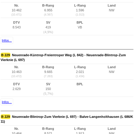
Nr.
B-Rang
L-Rang
Land
10.462
6.955
1.596
NW
(10.471)
(4.567)
(1.013)
DTV
SV
BPL
8.543
419
VB
(4,9%)
Infos...
B 229
Neuenrade-Küntrop-Freientroper Weg (L 842) - Neuenrade-Blintrop-Zum
Vierknie (L 697)
Nr.
B-Rang
L-Rang
Land
10.463
9.665
2.021
NW
(10.472)
(7.263)
(1.434)
DTV
SV
BPL
2.629
150
(5,7%)
Infos...
B 229
Neuenrade-Blintrop-Zum Vierknie (L 697) - Balve-Langenholthausen (L 686/K
11)
Nr.
B-Rang
L-Rang
Land
10.464
8.571
1.913
NW