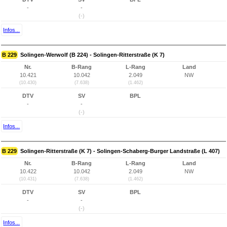
-
-
(-)
Infos...
B 229
Solingen-Werwolf (B 224) - Solingen-Ritterstraße (K 7)
Nr.
B-Rang
L-Rang
Land
10.421
10.042
2.049
NW
(10.430)
(7.638)
(1.462)
DTV
SV
BPL
-
-
(-)
Infos...
B 229
Solingen-Ritterstraße (K 7) - Solingen-Schaberg-Burger Landstraße (L 407)
Nr.
B-Rang
L-Rang
Land
10.422
10.042
2.049
NW
(10.431)
(7.638)
(1.462)
DTV
SV
BPL
-
-
(-)
Infos...