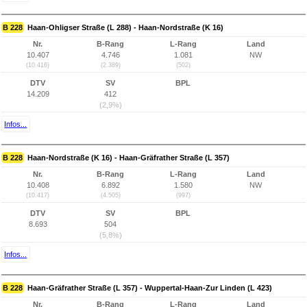
B 228
Haan-Ohligser Straße (L 288) - Haan-Nordstraße (K 16)
Nr.
B-Rang
L-Rang
Land
10.407
4.746
1.081
NW
(10.416)
(2.389)
(502)
DTV
SV
BPL
14.209
412
(2,9%)
Infos...
B 228
Haan-Nordstraße (K 16) - Haan-Gräfrather Straße (L 357)
Nr.
B-Rang
L-Rang
Land
10.408
6.892
1.580
NW
(10.417)
(4.505)
(997)
DTV
SV
BPL
8.693
504
(5,8%)
Infos...
B 228
Haan-Gräfrather Straße (L 357) - Wuppertal-Haan-Zur Linden (L 423)
Nr.
B-Rang
L-Rang
Land