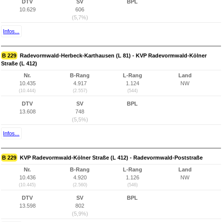
DTV
SV
BPL
10.629
606
(5,7%)
Infos...
B 229
Radevormwald-Herbeck-Karthausen (L 81) - KVP Radevormwald-Kölner
Straße (L 412)
Nr.
B-Rang
L-Rang
Land
10.435
4.917
1.124
NW
(10.444)
(2.557)
(544)
DTV
SV
BPL
13.608
748
(5,5%)
Infos...
B 229
KVP Radevormwald-Kölner Straße (L 412) - Radevormwald-Poststraße
Nr.
B-Rang
L-Rang
Land
10.436
4.920
1.126
NW
(10.445)
(2.560)
(546)
DTV
SV
BPL
13.598
802
(5,9%)