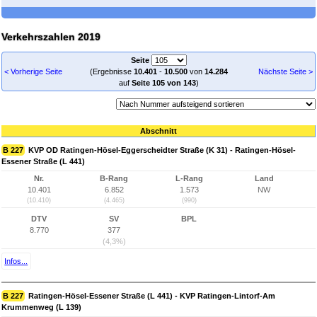
Verkehrszahlen 2019
Seite
< Vorherige Seite
(Ergebnisse
10.401
-
10.500
von
14.284
Nächste Seite >
auf
Seite 105 von 143
)
Abschnitt
B 227
KVP OD Ratingen-Hösel-Eggerscheidter Straße (K 31) - Ratingen-Hösel-
Essener Straße (L 441)
Nr.
B-Rang
L-Rang
Land
10.401
6.852
1.573
NW
(10.410)
(4.465)
(990)
DTV
SV
BPL
8.770
377
(4,3%)
Infos...
B 227
Ratingen-Hösel-Essener Straße (L 441) - KVP Ratingen-Lintorf-Am
Krummenweg (L 139)