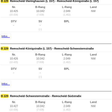
B 229
Remscheid-Vieringhausen (L 157) - Remscheid-Königstraße (L 157)
Nr.
B-Rang
L-Rang
Land
10.425
10.042
2.049
NW
(10.434)
(7.638)
(1.462)
DTV
SV
BPL
-
-
(-)
Infos...
B 229
Remscheid-Königstraße (L 157) - Remscheid-Schwesternstraße
Nr.
B-Rang
L-Rang
Land
10.426
10.042
2.049
NW
(10.435)
(7.638)
(1.462)
DTV
SV
BPL
-
-
(-)
Infos...
B 229
Remscheid-Schwesternstraße - Remscheid-Südstraße
Nr.
B-Rang
L-Rang
Land
10.427
10.042
2.049
NW
(10.436)
(7.638)
(1.462)