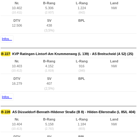
Nr.
B-Rang
L-Rang
Land
10.402
5.306
1.224
NW
(10.411)
(2.937)
(642)
DTV
SV
BPL
12.506
438
(3,5%)
Infos...
B 227
KVP Ratingen-Lintorf-Am Krummenweg (L 139) - AS Breitscheid (A 52) (25)
Nr.
B-Rang
L-Rang
Land
10.403
4.152
916
NW
(10.412)
(1.819)
(340)
DTV
SV
BPL
16.279
407
(2,5%)
Infos...
B 228
AS Düsseldorf-Benrath-Hildener Straße (B 8) - Hilden-Ellerstraße (L 85/L 404)
Nr.
B-Rang
L-Rang
Land
10.404
5.158
1.184
NW
(10.413)
(2.792)
(603)
DTV
SV
BPL