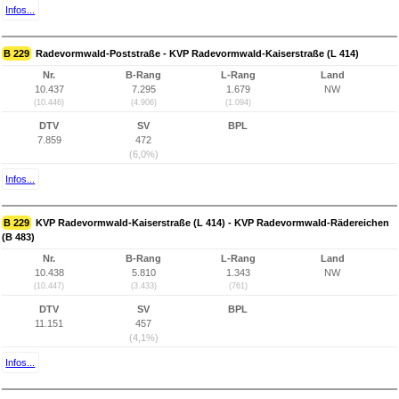
Infos...
B 229
Radevormwald-Poststraße - KVP Radevormwald-Kaiserstraße (L 414)
Nr.
B-Rang
L-Rang
Land
10.437
7.295
1.679
NW
(10.446)
(4.906)
(1.094)
DTV
SV
BPL
7.859
472
(6,0%)
Infos...
B 229
KVP Radevormwald-Kaiserstraße (L 414) - KVP Radevormwald-Rädereichen
(B 483)
Nr.
B-Rang
L-Rang
Land
10.438
5.810
1.343
NW
(10.447)
(3.433)
(761)
DTV
SV
BPL
11.151
457
(4,1%)
Infos...