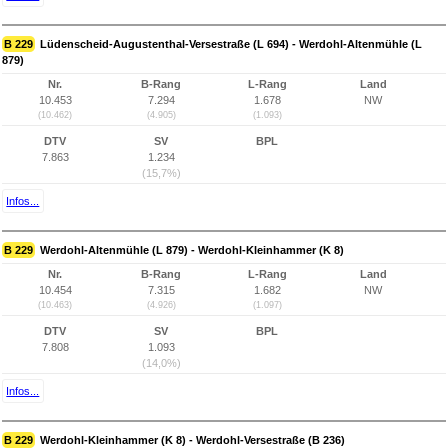
B 229
Lüdenscheid-Augustenthal-Versestraße (L 694) - Werdohl-Altenmühle (L
879)
Nr.
B-Rang
L-Rang
Land
10.453
7.294
1.678
NW
(10.462)
(4.905)
(1.093)
DTV
SV
BPL
7.863
1.234
(15,7%)
Infos...
B 229
Werdohl-Altenmühle (L 879) - Werdohl-Kleinhammer (K 8)
Nr.
B-Rang
L-Rang
Land
10.454
7.315
1.682
NW
(10.463)
(4.926)
(1.097)
DTV
SV
BPL
7.808
1.093
(14,0%)
Infos...
B 229
Werdohl-Kleinhammer (K 8) - Werdohl-Versestraße (B 236)