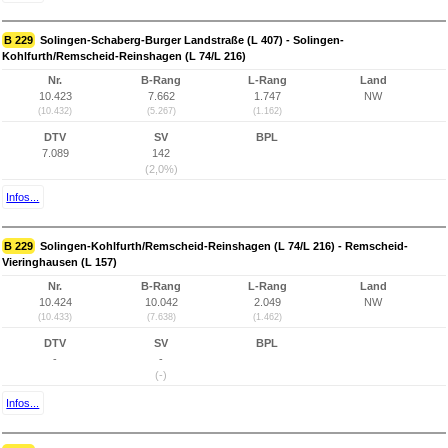
B 229
Solingen-Schaberg-Burger Landstraße (L 407) - Solingen-
Kohlfurth/Remscheid-Reinshagen (L 74/L 216)
Nr.
B-Rang
L-Rang
Land
10.423
7.662
1.747
NW
(10.432)
(5.267)
(1.162)
DTV
SV
BPL
7.089
142
(2,0%)
Infos...
B 229
Solingen-Kohlfurth/Remscheid-Reinshagen (L 74/L 216) - Remscheid-
Vieringhausen (L 157)
Nr.
B-Rang
L-Rang
Land
10.424
10.042
2.049
NW
(10.433)
(7.638)
(1.462)
DTV
SV
BPL
-
-
(-)
Infos...