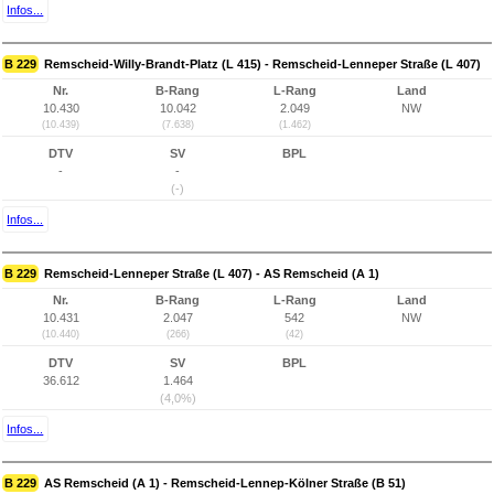
Infos...
B 229
Remscheid-Willy-Brandt-Platz (L 415) - Remscheid-Lenneper Straße (L 407)
Nr.
B-Rang
L-Rang
Land
10.430
10.042
2.049
NW
(10.439)
(7.638)
(1.462)
DTV
SV
BPL
-
-
(-)
Infos...
B 229
Remscheid-Lenneper Straße (L 407) - AS Remscheid (A 1)
Nr.
B-Rang
L-Rang
Land
10.431
2.047
542
NW
(10.440)
(266)
(42)
DTV
SV
BPL
36.612
1.464
(4,0%)
Infos...
B 229
AS Remscheid (A 1) - Remscheid-Lennep-Kölner Straße (B 51)