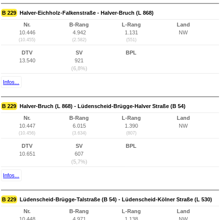
B 229
Halver-Eichholz-Falkenstraße - Halver-Bruch (L 868)
Nr.
B-Rang
L-Rang
Land
10.446
4.942
1.131
NW
(10.455)
(2.582)
(551)
DTV
SV
BPL
13.540
921
(6,8%)
Infos...
B 229
Halver-Bruch (L 868) - Lüdenscheid-Brügge-Halver Straße (B 54)
Nr.
B-Rang
L-Rang
Land
10.447
6.015
1.390
NW
(10.456)
(3.634)
(807)
DTV
SV
BPL
10.651
607
(5,7%)
Infos...
B 229
Lüdenscheid-Brügge-Talstraße (B 54) - Lüdenscheid-Kölner Straße (L 530)
Nr.
B-Rang
L-Rang
Land
10.448
4.971
1.138
NW