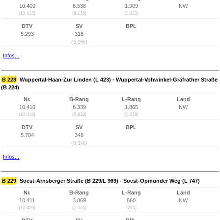
10.409
8.538
1.909
NW
(10.418)
(6.138)
(1.323)
DTV
SV
BPL
5.293
318
(6,0%)
Infos...
B 228
Wuppertal-Haan-Zur Linden (L 423) - Wuppertal-Vohwinkel-Gräfrather Straße
(B 224)
Nr.
B-Rang
L-Rang
Land
10.410
8.339
1.865
NW
(10.419)
(5.939)
(1.279)
DTV
SV
BPL
5.704
348
(6,1%)
Infos...
B 229
Soest-Arnsberger Straße (B 229/L 969) - Soest-Opmünder Weg (L 747)
Nr.
B-Rang
L-Rang
Land
10.411
3.869
860
NW
(10.420)
(1.555)
(285)