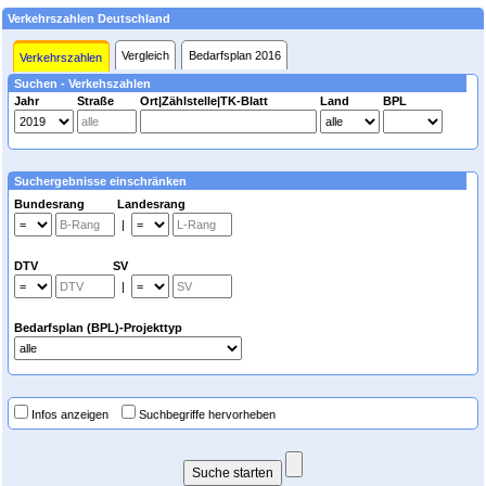
Verkehrszahlen Deutschland
Vergleich
Bedarfsplan 2016
Verkehrszahlen
Suchen - Verkehszahlen
Jahr
Straße
Ort|Zählstelle|TK-Blatt
Land
BPL
Suchergebnisse einschränken
Bundesrang Landesrang
|
DTV SV
|
Bedarfsplan (BPL)-Projekttyp
Infos anzeigen
Suchbegriffe hervorheben