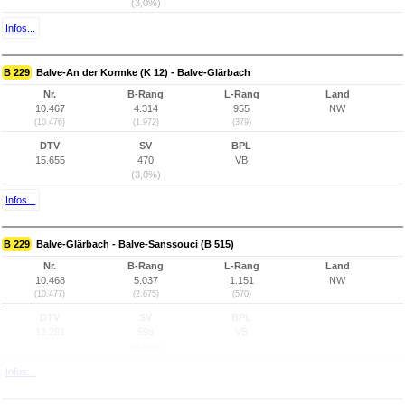
(3,0%)
Infos...
B 229
Balve-An der Kormke (K 12) - Balve-Glärbach
Nr.
B-Rang
L-Rang
Land
10.467
4.314
955
NW
(10.476)
(1.972)
(379)
DTV
SV
BPL
15.655
470
VB
(3,0%)
Infos...
B 229
Balve-Glärbach - Balve-Sanssouci (B 515)
Nr.
B-Rang
L-Rang
Land
10.468
5.037
1.151
NW
(10.477)
(2.675)
(570)
DTV
SV
BPL
13.281
598
VB
(4,5%)
Infos...