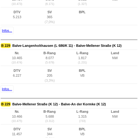
(10.473)
(6.171)
(1.327)
DTV
SV
BPL
5.213
365
(7,0%)
Infos...
B 229
Balve-Langenholthausen (L 686/K 11) - Balve-Mellener Straße (K 12)
Nr.
B-Rang
L-Rang
Land
10.465
8.077
1.817
NW
(10.474)
(5.679)
(1.231)
DTV
SV
BPL
6.227
205
VB
(3,3%)
Infos...
B 229
Balve-Mellener Straße (K 12) - Balve-An der Kormke (K 12)
Nr.
B-Rang
L-Rang
Land
10.466
5.688
1.315
NW
(10.475)
(3.312)
(733)
DTV
SV
BPL
11.457
344
VB