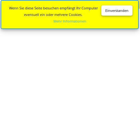
Diese Seite wird nicht mehr aktualisiert.
Zur neuen Seite
Wenn Sie diese Seite besuchen empfängt Ihr Computer
Einverstanden
eventuell ein oder mehrere Cookies.
Mehr Informationen