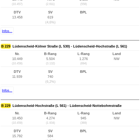
(10.457)
(2.611)
(558)
DTV
SV
BPL
13.458
619
(4,6%)
Infos...
B 229
Lüdenscheid-Kölner Straße (L 530) - Lüdenscheid-Hochstraße (L 561)
Nr.
B-Rang
L-Rang
Land
10.449
5.504
1.276
NW
(10.458)
(3.132)
(694)
DTV
SV
BPL
11.939
740
(6,2%)
Infos...
B 229
Lüdenscheid-Hochstraße (L 561) - Lüdenscheid-Nottebohmstraße
Nr.
B-Rang
L-Rang
Land
10.450
4.274
945
NW
(10.459)
(1.934)
(369)
DTV
SV
BPL
15.792
584