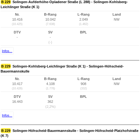
B 229
Solingen-Aufderhöhe-Opladener Straße (L 288) - Solingen-Kohlsberg-
Leichlinger Straße (K 1)
Nr.
B-Rang
L-Rang
Land
10.416
10.042
2.049
NW
(10.425)
(7.638)
(1.462)
DTV
SV
BPL
-
-
(-)
Infos...
B 229
Solingen-Kohlsberg-Leichlinger Straße (K 1) - Solingen-Höhscheid-
Bauermannskulle
Nr.
B-Rang
L-Rang
Land
10.417
4.108
908
NW
(10.426)
(1.776)
(332)
DTV
SV
BPL
16.443
362
(2,2%)
Infos...
B 229
Solingen-Höhscheid-Bauermannskulle - Solingen-Höhscheid-Platzhofstraße
(K 7)