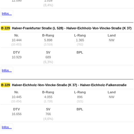
12.095
1.016
(8,4%)
Infos...
B 229
Halver-Frankfurter Straße (L 528) - Halver-Eichholz-Von-Vincke-Straße (K 37)
Nr.
B-Rang
L-Rang
Land
10.444
5.898
1.365
NW
(10.453)
(3.519)
(782)
DTV
SV
BPL
10.929
689
(6,3%)
Infos...
B 229
Halver-Eichholz-Von-Vincke-Straße (K 37) - Halver-Eichholz-Falkenstraße
Nr.
B-Rang
L-Rang
Land
10.445
4.055
896
NW
(10.454)
(1.728)
(321)
DTV
SV
BPL
16.656
766
(4,6%)
Infos...