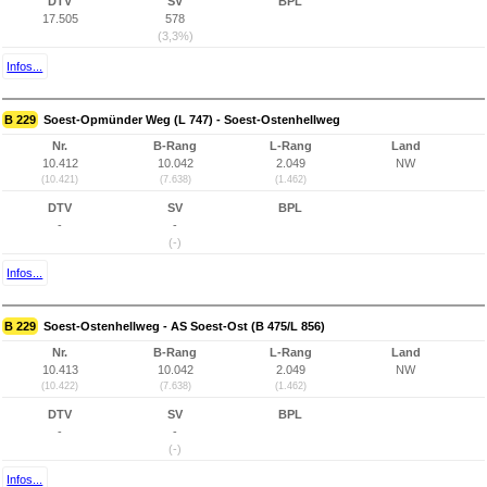
DTV
SV
BPL
17.505
578
(3,3%)
Infos...
B 229
Soest-Opmünder Weg (L 747) - Soest-Ostenhellweg
Nr.
B-Rang
L-Rang
Land
10.412
10.042
2.049
NW
(10.421)
(7.638)
(1.462)
DTV
SV
BPL
-
-
(-)
Infos...
B 229
Soest-Ostenhellweg - AS Soest-Ost (B 475/L 856)
Nr.
B-Rang
L-Rang
Land
10.413
10.042
2.049
NW
(10.422)
(7.638)
(1.462)
DTV
SV
BPL
-
-
(-)
Infos...