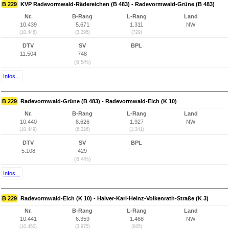
B 229
KVP Radevormwald-Rädereichen (B 483) - Radevormwald-Grüne (B 483)
Nr.
B-Rang
L-Rang
Land
10.439
5.671
1.311
NW
(10.448)
(3.295)
(729)
DTV
SV
BPL
11.504
748
(6,5%)
Infos...
B 229
Radevormwald-Grüne (B 483) - Radevormwald-Eich (K 10)
Nr.
B-Rang
L-Rang
Land
10.440
8.626
1.927
NW
(10.449)
(6.226)
(1.341)
DTV
SV
BPL
5.108
429
(8,4%)
Infos...
B 229
Radevormwald-Eich (K 10) - Halver-Karl-Heinz-Volkenrath-Straße (K 3)
Nr.
B-Rang
L-Rang
Land
10.441
6.359
1.468
NW
(10.450)
(3.975)
(885)