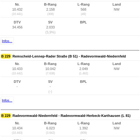
Nr.
B-Rang
L-Rang
Land
10.432
2.158
568
NW
(10.441)
(308)
(49)
DTV
SV
BPL
34.456
2.033
(5,9%)
Infos...
B 229
Remscheid-Lennep-Rader Straße (B 51) - Radevormwald-Niedernfeld
Nr.
B-Rang
L-Rang
Land
10.433
10.042
2.049
NW
(10.442)
(7.638)
(1.462)
DTV
SV
BPL
-
-
(-)
Infos...
B 229
Radevormwald-Niedernfeld - Radevormwald-Herbeck-Karthausen (L 81)
Nr.
B-Rang
L-Rang
Land
10.434
6.023
1.392
NW
(10.443)
(3.642)
(809)