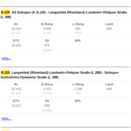
B 229
AS Solingen (A 3) (20) - Langenfeld (Rheinland)-Landwehr-Ohligser Straße
(L 288)
Nr.
B-Rang
L-Rang
Land
10.414
3.584
801
NW
(10.423)
(1.302)
(230)
DTV
SV
BPL
19.042
876
(4,6%)
Infos...
B 229
Langenfeld (Rheinland)-Landwehr-Ohligser Straße (L 288) - Solingen-
Aufderhöhe-Opladener Straße (L 288)
Nr.
B-Rang
L-Rang
Land
10.415
5.413
1.248
NW
(10.424)
(3.041)
(666)
DTV
SV
BPL
12.212
598
(4,9%)
Infos...