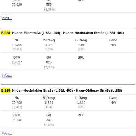
12.929
556
(4,3%)
Infos...
B 228
Hilden-Ellerstraße (L 85/L 404) - Hilden-Hochdahler Straße (L 85/L 403)
Nr.
B-Rang
L-Rang
Land
10.405
3.306
748
NW
(10.414)
(1.059)
(182)
DTV
SV
BPL
20.817
625
(3,0%)
Infos...
B 228
Hilden-Hochdahler Straße (L 85/L 403) - Haan-Ohligser Straße (L 288)
Nr.
B-Rang
L-Rang
Land
10.406
6.629
1.519
NW
(10.415)
(4.244)
(936)
DTV
SV
BPL
9.260
241
(2,6%)
Infos...