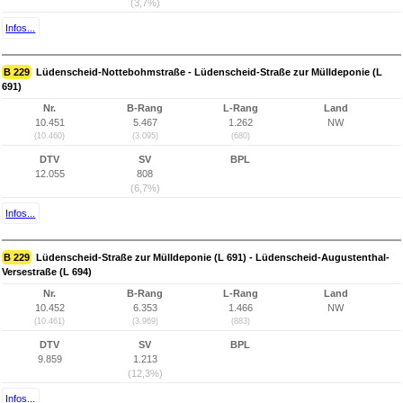
(3,7%)
Infos...
B 229
Lüdenscheid-Nottebohmstraße - Lüdenscheid-Straße zur Mülldeponie (L
691)
Nr.
B-Rang
L-Rang
Land
10.451
5.467
1.262
NW
(10.460)
(3.095)
(680)
DTV
SV
BPL
12.055
808
(6,7%)
Infos...
B 229
Lüdenscheid-Straße zur Mülldeponie (L 691) - Lüdenscheid-Augustenthal-
Versestraße (L 694)
Nr.
B-Rang
L-Rang
Land
10.452
6.353
1.466
NW
(10.461)
(3.969)
(883)
DTV
SV
BPL
9.859
1.213
(12,3%)
Infos...