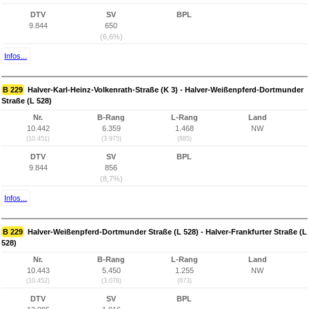
DTV
SV
BPL
9.844
650
(6,6%)
Infos...
B 229
Halver-Karl-Heinz-Volkenrath-Straße (K 3) - Halver-Weißenpferd-Dortmunder
Straße (L 528)
Nr.
B-Rang
L-Rang
Land
10.442
6.359
1.468
NW
(10.451)
(3.975)
(885)
DTV
SV
BPL
9.844
856
(8,7%)
Infos...
B 229
Halver-Weißenpferd-Dortmunder Straße (L 528) - Halver-Frankfurter Straße (L
528)
Nr.
B-Rang
L-Rang
Land
10.443
5.450
1.255
NW
(10.452)
(3.078)
(673)
DTV
SV
BPL