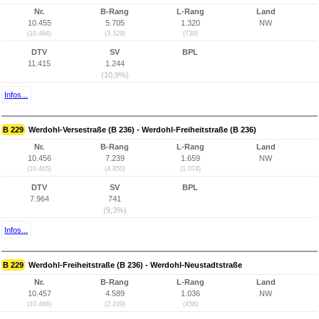
Nr.
B-Rang
L-Rang
Land
10.455
5.705
1.320
NW
(10.464)
(3.329)
(738)
DTV
SV
BPL
11.415
1.244
(10,9%)
Infos...
B 229
Werdohl-Versestraße (B 236) - Werdohl-Freiheitstraße (B 236)
Nr.
B-Rang
L-Rang
Land
10.456
7.239
1.659
NW
(10.465)
(4.850)
(1.074)
DTV
SV
BPL
7.964
741
(9,3%)
Infos...
B 229
Werdohl-Freiheitstraße (B 236) - Werdohl-Neustadtstraße
Nr.
B-Rang
L-Rang
Land
10.457
4.589
1.036
NW
(10.466)
(2.239)
(458)