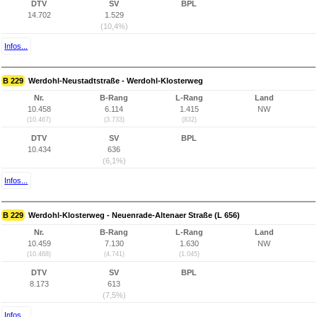
DTV
SV
BPL
14.702
1.529
(10,4%)
Infos...
B 229
Werdohl-Neustadtstraße - Werdohl-Klosterweg
Nr.
B-Rang
L-Rang
Land
10.458
6.114
1.415
NW
(10.467)
(3.733)
(832)
DTV
SV
BPL
10.434
636
(6,1%)
Infos...
B 229
Werdohl-Klosterweg - Neuenrade-Altenaer Straße (L 656)
Nr.
B-Rang
L-Rang
Land
10.459
7.130
1.630
NW
(10.468)
(4.741)
(1.045)
DTV
SV
BPL
8.173
613
(7,5%)
Infos...