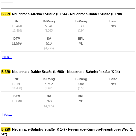
B 229
Neuenrade-Altenaer Straße (L 656) - Neuenrade-Dahler Straße (L 698)
Nr.
B-Rang
L-Rang
Land
10.460
5.640
1.306
NW
(10.469)
(3.265)
(724)
DTV
SV
BPL
11.599
510
VB
(4,4%)
Infos...
B 229
Neuenrade-Dahler Straße (L 698) - Neuenrade-Bahnhofstraße (K 14)
Nr.
B-Rang
L-Rang
Land
10.461
4.303
950
NW
(10.470)
(1.961)
(374)
DTV
SV
BPL
15.680
768
VB
(4,9%)
Infos...
B 229
Neuenrade-Bahnhofstraße (K 14) - Neuenrade-Küntrop-Freientroper Weg (L
842)