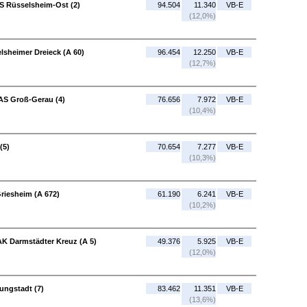
S Rüsselsheim-Ost (2)
94.504
11.340
VB-E
(12,0%)
lsheimer Dreieck (A 60)
96.454
12.250
VB-E
(12,7%)
 AS Groß-Gerau (4)
76.656
7.972
VB-E
(10,4%)
(5)
70.654
7.277
VB-E
(10,3%)
riesheim (A 672)
61.190
6.241
VB-E
(10,2%)
AK Darmstädter Kreuz (A 5)
49.376
5.925
VB-E
(12,0%)
ungstadt (7)
83.462
11.351
VB-E
(13,6%)