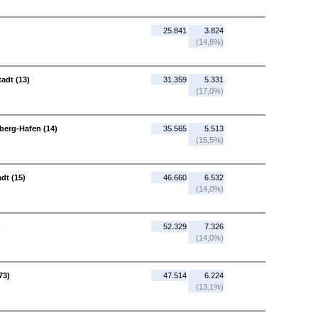
25.841
3.824
(14,8%)
adt (13)
31.359
5.331
(17,0%)
berg-Hafen (14)
35.565
5.513
(15,5%)
dt (15)
46.660
6.532
(14,0%)
)
52.329
7.326
(14,0%)
73)
47.514
6.224
(13,1%)