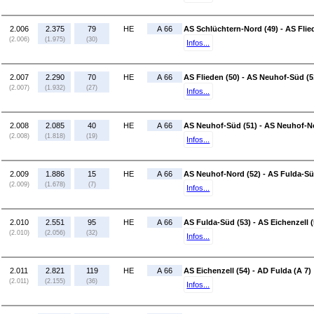
2.006
2.375
79
HE
A 66
AS Schlüchtern-Nord (49) - AS Flie
(2.006)
(1.975)
(30)
Infos...
2.007
2.290
70
HE
A 66
AS Flieden (50) - AS Neuhof-Süd (5
(2.007)
(1.932)
(27)
Infos...
2.008
2.085
40
HE
A 66
AS Neuhof-Süd (51) - AS Neuhof-No
(2.008)
(1.818)
(19)
Infos...
2.009
1.886
15
HE
A 66
AS Neuhof-Nord (52) - AS Fulda-Sü
(2.009)
(1.678)
(7)
Infos...
2.010
2.551
95
HE
A 66
AS Fulda-Süd (53) - AS Eichenzell (
(2.010)
(2.056)
(32)
Infos...
2.011
2.821
119
HE
A 66
AS Eichenzell (54) - AD Fulda (A 7)
(2.011)
(2.155)
(36)
Infos...