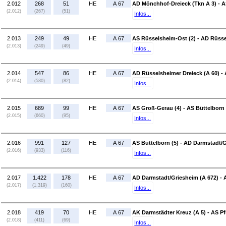
2.012
268
51
HE
A 67
AD Mönchhof-Dreieck (Tkn A 3) - A
(2.012)
(267)
(51)
Infos...
2.013
249
49
HE
A 67
AS Rüsselsheim-Ost (2) - AD Rüsse
(2.013)
(249)
(49)
Infos...
2.014
547
86
HE
A 67
AD Rüsselsheimer Dreieck (A 60) -
(2.014)
(530)
(82)
Infos...
2.015
689
99
HE
A 67
AS Groß-Gerau (4) - AS Büttelborn 
(2.015)
(660)
(95)
Infos...
2.016
991
127
HE
A 67
AS Büttelborn (5) - AD Darmstadt/G
(2.016)
(933)
(116)
Infos...
2.017
1.422
178
HE
A 67
AD Darmstadt/Griesheim (A 672) - 
(2.017)
(1.319)
(160)
Infos...
2.018
419
70
HE
A 67
AK Darmstädter Kreuz (A 5) - AS Pf
(2.018)
(411)
(69)
Infos...