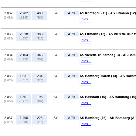
2.032
2.782
480
BY
A 70
AS Knetzgau (11) - AS Eltmann (12)
(2.032)
(2.141)
(365)
Infos...
2.033
2.338
383
BY
A 70
AS Eltmann (12) - AS Viereth-Trunst
(2.033)
(1.956)
(325)
Infos...
2.034
2.104
345
BY
A 70
AS Viereth-Trunstadt (13) - AS Bam
(2.034)
(1.832)
(309)
Infos...
2.035
1.531
234
BY
A 70
AS Bamberg-Hafen (14) - AS Hallsta
(2.035)
(1.410)
(220)
Infos...
2.036
1.301
198
BY
A 70
AS Hallstadt (15) - AS Bamberg (16
(2.036)
(1.213)
(189)
Infos...
2.037
1.496
226
BY
A 70
AS Bamberg (16) - AK Bamberg (A 
(2.037)
(1.381)
(213)
Infos...