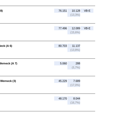
(8)
76.151
10.128
VB-E
(13,3%)
77.496
12.089
VB-E
(15,6%)
ieck (A 6)
80.703
11.137
(13,8%)
Werneck (A 7)
5.060
288
(5,7%)
 Werneck (3)
45.229
7.689
(17,0%)
48.170
8.044
(16,7%)