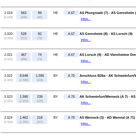
2.019
563
89
HE
A 67
AS Pfungstadt (7) - AS Gernsheim 
(2.019)
(546)
(85)
Infos...
2.020
528
82
HE
A 67
AS Gernsheim (8) - AS Lorsch (9)
(2.020)
(512)
(79)
Infos...
2.021
467
74
HE
A 67
AS Lorsch (9) - AD Viernheimer Dre
(2.021)
(456)
(73)
Infos...
2.022
8.648
1.595
BY
A 70
Anschluss B26a - AK Schweinfurt/
(2.022)
(2.506)
(416)
Infos...
2.023
1.590
239
BY
A 70
AK Schweinfurt/Werneck (A 7) - AS
(2.023)
(1.453)
(225)
Infos...
2.024
1.462
218
BY
A 70
AS Werneck (3) - AD Werntal (A 71)
(2.024)
(1.355)
(207)
Infos...