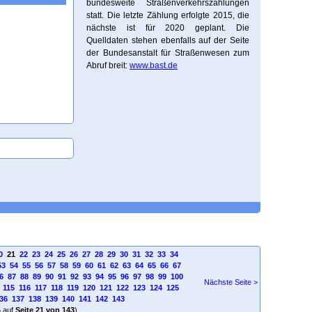
bundesweite Straßenverkehrszählungen
statt. Die letzte Zählung erfolgte 2015, die
nächste ist für 2020 geplant. Die
Quelldaten stehen ebenfalls auf der Seite
der Bundesanstalt für Straßenwesen zum
Abruf breit:
www.bast.de
0
21
22
23
24
25
26
27
28
29
30
31
32
33
34
53
54
55
56
57
58
59
60
61
62
63
64
65
66
67
6
87
88
89
90
91
92
93
94
95
96
97
98
99
100
Nächste Seite >
115
116
117
118
119
120
121
122
123
124
125
36
137
138
139
140
141
142
143
4
auf
Seite 21 von 143
)