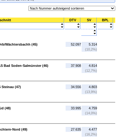
schnitt
DTV
SV
BPL
Orb/Wächtersbachh (45)
52.097
5.314
(10,2%)
AS Bad Soden-Salmünster (46)
37.908
4.814
(12,7%)
 Steinau (47)
34.556
4.803
(13,9%)
üd (48)
33.995
4.759
(14,0%)
üchtern-Nord (49)
27.635
4.477
(16,2%)