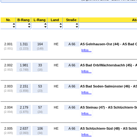
Nr.
B-Rang
L-Rang
Land
Straße
Ab
2.001
1.311
164
HE
A 66
AS Gelnhausen-Ost (44) - AS Bad 
(2.001)
(1.223)
(149)
Infos...
2.002
1.981
33
HE
A 66
AS Bad Orb/Wächtersbachh (45) - 
(2.002)
(1.749)
(16)
Infos...
2.003
2.151
53
HE
A 66
AS Bad Soden-Salmünster (46) - AS
(2.003)
(1.858)
(23)
Infos...
2.004
2.179
57
HE
A 66
AS Steinau (47) - AS Schlüchtern-S
(2.004)
(1.875)
(24)
Infos...
2.005
2.637
106
HE
A 66
AS Schlüchtern-Süd (48) - AS Schl
(2.005)
(2.093)
(34)
Infos...