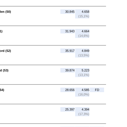
den (50)
30.845
4.658
(15,1%)
1)
31.943
4.664
(14,6%)
rd (52)
35.917
4.849
(13,5%)
d (53)
39.874
5.223
(13,1%)
54)
28.656
4.585
FD
(16,0%)
25.397
4.394
(17,3%)