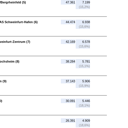
/Bergrheinfeld (5)
47.361
7.199
(15,2%)
 AS Schweinfurt-Hafen (6)
44.474
6.938
(15,6%)
weinfurt-Zentrum (7)
42.169
6.578
(15,6%)
Gochsheim (8)
38.284
5.781
(15,1%)
 (9)
37.143
5.906
(15,9%)
0)
30.091
5.446
(18,1%)
26.391
4.909
(18,6%)