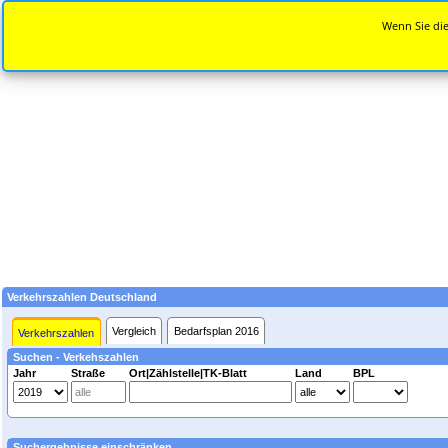
Wenn Sie die
Verkehrszahlen Deutschland
Vergleich
Bedarfsplan 2016
Verkehrszahlen
Suchen - Verkehszahlen
Jahr
Straße
Ort|Zählstelle|TK-Blatt
Land
BPL
Suchergebnisse einschränken