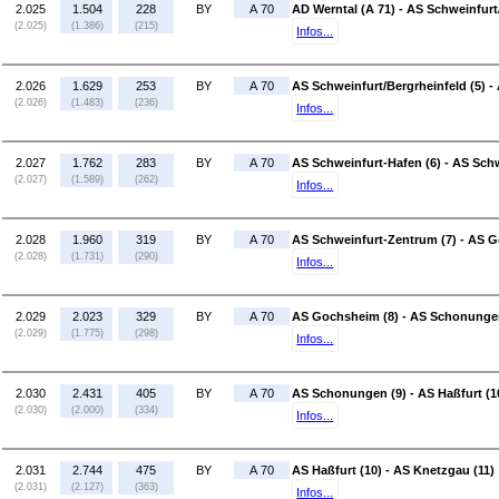
2.025
1.504
228
BY
A 70
AD Werntal (A 71) - AS Schweinfurt
(2.025)
(1.386)
(215)
Infos...
2.026
1.629
253
BY
A 70
AS Schweinfurt/Bergrheinfeld (5) -
(2.026)
(1.483)
(236)
Infos...
2.027
1.762
283
BY
A 70
AS Schweinfurt-Hafen (6) - AS Sch
(2.027)
(1.589)
(262)
Infos...
2.028
1.960
319
BY
A 70
AS Schweinfurt-Zentrum (7) - AS 
(2.028)
(1.731)
(290)
Infos...
2.029
2.023
329
BY
A 70
AS Gochsheim (8) - AS Schonungen
(2.029)
(1.775)
(298)
Infos...
2.030
2.431
405
BY
A 70
AS Schonungen (9) - AS Haßfurt (1
(2.030)
(2.000)
(334)
Infos...
2.031
2.744
475
BY
A 70
AS Haßfurt (10) - AS Knetzgau (11)
(2.031)
(2.127)
(363)
Infos...