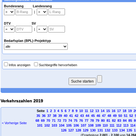
Bundesrang Landesrang
|
DTV SV
|
Bedarfsplan (BPL)-Projekttyp
Infos anzeigen
Suchbegriffe hervorheben
Verkehrszahlen 2019
Seite
1
2
3
4
5
6
7
8
9
10
11
12
13
14
15
16
17
18
19
2
35
36
37
38
39
40
41
42
43
44
45
46
47
48
49
50
51
52
68
69
70
71
72
73
74
75
76
77
78
79
80
81
82
83
84
85
8
< Vorherige Seite
101
102
103
104
105
106
107
108
109
110
111
112
113
114
126
127
128
129
130
131
132
133
134
135
1
(Ergebnisse
2.001
-
2.100
von
14.28