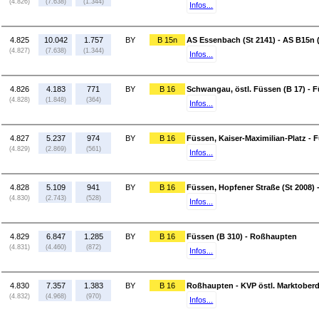
(4.826)
(7.638)
(1.344)
Infos...
4.825
10.042
1.757
BY
B 15n
AS Essenbach (St 2141) - AS B15n 
(4.827)
(7.638)
(1.344)
Infos...
4.826
4.183
771
BY
B 16
Schwangau, östl. Füssen (B 17) - F
(4.828)
(1.848)
(364)
Infos...
4.827
5.237
974
BY
B 16
Füssen, Kaiser-Maximilian-Platz - 
(4.829)
(2.869)
(561)
Infos...
4.828
5.109
941
BY
B 16
Füssen, Hopfener Straße (St 2008) 
(4.830)
(2.743)
(528)
Infos...
4.829
6.847
1.285
BY
B 16
Füssen (B 310) - Roßhaupten
(4.831)
(4.460)
(872)
Infos...
4.830
7.357
1.383
BY
B 16
Roßhaupten - KVP östl. Marktoberd
(4.832)
(4.968)
(970)
Infos...