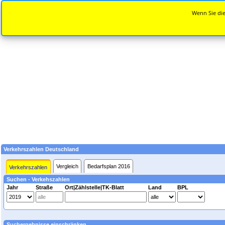
Wenn Sie die
Verkehrszahlen Deutschland
Vergleich
Bedarfsplan 2016
Verkehrszahlen
Suchen - Verkehszahlen
Jahr
Straße
Ort|Zählstelle|TK-Blatt
Land
BPL
Suchergebnisse einschränken