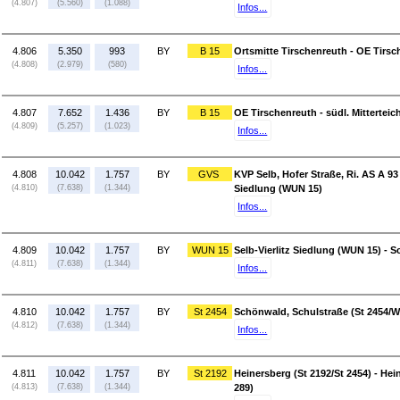
(4.807)
(5.560)
(1.088)
Infos...
4.806
5.350
993
BY
B 15
Ortsmitte Tirschenreuth - OE Tirs
(4.808)
(2.979)
(580)
Infos...
4.807
7.652
1.436
BY
B 15
OE Tirschenreuth - südl. Mitterteic
(4.809)
(5.257)
(1.023)
Infos...
4.808
10.042
1.757
BY
GVS
KVP Selb, Hofer Straße, Ri. AS A 93 
(4.810)
(7.638)
(1.344)
Siedlung (WUN 15)
Infos...
4.809
10.042
1.757
BY
WUN 15
Selb-Vierlitz Siedlung (WUN 15) - 
(4.811)
(7.638)
(1.344)
Infos...
4.810
10.042
1.757
BY
St 2454
Schönwald, Schulstraße (St 2454/WU
(4.812)
(7.638)
(1.344)
Infos...
4.811
10.042
1.757
BY
St 2192
Heinersberg (St 2192/St 2454) - He
(4.813)
(7.638)
(1.344)
289)