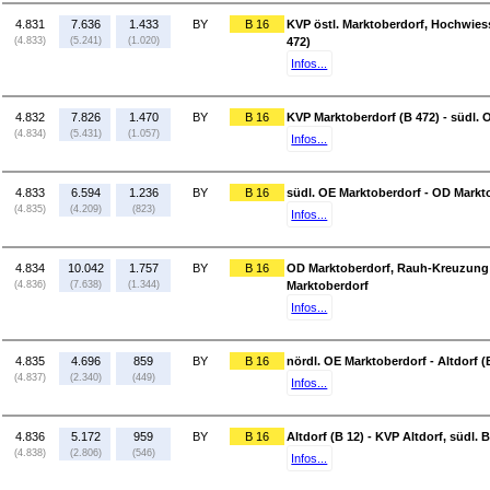
4.831
7.636
1.433
BY
B 16
KVP östl. Marktoberdorf, Hochwiess
(4.833)
(5.241)
(1.020)
472)
Infos...
4.832
7.826
1.470
BY
B 16
KVP Marktoberdorf (B 472) - südl. 
(4.834)
(5.431)
(1.057)
Infos...
4.833
6.594
1.236
BY
B 16
südl. OE Marktoberdorf - OD Markt
(4.835)
(4.209)
(823)
Infos...
4.834
10.042
1.757
BY
B 16
OD Marktoberdorf, Rauh-Kreuzung (
(4.836)
(7.638)
(1.344)
Marktoberdorf
Infos...
4.835
4.696
859
BY
B 16
nördl. OE Marktoberdorf - Altdorf (
(4.837)
(2.340)
(449)
Infos...
4.836
5.172
959
BY
B 16
Altdorf (B 12) - KVP Altdorf, südl.
(4.838)
(2.806)
(546)
Infos...