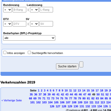
Bundesrang Landesrang
|
DTV SV
|
Bedarfsplan (BPL)-Projekttyp
Infos anzeigen
Suchbegriffe hervorheben
Verkehrszahlen 2019
Seite
1
2
3
4
5
6
7
8
9
10
11
12
13
14
15
16
17
18
19
2
35
36
37
38
39
40
41
42
43
44
45
46
47
48
49
50
51
52
68
69
70
71
72
73
74
75
76
77
78
79
80
81
82
83
84
85
8
< Vorherige Seite
101
102
103
104
105
106
107
108
109
110
111
112
113
114
126
127
128
129
130
131
132
133
134
135
1
(Ergebnisse
4.801
-
4.900
von
14.28