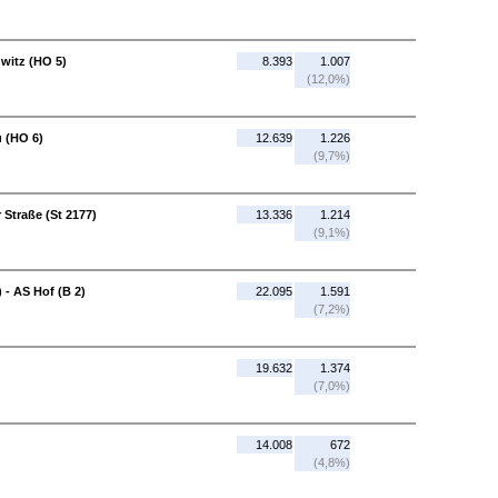
witz (HO 5)
8.393
1.007
(12,0%)
 (HO 6)
12.639
1.226
(9,7%)
 Straße (St 2177)
13.336
1.214
(9,1%)
 - AS Hof (B 2)
22.095
1.591
(7,2%)
19.632
1.374
(7,0%)
14.008
672
(4,8%)