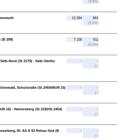
(9,8%)
chenreuth
12.384
681
(5,5%)
h (B 299)
7.100
611
(8,6%)
Selb-Nord (St 2179) - Selb-Vierlitz
-
-
(-)
Schönwald, Schulstraße (St 2454/WUN 15)
-
-
(-)
N 15) - Heinersberg (St 2192/St 2454)
-
-
(-)
ineserberg, Ri. AS A 93 Rehau-Süd (B
-
-
(-)