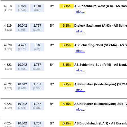
4.818
5.979
1.110
BY
B 15a
AS Rosenheim-West (A 8) - AS Ros
(4.820)
(3.598)
(697)
Infos...
4.819
10.042
1.757
BY
B 15n
Dreieck Saalhaupt (A 93) - AS Schie
(4.821)
(7.638)
(1.344)
Infos...
4.820
4.477
818
BY
B 15n
AS Schierling-Nord (St 2144) - AS S
(4.822)
(2.133)
(410)
Infos...
4.821
10.042
1.757
BY
B 15n
AS Schierling-Süd (R 45) - AS Neuf
(4.823)
(7.638)
(1.344)
Infos...
4.822
10.042
1.757
BY
B 15n
AS Neufahrn (Niederbayern) (St 21
(4.824)
(7.638)
(1.344)
Infos...
4.823
10.042
1.757
BY
B 15n
AS Neufahrn (Niederbayern)-Süd - 
(4.825)
(7.638)
(1.344)
Infos...
4.824
10.042
1.757
BY
B 15n
AS Ergoldsbach (LA 9) - AS Essenb