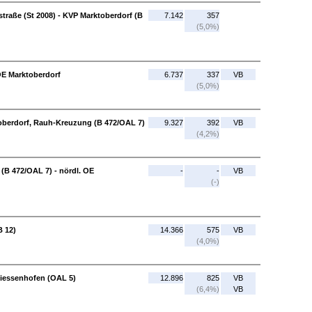
traße (St 2008) - KVP Marktoberdorf (B
7.142
357
(5,0%)
OE Marktoberdorf
6.737
337
VB
(5,0%)
oberdorf, Rauh-Kreuzung (B 472/OAL 7)
9.327
392
VB
(4,2%)
B 472/OAL 7) - nördl. OE
-
-
VB
(-)
B 12)
14.366
575
VB
(4,0%)
 Biessenhofen (OAL 5)
12.896
825
VB
(6,4%)
VB