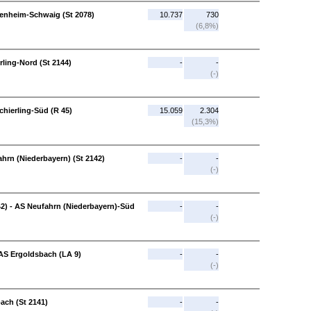
enheim-Schwaig (St 2078)
10.737
730
(6,8%)
rling-Nord (St 2144)
-
-
(-)
chierling-Süd (R 45)
15.059
2.304
(15,3%)
ahrn (Niederbayern) (St 2142)
-
-
(-)
42) - AS Neufahrn (Niederbayern)-Süd
-
-
(-)
AS Ergoldsbach (LA 9)
-
-
(-)
ach (St 2141)
-
-