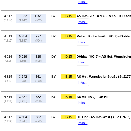
Infos...
4.812
7.032
1.320
BY
B 15
AS Hof-Süd (A 93) - Rehau, Kühsch
(4.814)
(4.643)
(907)
Infos...
4.813
5.254
977
BY
B 15
Rehau, Kühschwitz (HO 5) - Döhlau
(4.815)
(2.886)
(564)
Infos...
4.814
5.016
918
BY
B 15
Döhlau (HO 6) - AS Hof, Wunsiedler
(4.816)
(2.655)
(508)
Infos...
4.815
3.142
561
BY
B 15
AS Hof, Wunsiedler Straße (St 2177)
(4.817)
(934)
(170)
Infos...
4.816
3.487
632
BY
B 15
AS Hof (B 2) - OE Hof
(4.818)
(1.213)
(230)
Infos...
4.817
4.804
882
BY
B 15
OE Hof - AS Hof-West (A 9/St 2693)
(4.819)
(2.446)
(472)
Infos...