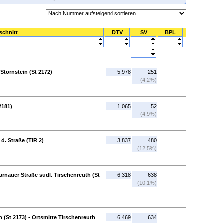
schnitt
DTV
SV
BPL
 Störnstein (St 2172)
5.978
251
(4,2%)
2181)
1.065
52
(4,9%)
 d. Straße (TIR 2)
3.837
480
(12,5%)
Bärnauer Straße südl. Tirschenreuth (St
6.318
638
(10,1%)
 (St 2173) - Ortsmitte Tirschenreuth
6.469
634