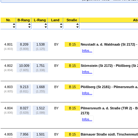
Nr.
B-Rang
L-Rang
Land
Straße
Ab
4.801
8.209
1.538
BY
B 15
Neustadt a. d. Waldnaab (St 2172) -
(4.803)
(5.809)
(1.125)
Infos...
4.802
10.009
1.751
BY
B 15
Störnstein (St 2172) - Plößberg (St 
(4.804)
(7.605)
(1.338)
Infos...
4.803
9.213
1.668
BY
B 15
Plößberg (St 2181) - Pilmersreuth a.
(4.805)
(6.811)
(1.255)
Infos...
4.804
8.027
1.512
BY
B 15
Pilmersreuth a. d. Straße (TIR 2) - 
(4.806)
(5.629)
(1.099)
2173)
Infos...
4.805
7.956
1.501
BY
B 15
Bärnauer Straße südl. Tirschenreuth