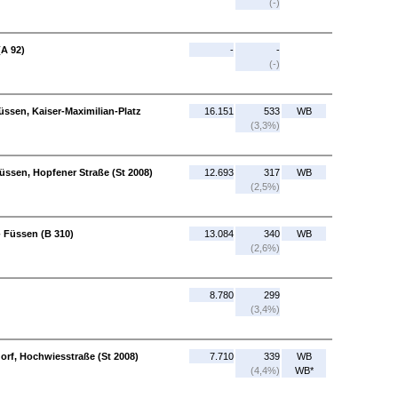
(-)
(A 92)
-
-
(-)
üssen, Kaiser-Maximilian-Platz
16.151
533
WB
(3,3%)
Füssen, Hopfener Straße (St 2008)
12.693
317
WB
(2,5%)
- Füssen (B 310)
13.084
340
WB
(2,6%)
8.780
299
(3,4%)
orf, Hochwiesstraße (St 2008)
7.710
339
WB
(4,4%)
WB*