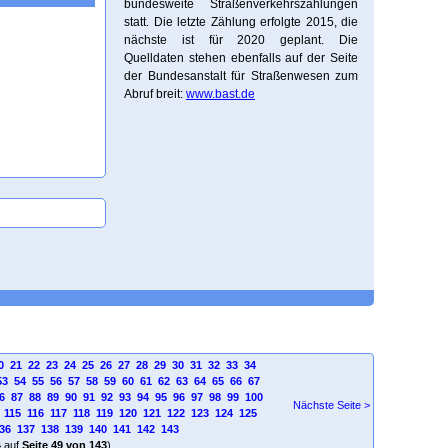
bundesweite Straßenverkehrszählungen
statt. Die letzte Zählung erfolgte 2015, die
nächste ist für 2020 geplant. Die
Quelldaten stehen ebenfalls auf der Seite
der Bundesanstalt für Straßenwesen zum
Abruf breit:
www.bast.de
0
21
22
23
24
25
26
27
28
29
30
31
32
33
34
53
54
55
56
57
58
59
60
61
62
63
64
65
66
67
6
87
88
89
90
91
92
93
94
95
96
97
98
99
100
Nächste Seite >
115
116
117
118
119
120
121
122
123
124
125
36
137
138
139
140
141
142
143
4
auf
Seite 49 von 143
)