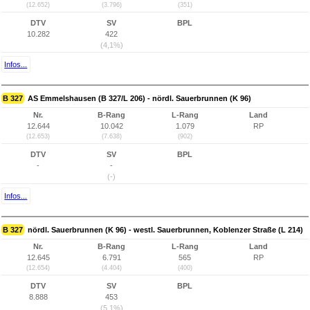
(12.652)
(3.796)
(351)
DTV
SV
BPL
10.282
422
(4,1%)
Infos...
B 327
AS Emmelshausen (B 327/L 206) - nördl. Sauerbrunnen (K 96)
Nr.
B-Rang
L-Rang
Land
12.644
10.042
1.079
RP
(12.653)
(7.638)
(902)
DTV
SV
BPL
-
-
(-)
Infos...
B 327
nördl. Sauerbrunnen (K 96) - westl. Sauerbrunnen, Koblenzer Straße (L 214)
Nr.
B-Rang
L-Rang
Land
12.645
6.791
565
RP
(12.654)
(4.404)
(400)
DTV
SV
BPL
8.888
453
(5,1%)