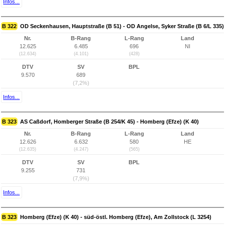
Infos...
B 322
OD Seckenhausen, Hauptstraße (B 51) - OD Angelse, Syker Straße (B 6/L 335)
Nr.
B-Rang
L-Rang
Land
12.625
6.485
696
NI
(12.634)
(4.101)
(428)
DTV
SV
BPL
9.570
689
(7,2%)
Infos...
B 323
AS Caßdorf, Homberger Straße (B 254/K 45) - Homberg (Efze) (K 40)
Nr.
B-Rang
L-Rang
Land
12.626
6.632
580
HE
(12.635)
(4.247)
(565)
DTV
SV
BPL
9.255
731
(7,9%)
Infos...
B 323
Homberg (Efze) (K 40) - süd-östl. Homberg (Efze), Am Zollstock (L 3254)