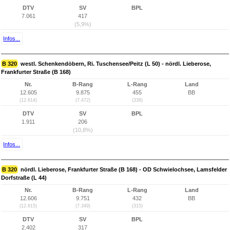
DTV
SV
BPL
7.061
417
(5,9%)
Infos...
B 320
westl. Schenkendöbern, Ri. Tuschensee/Peitz (L 50) - nördl. Lieberose,
Frankfurter Straße (B 168)
Nr.
B-Rang
L-Rang
Land
12.605
9.875
455
BB
(12.614)
(7.472)
(338)
DTV
SV
BPL
1.911
206
(10,8%)
Infos...
B 320
nördl. Lieberose, Frankfurter Straße (B 168) - OD Schwielochsee, Lamsfelder
Dorfstraße (L 44)
Nr.
B-Rang
L-Rang
Land
12.606
9.751
432
BB
(12.615)
(7.349)
(315)
DTV
SV
BPL
2.402
317