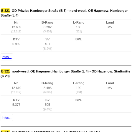
B 321
OD Pritzier, Hamburger Straße (B 5) - nord-westl. OE Hagenow, Hamburger
Straße (L 4)
Nr.
B-Rang
L-Rang
Land
12.609
8.202
186
MV
(12.618)
(5.803)
(121)
DTV
SV
BPL
5.992
491
(8,2%)
Infos...
B 321
nord-westl. OE Hagenow, Hamburger Straße (L 4) - OD Hagenow, Stadtmitte
(K 29)
Nr.
B-Rang
L-Rang
Land
12.610
8.495
199
MV
(12.619)
(6.095)
(134)
DTV
SV
BPL
5.377
505
(9,4%)
Infos...