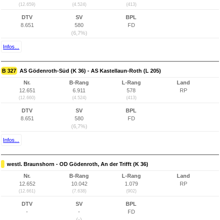
(12.659)
(4.524)
(413)
DTV
SV
BPL
8.651
580
FD
(6,7%)
Infos...
B 327
AS Gödenroth-Süd (K 36) - AS Kastellaun-Roth (L 205)
Nr.
B-Rang
L-Rang
Land
12.651
6.911
578
RP
(12.660)
(4.524)
(413)
DTV
SV
BPL
8.651
580
FD
(6,7%)
Infos...
westl. Braunshorn - OD Gödenroth, An der Trifft (K 36)
Nr.
B-Rang
L-Rang
Land
12.652
10.042
1.079
RP
(12.661)
(7.638)
(902)
DTV
SV
BPL
-
-
FD
(-)