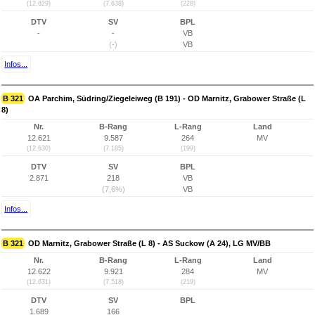
(12.629)
(7.638)
(228)
DTV
SV
BPL
-
-
VB
(-)
VB
Infos...
B 321
OA Parchim, Südring/Ziegeleiweg (B 191) - OD Marnitz, Grabower Straße (L
8)
Nr.
B-Rang
L-Rang
Land
12.621
9.587
264
MV
(12.630)
(7.185)
(199)
DTV
SV
BPL
2.871
218
VB
(7,6%)
VB
Infos...
B 321
OD Marnitz, Grabower Straße (L 8) - AS Suckow (A 24), LG MV/BB
Nr.
B-Rang
L-Rang
Land
12.622
9.921
284
MV
(12.631)
(7.518)
(219)
DTV
SV
BPL
1.689
166