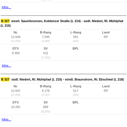
Infos...
B 327
westl. Sauerbrunnen, Koblenzer Straße (L 214) - südl. Niedert, Ri. Mühlpfad
(L 215)
Nr.
B-Rang
L-Rang
Land
12.646
7.045
591
RP
(12.655)
(4.656)
(425)
DTV
SV
BPL
8.369
611
(7,3%)
Infos...
B 327
südl. Niedert, Ri. Mühlpfad (L 215) - nördl. Braunshorn, Ri. Ebschied (L 218)
Nr.
B-Rang
L-Rang
Land
12.647
6.178
517
RP
(12.656)
(3.797)
(352)
DTV
SV
BPL
10.281
668
(6,5%)
Infos...