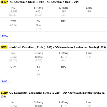
B 327
AS Kastellaun-Uhler (L 108) - AS Kastellaun-Bell (L 204)
Nr.
B-Rang
L-Rang
Land
12.655
9.071
897
RP
(12.664)
(6.670)
(721)
DTV
SV
BPL
4.124
384
(9,3%)
Infos...
GVS
nord-östl. Kastellaun, Roth (L 205) - OD Kastellaun, Laubacher Straße (L 219)
Nr.
B-Rang
L-Rang
Land
12.656
10.042
1.079
RP
(12.665)
(7.638)
(902)
DTV
SV
BPL
-
-
(-)
Infos...
L 219
OD Kastellaun, Laubacher Straße (L 219) - OD Kastellaun, Bahnhofstraße (L
108)
Nr.
B-Rang
L-Rang
Land
12.657
10.042
1.079
RP