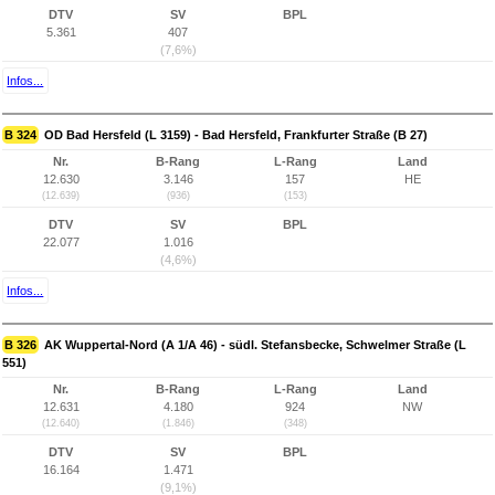
DTV
SV
BPL
5.361
407
(7,6%)
Infos...
B 324
OD Bad Hersfeld (L 3159) - Bad Hersfeld, Frankfurter Straße (B 27)
Nr.
B-Rang
L-Rang
Land
12.630
3.146
157
HE
(12.639)
(936)
(153)
DTV
SV
BPL
22.077
1.016
(4,6%)
Infos...
B 326
AK Wuppertal-Nord (A 1/A 46) - südl. Stefansbecke, Schwelmer Straße (L
551)
Nr.
B-Rang
L-Rang
Land
12.631
4.180
924
NW
(12.640)
(1.846)
(348)
DTV
SV
BPL
16.164
1.471
(9,1%)