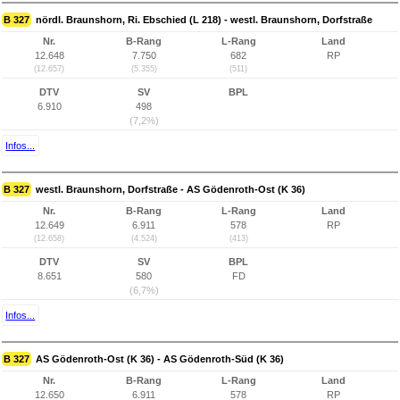
B 327
nördl. Braunshorn, Ri. Ebschied (L 218) - westl. Braunshorn, Dorfstraße
Nr.
B-Rang
L-Rang
Land
12.648
7.750
682
RP
(12.657)
(5.355)
(511)
DTV
SV
BPL
6.910
498
(7,2%)
Infos...
B 327
westl. Braunshorn, Dorfstraße - AS Gödenroth-Ost (K 36)
Nr.
B-Rang
L-Rang
Land
12.649
6.911
578
RP
(12.658)
(4.524)
(413)
DTV
SV
BPL
8.651
580
FD
(6,7%)
Infos...
B 327
AS Gödenroth-Ost (K 36) - AS Gödenroth-Süd (K 36)
Nr.
B-Rang
L-Rang
Land
12.650
6.911
578
RP