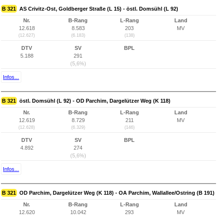
B 321
AS Crivitz-Ost, Goldberger Straße (L 15) - östl. Domsühl (L 92)
Nr.
B-Rang
L-Rang
Land
12.618
8.583
203
MV
(12.627)
(6.183)
(138)
DTV
SV
BPL
5.188
291
(5,6%)
Infos...
B 321
östl. Domsühl (L 92) - OD Parchim, Dargelützer Weg (K 118)
Nr.
B-Rang
L-Rang
Land
12.619
8.729
211
MV
(12.628)
(6.329)
(146)
DTV
SV
BPL
4.892
274
(5,6%)
Infos...
B 321
OD Parchim, Dargelützer Weg (K 118) - OA Parchim, Wallallee/Ostring (B 191)
Nr.
B-Rang
L-Rang
Land
12.620
10.042
293
MV