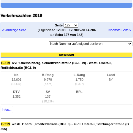
Verkehrszahlen 2019
Seite
< Vorherige Seite
(Ergebnisse
12.601
-
12.700
von
14.284
Nächste Seite >
auf
Seite 127 von 143
)
Abschnitt
B 319
KVP Obersalzberg, Scharitzkehlstraße (BGL 19) - westl. Oberau,
Roßfeldstraße (BGL 9)
Nr.
B-Rang
L-Rang
Land
12.601
9.979
1.750
BY
(12.610)
(7.575)
(1.337)
DTV
SV
BPL
1.352
137
(10,1%)
Infos...
B 319
westl. Oberau, Roßfeldstraße (BGL 9) - südl. Unterau, Salzburger Straße (B
305)