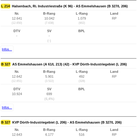
L 214
Halsenbach, Ri. Industriestraße (K 96) - AS Emmelshausen (B 327/L 206)
Nr.
B-Rang
L-Rang
Land
12.641
10.042
1.079
RP
(12.650)
(7.638)
(902)
DTV
SV
BPL
-
-
(-)
Infos...
B 327
AS Emmelshausen (A 61/L 213) (42) - KVP Dörth-Industriegebiet (L 206)
Nr.
B-Rang
L-Rang
Land
12.642
5.901
492
RP
(12.651)
(3.522)
(328)
DTV
SV
BPL
10.924
699
(6,4%)
Infos...
B 327
KVP Dörth-Industriegebiet (L 206) - AS Emmelshausen (B 327/L 206)
Nr.
B-Rang
L-Rang
Land
12.643
6.177
516
RP