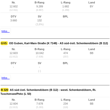
Nr.
B-Rang
L-Rang
Land
12.602
9.289
1.682
BY
(12.611)
(6.887)
(1.269)
DTV
SV
BPL
3.660
132
(3,6%)
Infos...
GVS
OD Guben, Karl-Marx-Straße (K 7148) - AS süd-östl. Schenkendöbern (B 112)
Nr.
B-Rang
L-Rang
Land
12.603
10.042
474
BB
(12.612)
(7.638)
(357)
DTV
SV
BPL
-
-
(-)
Infos...
B 320
AS süd-östl. Schenkendöbern (B 112) - westl. Schenkendöbern, Ri.
Tuschensee/Peitz (L 50)
Nr.
B-Rang
L-Rang
Land
12.604
7.678
234
BB
(12.613)
(5.283)
(118)