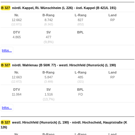
B 327
nördl. Kappel, Ri. Wünschheim (L 226) - östl. Kappel (B 421/L 191)
Nr.
B-Rang
L-Rang
Land
12.662
8.742
827
RP
(12.671)
(6.342)
(652)
DTV
SV
BPL
4.865
477
(9,8%)
Infos...
B 327
nördl. Wahlenau (B 50/K 77) - westl. Hirschfeld (Hunsrück) (L 190)
Nr.
B-Rang
L-Rang
Land
12.663
5.847
485
RP
(12.672)
(3.469)
(321)
DTV
SV
BPL
11.064
1.516
FD
(13,7%)
Infos...
B 327
westl. Hirschfeld (Hunsrück) (L 190) - nördl. Hochscheid, Hauptstraße (K
126)
Nr.
B-Rang
L-Rang
Land