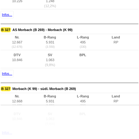
10.226
1.248
(12,2%)
Infos...
B 327
AS Morbach (B 269) - Morbach (K 99)
Nr.
B-Rang
L-Rang
Land
12.667
5.931
495
RP
(12.676)
(3.550)
(330)
DTV
SV
BPL
10.846
1.063
(9,8%)
Infos...
B 327
Morbach (K 99) - südl. Morbach (B 269)
Nr.
B-Rang
L-Rang
Land
12.668
5.931
495
RP
(12.677)
(3.550)
(330)
DTV
SV
BPL
10.846
1.063
(9,8%)
Infos...