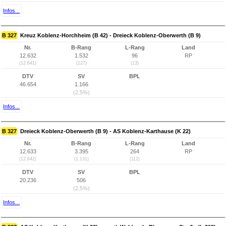
Infos...
B 327
Kreuz Koblenz-Horchheim (B 42) - Dreieck Koblenz-Oberwerth (B 9)
Nr.
B-Rang
L-Rang
Land
12.632
1.532
96
RP
(12.641)
(127)
(13)
DTV
SV
BPL
46.654
1.166
(2,5%)
Infos...
B 327
Dreieck Koblenz-Oberwerth (B 9) - AS Koblenz-Karthause (K 22)
Nr.
B-Rang
L-Rang
Land
12.633
3.395
264
RP
(12.642)
(1.131)
(112)
DTV
SV
BPL
20.236
506
(2,5%)
Infos...