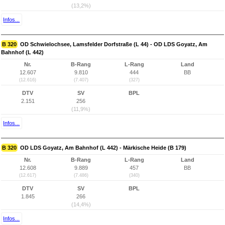
(13,2%)
Infos...
B 320
OD Schwielochsee, Lamsfelder Dorfstraße (L 44) - OD LDS Goyatz, Am
Bahnhof (L 442)
Nr.
B-Rang
L-Rang
Land
12.607
9.810
444
BB
(12.616)
(7.407)
(327)
DTV
SV
BPL
2.151
256
(11,9%)
Infos...
B 320
OD LDS Goyatz, Am Bahnhof (L 442) - Märkische Heide (B 179)
Nr.
B-Rang
L-Rang
Land
12.608
9.889
457
BB
(12.617)
(7.486)
(340)
DTV
SV
BPL
1.845
266
(14,4%)
Infos...