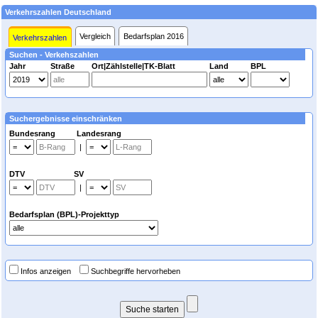
Verkehrszahlen Deutschland
Vergleich
Bedarfsplan 2016
Verkehrszahlen
Suchen - Verkehszahlen
Jahr
Straße
Ort|Zählstelle|TK-Blatt
Land
BPL
Suchergebnisse einschränken
Bundesrang Landesrang
|
DTV SV
|
Bedarfsplan (BPL)-Projekttyp
Infos anzeigen
Suchbegriffe hervorheben