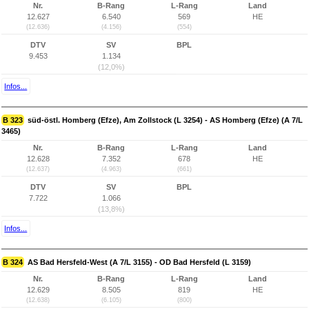
Nr.
B-Rang
L-Rang
Land
12.627
6.540
569
HE
(12.636)
(4.156)
(554)
DTV
SV
BPL
9.453
1.134
(12,0%)
Infos...
B 323
süd-östl. Homberg (Efze), Am Zollstock (L 3254) - AS Homberg (Efze) (A 7/L
3465)
Nr.
B-Rang
L-Rang
Land
12.628
7.352
678
HE
(12.637)
(4.963)
(661)
DTV
SV
BPL
7.722
1.066
(13,8%)
Infos...
B 324
AS Bad Hersfeld-West (A 7/L 3155) - OD Bad Hersfeld (L 3159)
Nr.
B-Rang
L-Rang
Land
12.629
8.505
819
HE
(12.638)
(6.105)
(800)