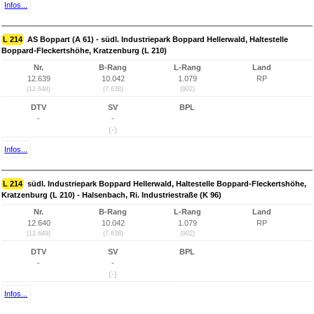
Infos...
L 214
AS Boppart (A 61) - südl. Industriepark Boppard Hellerwald, Haltestelle
Boppard-Fleckertshöhe, Kratzenburg (L 210)
Nr.
B-Rang
L-Rang
Land
12.639
10.042
1.079
RP
(12.648)
(7.638)
(902)
DTV
SV
BPL
-
-
(-)
Infos...
L 214
südl. Industriepark Boppard Hellerwald, Haltestelle Boppard-Fleckertshöhe,
Kratzenburg (L 210) - Halsenbach, Ri. Industriestraße (K 96)
Nr.
B-Rang
L-Rang
Land
12.640
10.042
1.079
RP
(12.649)
(7.638)
(902)
DTV
SV
BPL
-
-
(-)
Infos...