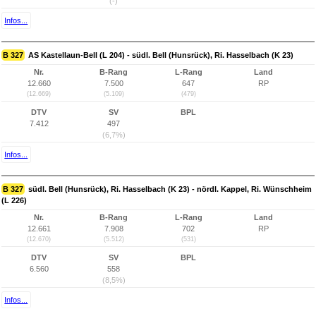
(-)
Infos...
B 327
AS Kastellaun-Bell (L 204) - südl. Bell (Hunsrück), Ri. Hasselbach (K 23)
Nr.
B-Rang
L-Rang
Land
12.660
7.500
647
RP
(12.669)
(5.109)
(479)
DTV
SV
BPL
7.412
497
(6,7%)
Infos...
B 327
südl. Bell (Hunsrück), Ri. Hasselbach (K 23) - nördl. Kappel, Ri. Wünschheim
(L 226)
Nr.
B-Rang
L-Rang
Land
12.661
7.908
702
RP
(12.670)
(5.512)
(531)
DTV
SV
BPL
6.560
558
(8,5%)
Infos...