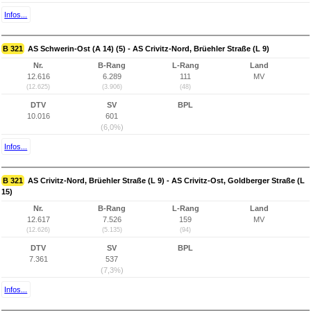
Infos...
B 321
AS Schwerin-Ost (A 14) (5) - AS Crivitz-Nord, Brüehler Straße (L 9)
Nr.
B-Rang
L-Rang
Land
12.616
6.289
111
MV
(12.625)
(3.906)
(48)
DTV
SV
BPL
10.016
601
(6,0%)
Infos...
B 321
AS Crivitz-Nord, Brüehler Straße (L 9) - AS Crivitz-Ost, Goldberger Straße (L
15)
Nr.
B-Rang
L-Rang
Land
12.617
7.526
159
MV
(12.626)
(5.135)
(94)
DTV
SV
BPL
7.361
537
(7,3%)
Infos...