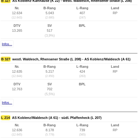
B 327
AS Koblenz-Karthause (K 22) - westl. Waldesch, Rhensener Straße (L 208)
Nr.
B-Rang
L-Rang
Land
12.634
5.043
407
RP
(12.643)
(2.680)
(247)
DTV
SV
BPL
13.265
517
(3,9%)
Infos...
B 327
westl. Waldesch, Rhensener Straße (L 208) - AS Koblenz/Waldesch (A 61)
Nr.
B-Rang
L-Rang
Land
12.635
5.217
424
RP
(12.644)
(2.850)
(263)
DTV
SV
BPL
12.763
702
(5,5%)
Infos...
L 214
AS Koblenz/Waldesch (A 61) - südl. Pfaffenheck (L 207)
Nr.
B-Rang
L-Rang
Land
12.636
8.178
739
RP
(12.645)
(5.779)
(565)