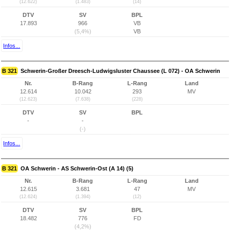
(12.622)
(1.483)
(14)
DTV
SV
BPL
17.893
966
VB
(5,4%)
VB
Infos...
B 321
Schwerin-Großer Dreesch-Ludwigsluster Chaussee (L 072) - OA Schwerin
Nr.
B-Rang
L-Rang
Land
12.614
10.042
293
MV
(12.623)
(7.638)
(228)
DTV
SV
BPL
-
-
(-)
Infos...
B 321
OA Schwerin - AS Schwerin-Ost (A 14) (5)
Nr.
B-Rang
L-Rang
Land
12.615
3.681
47
MV
(12.624)
(1.394)
(12)
DTV
SV
BPL
18.482
776
FD
(4,2%)