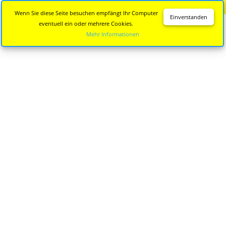
Diese Seite wird nicht mehr aktualisiert.
Zur neuen Seite
Wenn Sie diese Seite besuchen empfängt Ihr Computer
Einverstanden
eventuell ein oder mehrere Cookies.
Mehr Informationen