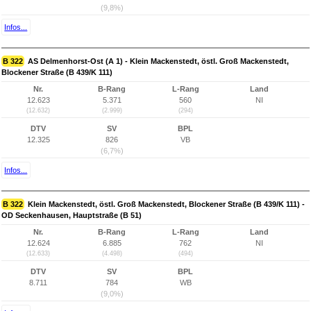
(9,8%)
Infos...
B 322
AS Delmenhorst-Ost (A 1) - Klein Mackenstedt, östl. Groß Mackenstedt,
Blockener Straße (B 439/K 111)
Nr.
B-Rang
L-Rang
Land
12.623
5.371
560
NI
(12.632)
(2.999)
(294)
DTV
SV
BPL
12.325
826
VB
(6,7%)
Infos...
B 322
Klein Mackenstedt, östl. Groß Mackenstedt, Blockener Straße (B 439/K 111) -
OD Seckenhausen, Hauptstraße (B 51)
Nr.
B-Rang
L-Rang
Land
12.624
6.885
762
NI
(12.633)
(4.498)
(494)
DTV
SV
BPL
8.711
784
WB
(9,0%)