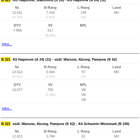
B 321
OD Hagenow, Stadtmitte (K 29) - AS Hagenow (A 24) (11)
Nr.
B-Rang
L-Rang
Land
12.611
7.243
149
MV
(12.620)
(4.854)
(84)
DTV
SV
BPL
7.958
517
(6,5%)
Infos...
B 321
AS Hagenow (A 24) (11) - südl. Warsow, Abzwg. Pampow (K 62)
Nr.
B-Rang
L-Rang
Land
12.612
6.004
97
MV
(12.621)
(3.623)
(35)
DTV
SV
BPL
10.677
790
VB
(7,4%)
VB
VB
Infos...
B 321
südl. Warsow, Abzwg. Pampow (K 62) - AS Schwerin-Wüstmark (B 106)
Nr.
B-Rang
L-Rang
Land
12.613
3.784
51
MV