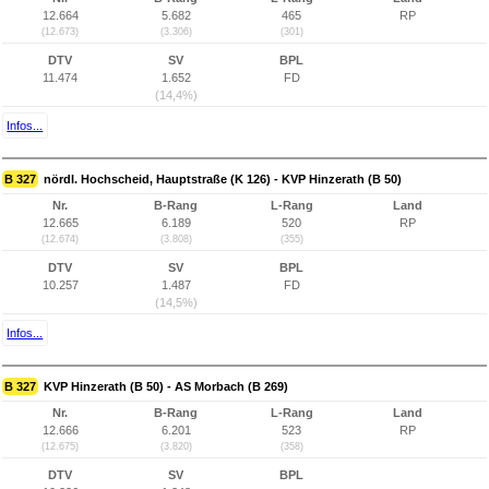
12.664
5.682
465
RP
(12.673)
(3.306)
(301)
DTV
SV
BPL
11.474
1.652
FD
(14,4%)
Infos...
B 327
nördl. Hochscheid, Hauptstraße (K 126) - KVP Hinzerath (B 50)
Nr.
B-Rang
L-Rang
Land
12.665
6.189
520
RP
(12.674)
(3.808)
(355)
DTV
SV
BPL
10.257
1.487
FD
(14,5%)
Infos...
B 327
KVP Hinzerath (B 50) - AS Morbach (B 269)
Nr.
B-Rang
L-Rang
Land
12.666
6.201
523
RP
(12.675)
(3.820)
(358)
DTV
SV
BPL