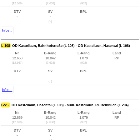
(12.666)
(7.638)
(902)
DTV
SV
BPL
-
-
(-)
Infos...
L 108
OD Kastellaun, Bahnhofstraße (L 108) - OD Kastellaun, Hasental (L 108)
Nr.
B-Rang
L-Rang
Land
12.658
10.042
1.079
RP
(12.667)
(7.638)
(902)
DTV
SV
BPL
-
-
(-)
Infos...
GVS
OD Kastellaun, Hasental (L 108) - südl. Kastellaun, Ri. Bell/Buch (L 204)
Nr.
B-Rang
L-Rang
Land
12.659
10.042
1.079
RP
(12.668)
(7.638)
(902)
DTV
SV
BPL
-
-