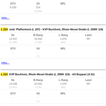
DTV
SV
BPL
6.030
314
(5,2%)
Infos...
L 214
südl. Pfaffenheck (L 207) - KVP Buchholz, Rhein-Mosel-Straße (L 209/K 119)
Nr.
B-Rang
L-Rang
Land
12.637
10.042
1.079
RP
(12.646)
(7.638)
(902)
DTV
SV
BPL
-
-
(-)
Infos...
L 214
KVP Buchholz, Rhein-Mosel-Straße (L 209/K 119) - AS Boppart (A 61)
Nr.
B-Rang
L-Rang
Land
12.638
10.042
1.079
RP
(12.647)
(7.638)
(902)
DTV
SV
BPL
-
-
(-)