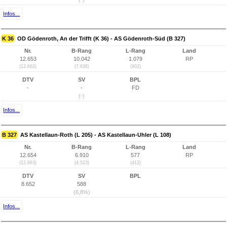
Infos...
K 36
OD Gödenroth, An der Trifft (K 36) - AS Gödenroth-Süd (B 327)
Nr.
B-Rang
L-Rang
Land
12.653
10.042
1.079
RP
(12.662)
(7.638)
(902)
DTV
SV
BPL
-
-
FD
(-)
Infos...
B 327
AS Kastellaun-Roth (L 205) - AS Kastellaun-Uhler (L 108)
Nr.
B-Rang
L-Rang
Land
12.654
6.910
577
RP
(12.663)
(4.523)
(412)
DTV
SV
BPL
8.652
588
(6,8%)
Infos...