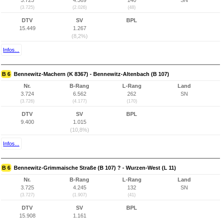
3.723
4.369
140
SN
(3.725)
(2.026)
(48)
DTV
SV
BPL
15.449
1.267
(8,2%)
Infos...
B 6
Bennewitz-Machern (K 8367) - Bennewitz-Altenbach (B 107)
Nr.
B-Rang
L-Rang
Land
3.724
6.562
262
SN
(3.726)
(4.177)
(170)
DTV
SV
BPL
9.400
1.015
(10,8%)
Infos...
B 6
Bennewitz-Grimmaische Straße (B 107) ? - Wurzen-West (L 11)
Nr.
B-Rang
L-Rang
Land
3.725
4.245
132
SN
(3.727)
(1.907)
(41)
DTV
SV
BPL
15.908
1.161