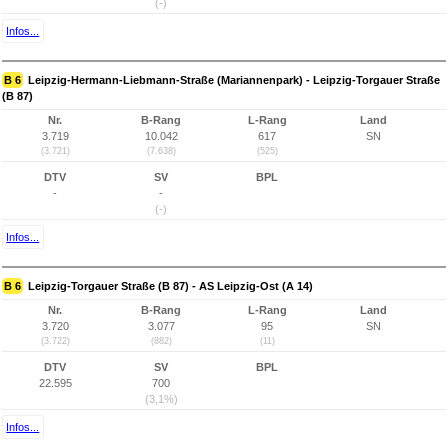
(-)
Infos...
B 6
Leipzig-Hermann-Liebmann-Straße (Mariannenpark) - Leipzig-Torgauer Straße
(B 87)
Nr.
B-Rang
L-Rang
Land
3.719
10.042
617
SN
(3.721)
(7.638)
(525)
DTV
SV
BPL
-
-
(-)
Infos...
B 6
Leipzig-Torgauer Straße (B 87) - AS Leipzig-Ost (A 14)
Nr.
B-Rang
L-Rang
Land
3.720
3.077
95
SN
(3.722)
(882)
(11)
DTV
SV
BPL
22.595
700
(3,1%)
Infos...