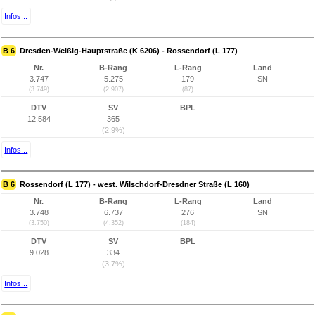
Infos...
B 6
Dresden-Weißig-Hauptstraße (K 6206) - Rossendorf (L 177)
Nr.
B-Rang
L-Rang
Land
3.747
5.275
179
SN
(3.749)
(2.907)
(87)
DTV
SV
BPL
12.584
365
(2,9%)
Infos...
B 6
Rossendorf (L 177) - west. Wilschdorf-Dresdner Straße (L 160)
Nr.
B-Rang
L-Rang
Land
3.748
6.737
276
SN
(3.750)
(4.352)
(184)
DTV
SV
BPL
9.028
334
(3,7%)
Infos...