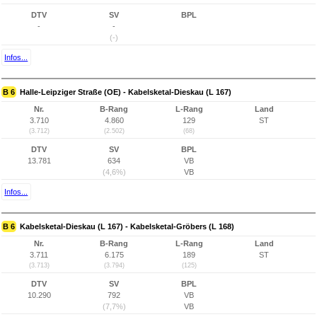
DTV
SV
BPL
-
-
(-)
Infos...
B 6
Halle-Leipziger Straße (OE) - Kabelsketal-Dieskau (L 167)
Nr.
B-Rang
L-Rang
Land
3.710
4.860
129
ST
(3.712)
(2.502)
(68)
DTV
SV
BPL
13.781
634
VB
(4,6%)
VB
Infos...
B 6
Kabelsketal-Dieskau (L 167) - Kabelsketal-Gröbers (L 168)
Nr.
B-Rang
L-Rang
Land
3.711
6.175
189
ST
(3.713)
(3.794)
(125)
DTV
SV
BPL
10.290
792
VB
(7,7%)
VB