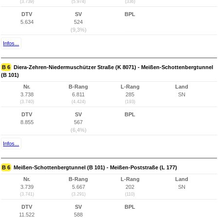
(3.739)
(5.974)
(336)
DTV
SV
BPL
5.634
524
(9,3%)
Infos...
B 6
Diera-Zehren-Niedermuschützer Straße (K 8071) - Meißen-Schottenbergtunnel
(B 101)
Nr.
B-Rang
L-Rang
Land
3.738
6.811
285
SN
(3.740)
(4.424)
(193)
DTV
SV
BPL
8.855
567
(6,4%)
Infos...
B 6
Meißen-Schottenbergtunnel (B 101) - Meißen-Poststraße (L 177)
Nr.
B-Rang
L-Rang
Land
3.739
5.667
202
SN
(3.741)
(3.291)
(110)
DTV
SV
BPL
11.522
588