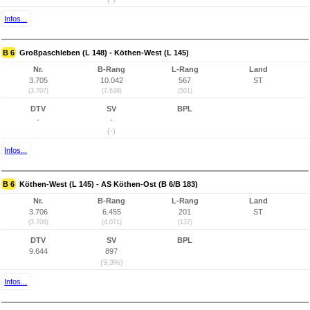
Infos...
B 6
Großpaschleben (L 148) - Köthen-West (L 145)
Nr.
B-Rang
L-Rang
Land
3.705
10.042
567
ST
(3.707)
(7.638)
(501)
DTV
SV
BPL
-
-
(-)
Infos...
B 6
Köthen-West (L 145) - AS Köthen-Ost (B 6/B 183)
Nr.
B-Rang
L-Rang
Land
3.706
6.455
201
ST
(3.708)
(4.071)
(137)
DTV
SV
BPL
9.644
897
(9,3%)
Infos...