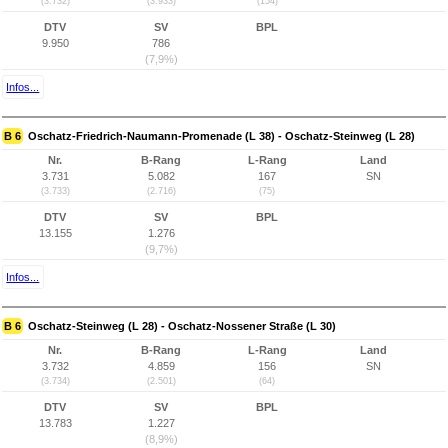
(3.732)
(3.933)
(154)
DTV
SV
BPL
9.950
786
(7,9%)
Infos...
B 6
Oschatz-Friedrich-Naumann-Promenade (L 38) - Oschatz-Steinweg (L 28)
Nr.
B-Rang
L-Rang
Land
3.731
5.082
167
SN
(3.733)
(2.716)
(75)
DTV
SV
BPL
13.155
1.276
(9,7%)
Infos...
B 6
Oschatz-Steinweg (L 28) - Oschatz-Nossener Straße (L 30)
Nr.
B-Rang
L-Rang
Land
3.732
4.859
156
SN
(3.734)
(2.501)
(64)
DTV
SV
BPL
13.783
1.227
(8,9%)