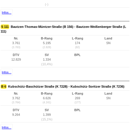
(-)
Infos...
S 111
Bautzen-Thomas-Müntzer-Straße (B 156) - Bautzen-Weißenberger Straße (L
111)
Nr.
B-Rang
L-Rang
Land
3.761
5.195
174
SN
(3.763)
(2.828)
(82)
DTV
SV
BPL
12.829
1.334
(10,4%)
Infos...
B 6
Kubschütz-Baschützer Straße (K 7228) - Kubschütz-Soritzer Straße (K 7236)
Nr.
B-Rang
L-Rang
Land
3.762
6.626
269
SN
(3.764)
(4.241)
(177)
DTV
SV
BPL
9.264
1.399
(15,1%)
Infos...