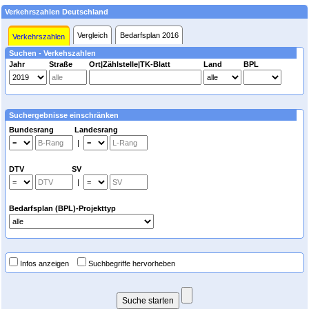
Verkehrszahlen Deutschland
Vergleich
Bedarfsplan 2016
Verkehrszahlen
Suchen - Verkehszahlen
Jahr
Straße
Ort|Zählstelle|TK-Blatt
Land
BPL
Suchergebnisse einschränken
Bundesrang Landesrang
|
DTV SV
|
Bedarfsplan (BPL)-Projekttyp
Infos anzeigen
Suchbegriffe hervorheben