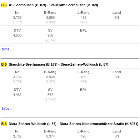
B 6
AS Seerhausen (B 169) - Stauchitz-Seerhausen (B 169)
Nr.
B-Rang
L-Rang
Land
3.735
8.890
483
SN
(3.737)
(6.489)
(391)
DTV
SV
BPL
4.530
938
(20,7%)
Infos...
B 6
Stauchitz-Seerhausen (B 169) - Diera-Zehren-Wölkisch (L 87)
Nr.
B-Rang
L-Rang
Land
3.736
8.938
490
SN
(3.738)
(6.537)
(398)
DTV
SV
BPL
4.431
572
(12,9%)
Infos...
B 6
Diera-Zehren-Wölkisch (L 87) - Diera-Zehren-Niedermuschützer Straße (K 8071)
Nr.
B-Rang
L-Rang
Land
3.737
8.374
428
SN