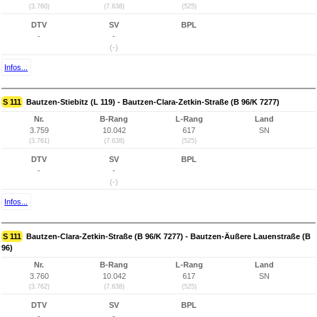
(3.760)
(7.638)
(525)
DTV
SV
BPL
-
-
(-)
Infos...
S 111
Bautzen-Stiebitz (L 119) - Bautzen-Clara-Zetkin-Straße (B 96/K 7277)
Nr.
B-Rang
L-Rang
Land
3.759
10.042
617
SN
(3.761)
(7.638)
(525)
DTV
SV
BPL
-
-
(-)
Infos...
S 111
Bautzen-Clara-Zetkin-Straße (B 96/K 7277) - Bautzen-Äußere Lauenstraße (B
96)
Nr.
B-Rang
L-Rang
Land
3.760
10.042
617
SN
(3.762)
(7.638)
(525)
DTV
SV
BPL
-
-