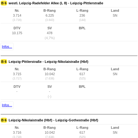
B 6
westl. Leipzig-Radefelder Allee (L 8) - Leipzig-Pittlerstraße
Nr.
B-Rang
L-Rang
Land
3.714
6.225
236
SN
(3.716)
(3.843)
(144)
DTV
SV
BPL
10.175
478
(4,7%)
Infos...
B 6
Leipzig-Pittlerstraße - Leipzig-Nikolaistraße (Hbf)
Nr.
B-Rang
L-Rang
Land
3.715
10.042
617
SN
(3.717)
(7.638)
(525)
DTV
SV
BPL
-
-
(-)
Infos...
B 6
Leipzig-Nikolaistraße (Hbf) - Leipzig-Gothestraße (Hbf)
Nr.
B-Rang
L-Rang
Land
3.716
10.042
617
SN
(3.718)
(7.638)
(525)