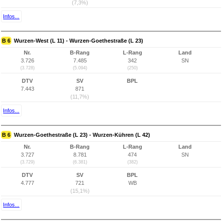
(7,3%)
Infos...
B 6
Wurzen-West (L 11) - Wurzen-Goethestraße (L 23)
Nr.
B-Rang
L-Rang
Land
3.726
7.485
342
SN
(3.728)
(5.094)
(250)
DTV
SV
BPL
7.443
871
(11,7%)
Infos...
B 6
Wurzen-Goethestraße (L 23) - Wurzen-Kühren (L 42)
Nr.
B-Rang
L-Rang
Land
3.727
8.781
474
SN
(3.729)
(6.381)
(382)
DTV
SV
BPL
4.777
721
WB
(15,1%)
Infos...