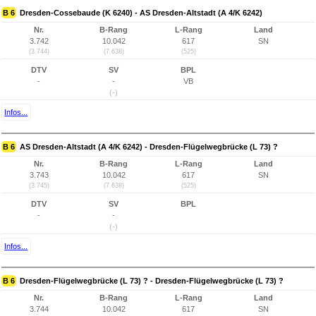
B 6
Dresden-Cossebaude (K 6240) - AS Dresden-Altstadt (A 4/K 6242)
Nr.
B-Rang
L-Rang
Land
3.742
10.042
617
SN
(3.744)
(7.638)
(525)
DTV
SV
BPL
-
-
VB
(-)
Infos...
B 6
AS Dresden-Altstadt (A 4/K 6242) - Dresden-Flügelwegbrücke (L 73) ?
Nr.
B-Rang
L-Rang
Land
3.743
10.042
617
SN
(3.745)
(7.638)
(525)
DTV
SV
BPL
-
-
(-)
Infos...
B 6
Dresden-Flügelwegbrücke (L 73) ? - Dresden-Flügelwegbrücke (L 73) ?
Nr.
B-Rang
L-Rang
Land
3.744
10.042
617
SN