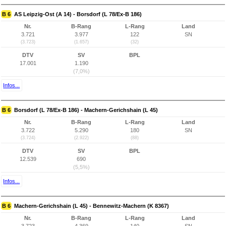
B 6
AS Leipzig-Ost (A 14) - Borsdorf (L 78/Ex-B 186)
Nr.
B-Rang
L-Rang
Land
3.721
3.977
122
SN
(3.723)
(1.657)
(32)
DTV
SV
BPL
17.001
1.190
(7,0%)
Infos...
B 6
Borsdorf (L 78/Ex-B 186) - Machern-Gerichshain (L 45)
Nr.
B-Rang
L-Rang
Land
3.722
5.290
180
SN
(3.724)
(2.922)
(88)
DTV
SV
BPL
12.539
690
(5,5%)
Infos...
B 6
Machern-Gerichshain (L 45) - Bennewitz-Machern (K 8367)
Nr.
B-Rang
L-Rang
Land