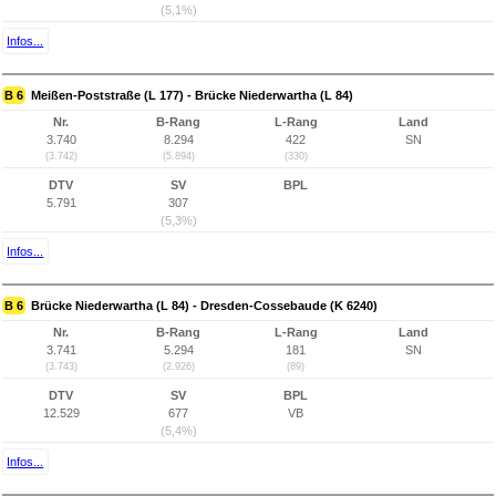
(5,1%)
Infos...
B 6
Meißen-Poststraße (L 177) - Brücke Niederwartha (L 84)
Nr.
B-Rang
L-Rang
Land
3.740
8.294
422
SN
(3.742)
(5.894)
(330)
DTV
SV
BPL
5.791
307
(5,3%)
Infos...
B 6
Brücke Niederwartha (L 84) - Dresden-Cossebaude (K 6240)
Nr.
B-Rang
L-Rang
Land
3.741
5.294
181
SN
(3.743)
(2.926)
(89)
DTV
SV
BPL
12.529
677
VB
(5,4%)
Infos...