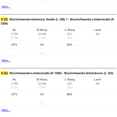
Infos...
S 111
Bischofswerda-Kamenzer Straße (L 158) ? - Bischofswerda-Lindenstraße (K
7260)
Nr.
B-Rang
L-Rang
Land
3.754
10.042
617
SN
(3.756)
(7.638)
(525)
DTV
SV
BPL
-
-
(-)
Infos...
S 111
Bischofswerda-Lindenstraße (K 7260) - Bischofswerda-Schönbrunn (L 101)
Nr.
B-Rang
L-Rang
Land
3.755
10.042
617
SN
(3.757)
(7.638)
(525)
DTV
SV
BPL
-
-
(-)
Infos...