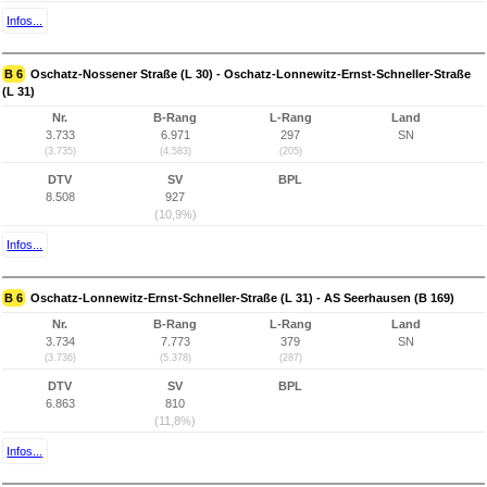
Infos...
B 6
Oschatz-Nossener Straße (L 30) - Oschatz-Lonnewitz-Ernst-Schneller-Straße
(L 31)
Nr.
B-Rang
L-Rang
Land
3.733
6.971
297
SN
(3.735)
(4.583)
(205)
DTV
SV
BPL
8.508
927
(10,9%)
Infos...
B 6
Oschatz-Lonnewitz-Ernst-Schneller-Straße (L 31) - AS Seerhausen (B 169)
Nr.
B-Rang
L-Rang
Land
3.734
7.773
379
SN
(3.736)
(5.378)
(287)
DTV
SV
BPL
6.863
810
(11,8%)
Infos...