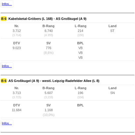
Infos...
B 6
Kabelsketal-Gröbers (L 168) - AS Großkugel (A 9)
Nr.
B-Rang
L-Rang
Land
3.712
6.740
214
ST
(3.714)
(4.355)
(150)
DTV
SV
BPL
9.023
776
VB
(8,6%)
VB
VB
Infos...
B 6
AS Großkugel (A 9) - westl. Leipzig-Radefelder Allee (L 8)
Nr.
B-Rang
L-Rang
Land
3.713
5.607
196
SN
(3.715)
(3.233)
(104)
DTV
SV
BPL
11.684
1.168
(10,0%)
Infos...