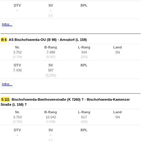
DTV
SV
BPL
-
-
(-)
Infos...
B 6
AS Bischofswerda-OU (B 98) - Arnsdorf (L 159)
Nr.
B-Rang
L-Rang
Land
3.752
7.488
344
SN
(3.754)
(5.097)
(252)
DTV
SV
BPL
7.436
387
(5,2%)
Infos...
S 111
Bischofswerda-Beethovenstraße (K 7260) ? - Bischofswerda-Kamenzer
Straße (L 158) ?
Nr.
B-Rang
L-Rang
Land
3.753
10.042
617
SN
(3.755)
(7.638)
(525)
DTV
SV
BPL
-
-
(-)