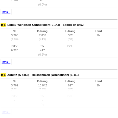
7.289
437
(6,0%)
Infos...
B 6
Löbau-Wendisch-Cunnersdorf (L 143) - Zoblitz (K 8452)
Nr.
B-Rang
L-Rang
Land
3.768
7.833
382
SN
(3.770)
(5.438)
(290)
DTV
SV
BPL
6.726
417
(6,2%)
Infos...
B 6
Zoblitz (K 8452) - Reichenbach (Oberlausitz) (L 111)
Nr.
B-Rang
L-Rang
Land
3.769
10.042
617
SN
(3.771)
(7.638)
(525)
DTV
SV
BPL
-
-
(-)
Infos...