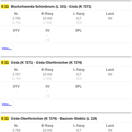
S 111
Bischofswerda-Schönbrunn (L 101) - Göda (K 7271)
Nr.
B-Rang
L-Rang
Land
3.756
10.042
617
SN
(3.758)
(7.638)
(525)
DTV
SV
BPL
-
-
(-)
Infos...
S 111
Göda (K 7271) - Göda-Oberförstchen (K 7274)
Nr.
B-Rang
L-Rang
Land
3.757
10.042
617
SN
(3.759)
(7.638)
(525)
DTV
SV
BPL
-
-
(-)
Infos...
S 111
Göda-Oberförstchen (K 7274) - Bautzen-Stiebitz (L 119)
Nr.
B-Rang
L-Rang
Land
3.758
10.042
617
SN