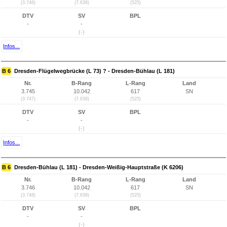
(3.746)
(7.638)
(525)
DTV
SV
BPL
-
-
(-)
Infos...
B 6
Dresden-Flügelwegbrücke (L 73) ? - Dresden-Bühlau (L 181)
Nr.
B-Rang
L-Rang
Land
3.745
10.042
617
SN
(3.747)
(7.638)
(525)
DTV
SV
BPL
-
-
(-)
Infos...
B 6
Dresden-Bühlau (L 181) - Dresden-Weißig-Hauptstraße (K 6206)
Nr.
B-Rang
L-Rang
Land
3.746
10.042
617
SN
(3.748)
(7.638)
(525)
DTV
SV
BPL
-
-
(-)