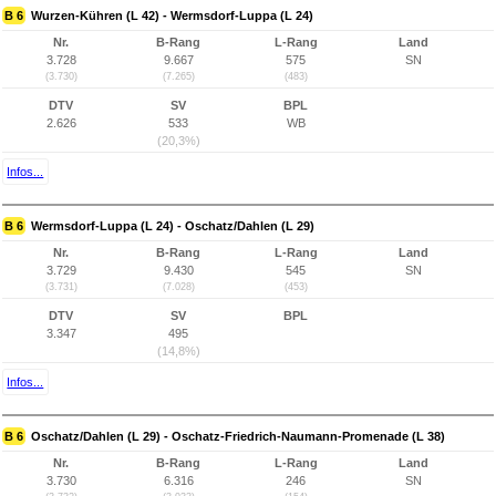
B 6
Wurzen-Kühren (L 42) - Wermsdorf-Luppa (L 24)
Nr.
B-Rang
L-Rang
Land
3.728
9.667
575
SN
(3.730)
(7.265)
(483)
DTV
SV
BPL
2.626
533
WB
(20,3%)
Infos...
B 6
Wermsdorf-Luppa (L 24) - Oschatz/Dahlen (L 29)
Nr.
B-Rang
L-Rang
Land
3.729
9.430
545
SN
(3.731)
(7.028)
(453)
DTV
SV
BPL
3.347
495
(14,8%)
Infos...
B 6
Oschatz/Dahlen (L 29) - Oschatz-Friedrich-Naumann-Promenade (L 38)
Nr.
B-Rang
L-Rang
Land
3.730
6.316
246
SN