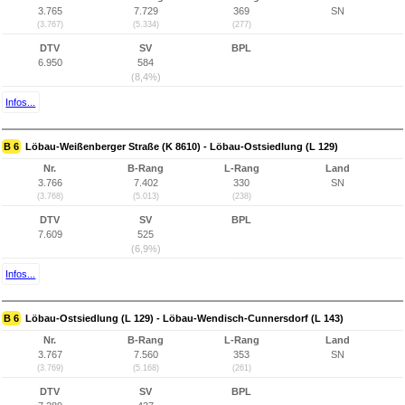
3.765
7.729
369
SN
(3.767)
(5.334)
(277)
DTV
SV
BPL
6.950
584
(8,4%)
Infos...
B 6
Löbau-Weißenberger Straße (K 8610) - Löbau-Ostsiedlung (L 129)
Nr.
B-Rang
L-Rang
Land
3.766
7.402
330
SN
(3.768)
(5.013)
(238)
DTV
SV
BPL
7.609
525
(6,9%)
Infos...
B 6
Löbau-Ostsiedlung (L 129) - Löbau-Wendisch-Cunnersdorf (L 143)
Nr.
B-Rang
L-Rang
Land
3.767
7.560
353
SN
(3.769)
(5.168)
(261)
DTV
SV
BPL