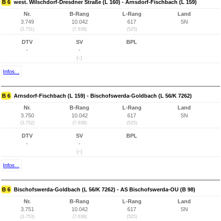
B 6
west. Wilschdorf-Dresdner Straße (L 160) - Arnsdorf-Fischbach (L 159)
Nr.
B-Rang
L-Rang
Land
3.749
10.042
617
SN
(3.751)
(7.638)
(525)
DTV
SV
BPL
-
-
(-)
Infos...
B 6
Arnsdorf-Fischbach (L 159) - Bischofswerda-Goldbach (L 56/K 7262)
Nr.
B-Rang
L-Rang
Land
3.750
10.042
617
SN
(3.752)
(7.638)
(525)
DTV
SV
BPL
-
-
(-)
Infos...
B 6
Bischofswerda-Goldbach (L 56/K 7262) - AS Bischofswerda-OU (B 98)
Nr.
B-Rang
L-Rang
Land
3.751
10.042
617
SN
(3.753)
(7.638)
(525)