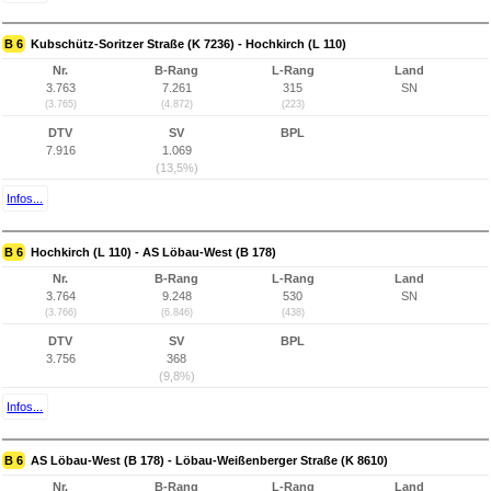
B 6
Kubschütz-Soritzer Straße (K 7236) - Hochkirch (L 110)
Nr.
B-Rang
L-Rang
Land
3.763
7.261
315
SN
(3.765)
(4.872)
(223)
DTV
SV
BPL
7.916
1.069
(13,5%)
Infos...
B 6
Hochkirch (L 110) - AS Löbau-West (B 178)
Nr.
B-Rang
L-Rang
Land
3.764
9.248
530
SN
(3.766)
(6.846)
(438)
DTV
SV
BPL
3.756
368
(9,8%)
Infos...
B 6
AS Löbau-West (B 178) - Löbau-Weißenberger Straße (K 8610)
Nr.
B-Rang
L-Rang
Land