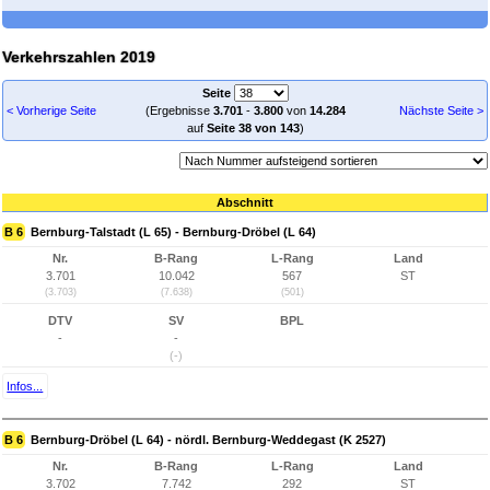
Verkehrszahlen 2019
Seite
< Vorherige Seite
(Ergebnisse
3.701
-
3.800
von
14.284
Nächste Seite >
auf
Seite 38 von 143
)
Abschnitt
B 6
Bernburg-Talstadt (L 65) - Bernburg-Dröbel (L 64)
Nr.
B-Rang
L-Rang
Land
3.701
10.042
567
ST
(3.703)
(7.638)
(501)
DTV
SV
BPL
-
-
(-)
Infos...
B 6
Bernburg-Dröbel (L 64) - nördl. Bernburg-Weddegast (K 2527)
Nr.
B-Rang
L-Rang
Land
3.702
7.742
292
ST