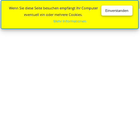
Diese Seite wird nicht mehr aktualisiert.
Zur neuen Seite
Wenn Sie diese Seite besuchen empfängt Ihr Computer
Einverstanden
eventuell ein oder mehrere Cookies.
Mehr Informationen