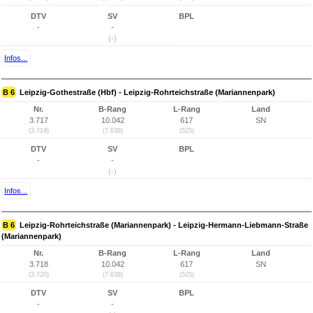
DTV
SV
BPL
-
-
(-)
Infos...
B 6
Leipzig-Gothestraße (Hbf) - Leipzig-Rohrteichstraße (Mariannenpark)
Nr.
B-Rang
L-Rang
Land
3.717
10.042
617
SN
(3.719)
(7.638)
(525)
DTV
SV
BPL
-
-
(-)
Infos...
B 6
Leipzig-Rohrteichstraße (Mariannenpark) - Leipzig-Hermann-Liebmann-Straße
(Mariannenpark)
Nr.
B-Rang
L-Rang
Land
3.718
10.042
617
SN
(3.720)
(7.638)
(525)
DTV
SV
BPL
-
-