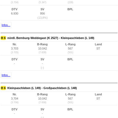
(3.704)
(5.347)
(228)
DTV
SV
BPL
6.930
956
(13,8%)
Infos...
B 6
nördl. Bernburg-Weddegast (K 2527) - Kleinpaschleben (L 149)
Nr.
B-Rang
L-Rang
Land
3.703
10.042
567
ST
(3.705)
(7.638)
(501)
DTV
SV
BPL
-
-
(-)
Infos...
B 6
Kleinpaschleben (L 149) - Großpaschleben (L 148)
Nr.
B-Rang
L-Rang
Land
3.704
10.042
567
ST
(3.706)
(7.638)
(501)
DTV
SV
BPL
-
-
(-)