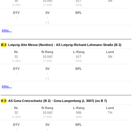
30
10.042
617
SN
(2.881)
(7.638)
(525)
DTV
SV
BPL
-
-
(-)
Infos...
B 2
Leipzig-Alte Messe (Nordtor) - AS Leipzig-Richard-Lehmann-Straße (B 2)
Nr.
B-Rang
L-Rang
Land
31
10.042
617
SN
(2.883)
(7.638)
(525)
DTV
SV
BPL
-
-
(-)
Infos...
K 5
AS Gera-Cretzschwitz (B 2) - Gera-Langenberg (L 3007) (ex B 7)
Nr.
B-Rang
L-Rang
Land
32
10.042
506
TH
(2.903)
(7.638)
(436)
DTV
SV
BPL
-
-