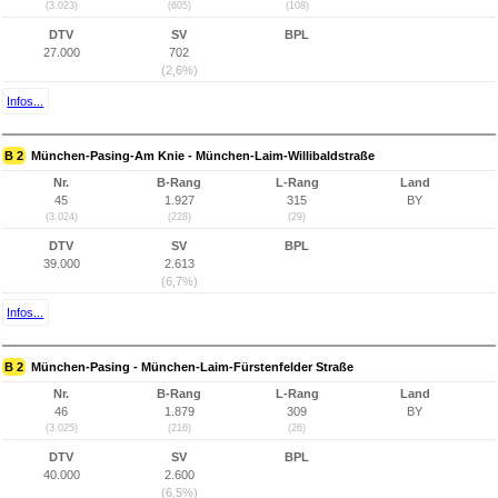
(3.023)
(605)
(108)
DTV
SV
BPL
27.000
702
(2,6%)
Infos...
B 2
München-Pasing-Am Knie - München-Laim-Willibaldstraße
Nr.
B-Rang
L-Rang
Land
45
1.927
315
BY
(3.024)
(228)
(29)
DTV
SV
BPL
39.000
2.613
(6,7%)
Infos...
B 2
München-Pasing - München-Laim-Fürstenfelder Straße
Nr.
B-Rang
L-Rang
Land
46
1.879
309
BY
(3.025)
(216)
(26)
DTV
SV
BPL
40.000
2.600
(6,5%)