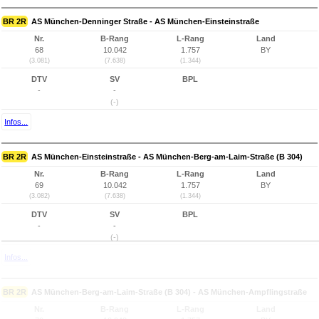
BR 2R
AS München-Denninger Straße - AS München-Einsteinstraße
Nr.
B-Rang
L-Rang
Land
68
10.042
1.757
BY
(3.081)
(7.638)
(1.344)
DTV
SV
BPL
-
-
(-)
Infos...
BR 2R
AS München-Einsteinstraße - AS München-Berg-am-Laim-Straße (B 304)
Nr.
B-Rang
L-Rang
Land
69
10.042
1.757
BY
(3.082)
(7.638)
(1.344)
DTV
SV
BPL
-
-
(-)
Infos...
BR 2R
AS München-Berg-am-Laim-Straße (B 304) - AS München-Ampflingstraße
Nr.
B-Rang
L-Rang
Land