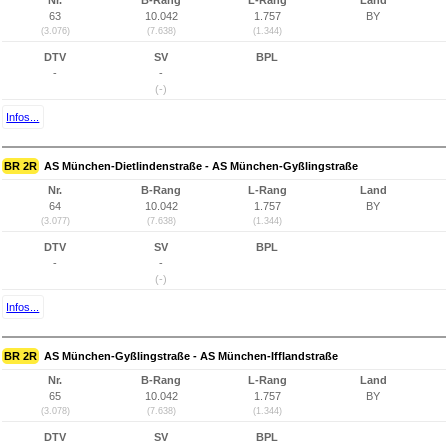
Nr.
B-Rang
L-Rang
Land
63
10.042
1.757
BY
(3.076)
(7.638)
(1.344)
DTV
SV
BPL
-
-
(-)
Infos...
BR 2R
AS München-Dietlindenstraße - AS München-Gyßlingstraße
Nr.
B-Rang
L-Rang
Land
64
10.042
1.757
BY
(3.077)
(7.638)
(1.344)
DTV
SV
BPL
-
-
(-)
Infos...
BR 2R
AS München-Gyßlingstraße - AS München-Ifflandstraße
Nr.
B-Rang
L-Rang
Land
65
10.042
1.757
BY
(3.078)
(7.638)
(1.344)
DTV
SV
BPL