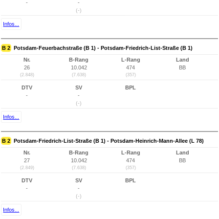
-
-
(-)
Infos...
B 2
Potsdam-Feuerbachstraße (B 1) - Potsdam-Friedrich-List-Straße (B 1)
Nr.
B-Rang
L-Rang
Land
26
10.042
474
BB
(2.848)
(7.638)
(357)
DTV
SV
BPL
-
-
(-)
Infos...
B 2
Potsdam-Friedrich-List-Straße (B 1) - Potsdam-Heinrich-Mann-Allee (L 78)
Nr.
B-Rang
L-Rang
Land
27
10.042
474
BB
(2.849)
(7.638)
(357)
DTV
SV
BPL
-
-
(-)
Infos...