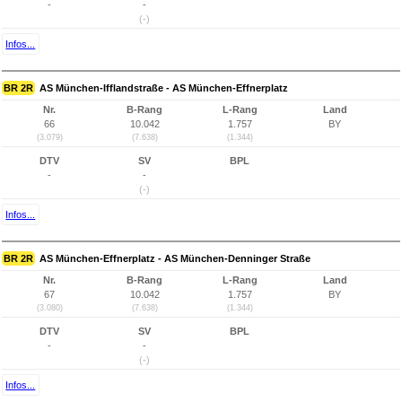
-
-
(-)
Infos...
BR 2R
AS München-Ifflandstraße - AS München-Effnerplatz
Nr.
B-Rang
L-Rang
Land
66
10.042
1.757
BY
(3.079)
(7.638)
(1.344)
DTV
SV
BPL
-
-
(-)
Infos...
BR 2R
AS München-Effnerplatz - AS München-Denninger Straße
Nr.
B-Rang
L-Rang
Land
67
10.042
1.757
BY
(3.080)
(7.638)
(1.344)
DTV
SV
BPL
-
-
(-)
Infos...