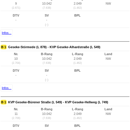
9
10.042
2.049
NW
(2.671)
(7.638)
(1.462)
DTV
SV
BPL
-
-
(-)
Infos...
B 1
Geseke-Störmede (L 878) - KVP Geseke-Alhardstraße (L 549)
Nr.
B-Rang
L-Rang
Land
10
10.042
2.049
NW
(2.704)
(7.638)
(1.462)
DTV
SV
BPL
-
-
(-)
Infos...
B 1
KVP Geseke-Bürener Straße (L 549) - KVP Geseke-Hellweg (L 749)
Nr.
B-Rang
L-Rang
Land
11
10.042
2.049
NW
(2.706)
(7.638)
(1.462)
DTV
SV
BPL