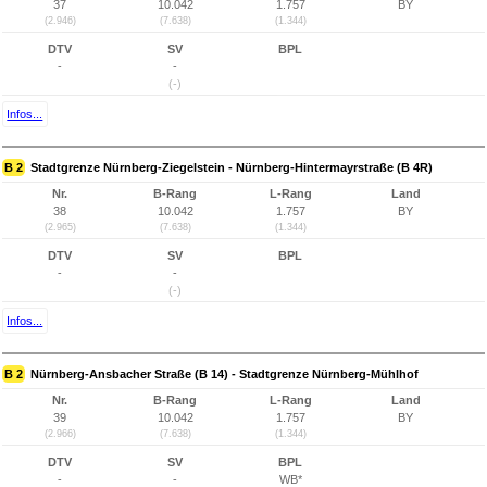
37
10.042
1.757
BY
(2.946)
(7.638)
(1.344)
DTV
SV
BPL
-
-
(-)
Infos...
B 2
Stadtgrenze Nürnberg-Ziegelstein - Nürnberg-Hintermayrstraße (B 4R)
Nr.
B-Rang
L-Rang
Land
38
10.042
1.757
BY
(2.965)
(7.638)
(1.344)
DTV
SV
BPL
-
-
(-)
Infos...
B 2
Nürnberg-Ansbacher Straße (B 14) - Stadtgrenze Nürnberg-Mühlhof
Nr.
B-Rang
L-Rang
Land
39
10.042
1.757
BY
(2.966)
(7.638)
(1.344)
DTV
SV
BPL
-
-
WB*