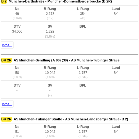
B 2
München-Barthstraße - München-Donnerstbergerbrücke (B 2R)
Nr.
B-Rang
L-Rang
Land
49
2.178
354
BY
(3.028)
(317)
(40)
DTV
SV
BPL
34.000
1.292
(3,8%)
Infos...
BR 2R
AS München-Sendling (A 96) (39) - AS München-Tübinger Straße
Nr.
B-Rang
L-Rang
Land
50
10.042
1.757
BY
(3.063)
(7.638)
(1.344)
DTV
SV
BPL
-
-
(-)
Infos...
BR 2R
AS München-Tübinger Straße - AS München-Landsberger Straße (B 2)
Nr.
B-Rang
L-Rang
Land
51
10.042
1.757
BY
(3.064)
(7.638)
(1.344)