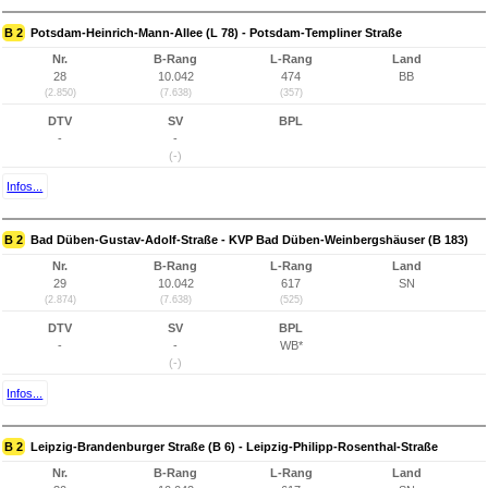
B 2
Potsdam-Heinrich-Mann-Allee (L 78) - Potsdam-Templiner Straße
Nr.
B-Rang
L-Rang
Land
28
10.042
474
BB
(2.850)
(7.638)
(357)
DTV
SV
BPL
-
-
(-)
Infos...
B 2
Bad Düben-Gustav-Adolf-Straße - KVP Bad Düben-Weinbergshäuser (B 183)
Nr.
B-Rang
L-Rang
Land
29
10.042
617
SN
(2.874)
(7.638)
(525)
DTV
SV
BPL
-
-
WB*
(-)
Infos...
B 2
Leipzig-Brandenburger Straße (B 6) - Leipzig-Philipp-Rosenthal-Straße
Nr.
B-Rang
L-Rang
Land