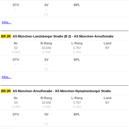
DTV
SV
BPL
-
-
(-)
Infos...
BR 2R
AS München-Landsberger Straße (B 2) - AS München-Arnulfstraße
Nr.
B-Rang
L-Rang
Land
52
10.042
1.757
BY
(3.065)
(7.638)
(1.344)
DTV
SV
BPL
-
-
(-)
Infos...
BR 2R
AS München-Arnulfstraße - AS München-Nymphenburger Straße
Nr.
B-Rang
L-Rang
Land
53
10.042
1.757
BY
(3.066)
(7.638)
(1.344)
DTV
SV
BPL
-
-
(-)