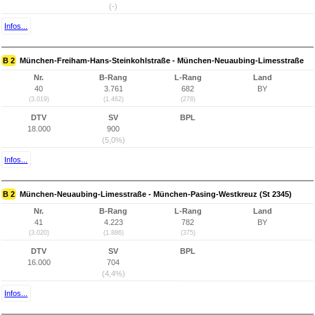
(-)
Infos...
B 2
München-Freiham-Hans-Steinkohlstraße - München-Neuaubing-Limesstraße
Nr.
B-Rang
L-Rang
Land
40
3.761
682
BY
(3.019)
(1.462)
(278)
DTV
SV
BPL
18.000
900
(5,0%)
Infos...
B 2
München-Neuaubing-Limesstraße - München-Pasing-Westkreuz (St 2345)
Nr.
B-Rang
L-Rang
Land
41
4.223
782
BY
(3.020)
(1.886)
(375)
DTV
SV
BPL
16.000
704
(4,4%)
Infos...