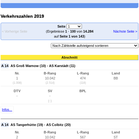
Verkehrszahlen 2019
Seite
< Vorherige Seite
(Ergebnisse
1
-
100
von
14.284
Nächste Seite >
auf
Seite 1 von 143
)
Abschnitt
A 14
AS Groß Warnow (10) - AS Karstädt (11)
Nr.
B-Rang
L-Rang
Land
1
10.042
474
BB
(1.008)
(2.514)
(118)
DTV
SV
BPL
-
-
(-)
Infos...
A 14
AS Tangerhütte (19) - AS Colbitz (20)
Nr.
B-Rang
L-Rang
Land
2
10.042
567
ST