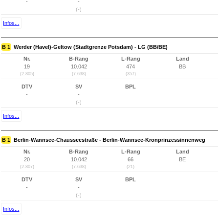
-
-
(-)
Infos...
B 1
Werder (Havel)-Geltow (Stadtgrenze Potsdam) - LG (BB/BE)
Nr.
B-Rang
L-Rang
Land
19
10.042
474
BB
(2.805)
(7.638)
(357)
DTV
SV
BPL
-
-
(-)
Infos...
B 1
Berlin-Wannsee-Chausseestraße - Berlin-Wannsee-Kronprinzessinnenweg
Nr.
B-Rang
L-Rang
Land
20
10.042
66
BE
(2.807)
(7.638)
(21)
DTV
SV
BPL
-
-
(-)
Infos...