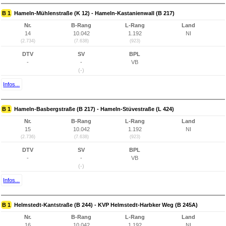
B 1
Hameln-Mühlenstraße (K 12) - Hameln-Kastanienwall (B 217)
Nr.
B-Rang
L-Rang
Land
14
10.042
1.192
NI
(2.734)
(7.638)
(923)
DTV
SV
BPL
-
-
VB
(-)
Infos...
B 1
Hameln-Basbergstraße (B 217) - Hameln-Stüvestraße (L 424)
Nr.
B-Rang
L-Rang
Land
15
10.042
1.192
NI
(2.736)
(7.638)
(923)
DTV
SV
BPL
-
-
VB
(-)
Infos...
B 1
Helmstedt-Kantstraße (B 244) - KVP Helmstedt-Harbker Weg (B 245A)
Nr.
B-Rang
L-Rang
Land
16
10.042
1.192
NI