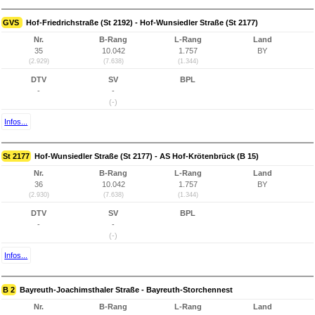
GVS
Hof-Friedrichstraße (St 2192) - Hof-Wunsiedler Straße (St 2177)
Nr.
B-Rang
L-Rang
Land
35
10.042
1.757
BY
(2.929)
(7.638)
(1.344)
DTV
SV
BPL
-
-
(-)
Infos...
St 2177
Hof-Wunsiedler Straße (St 2177) - AS Hof-Krötenbrück (B 15)
Nr.
B-Rang
L-Rang
Land
36
10.042
1.757
BY
(2.930)
(7.638)
(1.344)
DTV
SV
BPL
-
-
(-)
Infos...
B 2
Bayreuth-Joachimsthaler Straße - Bayreuth-Storchennest
Nr.
B-Rang
L-Rang
Land