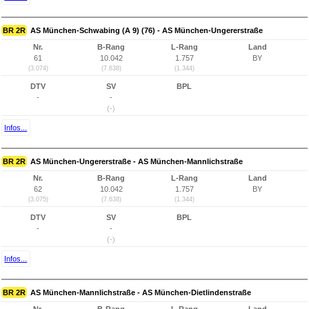
BR 2R
AS München-Schwabing (A 9) (76) - AS München-Ungererstraße
Nr.
B-Rang
L-Rang
Land
61
10.042
1.757
BY
(3.074)
(7.638)
(1.344)
DTV
SV
BPL
-
-
(-)
Infos...
BR 2R
AS München-Ungererstraße - AS München-Mannlichstraße
Nr.
B-Rang
L-Rang
Land
62
10.042
1.757
BY
(3.075)
(7.638)
(1.344)
DTV
SV
BPL
-
-
(-)
Infos...
BR 2R
AS München-Mannlichstraße - AS München-Dietlindenstraße