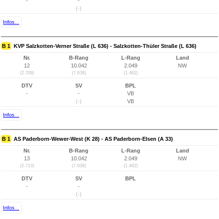
-
-
(-)
Infos...
B 1
KVP Salzkotten-Verner Straße (L 636) - Salzkotten-Thüler Straße (L 636)
Nr.
B-Rang
L-Rang
Land
12
10.042
2.049
NW
(2.709)
(7.638)
(1.462)
DTV
SV
BPL
-
-
VB
(-)
VB
Infos...
B 1
AS Paderborn-Wewer-West (K 28) - AS Paderborn-Elsen (A 33)
Nr.
B-Rang
L-Rang
Land
13
10.042
2.049
NW
(2.713)
(7.638)
(1.462)
DTV
SV
BPL
-
-
(-)
Infos...