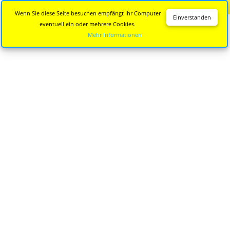
Diese Seite wird nicht mehr aktualisiert.
Zur neuen Seite
Wenn Sie diese Seite besuchen empfängt Ihr Computer
Einverstanden
eventuell ein oder mehrere Cookies.
Mehr Informationen