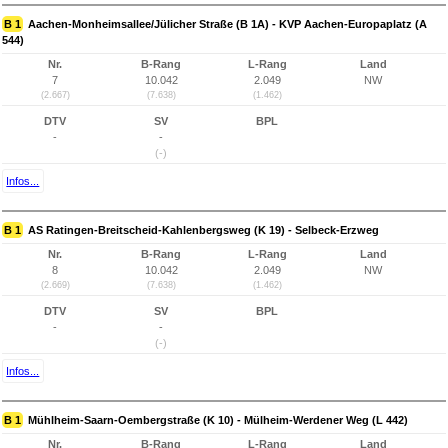
B 1
Aachen-Monheimsallee/Jülicher Straße (B 1A) - KVP Aachen-Europaplatz (A
544)
Nr.
B-Rang
L-Rang
Land
7
10.042
2.049
NW
(2.667)
(7.638)
(1.462)
DTV
SV
BPL
-
-
(-)
Infos...
B 1
AS Ratingen-Breitscheid-Kahlenbergsweg (K 19) - Selbeck-Erzweg
Nr.
B-Rang
L-Rang
Land
8
10.042
2.049
NW
(2.669)
(7.638)
(1.462)
DTV
SV
BPL
-
-
(-)
Infos...
B 1
Mühlheim-Saarn-Oembergstraße (K 10) - Mülheim-Werdener Weg (L 442)
Nr.
B-Rang
L-Rang
Land