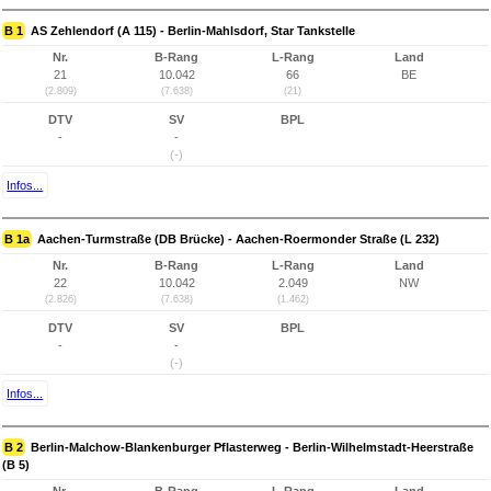
B 1
AS Zehlendorf (A 115) - Berlin-Mahlsdorf, Star Tankstelle
Nr.
B-Rang
L-Rang
Land
21
10.042
66
BE
(2.809)
(7.638)
(21)
DTV
SV
BPL
-
-
(-)
Infos...
B 1a
Aachen-Turmstraße (DB Brücke) - Aachen-Roermonder Straße (L 232)
Nr.
B-Rang
L-Rang
Land
22
10.042
2.049
NW
(2.826)
(7.638)
(1.462)
DTV
SV
BPL
-
-
(-)
Infos...
B 2
Berlin-Malchow-Blankenburger Pflasterweg - Berlin-Wilhelmstadt-Heerstraße
(B 5)