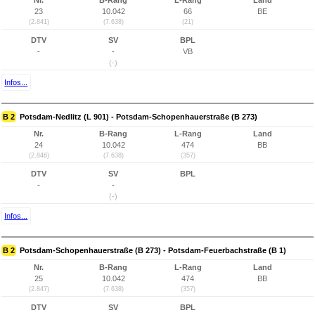
Nr.
B-Rang
L-Rang
Land
23
10.042
66
BE
(2.841)
(7.638)
(21)
DTV
SV
BPL
-
-
VB
(-)
Infos...
B 2
Potsdam-Nedlitz (L 901) - Potsdam-Schopenhauerstraße (B 273)
Nr.
B-Rang
L-Rang
Land
24
10.042
474
BB
(2.846)
(7.638)
(357)
DTV
SV
BPL
-
-
(-)
Infos...
B 2
Potsdam-Schopenhauerstraße (B 273) - Potsdam-Feuerbachstraße (B 1)
Nr.
B-Rang
L-Rang
Land
25
10.042
474
BB
(2.847)
(7.638)
(357)
DTV
SV
BPL