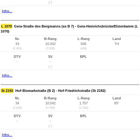
(-)
Infos...
L 1070
Gera-Straße des Bergmanns (ex B 7) - Gera-Heinrichsbrücke/Elsterdamm (L
1070)
Nr.
B-Rang
L-Rang
Land
33
10.042
506
TH
(2.904)
(7.638)
(436)
DTV
SV
BPL
-
-
(-)
Infos...
St 2192
Hof-Bismarkstraße (B 2) - Hof-Friedrichstraße (St 2192)
Nr.
B-Rang
L-Rang
Land
34
10.042
1.757
BY
(2.928)
(7.638)
(1.344)
DTV
SV
BPL
-
-
(-)
Infos...