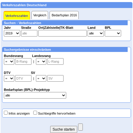
Verkehrszahlen Deutschland
Vergleich
Bedarfsplan 2016
Verkehrszahlen
Suchen - Verkehszahlen
Jahr
Straße
Ort|Zählstelle|TK-Blatt
Land
BPL
Suchergebnisse einschränken
Bundesrang Landesrang
|
DTV SV
|
Bedarfsplan (BPL)-Projekttyp
Infos anzeigen
Suchbegriffe hervorheben