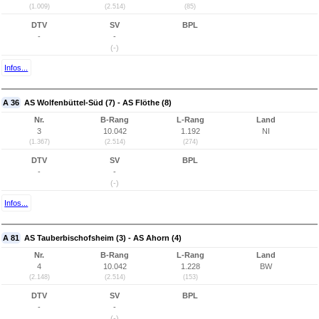
(1.009)
(2.514)
(85)
DTV
SV
BPL
-
-
(-)
Infos...
A 36
AS Wolfenbüttel-Süd (7) - AS Flöthe (8)
Nr.
B-Rang
L-Rang
Land
3
10.042
1.192
NI
(1.367)
(2.514)
(274)
DTV
SV
BPL
-
-
(-)
Infos...
A 81
AS Tauberbischofsheim (3) - AS Ahorn (4)
Nr.
B-Rang
L-Rang
Land
4
10.042
1.228
BW
(2.148)
(2.514)
(153)
DTV
SV
BPL
-
-
(-)