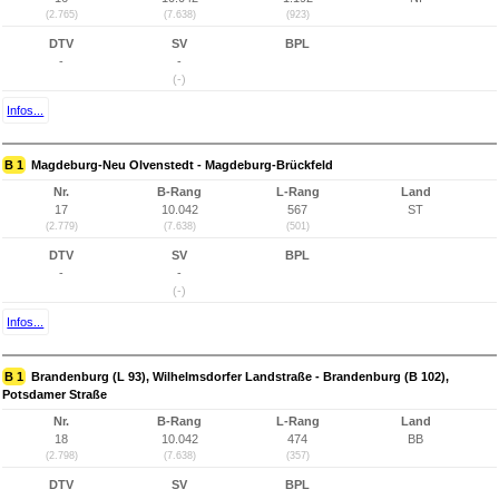
(2.765)
(7.638)
(923)
DTV
SV
BPL
-
-
(-)
Infos...
B 1
Magdeburg-Neu Olvenstedt - Magdeburg-Brückfeld
Nr.
B-Rang
L-Rang
Land
17
10.042
567
ST
(2.779)
(7.638)
(501)
DTV
SV
BPL
-
-
(-)
Infos...
B 1
Brandenburg (L 93), Wilhelmsdorfer Landstraße - Brandenburg (B 102),
Potsdamer Straße
Nr.
B-Rang
L-Rang
Land
18
10.042
474
BB
(2.798)
(7.638)
(357)
DTV
SV
BPL