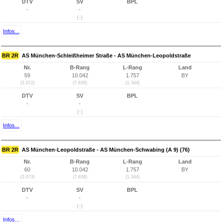
DTV
SV
BPL
-
-
(-)
Infos...
BR 2R
AS München-Schleißheimer Straße - AS München-Leopoldstraße
Nr.
B-Rang
L-Rang
Land
59
10.042
1.757
BY
(3.072)
(7.638)
(1.344)
DTV
SV
BPL
-
-
(-)
Infos...
BR 2R
AS München-Leopoldstraße - AS München-Schwabing (A 9) (76)
Nr.
B-Rang
L-Rang
Land
60
10.042
1.757
BY
(3.073)
(7.638)
(1.344)
DTV
SV
BPL
-
-
(-)
Infos...