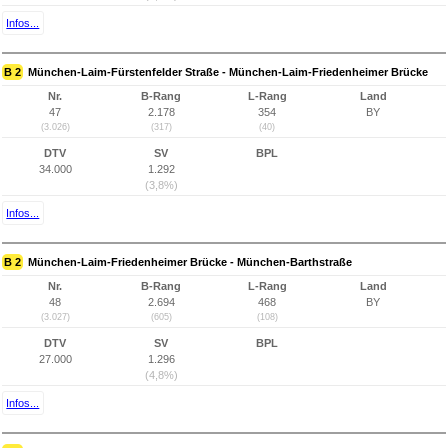
Infos...
B 2
München-Laim-Fürstenfelder Straße - München-Laim-Friedenheimer Brücke
Nr.
B-Rang
L-Rang
Land
47
2.178
354
BY
(3.026)
(317)
(40)
DTV
SV
BPL
34.000
1.292
(3,8%)
Infos...
B 2
München-Laim-Friedenheimer Brücke - München-Barthstraße
Nr.
B-Rang
L-Rang
Land
48
2.694
468
BY
(3.027)
(605)
(108)
DTV
SV
BPL
27.000
1.296
(4,8%)
Infos...