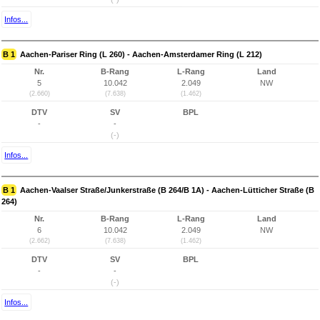
Infos...
B 1
Aachen-Pariser Ring (L 260) - Aachen-Amsterdamer Ring (L 212)
Nr.
B-Rang
L-Rang
Land
5
10.042
2.049
NW
(2.660)
(7.638)
(1.462)
DTV
SV
BPL
-
-
(-)
Infos...
B 1
Aachen-Vaalser Straße/Junkerstraße (B 264/B 1A) - Aachen-Lütticher Straße (B
264)
Nr.
B-Rang
L-Rang
Land
6
10.042
2.049
NW
(2.662)
(7.638)
(1.462)
DTV
SV
BPL
-
-
(-)
Infos...