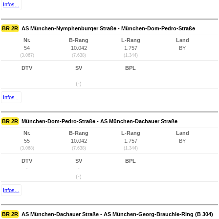
Infos...
BR 2R
AS München-Nymphenburger Straße - München-Dom-Pedro-Straße
Nr.
B-Rang
L-Rang
Land
54
10.042
1.757
BY
(3.067)
(7.638)
(1.344)
DTV
SV
BPL
-
-
(-)
Infos...
BR 2R
München-Dom-Pedro-Straße - AS München-Dachauer Straße
Nr.
B-Rang
L-Rang
Land
55
10.042
1.757
BY
(3.068)
(7.638)
(1.344)
DTV
SV
BPL
-
-
(-)
Infos...
BR 2R
AS München-Dachauer Straße - AS München-Georg-Brauchle-Ring (B 304)