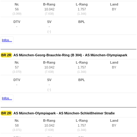
Nr.
B-Rang
L-Rang
Land
56
10.042
1.757
BY
(3.069)
(7.638)
(1.344)
DTV
SV
BPL
-
-
(-)
Infos...
BR 2R
AS München-Georg-Brauchle-Ring (B 304) - AS München-Olympiapark
Nr.
B-Rang
L-Rang
Land
57
10.042
1.757
BY
(3.070)
(7.638)
(1.344)
DTV
SV
BPL
-
-
(-)
Infos...
BR 2R
AS München-Olympiapark - AS München-Schleißheimer Straße
Nr.
B-Rang
L-Rang
Land
58
10.042
1.757
BY
(3.071)
(7.638)
(1.344)