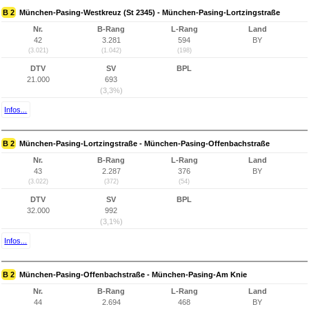
B 2
München-Pasing-Westkreuz (St 2345) - München-Pasing-Lortzingstraße
Nr.
B-Rang
L-Rang
Land
42
3.281
594
BY
(3.021)
(1.042)
(198)
DTV
SV
BPL
21.000
693
(3,3%)
Infos...
B 2
München-Pasing-Lortzingstraße - München-Pasing-Offenbachstraße
Nr.
B-Rang
L-Rang
Land
43
2.287
376
BY
(3.022)
(372)
(54)
DTV
SV
BPL
32.000
992
(3,1%)
Infos...
B 2
München-Pasing-Offenbachstraße - München-Pasing-Am Knie
Nr.
B-Rang
L-Rang
Land
44
2.694
468
BY