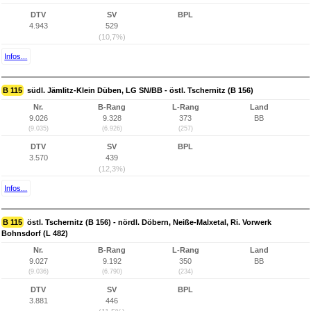
DTV
SV
BPL
4.943
529
(10,7%)
Infos...
B 115
südl. Jämlitz-Klein Düben, LG SN/BB - östl. Tschernitz (B 156)
Nr.
B-Rang
L-Rang
Land
9.026
9.328
373
BB
(9.035)
(6.926)
(257)
DTV
SV
BPL
3.570
439
(12,3%)
Infos...
B 115
östl. Tschernitz (B 156) - nördl. Döbern, Neiße-Malxetal, Ri. Vorwerk
Bohnsdorf (L 482)
Nr.
B-Rang
L-Rang
Land
9.027
9.192
350
BB
(9.036)
(6.790)
(234)
DTV
SV
BPL
3.881
446