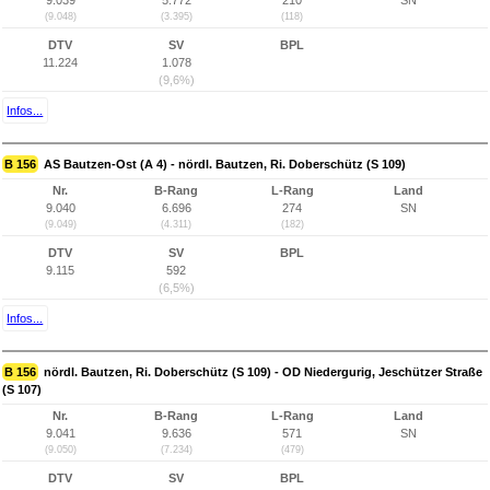
9.039
5.772
210
SN
(9.048)
(3.395)
(118)
DTV
SV
BPL
11.224
1.078
(9,6%)
Infos...
B 156
AS Bautzen-Ost (A 4) - nördl. Bautzen, Ri. Doberschütz (S 109)
Nr.
B-Rang
L-Rang
Land
9.040
6.696
274
SN
(9.049)
(4.311)
(182)
DTV
SV
BPL
9.115
592
(6,5%)
Infos...
B 156
nördl. Bautzen, Ri. Doberschütz (S 109) - OD Niedergurig, Jeschützer Straße
(S 107)
Nr.
B-Rang
L-Rang
Land
9.041
9.636
571
SN
(9.050)
(7.234)
(479)
DTV
SV
BPL