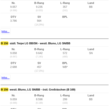
Nr.
B-Rang
L-Rang
Land
9.057
9.235
357
BB
(9.066)
(6.833)
(241)
DTV
SV
BPL
3.786
564
(14,9%)
Infos...
B 156
südl. Terpe LG BB/SN - westl. Bluno, LG SN/BB
Nr.
B-Rang
L-Rang
Land
9.058
9.642
572
SN
(9.067)
(7.240)
(480)
DTV
SV
BPL
2.688
457
WB*
(17,0%)
Infos...
B 156
westl. Bluno, LG SN/BB - östl. Großräschen (B 169)
Nr.
B-Rang
L-Rang
Land
9.059
8.598
299
BB
(9.068)
(6.198)
(183)