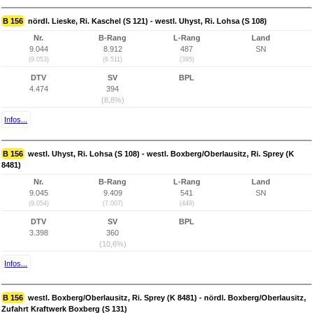
B 156
nördl. Lieske, Ri. Kaschel (S 121) - westl. Uhyst, Ri. Lohsa (S 108)
Nr.
B-Rang
L-Rang
Land
9.044
8.912
487
SN
(9.053)
(6.511)
(395)
DTV
SV
BPL
4.474
394
(8,8%)
Infos...
B 156
westl. Uhyst, Ri. Lohsa (S 108) - westl. Boxberg/Oberlausitz, Ri. Sprey (K
8481)
Nr.
B-Rang
L-Rang
Land
9.045
9.409
541
SN
(9.054)
(7.007)
(449)
DTV
SV
BPL
3.398
360
(10,6%)
Infos...
B 156
westl. Boxberg/Oberlausitz, Ri. Sprey (K 8481) - nördl. Boxberg/Oberlausitz,
Zufahrt Kraftwerk Boxberg (S 131)