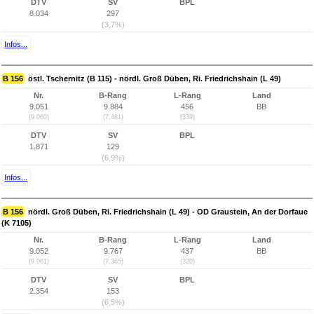
DTV
SV
BPL
8.034
297
(3,7%)
Infos...
B 156
östl. Tschernitz (B 115) - nördl. Groß Düben, Ri. Friedrichshain (L 49)
Nr.
B-Rang
L-Rang
Land
9.051
9.884
456
BB
(9.060)
(7.481)
(339)
DTV
SV
BPL
1.871
129
(6,9%)
Infos...
B 156
nördl. Groß Düben, Ri. Friedrichshain (L 49) - OD Graustein, An der Dorfaue
(K 7105)
Nr.
B-Rang
L-Rang
Land
9.052
9.767
437
BB
(9.061)
(7.365)
(320)
DTV
SV
BPL
2.354
153
(6,5%)