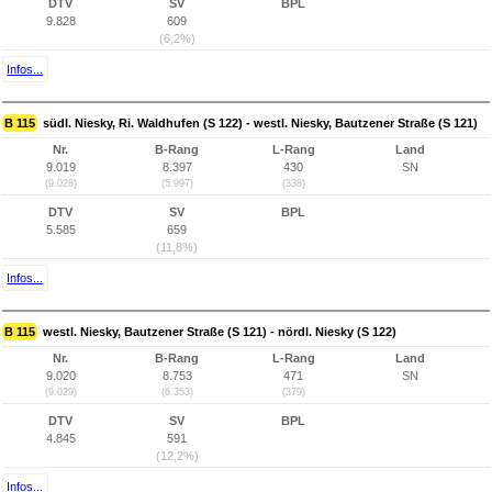
DTV
SV
BPL
9.828
609
(6,2%)
Infos...
B 115
südl. Niesky, Ri. Waldhufen (S 122) - westl. Niesky, Bautzener Straße (S 121)
Nr.
B-Rang
L-Rang
Land
9.019
8.397
430
SN
(9.028)
(5.997)
(338)
DTV
SV
BPL
5.585
659
(11,8%)
Infos...
B 115
westl. Niesky, Bautzener Straße (S 121) - nördl. Niesky (S 122)
Nr.
B-Rang
L-Rang
Land
9.020
8.753
471
SN
(9.029)
(6.353)
(379)
DTV
SV
BPL
4.845
591
(12,2%)
Infos...