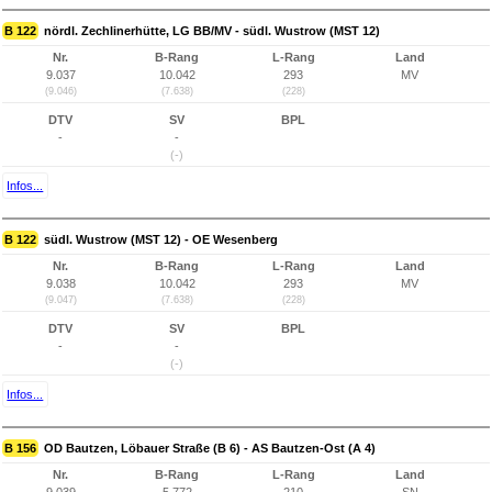
B 122
nördl. Zechlinerhütte, LG BB/MV - südl. Wustrow (MST 12)
Nr.
B-Rang
L-Rang
Land
9.037
10.042
293
MV
(9.046)
(7.638)
(228)
DTV
SV
BPL
-
-
(-)
Infos...
B 122
südl. Wustrow (MST 12) - OE Wesenberg
Nr.
B-Rang
L-Rang
Land
9.038
10.042
293
MV
(9.047)
(7.638)
(228)
DTV
SV
BPL
-
-
(-)
Infos...
B 156
OD Bautzen, Löbauer Straße (B 6) - AS Bautzen-Ost (A 4)
Nr.
B-Rang
L-Rang
Land