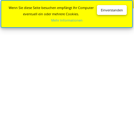
Diese Seite wird nicht mehr aktualisiert.
Zur neuen Seite
Wenn Sie diese Seite besuchen empfängt Ihr Computer
Einverstanden
eventuell ein oder mehrere Cookies.
Mehr Informationen