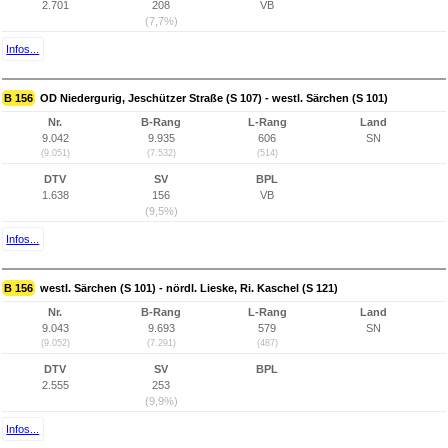
2.701
208
VB
(7,7%)
Infos...
B 156
OD Niedergurig, Jeschützer Straße (S 107) - westl. Särchen (S 101)
Nr.
B-Rang
L-Rang
Land
9.042
9.935
606
SN
(9.051)
(7.532)
(514)
DTV
SV
BPL
1.638
156
VB
(9,5%)
Infos...
B 156
westl. Särchen (S 101) - nördl. Lieske, Ri. Kaschel (S 121)
Nr.
B-Rang
L-Rang
Land
9.043
9.693
579
SN
(9.052)
(7.291)
(487)
DTV
SV
BPL
2.555
253
(9,9%)
Infos...