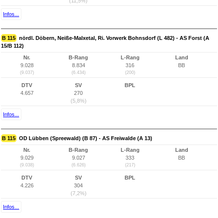
(11,5%)
Infos...
B 115
nördl. Döbern, Neiße-Malxetal, Ri. Vorwerk Bohnsdorf (L 482) - AS Forst (A
15/B 112)
Nr.
B-Rang
L-Rang
Land
9.028
8.834
316
BB
(9.037)
(6.434)
(200)
DTV
SV
BPL
4.657
270
(5,8%)
Infos...
B 115
OD Lübben (Spreewald) (B 87) - AS Freiwalde (A 13)
Nr.
B-Rang
L-Rang
Land
9.029
9.027
333
BB
(9.038)
(6.626)
(217)
DTV
SV
BPL
4.226
304
(7,2%)
Infos...