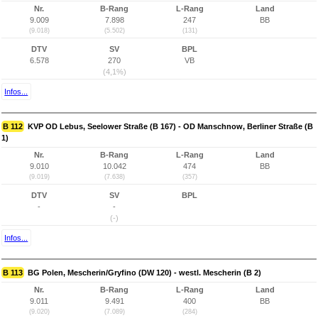
Nr.
B-Rang
L-Rang
Land
9.009
7.898
247
BB
(9.018)
(5.502)
(131)
DTV
SV
BPL
6.578
270
VB
(4,1%)
Infos...
B 112
KVP OD Lebus, Seelower Straße (B 167) - OD Manschnow, Berliner Straße (B
1)
Nr.
B-Rang
L-Rang
Land
9.010
10.042
474
BB
(9.019)
(7.638)
(357)
DTV
SV
BPL
-
-
(-)
Infos...
B 113
BG Polen, Mescherin/Gryfino (DW 120) - westl. Mescherin (B 2)
Nr.
B-Rang
L-Rang
Land
9.011
9.491
400
BB
(9.020)
(7.089)
(284)