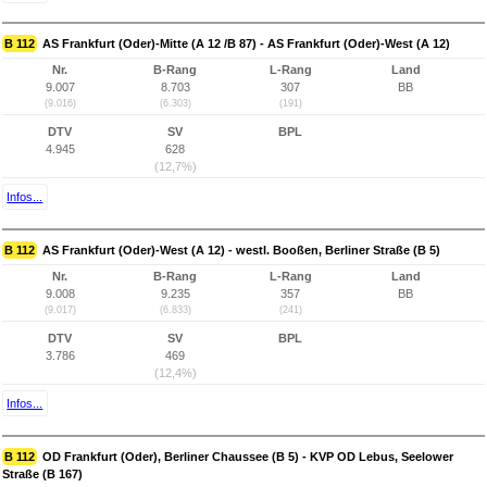
B 112
AS Frankfurt (Oder)-Mitte (A 12 /B 87) - AS Frankfurt (Oder)-West (A 12)
Nr.
B-Rang
L-Rang
Land
9.007
8.703
307
BB
(9.016)
(6.303)
(191)
DTV
SV
BPL
4.945
628
(12,7%)
Infos...
B 112
AS Frankfurt (Oder)-West (A 12) - westl. Booßen, Berliner Straße (B 5)
Nr.
B-Rang
L-Rang
Land
9.008
9.235
357
BB
(9.017)
(6.833)
(241)
DTV
SV
BPL
3.786
469
(12,4%)
Infos...
B 112
OD Frankfurt (Oder), Berliner Chaussee (B 5) - KVP OD Lebus, Seelower
Straße (B 167)