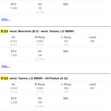
DTV
SV
BPL
3.190
38
(1,2%)
Infos...
B 113
westl. Mescherin (B 2) - westl. Tantow, LG BB/MV
Nr.
B-Rang
L-Rang
Land
9.012
9.982
467
BB
(9.021)
(7.578)
(350)
DTV
SV
BPL
1.341
149
(11,1%)
Infos...
B 113
westl. Tantow, LG BB/MV - AS Penkun (A 11)
Nr.
B-Rang
L-Rang
Land
9.013
9.983
288
MV
(9.022)
(7.579)
(223)
DTV
SV
BPL
1.329
206
(15,5%)