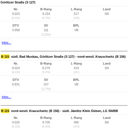
Görlitzer Straße (S 127)
Nr.
B-Rang
L-Rang
Land
9.023
9.154
517
SN
(9.032)
(6.752)
(425)
DTV
SV
BPL
3.958
111
VB
(2,8%)
Infos...
B 115
südl. Bad Muskau, Görlitzer Straße (S 127) - nord-westl. Krauschwitz (B 156)
Nr.
B-Rang
L-Rang
Land
9.024
8.279
419
SN
(9.033)
(5.879)
(327)
DTV
SV
BPL
5.831
157
VB
(2,7%)
Infos...
B 115
nord-westl. Krauschwitz (B 156) - südl. Jämlitz-Klein Düben, LG SN/BB
Nr.
B-Rang
L-Rang
Land
9.025
8.705
465
SN
(9.034)
(6.305)
(373)