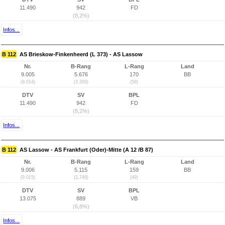
11.490
942
FD
(8,2%)
Infos...
B 112
AS Brieskow-Finkenheerd (L 373) - AS Lassow
Nr.
B-Rang
L-Rang
Land
9.005
5.676
170
BB
(9.014)
(3.300)
(59)
DTV
SV
BPL
11.490
942
FD
(8,2%)
Infos...
B 112
AS Lassow - AS Frankfurt (Oder)-Mitte (A 12 /B 87)
Nr.
B-Rang
L-Rang
Land
9.006
5.115
159
BB
(9.015)
(2.749)
(49)
DTV
SV
BPL
13.075
889
VB
(6,8%)
Infos...