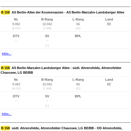
B 158
AS Berlin-Allee der Kosmonauten - AS Berlin-Marzahn-Landsberger Allee
Nr.
B-Rang
L-Rang
Land
9.062
10.042
66
BE
(9.071)
(7.638)
(21)
DTV
SV
BPL
-
-
(-)
Infos...
B 158
AS Berlin-Marzahn-Landsberger Allee - südl. Ahrensfelde, Ahrensfelder
Chaussee, LG BE/BB
Nr.
B-Rang
L-Rang
Land
9.063
10.042
66
BE
(9.072)
(7.638)
(21)
DTV
SV
BPL
-
-
(-)
Infos...
B 158
südl. Ahrensfelde, Ahrensfelder Chaussee, LG BE/BB - OD Ahrensfelde,