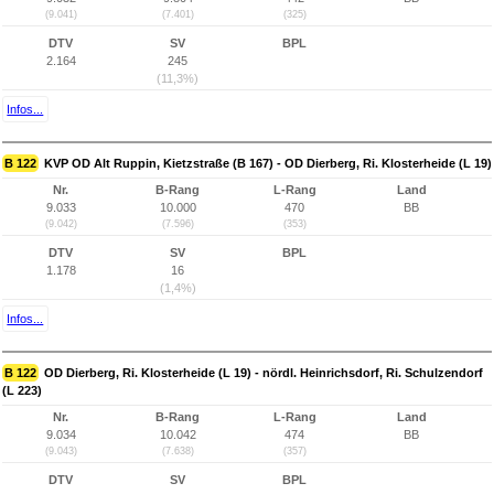
(9.041)
(7.401)
(325)
DTV
SV
BPL
2.164
245
(11,3%)
Infos...
B 122
KVP OD Alt Ruppin, Kietzstraße (B 167) - OD Dierberg, Ri. Klosterheide (L 19)
Nr.
B-Rang
L-Rang
Land
9.033
10.000
470
BB
(9.042)
(7.596)
(353)
DTV
SV
BPL
1.178
16
(1,4%)
Infos...
B 122
OD Dierberg, Ri. Klosterheide (L 19) - nördl. Heinrichsdorf, Ri. Schulzendorf
(L 223)
Nr.
B-Rang
L-Rang
Land
9.034
10.042
474
BB
(9.043)
(7.638)
(357)
DTV
SV
BPL