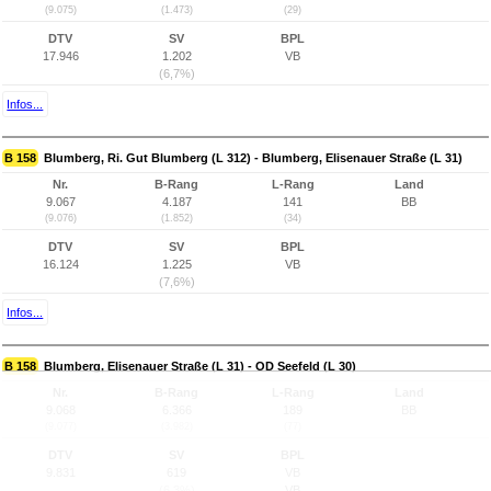
(9.075)
(1.473)
(29)
DTV
SV
BPL
17.946
1.202
VB
(6,7%)
Infos...
B 158
Blumberg, Ri. Gut Blumberg (L 312) - Blumberg, Elisenauer Straße (L 31)
Nr.
B-Rang
L-Rang
Land
9.067
4.187
141
BB
(9.076)
(1.852)
(34)
DTV
SV
BPL
16.124
1.225
VB
(7,6%)
Infos...
B 158
Blumberg, Elisenauer Straße (L 31) - OD Seefeld (L 30)
Nr.
B-Rang
L-Rang
Land
9.068
6.366
189
BB
(9.077)
(3.982)
(77)
DTV
SV
BPL
9.831
619
VB
(6,3%)
VB