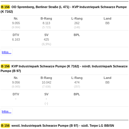
B 156
OD Spremberg, Berliner Straße (L 471) - KVP Industriepark Schwarze Pumpe
(K 7162)
Nr.
B-Rang
L-Rang
Land
9.055
8.113
262
BB
(9.064)
(5.715)
(146)
DTV
SV
BPL
6.163
425
(6,9%)
Infos...
B 156
KVP Industriepark Schwarze Pumpe (K 7162) - nördl. Industriepark Schwarze
Pumpe (B 97)
Nr.
B-Rang
L-Rang
Land
9.056
10.042
474
BB
(9.065)
(7.638)
(357)
DTV
SV
BPL
-
-
(-)
Infos...
B 156
westl. Industriepark Schwarze Pumpe (B 97) - südl. Terpe LG BB/SN