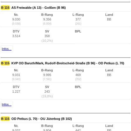
B 115
AS Freiwalde (A 13) - Golßen (B 96)
Nr.
B-Rang
L-Rang
Land
9.030
9.356
377
BB
(9.039)
(6.954)
(261)
DTV
SV
BPL
3.514
358
(10,2%)
Infos...
B 115
KVP OD Baruth/Mark, Rudolf-Breitscheid-Straße (B 96) - OD Petkus (L 70)
Nr.
B-Rang
L-Rang
Land
9.031
9.995
469
BB
(9.040)
(7.591)
(352)
DTV
SV
BPL
1.227
243
(19,8%)
Infos...
B 115
OD Petkus (L 70) - OU Jüterbog (B 102)
Nr.
B-Rang
L-Rang
Land
9.032
9.804
442
BB