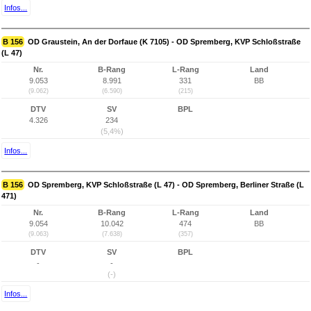
Infos...
B 156
OD Graustein, An der Dorfaue (K 7105) - OD Spremberg, KVP Schloßstraße
(L 47)
Nr.
B-Rang
L-Rang
Land
9.053
8.991
331
BB
(9.062)
(6.590)
(215)
DTV
SV
BPL
4.326
234
(5,4%)
Infos...
B 156
OD Spremberg, KVP Schloßstraße (L 47) - OD Spremberg, Berliner Straße (L
471)
Nr.
B-Rang
L-Rang
Land
9.054
10.042
474
BB
(9.063)
(7.638)
(357)
DTV
SV
BPL
-
-
(-)
Infos...