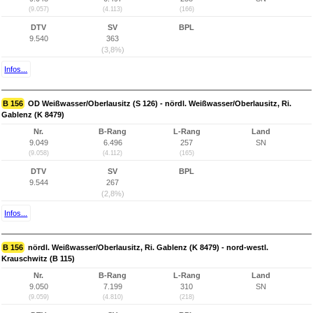
(9.057)
(4.113)
(166)
DTV
SV
BPL
9.540
363
(3,8%)
Infos...
B 156
OD Weißwasser/Oberlausitz (S 126) - nördl. Weißwasser/Oberlausitz, Ri.
Gablenz (K 8479)
Nr.
B-Rang
L-Rang
Land
9.049
6.496
257
SN
(9.058)
(4.112)
(165)
DTV
SV
BPL
9.544
267
(2,8%)
Infos...
B 156
nördl. Weißwasser/Oberlausitz, Ri. Gablenz (K 8479) - nord-westl.
Krauschwitz (B 115)
Nr.
B-Rang
L-Rang
Land
9.050
7.199
310
SN
(9.059)
(4.810)
(218)