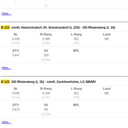
-
-
(-)
Infos...
B 122
nördl. Heinrichsdorf, Ri. Schulzendorf (L 223) - OD Rheinsberg (L 15)
Nr.
B-Rang
L-Rang
Land
9.035
9.388
381
BB
(9.044)
(6.986)
(265)
DTV
SV
BPL
3.447
159
(4,6%)
Infos...
B 122
OD Rheinsberg (L 15) - nördl. Zechlinerhütte, LG BB/MV
Nr.
B-Rang
L-Rang
Land
9.036
9.199
351
BB
(9.045)
(6.797)
(235)
DTV
SV
BPL
3.872
58
(1,5%)
Infos...