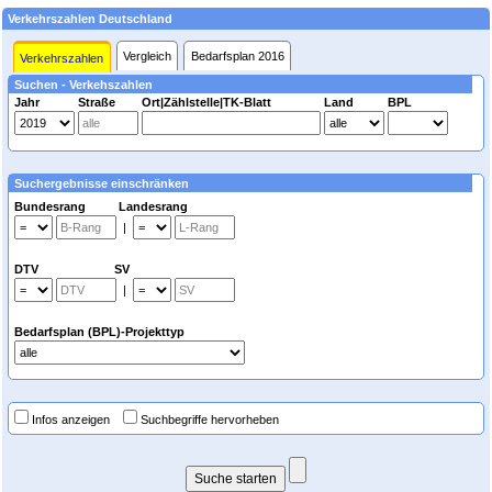
Verkehrszahlen Deutschland
Vergleich
Bedarfsplan 2016
Verkehrszahlen
Suchen - Verkehszahlen
Jahr
Straße
Ort|Zählstelle|TK-Blatt
Land
BPL
Suchergebnisse einschränken
Bundesrang Landesrang
|
DTV SV
|
Bedarfsplan (BPL)-Projekttyp
Infos anzeigen
Suchbegriffe hervorheben