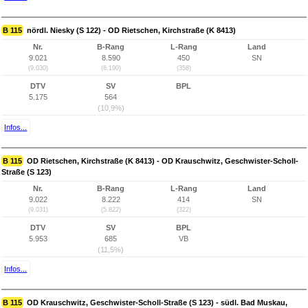
B 115
nördl. Niesky (S 122) - OD Rietschen, Kirchstraße (K 8413)
Nr.
B-Rang
L-Rang
Land
9.021
8.590
450
SN
(9.030)
(6.190)
(358)
DTV
SV
BPL
5.175
564
(10,9%)
Infos...
B 115
OD Rietschen, Kirchstraße (K 8413) - OD Krauschwitz, Geschwister-Scholl-
Straße (S 123)
Nr.
B-Rang
L-Rang
Land
9.022
8.222
414
SN
(9.031)
(5.822)
(322)
DTV
SV
BPL
5.953
685
VB
(11,5%)
Infos...
B 115
OD Krauschwitz, Geschwister-Scholl-Straße (S 123) - südl. Bad Muskau,