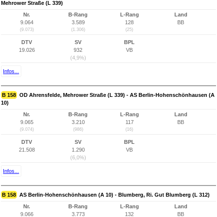
Mehrower Straße (L 339)
Nr.
B-Rang
L-Rang
Land
9.064
3.589
128
BB
(9.073)
(1.306)
(25)
DTV
SV
BPL
19.026
932
VB
(4,9%)
Infos...
B 158
OD Ahrensfelde, Mehrower Straße (L 339) - AS Berlin-Hohenschönhausen (A
10)
Nr.
B-Rang
L-Rang
Land
9.065
3.210
117
BB
(9.074)
(986)
(16)
DTV
SV
BPL
21.508
1.290
VB
(6,0%)
Infos...
B 158
AS Berlin-Hohenschönhausen (A 10) - Blumberg, Ri. Gut Blumberg (L 312)
Nr.
B-Rang
L-Rang
Land
9.066
3.773
132
BB