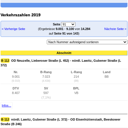
Verkehrszahlen 2019
Seite
< Vorherige Seite
(Ergebnisse
9.001
-
9.100
von
14.284
Nächste Seite >
auf
Seite 91 von 143
)
Abschnitt
B 112
OD Neuzelle, Lieberoser Straße (L 452) - nördl. Lawitz, Gubener Straße (L
372)
Nr.
B-Rang
L-Rang
Land
9.001
7.023
214
BB
(9.010)
(4.634)
(99)
DTV
SV
BPL
8.407
597
VB
(7,1%)
Infos...
B 112
nördl. Lawitz, Gubener Straße (L 372) - OD Eisenhüttenstadt, Beeskower
Straße (B 246)