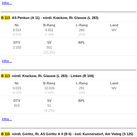
Infos...
B 113
AS Penkun (A 11) - nördl. Krackow, Ri. Glasow (L 283)
Nr.
B-Rang
L-Rang
Land
9.014
9.811
280
MV
(9.023)
(7.408)
(215)
DTV
SV
BPL
2.150
501
(23,3%)
Infos...
B 113
nördl. Krackow, Ri. Glasow (L 283) - Linken (B 104)
Nr.
B-Rang
L-Rang
Land
9.015
10.026
291
MV
(9.024)
(7.622)
(226)
DTV
SV
BPL
819
51
(6,2%)
Infos...
B 115
nördl. Görlitz, Ri. AS Görlitz A 4 (B 6) - östl. Kunnersdorf, Am Viebig (S 125)