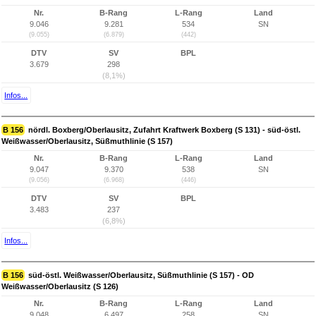
Nr.
B-Rang
L-Rang
Land
9.046
9.281
534
SN
(9.055)
(6.879)
(442)
DTV
SV
BPL
3.679
298
(8,1%)
Infos...
B 156
nördl. Boxberg/Oberlausitz, Zufahrt Kraftwerk Boxberg (S 131) - süd-östl.
Weißwasser/Oberlausitz, Süßmuthlinie (S 157)
Nr.
B-Rang
L-Rang
Land
9.047
9.370
538
SN
(9.056)
(6.968)
(446)
DTV
SV
BPL
3.483
237
(6,8%)
Infos...
B 156
süd-östl. Weißwasser/Oberlausitz, Süßmuthlinie (S 157) - OD
Weißwasser/Oberlausitz (S 126)
Nr.
B-Rang
L-Rang
Land
9.048
6.497
258
SN