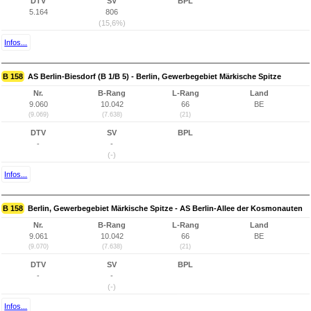
DTV
SV
BPL
5.164
806
(15,6%)
Infos...
B 158
AS Berlin-Biesdorf (B 1/B 5) - Berlin, Gewerbegebiet Märkische Spitze
Nr.
B-Rang
L-Rang
Land
9.060
10.042
66
BE
(9.069)
(7.638)
(21)
DTV
SV
BPL
-
-
(-)
Infos...
B 158
Berlin, Gewerbegebiet Märkische Spitze - AS Berlin-Allee der Kosmonauten
Nr.
B-Rang
L-Rang
Land
9.061
10.042
66
BE
(9.070)
(7.638)
(21)
DTV
SV
BPL
-
-
(-)
Infos...