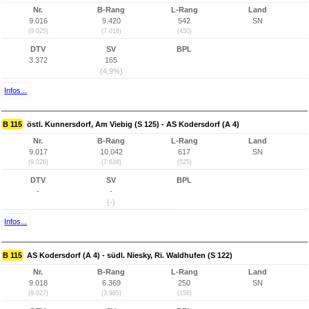
Nr.
B-Rang
L-Rang
Land
9.016
9.420
542
SN
(9.025)
(7.018)
(450)
DTV
SV
BPL
3.372
165
(4,9%)
Infos...
B 115
östl. Kunnersdorf, Am Viebig (S 125) - AS Kodersdorf (A 4)
Nr.
B-Rang
L-Rang
Land
9.017
10.042
617
SN
(9.026)
(7.638)
(525)
DTV
SV
BPL
-
-
(-)
Infos...
B 115
AS Kodersdorf (A 4) - südl. Niesky, Ri. Waldhufen (S 122)
Nr.
B-Rang
L-Rang
Land
9.018
6.369
250
SN
(9.027)
(3.985)
(158)