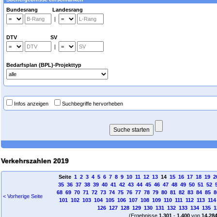
Bundesrang Landesrang
|
DTV SV
|
Bedarfsplan (BPL)-Projekttyp
Infos anzeigen
Suchbegriffe hervorheben
Verkehrszahlen 2019
Seite
1
2
3
4
5
6
7
8
9
10
11
12
13
14
15
16
17
18
19
2
35
36
37
38
39
40
41
42
43
44
45
46
47
48
49
50
51
52
68
69
70
71
72
73
74
75
76
77
78
79
80
81
82
83
84
85
8
< Vorherige Seite
101
102
103
104
105
106
107
108
109
110
111
112
113
114
126
127
128
129
130
131
132
133
134
135
1
(Ergebnisse
1.301
-
1.400
von
14.28