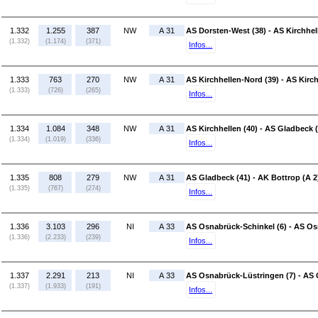
1.332
1.255
387
NW
A 31
AS Dorsten-West (38) - AS Kirchhel
(1.332)
(1.174)
(371)
Infos...
1.333
763
270
NW
A 31
AS Kirchhellen-Nord (39) - AS Kirch
(1.333)
(726)
(265)
Infos...
1.334
1.084
348
NW
A 31
AS Kirchhellen (40) - AS Gladbeck 
(1.334)
(1.019)
(336)
Infos...
1.335
808
279
NW
A 31
AS Gladbeck (41) - AK Bottrop (A 2
(1.335)
(767)
(274)
Infos...
1.336
3.103
296
NI
A 33
AS Osnabrück-Schinkel (6) - AS Os
(1.336)
(2.233)
(239)
Infos...
1.337
2.291
213
NI
A 33
AS Osnabrück-Lüstringen (7) - AS 
(1.337)
(1.933)
(191)
Infos...