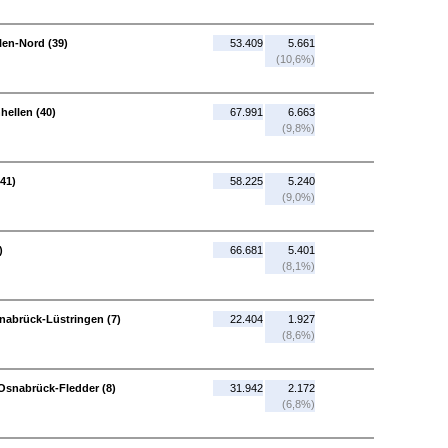
len-Nord (39)
53.409
5.661
(10,6%)
hellen (40)
67.991
6.663
(9,8%)
(41)
58.225
5.240
(9,0%)
)
66.681
5.401
(8,1%)
nabrück-Lüstringen (7)
22.404
1.927
(8,6%)
Osnabrück-Fledder (8)
31.942
2.172
(6,8%)