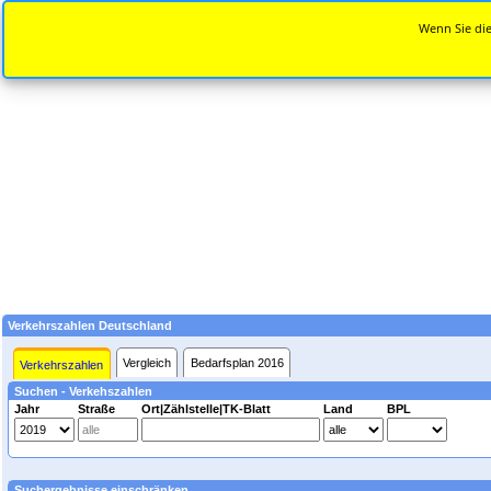
Wenn Sie die
Verkehrszahlen Deutschland
Vergleich
Bedarfsplan 2016
Verkehrszahlen
Suchen - Verkehszahlen
Jahr
Straße
Ort|Zählstelle|TK-Blatt
Land
BPL
Suchergebnisse einschränken