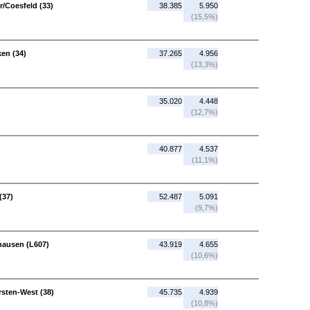
/Coesfeld (33)
38.385
5.950
(15,5%)
en (34)
37.265
4.956
(13,3%)
35.020
4.448
(12,7%)
40.877
4.537
(11,1%)
(37)
52.487
5.091
(9,7%)
hausen (L607)
43.919
4.655
(10,6%)
sten-West (38)
45.735
4.939
(10,8%)