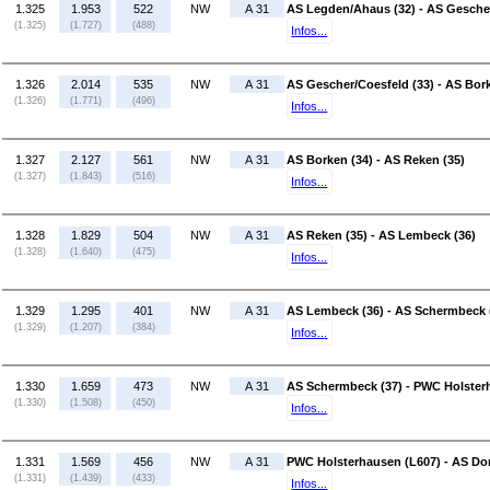
1.325
1.953
522
NW
A 31
AS Legden/Ahaus (32) - AS Gescher
(1.325)
(1.727)
(488)
Infos...
1.326
2.014
535
NW
A 31
AS Gescher/Coesfeld (33) - AS Bork
(1.326)
(1.771)
(496)
Infos...
1.327
2.127
561
NW
A 31
AS Borken (34) - AS Reken (35)
(1.327)
(1.843)
(516)
Infos...
1.328
1.829
504
NW
A 31
AS Reken (35) - AS Lembeck (36)
(1.328)
(1.640)
(475)
Infos...
1.329
1.295
401
NW
A 31
AS Lembeck (36) - AS Schermbeck 
(1.329)
(1.207)
(384)
Infos...
1.330
1.659
473
NW
A 31
AS Schermbeck (37) - PWC Holster
(1.330)
(1.508)
(450)
Infos...
1.331
1.569
456
NW
A 31
PWC Holsterhausen (L607) - AS Dor
(1.331)
(1.439)
(433)
Infos...