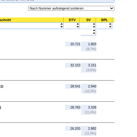
schnitt
DTV
SV
BPL
20.721
1.803
(8,7%)
32.153
3.151
(9,8%)
11)
28.541
2.940
(10,3%)
)
28.783
3.339
(11,6%)
26.203
2.882
(11,0%)