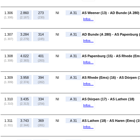
1.306
2.860
273
NI
A 31
AS Weener (13) - AD Bunde (A 280)
(1.306)
(2.167)
(230)
Infos...
1.307
3.284
314
NI
A 31
AD Bunde (A 280) - AS Papenburg 
(1.307)
(2.279)
(245)
Infos...
1.308
4.022
401
NI
A 31
AS Papenburg (15) - AS Rhede (Ems
(1.308)
(2.383)
(263)
Infos...
1.309
3.958
394
NI
A 31
AS Rhede (Ems) (16) - AS Dörpen (
(1.309)
(2.374)
(262)
Infos...
1.310
3.435
334
NI
A 31
AS Dörpen (17) - AS Lathen (18)
(1.310)
(2.313)
(254)
Infos...
1.311
3.743
369
NI
A 31
AS Lathen (18) - AS Haren (Ems) (1
(1.311)
(2.344)
(261)
Infos...