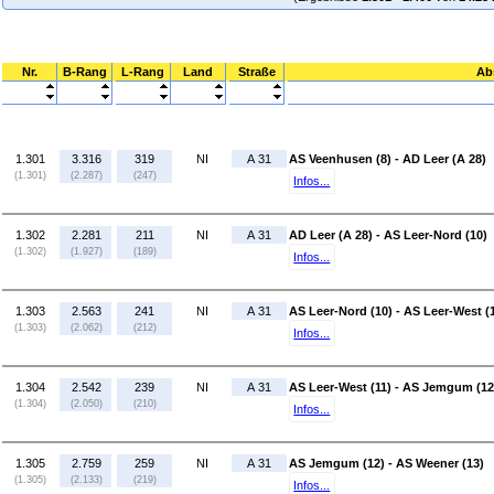
Nr.
B-Rang
L-Rang
Land
Straße
Ab
1.301
3.316
319
NI
A 31
AS Veenhusen (8) - AD Leer (A 28)
(1.301)
(2.287)
(247)
Infos...
1.302
2.281
211
NI
A 31
AD Leer (A 28) - AS Leer-Nord (10)
(1.302)
(1.927)
(189)
Infos...
1.303
2.563
241
NI
A 31
AS Leer-Nord (10) - AS Leer-West (
(1.303)
(2.062)
(212)
Infos...
1.304
2.542
239
NI
A 31
AS Leer-West (11) - AS Jemgum (12
(1.304)
(2.050)
(210)
Infos...
1.305
2.759
259
NI
A 31
AS Jemgum (12) - AS Weener (13)
(1.305)
(2.133)
(219)
Infos...