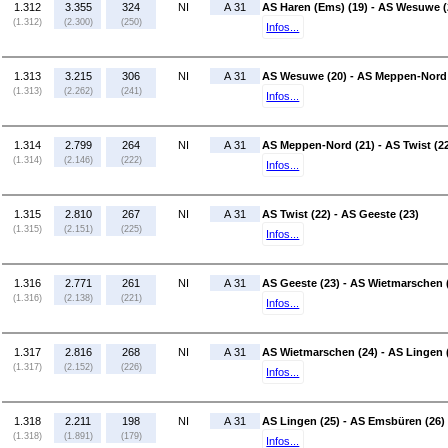
1.312
3.355
324
NI
A 31
AS Haren (Ems) (19) - AS Wesuwe (
(1.312)
(2.300)
(250)
Infos...
1.313
3.215
306
NI
A 31
AS Wesuwe (20) - AS Meppen-Nord 
(1.313)
(2.262)
(241)
Infos...
1.314
2.799
264
NI
A 31
AS Meppen-Nord (21) - AS Twist (2
(1.314)
(2.146)
(222)
Infos...
1.315
2.810
267
NI
A 31
AS Twist (22) - AS Geeste (23)
(1.315)
(2.151)
(225)
Infos...
1.316
2.771
261
NI
A 31
AS Geeste (23) - AS Wietmarschen 
(1.316)
(2.138)
(221)
Infos...
1.317
2.816
268
NI
A 31
AS Wietmarschen (24) - AS Lingen 
(1.317)
(2.152)
(226)
Infos...
1.318
2.211
198
NI
A 31
AS Lingen (25) - AS Emsbüren (26)
(1.318)
(1.891)
(179)
Infos...