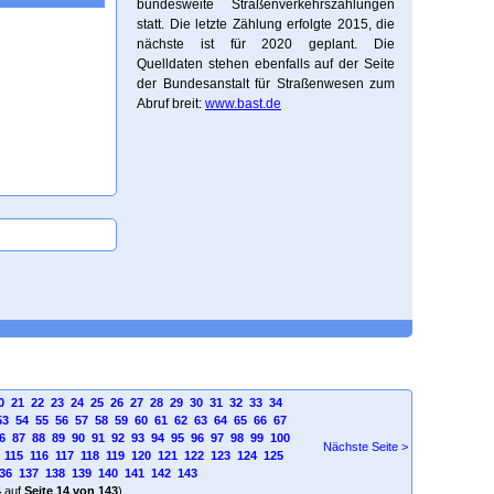
bundesweite Straßenverkehrszählungen
statt. Die letzte Zählung erfolgte 2015, die
nächste ist für 2020 geplant. Die
Quelldaten stehen ebenfalls auf der Seite
der Bundesanstalt für Straßenwesen zum
Abruf breit:
www.bast.de
0
21
22
23
24
25
26
27
28
29
30
31
32
33
34
53
54
55
56
57
58
59
60
61
62
63
64
65
66
67
6
87
88
89
90
91
92
93
94
95
96
97
98
99
100
Nächste Seite >
115
116
117
118
119
120
121
122
123
124
125
36
137
138
139
140
141
142
143
4
auf
Seite 14 von 143
)