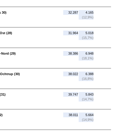
A 30)
32.287
4.165
(12,9%)
Ost (28)
31.964
5.018
(15,7%)
-Nord (29)
38.386
6.948
(18,1%)
Ochtrup (30)
38.022
6.388
(16,8%)
(31)
39.747
5.843
(14,7%)
2)
38.011
5.664
(14,9%)