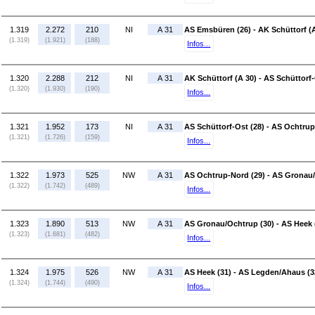
1.319
2.272
210
NI
A 31
AS Emsbüren (26) - AK Schüttorf (
(1.319)
(1.921)
(188)
Infos...
1.320
2.288
212
NI
A 31
AK Schüttorf (A 30) - AS Schüttorf-
(1.320)
(1.930)
(190)
Infos...
1.321
1.952
173
NI
A 31
AS Schüttorf-Ost (28) - AS Ochtrup
(1.321)
(1.726)
(159)
Infos...
1.322
1.973
525
NW
A 31
AS Ochtrup-Nord (29) - AS Gronau/
(1.322)
(1.742)
(489)
Infos...
1.323
1.890
513
NW
A 31
AS Gronau/Ochtrup (30) - AS Heek 
(1.323)
(1.681)
(482)
Infos...
1.324
1.975
526
NW
A 31
AS Heek (31) - AS Legden/Ahaus (3
(1.324)
(1.744)
(490)
Infos...