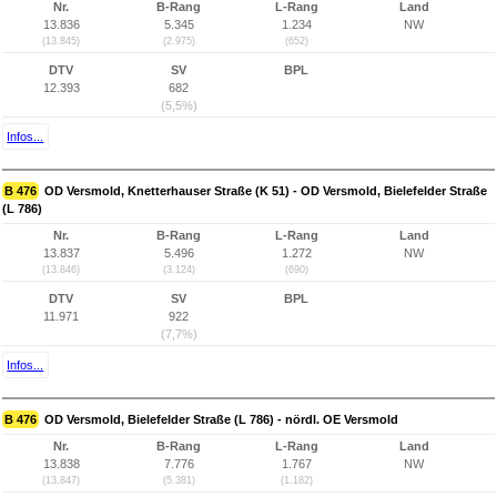
Nr.
B-Rang
L-Rang
Land
13.836
5.345
1.234
NW
(13.845)
(2.975)
(652)
DTV
SV
BPL
12.393
682
(5,5%)
Infos...
B 476
OD Versmold, Knetterhauser Straße (K 51) - OD Versmold, Bielefelder Straße
(L 786)
Nr.
B-Rang
L-Rang
Land
13.837
5.496
1.272
NW
(13.846)
(3.124)
(690)
DTV
SV
BPL
11.971
922
(7,7%)
Infos...
B 476
OD Versmold, Bielefelder Straße (L 786) - nördl. OE Versmold
Nr.
B-Rang
L-Rang
Land
13.838
7.776
1.767
NW
(13.847)
(5.381)
(1.182)