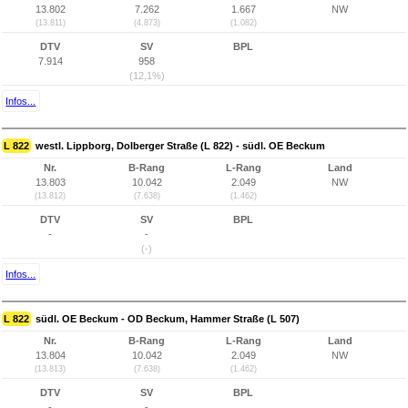
13.802
7.262
1.667
NW
(13.811)
(4.873)
(1.082)
DTV
SV
BPL
7.914
958
(12,1%)
Infos...
L 822
westl. Lippborg, Dolberger Straße (L 822) - südl. OE Beckum
Nr.
B-Rang
L-Rang
Land
13.803
10.042
2.049
NW
(13.812)
(7.638)
(1.462)
DTV
SV
BPL
-
-
(-)
Infos...
L 822
südl. OE Beckum - OD Beckum, Hammer Straße (L 507)
Nr.
B-Rang
L-Rang
Land
13.804
10.042
2.049
NW
(13.813)
(7.638)
(1.462)
DTV
SV
BPL
-
-