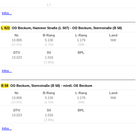
(-)
Infos...
L 822
OD Beckum, Hammer Straße (L 507) - OD Beckum, Sternstraße (B 58)
Nr.
B-Rang
L-Rang
Land
13.805
5.130
1.179
NW
(13.814)
(2.764)
(598)
DTV
SV
BPL
13.023
1.016
(7,8%)
Infos...
B 58
OD Beckum, Sternstraße (B 58) - nördl. OE Beckum
Nr.
B-Rang
L-Rang
Land
13.806
5.130
1.179
NW
(13.815)
(2.764)
(598)
DTV
SV
BPL
13.023
1.016
(7,8%)
Infos...