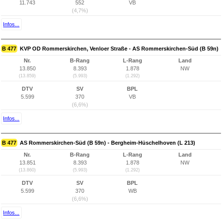
11.743
552
VB
(4,7%)
Infos...
B 477
KVP OD Rommerskirchen, Venloer Straße - AS Rommerskirchen-Süd (B 59n)
Nr.
B-Rang
L-Rang
Land
13.850
8.393
1.878
NW
(13.859)
(5.993)
(1.292)
DTV
SV
BPL
5.599
370
VB
(6,6%)
Infos...
B 477
AS Rommerskirchen-Süd (B 59n) - Bergheim-Hüschelhoven (L 213)
Nr.
B-Rang
L-Rang
Land
13.851
8.393
1.878
NW
(13.860)
(5.993)
(1.292)
DTV
SV
BPL
5.599
370
WB
(6,6%)
Infos...