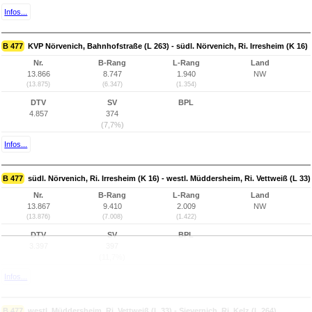
Infos...
B 477
KVP Nörvenich, Bahnhofstraße (L 263) - südl. Nörvenich, Ri. Irresheim (K 16)
Nr.
B-Rang
L-Rang
Land
13.866
8.747
1.940
NW
(13.875)
(6.347)
(1.354)
DTV
SV
BPL
4.857
374
(7,7%)
Infos...
B 477
südl. Nörvenich, Ri. Irresheim (K 16) - westl. Müddersheim, Ri. Vettweiß (L 33)
Nr.
B-Rang
L-Rang
Land
13.867
9.410
2.009
NW
(13.876)
(7.008)
(1.422)
DTV
SV
BPL
3.397
397
(11,7%)
Infos...
B 477
westl. Müddersheim, Ri. Vettweiß (L 33) - Sievernich, Ri. Kelz (L 264)