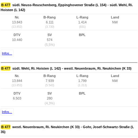
B 477
südl. Neuss-Reuschenberg, Eppinghovener Straße (L 154) - südl. Wehl, Ri.
Hoisten (L 142)
Nr.
B-Rang
L-Rang
Land
13.843
6.111
1.414
NW
(13.852)
(3.730)
(831)
DTV
SV
BPL
10.440
574
(5,5%)
Infos...
B 477
südl. Wehl, Ri. Hoisten (L 142) - westl. Neuenbraum, Ri. Neukirchen (K 33)
Nr.
B-Rang
L-Rang
Land
13.844
7.939
1.799
NW
(13.853)
(5.543)
(1.213)
DTV
SV
BPL
6.503
280
(4,3%)
Infos...
B 477
westl. Neuenbraum, Ri. Neukirchen (K 33) - Gohr, Josef-Schwartz-Straße (L
35)