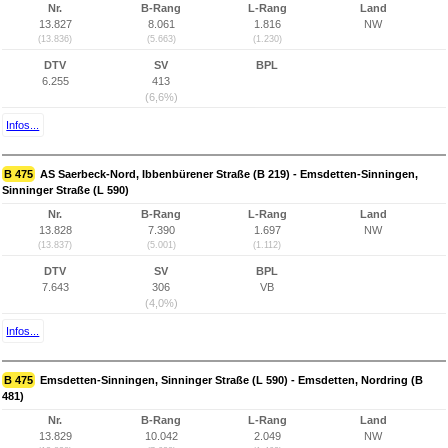
Nr.
B-Rang
L-Rang
Land
13.827
8.061
1.816
NW
(13.836)
(5.663)
(1.230)
DTV
SV
BPL
6.255
413
(6,6%)
Infos...
B 475
AS Saerbeck-Nord, Ibbenbürener Straße (B 219) - Emsdetten-Sinningen,
Sinninger Straße (L 590)
Nr.
B-Rang
L-Rang
Land
13.828
7.390
1.697
NW
(13.837)
(5.001)
(1.112)
DTV
SV
BPL
7.643
306
VB
(4,0%)
Infos...
B 475
Emsdetten-Sinningen, Sinninger Straße (L 590) - Emsdetten, Nordring (B
481)
Nr.
B-Rang
L-Rang
Land
13.829
10.042
2.049
NW