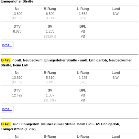
Ennigerloher Straße
Nr.
B-Rang
L-Rang
Land
13.809
6.800
1.562
NW
(13.818)
(4.413)
(979)
DTV
SV
BPL
8.873
1.233
VB
(13,9%)
VB
Infos...
B 475
nördl. Neubeckum, Ennigerloher Straße - südl. Ennigerloh, Neubeckumer
Straße, beim Lidl
Nr.
B-Rang
L-Rang
Land
13.810
5.310
1.225
NW
(13.819)
(2.941)
(643)
DTV
SV
BPL
12.492
1.387
VB
(11,1%)
VB
Infos...
B 475
südl. Ennigerloh, Neubeckumer Straße, beim Lidl - AS Ennigerloh,
Ennigerstraße (L 792)
Nr.
B-Rang
L-Rang
Land