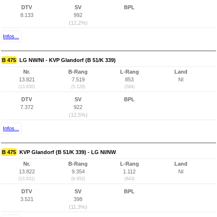
DTV
SV
BPL
8.133
992
(12,2%)
Infos...
B 475
LG NW/NI - KVP Glandorf (B 51/K 339)
Nr.
B-Rang
L-Rang
Land
13.821
7.519
853
NI
(13.830)
(5.128)
(584)
DTV
SV
BPL
7.372
922
(12,5%)
Infos...
B 475
KVP Glandorf (B 51/K 339) - LG NI/NW
Nr.
B-Rang
L-Rang
Land
13.822
9.354
1.112
NI
(13.831)
(6.952)
(843)
DTV
SV
BPL
3.521
398
(11,3%)