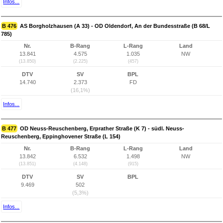
Infos...
B 476
AS Borgholzhausen (A 33) - OD Oldendorf, An der Bundesstraße (B 68/L
785)
Nr.
B-Rang
L-Rang
Land
13.841
4.575
1.035
NW
(13.850)
(2.225)
(457)
DTV
SV
BPL
14.740
2.373
FD
(16,1%)
Infos...
B 477
OD Neuss-Reuschenberg, Erprather Straße (K 7) - südl. Neuss-
Reuschenberg, Eppinghovener Straße (L 154)
Nr.
B-Rang
L-Rang
Land
13.842
6.532
1.498
NW
(13.851)
(4.148)
(915)
DTV
SV
BPL
9.469
502
(5,3%)
Infos...