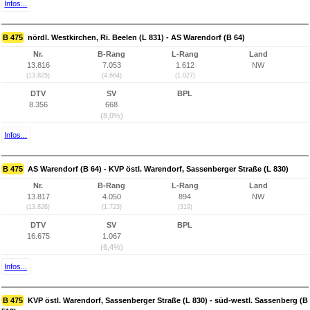
Infos...
B 475
nördl. Westkirchen, Ri. Beelen (L 831) - AS Warendorf (B 64)
Nr.
B-Rang
L-Rang
Land
13.816
7.053
1.612
NW
(13.825)
(4.664)
(1.027)
DTV
SV
BPL
8.356
668
(8,0%)
Infos...
B 475
AS Warendorf (B 64) - KVP östl. Warendorf, Sassenberger Straße (L 830)
Nr.
B-Rang
L-Rang
Land
13.817
4.050
894
NW
(13.826)
(1.723)
(319)
DTV
SV
BPL
16.675
1.067
(6,4%)
Infos...
B 475
KVP östl. Warendorf, Sassenberger Straße (L 830) - süd-westl. Sassenberg (B