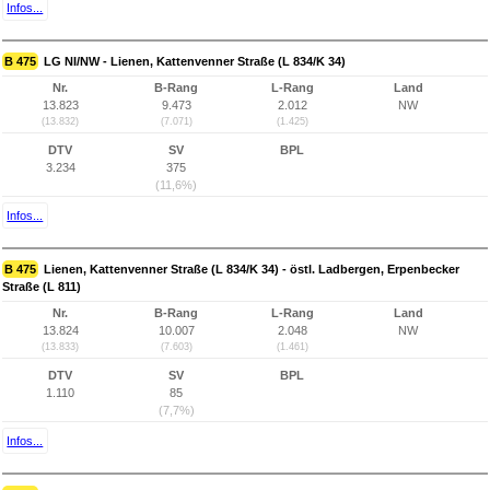
Infos...
B 475
LG NI/NW - Lienen, Kattenvenner Straße (L 834/K 34)
Nr.
B-Rang
L-Rang
Land
13.823
9.473
2.012
NW
(13.832)
(7.071)
(1.425)
DTV
SV
BPL
3.234
375
(11,6%)
Infos...
B 475
Lienen, Kattenvenner Straße (L 834/K 34) - östl. Ladbergen, Erpenbecker
Straße (L 811)
Nr.
B-Rang
L-Rang
Land
13.824
10.007
2.048
NW
(13.833)
(7.603)
(1.461)
DTV
SV
BPL
1.110
85
(7,7%)
Infos...