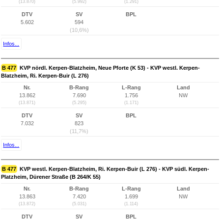
(13.870)
(5.992)
(1.291)
DTV
SV
BPL
5.602
594
(10,6%)
Infos...
B 477
KVP nördl. Kerpen-Blatzheim, Neue Pforte (K 53) - KVP westl. Kerpen-
Blatzheim, Ri. Kerpen-Buir (L 276)
Nr.
B-Rang
L-Rang
Land
13.862
7.690
1.756
NW
(13.871)
(5.295)
(1.171)
DTV
SV
BPL
7.032
823
(11,7%)
Infos...
B 477
KVP westl. Kerpen-Blatzheim, Ri. Kerpen-Buir (L 276) - KVP südl. Kerpen-
Platzheim, Dürener Straße (B 264/K 55)
Nr.
B-Rang
L-Rang
Land
13.863
7.420
1.699
NW
(13.872)
(5.031)
(1.114)
DTV
SV
BPL