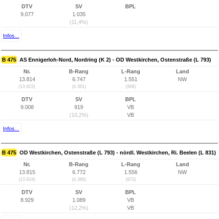
DTV
SV
BPL
9.077
1.035
(11,4%)
Infos...
B 475
AS Ennigerloh-Nord, Nordring (K 2) - OD Westkirchen, Ostenstraße (L 793)
Nr.
B-Rang
L-Rang
Land
13.814
6.747
1.551
NW
(13.823)
(4.361)
(968)
DTV
SV
BPL
9.008
919
VB
(10,2%)
VB
Infos...
B 475
OD Westkirchen, Ostenstraße (L 793) - nördl. Westkirchen, Ri. Beelen (L 831)
Nr.
B-Rang
L-Rang
Land
13.815
6.772
1.556
NW
(13.824)
(4.386)
(973)
DTV
SV
BPL
8.929
1.089
VB
(12,2%)
VB