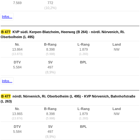
7.569
772
(10,2%)
Infos...
B 477
KVP südl. Kerpen-Blatzheim, Heerweg (B 264) - nördl. Nörvenich, Ri.
Oberbolheim (L 495)
Nr.
B-Rang
L-Rang
Land
13.864
8.398
1.879
NW
(13.873)
(5.998)
(1.293)
DTV
SV
BPL
5.584
497
(8,9%)
Infos...
B 477
nördl. Nörvenich, Ri. Oberbolheim (L 495) - KVP Nörvenich, Bahnhofstraße
(L 263)
Nr.
B-Rang
L-Rang
Land
13.865
8.398
1.879
NW
(13.874)
(5.998)
(1.293)
DTV
SV
BPL
5.584
497
(8,9%)