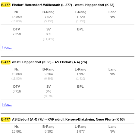
B 477
Elsdorf-Berrendorf-Wüllenrath (L 277) - westl. Heppendorf (K 53)
Nr.
B-Rang
L-Rang
Land
13.859
7.527
1.720
NW
(13.868)
(5.136)
(1.135)
DTV
SV
BPL
7.358
839
(11,4%)
Infos...
B 477
westl. Heppendorf (K 53) - AS Elsdorf (A 4) (7b)
Nr.
B-Rang
L-Rang
Land
13.860
9.264
1.997
NW
(13.869)
(6.862)
(1.410)
DTV
SV
BPL
3.716
346
(9,3%)
Infos...
B 477
AS Elsdorf (A 4) (7b) - KVP nördl. Kerpen-Blatzheim, Neue Pforte (K 53)
Nr.
B-Rang
L-Rang
Land
13.861
8.392
1.877
NW