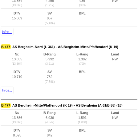
13.854
4.256
939
NW
(13.863)
(1.917)
(363)
DTV
SV
BPL
15.869
857
(5,4%)
Infos...
B 477
AS Bergheim-Nord (L 361) - AS Bergheim-Mitte/Pfaffendorf (K 19)
Nr.
B-Rang
L-Rang
Land
13.855
5.992
1.382
NW
(13.864)
(3.611)
(799)
DTV
SV
BPL
10.710
782
(7,3%)
Infos...
B 477
AS Bergheim-Mitte/Pfaffendorf (K 19) - AS Bergheim (A 61/B 55) (18)
Nr.
B-Rang
L-Rang
Land
13.856
6.936
1.591
NW
(13.865)
(4.549)
(1.008)
DTV
SV
BPL
8.595
842