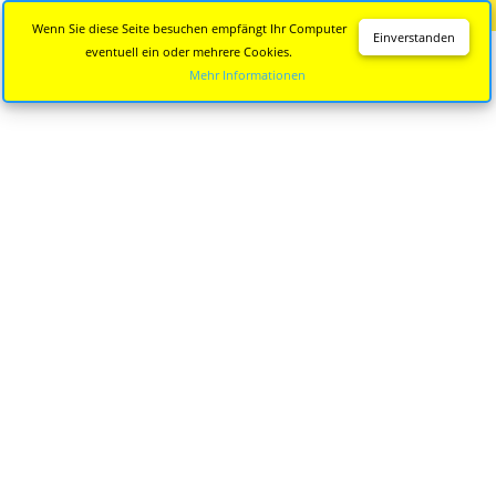
Diese Seite wird nicht mehr aktualisiert.
Zur neuen Seite
Wenn Sie diese Seite besuchen empfängt Ihr Computer
Einverstanden
eventuell ein oder mehrere Cookies.
Mehr Informationen