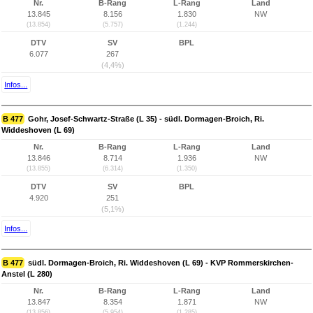
Nr.
B-Rang
L-Rang
Land
13.845
8.156
1.830
NW
(13.854)
(5.757)
(1.244)
DTV
SV
BPL
6.077
267
(4,4%)
Infos...
B 477
Gohr, Josef-Schwartz-Straße (L 35) - südl. Dormagen-Broich, Ri.
Widdeshoven (L 69)
Nr.
B-Rang
L-Rang
Land
13.846
8.714
1.936
NW
(13.855)
(6.314)
(1.350)
DTV
SV
BPL
4.920
251
(5,1%)
Infos...
B 477
südl. Dormagen-Broich, Ri. Widdeshoven (L 69) - KVP Rommerskirchen-
Anstel (L 280)
Nr.
B-Rang
L-Rang
Land
13.847
8.354
1.871
NW
(13.856)
(5.954)
(1.285)