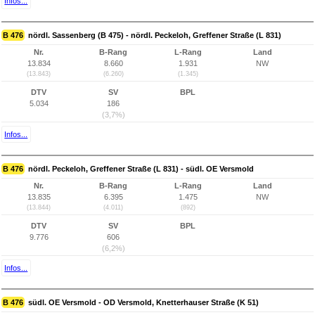
Infos...
B 476
nördl. Sassenberg (B 475) - nördl. Peckeloh, Greffener Straße (L 831)
Nr.
B-Rang
L-Rang
Land
13.834
8.660
1.931
NW
(13.843)
(6.260)
(1.345)
DTV
SV
BPL
5.034
186
(3,7%)
Infos...
B 476
nördl. Peckeloh, Greffener Straße (L 831) - südl. OE Versmold
Nr.
B-Rang
L-Rang
Land
13.835
6.395
1.475
NW
(13.844)
(4.011)
(892)
DTV
SV
BPL
9.776
606
(6,2%)
Infos...
B 476
südl. OE Versmold - OD Versmold, Knetterhauser Straße (K 51)