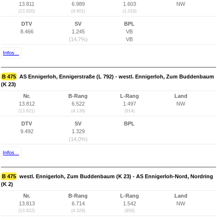
13.811
6.989
1.603
NW
(13.820)
(4.601)
(1.019)
DTV
SV
BPL
8.466
1.245
VB
(14,7%)
VB
Infos...
B 475
AS Ennigerloh, Ennigerstraße (L 792) - westl. Ennigerloh, Zum Buddenbaum
(K 23)
Nr.
B-Rang
L-Rang
Land
13.812
6.522
1.497
NW
(13.821)
(4.138)
(914)
DTV
SV
BPL
9.492
1.329
(14,0%)
Infos...
B 475
westl. Ennigerloh, Zum Buddenbaum (K 23) - AS Ennigerloh-Nord, Nordring
(K 2)
Nr.
B-Rang
L-Rang
Land
13.813
6.714
1.542
NW
(13.822)
(4.329)
(959)