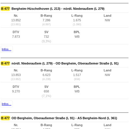
B 477
Bergheim-Hüschelhoven (L 213) - nördl. Niederaußem (L 279)
Nr.
B-Rang
L-Rang
Land
13.852
7.286
1.675
NW
(13.861)
(4.897)
(1.090)
DTV
SV
BPL
7.873
732
WB
(9,3%)
Infos...
B 477
nördl. Niederaußem (L 279) - OD Bergheim, Oberaußemer Straße (L 91)
Nr.
B-Rang
L-Rang
Land
13.853
6.623
1.517
NW
(13.862)
(4.238)
(934)
DTV
SV
BPL
9.270
658
WB
(7,1%)
Infos...
B 477
OD Bergheim, Oberaußemer Straße (L 91) - AS Bergheim-Nord (L 361)
Nr.
B-Rang
L-Rang
Land