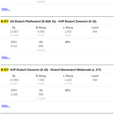
(9,8%)
Infos...
B 477
AS Elsdorf-Pfaffendorf (B 55/K 41) - KVP Elsdorf-Zieverich (K 42)
Nr.
B-Rang
L-Rang
Land
13.857
6.558
1.502
NW
(13.866)
(4.173)
(919)
DTV
SV
BPL
9.412
866
(9,2%)
Infos...
B 477
KVP Elsdorf-Zieverich (K 42) - Elsdorf-Berrendorf-Wüllenrath (L 277)
Nr.
B-Rang
L-Rang
Land
13.858
7.082
1.620
NW
(13.867)
(4.693)
(1.035)
DTV
SV
BPL
8.269
595
(7,2%)
Infos...