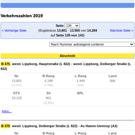
Verkehrszahlen 2019
Seite
< Vorherige Seite
(Ergebnisse
13.801
-
13.900
von
14.284
Nächste Seite >
auf
Seite 139 von 143
)
Abschnitt
B 475
westl. Lippborg, Hauptstraße (L 822) - westl. Lippborg, Dolberger Straße (L
822)
Nr.
B-Rang
L-Rang
Land
13.801
6.248
1.449
NW
(13.810)
(3.866)
(866)
DTV
SV
BPL
10.120
901
(8,9%)
Infos...
B 475
westl. Lippborg, Dolberger Straße (L 822) - As Hamm-Uentrop (A2)
Nr.
B-Rang
L-Rang
Land