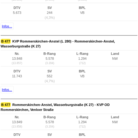
DTV
SV
BPL
5.673
244
VB
(4,3%)
Infos...
B 477
KVP Rommerskirchen-Anstel (L 280) - Rommerskirchen-Anstel,
Wasserburgstraße (K 27)
Nr.
B-Rang
L-Rang
Land
13.848
5.578
1.294
NW
(13.857)
(3.204)
(712)
DTV
SV
BPL
11.743
552
VB
(4,7%)
Infos...
B 477
Rommerskirchen-Anstel, Wasserburgstraße (K 27) - KVP OD
Rommerskirchen, Venloer Straße
Nr.
B-Rang
L-Rang
Land
13.849
5.578
1.294
NW
(13.858)
(3.204)
(712)
DTV
SV
BPL