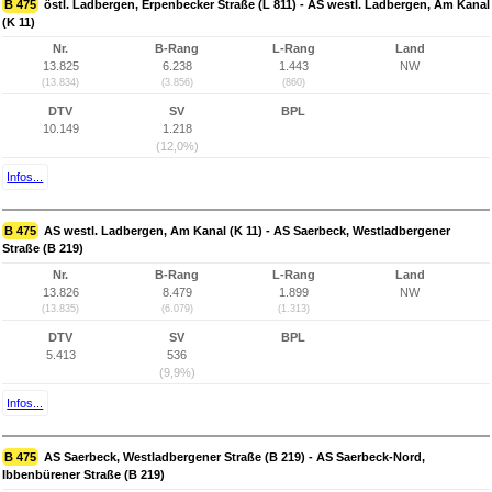
B 475
östl. Ladbergen, Erpenbecker Straße (L 811) - AS westl. Ladbergen, Am Kanal
(K 11)
Nr.
B-Rang
L-Rang
Land
13.825
6.238
1.443
NW
(13.834)
(3.856)
(860)
DTV
SV
BPL
10.149
1.218
(12,0%)
Infos...
B 475
AS westl. Ladbergen, Am Kanal (K 11) - AS Saerbeck, Westladbergener
Straße (B 219)
Nr.
B-Rang
L-Rang
Land
13.826
8.479
1.899
NW
(13.835)
(6.079)
(1.313)
DTV
SV
BPL
5.413
536
(9,9%)
Infos...
B 475
AS Saerbeck, Westladbergener Straße (B 219) - AS Saerbeck-Nord,
Ibbenbürener Straße (B 219)