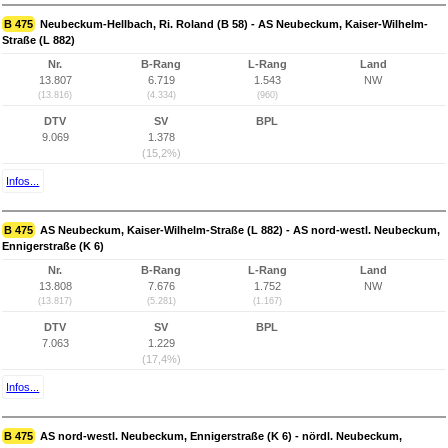
B 475
Neubeckum-Hellbach, Ri. Roland (B 58) - AS Neubeckum, Kaiser-Wilhelm-
Straße (L 882)
Nr.
B-Rang
L-Rang
Land
13.807
6.719
1.543
NW
(13.816)
(4.334)
(960)
DTV
SV
BPL
9.069
1.378
(15,2%)
Infos...
B 475
AS Neubeckum, Kaiser-Wilhelm-Straße (L 882) - AS nord-westl. Neubeckum,
Ennigerstraße (K 6)
Nr.
B-Rang
L-Rang
Land
13.808
7.676
1.752
NW
(13.817)
(5.281)
(1.167)
DTV
SV
BPL
7.063
1.229
(17,4%)
Infos...
B 475
AS nord-westl. Neubeckum, Ennigerstraße (K 6) - nördl. Neubeckum,