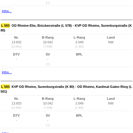
(-)
Infos...
L 593
OD Rheine-Elte, Brückenstraße (L 578) - KVP OD Rheine, Surenburgstraße (K
80)
Nr.
B-Rang
L-Rang
Land
13.832
10.042
2.049
NW
(13.841)
(7.638)
(1.462)
DTV
SV
BPL
-
-
(-)
Infos...
L 593
KVP OD Rheine, Surenburgstraße (K 80) - OD Rheine, Kardinal-Galen-Ring (L
501)
Nr.
B-Rang
L-Rang
Land
13.833
10.042
2.049
NW
(13.842)
(7.638)
(1.462)
DTV
SV
BPL
-
-
(-)