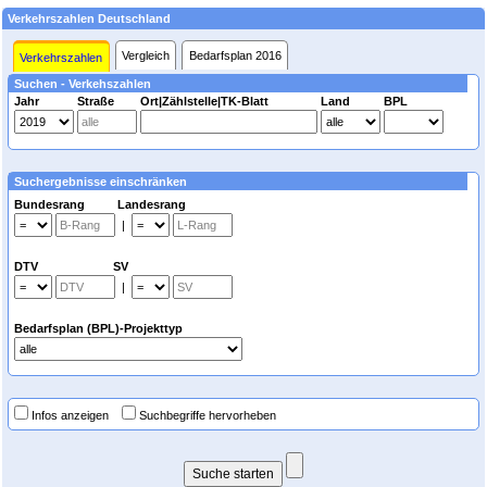
Verkehrszahlen Deutschland
Vergleich
Bedarfsplan 2016
Verkehrszahlen
Suchen - Verkehszahlen
Jahr
Straße
Ort|Zählstelle|TK-Blatt
Land
BPL
Suchergebnisse einschränken
Bundesrang Landesrang
|
DTV SV
|
Bedarfsplan (BPL)-Projekttyp
Infos anzeigen
Suchbegriffe hervorheben