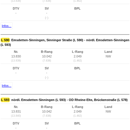
(13.838)
(7.638)
(1.462)
DTV
SV
BPL
-
-
(-)
Infos...
L 590
Emsdetten-Sinningen, Sinninger Straße (L 590) - nördl. Emsdetten-Sinningen
(L 593)
Nr.
B-Rang
L-Rang
Land
13.830
10.042
2.049
NW
(13.839)
(7.638)
(1.462)
DTV
SV
BPL
-
-
(-)
Infos...
L 593
nördl. Emsdetten-Sinningen (L 593) - OD Rheine-Elte, Brückenstraße (L 578)
Nr.
B-Rang
L-Rang
Land
13.831
10.042
2.049
NW
(13.840)
(7.638)
(1.462)
DTV
SV
BPL
-
-