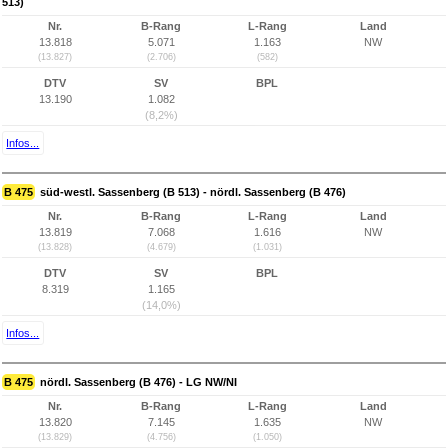
513)
Nr.
B-Rang
L-Rang
Land
13.818
5.071
1.163
NW
(13.827)
(2.706)
(582)
DTV
SV
BPL
13.190
1.082
(8,2%)
Infos...
B 475
süd-westl. Sassenberg (B 513) - nördl. Sassenberg (B 476)
Nr.
B-Rang
L-Rang
Land
13.819
7.068
1.616
NW
(13.828)
(4.679)
(1.031)
DTV
SV
BPL
8.319
1.165
(14,0%)
Infos...
B 475
nördl. Sassenberg (B 476) - LG NW/NI
Nr.
B-Rang
L-Rang
Land
13.820
7.145
1.635
NW
(13.829)
(4.756)
(1.050)