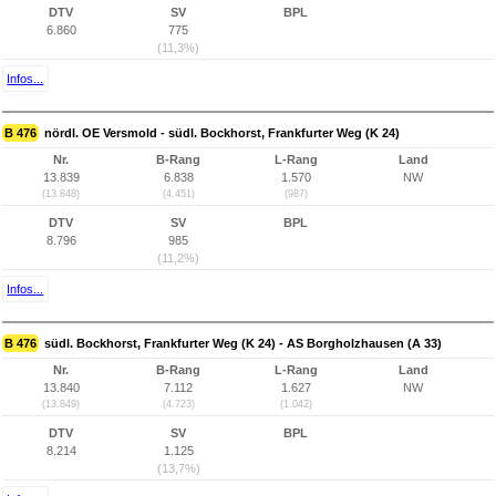
DTV
SV
BPL
6.860
775
(11,3%)
Infos...
B 476
nördl. OE Versmold - südl. Bockhorst, Frankfurter Weg (K 24)
Nr.
B-Rang
L-Rang
Land
13.839
6.838
1.570
NW
(13.848)
(4.451)
(987)
DTV
SV
BPL
8.796
985
(11,2%)
Infos...
B 476
südl. Bockhorst, Frankfurter Weg (K 24) - AS Borgholzhausen (A 33)
Nr.
B-Rang
L-Rang
Land
13.840
7.112
1.627
NW
(13.849)
(4.723)
(1.042)
DTV
SV
BPL
8.214
1.125
(13,7%)