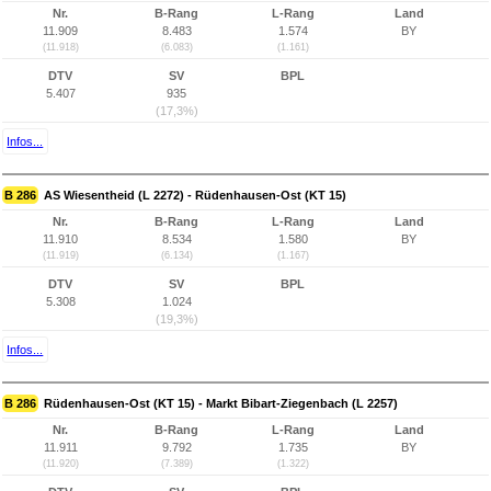
Nr.
B-Rang
L-Rang
Land
11.909
8.483
1.574
BY
(11.918)
(6.083)
(1.161)
DTV
SV
BPL
5.407
935
(17,3%)
Infos...
B 286
AS Wiesentheid (L 2272) - Rüdenhausen-Ost (KT 15)
Nr.
B-Rang
L-Rang
Land
11.910
8.534
1.580
BY
(11.919)
(6.134)
(1.167)
DTV
SV
BPL
5.308
1.024
(19,3%)
Infos...
B 286
Rüdenhausen-Ost (KT 15) - Markt Bibart-Ziegenbach (L 2257)
Nr.
B-Rang
L-Rang
Land
11.911
9.792
1.735
BY
(11.920)
(7.389)
(1.322)