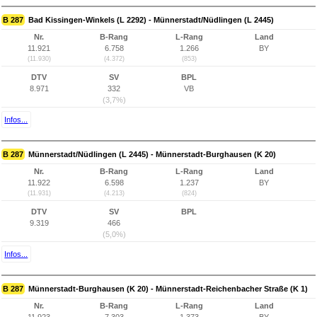
B 287
Bad Kissingen-Winkels (L 2292) - Münnerstadt/Nüdlingen (L 2445)
Nr.
B-Rang
L-Rang
Land
11.921
6.758
1.266
BY
(11.930)
(4.372)
(853)
DTV
SV
BPL
8.971
332
VB
(3,7%)
Infos...
B 287
Münnerstadt/Nüdlingen (L 2445) - Münnerstadt-Burghausen (K 20)
Nr.
B-Rang
L-Rang
Land
11.922
6.598
1.237
BY
(11.931)
(4.213)
(824)
DTV
SV
BPL
9.319
466
(5,0%)
Infos...
B 287
Münnerstadt-Burghausen (K 20) - Münnerstadt-Reichenbacher Straße (K 1)
Nr.
B-Rang
L-Rang
Land