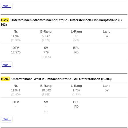
Infos...
GVS
Untersteinach-Stadtsteinacher Straße - Untersteinach-Ost-Hauptstraße (B
303)
Nr.
B-Rang
L-Rang
Land
11.940
5.142
951
BY
(11.949)
(2.776)
(538)
DTV
SV
BPL
12.975
779
FD
(6,0%)
Infos...
B 289
Untersteinach-West-Kulmbacher Straße - AS Untersteinach (B 303)
Nr.
B-Rang
L-Rang
Land
11.941
10.042
1.757
BY
(11.950)
(7.638)
(1.344)
DTV
SV
BPL
-
-
FD
(-)
Infos...