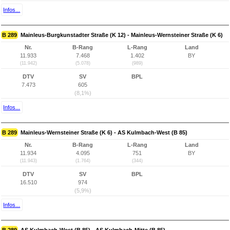
Infos...
B 289
Mainleus-Burgkunstadter Straße (K 12) - Mainleus-Wernsteiner Straße (K 6)
Nr.
B-Rang
L-Rang
Land
11.933
7.468
1.402
BY
(11.942)
(5.078)
(989)
DTV
SV
BPL
7.473
605
(8,1%)
Infos...
B 289
Mainleus-Wernsteiner Straße (K 6) - AS Kulmbach-West (B 85)
Nr.
B-Rang
L-Rang
Land
11.934
4.095
751
BY
(11.943)
(1.764)
(344)
DTV
SV
BPL
16.510
974
(5,9%)
Infos...