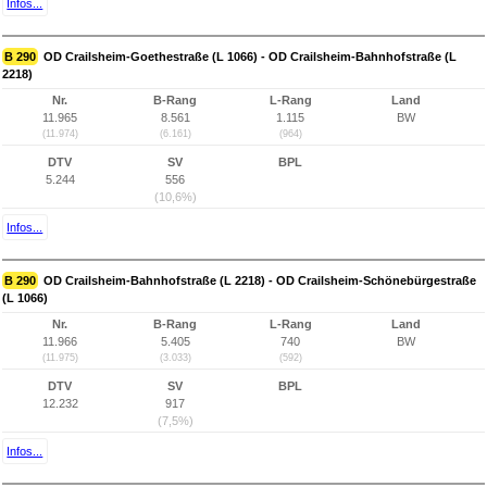
Infos...
B 290
OD Crailsheim-Goethestraße (L 1066) - OD Crailsheim-Bahnhofstraße (L
2218)
Nr.
B-Rang
L-Rang
Land
11.965
8.561
1.115
BW
(11.974)
(6.161)
(964)
DTV
SV
BPL
5.244
556
(10,6%)
Infos...
B 290
OD Crailsheim-Bahnhofstraße (L 2218) - OD Crailsheim-Schönebürgestraße
(L 1066)
Nr.
B-Rang
L-Rang
Land
11.966
5.405
740
BW
(11.975)
(3.033)
(592)
DTV
SV
BPL
12.232
917
(7,5%)
Infos...