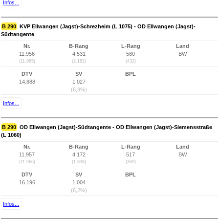
Infos...
B 290
KVP Ellwangen (Jagst)-Schrezheim (L 1075) - OD Ellwangen (Jagst)-
Südtangente
Nr.
B-Rang
L-Rang
Land
11.956
4.531
580
BW
(11.965)
(2.182)
(432)
DTV
SV
BPL
14.888
1.027
(6,9%)
Infos...
B 290
OD Ellwangen (Jagst)-Südtangente - OD Ellwangen (Jagst)-Siemensstraße
(L 1060)
Nr.
B-Rang
L-Rang
Land
11.957
4.172
517
BW
(11.966)
(1.838)
(369)
DTV
SV
BPL
16.196
1.004
(6,2%)
Infos...