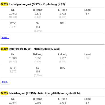
B 289
Ludwigschorgast (B 303) - Kupferberg (K 20)
Nr.
B-Rang
L-Rang
Land
11.942
9.532
1.712
BY
(11.951)
(7.130)
(1.299)
DTV
SV
BPL
3.070
154
(5,0%)
Infos...
B 289
Kupferberg (K 20) - Marktleugast (L 2158)
Nr.
B-Rang
L-Rang
Land
11.943
9.532
1.712
BY
(11.952)
(7.130)
(1.299)
DTV
SV
BPL
3.070
154
(5,0%)
Infos...
B 289
Marktleugast (L 2158) - Münchberg-Hildbrandsgrün (K 24)
Nr.
B-Rang
L-Rang
Land
11.944
9.792
1.735
BY