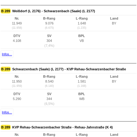
B 289
Weißdorf (L 2176) - Schwarzenbach (Saale) (L 2177)
Nr.
B-Rang
L-Rang
Land
11.949
9.076
1.648
BY
(11.958)
(6.675)
(1.235)
DTV
SV
BPL
4.108
304
VB
(7,4%)
Infos...
B 289
Schwarzenbach (Saale) (L 2177) - KVP Rehau-Schwarzenbacher Straße
Nr.
B-Rang
L-Rang
Land
11.950
8.540
1.581
BY
(11.959)
(6.140)
(1.168)
DTV
SV
BPL
5.290
344
WB
(6,5%)
Infos...
B 289
KVP Rehau-Schwarzenbacher Straße - Rehau-Jahnstraße (K 4)
Nr.
B-Rang
L-Rang
Land