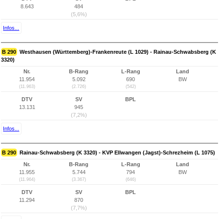
8.643
484
(5,6%)
Infos...
B 290
Westhausen (Württemberg)-Frankenreute (L 1029) - Rainau-Schwabsberg (K
3320)
Nr.
B-Rang
L-Rang
Land
11.954
5.092
690
BW
(11.963)
(2.726)
(542)
DTV
SV
BPL
13.131
945
(7,2%)
Infos...
B 290
Rainau-Schwabsberg (K 3320) - KVP Ellwangen (Jagst)-Schrezheim (L 1075)
Nr.
B-Rang
L-Rang
Land
11.955
5.744
794
BW
(11.964)
(3.367)
(646)
DTV
SV
BPL
11.294
870
(7,7%)