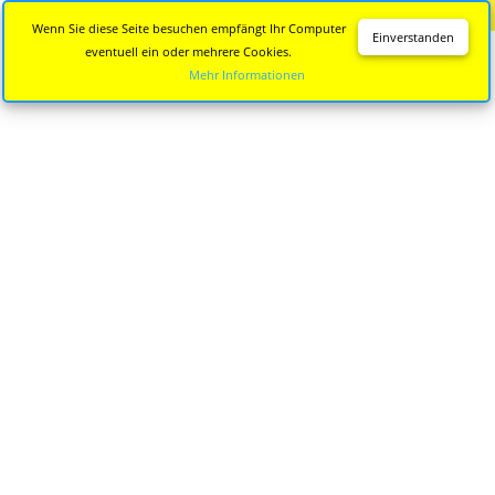
Diese Seite wird nicht mehr aktualisiert.
Zur neuen Seite
Wenn Sie diese Seite besuchen empfängt Ihr Computer
Einverstanden
eventuell ein oder mehrere Cookies.
Mehr Informationen