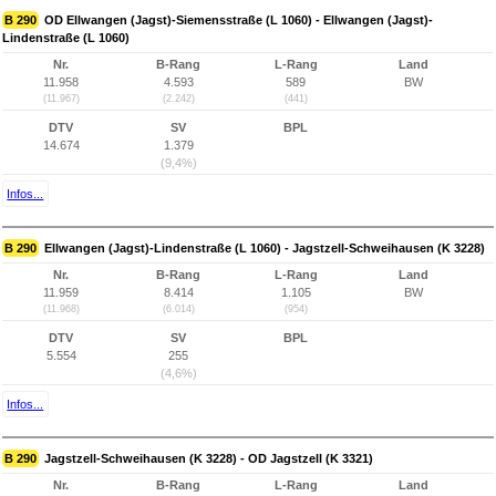
B 290
OD Ellwangen (Jagst)-Siemensstraße (L 1060) - Ellwangen (Jagst)-
Lindenstraße (L 1060)
Nr.
B-Rang
L-Rang
Land
11.958
4.593
589
BW
(11.967)
(2.242)
(441)
DTV
SV
BPL
14.674
1.379
(9,4%)
Infos...
B 290
Ellwangen (Jagst)-Lindenstraße (L 1060) - Jagstzell-Schweihausen (K 3228)
Nr.
B-Rang
L-Rang
Land
11.959
8.414
1.105
BW
(11.968)
(6.014)
(954)
DTV
SV
BPL
5.554
255
(4,6%)
Infos...
B 290
Jagstzell-Schweihausen (K 3228) - OD Jagstzell (K 3321)
Nr.
B-Rang
L-Rang
Land