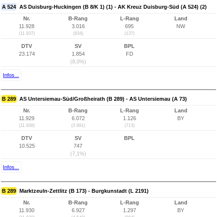
A 524
AS Duisburg-Huckingen (B 8/K 1) (1) - AK Kreuz Duisburg-Süd (A 524) (2)
Nr.
B-Rang
L-Rang
Land
11.928
3.016
695
NW
(11.937)
(834)
(137)
DTV
SV
BPL
23.174
1.854
FD
(8,0%)
Infos...
B 289
AS Untersiemau-Süd/Großheirath (B 289) - AS Untersiemau (A 73)
Nr.
B-Rang
L-Rang
Land
11.929
6.072
1.126
BY
(11.938)
(3.691)
(713)
DTV
SV
BPL
10.525
747
(7,1%)
Infos...
B 289
Marktzeuln-Zettlitz (B 173) - Burgkunstadt (L 2191)
Nr.
B-Rang
L-Rang
Land
11.930
6.927
1.297
BY