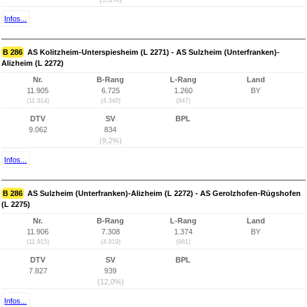
Infos...
B 286
AS Kolitzheim-Unterspiesheim (L 2271) - AS Sulzheim (Unterfranken)-
Alizheim (L 2272)
Nr.
B-Rang
L-Rang
Land
11.905
6.725
1.260
BY
(11.914)
(4.340)
(847)
DTV
SV
BPL
9.062
834
(9,2%)
Infos...
B 286
AS Sulzheim (Unterfranken)-Alizheim (L 2272) - AS Gerolzhofen-Rügshofen
(L 2275)
Nr.
B-Rang
L-Rang
Land
11.906
7.308
1.374
BY
(11.915)
(4.919)
(961)
DTV
SV
BPL
7.827
939
(12,0%)
Infos...