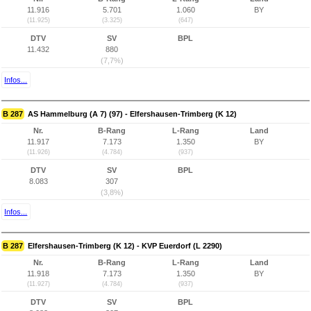
11.916
5.701
1.060
BY
(11.925)
(3.325)
(647)
DTV
SV
BPL
11.432
880
(7,7%)
Infos...
B 287
AS Hammelburg (A 7) (97) - Elfershausen-Trimberg (K 12)
Nr.
B-Rang
L-Rang
Land
11.917
7.173
1.350
BY
(11.926)
(4.784)
(937)
DTV
SV
BPL
8.083
307
(3,8%)
Infos...
B 287
Elfershausen-Trimberg (K 12) - KVP Euerdorf (L 2290)
Nr.
B-Rang
L-Rang
Land
11.918
7.173
1.350
BY
(11.927)
(4.784)
(937)
DTV
SV
BPL