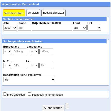
Verkehrszahlen Deutschland
Vergleich
Bedarfsplan 2016
Verkehrszahlen
Suchen - Verkehszahlen
Jahr
Straße
Ort|Zählstelle|TK-Blatt
Land
BPL
Suchergebnisse einschränken
Bundesrang Landesrang
|
DTV SV
|
Bedarfsplan (BPL)-Projekttyp
Infos anzeigen
Suchbegriffe hervorheben