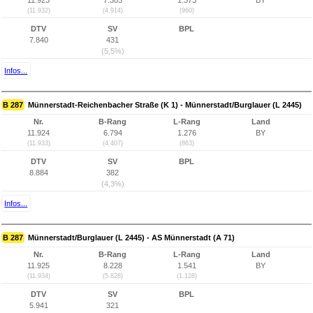
11.923
7.303
1.373
BY
(11.932)
(4.914)
(960)
DTV
SV
BPL
7.840
431
(5,5%)
Infos...
B 287
Münnerstadt-Reichenbacher Straße (K 1) - Münnerstadt/Burglauer (L 2445)
Nr.
B-Rang
L-Rang
Land
11.924
6.794
1.276
BY
(11.933)
(4.407)
(863)
DTV
SV
BPL
8.884
382
(4,3%)
Infos...
B 287
Münnerstadt/Burglauer (L 2445) - AS Münnerstadt (A 71)
Nr.
B-Rang
L-Rang
Land
11.925
8.228
1.541
BY
(11.934)
(5.828)
(1.128)
DTV
SV
BPL
5.941
321