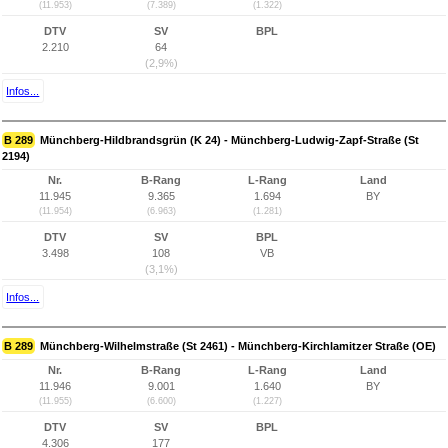
(11.953)
(7.389)
(1.322)
DTV
SV
BPL
2.210
64
(2,9%)
Infos...
B 289
Münchberg-Hildbrandsgrün (K 24) - Münchberg-Ludwig-Zapf-Straße (St
2194)
Nr.
B-Rang
L-Rang
Land
11.945
9.365
1.694
BY
(11.954)
(6.963)
(1.281)
DTV
SV
BPL
3.498
108
VB
(3,1%)
Infos...
B 289
Münchberg-Wilhelmstraße (St 2461) - Münchberg-Kirchlamitzer Straße (OE)
Nr.
B-Rang
L-Rang
Land
11.946
9.001
1.640
BY
(11.955)
(6.600)
(1.227)
DTV
SV
BPL
4.306
177