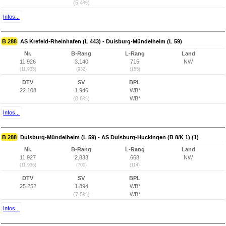
(5,4%)
Infos...
B 288
AS Krefeld-Rheinhafen (L 443) - Duisburg-Mündelheim (L 59)
Nr.
B-Rang
L-Rang
Land
11.926
3.140
715
NW
(11.935)
(932)
(155)
DTV
SV
BPL
22.108
1.946
WB*
(8,8%)
WB*
Infos...
B 288
Duisburg-Mündelheim (L 59) - AS Duisburg-Huckingen (B 8/K 1) (1)
Nr.
B-Rang
L-Rang
Land
11.927
2.833
668
NW
(11.936)
(700)
(114)
DTV
SV
BPL
25.252
1.894
WB*
(7,5%)
WB*
Infos...