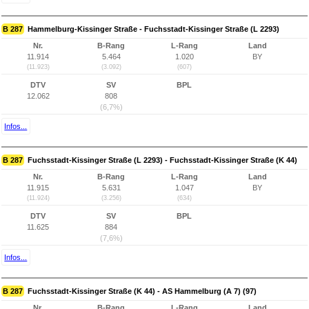
B 287
Hammelburg-Kissinger Straße - Fuchsstadt-Kissinger Straße (L 2293)
Nr.
B-Rang
L-Rang
Land
11.914
5.464
1.020
BY
(11.923)
(3.092)
(607)
DTV
SV
BPL
12.062
808
(6,7%)
Infos...
B 287
Fuchsstadt-Kissinger Straße (L 2293) - Fuchsstadt-Kissinger Straße (K 44)
Nr.
B-Rang
L-Rang
Land
11.915
5.631
1.047
BY
(11.924)
(3.256)
(634)
DTV
SV
BPL
11.625
884
(7,6%)
Infos...
B 287
Fuchsstadt-Kissinger Straße (K 44) - AS Hammelburg (A 7) (97)
Nr.
B-Rang
L-Rang
Land