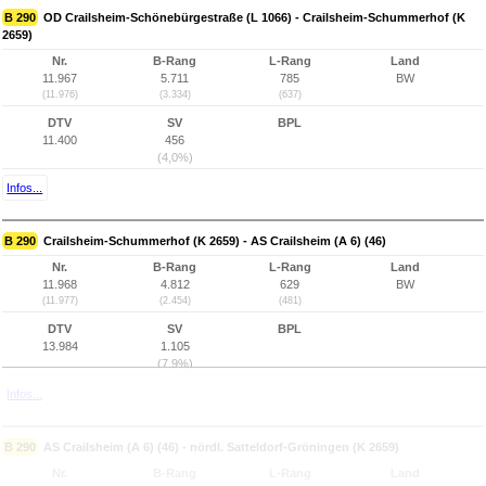
B 290
OD Crailsheim-Schönebürgestraße (L 1066) - Crailsheim-Schummerhof (K
2659)
Nr.
B-Rang
L-Rang
Land
11.967
5.711
785
BW
(11.976)
(3.334)
(637)
DTV
SV
BPL
11.400
456
(4,0%)
Infos...
B 290
Crailsheim-Schummerhof (K 2659) - AS Crailsheim (A 6) (46)
Nr.
B-Rang
L-Rang
Land
11.968
4.812
629
BW
(11.977)
(2.454)
(481)
DTV
SV
BPL
13.984
1.105
(7,9%)
Infos...
B 290
AS Crailsheim (A 6) (46) - nördl. Satteldorf-Gröningen (K 2659)
Nr.
B-Rang
L-Rang
Land