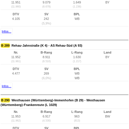
11.951
9.079
1.649
BY
(11.960)
(6.678)
(1.236)
DTV
SV
BPL
4.105
242
WB
(5,9%)
Infos...
B 289
Rehau-Jahnstraße (K 4) - AS Rehau-Süd (A 93)
Nr.
B-Rang
L-Rang
Land
11.952
8.911
1.630
BY
(11.961)
(6.510)
(1.217)
DTV
SV
BPL
4.477
269
WB
(6,0%)
WB
Infos...
B 290
Westhausen (Württemberg)-Immenhofen (B 29) - Westhausen
(Württemberg)-Frankenreute (L 1029)
Nr.
B-Rang
L-Rang
Land
11.953
6.917
963
BW
(11.962)
(4.530)
(813)
DTV
SV
BPL