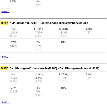
8.083
307
(3,8%)
Infos...
B 287
KVP Euerdorf (L 2290) - Bad Kissingen-Bismarckstraße (B 286)
Nr.
B-Rang
L-Rang
Land
11.919
7.879
1.483
BY
(11.928)
(5.483)
(1.070)
DTV
SV
BPL
6.623
199
(3,0%)
Infos...
B 287
Bad Kissingen-Kurhausstraße (B 286) - Bad Kissingen-Winkels (L 2292)
Nr.
B-Rang
L-Rang
Land
11.920
3.345
610
BY
(11.929)
(1.089)
(211)
DTV
SV
BPL
20.527
554
(2,7%)
Infos...