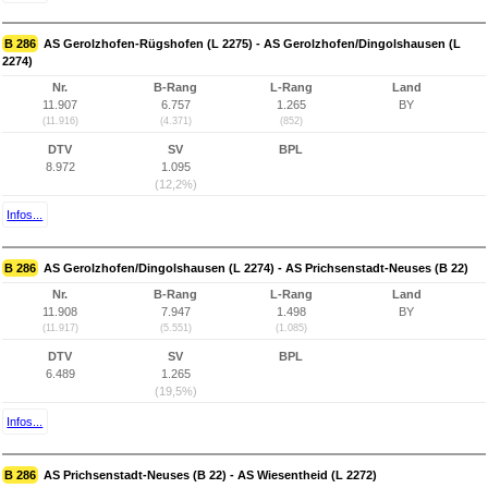
B 286
AS Gerolzhofen-Rügshofen (L 2275) - AS Gerolzhofen/Dingolshausen (L
2274)
Nr.
B-Rang
L-Rang
Land
11.907
6.757
1.265
BY
(11.916)
(4.371)
(852)
DTV
SV
BPL
8.972
1.095
(12,2%)
Infos...
B 286
AS Gerolzhofen/Dingolshausen (L 2274) - AS Prichsenstadt-Neuses (B 22)
Nr.
B-Rang
L-Rang
Land
11.908
7.947
1.498
BY
(11.917)
(5.551)
(1.085)
DTV
SV
BPL
6.489
1.265
(19,5%)
Infos...
B 286
AS Prichsenstadt-Neuses (B 22) - AS Wiesentheid (L 2272)