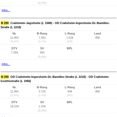
(4,2%)
Infos...
B 290
Crailsheim-Jagstheim (L 1068) - OD Crailsheim-Ingersheim-Dr.-Bareilles-
Straße (L 2218)
Nr.
B-Rang
L-Rang
Land
11.963
7.562
1.026
BW
(11.972)
(5.170)
(875)
DTV
SV
BPL
7.284
393
(5,4%)
Infos...
B 290
OD Crailsheim-Ingersheim-Dr.-Bareilles-Straße (L 2218) - OD Crailsheim-
Goethestraße (L 1066)
Nr.
B-Rang
L-Rang
Land
11.964
3.725
448
BW
(11.973)
(1.432)
(301)
DTV
SV
BPL
18.229
1.076
(5,9%)