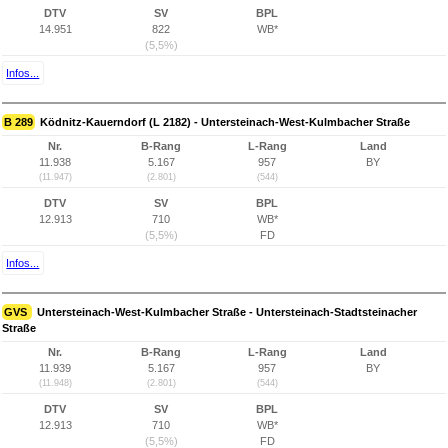
DTV
SV
BPL
14.951
822
WB*
(5,5%)
Infos...
B 289
Ködnitz-Kauerndorf (L 2182) - Untersteinach-West-Kulmbacher Straße
Nr.
B-Rang
L-Rang
Land
11.938
5.167
957
BY
(11.947)
(2.801)
(544)
DTV
SV
BPL
12.913
710
WB*
(5,5%)
FD
Infos...
GVS
Untersteinach-West-Kulmbacher Straße - Untersteinach-Stadtsteinacher
Straße
Nr.
B-Rang
L-Rang
Land
11.939
5.167
957
BY
(11.948)
(2.801)
(544)
DTV
SV
BPL
12.913
710
WB*
(5,5%)
FD