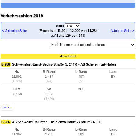
Verkehrszahlen 2019
Seite
< Vorherige Seite
(Ergebnisse
11.901
-
12.000
von
14.284
Nächste Seite >
auf
Seite 120 von 143
)
Abschnitt
B 286
Schweinfurt-Ernst-Sachs-Straße (L 2447) - AS Schweinfurt-Hafen
Nr.
B-Rang
L-Rang
Land
11.901
2.434
407
BY
(11.910)
(447)
(72)
DTV
SV
BPL
30.069
1.323
(4,4%)
Infos...
B 286
AS Schweinfurt-Hafen - AS Schweinfurt-Zentrum (A 70)
Nr.
B-Rang
L-Rang
Land
11.902
2.259
369
BY