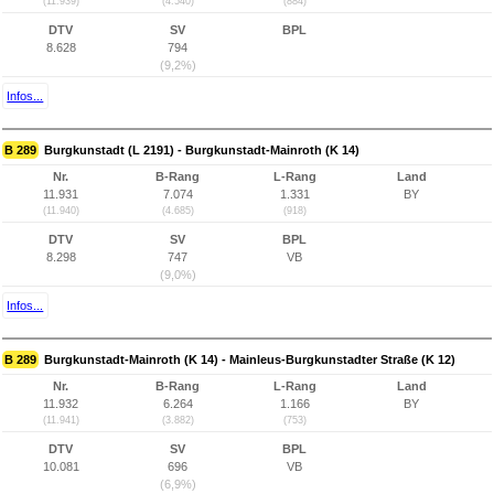
(11.939)
(4.540)
(884)
DTV
SV
BPL
8.628
794
(9,2%)
Infos...
B 289
Burgkunstadt (L 2191) - Burgkunstadt-Mainroth (K 14)
Nr.
B-Rang
L-Rang
Land
11.931
7.074
1.331
BY
(11.940)
(4.685)
(918)
DTV
SV
BPL
8.298
747
VB
(9,0%)
Infos...
B 289
Burgkunstadt-Mainroth (K 14) - Mainleus-Burgkunstadter Straße (K 12)
Nr.
B-Rang
L-Rang
Land
11.932
6.264
1.166
BY
(11.941)
(3.882)
(753)
DTV
SV
BPL
10.081
696
VB
(6,9%)