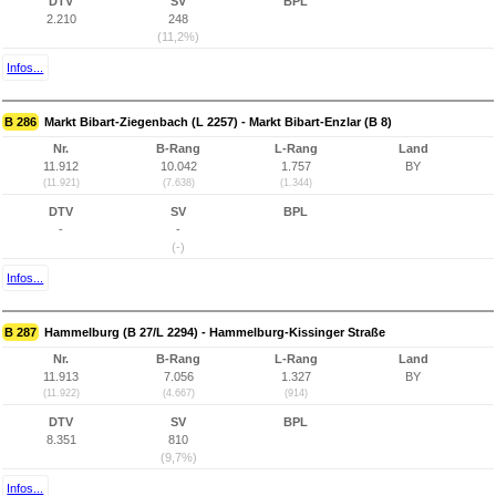
DTV
SV
BPL
2.210
248
(11,2%)
Infos...
B 286
Markt Bibart-Ziegenbach (L 2257) - Markt Bibart-Enzlar (B 8)
Nr.
B-Rang
L-Rang
Land
11.912
10.042
1.757
BY
(11.921)
(7.638)
(1.344)
DTV
SV
BPL
-
-
(-)
Infos...
B 287
Hammelburg (B 27/L 2294) - Hammelburg-Kissinger Straße
Nr.
B-Rang
L-Rang
Land
11.913
7.056
1.327
BY
(11.922)
(4.667)
(914)
DTV
SV
BPL
8.351
810
(9,7%)
Infos...