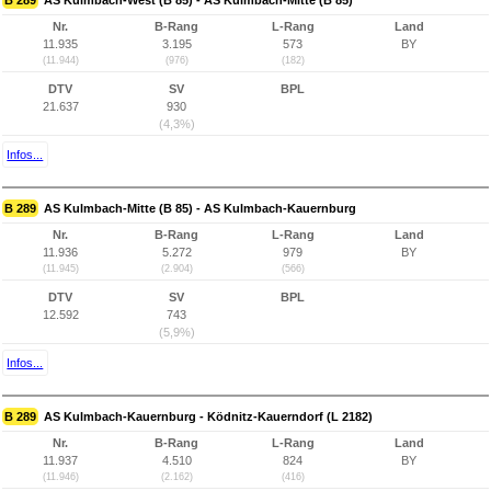
B 289
AS Kulmbach-West (B 85) - AS Kulmbach-Mitte (B 85)
Nr.
B-Rang
L-Rang
Land
11.935
3.195
573
BY
(11.944)
(976)
(182)
DTV
SV
BPL
21.637
930
(4,3%)
Infos...
B 289
AS Kulmbach-Mitte (B 85) - AS Kulmbach-Kauernburg
Nr.
B-Rang
L-Rang
Land
11.936
5.272
979
BY
(11.945)
(2.904)
(566)
DTV
SV
BPL
12.592
743
(5,9%)
Infos...
B 289
AS Kulmbach-Kauernburg - Ködnitz-Kauerndorf (L 2182)
Nr.
B-Rang
L-Rang
Land
11.937
4.510
824
BY
(11.946)
(2.162)
(416)