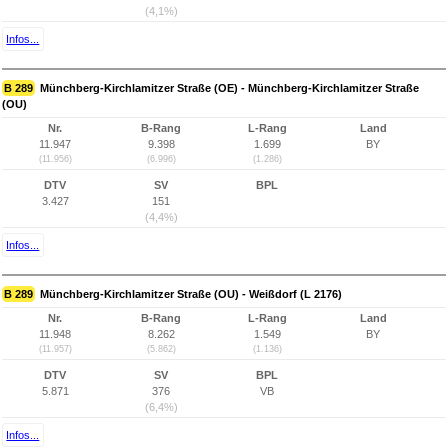
(4,1%)
Infos...
B 289
Münchberg-Kirchlamitzer Straße (OE) - Münchberg-Kirchlamitzer Straße
(OU)
Nr.
B-Rang
L-Rang
Land
11.947
9.398
1.699
BY
(11.956)
(6.996)
(1.286)
DTV
SV
BPL
3.427
151
(4,4%)
Infos...
B 289
Münchberg-Kirchlamitzer Straße (OU) - Weißdorf (L 2176)
Nr.
B-Rang
L-Rang
Land
11.948
8.262
1.549
BY
(11.957)
(5.862)
(1.136)
DTV
SV
BPL
5.871
376
VB
(6,4%)
Infos...