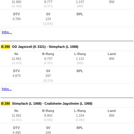
11.960
8.777
1.137
BW
(11.969)
(6.377)
(986)
DTV
SV
BPL
4.784
124
(2,6%)
Infos...
B 290
OD Jagstzell (K 3321) - Stimpfach (L 1068)
Nr.
B-Rang
L-Rang
Land
11.961
8.737
1.131
BW
(11.970)
(6.337)
(980)
DTV
SV
BPL
4.875
297
(6,1%)
Infos...
B 290
Stimpfach (L 1068) - Crailsheim-Jagstheim (L 1068)
Nr.
B-Rang
L-Rang
Land
11.962
8.903
1.154
BW
(11.971)
(6.502)
(1.003)
DTV
SV
BPL
4.490
189