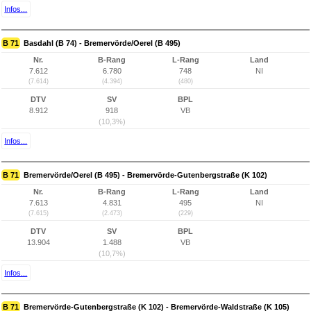
Infos...
B 71
Basdahl (B 74) - Bremervörde/Oerel (B 495)
Nr.
B-Rang
L-Rang
Land
7.612
6.780
748
NI
(7.614)
(4.394)
(480)
DTV
SV
BPL
8.912
918
VB
(10,3%)
Infos...
B 71
Bremervörde/Oerel (B 495) - Bremervörde-Gutenbergstraße (K 102)
Nr.
B-Rang
L-Rang
Land
7.613
4.831
495
NI
(7.615)
(2.473)
(229)
DTV
SV
BPL
13.904
1.488
VB
(10,7%)
Infos...
B 71
Bremervörde-Gutenbergstraße (K 102) - Bremervörde-Waldstraße (K 105)