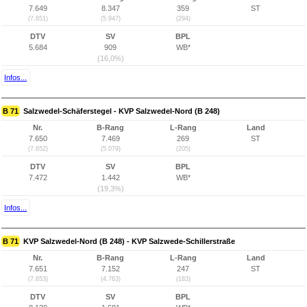
7.649
8.347
359
ST
(7.651)
(5.947)
(294)
DTV
SV
BPL
5.684
909
WB*
(16,0%)
Infos...
B 71
Salzwedel-Schäferstegel - KVP Salzwedel-Nord (B 248)
Nr.
B-Rang
L-Rang
Land
7.650
7.469
269
ST
(7.652)
(5.079)
(205)
DTV
SV
BPL
7.472
1.442
WB*
(19,3%)
Infos...
B 71
KVP Salzwedel-Nord (B 248) - KVP Salzwede-Schillerstraße
Nr.
B-Rang
L-Rang
Land
7.651
7.152
247
ST
(7.653)
(4.763)
(183)
DTV
SV
BPL