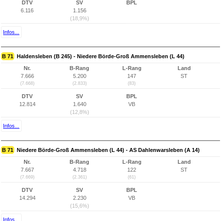
DTV
SV
BPL
6.116
1.156
(18,9%)
Infos...
B 71
Haldensleben (B 245) - Niedere Börde-Groß Ammensleben (L 44)
Nr.
B-Rang
L-Rang
Land
7.666
5.200
147
ST
(7.668)
(2.833)
(83)
DTV
SV
BPL
12.814
1.640
VB
(12,8%)
Infos...
B 71
Niedere Börde-Groß Ammensleben (L 44) - AS Dahlenwarsleben (A 14)
Nr.
B-Rang
L-Rang
Land
7.667
4.718
122
ST
(7.669)
(2.361)
(61)
DTV
SV
BPL
14.294
2.230
VB
(15,6%)
Infos...