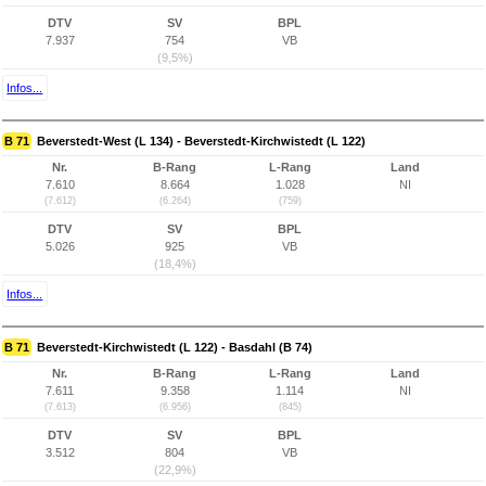
DTV
SV
BPL
7.937
754
VB
(9,5%)
Infos...
B 71
Beverstedt-West (L 134) - Beverstedt-Kirchwistedt (L 122)
Nr.
B-Rang
L-Rang
Land
7.610
8.664
1.028
NI
(7.612)
(6.264)
(759)
DTV
SV
BPL
5.026
925
VB
(18,4%)
Infos...
B 71
Beverstedt-Kirchwistedt (L 122) - Basdahl (B 74)
Nr.
B-Rang
L-Rang
Land
7.611
9.358
1.114
NI
(7.613)
(6.956)
(845)
DTV
SV
BPL
3.512
804
VB
(22,9%)