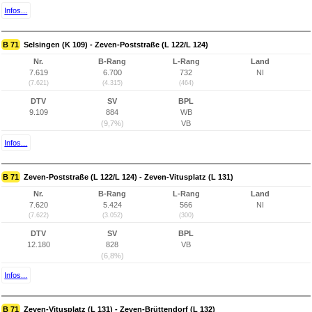
Infos...
B 71
Selsingen (K 109) - Zeven-Poststraße (L 122/L 124)
Nr.
B-Rang
L-Rang
Land
7.619
6.700
732
NI
(7.621)
(4.315)
(464)
DTV
SV
BPL
9.109
884
WB
(9,7%)
VB
Infos...
B 71
Zeven-Poststraße (L 122/L 124) - Zeven-Vitusplatz (L 131)
Nr.
B-Rang
L-Rang
Land
7.620
5.424
566
NI
(7.622)
(3.052)
(300)
DTV
SV
BPL
12.180
828
VB
(6,8%)
Infos...
B 71
Zeven-Vitusplatz (L 131) - Zeven-Brüttendorf (L 132)