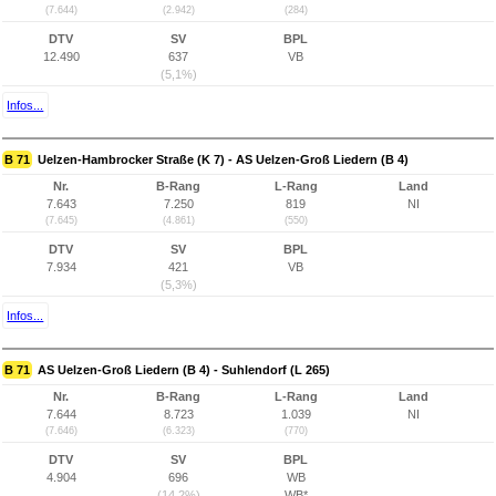
(7.644)
(2.942)
(284)
DTV
SV
BPL
12.490
637
VB
(5,1%)
Infos...
B 71
Uelzen-Hambrocker Straße (K 7) - AS Uelzen-Groß Liedern (B 4)
Nr.
B-Rang
L-Rang
Land
7.643
7.250
819
NI
(7.645)
(4.861)
(550)
DTV
SV
BPL
7.934
421
VB
(5,3%)
Infos...
B 71
AS Uelzen-Groß Liedern (B 4) - Suhlendorf (L 265)
Nr.
B-Rang
L-Rang
Land
7.644
8.723
1.039
NI
(7.646)
(6.323)
(770)
DTV
SV
BPL
4.904
696
WB
(14,2%)
WB*