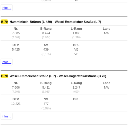
Infos...
B 70
Hamminkeln-Brünen (L 480) - Wesel-Emmericher Straße (L 7)
Nr.
B-Rang
L-Rang
Land
7.605
8.474
1.896
NW
(7.607)
(6.074)
(1.310)
DTV
SV
BPL
5.425
439
VB
(8,1%)
VB
Infos...
B 70
Wesel-Emmericher Straße (L 7) - Wesel-Hagerstownstraße (B 70)
Nr.
B-Rang
L-Rang
Land
7.606
5.411
1.247
NW
(7.608)
(3.039)
(665)
DTV
SV
BPL
12.221
477
(3,9%)
Infos...