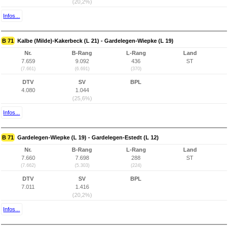
(20,2%)
Infos...
B 71
Kalbe (Milde)-Kakerbeck (L 21) - Gardelegen-Wiepke (L 19)
Nr.
B-Rang
L-Rang
Land
7.659
9.092
436
ST
(7.661)
(6.691)
(370)
DTV
SV
BPL
4.080
1.044
(25,6%)
Infos...
B 71
Gardelegen-Wiepke (L 19) - Gardelegen-Estedt (L 12)
Nr.
B-Rang
L-Rang
Land
7.660
7.698
288
ST
(7.662)
(5.303)
(224)
DTV
SV
BPL
7.011
1.416
(20,2%)
Infos...