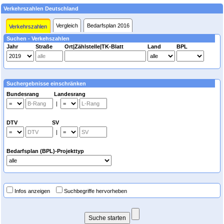
Verkehrszahlen Deutschland
Vergleich
Bedarfsplan 2016
Verkehrszahlen
Suchen - Verkehszahlen
Jahr
Straße
Ort|Zählstelle|TK-Blatt
Land
BPL
Suchergebnisse einschränken
Bundesrang Landesrang
|
DTV SV
|
Bedarfsplan (BPL)-Projekttyp
Infos anzeigen
Suchbegriffe hervorheben