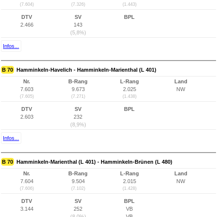
(7.604)
(7.326)
(1.443)
DTV
SV
BPL
2.466
143
(5,8%)
Infos...
B 70
Hamminkeln-Havelich - Hamminkeln-Marienthal (L 401)
Nr.
B-Rang
L-Rang
Land
7.603
9.673
2.025
NW
(7.605)
(7.271)
(1.438)
DTV
SV
BPL
2.603
232
(8,9%)
Infos...
B 70
Hamminkeln-Marienthal (L 401) - Hamminkeln-Brünen (L 480)
Nr.
B-Rang
L-Rang
Land
7.604
9.504
2.015
NW
(7.606)
(7.102)
(1.428)
DTV
SV
BPL
3.144
252
VB
(8,0%)
VB