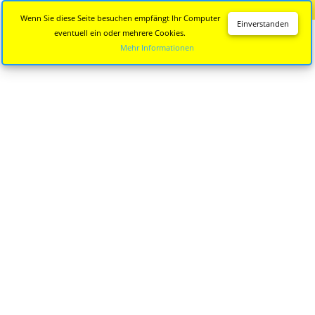
Diese Seite wird nicht mehr aktualisiert.
Zur neuen Seite
Wenn Sie diese Seite besuchen empfängt Ihr Computer
Einverstanden
eventuell ein oder mehrere Cookies.
Mehr Informationen