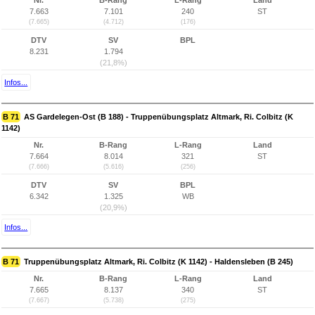
Nr.
B-Rang
L-Rang
Land
7.663
7.101
240
ST
(7.665)
(4.712)
(176)
DTV
SV
BPL
8.231
1.794
(21,8%)
Infos...
B 71
AS Gardelegen-Ost (B 188) - Truppenübungsplatz Altmark, Ri. Colbitz (K
1142)
Nr.
B-Rang
L-Rang
Land
7.664
8.014
321
ST
(7.666)
(5.616)
(256)
DTV
SV
BPL
6.342
1.325
WB
(20,9%)
Infos...
B 71
Truppenübungsplatz Altmark, Ri. Colbitz (K 1142) - Haldensleben (B 245)
Nr.
B-Rang
L-Rang
Land
7.665
8.137
340
ST
(7.667)
(5.738)
(275)