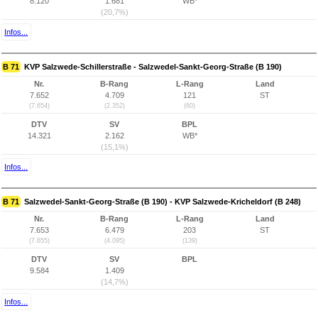
8.120
1.681
WB*
(20,7%)
Infos...
B 71
KVP Salzwede-Schillerstraße - Salzwedel-Sankt-Georg-Straße (B 190)
Nr.
B-Rang
L-Rang
Land
7.652
4.709
121
ST
(7.654)
(2.352)
(60)
DTV
SV
BPL
14.321
2.162
WB*
(15,1%)
Infos...
B 71
Salzwedel-Sankt-Georg-Straße (B 190) - KVP Salzwede-Kricheldorf (B 248)
Nr.
B-Rang
L-Rang
Land
7.653
6.479
203
ST
(7.655)
(4.095)
(139)
DTV
SV
BPL
9.584
1.409
(14,7%)
Infos...