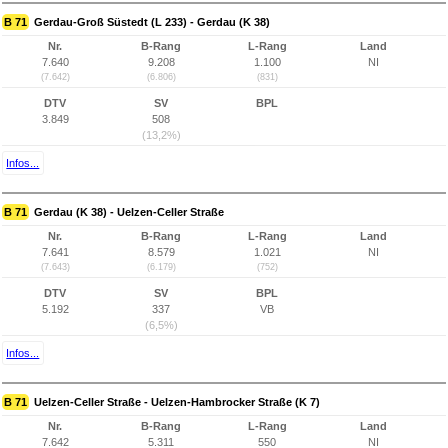
B 71
Gerdau-Groß Süstedt (L 233) - Gerdau (K 38)
Nr.
B-Rang
L-Rang
Land
7.640
9.208
1.100
NI
(7.642)
(6.806)
(831)
DTV
SV
BPL
3.849
508
(13,2%)
Infos...
B 71
Gerdau (K 38) - Uelzen-Celler Straße
Nr.
B-Rang
L-Rang
Land
7.641
8.579
1.021
NI
(7.643)
(6.179)
(752)
DTV
SV
BPL
5.192
337
VB
(6,5%)
Infos...
B 71
Uelzen-Celler Straße - Uelzen-Hambrocker Straße (K 7)
Nr.
B-Rang
L-Rang
Land
7.642
5.311
550
NI