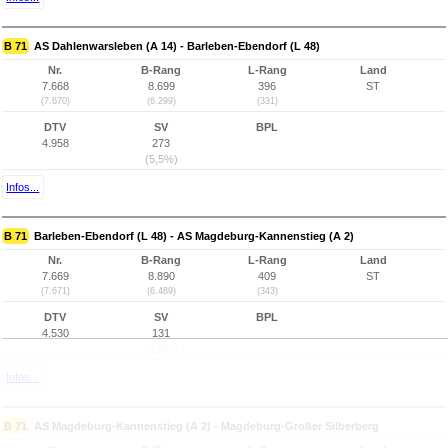
B 71
AS Dahlenwarsleben (A 14) - Barleben-Ebendorf (L 48)
Nr.
B-Rang
L-Rang
Land
7.668
8.699
396
ST
(7.670)
(6.299)
(331)
DTV
SV
BPL
4.958
273
(5,5%)
Infos...
B 71
Barleben-Ebendorf (L 48) - AS Magdeburg-Kannenstieg (A 2)
Nr.
B-Rang
L-Rang
Land
7.669
8.890
409
ST
(7.671)
(6.489)
(343)
DTV
SV
BPL
4.530
131
(2,9%)
Infos...
B 71
AS Magdeburg-Kannenstieg (A 2) - Magdeburg-Großer Silberberg