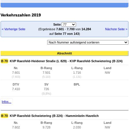
Verkehrszahlen 2019
Seite
< Vorherige Seite
(Ergebnisse
7.601
-
7.700
von
14.284
Nächste Seite >
auf
Seite 77 von 143
)
Abschnitt
B 70
KVP Raesfeld-Heidener Straße (L 829) - KVP Raesfeld-Schwietering (B 224)
Nr.
B-Rang
L-Rang
Land
7.601
7.501
1.716
NW
(7.603)
(5.110)
(1.131)
DTV
SV
BPL
7.410
726
(9,8%)
Infos...
B 70
KVP Raesfeld-Schwietering (B 224) - Hamminkeln-Havelich
Nr.
B-Rang
L-Rang
Land
7.602
9.728
2.030
NW