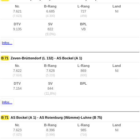
Nr.
B-Rang
L-Rang
Land
7.621
6.685
727
NI
(7.623)
(4.300)
(459)
DTV
SV
BPL
9.135
822
VB
(9,0%)
Infos...
B 71
Zeven-Brüttendorf (L 132) - AS Bockel (A 1)
Nr.
B-Rang
L-Rang
Land
7.622
7.628
869
NI
(7.624)
(5.233)
(600)
DTV
SV
BPL
7.154
844
(11,8%)
Infos...
B 71
AS Bockel (A 1) - AS Rotenburg (Wümme)-Luhne (B 75)
Nr.
B-Rang
L-Rang
Land
7.623
8.396
985
NI
(7.625)
(5.996)
(716)