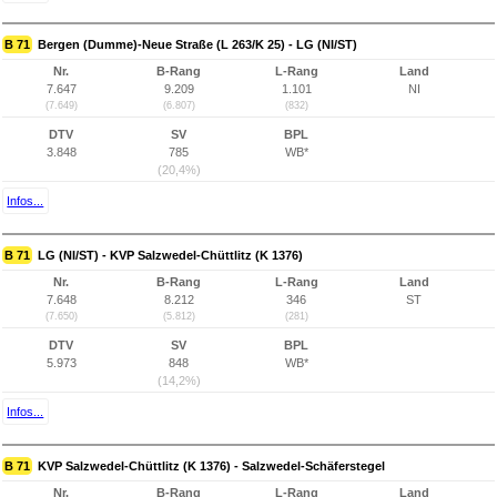
B 71
Bergen (Dumme)-Neue Straße (L 263/K 25) - LG (NI/ST)
Nr.
B-Rang
L-Rang
Land
7.647
9.209
1.101
NI
(7.649)
(6.807)
(832)
DTV
SV
BPL
3.848
785
WB*
(20,4%)
Infos...
B 71
LG (NI/ST) - KVP Salzwedel-Chüttlitz (K 1376)
Nr.
B-Rang
L-Rang
Land
7.648
8.212
346
ST
(7.650)
(5.812)
(281)
DTV
SV
BPL
5.973
848
WB*
(14,2%)
Infos...
B 71
KVP Salzwedel-Chüttlitz (K 1376) - Salzwedel-Schäferstegel
Nr.
B-Rang
L-Rang
Land