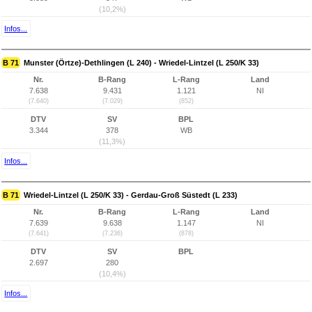
(10,2%)
Infos...
B 71
Munster (Örtze)-Dethlingen (L 240) - Wriedel-Lintzel (L 250/K 33)
Nr.
B-Rang
L-Rang
Land
7.638
9.431
1.121
NI
(7.640)
(7.029)
(852)
DTV
SV
BPL
3.344
378
WB
(11,3%)
Infos...
B 71
Wriedel-Lintzel (L 250/K 33) - Gerdau-Groß Süstedt (L 233)
Nr.
B-Rang
L-Rang
Land
7.639
9.638
1.147
NI
(7.641)
(7.236)
(878)
DTV
SV
BPL
2.697
280
(10,4%)
Infos...