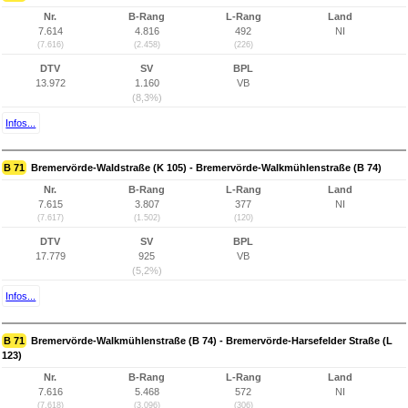
Nr.
B-Rang
L-Rang
Land
7.614
4.816
492
NI
(7.616)
(2.458)
(226)
DTV
SV
BPL
13.972
1.160
VB
(8,3%)
Infos...
B 71
Bremervörde-Waldstraße (K 105) - Bremervörde-Walkmühlenstraße (B 74)
Nr.
B-Rang
L-Rang
Land
7.615
3.807
377
NI
(7.617)
(1.502)
(120)
DTV
SV
BPL
17.779
925
VB
(5,2%)
Infos...
B 71
Bremervörde-Walkmühlenstraße (B 74) - Bremervörde-Harsefelder Straße (L
123)
Nr.
B-Rang
L-Rang
Land
7.616
5.468
572
NI
(7.618)
(3.096)
(306)