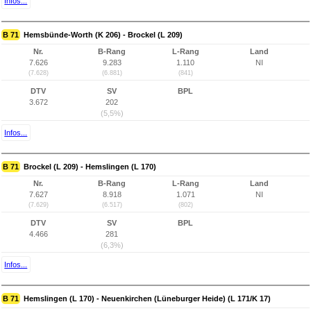
Infos...
B 71
Hemsbünde-Worth (K 206) - Brockel (L 209)
Nr.
B-Rang
L-Rang
Land
7.626
9.283
1.110
NI
(7.628)
(6.881)
(841)
DTV
SV
BPL
3.672
202
(5,5%)
Infos...
B 71
Brockel (L 209) - Hemslingen (L 170)
Nr.
B-Rang
L-Rang
Land
7.627
8.918
1.071
NI
(7.629)
(6.517)
(802)
DTV
SV
BPL
4.466
281
(6,3%)
Infos...
B 71
Hemslingen (L 170) - Neuenkirchen (Lüneburger Heide) (L 171/K 17)