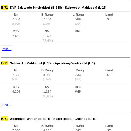
B 71
KVP Salzwede-Kricheldorf (B 248) - Salzwedel-Mahlsdorf (L 15)
Nr.
B-Rang
L-Rang
Land
7.654
7.464
268
ST
(7.656)
(5.074)
(204)
DTV
SV
BPL
7.482
1.377
(18,4%)
Infos...
B 71
Salzwedel-Mahlsdorf (L 15) - Apenburg-Winterfeld (L 1)
Nr.
B-Rang
L-Rang
Land
7.655
8.088
333
ST
(7.657)
(5.690)
(268)
DTV
SV
BPL
6.206
1.154
WB*
(18,6%)
Infos...
B 71
Apenburg-Winterfeld (L 1) - Kalbe (Milde)-Cheinitz (L 11)
Nr.
B-Rang
L-Rang
Land
7.656
8.213
347
ST