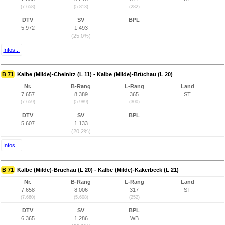
(7.658)
(5.813)
(282)
DTV
SV
BPL
5.972
1.493
(25,0%)
Infos...
B 71
Kalbe (Milde)-Cheinitz (L 11) - Kalbe (Milde)-Brüchau (L 20)
Nr.
B-Rang
L-Rang
Land
7.657
8.389
365
ST
(7.659)
(5.989)
(300)
DTV
SV
BPL
5.607
1.133
(20,2%)
Infos...
B 71
Kalbe (Milde)-Brüchau (L 20) - Kalbe (Milde)-Kakerbeck (L 21)
Nr.
B-Rang
L-Rang
Land
7.658
8.006
317
ST
(7.660)
(5.608)
(252)
DTV
SV
BPL
6.365
1.286
WB