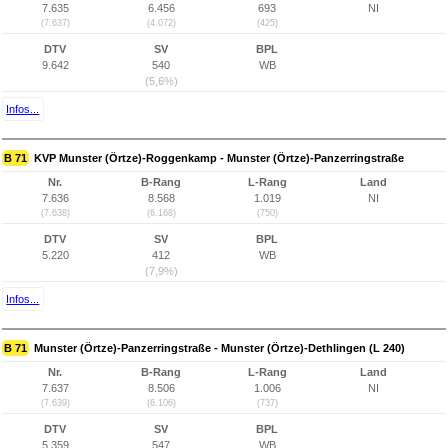
7.635
6.456
693
NI
(7.637)
(4.072)
(425)
DTV
SV
BPL
9.642
540
WB
(5,6%)
Infos...
B 71
KVP Munster (Örtze)-Roggenkamp - Munster (Örtze)-Panzerringstraße
Nr.
B-Rang
L-Rang
Land
7.636
8.568
1.019
NI
(7.638)
(6.168)
(750)
DTV
SV
BPL
5.220
412
WB
(7,9%)
Infos...
B 71
Munster (Örtze)-Panzerringstraße - Munster (Örtze)-Dethlingen (L 240)
Nr.
B-Rang
L-Rang
Land
7.637
8.506
1.006
NI
(7.639)
(6.106)
(737)
DTV
SV
BPL
5.359
547
WB