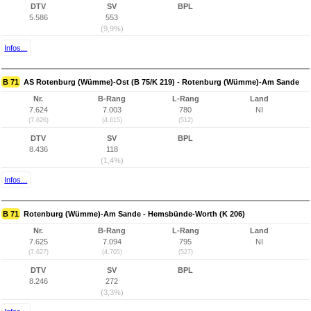
DTV
SV
BPL
5.586
553
(9,9%)
Infos...
B 71
AS Rotenburg (Wümme)-Ost (B 75/K 219) - Rotenburg (Wümme)-Am Sande
Nr.
B-Rang
L-Rang
Land
7.624
7.003
780
NI
(7.626)
(4.615)
(512)
DTV
SV
BPL
8.436
118
(1,4%)
Infos...
B 71
Rotenburg (Wümme)-Am Sande - Hemsbünde-Worth (K 206)
Nr.
B-Rang
L-Rang
Land
7.625
7.094
795
NI
(7.627)
(4.705)
(527)
DTV
SV
BPL
8.246
272
(3,3%)