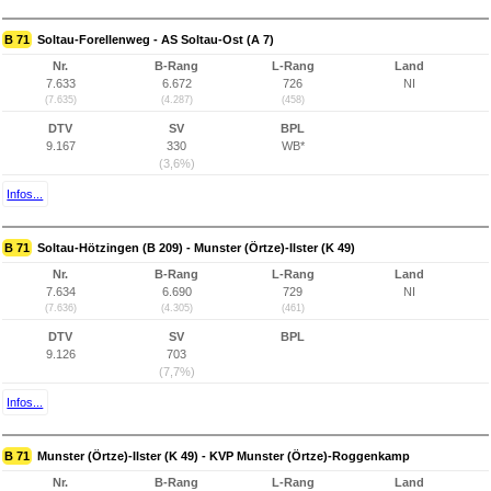
B 71
Soltau-Forellenweg - AS Soltau-Ost (A 7)
Nr.
B-Rang
L-Rang
Land
7.633
6.672
726
NI
(7.635)
(4.287)
(458)
DTV
SV
BPL
9.167
330
WB*
(3,6%)
Infos...
B 71
Soltau-Hötzingen (B 209) - Munster (Örtze)-Ilster (K 49)
Nr.
B-Rang
L-Rang
Land
7.634
6.690
729
NI
(7.636)
(4.305)
(461)
DTV
SV
BPL
9.126
703
(7,7%)
Infos...
B 71
Munster (Örtze)-Ilster (K 49) - KVP Munster (Örtze)-Roggenkamp
Nr.
B-Rang
L-Rang
Land