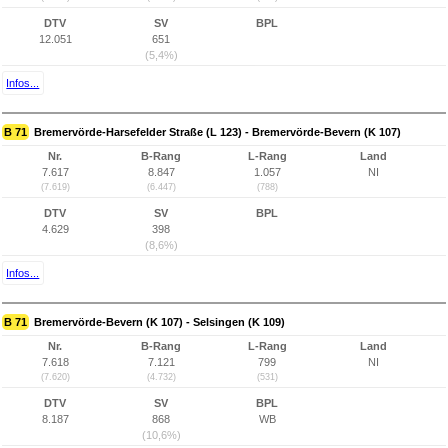
DTV
SV
BPL
12.051
651
(5,4%)
Infos...
B 71
Bremervörde-Harsefelder Straße (L 123) - Bremervörde-Bevern (K 107)
Nr.
B-Rang
L-Rang
Land
7.617
8.847
1.057
NI
(7.619)
(6.447)
(788)
DTV
SV
BPL
4.629
398
(8,6%)
Infos...
B 71
Bremervörde-Bevern (K 107) - Selsingen (K 109)
Nr.
B-Rang
L-Rang
Land
7.618
7.121
799
NI
(7.620)
(4.732)
(531)
DTV
SV
BPL
8.187
868
WB
(10,6%)