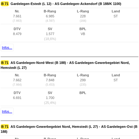
B 71
Gardelegen-Estedt (L 12) - AS Gardelegen-Ackendorf (B 188/K 1100)
Nr.
B-Rang
L-Rang
Land
7.661
6.985
228
ST
(7.663)
(4.597)
(164)
DTV
SV
BPL
8.479
1.577
VB
(18,6%)
Infos...
B 71
AS Gardelegen-Nord-West (B 188) - AS Gardelegen-Gewerbegebiet Nord,
Hemstedt (L 27)
Nr.
B-Rang
L-Rang
Land
7.662
7.848
299
ST
(7.664)
(5.453)
(235)
DTV
SV
BPL
6.691
1.700
(25,4%)
Infos...
B 71
AS Gardelegen-Gewerbegebiet Nord, Hemstedt (L 27) - AS Gardelegen-Ost (B
188)