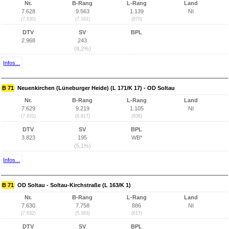
Nr.
B-Rang
L-Rang
Land
7.628
9.563
1.139
NI
(7.630)
(7.161)
(870)
DTV
SV
BPL
2.968
243
(8,2%)
Infos...
B 71
Neuenkirchen (Lüneburger Heide) (L 171/K 17) - OD Soltau
Nr.
B-Rang
L-Rang
Land
7.629
9.219
1.105
NI
(7.631)
(6.817)
(836)
DTV
SV
BPL
3.823
195
WB*
(5,1%)
Infos...
B 71
OD Soltau - Soltau-Kirchstraße (L 163/K 1)
Nr.
B-Rang
L-Rang
Land
7.630
7.758
886
NI
(7.632)
(5.363)
(617)
DTV
SV
BPL