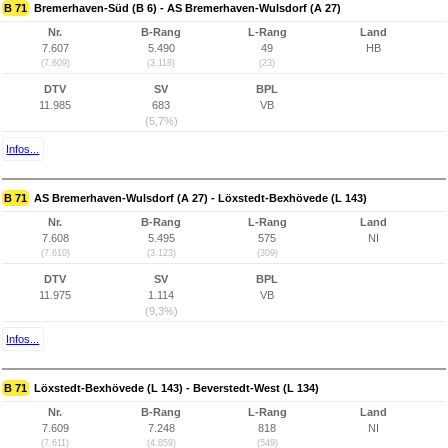
B 71
Bremerhaven-Süd (B 6) - AS Bremerhaven-Wulsdorf (A 27)
Nr.
B-Rang
L-Rang
Land
7.607
5.490
49
HB
(7.609)
(3.118)
(23)
DTV
SV
BPL
11.985
683
VB
(5,7%)
Infos...
B 71
AS Bremerhaven-Wulsdorf (A 27) - Löxstedt-Bexhövede (L 143)
Nr.
B-Rang
L-Rang
Land
7.608
5.495
575
NI
(7.610)
(3.123)
(309)
DTV
SV
BPL
11.975
1.114
VB
(9,3%)
Infos...
B 71
Löxstedt-Bexhövede (L 143) - Beverstedt-West (L 134)
Nr.
B-Rang
L-Rang
Land
7.609
7.248
818
NI
(7.611)
(4.859)
(549)