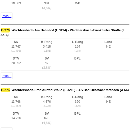
10.883
381
WB
(3,5%)
Infos...
B 276
Wächtersbach-Am Bahnhof (L 3194) - Wächtersbach-Frankfurter Straße (L
3216)
Nr.
B-Rang
L-Rang
Land
11.747
3.418
184
HE
(11.756)
(1.151)
(178)
DTV
SV
BPL
20.092
763
(3,8%)
Infos...
B 276
Wächtersbach-Frankfurter Straße (L 3216) - AS Bad Orb/Wächtersbach (A 66)
Nr.
B-Rang
L-Rang
Land
11.748
4.576
320
HE
(11.757)
(2.226)
(309)
DTV
SV
BPL
14.736
678
(4,6%)