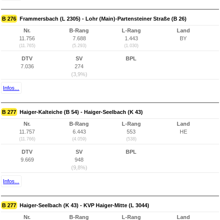
B 276
Frammersbach (L 2305) - Lohr (Main)-Partensteiner Straße (B 26)
Nr.
B-Rang
L-Rang
Land
11.756
7.688
1.443
BY
(11.765)
(5.293)
(1.030)
DTV
SV
BPL
7.036
274
(3,9%)
Infos...
B 277
Haiger-Kalteiche (B 54) - Haiger-Seelbach (K 43)
Nr.
B-Rang
L-Rang
Land
11.757
6.443
553
HE
(11.766)
(4.059)
(538)
DTV
SV
BPL
9.669
948
(9,8%)
Infos...
B 277
Haiger-Seelbach (K 43) - KVP Haiger-Mitte (L 3044)
Nr.
B-Rang
L-Rang
Land