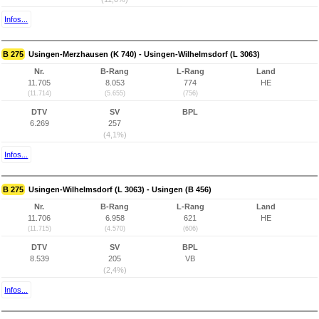
Infos...
B 275
Usingen-Merzhausen (K 740) - Usingen-Wilhelmsdorf (L 3063)
Nr.
B-Rang
L-Rang
Land
11.705
8.053
774
HE
(11.714)
(5.655)
(756)
DTV
SV
BPL
6.269
257
(4,1%)
Infos...
B 275
Usingen-Wilhelmsdorf (L 3063) - Usingen (B 456)
Nr.
B-Rang
L-Rang
Land
11.706
6.958
621
HE
(11.715)
(4.570)
(606)
DTV
SV
BPL
8.539
205
VB
(2,4%)
Infos...