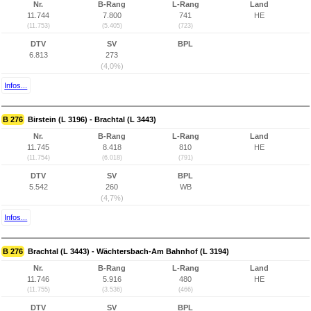
Nr.
B-Rang
L-Rang
Land
11.744
7.800
741
HE
(11.753)
(5.405)
(723)
DTV
SV
BPL
6.813
273
(4,0%)
Infos...
B 276
Birstein (L 3196) - Brachtal (L 3443)
Nr.
B-Rang
L-Rang
Land
11.745
8.418
810
HE
(11.754)
(6.018)
(791)
DTV
SV
BPL
5.542
260
WB
(4,7%)
Infos...
B 276
Brachtal (L 3443) - Wächtersbach-Am Bahnhof (L 3194)
Nr.
B-Rang
L-Rang
Land
11.746
5.916
480
HE
(11.755)
(3.536)
(466)
DTV
SV
BPL