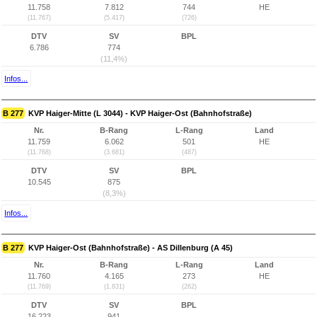
11.758
7.812
744
HE
(11.767)
(5.417)
(726)
DTV
SV
BPL
6.786
774
(11,4%)
Infos...
B 277
KVP Haiger-Mitte (L 3044) - KVP Haiger-Ost (Bahnhofstraße)
Nr.
B-Rang
L-Rang
Land
11.759
6.062
501
HE
(11.768)
(3.681)
(487)
DTV
SV
BPL
10.545
875
(8,3%)
Infos...
B 277
KVP Haiger-Ost (Bahnhofstraße) - AS Dillenburg (A 45)
Nr.
B-Rang
L-Rang
Land
11.760
4.165
273
HE
(11.769)
(1.831)
(262)
DTV
SV
BPL
16.223
941