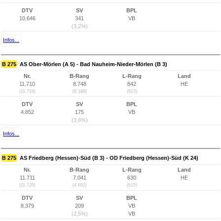
DTV
SV
BPL
10.646
341
VB
(3,2%)
Infos...
B 275
AS Ober-Mörlen (A 5) - Bad Nauheim-Nieder-Mörlen (B 3)
Nr.
B-Rang
L-Rang
Land
11.710
8.748
842
HE
(11.719)
(6.348)
(823)
DTV
SV
BPL
4.852
175
VB
(3,6%)
Infos...
B 275
AS Friedberg (Hessen)-Süd (B 3) - OD Friedberg (Hessen)-Süd (K 24)
Nr.
B-Rang
L-Rang
Land
11.711
7.041
630
HE
(11.720)
(4.652)
(615)
DTV
SV
BPL
8.379
209
VB
(2,5%)
VB