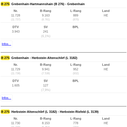
B 275
Grebenhain-Hartmannshain (B 276) - Grebenhain
Nr.
B-Rang
L-Rang
Land
11.728
9.163
889
HE
(11.737)
(6.761)
(870)
DTV
SV
BPL
3.943
241
(6,1%)
Infos...
B 275
Grebenhain - Herbstein-Altenschlirf (L 3182)
Nr.
B-Rang
L-Rang
Land
11.729
9.941
952
HE
(11.738)
(7.538)
(932)
DTV
SV
BPL
1.605
127
(7,9%)
Infos...
B 275
Herbstein-Altenschlirf (L 3182) - Herbstein-Rixfeld (L 3139)
Nr.
B-Rang
L-Rang
Land
11.730
8.153
778
HE