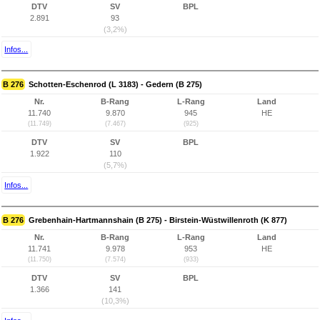
DTV
SV
BPL
2.891
93
(3,2%)
Infos...
B 276
Schotten-Eschenrod (L 3183) - Gedern (B 275)
Nr.
B-Rang
L-Rang
Land
11.740
9.870
945
HE
(11.749)
(7.467)
(925)
DTV
SV
BPL
1.922
110
(5,7%)
Infos...
B 276
Grebenhain-Hartmannshain (B 275) - Birstein-Wüstwillenroth (K 877)
Nr.
B-Rang
L-Rang
Land
11.741
9.978
953
HE
(11.750)
(7.574)
(933)
DTV
SV
BPL
1.366
141
(10,3%)