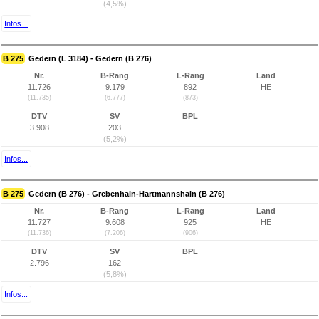
(4,5%)
Infos...
B 275
Gedern (L 3184) - Gedern (B 276)
Nr.
B-Rang
L-Rang
Land
11.726
9.179
892
HE
(11.735)
(6.777)
(873)
DTV
SV
BPL
3.908
203
(5,2%)
Infos...
B 275
Gedern (B 276) - Grebenhain-Hartmannshain (B 276)
Nr.
B-Rang
L-Rang
Land
11.727
9.608
925
HE
(11.736)
(7.206)
(906)
DTV
SV
BPL
2.796
162
(5,8%)
Infos...