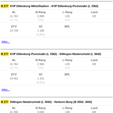
B 277
KVP Dillenburg-Mitte/Stadion - KVP Dillenburg-Poststraße (L 3362)
Nr.
B-Rang
L-Rang
Land
11.763
2.888
126
HE
(11.772)
(736)
(122)
DTV
SV
BPL
24.709
1.186
(4,8%)
Infos...
B 277
KVP Dillenburg-Poststraße (L 3362) - Dillingen-Niederscheld (L 3042)
Nr.
B-Rang
L-Rang
Land
11.764
2.906
129
HE
(11.773)
(751)
(125)
DTV
SV
BPL
24.461
1.101
(4,5%)
Infos...
B 277
Dillingen-Niederscheld (L 3042) - Herborn-Burg (B 255/L 3042)
Nr.
B-Rang
L-Rang
Land
11.765
3.000
139
HE