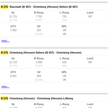
B 275
Ranstadt (B 457) - Ortenberg (Hessen)-Selters (B 457)
Nr.
B-Rang
L-Rang
Land
11.721
7.702
732
HE
(11.730)
(5.307)
(714)
DTV
SV
BPL
7.002
315
VB
(4,5%)
VB
Infos...
B 275
Ortenberg (Hessen)-Selters (B 457) - Ortenberg (Hessen)
Nr.
B-Rang
L-Rang
Land
11.722
7.056
635
HE
(11.731)
(4.667)
(620)
DTV
SV
BPL
8.351
459
VB
(5,5%)
VB
Infos...
B 275
Ortenberg (Hessen) - Ortenberg (Hessen)-Lißberg
Nr.
B-Rang
L-Rang
Land