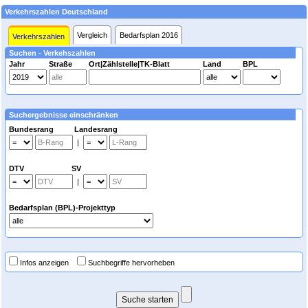
Verkehrszahlen Deutschland
Vergleich
Bedarfsplan 2016
Verkehrszahlen
Suchen - Verkehszahlen
Jahr
Straße
Ort|Zählstelle|TK-Blatt
Land
BPL
Suchergebnisse einschränken
Bundesrang Landesrang
|
DTV SV
|
Bedarfsplan (BPL)-Projekttyp
Infos anzeigen
Suchbegriffe hervorheben