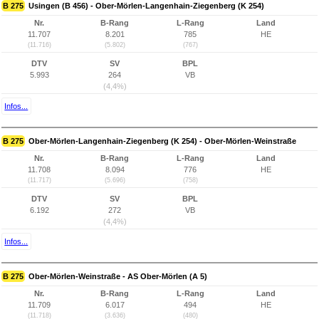
B 275
Usingen (B 456) - Ober-Mörlen-Langenhain-Ziegenberg (K 254)
Nr.
B-Rang
L-Rang
Land
11.707
8.201
785
HE
(11.716)
(5.802)
(767)
DTV
SV
BPL
5.993
264
VB
(4,4%)
Infos...
B 275
Ober-Mörlen-Langenhain-Ziegenberg (K 254) - Ober-Mörlen-Weinstraße
Nr.
B-Rang
L-Rang
Land
11.708
8.094
776
HE
(11.717)
(5.696)
(758)
DTV
SV
BPL
6.192
272
VB
(4,4%)
Infos...
B 275
Ober-Mörlen-Weinstraße - AS Ober-Mörlen (A 5)
Nr.
B-Rang
L-Rang
Land
11.709
6.017
494
HE
(11.718)
(3.636)
(480)