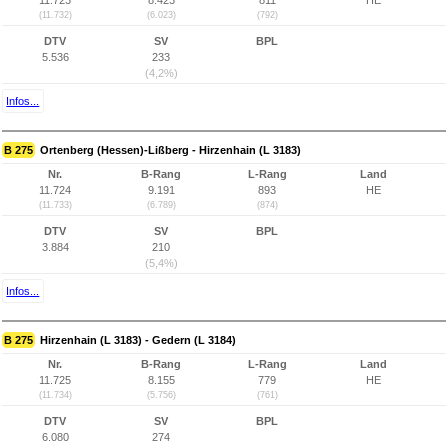
11.723
8.423
811
HE
(11.732)
(6.023)
(792)
DTV
SV
BPL
5.536
233
(4,2%)
Infos...
B 275
Ortenberg (Hessen)-Lißberg - Hirzenhain (L 3183)
Nr.
B-Rang
L-Rang
Land
11.724
9.191
893
HE
(11.733)
(6.789)
(874)
DTV
SV
BPL
3.884
210
(5,4%)
Infos...
B 275
Hirzenhain (L 3183) - Gedern (L 3184)
Nr.
B-Rang
L-Rang
Land
11.725
8.155
779
HE
(11.734)
(5.756)
(761)
DTV
SV
BPL
6.080
274