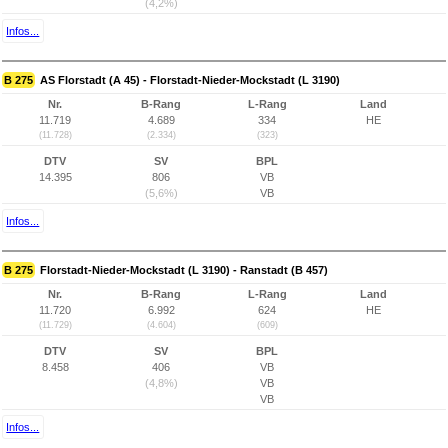
(4,2%)
Infos...
B 275
AS Florstadt (A 45) - Florstadt-Nieder-Mockstadt (L 3190)
Nr.
B-Rang
L-Rang
Land
11.719
4.689
334
HE
(11.728)
(2.334)
(323)
DTV
SV
BPL
14.395
806
VB
(5,6%)
VB
Infos...
B 275
Florstadt-Nieder-Mockstadt (L 3190) - Ranstadt (B 457)
Nr.
B-Rang
L-Rang
Land
11.720
6.992
624
HE
(11.729)
(4.604)
(609)
DTV
SV
BPL
8.458
406
VB
(4,8%)
VB
VB
Infos...