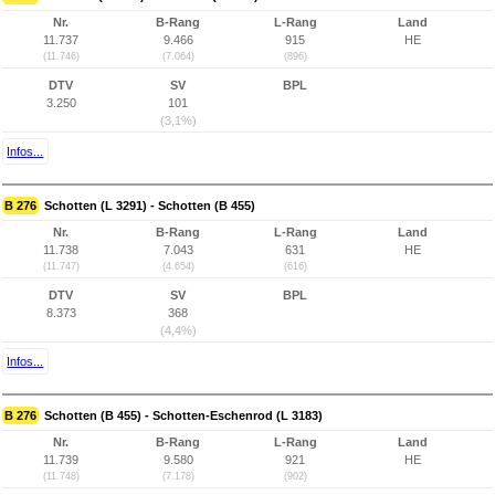
Nr.
B-Rang
L-Rang
Land
11.737
9.466
915
HE
(11.746)
(7.064)
(896)
DTV
SV
BPL
3.250
101
(3,1%)
Infos...
B 276
Schotten (L 3291) - Schotten (B 455)
Nr.
B-Rang
L-Rang
Land
11.738
7.043
631
HE
(11.747)
(4.654)
(616)
DTV
SV
BPL
8.373
368
(4,4%)
Infos...
B 276
Schotten (B 455) - Schotten-Eschenrod (L 3183)
Nr.
B-Rang
L-Rang
Land
11.739
9.580
921
HE
(11.748)
(7.178)
(902)