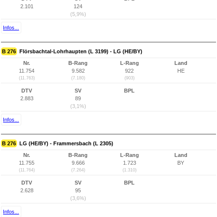
2.101
124
(5,9%)
Infos...
B 276
Flörsbachtal-Lohrhaupten (L 3199) - LG (HE/BY)
Nr.
B-Rang
L-Rang
Land
11.754
9.582
922
HE
(11.763)
(7.180)
(903)
DTV
SV
BPL
2.883
89
(3,1%)
Infos...
B 276
LG (HE/BY) - Frammersbach (L 2305)
Nr.
B-Rang
L-Rang
Land
11.755
9.666
1.723
BY
(11.764)
(7.264)
(1.310)
DTV
SV
BPL
2.628
95
(3,6%)
Infos...