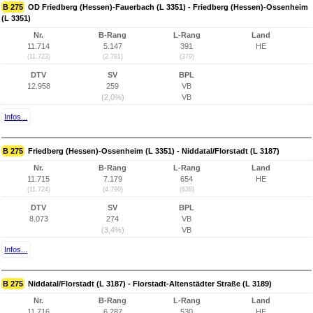
B 275
OD Friedberg (Hessen)-Fauerbach (L 3351) - Friedberg (Hessen)-Ossenheim
(L 3351)
Nr.
B-Rang
L-Rang
Land
11.714
5.147
391
HE
(11.723)
(2.781)
(379)
DTV
SV
BPL
12.958
259
VB
(2,0%)
VB
Infos...
B 275
Friedberg (Hessen)-Ossenheim (L 3351) - Niddatal/Florstadt (L 3187)
Nr.
B-Rang
L-Rang
Land
11.715
7.179
654
HE
(11.724)
(4.790)
(638)
DTV
SV
BPL
8.073
274
VB
(3,4%)
VB
Infos...
B 275
Niddatal/Florstadt (L 3187) - Florstadt-Altenstädter Straße (L 3189)
Nr.
B-Rang
L-Rang
Land
11.716
6.287
530
HE