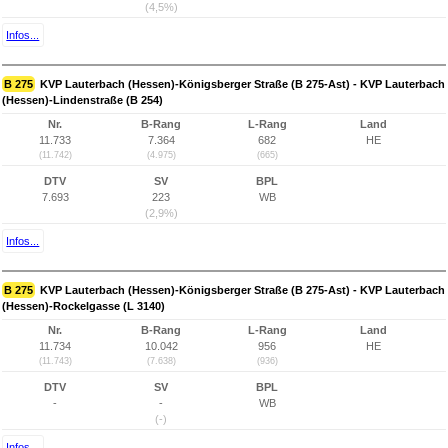
(4,5%)
Infos...
B 275
KVP Lauterbach (Hessen)-Königsberger Straße (B 275-Ast) - KVP Lauterbach
(Hessen)-Lindenstraße (B 254)
Nr.
B-Rang
L-Rang
Land
11.733
7.364
682
HE
(11.742)
(4.975)
(665)
DTV
SV
BPL
7.693
223
WB
(2,9%)
Infos...
B 275
KVP Lauterbach (Hessen)-Königsberger Straße (B 275-Ast) - KVP Lauterbach
(Hessen)-Rockelgasse (L 3140)
Nr.
B-Rang
L-Rang
Land
11.734
10.042
956
HE
(11.743)
(7.638)
(936)
DTV
SV
BPL
-
-
WB
(-)
Infos...