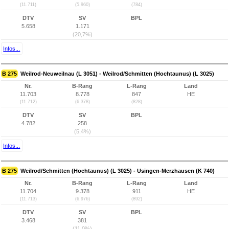
(11.711)
(5.960)
(784)
DTV
SV
BPL
5.658
1.171
(20,7%)
Infos...
B 275
Weilrod-Neuweilnau (L 3051) - Weilrod/Schmitten (Hochtaunus) (L 3025)
Nr.
B-Rang
L-Rang
Land
11.703
8.778
847
HE
(11.712)
(6.378)
(828)
DTV
SV
BPL
4.782
258
(5,4%)
Infos...
B 275
Weilrod/Schmitten (Hochtaunus) (L 3025) - Usingen-Merzhausen (K 740)
Nr.
B-Rang
L-Rang
Land
11.704
9.378
911
HE
(11.713)
(6.976)
(892)
DTV
SV
BPL
3.468
381
(11,0%)