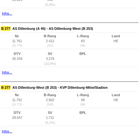
(5,8%)
Infos...
B 277
AS Dillenburg (A 45) - AS Dillenburg-West (B 253)
Nr.
B-Rang
L-Rang
Land
11.761
2.412
83
HE
(11.770)
(437)
(86)
DTV
SV
BPL
30.334
3.276
(10,8%)
Infos...
B 277
AS Dillenburg-West (B 253) - KVP Dillenburg-Mitte/Stadion
Nr.
B-Rang
L-Rang
Land
11.762
2.602
99
HE
(11.771)
(543)
(99)
DTV
SV
BPL
28.047
1.711
(6,1%)
Infos...