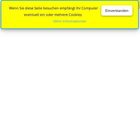
Diese Seite wird nicht mehr aktualisiert.
Zur neuen Seite
Wenn Sie diese Seite besuchen empfängt Ihr Computer
Einverstanden
eventuell ein oder mehrere Cookies.
Mehr Informationen