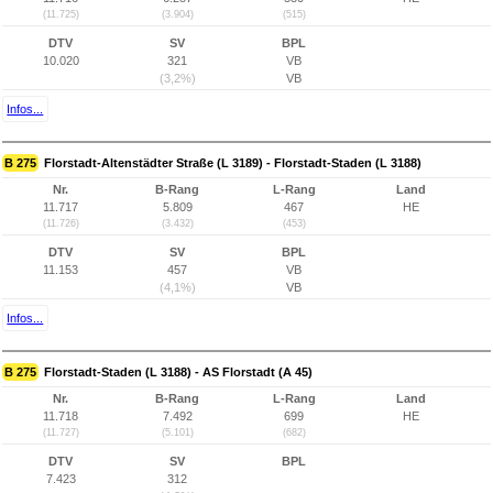
(11.725)
(3.904)
(515)
DTV
SV
BPL
10.020
321
VB
(3,2%)
VB
Infos...
B 275
Florstadt-Altenstädter Straße (L 3189) - Florstadt-Staden (L 3188)
Nr.
B-Rang
L-Rang
Land
11.717
5.809
467
HE
(11.726)
(3.432)
(453)
DTV
SV
BPL
11.153
457
VB
(4,1%)
VB
Infos...
B 275
Florstadt-Staden (L 3188) - AS Florstadt (A 45)
Nr.
B-Rang
L-Rang
Land
11.718
7.492
699
HE
(11.727)
(5.101)
(682)
DTV
SV
BPL
7.423
312