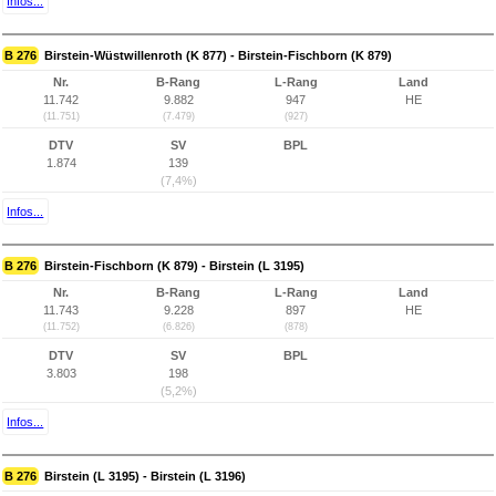
Infos...
B 276
Birstein-Wüstwillenroth (K 877) - Birstein-Fischborn (K 879)
Nr.
B-Rang
L-Rang
Land
11.742
9.882
947
HE
(11.751)
(7.479)
(927)
DTV
SV
BPL
1.874
139
(7,4%)
Infos...
B 276
Birstein-Fischborn (K 879) - Birstein (L 3195)
Nr.
B-Rang
L-Rang
Land
11.743
9.228
897
HE
(11.752)
(6.826)
(878)
DTV
SV
BPL
3.803
198
(5,2%)
Infos...
B 276
Birstein (L 3195) - Birstein (L 3196)