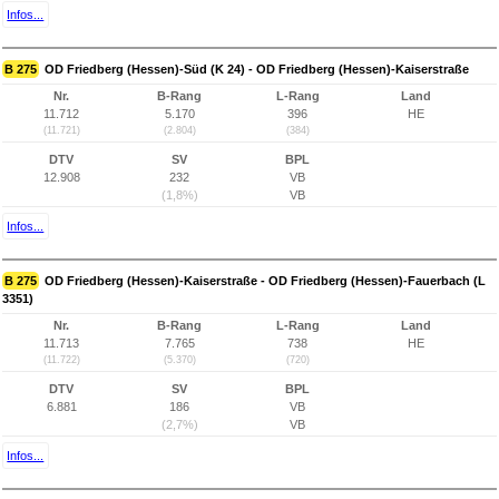
Infos...
B 275
OD Friedberg (Hessen)-Süd (K 24) - OD Friedberg (Hessen)-Kaiserstraße
Nr.
B-Rang
L-Rang
Land
11.712
5.170
396
HE
(11.721)
(2.804)
(384)
DTV
SV
BPL
12.908
232
VB
(1,8%)
VB
Infos...
B 275
OD Friedberg (Hessen)-Kaiserstraße - OD Friedberg (Hessen)-Fauerbach (L
3351)
Nr.
B-Rang
L-Rang
Land
11.713
7.765
738
HE
(11.722)
(5.370)
(720)
DTV
SV
BPL
6.881
186
VB
(2,7%)
VB
Infos...