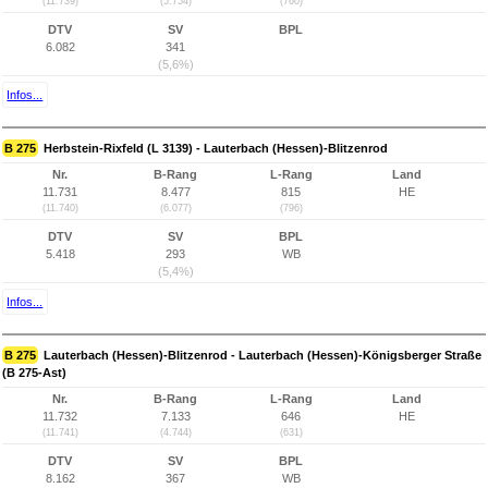
(11.739)
(5.754)
(760)
DTV
SV
BPL
6.082
341
(5,6%)
Infos...
B 275
Herbstein-Rixfeld (L 3139) - Lauterbach (Hessen)-Blitzenrod
Nr.
B-Rang
L-Rang
Land
11.731
8.477
815
HE
(11.740)
(6.077)
(796)
DTV
SV
BPL
5.418
293
WB
(5,4%)
Infos...
B 275
Lauterbach (Hessen)-Blitzenrod - Lauterbach (Hessen)-Königsberger Straße
(B 275-Ast)
Nr.
B-Rang
L-Rang
Land
11.732
7.133
646
HE
(11.741)
(4.744)
(631)
DTV
SV
BPL
8.162
367
WB