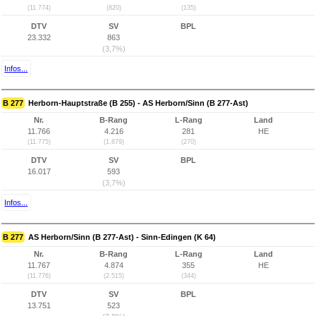
(11.774)
(820)
(135)
DTV
SV
BPL
23.332
863
(3,7%)
Infos...
B 277
Herborn-Hauptstraße (B 255) - AS Herborn/Sinn (B 277-Ast)
Nr.
B-Rang
L-Rang
Land
11.766
4.216
281
HE
(11.775)
(1.879)
(270)
DTV
SV
BPL
16.017
593
(3,7%)
Infos...
B 277
AS Herborn/Sinn (B 277-Ast) - Sinn-Edingen (K 64)
Nr.
B-Rang
L-Rang
Land
11.767
4.874
355
HE
(11.776)
(2.515)
(344)
DTV
SV
BPL
13.751
523