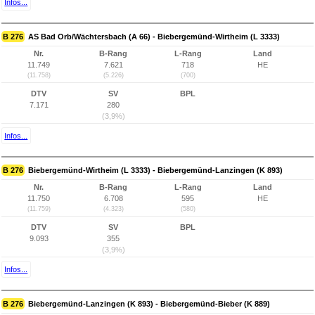
Infos...
B 276
AS Bad Orb/Wächtersbach (A 66) - Biebergemünd-Wirtheim (L 3333)
Nr.
B-Rang
L-Rang
Land
11.749
7.621
718
HE
(11.758)
(5.226)
(700)
DTV
SV
BPL
7.171
280
(3,9%)
Infos...
B 276
Biebergemünd-Wirtheim (L 3333) - Biebergemünd-Lanzingen (K 893)
Nr.
B-Rang
L-Rang
Land
11.750
6.708
595
HE
(11.759)
(4.323)
(580)
DTV
SV
BPL
9.093
355
(3,9%)
Infos...
B 276
Biebergemünd-Lanzingen (K 893) - Biebergemünd-Bieber (K 889)