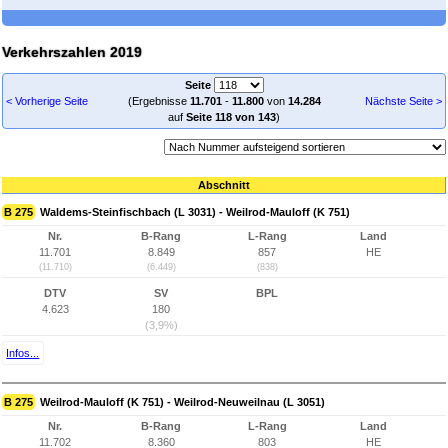
Verkehrszahlen 2019
Seite
< Vorherige Seite
(Ergebnisse
11.701
-
11.800
von
14.284
Nächste Seite >
auf
Seite 118 von 143
)
Abschnitt
B 275
Waldems-Steinfischbach (L 3031) - Weilrod-Mauloff (K 751)
Nr.
B-Rang
L-Rang
Land
11.701
8.849
857
HE
(11.710)
(6.449)
(838)
DTV
SV
BPL
4.623
180
(3,9%)
Infos...
B 275
Weilrod-Mauloff (K 751) - Weilrod-Neuweilnau (L 3051)
Nr.
B-Rang
L-Rang
Land
11.702
8.360
803
HE