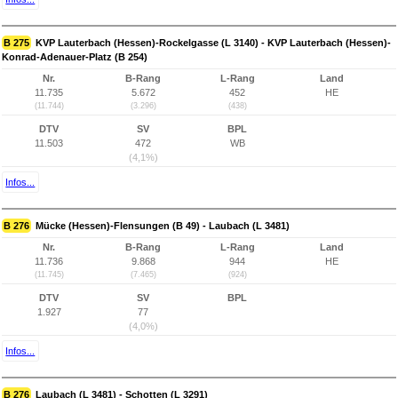
B 275
KVP Lauterbach (Hessen)-Rockelgasse (L 3140) - KVP Lauterbach (Hessen)-
Konrad-Adenauer-Platz (B 254)
Nr.
B-Rang
L-Rang
Land
11.735
5.672
452
HE
(11.744)
(3.296)
(438)
DTV
SV
BPL
11.503
472
WB
(4,1%)
Infos...
B 276
Mücke (Hessen)-Flensungen (B 49) - Laubach (L 3481)
Nr.
B-Rang
L-Rang
Land
11.736
9.868
944
HE
(11.745)
(7.465)
(924)
DTV
SV
BPL
1.927
77
(4,0%)
Infos...
B 276
Laubach (L 3481) - Schotten (L 3291)