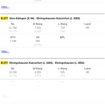
(3,8%)
Infos...
B 277
Sinn-Edingen (K 64) - Ehringshausen-Katzenfurt (L 3283)
Nr.
B-Rang
L-Rang
Land
11.768
7.631
720
HE
(11.777)
(5.236)
(702)
DTV
SV
BPL
7.149
265
(3,7%)
Infos...
B 277
Ehringshausen-Katzenfurt (L 3283) - Ehringshausen (L 3052)
Nr.
B-Rang
L-Rang
Land
11.769
6.255
525
HE
(11.778)
(3.873)
(510)
DTV
SV
BPL
10.095
303
(3,0%)
Infos...