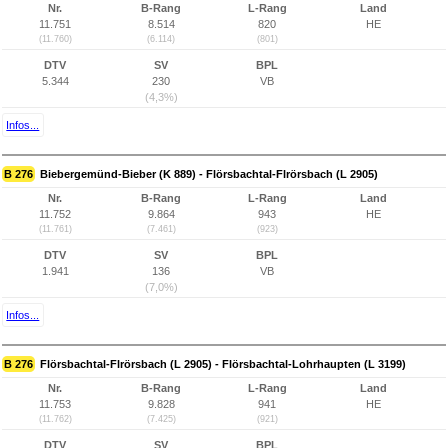
Nr.
B-Rang
L-Rang
Land
11.751
8.514
820
HE
(11.760)
(6.114)
(801)
DTV
SV
BPL
5.344
230
VB
(4,3%)
Infos...
B 276
Biebergemünd-Bieber (K 889) - Flörsbachtal-Flrörsbach (L 2905)
Nr.
B-Rang
L-Rang
Land
11.752
9.864
943
HE
(11.761)
(7.461)
(923)
DTV
SV
BPL
1.941
136
VB
(7,0%)
Infos...
B 276
Flörsbachtal-Flrörsbach (L 2905) - Flörsbachtal-Lohrhaupten (L 3199)
Nr.
B-Rang
L-Rang
Land
11.753
9.828
941
HE
(11.762)
(7.425)
(921)
DTV
SV
BPL