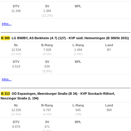
DTV
SV
BPL
11.346
1.384
(12,2%)
Infos...
B 300
LG BW/BY, AS Berkheim (A 7) (127) - KVP südl. Heimertingen (B 300/St 2031)
Nr.
B-Rang
L-Rang
Land
12.534
7.928
1.494
BY
(12.543)
(5.532)
(1.081)
DTV
SV
BPL
6.519
639
(9,8%)
Infos...
B 313
OD Espasingen, Meersburger Straße (B 34) - KVP Stockach-Rißtorf,
Nenzinger Straße (L 194)
Nr.
B-Rang
L-Rang
Land
12.535
6.797
945
BW
(12.544)
(4.410)
(795)
DTV
SV
BPL
8.879
471