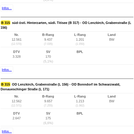
Infos...
B 315
süd-östl. Hinterzarten, südl. Titisee (B 317) - OD Lenzkirch, Grabenstraße (L
156)
Nr.
B-Rang
L-Rang
Land
12.561
9.437
1.201
BW
(12.570)
(7.035)
(1.050)
DTV
SV
BPL
3.328
170
(5,1%)
Infos...
B 315
OD Lenzkirch, Grabenstraße (L 156) - OD Bonndorf im Schwarzwald,
Donaueschinger Straße (L 171)
Nr.
B-Rang
L-Rang
Land
12.562
9.657
1.213
BW
(12.571)
(7.255)
(1.062)
DTV
SV
BPL
2.647
175
(6,6%)
Infos...