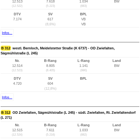
12.513
7.618
1.034
BW
(12.522)
(5.223)
(883)
DTV
SV
BPL
7.174
617
VB
(8,6%)
VB
Infos...
B 312
westl. Bernloch, Meidelstetter Straße (K 6737) - OD Zwiefalten,
Sägmühlstraße (L 245)
Nr.
B-Rang
L-Rang
Land
12.514
8.805
1.141
BW
(12.523)
(6.405)
(990)
DTV
SV
BPL
4.720
604
(12,8%)
Infos...
B 312
OD Zwiefalten, Sägmühlstraße (L 245) - südl. Zwiefalten, Ri. Zwiefaltendorf
(L 271)
Nr.
B-Rang
L-Rang
Land
12.515
7.611
1.033
BW
(12.524)
(5.216)
(882)