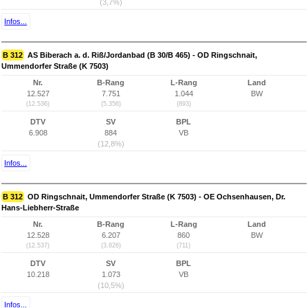
(3,7%)
Infos...
B 312
AS Biberach a. d. Riß/Jordanbad (B 30/B 465) - OD Ringschnait,
Ummendorfer Straße (K 7503)
Nr.
B-Rang
L-Rang
Land
12.527
7.751
1.044
BW
(12.536)
(5.356)
(893)
DTV
SV
BPL
6.908
884
VB
(12,8%)
Infos...
B 312
OD Ringschnait, Ummendorfer Straße (K 7503) - OE Ochsenhausen, Dr.
Hans-Liebherr-Straße
Nr.
B-Rang
L-Rang
Land
12.528
6.207
860
BW
(12.537)
(3.826)
(711)
DTV
SV
BPL
10.218
1.073
VB
(10,5%)
Infos...