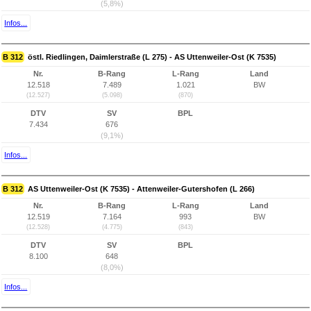
(5,8%)
Infos...
B 312
östl. Riedlingen, Daimlerstraße (L 275) - AS Uttenweiler-Ost (K 7535)
Nr.
B-Rang
L-Rang
Land
12.518
7.489
1.021
BW
(12.527)
(5.098)
(870)
DTV
SV
BPL
7.434
676
(9,1%)
Infos...
B 312
AS Uttenweiler-Ost (K 7535) - Attenweiler-Gutershofen (L 266)
Nr.
B-Rang
L-Rang
Land
12.519
7.164
993
BW
(12.528)
(4.775)
(843)
DTV
SV
BPL
8.100
648
(8,0%)
Infos...