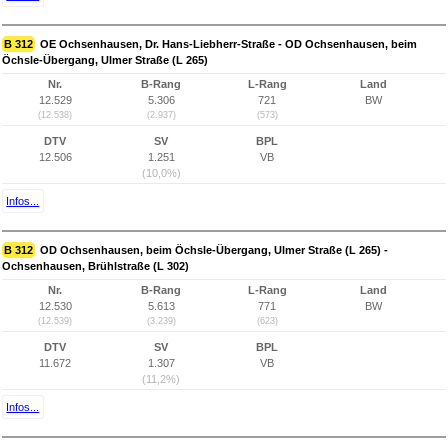
B 312
OE Ochsenhausen, Dr. Hans-Liebherr-Straße - OD Ochsenhausen, beim
Öchsle-Übergang, Ulmer Straße (L 265)
Nr.
B-Rang
L-Rang
Land
12.529
5.306
721
BW
(12.538)
(2.937)
(573)
DTV
SV
BPL
12.506
1.251
VB
(10,0%)
Infos...
B 312
OD Ochsenhausen, beim Öchsle-Übergang, Ulmer Straße (L 265) -
Ochsenhausen, Brühlstraße (L 302)
Nr.
B-Rang
L-Rang
Land
12.530
5.613
771
BW
(12.539)
(3.239)
(623)
DTV
SV
BPL
11.672
1.307
VB
(11,2%)
Infos...