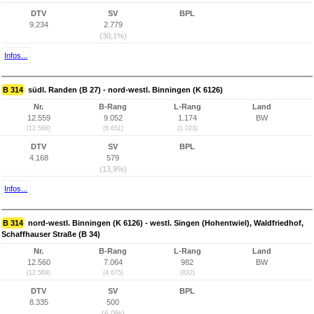
DTV
SV
BPL
9.234
2.779
(30,1%)
Infos...
B 314
südl. Randen (B 27) - nord-westl. Binningen (K 6126)
Nr.
B-Rang
L-Rang
Land
12.559
9.052
1.174
BW
(12.568)
(6.651)
(1.023)
DTV
SV
BPL
4.168
579
(13,9%)
Infos...
B 314
nord-westl. Binningen (K 6126) - westl. Singen (Hohentwiel), Waldfriedhof,
Schaffhauser Straße (B 34)
Nr.
B-Rang
L-Rang
Land
12.560
7.064
982
BW
(12.569)
(4.675)
(832)
DTV
SV
BPL
8.335
500
(6,0%)