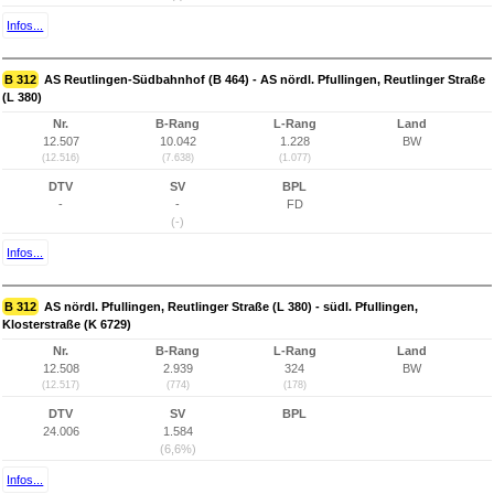
Infos...
B 312
AS Reutlingen-Südbahnhof (B 464) - AS nördl. Pfullingen, Reutlinger Straße
(L 380)
Nr.
B-Rang
L-Rang
Land
12.507
10.042
1.228
BW
(12.516)
(7.638)
(1.077)
DTV
SV
BPL
-
-
FD
(-)
Infos...
B 312
AS nördl. Pfullingen, Reutlinger Straße (L 380) - südl. Pfullingen,
Klosterstraße (K 6729)
Nr.
B-Rang
L-Rang
Land
12.508
2.939
324
BW
(12.517)
(774)
(178)
DTV
SV
BPL
24.006
1.584
(6,6%)
Infos...