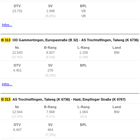
DTV
SV
BPL
13.731
1.098
VB
(8,0%)
VB
Infos...
B 313
OD Gammertingen, Europastraße (B 32) - AS Trochtelfingen, Talweg (K 6736)
Nr.
B-Rang
L-Rang
Land
12.543
8.927
1.159
BW
(12.552)
(6.526)
(1.008)
DTV
SV
BPL
4.451
276
(6,2%)
Infos...
B 313
AS Trochtelfingen, Talweg (K 6736) - Haid, Empfinger Straße (K 6767)
Nr.
B-Rang
L-Rang
Land
12.544
7.968
1.064
BW
(12.553)
(5.571)
(913)
DTV
SV
BPL
6.447
464
(7,2%)