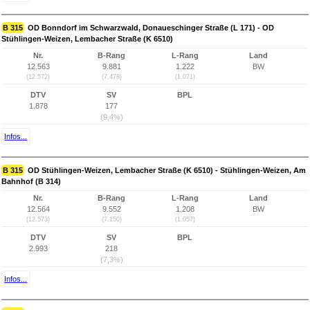
B 315
OD Bonndorf im Schwarzwald, Donaueschinger Straße (L 171) - OD
Stühlingen-Weizen, Lembacher Straße (K 6510)
Nr.
B-Rang
L-Rang
Land
12.563
9.881
1.222
BW
(12.572)
(7.478)
(1.071)
DTV
SV
BPL
1.878
177
(9,4%)
Infos...
B 315
OD Stühlingen-Weizen, Lembacher Straße (K 6510) - Stühlingen-Weizen, Am
Bahnhof (B 314)
Nr.
B-Rang
L-Rang
Land
12.564
9.552
1.208
BW
(12.573)
(7.150)
(1.057)
DTV
SV
BPL
2.993
218
(7,3%)
Infos...