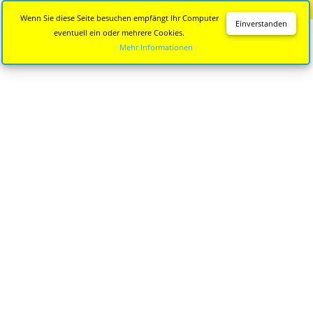
Diese Seite wird nicht mehr aktualisiert.
Zur neuen Seite
Wenn Sie diese Seite besuchen empfängt Ihr Computer
Einverstanden
eventuell ein oder mehrere Cookies.
Mehr Informationen