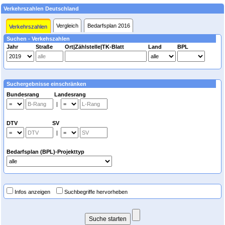
Verkehrszahlen Deutschland
Vergleich
Bedarfsplan 2016
Verkehrszahlen
Suchen - Verkehszahlen
Jahr
Straße
Ort|Zählstelle|TK-Blatt
Land
BPL
Suchergebnisse einschränken
Bundesrang Landesrang
|
DTV SV
|
Bedarfsplan (BPL)-Projekttyp
Infos anzeigen
Suchbegriffe hervorheben