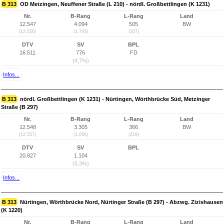
B 313
OD Metzingen, Neuffener Straße (L 210) - nördl. Großbettlingen (K 1231)
Nr.
B-Rang
L-Rang
Land
12.547
4.094
505
BW
(12.556)
(1.763)
(357)
DTV
SV
BPL
16.511
776
FD
(4,7%)
Infos...
B 313
nördl. Großbettlingen (K 1231) - Nürtingen, Wörthbrücke Süd, Metzinger
Straße (B 297)
Nr.
B-Rang
L-Rang
Land
12.548
3.305
366
BW
(12.557)
(1.058)
(219)
DTV
SV
BPL
20.827
1.104
(5,3%)
Infos...
B 313
Nürtingen, Wörthbrücke Nord, Nürtinger Straße (B 297) - Abzwg. Zizishausen
(K 1220)
Nr.
B-Rang
L-Rang
Land