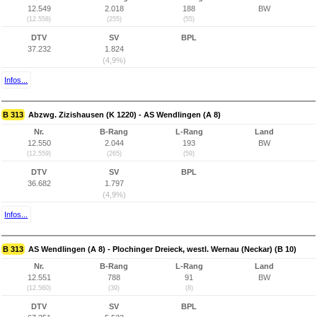
12.549
2.018
188
BW
(12.558)
(255)
(55)
DTV
SV
BPL
37.232
1.824
(4,9%)
Infos...
B 313
Abzwg. Zizishausen (K 1220) - AS Wendlingen (A 8)
Nr.
B-Rang
L-Rang
Land
12.550
2.044
193
BW
(12.559)
(265)
(59)
DTV
SV
BPL
36.682
1.797
(4,9%)
Infos...
B 313
AS Wendlingen (A 8) - Plochinger Dreieck, westl. Wernau (Neckar) (B 10)
Nr.
B-Rang
L-Rang
Land
12.551
788
91
BW
(12.560)
(39)
(8)
DTV
SV
BPL