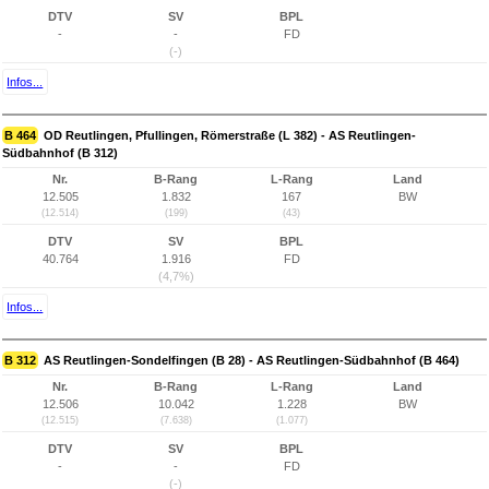
DTV
SV
BPL
-
-
FD
(-)
Infos...
B 464
OD Reutlingen, Pfullingen, Römerstraße (L 382) - AS Reutlingen-
Südbahnhof (B 312)
Nr.
B-Rang
L-Rang
Land
12.505
1.832
167
BW
(12.514)
(199)
(43)
DTV
SV
BPL
40.764
1.916
FD
(4,7%)
Infos...
B 312
AS Reutlingen-Sondelfingen (B 28) - AS Reutlingen-Südbahnhof (B 464)
Nr.
B-Rang
L-Rang
Land
12.506
10.042
1.228
BW
(12.515)
(7.638)
(1.077)
DTV
SV
BPL
-
-
FD
(-)