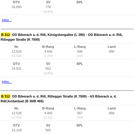
DTV
SV
BPL
16.859
776
(4,6%)
Infos...
B 312
OD Biberach a. d. Riß, Königsbergallee (L 280) - OD Biberach a. d. Riß,
Rißegger Straße (K 7500)
Nr.
B-Rang
L-Rang
Land
12.525
4.646
596
BW
(12.534)
(2.293)
(448)
DTV
SV
BPL
14.531
552
(3,8%)
Infos...
B 312
OD Biberach a. d. Riß, Rißegger Straße (K 7500) - AS Biberach a. d.
Riß/Jordanbad (B 30/B 465)
Nr.
B-Rang
L-Rang
Land
12.526
4.455
567
BW
(12.535)
(2.112)
(419)
DTV
SV
BPL
15.128
560