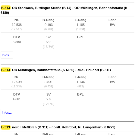
B 313
OD Stockach, Tuttlinger Straße (B 14) - OD Mühlingen, Bahnhofstraße (K
6180)
Nr.
B-Rang
L-Rang
Land
12.538
9.193
1.185
BW
(12.547)
(6.791)
(1.034)
DTV
SV
BPL
3.880
532
(13,7%)
Infos...
B 313
OD Mühlingen, Bahnhofstraße (K 6180) - südl. Heudorf (B 311)
Nr.
B-Rang
L-Rang
Land
12.539
8.831
1.144
BW
(12.548)
(6.431)
(993)
DTV
SV
BPL
4.661
559
(12,0%)
Infos...
B 313
nördl. Meßkirch (B 311) - nördl. Rohrdorf, Ri. Langenhart (K 8279)
Nr.
B-Rang
L-Rang
Land