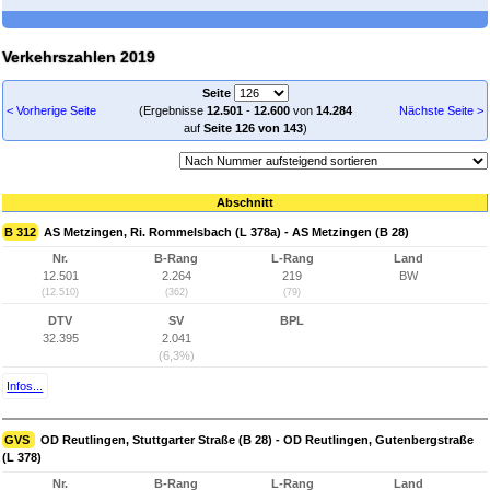
Verkehrszahlen 2019
Seite
< Vorherige Seite
(Ergebnisse
12.501
-
12.600
von
14.284
Nächste Seite >
auf
Seite 126 von 143
)
Abschnitt
B 312
AS Metzingen, Ri. Rommelsbach (L 378a) - AS Metzingen (B 28)
Nr.
B-Rang
L-Rang
Land
12.501
2.264
219
BW
(12.510)
(362)
(79)
DTV
SV
BPL
32.395
2.041
(6,3%)
Infos...
GVS
OD Reutlingen, Stuttgarter Straße (B 28) - OD Reutlingen, Gutenbergstraße
(L 378)
Nr.
B-Rang
L-Rang
Land