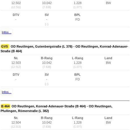
12.502
10.042
1.228
BW
(12.511)
(7.638)
(1.077)
DTV
SV
BPL
-
-
FD
(-)
Infos...
GVS
OD Reutlingen, Gutenbergstraße (L 378) - OD Reutlingen, Konrad-Adenauer-
Straße (B 464)
Nr.
B-Rang
L-Rang
Land
12.503
10.042
1.228
BW
(12.512)
(7.638)
(1.077)
DTV
SV
BPL
-
-
FD
(-)
Infos...
B 464
OD Reutlingen, Konrad-Adenauer-Straße (B 464) - OD Reutlingen,
Pfullingen, Römerstraße (L 382)
Nr.
B-Rang
L-Rang
Land
12.504
10.042
1.228
BW
(12.513)
(7.638)
(1.077)