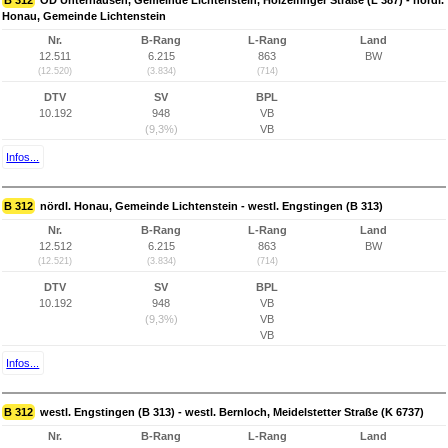
B 312
OD Unterhausen, Gemeinde Lichtenstein, Holzelfinger Straße (L 387) - nördl.
Honau, Gemeinde Lichtenstein
Nr.
B-Rang
L-Rang
Land
12.511
6.215
863
BW
(12.520)
(3.834)
(714)
DTV
SV
BPL
10.192
948
VB
(9,3%)
VB
Infos...
B 312
nördl. Honau, Gemeinde Lichtenstein - westl. Engstingen (B 313)
Nr.
B-Rang
L-Rang
Land
12.512
6.215
863
BW
(12.521)
(3.834)
(714)
DTV
SV
BPL
10.192
948
VB
(9,3%)
VB
VB
Infos...
B 312
westl. Engstingen (B 313) - westl. Bernloch, Meidelstetter Straße (K 6737)
Nr.
B-Rang
L-Rang
Land