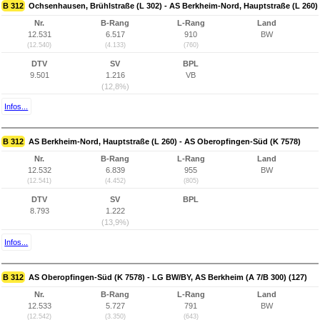
B 312
Ochsenhausen, Brühlstraße (L 302) - AS Berkheim-Nord, Hauptstraße (L 260)
Nr.
B-Rang
L-Rang
Land
12.531
6.517
910
BW
(12.540)
(4.133)
(760)
DTV
SV
BPL
9.501
1.216
VB
(12,8%)
Infos...
B 312
AS Berkheim-Nord, Hauptstraße (L 260) - AS Oberopfingen-Süd (K 7578)
Nr.
B-Rang
L-Rang
Land
12.532
6.839
955
BW
(12.541)
(4.452)
(805)
DTV
SV
BPL
8.793
1.222
(13,9%)
Infos...
B 312
AS Oberopfingen-Süd (K 7578) - LG BW/BY, AS Berkheim (A 7/B 300) (127)
Nr.
B-Rang
L-Rang
Land
12.533
5.727
791
BW
(12.542)
(3.350)
(643)