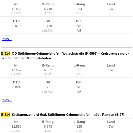
Nr.
B-Rang
L-Rang
Land
12.556
6.718
934
BW
(12.565)
(4.333)
(784)
DTV
SV
BPL
9.070
1.778
VB
(19,6%)
VB
Infos...
B 314
OD Stühlingen-Grimmelshofen, Wutachstraße (K 6597) - Kreisgrenze nord-
östl. Stühlingen-Grimmelshofen
Nr.
B-Rang
L-Rang
Land
12.557
6.827
951
BW
(12.566)
(4.440)
(801)
DTV
SV
BPL
8.824
1.721
VB
(19,5%)
VB
Infos...
B 314
Kreisgrenze nord-östl. Stühlingen-Grimmelshofen - südl. Randen (B 27)
Nr.
B-Rang
L-Rang
Land
12.558
6.643
925
BW
(12.567)
(4.258)
(775)