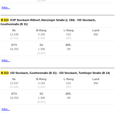
(5,3%)
Infos...
B 313
KVP Stockach-Rißtorf, Nenzinger Straße (L 194) - OD Stockach,
Goethestraße (B 31)
Nr.
B-Rang
L-Rang
Land
12.536
4.159
515
BW
(12.545)
(1.826)
(367)
DTV
SV
BPL
16.255
1.398
VB
(8,6%)
Infos...
B 313
OD Stockach, Goethestraße (B 31) - OD Stockach, Tuttlinger Straße (B 14)
Nr.
B-Rang
L-Rang
Land
12.537
4.159
515
BW
(12.546)
(1.826)
(367)
DTV
SV
BPL
16.255
1.398
VB
(8,6%)
Infos...