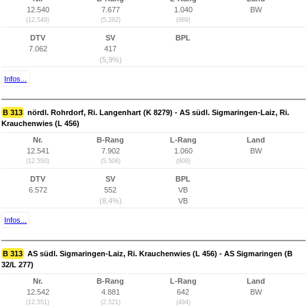
12.540
7.677
1.040
BW
(12.549)
(5.282)
(889)
DTV
SV
BPL
7.062
417
(5,9%)
Infos...
B 313
nördl. Rohrdorf, Ri. Langenhart (K 8279) - AS südl. Sigmaringen-Laiz, Ri.
Krauchenwies (L 456)
Nr.
B-Rang
L-Rang
Land
12.541
7.902
1.060
BW
(12.550)
(5.506)
(909)
DTV
SV
BPL
6.572
552
VB
(8,4%)
VB
Infos...
B 313
AS südl. Sigmaringen-Laiz, Ri. Krauchenwies (L 456) - AS Sigmaringen (B
32/L 277)
Nr.
B-Rang
L-Rang
Land
12.542
4.881
642
BW
(12.551)
(2.521)
(494)