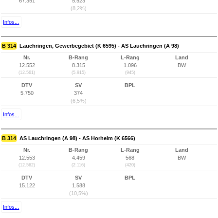
67.351
5.523
(8,2%)
Infos...
B 314
Lauchringen, Gewerbegebiet (K 6595) - AS Lauchringen (A 98)
Nr.
B-Rang
L-Rang
Land
12.552
8.315
1.096
BW
(12.561)
(5.915)
(945)
DTV
SV
BPL
5.750
374
(6,5%)
Infos...
B 314
AS Lauchringen (A 98) - AS Horheim (K 6566)
Nr.
B-Rang
L-Rang
Land
12.553
4.459
568
BW
(12.562)
(2.116)
(420)
DTV
SV
BPL
15.122
1.588
(10,5%)
Infos...