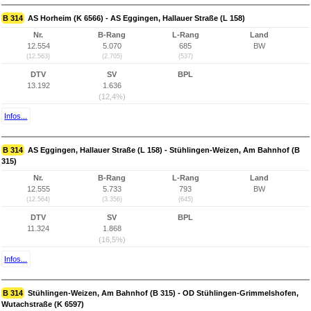
B 314
AS Horheim (K 6566) - AS Eggingen, Hallauer Straße (L 158)
Nr.
B-Rang
L-Rang
Land
12.554
5.070
685
BW
(12.563)
(2.705)
(537)
DTV
SV
BPL
13.192
1.636
(12,4%)
Infos...
B 314
AS Eggingen, Hallauer Straße (L 158) - Stühlingen-Weizen, Am Bahnhof (B
315)
Nr.
B-Rang
L-Rang
Land
12.555
5.733
793
BW
(12.564)
(3.356)
(645)
DTV
SV
BPL
11.324
1.868
(16,5%)
Infos...
B 314
Stühlingen-Weizen, Am Bahnhof (B 315) - OD Stühlingen-Grimmelshofen,
Wutachstraße (K 6597)