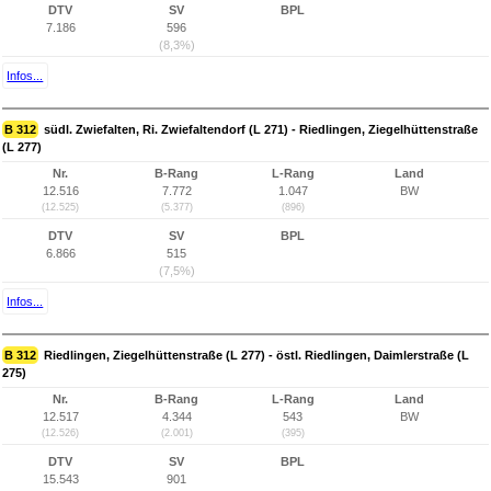
DTV
SV
BPL
7.186
596
(8,3%)
Infos...
B 312
südl. Zwiefalten, Ri. Zwiefaltendorf (L 271) - Riedlingen, Ziegelhüttenstraße
(L 277)
Nr.
B-Rang
L-Rang
Land
12.516
7.772
1.047
BW
(12.525)
(5.377)
(896)
DTV
SV
BPL
6.866
515
(7,5%)
Infos...
B 312
Riedlingen, Ziegelhüttenstraße (L 277) - östl. Riedlingen, Daimlerstraße (L
275)
Nr.
B-Rang
L-Rang
Land
12.517
4.344
543
BW
(12.526)
(2.001)
(395)
DTV
SV
BPL
15.543
901