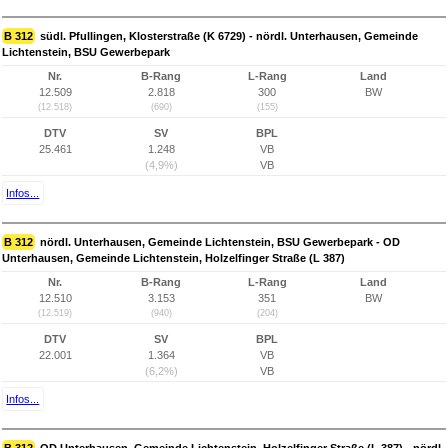
B 312
südl. Pfullingen, Klosterstraße (K 6729) - nördl. Unterhausen, Gemeinde
Lichtenstein, BSU Gewerbepark
Nr.
B-Rang
L-Rang
Land
12.509
2.818
300
BW
(12.518)
(690)
(155)
DTV
SV
BPL
25.461
1.248
VB
(4,9%)
VB
Infos...
B 312
nördl. Unterhausen, Gemeinde Lichtenstein, BSU Gewerbepark - OD
Unterhausen, Gemeinde Lichtenstein, Holzelfinger Straße (L 387)
Nr.
B-Rang
L-Rang
Land
12.510
3.153
351
BW
(12.519)
(940)
(204)
DTV
SV
BPL
22.001
1.364
VB
(6,2%)
VB
Infos...