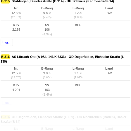
B 315
Stühlingen, Bundesstraße (B 314) - BG Schweiz (Kantonstraße 14)
Nr.
B-Rang
L-Rang
Land
12.565
9.808
1.220
BW
(12.574)
(7.405)
(1.069)
DTV
SV
BPL
2.155
106
(4,9%)
Infos...
B 316
AS Lörrach-Ost (A 98/L 141/K 6333) - OD Degerfelden, Eichseler Straße (L
139)
Nr.
B-Rang
L-Rang
Land
12.566
9.005
1.166
BW
(12.575)
(6.604)
(1.015)
DTV
SV
BPL
4.291
103
(2,4%)
Infos...
B 316
OD Degerfelden, Eichseler Straße (L 139) - OD Rheinfelden (Baden), Basler
Straße (B 34)
Nr.
B-Rang
L-Rang
Land