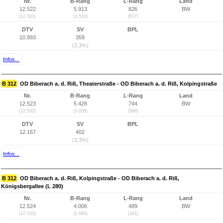
Nr.
B-Rang
L-Rang
Land
12.522
5.913
826
BW
(12.531)
(3.533)
(677)
DTV
SV
BPL
10.893
359
(3,3%)
Infos...
B 312
OD Biberach a. d. Riß, Theaterstraße - OD Biberach a. d. Riß, Kolpingstraße
Nr.
B-Rang
L-Rang
Land
12.523
5.428
744
BW
(12.532)
(3.056)
(596)
DTV
SV
BPL
12.167
402
(3,3%)
Infos...
B 312
OD Biberach a. d. Riß, Kolpingstraße - OD Biberach a. d. Riß,
Königsbergallee (L 280)
Nr.
B-Rang
L-Rang
Land
12.524
4.006
489
BW
(12.533)
(1.685)
(341)