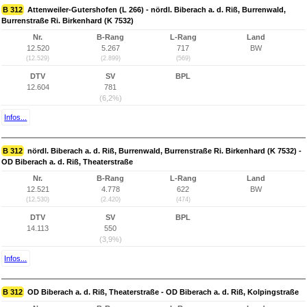
B 312
Attenweiler-Gutershofen (L 266) - nördl. Biberach a. d. Riß, Burrenwald,
Burrenstraße Ri. Birkenhard (K 7532)
Nr.
B-Rang
L-Rang
Land
12.520
5.267
717
BW
(12.529)
(2.899)
(569)
DTV
SV
BPL
12.604
781
(6,2%)
Infos...
B 312
nördl. Biberach a. d. Riß, Burrenwald, Burrenstraße Ri. Birkenhard (K 7532) -
OD Biberach a. d. Riß, Theaterstraße
Nr.
B-Rang
L-Rang
Land
12.521
4.778
622
BW
(12.530)
(2.420)
(474)
DTV
SV
BPL
14.113
550
(3,9%)
Infos...
B 312
OD Biberach a. d. Riß, Theaterstraße - OD Biberach a. d. Riß, Kolpingstraße