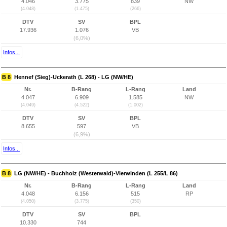
4.046
3.775
839
NW
(4.048)
(1.475)
(266)
DTV
SV
BPL
17.936
1.076
VB
(6,0%)
Infos...
B 8
Hennef (Sieg)-Uckerath (L 268) - LG (NW/HE)
Nr.
B-Rang
L-Rang
Land
4.047
6.909
1.585
NW
(4.049)
(4.522)
(1.002)
DTV
SV
BPL
8.655
597
VB
(6,9%)
Infos...
B 8
LG (NW/HE) - Buchholz (Westerwald)-Vierwinden (L 255/L 86)
Nr.
B-Rang
L-Rang
Land
4.048
6.156
515
RP
(4.050)
(3.775)
(350)
DTV
SV
BPL
10.330
744