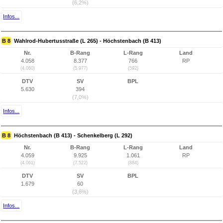
(6,2%)
Infos...
B 8
Wahlrod-Hubertusstraße (L 265) - Höchstenbach (B 413)
Nr.
B-Rang
L-Rang
Land
4.058
8.377
766
RP
(4.060)
(5.977)
(592)
DTV
SV
BPL
5.630
394
(7,0%)
Infos...
B 8
Höchstenbach (B 413) - Schenkelberg (L 292)
Nr.
B-Rang
L-Rang
Land
4.059
9.925
1.061
RP
(4.061)
(7.522)
(884)
DTV
SV
BPL
1.679
60
(3,6%)
Infos...