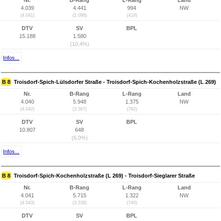
Nr.
B-Rang
L-Rang
Land
4.039
4.441
994
NW
(4.041)
(2.098)
(418)
DTV
SV
BPL
15.188
1.580
(10,4%)
Infos...
B 8
Troisdorf-Spich-Lülsdorfer Straße - Troisdorf-Spich-Kochenholzstraße (L 269)
Nr.
B-Rang
L-Rang
Land
4.040
5.948
1.375
NW
(4.042)
(3.567)
(792)
DTV
SV
BPL
10.807
648
(6,0%)
Infos...
B 8
Troisdorf-Spich-Kochenholzstraße (L 269) - Troisdorf-Sieglarer Straße
Nr.
B-Rang
L-Rang
Land
4.041
5.715
1.322
NW
(4.043)
(3.338)
(740)
DTV
SV
BPL