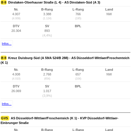
B 8
Dinslaken-Oberhauser Straße (L 4) - AS Dinslaken-Süd (A 3)
Nr.
B-Rang
L-Rang
Land
4.007
3.388
766
NW
(4.009)
(1.124)
(195)
DTV
SV
BPL
20.304
893
(4,4%)
Infos...
B 8
Kreuz Duisburg-Süd (A 59/A 524/B 288) - AS Düsseldorf-Wittlaer/Froschenteich
(K 1)
Nr.
B-Rang
L-Rang
Land
4.008
2.768
657
NW
(4.010)
(654)
(104)
DTV
SV
BPL
26.069
1.017
(3,9%)
Infos...
GVS
AS Düsseldorf-Wittlaer/Froschenteich (K 1) - KVP Düsseldorf-Wittlaer-
Einbrunger Straße
Nr.
B-Rang
L-Rang
Land