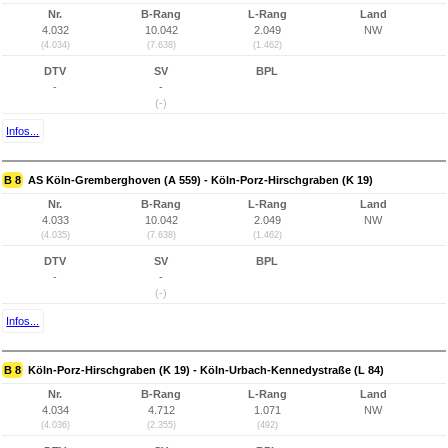
Nr.
B-Rang
L-Rang
Land
4.032
10.042
2.049
NW
(4.034)
(7.638)
(1.462)
DTV
SV
BPL
-
-
(-)
Infos...
B 8
AS Köln-Gremberghoven (A 559) - Köln-Porz-Hirschgraben (K 19)
Nr.
B-Rang
L-Rang
Land
4.033
10.042
2.049
NW
(4.035)
(7.638)
(1.462)
DTV
SV
BPL
-
-
(-)
Infos...
B 8
Köln-Porz-Hirschgraben (K 19) - Köln-Urbach-Kennedystraße (L 84)
Nr.
B-Rang
L-Rang
Land
4.034
4.712
1.071
NW
(4.036)
(2.355)
(492)