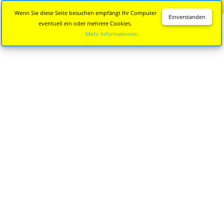
Diese Seite wird nicht mehr aktualisiert.
Zur neuen Seite
Wenn Sie diese Seite besuchen empfängt Ihr Computer
Einverstanden
eventuell ein oder mehrere Cookies.
Mehr Informationen