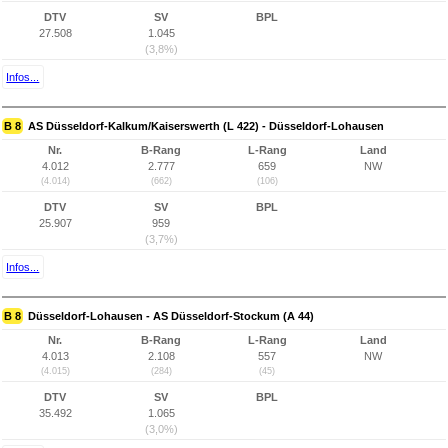
DTV
SV
BPL
27.508
1.045
(3,8%)
Infos...
B 8
AS Düsseldorf-Kalkum/Kaiserswerth (L 422) - Düsseldorf-Lohausen
Nr.
B-Rang
L-Rang
Land
4.012
2.777
659
NW
(4.014)
(662)
(106)
DTV
SV
BPL
25.907
959
(3,7%)
Infos...
B 8
Düsseldorf-Lohausen - AS Düsseldorf-Stockum (A 44)
Nr.
B-Rang
L-Rang
Land
4.013
2.108
557
NW
(4.015)
(284)
(45)
DTV
SV
BPL
35.492
1.065
(3,0%)