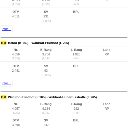
4.055
8.770
835
RP
(4.057)
(6.370)
(660)
DTV
SV
BPL
4.811
231
(4,8%)
Infos...
B 8
Berod (K 149) - Wahlrod-Friedhof (L 265)
Nr.
B-Rang
L-Rang
Land
4.056
9.736
1.020
RP
(4.058)
(7.334)
(844)
DTV
SV
BPL
2.441
93
(3,8%)
Infos...
B 8
Wahlrod-Friedhof (L 265) - Wahlrod-Hubertusstraße (L 265)
Nr.
B-Rang
L-Rang
Land
4.057
9.184
922
RP
(4.059)
(6.782)
(746)
DTV
SV
BPL
3.898
242