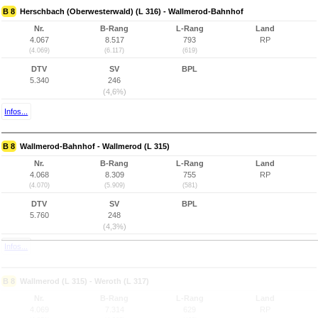
B 8
Herschbach (Oberwesterwald) (L 316) - Wallmerod-Bahnhof
Nr.
B-Rang
L-Rang
Land
4.067
8.517
793
RP
(4.069)
(6.117)
(619)
DTV
SV
BPL
5.340
246
(4,6%)
Infos...
B 8
Wallmerod-Bahnhof - Wallmerod (L 315)
Nr.
B-Rang
L-Rang
Land
4.068
8.309
755
RP
(4.070)
(5.909)
(581)
DTV
SV
BPL
5.760
248
(4,3%)
Infos...
B 8
Wallmerod (L 315) - Weroth (L 317)
Nr.
B-Rang
L-Rang
Land
4.069
7.314
629
RP