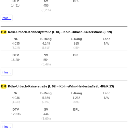
DTV
SV
BPL
14.314
458
(3,2%)
Infos...
B 8
Köln-Urbach-Kennedystraße (L 84) - Köln-Urbach-Kaiserstraße (L 99)
Nr.
B-Rang
L-Rang
Land
4.035
4.149
915
NW
(4.037)
(1.816)
(339)
DTV
SV
BPL
16.284
554
(3,4%)
Infos...
B 8
Köln-Urbach-Kaiserstraße (L 99) - Köln-Wahn-Heidestraße (L 489/K 23)
Nr.
B-Rang
L-Rang
Land
4.036
5.369
1.238
NW
(4.038)
(2.997)
(656)
DTV
SV
BPL
12.336
444
(3,6%)
Infos...