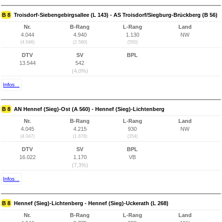
B 8
Troisdorf-Siebengebirgsallee (L 143) - AS Troisdorf/Siegburg-Brückberg (B 56)
Nr.
B-Rang
L-Rang
Land
4.044
4.940
1.130
NW
(4.046)
(2.580)
(550)
DTV
SV
BPL
13.544
542
(4,0%)
Infos...
B 8
AN Hennef (Sieg)-Ost (A 560) - Hennef (Sieg)-Lichtenberg
Nr.
B-Rang
L-Rang
Land
4.045
4.215
930
NW
(4.047)
(1.878)
(354)
DTV
SV
BPL
16.022
1.170
VB
(7,3%)
Infos...
B 8
Hennef (Sieg)-Lichtenberg - Hennef (Sieg)-Uckerath (L 268)
Nr.
B-Rang
L-Rang
Land