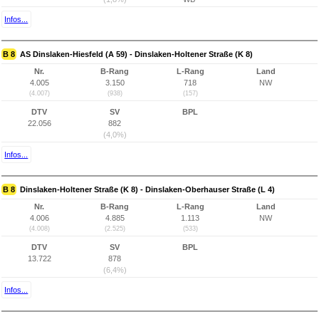
Infos...
B 8
AS Dinslaken-Hiesfeld (A 59) - Dinslaken-Holtener Straße (K 8)
Nr.
B-Rang
L-Rang
Land
4.005
3.150
718
NW
(4.007)
(938)
(157)
DTV
SV
BPL
22.056
882
(4,0%)
Infos...
B 8
Dinslaken-Holtener Straße (K 8) - Dinslaken-Oberhauser Straße (L 4)
Nr.
B-Rang
L-Rang
Land
4.006
4.885
1.113
NW
(4.008)
(2.525)
(533)
DTV
SV
BPL
13.722
878
(6,4%)
Infos...