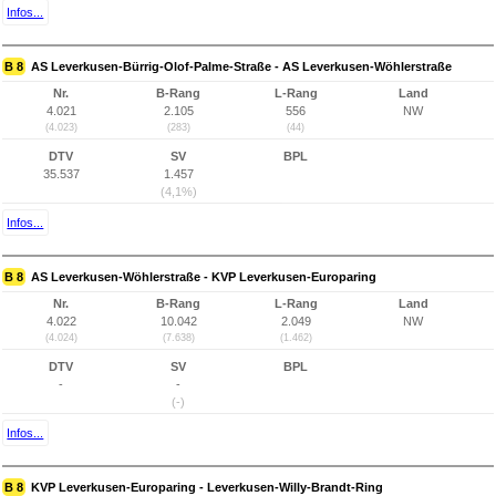
Infos...
B 8
AS Leverkusen-Bürrig-Olof-Palme-Straße - AS Leverkusen-Wöhlerstraße
Nr.
B-Rang
L-Rang
Land
4.021
2.105
556
NW
(4.023)
(283)
(44)
DTV
SV
BPL
35.537
1.457
(4,1%)
Infos...
B 8
AS Leverkusen-Wöhlerstraße - KVP Leverkusen-Europaring
Nr.
B-Rang
L-Rang
Land
4.022
10.042
2.049
NW
(4.024)
(7.638)
(1.462)
DTV
SV
BPL
-
-
(-)
Infos...
B 8
KVP Leverkusen-Europaring - Leverkusen-Willy-Brandt-Ring