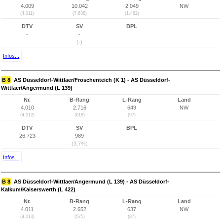
4.009
10.042
2.049
NW
(4.011)
(7.638)
(1.462)
DTV
SV
BPL
-
-
(-)
Infos...
B 8
AS Düsseldorf-Wittlaer/Froschenteich (K 1) - AS Düsseldorf-
Wittlaer/Angermund (L 139)
Nr.
B-Rang
L-Rang
Land
4.010
2.716
649
NW
(4.012)
(618)
(97)
DTV
SV
BPL
26.723
989
(3,7%)
Infos...
B 8
AS Düsseldorf-Wittlaer/Angermund (L 139) - AS Düsseldorf-
Kalkum/Kaiserswerth (L 422)
Nr.
B-Rang
L-Rang
Land
4.011
2.652
637
NW
(4.013)
(575)
(87)