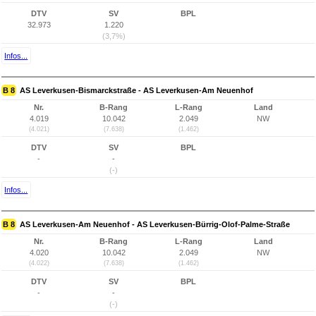
DTV
SV
BPL
32.973
1.220
(3,7%)
Infos...
B 8
AS Leverkusen-Bismarckstraße - AS Leverkusen-Am Neuenhof
Nr.
B-Rang
L-Rang
Land
4.019
10.042
2.049
NW
(4.021)
(7.638)
(1.462)
DTV
SV
BPL
-
-
(-)
Infos...
B 8
AS Leverkusen-Am Neuenhof - AS Leverkusen-Bürrig-Olof-Palme-Straße
Nr.
B-Rang
L-Rang
Land
4.020
10.042
2.049
NW
(4.022)
(7.638)
(1.462)
DTV
SV
BPL
-
-
(-)