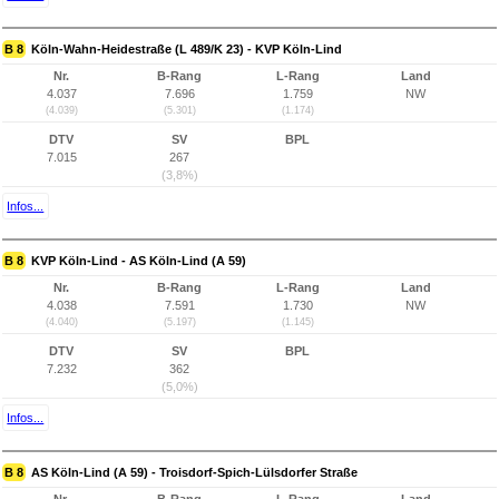
B 8
Köln-Wahn-Heidestraße (L 489/K 23) - KVP Köln-Lind
Nr.
B-Rang
L-Rang
Land
4.037
7.696
1.759
NW
(4.039)
(5.301)
(1.174)
DTV
SV
BPL
7.015
267
(3,8%)
Infos...
B 8
KVP Köln-Lind - AS Köln-Lind (A 59)
Nr.
B-Rang
L-Rang
Land
4.038
7.591
1.730
NW
(4.040)
(5.197)
(1.145)
DTV
SV
BPL
7.232
362
(5,0%)
Infos...
B 8
AS Köln-Lind (A 59) - Troisdorf-Spich-Lülsdorfer Straße