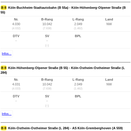
B 8
Köln-Buchheim-Stadtautobahn (B 55a) - Köln-Höhenberg-Olpener Straße (B
55)
Nr.
B-Rang
L-Rang
Land
4.030
10.042
2.049
NW
(4.032)
(7.638)
(1.462)
DTV
SV
BPL
-
-
(-)
Infos...
B 8
Köln-Höhenberg-Olpener Straße (B 55) - Köln-Ostheim-Ostheimer Straße (L
284)
Nr.
B-Rang
L-Rang
Land
4.031
10.042
2.049
NW
(4.033)
(7.638)
(1.462)
DTV
SV
BPL
-
-
(-)
Infos...
B 8
Köln-Ostheim-Ostheimer Straße (L 284) - AS Köln-Gremberghoven (A 559)