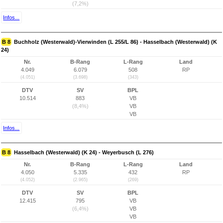
(7,2%)
Infos...
B 8
Buchholz (Westerwald)-Vierwinden (L 255/L 86) - Hasselbach (Westerwald) (K
24)
Nr.
B-Rang
L-Rang
Land
4.049
6.079
508
RP
(4.051)
(3.698)
(343)
DTV
SV
BPL
10.514
883
VB
(8,4%)
VB
VB
Infos...
B 8
Hasselbach (Westerwald) (K 24) - Weyerbusch (L 276)
Nr.
B-Rang
L-Rang
Land
4.050
5.335
432
RP
(4.052)
(2.965)
(269)
DTV
SV
BPL
12.415
795
VB
(6,4%)
VB
VB