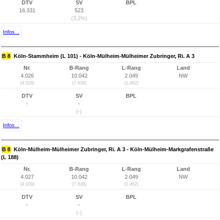
DTV
SV
BPL
16.331
523
(3,2%)
Infos...
B 8
Köln-Stammheim (L 101) - Köln-Mülheim-Mülheimer Zubringer, Ri. A 3
Nr.
B-Rang
L-Rang
Land
4.026
10.042
2.049
NW
(4.028)
(7.638)
(1.462)
DTV
SV
BPL
-
-
(-)
Infos...
B 8
Köln-Mülheim-Mülheimer Zubringer, Ri. A 3 - Köln-Mülheim-Markgrafenstraße
(L 188)
Nr.
B-Rang
L-Rang
Land
4.027
10.042
2.049
NW
(4.029)
(7.638)
(1.462)
DTV
SV
BPL
-
-
(-)