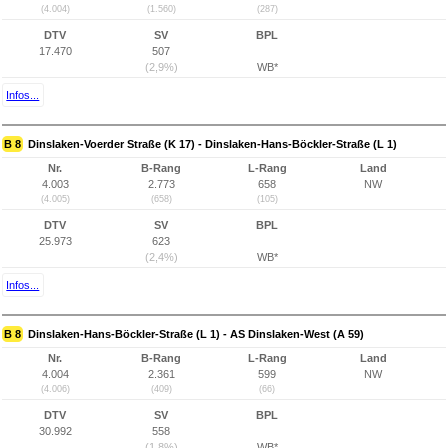
(4.004)
(1.560)
(287)
DTV
SV
BPL
17.470
507
(2,9%)
WB*
Infos...
B 8
Dinslaken-Voerder Straße (K 17) - Dinslaken-Hans-Böckler-Straße (L 1)
Nr.
B-Rang
L-Rang
Land
4.003
2.773
658
NW
(4.005)
(658)
(105)
DTV
SV
BPL
25.973
623
(2,4%)
WB*
Infos...
B 8
Dinslaken-Hans-Böckler-Straße (L 1) - AS Dinslaken-West (A 59)
Nr.
B-Rang
L-Rang
Land
4.004
2.361
599
NW
(4.006)
(409)
(66)
DTV
SV
BPL
30.992
558
(1,8%)
WB*