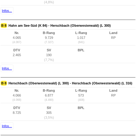
(4,8%)
Infos...
B 8
Hahn am See-Süd (K 84) - Herschbach (Oberwesterwald) (L 300)
Nr.
B-Rang
L-Rang
Land
4.065
9.729
1.017
RP
(4.067)
(7.327)
(841)
DTV
SV
BPL
2.465
190
(7,7%)
Infos...
B 8
Herschbach (Oberwesterwald) (L 300) - Herschbach (Oberwesterwald) (L 316)
Nr.
B-Rang
L-Rang
Land
4.066
6.877
573
RP
(4.068)
(4.490)
(408)
DTV
SV
BPL
8.725
305
(3,5%)
Infos...