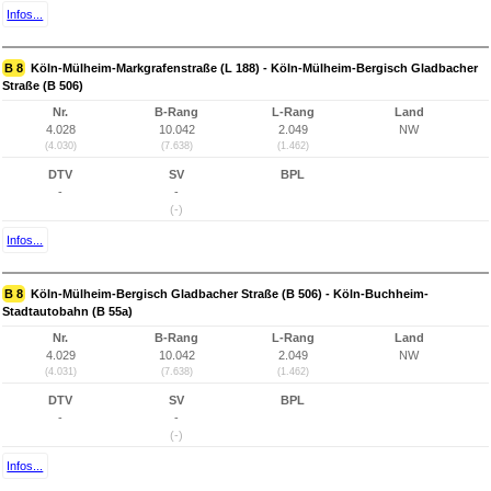
Infos...
B 8
Köln-Mülheim-Markgrafenstraße (L 188) - Köln-Mülheim-Bergisch Gladbacher
Straße (B 506)
Nr.
B-Rang
L-Rang
Land
4.028
10.042
2.049
NW
(4.030)
(7.638)
(1.462)
DTV
SV
BPL
-
-
(-)
Infos...
B 8
Köln-Mülheim-Bergisch Gladbacher Straße (B 506) - Köln-Buchheim-
Stadtautobahn (B 55a)
Nr.
B-Rang
L-Rang
Land
4.029
10.042
2.049
NW
(4.031)
(7.638)
(1.462)
DTV
SV
BPL
-
-
(-)
Infos...