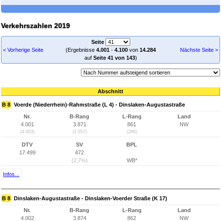
Verkehrszahlen 2019
Seite
< Vorherige Seite
(Ergebnisse
4.001
-
4.100
von
14.284
Nächste Seite >
auf
Seite 41 von 143
)
Abschnitt
B 8
Voerde (Niederrhein)-Rahmstraße (L 4) - Dinslaken-Augustastraße
Nr.
B-Rang
L-Rang
Land
4.001
3.871
861
NW
(4.003)
(1.557)
(286)
DTV
SV
BPL
17.499
472
(2,7%)
WB*
Infos...
B 8
Dinslaken-Augustastraße - Dinslaken-Voerder Straße (K 17)
Nr.
B-Rang
L-Rang
Land
4.002
3.874
862
NW