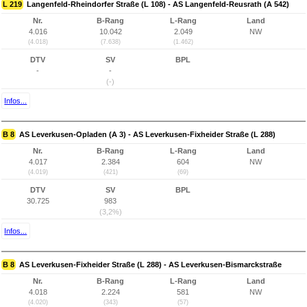
L 219
Langenfeld-Rheindorfer Straße (L 108) - AS Langenfeld-Reusrath (A 542)
Nr.
B-Rang
L-Rang
Land
4.016
10.042
2.049
NW
(4.018)
(7.638)
(1.462)
DTV
SV
BPL
-
-
(-)
Infos...
B 8
AS Leverkusen-Opladen (A 3) - AS Leverkusen-Fixheider Straße (L 288)
Nr.
B-Rang
L-Rang
Land
4.017
2.384
604
NW
(4.019)
(421)
(69)
DTV
SV
BPL
30.725
983
(3,2%)
Infos...
B 8
AS Leverkusen-Fixheider Straße (L 288) - AS Leverkusen-Bismarckstraße
Nr.
B-Rang
L-Rang
Land
4.018
2.224
581
NW
(4.020)
(343)
(57)