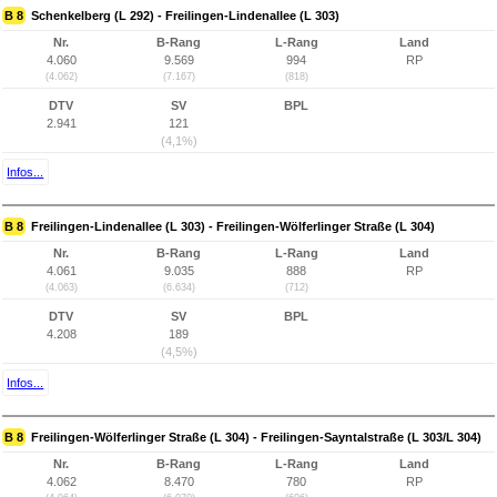
B 8
Schenkelberg (L 292) - Freilingen-Lindenallee (L 303)
Nr.
B-Rang
L-Rang
Land
4.060
9.569
994
RP
(4.062)
(7.167)
(818)
DTV
SV
BPL
2.941
121
(4,1%)
Infos...
B 8
Freilingen-Lindenallee (L 303) - Freilingen-Wölferlinger Straße (L 304)
Nr.
B-Rang
L-Rang
Land
4.061
9.035
888
RP
(4.063)
(6.634)
(712)
DTV
SV
BPL
4.208
189
(4,5%)
Infos...
B 8
Freilingen-Wölferlinger Straße (L 304) - Freilingen-Sayntalstraße (L 303/L 304)
Nr.
B-Rang
L-Rang
Land
4.062
8.470
780
RP