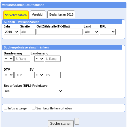
Verkehrszahlen Deutschland
Vergleich
Bedarfsplan 2016
Verkehrszahlen
Suchen - Verkehszahlen
Jahr
Straße
Ort|Zählstelle|TK-Blatt
Land
BPL
Suchergebnisse einschränken
Bundesrang Landesrang
|
DTV SV
|
Bedarfsplan (BPL)-Projekttyp
Infos anzeigen
Suchbegriffe hervorheben