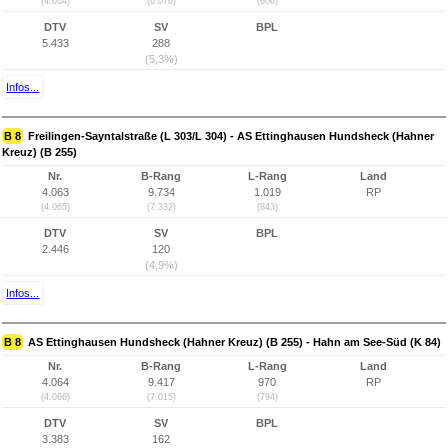
(4.064)
(6.070)
(606)
DTV
SV
BPL
5.433
288
(5,3%)
Infos...
B 8
Freilingen-Sayntalstraße (L 303/L 304) - AS Ettinghausen Hundsheck (Hahner
Kreuz) (B 255)
Nr.
B-Rang
L-Rang
Land
4.063
9.734
1.019
RP
(4.065)
(7.332)
(843)
DTV
SV
BPL
2.446
120
(4,9%)
Infos...
B 8
AS Ettinghausen Hundsheck (Hahner Kreuz) (B 255) - Hahn am See-Süd (K 84)
Nr.
B-Rang
L-Rang
Land
4.064
9.417
970
RP
(4.066)
(7.015)
(794)
DTV
SV
BPL
3.383
162