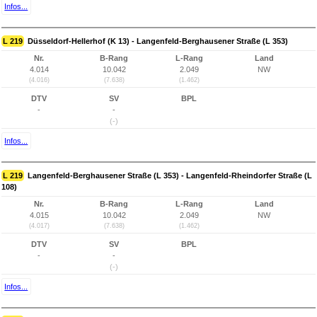
Infos...
L 219
Düsseldorf-Hellerhof (K 13) - Langenfeld-Berghausener Straße (L 353)
Nr.
B-Rang
L-Rang
Land
4.014
10.042
2.049
NW
(4.016)
(7.638)
(1.462)
DTV
SV
BPL
-
-
(-)
Infos...
L 219
Langenfeld-Berghausener Straße (L 353) - Langenfeld-Rheindorfer Straße (L
108)
Nr.
B-Rang
L-Rang
Land
4.015
10.042
2.049
NW
(4.017)
(7.638)
(1.462)
DTV
SV
BPL
-
-
(-)
Infos...