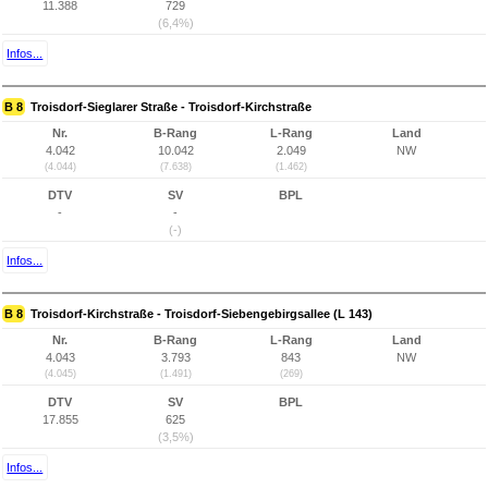
11.388
729
(6,4%)
Infos...
B 8
Troisdorf-Sieglarer Straße - Troisdorf-Kirchstraße
Nr.
B-Rang
L-Rang
Land
4.042
10.042
2.049
NW
(4.044)
(7.638)
(1.462)
DTV
SV
BPL
-
-
(-)
Infos...
B 8
Troisdorf-Kirchstraße - Troisdorf-Siebengebirgsallee (L 143)
Nr.
B-Rang
L-Rang
Land
4.043
3.793
843
NW
(4.045)
(1.491)
(269)
DTV
SV
BPL
17.855
625
(3,5%)
Infos...