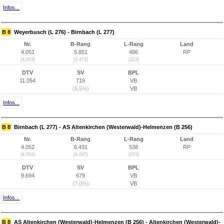
Infos...
B 8
Weyerbusch (L 276) - Birnbach (L 277)
Nr.
B-Rang
L-Rang
Land
4.051
5.851
486
RP
(4.053)
(3.473)
(322)
DTV
SV
BPL
11.054
719
VB
(6,5%)
VB
Infos...
B 8
Birnbach (L 277) - AS Altenkirchen (Westerwald)-Helmenzen (B 256)
Nr.
B-Rang
L-Rang
Land
4.052
6.431
538
RP
(4.054)
(4.047)
(373)
DTV
SV
BPL
9.694
679
VB
(7,0%)
VB
Infos...
B 8
AS Altenkirchen (Westerwald)-Helmenzen (B 256) - Altenkirchen (Westerwald)-