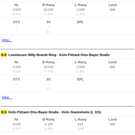
Nr.
B-Rang
L-Rang
Land
4.023
10.042
2.049
NW
(4.025)
(7.638)
(1.462)
DTV
SV
BPL
-
-
(-)
Infos...
B 8
Leverkusen-Willy-Brandt-Ring - Köln-Flittard-Otto-Bayer-Straße
Nr.
B-Rang
L-Rang
Land
4.024
10.042
2.049
NW
(4.026)
(7.638)
(1.462)
DTV
SV
BPL
-
-
(-)
Infos...
B 8
Köln-Flittard-Otto-Bayer-Straße - Köln-Stammheim (L 101)
Nr.
B-Rang
L-Rang
Land
4.025
4.136
914
NW
(4.027)
(1.803)
(338)