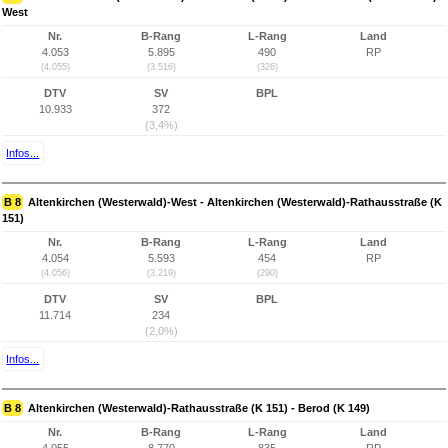
West
Nr.
B-Rang
L-Rang
Land
4.053
5.895
490
RP
(4.055)
(3.516)
(326)
DTV
SV
BPL
10.933
372
(3,4%)
Infos...
B 8
Altenkirchen (Westerwald)-West - Altenkirchen (Westerwald)-Rathausstraße (K
151)
Nr.
B-Rang
L-Rang
Land
4.054
5.593
454
RP
(4.056)
(3.219)
(290)
DTV
SV
BPL
11.714
234
(2,0%)
Infos...
B 8
Altenkirchen (Westerwald)-Rathausstraße (K 151) - Berod (K 149)
Nr.
B-Rang
L-Rang
Land