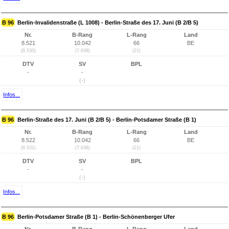
B 96
Berlin-Invalidenstraße (L 1008) - Berlin-Straße des 17. Juni (B 2/B 5)
Nr.
B-Rang
L-Rang
Land
8.521
10.042
66
BE
(8.530)
(7.638)
(21)
DTV
SV
BPL
-
-
(-)
Infos...
B 96
Berlin-Straße des 17. Juni (B 2/B 5) - Berlin-Potsdamer Straße (B 1)
Nr.
B-Rang
L-Rang
Land
8.522
10.042
66
BE
(8.531)
(7.638)
(21)
DTV
SV
BPL
-
-
(-)
Infos...
B 96
Berlin-Potsdamer Straße (B 1) - Berlin-Schönenberger Ufer