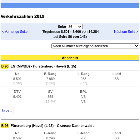
Verkehrszahlen 2019
Seite
< Vorherige Seite
(Ergebnisse
8.501
-
8.600
von
14.284
Nächste Seite >
auf
Seite 86 von 143
)
Abschnitt
B 96
LG (MV/BB) - Fürstenberg (Havel) (L 15)
Nr.
B-Rang
L-Rang
Land
8.501
7.989
253
BB
(8.510)
(5.592)
(137)
DTV
SV
BPL
6.401
858
VB
(13,4%)
VB
Infos...
B 96
Fürstenberg (Havel) (L 15) - Gransee-Dannenwalde
Nr.
B-Rang
L-Rang
Land
8.502
8.248
268
BB