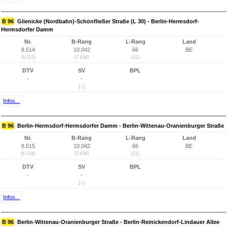
B 96
Glienicke (Nordbahn)-Schönfließer Straße (L 30) - Berlin-Hermsdorf-
Hermsdorfer Damm
Nr.
B-Rang
L-Rang
Land
8.514
10.042
66
BE
(8.523)
(7.638)
(21)
DTV
SV
BPL
-
-
(-)
Infos...
B 96
Berlin-Hermsdorf-Hermsdorfer Damm - Berlin-Wittenau-Oranienburger Straße
Nr.
B-Rang
L-Rang
Land
8.515
10.042
66
BE
(8.524)
(7.638)
(21)
DTV
SV
BPL
-
-
(-)
Infos...
B 96
Berlin-Wittenau-Oranienburger Straße - Berlin-Reinickendorf-Lindauer Allee