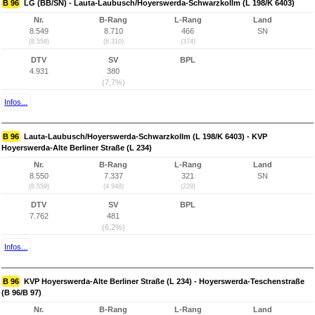
B 96
LG (BB/SN) - Lauta-Laubusch/Hoyerswerda-Schwarzkollm (L 198/K 6403)
Nr.
B-Rang
L-Rang
Land
8.549
8.710
466
SN
(8.558)
(6.310)
(374)
DTV
SV
BPL
4.931
380
(7,7%)
Infos...
B 96
Lauta-Laubusch/Hoyerswerda-Schwarzkollm (L 198/K 6403) - KVP
Hoyerswerda-Alte Berliner Straße (L 234)
Nr.
B-Rang
L-Rang
Land
8.550
7.337
321
SN
(8.559)
(4.948)
(229)
DTV
SV
BPL
7.762
481
(6,2%)
Infos...
B 96
KVP Hoyerswerda-Alte Berliner Straße (L 234) - Hoyerswerda-Teschenstraße
(B 96/B 97)
Nr.
B-Rang
L-Rang
Land