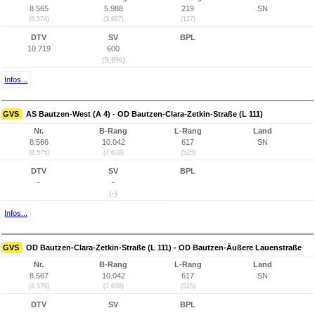
8.565
5.988
219
SN
(8.574)
(3.607)
(127)
DTV
SV
BPL
10.719
600
(5,6%)
Infos...
GVS
AS Bautzen-West (A 4) - OD Bautzen-Clara-Zetkin-Straße (L 111)
Nr.
B-Rang
L-Rang
Land
8.566
10.042
617
SN
(8.575)
(7.638)
(525)
DTV
SV
BPL
-
-
(-)
Infos...
GVS
OD Bautzen-Clara-Zetkin-Straße (L 111) - OD Bautzen-Äußere Lauenstraße
Nr.
B-Rang
L-Rang
Land
8.567
10.042
617
SN
(8.576)
(7.638)
(525)
DTV
SV
BPL