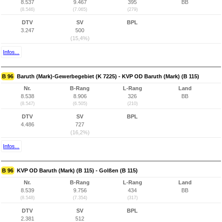
8.537
9.467
395
BB
(8.546)
(7.065)
(279)
DTV
SV
BPL
3.247
500
(15,4%)
Infos...
B 96
Baruth (Mark)-Gewerbegebiet (K 7225) - KVP OD Baruth (Mark) (B 115)
Nr.
B-Rang
L-Rang
Land
8.538
8.906
326
BB
(8.547)
(6.505)
(210)
DTV
SV
BPL
4.486
727
(16,2%)
Infos...
B 96
KVP OD Baruth (Mark) (B 115) - Golßen (B 115)
Nr.
B-Rang
L-Rang
Land
8.539
9.756
434
BB
(8.548)
(7.354)
(317)
DTV
SV
BPL
2.381
512