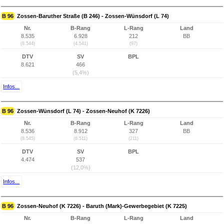
B 96
Zossen-Baruther Straße (B 246) - Zossen-Wünsdorf (L 74)
Nr.
B-Rang
L-Rang
Land
8.535
6.928
212
BB
(8.544)
(4.541)
(97)
DTV
SV
BPL
8.621
466
(5,4%)
Infos...
B 96
Zossen-Wünsdorf (L 74) - Zossen-Neuhof (K 7226)
Nr.
B-Rang
L-Rang
Land
8.536
8.912
327
BB
(8.545)
(6.511)
(211)
DTV
SV
BPL
4.474
537
(12,0%)
Infos...
B 96
Zossen-Neuhof (K 7226) - Baruth (Mark)-Gewerbegebiet (K 7225)
Nr.
B-Rang
L-Rang
Land