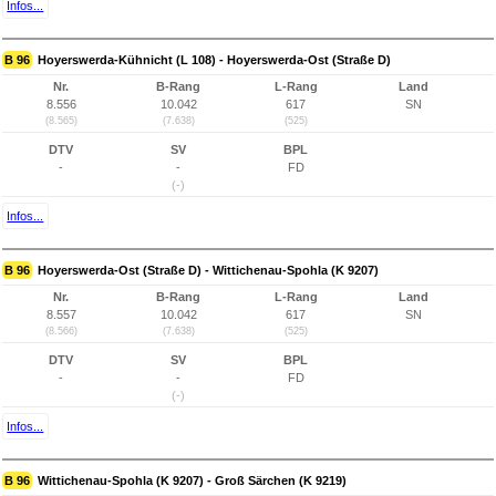
Infos...
B 96
Hoyerswerda-Kühnicht (L 108) - Hoyerswerda-Ost (Straße D)
Nr.
B-Rang
L-Rang
Land
8.556
10.042
617
SN
(8.565)
(7.638)
(525)
DTV
SV
BPL
-
-
FD
(-)
Infos...
B 96
Hoyerswerda-Ost (Straße D) - Wittichenau-Spohla (K 9207)
Nr.
B-Rang
L-Rang
Land
8.557
10.042
617
SN
(8.566)
(7.638)
(525)
DTV
SV
BPL
-
-
FD
(-)
Infos...
B 96
Wittichenau-Spohla (K 9207) - Groß Särchen (K 9219)