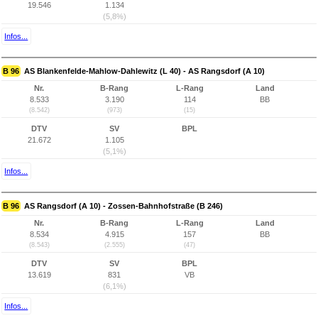
19.546
1.134
(5,8%)
Infos...
B 96
AS Blankenfelde-Mahlow-Dahlewitz (L 40) - AS Rangsdorf (A 10)
Nr.
B-Rang
L-Rang
Land
8.533
3.190
114
BB
(8.542)
(973)
(15)
DTV
SV
BPL
21.672
1.105
(5,1%)
Infos...
B 96
AS Rangsdorf (A 10) - Zossen-Bahnhofstraße (B 246)
Nr.
B-Rang
L-Rang
Land
8.534
4.915
157
BB
(8.543)
(2.555)
(47)
DTV
SV
BPL
13.619
831
VB
(6,1%)
Infos...