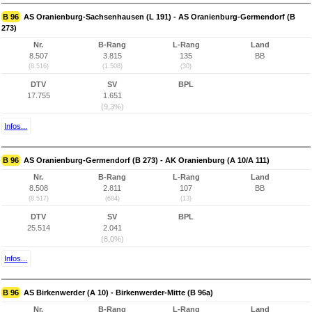
B 96
AS Oranienburg-Sachsenhausen (L 191) - AS Oranienburg-Germendorf (B
273)
Nr.
B-Rang
L-Rang
Land
8.507
3.815
135
BB
(8.516)
(1.508)
(30)
DTV
SV
BPL
17.755
1.651
(9,3%)
Infos...
B 96
AS Oranienburg-Germendorf (B 273) - AK Oranienburg (A 10/A 111)
Nr.
B-Rang
L-Rang
Land
8.508
2.811
107
BB
(8.517)
(684)
(13)
DTV
SV
BPL
25.514
2.041
(8,0%)
Infos...
B 96
AS Birkenwerder (A 10) - Birkenwerder-Mitte (B 96a)
Nr.
B-Rang
L-Rang
Land