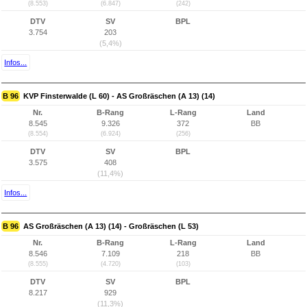
(8.553)
(6.847)
(242)
DTV
SV
BPL
3.754
203
(5,4%)
Infos...
B 96
KVP Finsterwalde (L 60) - AS Großräschen (A 13) (14)
Nr.
B-Rang
L-Rang
Land
8.545
9.326
372
BB
(8.554)
(6.924)
(256)
DTV
SV
BPL
3.575
408
(11,4%)
Infos...
B 96
AS Großräschen (A 13) (14) - Großräschen (L 53)
Nr.
B-Rang
L-Rang
Land
8.546
7.109
218
BB
(8.555)
(4.720)
(103)
DTV
SV
BPL
8.217
929
(11,3%)