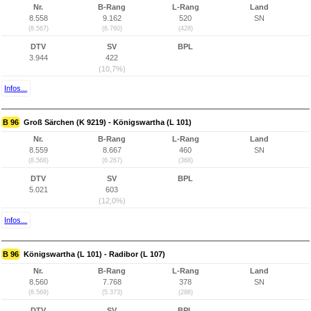
Nr.
B-Rang
L-Rang
Land
8.558
9.162
520
SN
(8.567)
(6.760)
(428)
DTV
SV
BPL
3.944
422
(10,7%)
Infos...
B 96
Groß Särchen (K 9219) - Königswartha (L 101)
Nr.
B-Rang
L-Rang
Land
8.559
8.667
460
SN
(8.568)
(6.267)
(368)
DTV
SV
BPL
5.021
603
(12,0%)
Infos...
B 96
Königswartha (L 101) - Radibor (L 107)
Nr.
B-Rang
L-Rang
Land
8.560
7.768
378
SN
(8.569)
(5.373)
(286)
DTV
SV
BPL