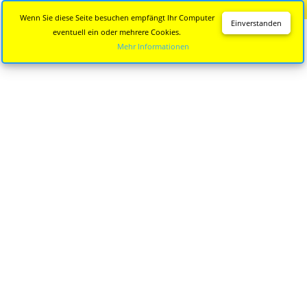
Diese Seite wird nicht mehr aktualisiert.
Zur neuen Seite
Wenn Sie diese Seite besuchen empfängt Ihr Computer
Einverstanden
eventuell ein oder mehrere Cookies.
Mehr Informationen