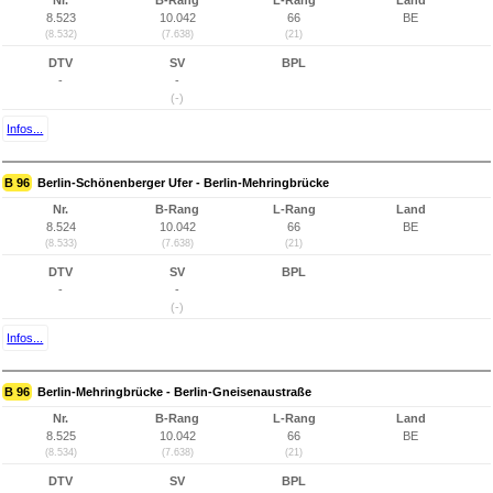
Nr.
B-Rang
L-Rang
Land
8.523
10.042
66
BE
(8.532)
(7.638)
(21)
DTV
SV
BPL
-
-
(-)
Infos...
B 96
Berlin-Schönenberger Ufer - Berlin-Mehringbrücke
Nr.
B-Rang
L-Rang
Land
8.524
10.042
66
BE
(8.533)
(7.638)
(21)
DTV
SV
BPL
-
-
(-)
Infos...
B 96
Berlin-Mehringbrücke - Berlin-Gneisenaustraße
Nr.
B-Rang
L-Rang
Land
8.525
10.042
66
BE
(8.534)
(7.638)
(21)
DTV
SV
BPL