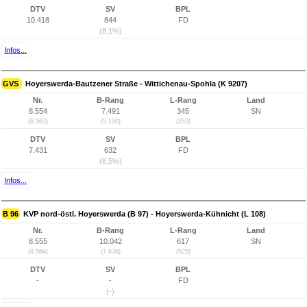
DTV
SV
BPL
10.418
844
FD
(8,1%)
Infos...
GVS
Hoyerswerda-Bautzener Straße - Wittichenau-Spohla (K 9207)
Nr.
B-Rang
L-Rang
Land
8.554
7.491
345
SN
(8.563)
(5.100)
(253)
DTV
SV
BPL
7.431
632
FD
(8,5%)
Infos...
B 96
KVP nord-östl. Hoyerswerda (B 97) - Hoyerswerda-Kühnicht (L 108)
Nr.
B-Rang
L-Rang
Land
8.555
10.042
617
SN
(8.564)
(7.638)
(525)
DTV
SV
BPL
-
-
FD
(-)