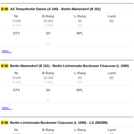
B 96
AS Tempelhofer Damm (A 100) - Berlin-Mariendorf (B 101)
Nr.
B-Rang
L-Rang
Land
8.528
10.042
66
BE
(8.537)
(7.638)
(21)
DTV
SV
BPL
-
-
(-)
Infos...
B 96
Berlin-Mariendorf (B 101) - Berlin-Lichtenrade-Buckower Chaussee (L 1090)
Nr.
B-Rang
L-Rang
Land
8.529
10.042
66
BE
(8.538)
(7.638)
(21)
DTV
SV
BPL
-
-
(-)
Infos...
B 96
Berlin-Lichtenrade-Buckower Chaussee (L 1090) - LG (BE/BB)
Nr.
B-Rang
L-Rang
Land