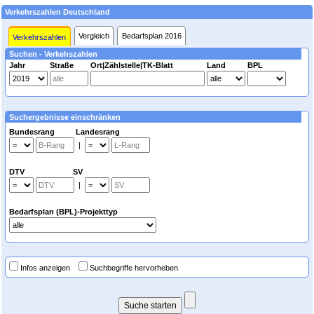
Verkehrszahlen Deutschland
Vergleich
Bedarfsplan 2016
Verkehrszahlen
Suchen - Verkehszahlen
Jahr
Straße
Ort|Zählstelle|TK-Blatt
Land
BPL
Suchergebnisse einschränken
Bundesrang Landesrang
|
DTV SV
|
Bedarfsplan (BPL)-Projekttyp
Infos anzeigen
Suchbegriffe hervorheben