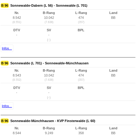
B 96
Sonnewalde-Dabern (L 56) - Sonnewalde (L 701)
Nr.
B-Rang
L-Rang
Land
8.542
10.042
474
BB
(8.551)
(7.638)
(357)
DTV
SV
BPL
-
-
(-)
Infos...
B 96
Sonnewalde (L 701) - Sonnewalde-Münchhausen
Nr.
B-Rang
L-Rang
Land
8.543
10.042
474
BB
(8.552)
(7.638)
(357)
DTV
SV
BPL
-
-
(-)
Infos...
B 96
Sonnewalde-Münchhausen - KVP Finsterwalde (L 60)
Nr.
B-Rang
L-Rang
Land
8.544
9.249
358
BB