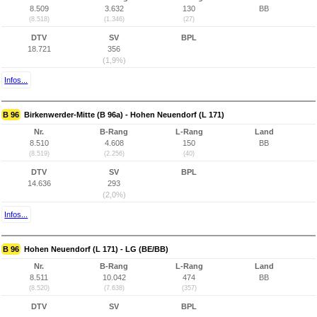
8.509
3.632
130
BB
(8.518)
(1.346)
(27)
DTV
SV
BPL
18.721
356
(1,9%)
Infos...
B 96
Birkenwerder-Mitte (B 96a) - Hohen Neuendorf (L 171)
Nr.
B-Rang
L-Rang
Land
8.510
4.608
150
BB
(8.519)
(2.256)
(40)
DTV
SV
BPL
14.636
293
(2,0%)
Infos...
B 96
Hohen Neuendorf (L 171) - LG (BE/BB)
Nr.
B-Rang
L-Rang
Land
8.511
10.042
474
BB
(8.520)
(7.638)
(357)
DTV
SV
BPL