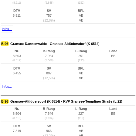
(8.511)
(5.848)
(152)
DTV
SV
BPL
5.911
757
VB
(12,8%)
VB
Infos...
B 96
Gransee-Dannenwalde - Gransee-Altlüdersdorf (K 6514)
Nr.
B-Rang
L-Rang
Land
8.503
7.964
251
BB
(8.512)
(5.568)
(135)
DTV
SV
BPL
6.455
807
VB
(12,5%)
VB
Infos...
B 96
Gransee-Altlüdersdorf (K 6514) - KVP Gransee-Templiner Straße (L 22)
Nr.
B-Rang
L-Rang
Land
8.504
7.546
227
BB
(8.513)
(5.154)
(112)
DTV
SV
BPL
7.319
966
VB
(13,2%)
VB