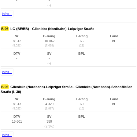
-
-
(-)
Infos...
B 96
LG (BE/BB) - Glienicke (Nordbahn)-Leipziger Straße
Nr.
B-Rang
L-Rang
Land
8.512
10.042
66
BE
(8.521)
(7.638)
(21)
DTV
SV
BPL
-
-
(-)
Infos...
B 96
Glienicke (Nordbahn)-Leipziger Straße - Glienicke (Nordbahn)-Schönfließer
Straße (L 30)
Nr.
B-Rang
L-Rang
Land
8.513
4.329
60
BE
(8.522)
(1.987)
(15)
DTV
SV
BPL
15.601
359
(2,3%)
Infos...