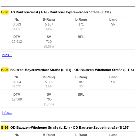
B 96
AS Bautzen-West (A 4) - Bautzen-Hoyerswerdaer Straße (L 111)
Nr.
B-Rang
L-Rang
Land
8.563
5.167
171
SN
(8.572)
(2.801)
(79)
DTV
SV
BPL
12.913
710
(5,5%)
Infos...
B 96
Bautzen-Hoyerswerdaer Straße (L 111) - OD Bautzen-Witchener Straße (L 114)
Nr.
B-Rang
L-Rang
Land
8.564
5.355
187
SN
(8.573)
(2.984)
(95)
DTV
SV
BPL
12.369
705
(5,7%)
Infos...
B 96
OD Bautzen-Witchener Straße (L 114) - OD Bautzen-Zeppelinstraße (B 156)
Nr.
B-Rang
L-Rang
Land