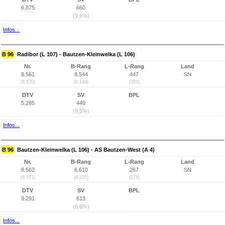
6.875
660
(9,6%)
Infos...
B 96
Radibor (L 107) - Bautzen-Kleinwelka (L 106)
Nr.
B-Rang
L-Rang
Land
8.561
8.544
447
SN
(8.570)
(6.144)
(355)
DTV
SV
BPL
5.285
449
(8,5%)
Infos...
B 96
Bautzen-Kleinwelka (L 106) - AS Bautzen-West (A 4)
Nr.
B-Rang
L-Rang
Land
8.562
6.610
267
SN
(8.571)
(4.225)
(175)
DTV
SV
BPL
9.291
613
(6,6%)
Infos...