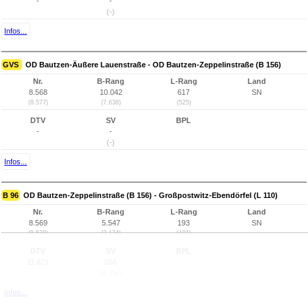
-
-
(-)
Infos...
GVS
OD Bautzen-Äußere Lauenstraße - OD Bautzen-Zeppelinstraße (B 156)
Nr.
B-Rang
L-Rang
Land
8.568
10.042
617
SN
(8.577)
(7.638)
(525)
DTV
SV
BPL
-
-
(-)
Infos...
B 96
OD Bautzen-Zeppelinstraße (B 156) - Großpostwitz-Ebendörfel (L 110)
Nr.
B-Rang
L-Rang
Land
8.569
5.547
193
SN
(8.578)
(3.174)
(101)
DTV
SV
BPL
11.821
556
(4,7%)
Infos...