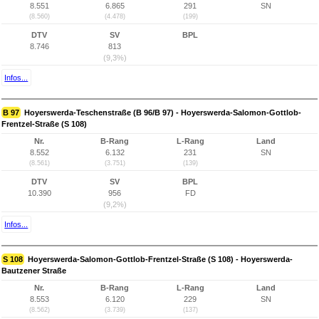
8.551
6.865
291
SN
(8.560)
(4.478)
(199)
DTV
SV
BPL
8.746
813
(9,3%)
Infos...
B 97
Hoyerswerda-Teschenstraße (B 96/B 97) - Hoyerswerda-Salomon-Gottlob-
Frentzel-Straße (S 108)
Nr.
B-Rang
L-Rang
Land
8.552
6.132
231
SN
(8.561)
(3.751)
(139)
DTV
SV
BPL
10.390
956
FD
(9,2%)
Infos...
S 108
Hoyerswerda-Salomon-Gottlob-Frentzel-Straße (S 108) - Hoyerswerda-
Bautzener Straße
Nr.
B-Rang
L-Rang
Land
8.553
6.120
229
SN
(8.562)
(3.739)
(137)