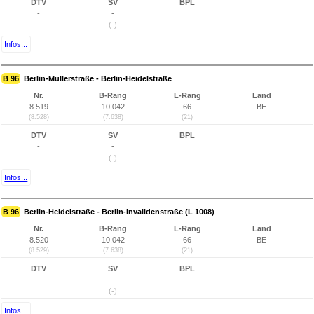
DTV
SV
BPL
-
-
(-)
Infos...
B 96
Berlin-Müllerstraße - Berlin-Heidelstraße
Nr.
B-Rang
L-Rang
Land
8.519
10.042
66
BE
(8.528)
(7.638)
(21)
DTV
SV
BPL
-
-
(-)
Infos...
B 96
Berlin-Heidelstraße - Berlin-Invalidenstraße (L 1008)
Nr.
B-Rang
L-Rang
Land
8.520
10.042
66
BE
(8.529)
(7.638)
(21)
DTV
SV
BPL
-
-
(-)
Infos...