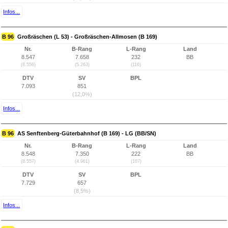
Infos...
B 96
Großräschen (L 53) - Großräschen-Allmosen (B 169)
Nr.
B-Rang
L-Rang
Land
8.547
7.658
232
BB
(8.556)
(5.263)
(116)
DTV
SV
BPL
7.093
851
(12,0%)
Infos...
B 96
AS Senftenberg-Güterbahnhof (B 169) - LG (BB/SN)
Nr.
B-Rang
L-Rang
Land
8.548
7.350
222
BB
(8.557)
(4.961)
(107)
DTV
SV
BPL
7.729
657
(8,5%)
Infos...