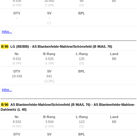
8.530
10.042
66
BE
(8.539)
(7.638)
(21)
DTV
SV
BPL
-
-
(-)
Infos...
B 96
LG (BE/BB) - AS Blankenfelde-Mahlow/Schönefeld (B 96A/L 76)
Nr.
B-Rang
L-Rang
Land
8.531
3.525
125
BB
(8.540)
(1.246)
(22)
DTV
SV
BPL
19.439
641
(3,3%)
Infos...
B 96
AS Blankenfelde-Mahlow/Schönefeld (B 96A/L 76) - AS Blankenfelde-Mahlow-
Dahlewitz (L 40)
Nr.
B-Rang
L-Rang
Land
8.532
3.504
123
BB
(8.541)
(1.229)
(21)
DTV
SV
BPL