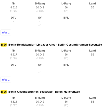
Nr.
B-Rang
L-Rang
Land
8.516
10.042
66
BE
(8.525)
(7.638)
(21)
DTV
SV
BPL
-
-
(-)
Infos...
B 96
Berlin-Reinickendorf-Lindauer Allee - Berlin-Gesundbrunnen-Seestraße
Nr.
B-Rang
L-Rang
Land
8.517
10.042
66
BE
(8.526)
(7.638)
(21)
DTV
SV
BPL
-
-
(-)
Infos...
B 96
Berlin-Gesundbrunnen-Seestraße - Berlin-Müllerstraße
Nr.
B-Rang
L-Rang
Land
8.518
10.042
66
BE
(8.527)
(7.638)
(21)