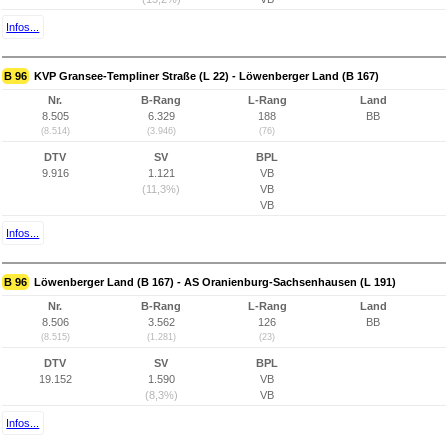
Infos...
B 96
KVP Gransee-Templiner Straße (L 22) - Löwenberger Land (B 167)
Nr.
B-Rang
L-Rang
Land
8.505
6.329
188
BB
(8.514)
(3.946)
(76)
DTV
SV
BPL
9.916
1.121
VB
(11,3%)
VB
VB
Infos...
B 96
Löwenberger Land (B 167) - AS Oranienburg-Sachsenhausen (L 191)
Nr.
B-Rang
L-Rang
Land
8.506
3.562
126
BB
(8.515)
(1.281)
(23)
DTV
SV
BPL
19.152
1.590
VB
(8,3%)
VB
Infos...