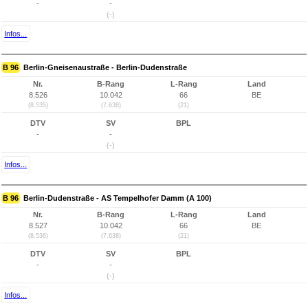
-
-
(-)
Infos...
B 96
Berlin-Gneisenaustraße - Berlin-Dudenstraße
Nr.
B-Rang
L-Rang
Land
8.526
10.042
66
BE
(8.535)
(7.638)
(21)
DTV
SV
BPL
-
-
(-)
Infos...
B 96
Berlin-Dudenstraße - AS Tempelhofer Damm (A 100)
Nr.
B-Rang
L-Rang
Land
8.527
10.042
66
BE
(8.536)
(7.638)
(21)
DTV
SV
BPL
-
-
(-)
Infos...