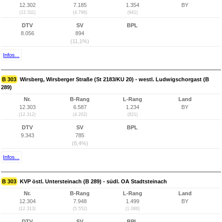
12.302
7.185
1.354
BY
(12.311)
(4.796)
(941)
DTV
SV
BPL
8.056
894
(11,1%)
Infos...
B 303
Wirsberg, Wirsberger Straße (St 2183/KU 20) - westl. Ludwigschorgast (B
289)
Nr.
B-Rang
L-Rang
Land
12.303
6.587
1.234
BY
(12.312)
(4.202)
(821)
DTV
SV
BPL
9.343
785
(8,4%)
Infos...
B 303
KVP östl. Untersteinach (B 289) - südl. OA Stadtsteinach
Nr.
B-Rang
L-Rang
Land
12.304
7.948
1.499
BY
(12.313)
(5.552)
(1.086)
DTV
SV
BPL