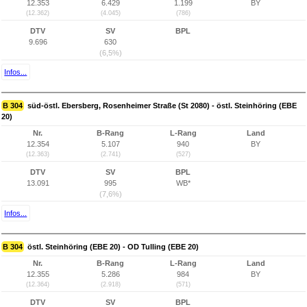
12.353
6.429
1.199
BY
(12.362)
(4.045)
(786)
DTV
SV
BPL
9.696
630
(6,5%)
Infos...
B 304
süd-östl. Ebersberg, Rosenheimer Straße (St 2080) - östl. Steinhöring (EBE
20)
Nr.
B-Rang
L-Rang
Land
12.354
5.107
940
BY
(12.363)
(2.741)
(527)
DTV
SV
BPL
13.091
995
WB*
(7,6%)
Infos...
B 304
östl. Steinhöring (EBE 20) - OD Tulling (EBE 20)
Nr.
B-Rang
L-Rang
Land
12.355
5.286
984
BY
(12.364)
(2.918)
(571)
DTV
SV
BPL