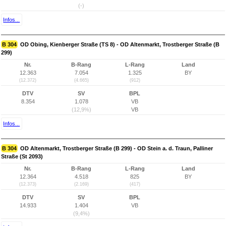
(-)
Infos...
B 304
OD Obing, Kienberger Straße (TS 8) - OD Altenmarkt, Trostberger Straße (B
299)
Nr.
B-Rang
L-Rang
Land
12.363
7.054
1.325
BY
(12.372)
(4.665)
(912)
DTV
SV
BPL
8.354
1.078
VB
(12,9%)
VB
Infos...
B 304
OD Altenmarkt, Trostberger Straße (B 299) - OD Stein a. d. Traun, Palliner
Straße (St 2093)
Nr.
B-Rang
L-Rang
Land
12.364
4.518
825
BY
(12.373)
(2.169)
(417)
DTV
SV
BPL
14.933
1.404
VB
(9,4%)