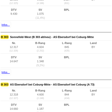
(12.325)
(4.166)
(811)
DTV
SV
BPL
9.430
1.075
(11,4%)
Infos...
B 303
Sonnefeld-West (B 303 alt/neu) - AS Ebersdorf bei Coburg-Mitte
Nr.
B-Rang
L-Rang
Land
12.317
4.604
845
BY
(12.326)
(2.252)
(435)
DTV
SV
BPL
14.647
1.348
(9,2%)
Infos...
B 303
AS Ebersdorf bei Coburg-Mitte - AS Ebersdorf bei Coburg (A 73)
Nr.
B-Rang
L-Rang
Land
12.318
4.600
844
BY
(12.327)
(2.248)
(434)
DTV
SV
BPL
14.660
1.187