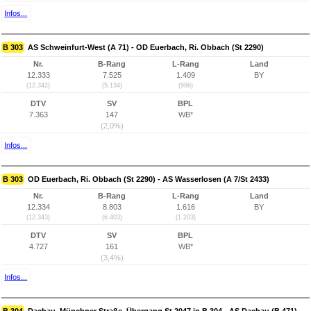
Infos...
B 303
AS Schweinfurt-West (A 71) - OD Euerbach, Ri. Obbach (St 2290)
Nr.
B-Rang
L-Rang
Land
12.333
7.525
1.409
BY
(12.342)
(5.134)
(996)
DTV
SV
BPL
7.363
147
WB*
(2,0%)
Infos...
B 303
OD Euerbach, Ri. Obbach (St 2290) - AS Wasserlosen (A 7/St 2433)
Nr.
B-Rang
L-Rang
Land
12.334
8.803
1.616
BY
(12.343)
(6.403)
(1.203)
DTV
SV
BPL
4.727
161
WB*
(3,4%)
Infos...