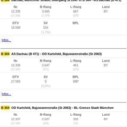
B 304
Dachau, Münchner Straße, Übergang St 2047 in B 304 - AS Dachau (B 471)
Nr.
B-Rang
L-Rang
Land
12.335
3.665
667
BY
(12.344)
(1.378)
(265)
DTV
SV
BPL
18.568
316
(1,7%)
Infos...
B 304
AS Dachau (B 471) - OD Karlsfeld, Bajuwarenstraße (St 2063)
Nr.
B-Rang
L-Rang
Land
12.336
2.647
461
BY
(12.345)
(571)
(103)
DTV
SV
BPL
27.565
0
WB*
(0,0%)
Infos...
B 304
OD Karlsfeld, Bajuwarenstraße (St 2063) - BL-Grenze Stadt München
Nr.
B-Rang
L-Rang
Land
12.337
2.027
332
BY
(12.346)
(259)
(32)