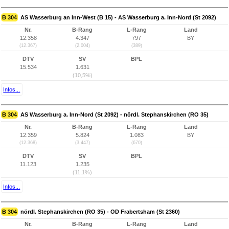
B 304
AS Wasserburg an Inn-West (B 15) - AS Wasserburg a. Inn-Nord (St 2092)
Nr.
B-Rang
L-Rang
Land
12.358
4.347
797
BY
(12.367)
(2.004)
(389)
DTV
SV
BPL
15.534
1.631
(10,5%)
Infos...
B 304
AS Wasserburg a. Inn-Nord (St 2092) - nördl. Stephanskirchen (RO 35)
Nr.
B-Rang
L-Rang
Land
12.359
5.824
1.083
BY
(12.368)
(3.447)
(670)
DTV
SV
BPL
11.123
1.235
(11,1%)
Infos...
B 304
nördl. Stephanskirchen (RO 35) - OD Frabertsham (St 2360)
Nr.
B-Rang
L-Rang
Land