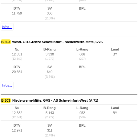
(12.339)
(3.194)
(624)
DTV
SV
BPL
11.759
306
(2,6%)
Infos...
B 303
westl. OD-Grenze Schweinfurt - Niederwerrn-Mitte, GVS
Nr.
B-Rang
L-Rang
Land
12.331
3.330
606
BY
(12.340)
(1.079)
(207)
DTV
SV
BPL
20.654
640
(3,1%)
Infos...
B 303
Niederwerrn-Mitte, GVS - AS Schweinfurt-West (A 71)
Nr.
B-Rang
L-Rang
Land
12.332
5.143
952
BY
(12.341)
(2.777)
(539)
DTV
SV
BPL
12.971
311
(2,4%)