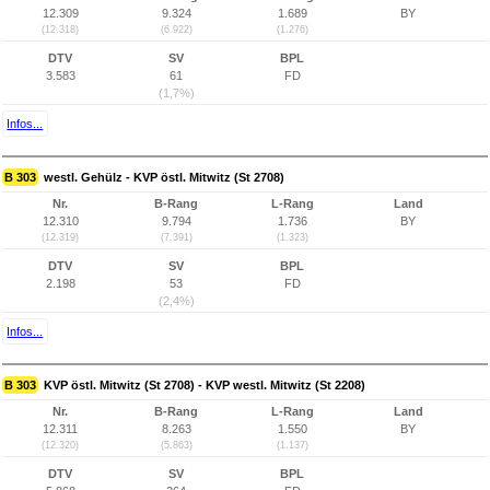
12.309
9.324
1.689
BY
(12.318)
(6.922)
(1.276)
DTV
SV
BPL
3.583
61
FD
(1,7%)
Infos...
B 303
westl. Gehülz - KVP östl. Mitwitz (St 2708)
Nr.
B-Rang
L-Rang
Land
12.310
9.794
1.736
BY
(12.319)
(7.391)
(1.323)
DTV
SV
BPL
2.198
53
FD
(2,4%)
Infos...
B 303
KVP östl. Mitwitz (St 2708) - KVP westl. Mitwitz (St 2208)
Nr.
B-Rang
L-Rang
Land
12.311
8.263
1.550
BY
(12.320)
(5.863)
(1.137)
DTV
SV
BPL