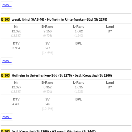
Infos...
B 303
westl. Ibind (HAS 46) - Hofheim in Unterfranken-Süd (St 2275)
Nr.
B-Rang
L-Rang
Land
12.326
9.156
1.662
BY
(12.335)
(6.754)
(1.249)
DTV
SV
BPL
3.954
577
(14,6%)
Infos...
B 303
Hofheim in Unterfranken-Süd (St 2275) - östl. Kreuzthal (St 2266)
Nr.
B-Rang
L-Rang
Land
12.327
8.952
1.635
BY
(12.336)
(6.551)
(1.222)
DTV
SV
BPL
4.405
546
(12,4%)
Infos...
B 303
östl. Kreuzthal (St 2266) - AS westl. Gädheim (St 2447)