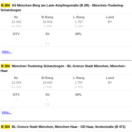
B 304
AS München-Berg am Laim-Ampfingstraße (B 2R) - München-Trudering-
Schatzbogen
Nr.
B-Rang
L-Rang
Land
12.342
10.042
1.757
BY
(12.351)
(7.638)
(1.344)
DTV
SV
BPL
-
-
(-)
Infos...
B 304
München-Trudering-Schatzbogen - BL-Grenze Stadt München, München-
Haar
Nr.
B-Rang
L-Rang
Land
12.343
10.042
1.757
BY
(12.352)
(7.638)
(1.344)
DTV
SV
BPL
-
-
(-)
Infos...
B 304
BL-Grenze Stadt München, München-Haar - OD Haar, Vockestraße (B 471)