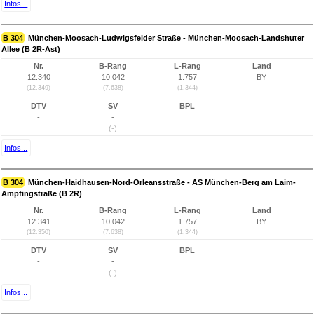
Infos...
B 304
München-Moosach-Ludwigsfelder Straße - München-Moosach-Landshuter
Allee (B 2R-Ast)
Nr.
B-Rang
L-Rang
Land
12.340
10.042
1.757
BY
(12.349)
(7.638)
(1.344)
DTV
SV
BPL
-
-
(-)
Infos...
B 304
München-Haidhausen-Nord-Orleansstraße - AS München-Berg am Laim-
Ampfingstraße (B 2R)
Nr.
B-Rang
L-Rang
Land
12.341
10.042
1.757
BY
(12.350)
(7.638)
(1.344)
DTV
SV
BPL
-
-
(-)
Infos...