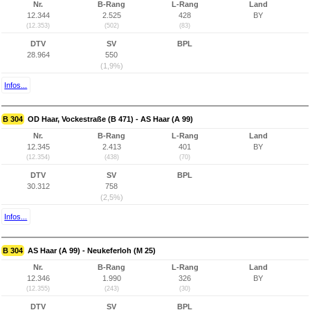
Nr.
B-Rang
L-Rang
Land
12.344
2.525
428
BY
(12.353)
(502)
(83)
DTV
SV
BPL
28.964
550
(1,9%)
Infos...
B 304
OD Haar, Vockestraße (B 471) - AS Haar (A 99)
Nr.
B-Rang
L-Rang
Land
12.345
2.413
401
BY
(12.354)
(438)
(70)
DTV
SV
BPL
30.312
758
(2,5%)
Infos...
B 304
AS Haar (A 99) - Neukeferloh (M 25)
Nr.
B-Rang
L-Rang
Land
12.346
1.990
326
BY
(12.355)
(243)
(30)
DTV
SV
BPL