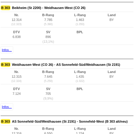
B 303
Beikheim (St 2200) - Weidhausen-West (CO 26)
Nr.
B-Rang
L-Rang
Land
12.314
7.785
1.463
BY
(12.323)
(5.390)
(1.050)
DTV
SV
BPL
6.838
896
(13,1%)
Infos...
B 303
Weidhausen-West (CO 26) - AS Sonnefeld-Süd/Weidhausen (St 2191)
Nr.
B-Rang
L-Rang
Land
12.315
7.645
1.435
BY
(12.324)
(5.250)
(1.022)
DTV
SV
BPL
7.124
705
(9,9%)
Infos...
B 303
AS Sonnefeld-Süd/Weidhausen (St 2191) - Sonnefeld-West (B 303 alt/neu)
Nr.
B-Rang
L-Rang
Land
12.316
6.550
1.224
BY