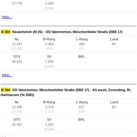
37.779
1.284
(3,4%)
Infos...
B 304
Neukeferloh (M 25) - OD Vaterstetten, Möschenfelder Straße (EBE 17)
Nr.
B-Rang
L-Rang
Land
12.347
2.404
398
BY
(12.356)
(432)
(67)
DTV
SV
BPL
30.424
1.095
(3,6%)
Infos...
B 304
OD Vaterstetten, Möschenfelder Straße (EBE 17) - AS westl. Zorneding, Ri.
Harthausen (St 2081)
Nr.
B-Rang
L-Rang
Land
12.348
3.376
617
BY
(12.357)
(1.112)
(216)
DTV
SV
BPL
20.362
1.262
(6,2%)