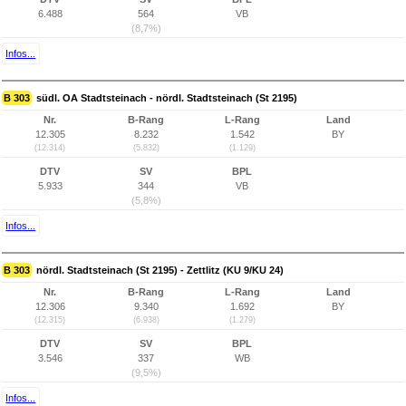
6.488
564
VB
(8,7%)
Infos...
B 303
südl. OA Stadtsteinach - nördl. Stadtsteinach (St 2195)
Nr.
B-Rang
L-Rang
Land
12.305
8.232
1.542
BY
(12.314)
(5.832)
(1.129)
DTV
SV
BPL
5.933
344
VB
(5,8%)
Infos...
B 303
nördl. Stadtsteinach (St 2195) - Zettlitz (KU 9/KU 24)
Nr.
B-Rang
L-Rang
Land
12.306
9.340
1.692
BY
(12.315)
(6.938)
(1.279)
DTV
SV
BPL
3.546
337
WB
(9,5%)
Infos...