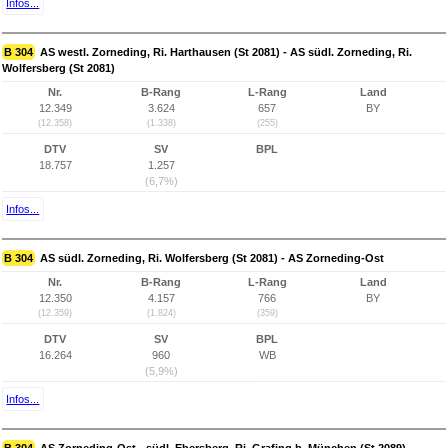
Infos...
B 304
AS westl. Zorneding, Ri. Harthausen (St 2081) - AS südl. Zorneding, Ri.
Wolfersberg (St 2081)
Nr.
B-Rang
L-Rang
Land
12.349
3.624
657
BY
(12.358)
(1.338)
(255)
DTV
SV
BPL
18.757
1.257
(6,7%)
Infos...
B 304
AS südl. Zorneding, Ri. Wolfersberg (St 2081) - AS Zorneding-Ost
Nr.
B-Rang
L-Rang
Land
12.350
4.157
766
BY
(12.359)
(1.824)
(359)
DTV
SV
BPL
16.264
960
WB
(5,9%)
Infos...