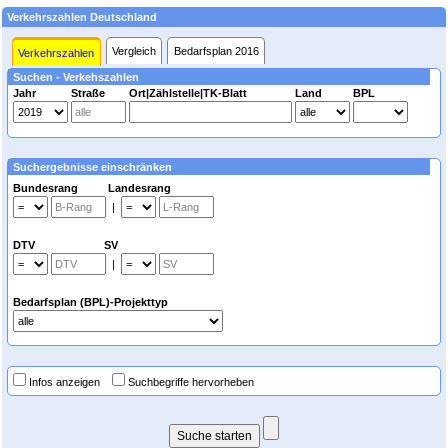
Verkehrszahlen Deutschland
Vergleich
Bedarfsplan 2016
Verkehrszahlen
Suchen - Verkehszahlen
Jahr
Straße
Ort|Zählstelle|TK-Blatt
Land
BPL
Suchergebnisse einschränken
Bundesrang Landesrang
|
DTV SV
|
Bedarfsplan (BPL)-Projekttyp
Infos anzeigen
Suchbegriffe hervorheben