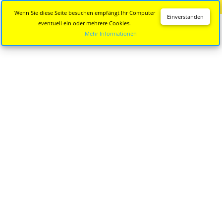
Diese Seite wird nicht mehr aktualisiert.
Zur neuen Seite
Wenn Sie diese Seite besuchen empfängt Ihr Computer
Einverstanden
eventuell ein oder mehrere Cookies.
Mehr Informationen