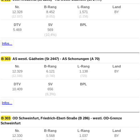
Nr.
B-Rang
L-Rang
Land
12.328
8.452
1.571
BY
(12.337)
(6.052)
(1.158)
DTV
SV
BPL
5.469
569
(10,4%)
Infos...
B 303
AS westl. Gädheim (St 2447) - AS Schonungen (A 70)
Nr.
B-Rang
L-Rang
Land
12.329
6.121
1.138
BY
(12.338)
(3.740)
(725)
DTV
SV
BPL
10.409
656
(6,3%)
Infos...
B 303
OD Schweinfurt, Friedrich-Ebert-Straße (B 286) - westl. OD-Grenze
Schweinfurt
Nr.
B-Rang
L-Rang
Land
12.330
5.568
1.037
BY