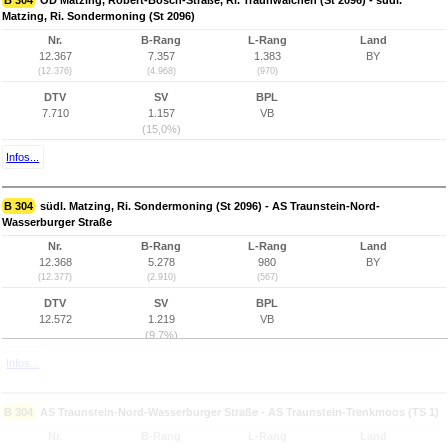
B 304
OD Matzing, Robert-Bosch-Straße, Ri. Traunwalchen (St 2096) - südl.
Matzing, Ri. Sondermoning (St 2096)
Nr.
B-Rang
L-Rang
Land
12.367
7.357
1.383
BY
(12.376)
(4.968)
(970)
DTV
SV
BPL
7.710
1.157
VB
(15,0%)
Infos...
B 304
südl. Matzing, Ri. Sondermoning (St 2096) - AS Traunstein-Nord-
Wasserburger Straße
Nr.
B-Rang
L-Rang
Land
12.368
5.278
980
BY
(12.377)
(2.910)
(567)
DTV
SV
BPL
12.572
1.219
VB
(9,7%)
Infos...
B 304
AS Traunstein-Nord-Wasserburger Straße - AS Traunstein-Trenkmoos (TS 1)
Nr.
B-Rang
L-Rang
Land