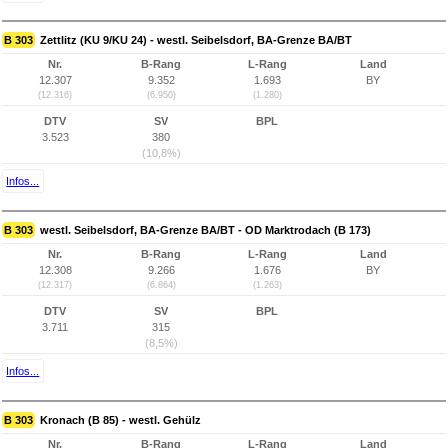
B 303
Zettlitz (KU 9/KU 24) - westl. Seibelsdorf, BA-Grenze BA/BT
Nr.
B-Rang
L-Rang
Land
12.307
9.352
1.693
BY
(12.316)
(6.950)
(1.280)
DTV
SV
BPL
3.523
380
(10,8%)
Infos...
B 303
westl. Seibelsdorf, BA-Grenze BA/BT - OD Marktrodach (B 173)
Nr.
B-Rang
L-Rang
Land
12.308
9.266
1.676
BY
(12.317)
(6.864)
(1.263)
DTV
SV
BPL
3.711
315
(8,5%)
Infos...
B 303
Kronach (B 85) - westl. Gehülz
Nr.
B-Rang
L-Rang
Land