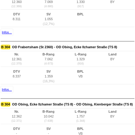
12.360
7.069
1.330
BY
(12.369)
(4.680)
(917)
DTV
SV
BPL
8.311
1.055
(12,7%)
Infos...
B 304
OD Frabertsham (St 2360) - OD Obing, Ecke Ilzhamer Straße (TS 8)
Nr.
B-Rang
L-Rang
Land
12.361
7.062
1.329
BY
(12.370)
(4.673)
(916)
DTV
SV
BPL
8.337
1.359
VB
(16,3%)
Infos...
B 304
OD Obing, Ecke Ilzhamer Straße (TS 8) - OD Obing, Kienberger Straße (TS 8)
Nr.
B-Rang
L-Rang
Land
12.362
10.042
1.757
BY
(12.371)
(7.638)
(1.344)
DTV
SV
BPL
-
-
VB