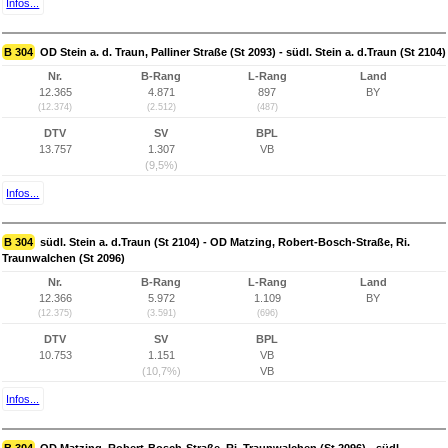
Infos...
B 304
OD Stein a. d. Traun, Palliner Straße (St 2093) - südl. Stein a. d.Traun (St 2104)
Nr.
B-Rang
L-Rang
Land
12.365
4.871
897
BY
(12.374)
(2.512)
(487)
DTV
SV
BPL
13.757
1.307
VB
(9,5%)
Infos...
B 304
südl. Stein a. d.Traun (St 2104) - OD Matzing, Robert-Bosch-Straße, Ri.
Traunwalchen (St 2096)
Nr.
B-Rang
L-Rang
Land
12.366
5.972
1.109
BY
(12.375)
(3.591)
(696)
DTV
SV
BPL
10.753
1.151
VB
(10,7%)
VB
Infos...