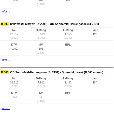
5.868
264
FD
(4,5%)
Infos...
B 303
KVP westl. Mitwitz (St 2208) - OD Sonnefeld-Herrengasse (St 2191)
Nr.
B-Rang
L-Rang
Land
12.312
9.109
1.655
BY
(12.321)
(6.708)
(1.242)
DTV
SV
BPL
4.042
101
(2,5%)
Infos...
B 303
OD Sonnefeld-Herrengasse (St 2191) - Sonnefeld-West (B 303 alt/neu)
Nr.
B-Rang
L-Rang
Land
12.313
7.912
1.492
BY
(12.322)
(5.516)
(1.079)
DTV
SV
BPL
6.554
249
(3,8%)
Infos...