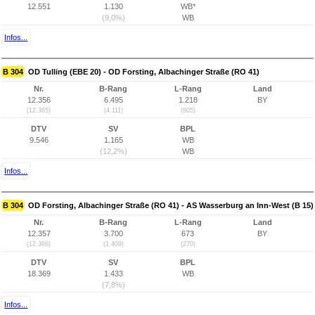
12.551
1.130
WB*
(9,0%)
WB
Infos...
B 304
OD Tulling (EBE 20) - OD Forsting, Albachinger Straße (RO 41)
Nr.
B-Rang
L-Rang
Land
12.356
6.495
1.218
BY
(12.365)
(4.111)
(805)
DTV
SV
BPL
9.546
1.165
WB
(12,2%)
WB
Infos...
B 304
OD Forsting, Albachinger Straße (RO 41) - AS Wasserburg an Inn-West (B 15)
Nr.
B-Rang
L-Rang
Land
12.357
3.700
673
BY
(12.366)
(1.409)
(270)
DTV
SV
BPL
18.369
1.433
WB
(7,8%)
Infos...