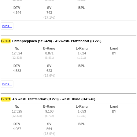
DTV
SV
BPL
4.344
743
(17,1%)
Infos...
B 303
Hafenpreppach (St 2428) - AS westl. Pfaffendorf (B 279)
Nr.
B-Rang
L-Rang
Land
12.324
8.871
1.624
BY
(12.333)
(6.471)
(1.211)
DTV
SV
BPL
4.583
623
(13,6%)
Infos...
B 303
AS westl. Pfaffendorf (B 279) - westl. Ibind (HAS 46)
Nr.
B-Rang
L-Rang
Land
12.325
9.103
1.653
BY
(12.334)
(6.702)
(1.240)
DTV
SV
BPL
4.057
564
(13,9%)