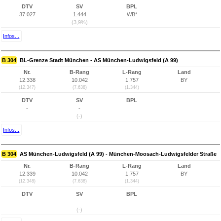
DTV
SV
BPL
37.027
1.444
WB*
(3,9%)
Infos...
B 304
BL-Grenze Stadt München - AS München-Ludwigsfeld (A 99)
Nr.
B-Rang
L-Rang
Land
12.338
10.042
1.757
BY
(12.347)
(7.638)
(1.344)
DTV
SV
BPL
-
-
(-)
Infos...
B 304
AS München-Ludwigsfeld (A 99) - München-Moosach-Ludwigsfelder Straße
Nr.
B-Rang
L-Rang
Land
12.339
10.042
1.757
BY
(12.348)
(7.638)
(1.344)
DTV
SV
BPL
-
-
(-)