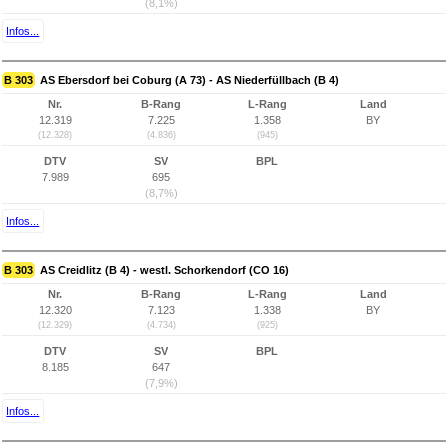
(8,1%)
Infos...
B 303
AS Ebersdorf bei Coburg (A 73) - AS Niederfüllbach (B 4)
Nr.
B-Rang
L-Rang
Land
12.319
7.225
1.358
BY
(12.328)
(4.836)
(945)
DTV
SV
BPL
7.989
695
(8,7%)
Infos...
B 303
AS Creidlitz (B 4) - westl. Schorkendorf (CO 16)
Nr.
B-Rang
L-Rang
Land
12.320
7.123
1.338
BY
(12.329)
(4.734)
(925)
DTV
SV
BPL
8.185
647
(7,9%)
Infos...