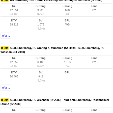
B 304
AS Zorneding-Ost - südl. Ebersberg, Ri. Grafing b. München (St 2089)
Nr.
B-Rang
L-Rang
Land
12.351
3.726
678
BY
(12.360)
(1.433)
(275)
DTV
SV
BPL
18.219
1.075
WB
(5,9%)
Infos...
B 304
südl. Ebersberg, Ri. Grafing b. München (St 2089) - südl. Ebersberg, Ri.
Wiesham (St 2080)
Nr.
B-Rang
L-Rang
Land
12.352
6.100
1.135
BY
(12.361)
(3.719)
(722)
DTV
SV
BPL
10.465
942
(9,0%)
Infos...
B 304
südl. Ebersberg, Ri. Wiesham (St 2080) - süd-östl. Ebersberg, Rosenheimer
Straße (St 2080)
Nr.
B-Rang
L-Rang
Land