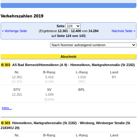
Verkehrszahlen 2019
Seite
< Vorherige Seite
(Ergebnisse
12.301
-
12.400
von
14.284
Nächste Seite >
auf
Seite 124 von 143
)
Abschnitt
B 303
AS Bad Berneck/Himmelkron (A 9) - Himmelkron, Markgrafenstraße (St 2182)
Nr.
B-Rang
L-Rang
Land
12.301
5.416
1.010
BY
(12.310)
(3.044)
(597)
DTV
SV
BPL
12.201
1.049
(8,6%)
Infos...
B 303
Himmelkron, Markgrafenstraße (St 2182) - Wirsberg, Wirsberger Straße (St
2183/KU 20)
Nr.
B-Rang
L-Rang
Land