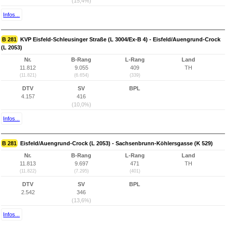
(15,4%)
Infos...
B 281
KVP Eisfeld-Schleusinger Straße (L 3004/Ex-B 4) - Eisfeld/Auengrund-Crock
(L 2053)
Nr.
B-Rang
L-Rang
Land
11.812
9.055
409
TH
(11.821)
(6.654)
(339)
DTV
SV
BPL
4.157
416
(10,0%)
Infos...
B 281
Eisfeld/Auengrund-Crock (L 2053) - Sachsenbrunn-Köhlersgasse (K 529)
Nr.
B-Rang
L-Rang
Land
11.813
9.697
471
TH
(11.822)
(7.295)
(401)
DTV
SV
BPL
2.542
346
(13,6%)
Infos...