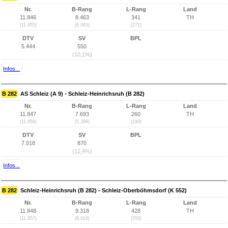
Nr.
B-Rang
L-Rang
Land
11.846
8.463
341
TH
(11.855)
(6.063)
(271)
DTV
SV
BPL
5.444
550
(10,1%)
Infos...
B 282
AS Schleiz (A 9) - Schleiz-Heinrichsruh (B 282)
Nr.
B-Rang
L-Rang
Land
11.847
7.693
260
TH
(11.856)
(5.298)
(190)
DTV
SV
BPL
7.018
870
(12,4%)
Infos...
B 282
Schleiz-Heinrichsruh (B 282) - Schleiz-Oberböhmsdorf (K 552)
Nr.
B-Rang
L-Rang
Land
11.848
9.318
428
TH
(11.857)
(6.916)
(358)