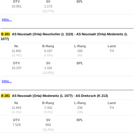
DTV
SV
BPL
10.951
1.172
(10,7%)
Infos...
B 281
AS Neustadt (Orla)-Neunhofen (L 1110) - AS Neustadt (Orla)-Moderwitz (L
1077)
Nr.
B-Rang
L-Rang
Land
11.842
6.197
155
TH
(11.851)
(3.816)
(85)
DTV
SV
BPL
10.237
1.116
(10,9%)
Infos...
B 281
AS Neustadt (Orla)-Moderwitz (L 1077) - AS Dreitzsch (K 213)
Nr.
B-Rang
L-Rang
Land
11.843
7.442
236
TH
(11.852)
(5.053)
(166)
DTV
SV
BPL
7.528
866
(11,5%)