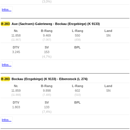
(3,0%)
Infos...
B 283
Aue (Sachsen)-Galerieweg - Bockau (Erzgebirge) (K 9133)
Nr.
B-Rang
L-Rang
Land
11.858
9.469
550
SN
(11.867)
(7.067)
(458)
DTV
SV
BPL
3.245
153
(4,7%)
Infos...
B 283
Bockau (Erzgebirge) (K 9133) - Eibenstock (L 274)
Nr.
B-Rang
L-Rang
Land
11.859
9.898
602
SN
(11.868)
(7.495)
(510)
DTV
SV
BPL
1.803
133
(7,4%)
Infos...