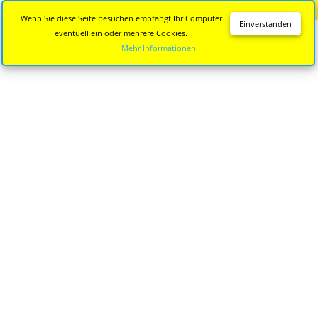
Diese Seite wird nicht mehr aktualisiert.
Zur neuen Seite
Wenn Sie diese Seite besuchen empfängt Ihr Computer
Einverstanden
eventuell ein oder mehrere Cookies.
Mehr Informationen