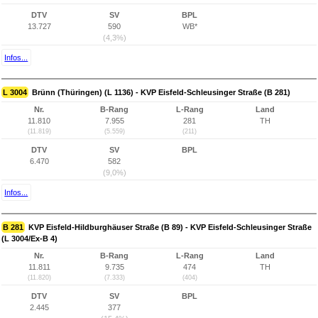
DTV
SV
BPL
13.727
590
WB*
(4,3%)
Infos...
L 3004
Brünn (Thüringen) (L 1136) - KVP Eisfeld-Schleusinger Straße (B 281)
Nr.
B-Rang
L-Rang
Land
11.810
7.955
281
TH
(11.819)
(5.559)
(211)
DTV
SV
BPL
6.470
582
(9,0%)
Infos...
B 281
KVP Eisfeld-Hildburghäuser Straße (B 89) - KVP Eisfeld-Schleusinger Straße
(L 3004/Ex-B 4)
Nr.
B-Rang
L-Rang
Land
11.811
9.735
474
TH
(11.820)
(7.333)
(404)
DTV
SV
BPL
2.445
377