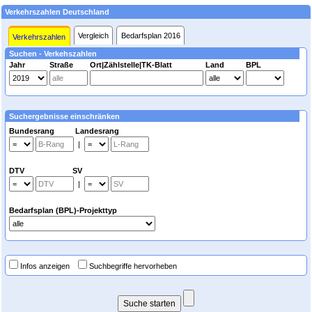
Verkehrszahlen Deutschland
Vergleich
Bedarfsplan 2016
Verkehrszahlen
Suchen - Verkehszahlen
Jahr
Straße
Ort|Zählstelle|TK-Blatt
Land
BPL
Suchergebnisse einschränken
Bundesrang Landesrang
|
DTV SV
|
Bedarfsplan (BPL)-Projekttyp
Infos anzeigen
Suchbegriffe hervorheben