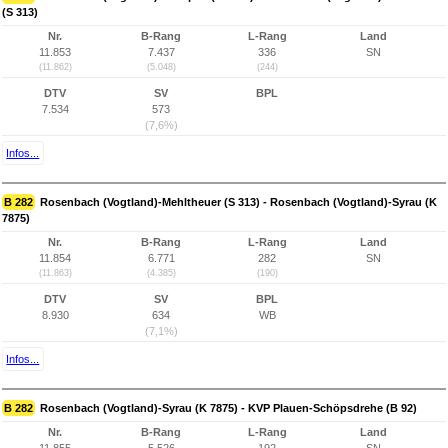
(S 313)
Nr.
B-Rang
L-Rang
Land
11.853
7.437
336
SN
(11.862)
(5.048)
(244)
DTV
SV
BPL
7.534
573
(7,6%)
Infos...
B 282
Rosenbach (Vogtland)-Mehltheuer (S 313) - Rosenbach (Vogtland)-Syrau (K
7875)
Nr.
B-Rang
L-Rang
Land
11.854
6.771
282
SN
(11.863)
(4.385)
(190)
DTV
SV
BPL
8.930
634
WB
(7,1%)
Infos...
B 282
Rosenbach (Vogtland)-Syrau (K 7875) - KVP Plauen-Schöpsdrehe (B 92)
Nr.
B-Rang
L-Rang
Land