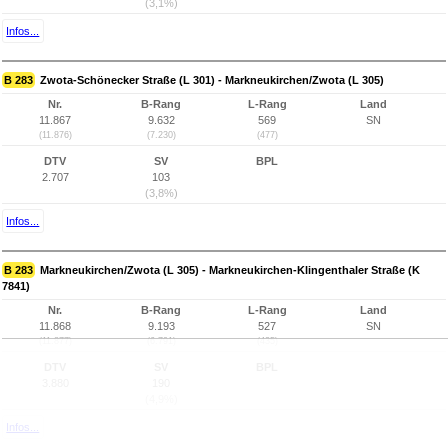
(3,1%)
Infos...
B 283
Zwota-Schönecker Straße (L 301) - Markneukirchen/Zwota (L 305)
Nr.
B-Rang
L-Rang
Land
11.867
9.632
569
SN
(11.876)
(7.230)
(477)
DTV
SV
BPL
2.707
103
(3,8%)
Infos...
B 283
Markneukirchen/Zwota (L 305) - Markneukirchen-Klingenthaler Straße (K
7841)
Nr.
B-Rang
L-Rang
Land
11.868
9.193
527
SN
(11.877)
(6.791)
(435)
DTV
SV
BPL
3.880
190
(4,9%)
Infos...