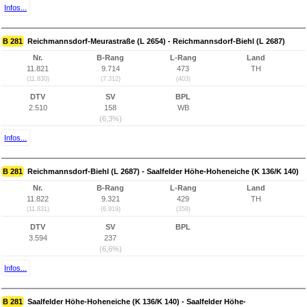
Infos...
B 281
Reichmannsdorf-Meurastraße (L 2654) - Reichmannsdorf-Biehl (L 2687)
Nr.
B-Rang
L-Rang
Land
11.821
9.714
473
TH
(11.830)
(7.312)
(403)
DTV
SV
BPL
2.510
158
WB
(6,3%)
Infos...
B 281
Reichmannsdorf-Biehl (L 2687) - Saalfelder Höhe-Hoheneiche (K 136/K 140)
Nr.
B-Rang
L-Rang
Land
11.822
9.321
429
TH
(11.831)
(6.919)
(359)
DTV
SV
BPL
3.594
237
(6,6%)
Infos...
B 281
Saalfelder Höhe-Hoheneiche (K 136/K 140) - Saalfelder Höhe-