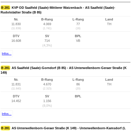
B 281
KVP OD Saalfeld (Saale)-Mittlerer Watzenbach - AS Saalfeld (Saale)-
Rudolstädter Straße (B 85)
Nr.
B-Rang
L-Rang
Land
11.830
4.069
77
TH
(11.839)
(1.741)
(16)
DTV
SV
BPL
16.608
714
VB
(4,3%)
Infos...
B 281
AS Saalfeld (Saale)-Gorndorf (B 85) - AS Unterwellenborn-Geraer Straße (K
149)
Nr.
B-Rang
L-Rang
Land
11.831
4.670
86
TH
(11.840)
(2.315)
(20)
DTV
SV
BPL
14.452
1.156
(8,0%)
Infos...
B 281
AS Unterwellenborn-Geraer Straße (K 149) - Unterwellenborn-Kamsdorf (L