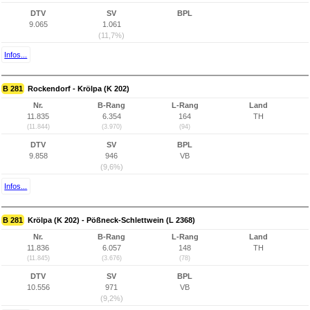
DTV
SV
BPL
9.065
1.061
(11,7%)
Infos...
B 281
Rockendorf - Krölpa (K 202)
Nr.
B-Rang
L-Rang
Land
11.835
6.354
164
TH
(11.844)
(3.970)
(94)
DTV
SV
BPL
9.858
946
VB
(9,6%)
Infos...
B 281
Krölpa (K 202) - Pößneck-Schlettwein (L 2368)
Nr.
B-Rang
L-Rang
Land
11.836
6.057
148
TH
(11.845)
(3.676)
(78)
DTV
SV
BPL
10.556
971
VB
(9,2%)