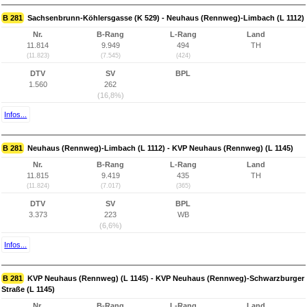
B 281
Sachsenbrunn-Köhlersgasse (K 529) - Neuhaus (Rennweg)-Limbach (L 1112)
Nr.
B-Rang
L-Rang
Land
11.814
9.949
494
TH
(11.823)
(7.545)
(424)
DTV
SV
BPL
1.560
262
(16,8%)
Infos...
B 281
Neuhaus (Rennweg)-Limbach (L 1112) - KVP Neuhaus (Rennweg) (L 1145)
Nr.
B-Rang
L-Rang
Land
11.815
9.419
435
TH
(11.824)
(7.017)
(365)
DTV
SV
BPL
3.373
223
WB
(6,6%)
Infos...
B 281
KVP Neuhaus (Rennweg) (L 1145) - KVP Neuhaus (Rennweg)-Schwarzburger
Straße (L 1145)
Nr.
B-Rang
L-Rang
Land