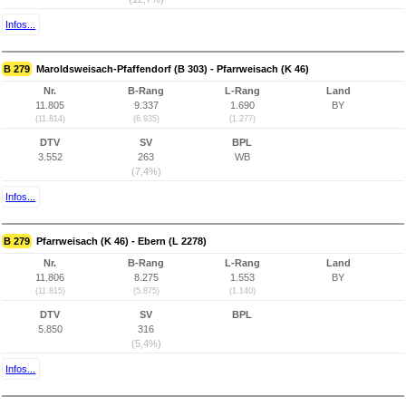
Infos...
B 279
Maroldsweisach-Pfaffendorf (B 303) - Pfarrweisach (K 46)
Nr.
B-Rang
L-Rang
Land
11.805
9.337
1.690
BY
(11.814)
(6.935)
(1.277)
DTV
SV
BPL
3.552
263
WB
(7,4%)
Infos...
B 279
Pfarrweisach (K 46) - Ebern (L 2278)
Nr.
B-Rang
L-Rang
Land
11.806
8.275
1.553
BY
(11.815)
(5.875)
(1.140)
DTV
SV
BPL
5.850
316
(5,4%)
Infos...