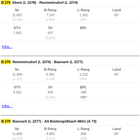
B 279
Ebern (L 2278) - Rentweinsdorf (L 2274)
Nr.
B-Rang
L-Rang
Land
11.807
7.247
1.362
BY
(11.816)
(4.858)
(949)
DTV
SV
BPL
7.942
437
(5,5%)
Infos...
B 279
Rentweinsdorf (L 2274) - Baunach (L 2277)
Nr.
B-Rang
L-Rang
Land
11.808
6.581
1.232
BY
(11.817)
(4.196)
(819)
DTV
SV
BPL
9.351
430
WB
(4,6%)
WB*
Infos...
B 279
Baunach (L 2277) - AS Breitengüßbach-Mitte (A 73)
Nr.
B-Rang
L-Rang
Land
11.809
4.883
899
BY
(11.818)
(2.523)
(489)