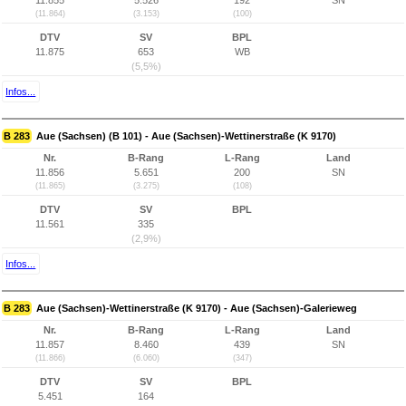
11.855
5.526
192
SN
(11.864)
(3.153)
(100)
DTV
SV
BPL
11.875
653
WB
(5,5%)
Infos...
B 283
Aue (Sachsen) (B 101) - Aue (Sachsen)-Wettinerstraße (K 9170)
Nr.
B-Rang
L-Rang
Land
11.856
5.651
200
SN
(11.865)
(3.275)
(108)
DTV
SV
BPL
11.561
335
(2,9%)
Infos...
B 283
Aue (Sachsen)-Wettinerstraße (K 9170) - Aue (Sachsen)-Galerieweg
Nr.
B-Rang
L-Rang
Land
11.857
8.460
439
SN
(11.866)
(6.060)
(347)
DTV
SV
BPL
5.451
164