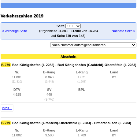
Verkehrszahlen 2019
Seite
< Vorherige Seite
(Ergebnisse
11.801
-
11.900
von
14.284
Nächste Seite >
auf
Seite 119 von 143
)
Abschnitt
B 279
Bad Königshofen (L 2282) - Bad Königshofen (Grabfeld)-Obereßfeld (L 2283)
Nr.
B-Rang
L-Rang
Land
11.801
8.848
1.621
BY
(11.810)
(6.448)
(1.208)
DTV
SV
BPL
4.625
449
(9,7%)
Infos...
B 279
Bad Königshofen (Grabfeld)-Obereßfeld (L 2283) - Ermershausen (L 2284)
Nr.
B-Rang
L-Rang
Land
11.802
9.500
1.709
BY