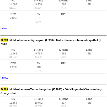
Nr.
B-Rang
L-Rang
Land
11.862
9.586
565
SN
(11.871)
(7.184)
(473)
DTV
SV
BPL
2.873
184
(6,4%)
Infos...
B 283
Muldenhammer-Jägersgrün (L 300) - Muldenhammer-Tannenbergsthal (K
7830)
Nr.
B-Rang
L-Rang
Land
11.863
9.793
588
SN
(11.872)
(7.390)
(496)
DTV
SV
BPL
2.200
110
(5,0%)
Infos...
B 283
Muldenhammer-Tannenbergsthal (K 7830) - OA Klingenthal-Sachsenberg-
Georgenthal
Nr.
B-Rang
L-Rang
Land
11.864
10.042
617
SN
(11.873)
(7.638)
(525)