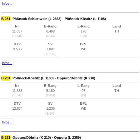
Infos...
B 281
Pößneck-Schlettwein (L 2368) - Pößneck-Köstitz (L 1108)
Nr.
B-Rang
L-Rang
Land
11.837
6.498
178
TH
(11.846)
(4.114)
(108)
DTV
SV
BPL
9.538
1.001
WB
(10,5%)
Infos...
B 281
Pößneck-Köstitz (L 1108) - Oppurg/Döbritz (K 210)
Nr.
B-Rang
L-Rang
Land
11.838
5.180
97
TH
(11.847)
(2.814)
(29)
DTV
SV
BPL
12.874
1.236
WB
(9,6%)
Infos...
B 281
Oppurg/Döbritz (K 210) - Oppurg (L 2359)