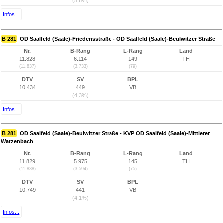
(5,6%)
Infos...
B 281
OD Saalfeld (Saale)-Friedensstraße - OD Saalfeld (Saale)-Beulwitzer Straße
Nr.
B-Rang
L-Rang
Land
11.828
6.114
149
TH
(11.837)
(3.733)
(79)
DTV
SV
BPL
10.434
449
VB
(4,3%)
Infos...
B 281
OD Saalfeld (Saale)-Beulwitzer Straße - KVP OD Saalfeld (Saale)-Mittlerer
Watzenbach
Nr.
B-Rang
L-Rang
Land
11.829
5.975
145
TH
(11.838)
(3.594)
(75)
DTV
SV
BPL
10.749
441
VB
(4,1%)
Infos...