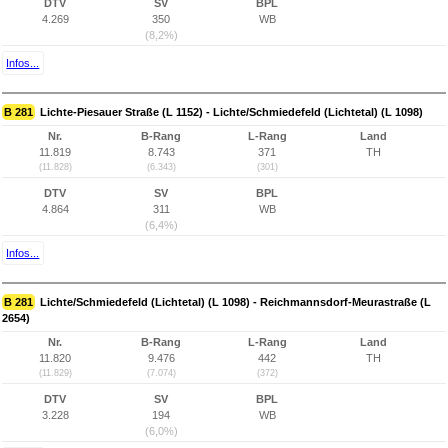
DTV
SV
BPL
4.269
350
WB
(8,2%)
Infos...
B 281
Lichte-Piesauer Straße (L 1152) - Lichte/Schmiedefeld (Lichtetal) (L 1098)
Nr.
B-Rang
L-Rang
Land
11.819
8.743
371
TH
(11.828)
(6.343)
(301)
DTV
SV
BPL
4.864
311
WB
(6,4%)
Infos...
B 281
Lichte/Schmiedefeld (Lichtetal) (L 1098) - Reichmannsdorf-Meurastraße (L
2654)
Nr.
B-Rang
L-Rang
Land
11.820
9.476
442
TH
(11.829)
(7.074)
(372)
DTV
SV
BPL
3.228
194
WB
(6,0%)