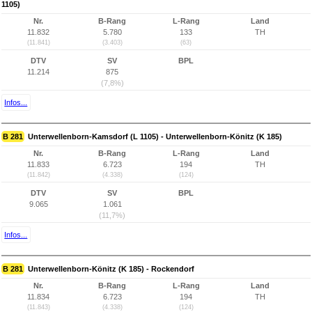
1105)
Nr.
B-Rang
L-Rang
Land
11.832
5.780
133
TH
(11.841)
(3.403)
(63)
DTV
SV
BPL
11.214
875
(7,8%)
Infos...
B 281
Unterwellenborn-Kamsdorf (L 1105) - Unterwellenborn-Könitz (K 185)
Nr.
B-Rang
L-Rang
Land
11.833
6.723
194
TH
(11.842)
(4.338)
(124)
DTV
SV
BPL
9.065
1.061
(11,7%)
Infos...
B 281
Unterwellenborn-Könitz (K 185) - Rockendorf
Nr.
B-Rang
L-Rang
Land
11.834
6.723
194
TH
(11.843)
(4.338)
(124)