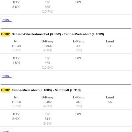
DTV
SV
BPL
3.602
385
(10,7%)
Infos...
B 282
Schleiz-Oberböhmsdorf (K 552) - Tanna-Mielesdorf (L 1089)
Nr.
B-Rang
L-Rang
Land
11.849
8.864
390
TH
(11.858)
(6.464)
(320)
DTV
SV
BPL
4.597
469
(10,2%)
Infos...
B 282
Tanna-Mielesdorf (L 1089) - Mühltroff (L 318)
Nr.
B-Rang
L-Rang
Land
11.850
8.482
443
SN
(11.859)
(6.082)
(351)
DTV
SV
BPL
5.409
514
(9,5%)
Infos...