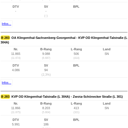
DTV
SV
BPL
-
-
(-)
Infos...
B 283
OA Klingenthal-Sachsenberg-Georgenthal - KVP OD Klingenthal-Talstraße (L
304A)
Nr.
B-Rang
L-Rang
Land
11.865
9.088
506
SN
(11.874)
(6.687)
(414)
DTV
SV
BPL
4.086
94
(2,3%)
Infos...
B 283
KVP OD Klingenthal-Talstraße (L 304A) - Zwota-Schönecker Straße (L 301)
Nr.
B-Rang
L-Rang
Land
11.866
8.203
413
SN
(11.875)
(5.804)
(321)
DTV
SV
BPL
5.991
186