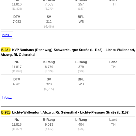
11.816
7.665
257
TH
(11.825)
(5.270)
(187)
DTV
SV
BPL
7.083
312
WB
(4,4%)
Infos...
B 281
KVP Neuhaus (Rennweg)-Schwarzburger Straße (L 1145) - Lichte-Wallendorf,
Abzwg. Ri. Geiersthal
Nr.
B-Rang
L-Rang
Land
11.817
8.779
379
TH
(11.826)
(6.379)
(309)
DTV
SV
BPL
4.781
320
WB
(6,7%)
Infos...
B 281
Lichte-Wallendorf, Abzwg. Ri. Geiersthal - Lichte-Piesauer Straße (L 1152)
Nr.
B-Rang
L-Rang
Land
11.818
9.013
404
TH
(11.827)
(6.612)
(334)