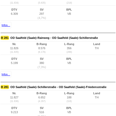
(11.834)
(5.635)
(218)
DTV
SV
BPL
6.309
297
VB
(4,7%)
Infos...
B 281
OD Saalfeld (Saale)-Rainweg - OD Saalfeld (Saale)-Schillerstraße
Nr.
B-Rang
L-Rang
Land
11.826
8.576
356
TH
(11.835)
(6.176)
(286)
DTV
SV
BPL
5.199
380
VB
(7,3%)
Infos...
B 281
OD Saalfeld (Saale)-Schillerstraße - OD Saalfeld (Saale)-Friedensstraße
Nr.
B-Rang
L-Rang
Land
11.827
6.652
188
TH
(11.836)
(4.267)
(118)
DTV
SV
BPL
9.213
516
VB