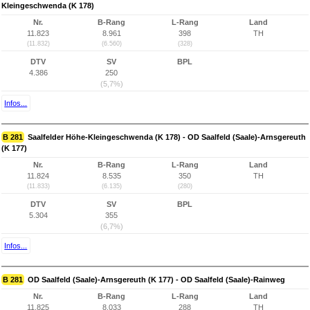
Kleingeschwenda (K 178)
Nr.
B-Rang
L-Rang
Land
11.823
8.961
398
TH
(11.832)
(6.560)
(328)
DTV
SV
BPL
4.386
250
(5,7%)
Infos...
B 281
Saalfelder Höhe-Kleingeschwenda (K 178) - OD Saalfeld (Saale)-Arnsgereuth
(K 177)
Nr.
B-Rang
L-Rang
Land
11.824
8.535
350
TH
(11.833)
(6.135)
(280)
DTV
SV
BPL
5.304
355
(6,7%)
Infos...
B 281
OD Saalfeld (Saale)-Arnsgereuth (K 177) - OD Saalfeld (Saale)-Rainweg
Nr.
B-Rang
L-Rang
Land
11.825
8.033
288
TH