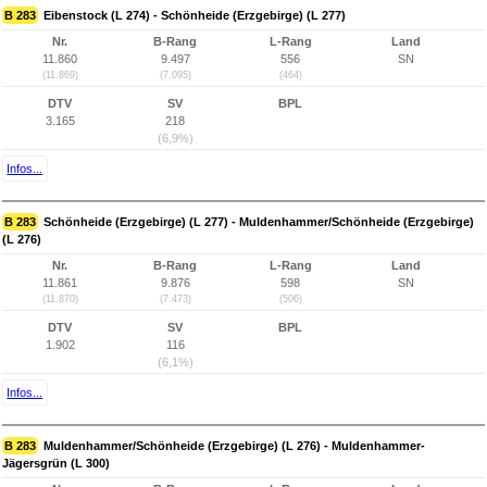
B 283
Eibenstock (L 274) - Schönheide (Erzgebirge) (L 277)
Nr.
B-Rang
L-Rang
Land
11.860
9.497
556
SN
(11.869)
(7.095)
(464)
DTV
SV
BPL
3.165
218
(6,9%)
Infos...
B 283
Schönheide (Erzgebirge) (L 277) - Muldenhammer/Schönheide (Erzgebirge)
(L 276)
Nr.
B-Rang
L-Rang
Land
11.861
9.876
598
SN
(11.870)
(7.473)
(506)
DTV
SV
BPL
1.902
116
(6,1%)
Infos...
B 283
Muldenhammer/Schönheide (Erzgebirge) (L 276) - Muldenhammer-
Jägersgrün (L 300)