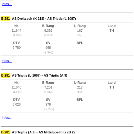
Infos...
B 281
AS Dreitzsch (K 213) - AS Triptis (L 1087)
Nr.
B-Rang
L-Rang
Land
11.844
6.392
167
TH
(11.853)
(4.008)
(97)
DTV
SV
BPL
9.780
968
(9,9%)
Infos...
B 281
AS Triptis (L 1087) - AS Triptis (A 9)
Nr.
B-Rang
L-Rang
Land
11.845
7.201
217
TH
(11.854)
(4.812)
(147)
DTV
SV
BPL
8.028
979
(12,2%)
Infos...
B 281
AS Triptis (A 9) - AS Mittelpoellnitz (B 2)