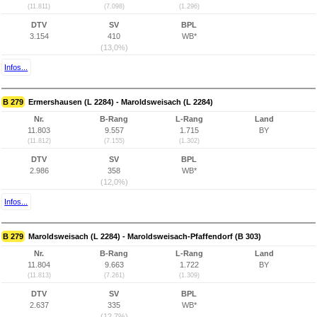
(11.811)
(7.098)
(1.296)
DTV
SV
BPL
3.154
410
WB*
(13,0%)
Infos...
B 279
Ermershausen (L 2284) - Maroldsweisach (L 2284)
Nr.
B-Rang
L-Rang
Land
11.803
9.557
1.715
BY
(11.812)
(7.155)
(1.302)
DTV
SV
BPL
2.986
358
WB*
(12,0%)
Infos...
B 279
Maroldsweisach (L 2284) - Maroldsweisach-Pfaffendorf (B 303)
Nr.
B-Rang
L-Rang
Land
11.804
9.663
1.722
BY
(11.813)
(7.261)
(1.309)
DTV
SV
BPL
2.637
335
WB*
(12,7%)