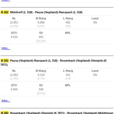
B 282
Mühltroff (L 318) - Pausa (Vogtland)-Ranspach (L 318)
Nr.
B-Rang
L-Rang
Land
11.851
8.888
482
SN
(11.860)
(6.487)
(390)
DTV
SV
BPL
4.533
462
(10,2%)
Infos...
B 282
Pausa (Vogtland)-Ranspach (L 318) - Rosenbach (Vogtland)-Oberpirk (K
7871)
Nr.
B-Rang
L-Rang
Land
11.852
9.134
511
SN
(11.861)
(6.733)
(419)
DTV
SV
BPL
4.000
348
(8,7%)
Infos...
B 282
Rosenbach (Vogtland)-Oberpirk (K 7871) - Rosenbach (Vogtland)-Mehltheuer