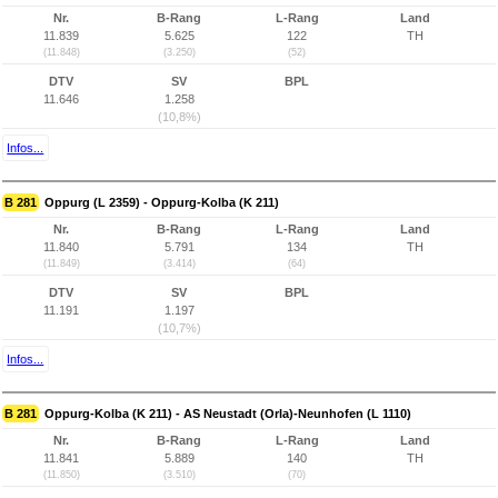
Nr.
B-Rang
L-Rang
Land
11.839
5.625
122
TH
(11.848)
(3.250)
(52)
DTV
SV
BPL
11.646
1.258
(10,8%)
Infos...
B 281
Oppurg (L 2359) - Oppurg-Kolba (K 211)
Nr.
B-Rang
L-Rang
Land
11.840
5.791
134
TH
(11.849)
(3.414)
(64)
DTV
SV
BPL
11.191
1.197
(10,7%)
Infos...
B 281
Oppurg-Kolba (K 211) - AS Neustadt (Orla)-Neunhofen (L 1110)
Nr.
B-Rang
L-Rang
Land
11.841
5.889
140
TH
(11.850)
(3.510)
(70)