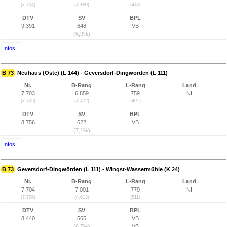
(7.704)
(4.180)
(442)
DTV
SV
BPL
9.391
648
VB
(6,9%)
Infos...
B 73
Neuhaus (Oste) (L 144) - Geversdorf-Dingwörden (L 111)
Nr.
B-Rang
L-Rang
Land
7.703
6.859
759
NI
(7.705)
(4.472)
(491)
DTV
SV
BPL
8.756
622
VB
(7,1%)
Infos...
B 73
Geversdorf-Dingwörden (L 111) - Wingst-Wassermühle (K 24)
Nr.
B-Rang
L-Rang
Land
7.704
7.001
779
NI
(7.706)
(4.613)
(511)
DTV
SV
BPL
8.440
565
VB
(6,7%)
VB