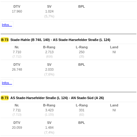
DTV
SV
BPL
17.960
1.024
(5,7%)
Infos...
B 73
Stade-Hahle (B 74/L 140) - AS Stade-Harsefelder Straße (L 124)
Nr.
B-Rang
L-Rang
Land
7.710
2.713
250
NI
(7.712)
(616)
(35)
DTV
SV
BPL
26.748
2.033
(7,6%)
Infos...
B 73
AS Stade-Harsefelder Straße (L 124) - AN Stade-Süd (A 26)
Nr.
B-Rang
L-Rang
Land
7.711
3.423
331
NI
(7.713)
(1.155)
(82)
DTV
SV
BPL
20.059
1.484
(7,4%)