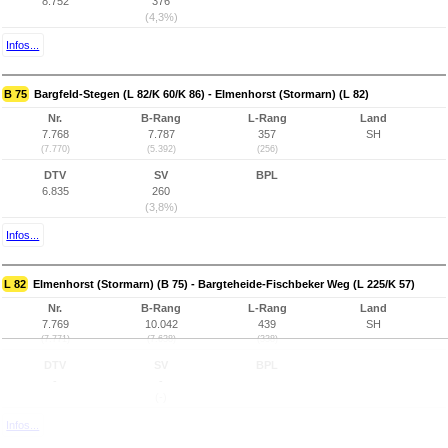
8.752
376
(4,3%)
Infos...
B 75
Bargfeld-Stegen (L 82/K 60/K 86) - Elmenhorst (Stormarn) (L 82)
Nr.
B-Rang
L-Rang
Land
7.768
7.787
357
SH
(7.770)
(5.392)
(256)
DTV
SV
BPL
6.835
260
(3,8%)
Infos...
L 82
Elmenhorst (Stormarn) (B 75) - Bargteheide-Fischbeker Weg (L 225/K 57)
Nr.
B-Rang
L-Rang
Land
7.769
10.042
439
SH
(7.771)
(7.638)
(338)
DTV
SV
BPL
-
-
(-)
Infos...