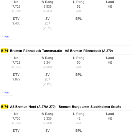
Nr.
B-Rang
L-Rang
Land
7.728
6.535
51
HB
(7.730)
(4.151)
(25)
DTV
SV
BPL
9.465
237
(2,5%)
Infos...
B 74
Bremen-Rönnebeck-Turnerstraße - AS Bremen-Rönnebeck (A 270)
Nr.
B-Rang
L-Rang
Land
7.729
6.344
50
HB
(7.731)
(3.960)
(24)
DTV
SV
BPL
9.879
207
(2,1%)
Infos...
B 74
AS Bremen-Nord (A 27/A 270) - Bremen-Burgdamm-Stockholmer Straße
Nr.
B-Rang
L-Rang
Land
7.730
3.338
42
HB
(7.732)
(1.084)
(20)
DTV
SV
BPL