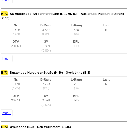
B 73
AS Buxtehude-An der Rennbahn (L 127/K 52) - Buxtehude-Harburger Straße
(K 40)
Nr.
B-Rang
L-Rang
Land
7.719
3.327
320
NI
(7.721)
(1.076)
(76)
DTV
SV
BPL
20.660
1.859
FD
(9,0%)
Infos...
B 73
Buxtehude-Harburger Straße (K 40) - Ovelgönne (B 3)
Nr.
B-Rang
L-Rang
Land
7.720
2.723
251
NI
(7.722)
(625)
(36)
DTV
SV
BPL
26.611
2.528
FD
(9,5%)
Infos...
B 73
Ovelgönne (B 3) - Neu Wulmstorf (L 235)