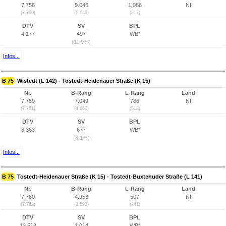
7.758
9.046
1.086
NI
(7.760)
(6.645)
(817)
DTV
SV
BPL
4.177
497
WB*
(11,9%)
Infos...
B 75
Wistedt (L 142) - Tostedt-Heidenauer Straße (K 15)
Nr.
B-Rang
L-Rang
Land
7.759
7.049
786
NI
(7.761)
(4.660)
(518)
DTV
SV
BPL
8.363
677
WB*
(8,1%)
Infos...
B 75
Tostedt-Heidenauer Straße (K 15) - Tostedt-Buxtehuder Straße (L 141)
Nr.
B-Rang
L-Rang
Land
7.760
4.953
507
NI
(7.762)
(2.593)
(241)
DTV
SV
BPL
13.518
1.014
WB*