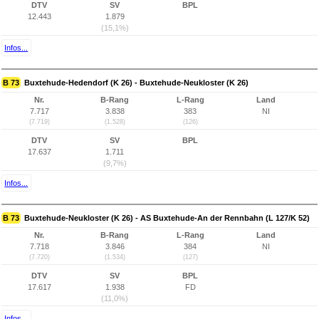
DTV
SV
BPL
12.443
1.879
(15,1%)
Infos...
B 73
Buxtehude-Hedendorf (K 26) - Buxtehude-Neukloster (K 26)
Nr.
B-Rang
L-Rang
Land
7.717
3.838
383
NI
(7.719)
(1.528)
(126)
DTV
SV
BPL
17.637
1.711
(9,7%)
Infos...
B 73
Buxtehude-Neukloster (K 26) - AS Buxtehude-An der Rennbahn (L 127/K 52)
Nr.
B-Rang
L-Rang
Land
7.718
3.846
384
NI
(7.720)
(1.534)
(127)
DTV
SV
BPL
17.617
1.938
FD
(11,0%)
Infos...