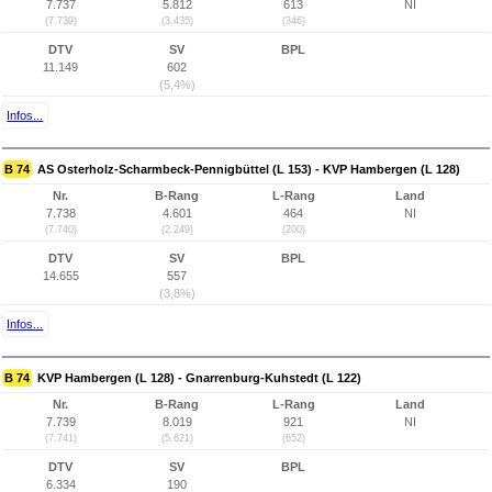
7.737
5.812
613
NI
(7.739)
(3.435)
(346)
DTV
SV
BPL
11.149
602
(5,4%)
Infos...
B 74
AS Osterholz-Scharmbeck-Pennigbüttel (L 153) - KVP Hambergen (L 128)
Nr.
B-Rang
L-Rang
Land
7.738
4.601
464
NI
(7.740)
(2.249)
(200)
DTV
SV
BPL
14.655
557
(3,8%)
Infos...
B 74
KVP Hambergen (L 128) - Gnarrenburg-Kuhstedt (L 122)
Nr.
B-Rang
L-Rang
Land
7.739
8.019
921
NI
(7.741)
(5.621)
(652)
DTV
SV
BPL
6.334
190