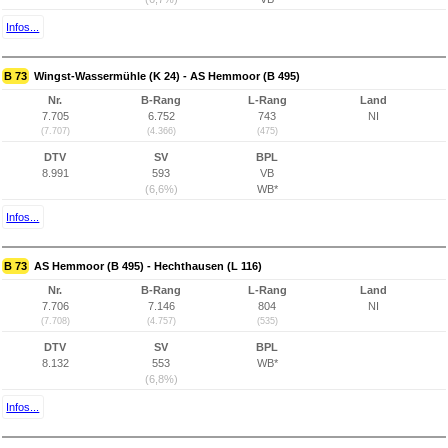
Infos...
B 73
Wingst-Wassermühle (K 24) - AS Hemmoor (B 495)
Nr.
B-Rang
L-Rang
Land
7.705
6.752
743
NI
(7.707)
(4.366)
(475)
DTV
SV
BPL
8.991
593
VB
(6,6%)
WB*
Infos...
B 73
AS Hemmoor (B 495) - Hechthausen (L 116)
Nr.
B-Rang
L-Rang
Land
7.706
7.146
804
NI
(7.708)
(4.757)
(535)
DTV
SV
BPL
8.132
553
WB*
(6,8%)
Infos...