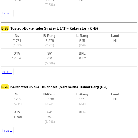
(7,5%)
Infos...
B 75
Tostedt-Buxtehuder Straße (L 141) - Kakenstorf (K 45)
Nr.
B-Rang
L-Rang
Land
7.761
5.279
545
NI
(7.763)
(2.911)
(279)
DTV
SV
BPL
12.570
704
WB*
(5,6%)
Infos...
B 75
Kakenstorf (K 45) - Buchholz (Nordheide)-Trelder Berg (B 3)
Nr.
B-Rang
L-Rang
Land
7.762
5.598
591
NI
(7.764)
(3.224)
(325)
DTV
SV
BPL
11.705
960
(8,2%)
Infos...