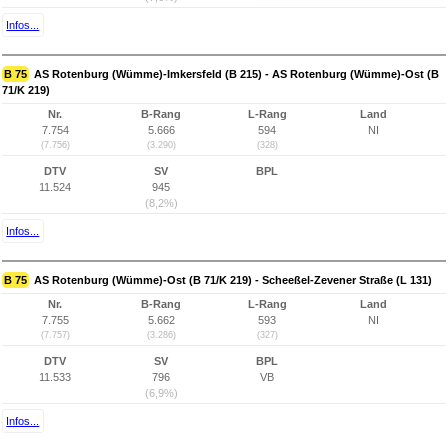
Infos...
B 75
AS Rotenburg (Wümme)-Imkersfeld (B 215) - AS Rotenburg (Wümme)-Ost (B
71/K 219)
Nr.
B-Rang
L-Rang
Land
7.754
5.666
594
NI
(7.756)
(3.290)
(328)
DTV
SV
BPL
11.524
945
(8,2%)
Infos...
B 75
AS Rotenburg (Wümme)-Ost (B 71/K 219) - Scheeßel-Zevener Straße (L 131)
Nr.
B-Rang
L-Rang
Land
7.755
5.662
593
NI
(7.757)
(3.286)
(327)
DTV
SV
BPL
11.533
796
VB
(6,9%)
Infos...