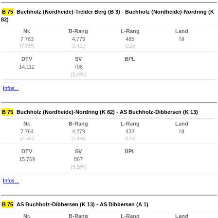
B 75
Buchholz (Nordheide)-Trelder Berg (B 3) - Buchholz (Nordheide)-Nordring (K
82)
Nr.
B-Rang
L-Rang
Land
7.763
4.779
485
NI
(7.765)
(2.421)
(219)
DTV
SV
BPL
14.112
706
(5,0%)
Infos...
B 75
Buchholz (Nordheide)-Nordring (K 82) - AS Buchholz-Dibbersen (K 13)
Nr.
B-Rang
L-Rang
Land
7.764
4.279
433
NI
(7.766)
(1.939)
(172)
DTV
SV
BPL
15.769
867
(5,5%)
Infos...
B 75
AS Buchholz-Dibbersen (K 13) - AS Dibbersen (A 1)
Nr.
B-Rang
L-Rang
Land