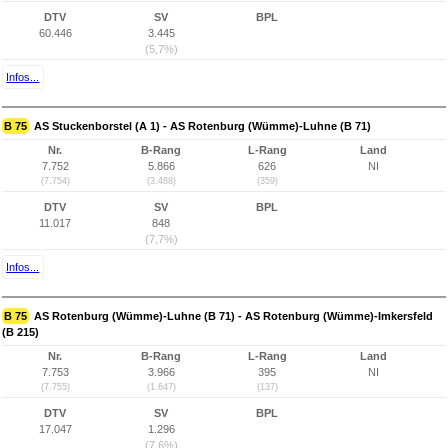
DTV
SV
BPL
60.446
3.445
(5,7%)
Infos...
B 75
AS Stuckenborstel (A 1) - AS Rotenburg (Wümme)-Luhne (B 71)
Nr.
B-Rang
L-Rang
Land
7.752
5.866
626
NI
(7.754)
(3.488)
(359)
DTV
SV
BPL
11.017
848
(7,7%)
Infos...
B 75
AS Rotenburg (Wümme)-Luhne (B 71) - AS Rotenburg (Wümme)-Imkersfeld
(B 215)
Nr.
B-Rang
L-Rang
Land
7.753
3.966
395
NI
(7.755)
(1.647)
(137)
DTV
SV
BPL
17.047
1.296
(7,6%)