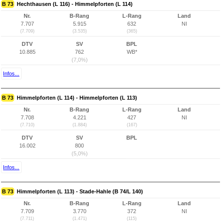
B 73
Hechthausen (L 116) - Himmelpforten (L 114)
Nr.
B-Rang
L-Rang
Land
7.707
5.915
632
NI
(7.709)
(3.535)
(365)
DTV
SV
BPL
10.885
762
WB*
(7,0%)
Infos...
B 73
Himmelpforten (L 114) - Himmelpforten (L 113)
Nr.
B-Rang
L-Rang
Land
7.708
4.221
427
NI
(7.710)
(1.884)
(167)
DTV
SV
BPL
16.002
800
(5,0%)
Infos...
B 73
Himmelpforten (L 113) - Stade-Hahle (B 74/L 140)
Nr.
B-Rang
L-Rang
Land
7.709
3.770
372
NI
(7.711)
(1.471)
(115)