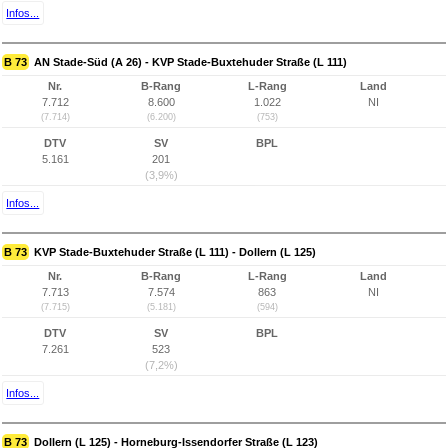
Infos...
B 73
AN Stade-Süd (A 26) - KVP Stade-Buxtehuder Straße (L 111)
Nr.
B-Rang
L-Rang
Land
7.712
8.600
1.022
NI
(7.714)
(6.200)
(753)
DTV
SV
BPL
5.161
201
(3,9%)
Infos...
B 73
KVP Stade-Buxtehuder Straße (L 111) - Dollern (L 125)
Nr.
B-Rang
L-Rang
Land
7.713
7.574
863
NI
(7.715)
(5.181)
(594)
DTV
SV
BPL
7.261
523
(7,2%)
Infos...
B 73
Dollern (L 125) - Horneburg-Issendorfer Straße (L 123)