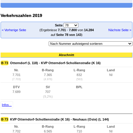
Verkehrszahlen 2019
Seite
< Vorherige Seite
(Ergebnisse
7.701
-
7.800
von
14.284
Nächste Seite >
auf
Seite 78 von 143
)
Abschnitt
B 73
Otterndorf (L 118) - KVP Otterndorf-Schollienstraße (K 16)
Nr.
B-Rang
L-Rang
Land
7.701
7.365
832
NI
(7.703)
(4.976)
(563)
DTV
SV
BPL
7.689
707
(9,2%)
Infos...
B 73
KVP Otterndorf-Schollienstraße (K 16) - Neuhaus (Oste) (L 144)
Nr.
B-Rang
L-Rang
Land
7.702
6.565
710
NI