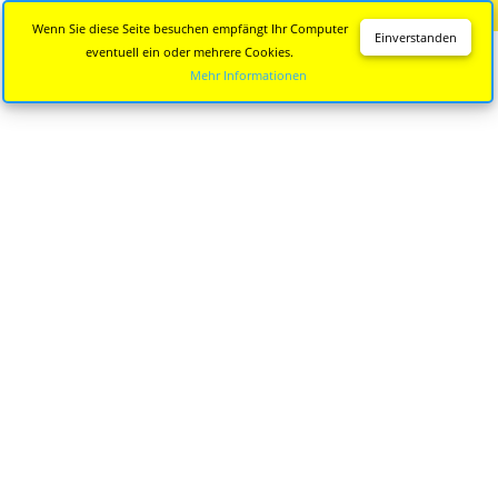
Diese Seite wird nicht mehr aktualisiert.
Zur neuen Seite
Wenn Sie diese Seite besuchen empfängt Ihr Computer
Einverstanden
eventuell ein oder mehrere Cookies.
Mehr Informationen