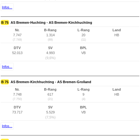
Infos...
B 75
AS Bremen-Huchting - AS Bremen-Kirchhuchting
Nr.
B-Rang
L-Rang
Land
7.747
1.314
20
HB
(7.749)
(89)
(11)
DTV
SV
BPL
52.013
4.993
VB
(9,6%)
Infos...
B 75
AS Bremen-Kirchhuchting - AS Bremen-Grolland
Nr.
B-Rang
L-Rang
Land
7.748
617
9
HB
(7.750)
(21)
(4)
DTV
SV
BPL
73.717
5.529
VB
(7,5%)
Infos...