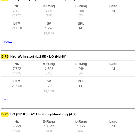
Nr.
B-Rang
L-Rang
Land
7.721
3.175
300
NI
(7.723)
(959)
(63)
DTV
SV
BPL
21.818
1.920
FD
(8,8%)
Infos...
B 73
Neu Wulmstorf (L 235) - LG (NI/HH)
Nr.
B-Rang
L-Rang
Land
7.722
2.698
249
NI
(7.724)
(609)
(34)
DTV
SV
BPL
26.960
1.725
FD
(6,4%)
Infos...
B 73
LG (NI/HH) - AS Hamburg-Moorburg (A 7)
Nr.
B-Rang
L-Rang
Land
7.723
10.042
1.192
NI
(7.725)
(7.638)
(923)