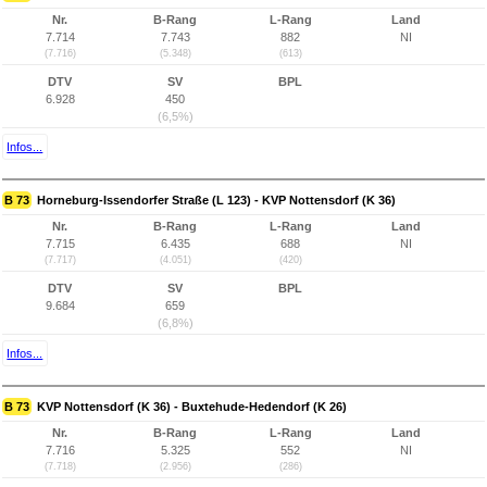
Nr.
B-Rang
L-Rang
Land
7.714
7.743
882
NI
(7.716)
(5.348)
(613)
DTV
SV
BPL
6.928
450
(6,5%)
Infos...
B 73
Horneburg-Issendorfer Straße (L 123) - KVP Nottensdorf (K 36)
Nr.
B-Rang
L-Rang
Land
7.715
6.435
688
NI
(7.717)
(4.051)
(420)
DTV
SV
BPL
9.684
659
(6,8%)
Infos...
B 73
KVP Nottensdorf (K 36) - Buxtehude-Hedendorf (K 26)
Nr.
B-Rang
L-Rang
Land
7.716
5.325
552
NI
(7.718)
(2.956)
(286)