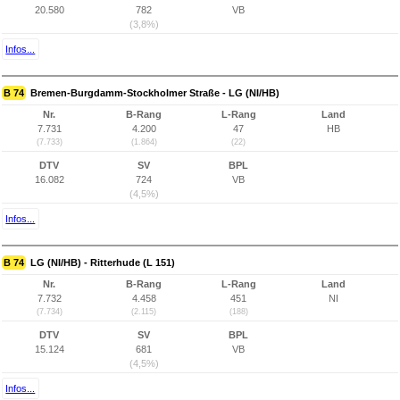
20.580
782
VB
(3,8%)
Infos...
B 74
Bremen-Burgdamm-Stockholmer Straße - LG (NI/HB)
Nr.
B-Rang
L-Rang
Land
7.731
4.200
47
HB
(7.733)
(1.864)
(22)
DTV
SV
BPL
16.082
724
VB
(4,5%)
Infos...
B 74
LG (NI/HB) - Ritterhude (L 151)
Nr.
B-Rang
L-Rang
Land
7.732
4.458
451
NI
(7.734)
(2.115)
(188)
DTV
SV
BPL
15.124
681
VB
(4,5%)
Infos...