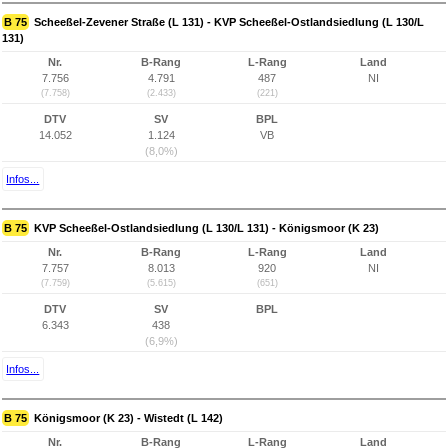
B 75
Scheeßel-Zevener Straße (L 131) - KVP Scheeßel-Ostlandsiedlung (L 130/L
131)
Nr.
B-Rang
L-Rang
Land
7.756
4.791
487
NI
(7.758)
(2.433)
(221)
DTV
SV
BPL
14.052
1.124
VB
(8,0%)
Infos...
B 75
KVP Scheeßel-Ostlandsiedlung (L 130/L 131) - Königsmoor (K 23)
Nr.
B-Rang
L-Rang
Land
7.757
8.013
920
NI
(7.759)
(5.615)
(651)
DTV
SV
BPL
6.343
438
(6,9%)
Infos...
B 75
Königsmoor (K 23) - Wistedt (L 142)
Nr.
B-Rang
L-Rang
Land