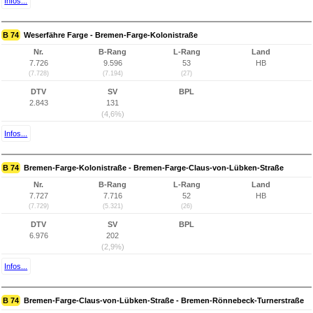
Infos...
B 74
Weserfähre Farge - Bremen-Farge-Kolonistraße
Nr.
B-Rang
L-Rang
Land
7.726
9.596
53
HB
(7.728)
(7.194)
(27)
DTV
SV
BPL
2.843
131
(4,6%)
Infos...
B 74
Bremen-Farge-Kolonistraße - Bremen-Farge-Claus-von-Lübken-Straße
Nr.
B-Rang
L-Rang
Land
7.727
7.716
52
HB
(7.729)
(5.321)
(26)
DTV
SV
BPL
6.976
202
(2,9%)
Infos...
B 74
Bremen-Farge-Claus-von-Lübken-Straße - Bremen-Rönnebeck-Turnerstraße