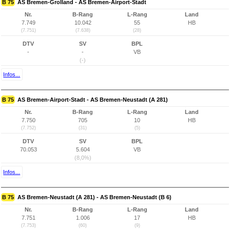
B 75
AS Bremen-Grolland - AS Bremen-Airport-Stadt
Nr.
B-Rang
L-Rang
Land
7.749
10.042
55
HB
(7.751)
(7.638)
(28)
DTV
SV
BPL
-
-
VB
(-)
Infos...
B 75
AS Bremen-Airport-Stadt - AS Bremen-Neustadt (A 281)
Nr.
B-Rang
L-Rang
Land
7.750
705
10
HB
(7.752)
(31)
(5)
DTV
SV
BPL
70.053
5.604
VB
(8,0%)
Infos...
B 75
AS Bremen-Neustadt (A 281) - AS Bremen-Neustadt (B 6)
Nr.
B-Rang
L-Rang
Land
7.751
1.006
17
HB
(7.753)
(60)
(9)