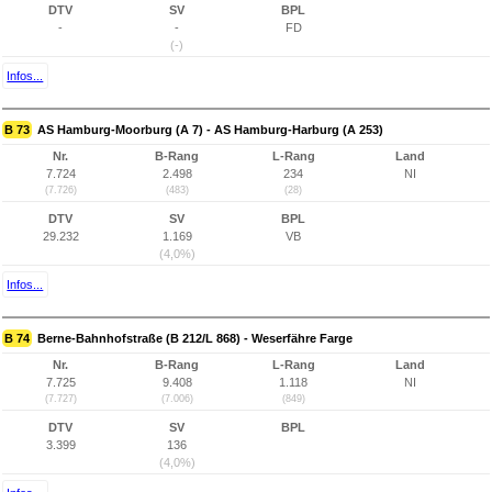
DTV
SV
BPL
-
-
FD
(-)
Infos...
B 73
AS Hamburg-Moorburg (A 7) - AS Hamburg-Harburg (A 253)
Nr.
B-Rang
L-Rang
Land
7.724
2.498
234
NI
(7.726)
(483)
(28)
DTV
SV
BPL
29.232
1.169
VB
(4,0%)
Infos...
B 74
Berne-Bahnhofstraße (B 212/L 868) - Weserfähre Farge
Nr.
B-Rang
L-Rang
Land
7.725
9.408
1.118
NI
(7.727)
(7.006)
(849)
DTV
SV
BPL
3.399
136
(4,0%)