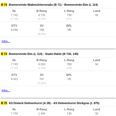
B 74
Bremervörde-Walkmühlenstraße (B 71) - Bremervörde-Elm (L 114)
Nr.
B-Rang
L-Rang
Land
7.742
6.731
739
NI
(7.744)
(4.346)
(471)
DTV
SV
BPL
9.040
768
VB
(8,5%)
Infos...
B 74
Bremervörde-Elm (L 114) - Stade-Hahle (B 73/L 140)
Nr.
B-Rang
L-Rang
Land
7.743
6.552
708
NI
(7.745)
(4.168)
(440)
DTV
SV
BPL
9.421
707
VB
(7,5%)
Infos...
B 75
AS Dreieck Delmenhorst (A 28) - AS Delmenhorst-Stickgras (L 875)
Nr.
B-Rang
L-Rang
Land
7.744
1.440
135
NI