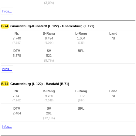
(3,0%)
Infos...
B 74
Gnarrenburg-Kuhstedt (L 122) - Gnarrenburg (L 122)
Nr.
B-Rang
L-Rang
Land
7.740
8.494
1.004
NI
(7.742)
(6.094)
(735)
DTV
SV
BPL
5.378
522
(9,7%)
Infos...
B 74
Gnarrenburg (L 122) - Basdahl (B 71)
Nr.
B-Rang
L-Rang
Land
7.741
9.750
1.163
NI
(7.743)
(7.348)
(894)
DTV
SV
BPL
2.404
291
(12,1%)
Infos...