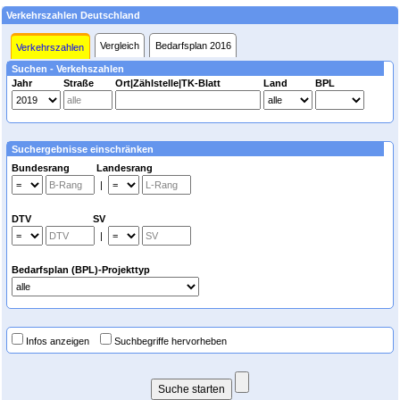
Verkehrszahlen Deutschland
Vergleich
Bedarfsplan 2016
Verkehrszahlen
Suchen - Verkehszahlen
Jahr
Straße
Ort|Zählstelle|TK-Blatt
Land
BPL
Suchergebnisse einschränken
Bundesrang Landesrang
|
DTV SV
|
Bedarfsplan (BPL)-Projekttyp
Infos anzeigen
Suchbegriffe hervorheben