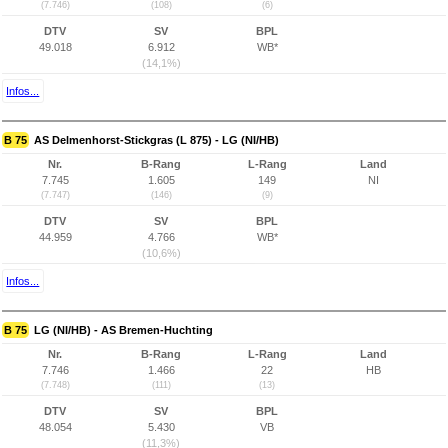
(7.746)
(108)
(6)
DTV
SV
BPL
49.018
6.912
WB*
(14,1%)
Infos...
B 75
AS Delmenhorst-Stickgras (L 875) - LG (NI/HB)
Nr.
B-Rang
L-Rang
Land
7.745
1.605
149
NI
(7.747)
(146)
(9)
DTV
SV
BPL
44.959
4.766
WB*
(10,6%)
Infos...
B 75
LG (NI/HB) - AS Bremen-Huchting
Nr.
B-Rang
L-Rang
Land
7.746
1.466
22
HB
(7.748)
(111)
(13)
DTV
SV
BPL
48.054
5.430
VB
(11,3%)