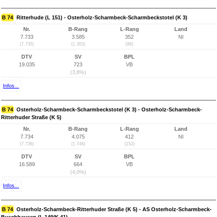
B 74
Ritterhude (L 151) - Osterholz-Scharmbeck-Scharmbeckstotel (K 3)
Nr.
B-Rang
L-Rang
Land
7.733
3.585
352
NI
(7.735)
(1.303)
(98)
DTV
SV
BPL
19.035
723
VB
(3,8%)
Infos...
B 74
Osterholz-Scharmbeck-Scharmbeckstotel (K 3) - Osterholz-Scharmbeck-
Ritterhuder Straße (K 5)
Nr.
B-Rang
L-Rang
Land
7.734
4.075
412
NI
(7.736)
(1.746)
(152)
DTV
SV
BPL
16.589
664
VB
(4,0%)
Infos...
B 74
Osterholz-Scharmbeck-Ritterhuder Straße (K 5) - AS Osterholz-Scharmbeck-