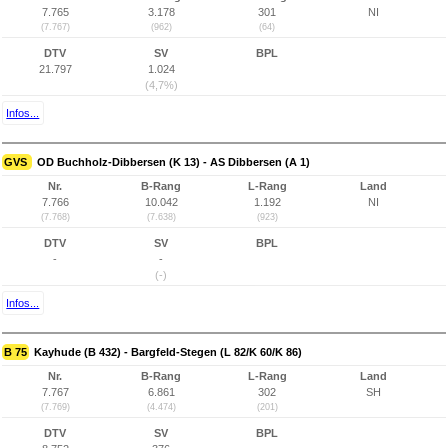
7.765
3.178
301
NI
(7.767)
(962)
(64)
DTV
SV
BPL
21.797
1.024
(4,7%)
Infos...
GVS
OD Buchholz-Dibbersen (K 13) - AS Dibbersen (A 1)
Nr.
B-Rang
L-Rang
Land
7.766
10.042
1.192
NI
(7.768)
(7.638)
(923)
DTV
SV
BPL
-
-
(-)
Infos...
B 75
Kayhude (B 432) - Bargfeld-Stegen (L 82/K 60/K 86)
Nr.
B-Rang
L-Rang
Land
7.767
6.861
302
SH
(7.769)
(4.474)
(201)
DTV
SV
BPL