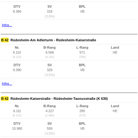
DTV
SV
BPL
8.366
318
VB
(3,8%)
Infos...
B 42
Rüdesheim-Am Adlerturm - Rüdesheim-Kaiserstraße
Nr.
B-Rang
L-Rang
Land
6.110
6.566
571
HE
(6.112)
(4.181)
(556)
DTV
SV
BPL
9.390
329
VB
(3,5%)
Infos...
B 42
Rüdesheim-Kaiserstraße - Rüdesheim-Taunusstraße (K 630)
Nr.
B-Rang
L-Rang
Land
6.111
4.227
285
HE
(6.113)
(1.890)
(274)
DTV
SV
BPL
15.980
559
VB
(3,5%)