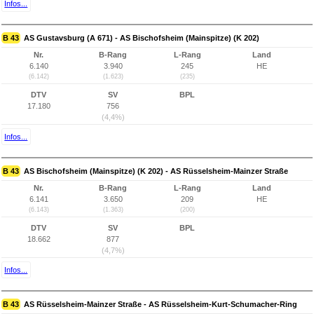
Infos...
B 43
AS Gustavsburg (A 671) - AS Bischofsheim (Mainspitze) (K 202)
Nr.
B-Rang
L-Rang
Land
6.140
3.940
245
HE
(6.142)
(1.623)
(235)
DTV
SV
BPL
17.180
756
(4,4%)
Infos...
B 43
AS Bischofsheim (Mainspitze) (K 202) - AS Rüsselsheim-Mainzer Straße
Nr.
B-Rang
L-Rang
Land
6.141
3.650
209
HE
(6.143)
(1.363)
(200)
DTV
SV
BPL
18.662
877
(4,7%)
Infos...
B 43
AS Rüsselsheim-Mainzer Straße - AS Rüsselsheim-Kurt-Schumacher-Ring