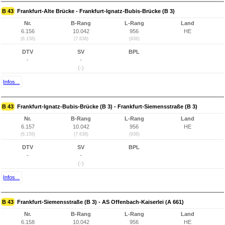
B 43
Frankfurt-Alte Brücke - Frankfurt-Ignatz-Bubis-Brücke (B 3)
Nr.
B-Rang
L-Rang
Land
6.156
10.042
956
HE
(6.158)
(7.638)
(936)
DTV
SV
BPL
-
-
(-)
Infos...
B 43
Frankfurt-Ignatz-Bubis-Brücke (B 3) - Frankfurt-Siemensstraße (B 3)
Nr.
B-Rang
L-Rang
Land
6.157
10.042
956
HE
(6.159)
(7.638)
(936)
DTV
SV
BPL
-
-
(-)
Infos...
B 43
Frankfurt-Siemensstraße (B 3) - AS Offenbach-Kaiserlei (A 661)
Nr.
B-Rang
L-Rang
Land
6.158
10.042
956
HE