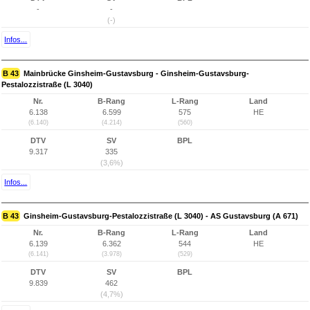
-
-
(-)
Infos...
B 43
Mainbrücke Ginsheim-Gustavsburg - Ginsheim-Gustavsburg-
Pestalozzistraße (L 3040)
Nr.
B-Rang
L-Rang
Land
6.138
6.599
575
HE
(6.140)
(4.214)
(560)
DTV
SV
BPL
9.317
335
(3,6%)
Infos...
B 43
Ginsheim-Gustavsburg-Pestalozzistraße (L 3040) - AS Gustavsburg (A 671)
Nr.
B-Rang
L-Rang
Land
6.139
6.362
544
HE
(6.141)
(3.978)
(529)
DTV
SV
BPL
9.839
462
(4,7%)