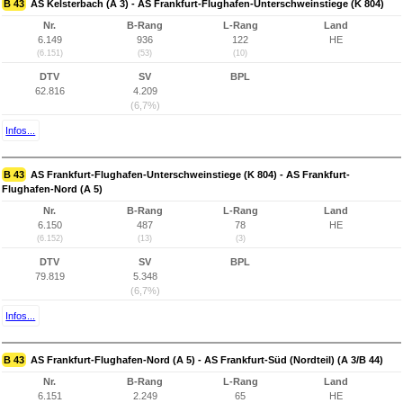
B 43
AS Kelsterbach (A 3) - AS Frankfurt-Flughafen-Unterschweinstiege (K 804)
Nr.
B-Rang
L-Rang
Land
6.149
936
122
HE
(6.151)
(53)
(10)
DTV
SV
BPL
62.816
4.209
(6,7%)
Infos...
B 43
AS Frankfurt-Flughafen-Unterschweinstiege (K 804) - AS Frankfurt-
Flughafen-Nord (A 5)
Nr.
B-Rang
L-Rang
Land
6.150
487
78
HE
(6.152)
(13)
(3)
DTV
SV
BPL
79.819
5.348
(6,7%)
Infos...
B 43
AS Frankfurt-Flughafen-Nord (A 5) - AS Frankfurt-Süd (Nordteil) (A 3/B 44)
Nr.
B-Rang
L-Rang
Land
6.151
2.249
65
HE