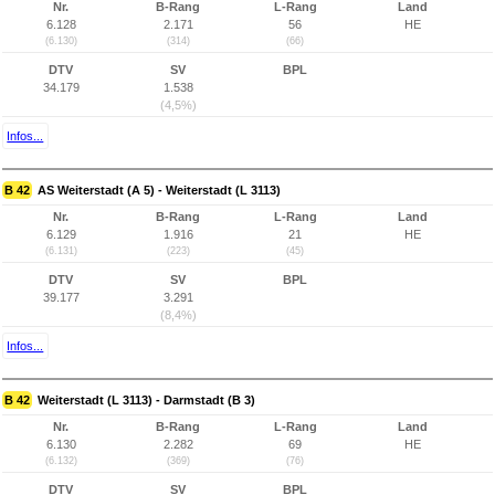
Nr.
B-Rang
L-Rang
Land
6.128
2.171
56
HE
(6.130)
(314)
(66)
DTV
SV
BPL
34.179
1.538
(4,5%)
Infos...
B 42
AS Weiterstadt (A 5) - Weiterstadt (L 3113)
Nr.
B-Rang
L-Rang
Land
6.129
1.916
21
HE
(6.131)
(223)
(45)
DTV
SV
BPL
39.177
3.291
(8,4%)
Infos...
B 42
Weiterstadt (L 3113) - Darmstadt (B 3)
Nr.
B-Rang
L-Rang
Land
6.130
2.282
69
HE
(6.132)
(369)
(76)
DTV
SV
BPL