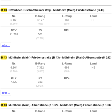
B 43
Offenbach-Bischofsheimer Weg - Mühlheim (Main)-Friedensstraße (B 43)
Nr.
B-Rang
L-Rang
Land
6.163
3.177
160
HE
(6.165)
(961)
(155)
DTV
SV
BPL
21.799
501
(2,3%)
Infos...
B 43
Mühlheim (Main)-Friedensstraße (B 43) - Mühlheim (Main)-Albertstraße (K 192)
Nr.
B-Rang
L-Rang
Land
6.164
7.392
686
HE
(6.166)
(5.003)
(669)
DTV
SV
BPL
7.629
153
(2,0%)
Infos...
B 43
Mühlheim (Main)-Albertstraße (K 192) - Mühlheim (Main)-Fährenstraße (K 193)
Nr.
B-Rang
L-Rang
Land