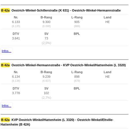
B 42a
Oestrich-Winkel-Schillerstraße (K 631) - Oestrich-Winkel-Hermannstraße
Nr.
B-Rang
L-Rang
Land
6.133
9.300
905
HE
(6.135)
(6.898)
(886)
DTV
SV
BPL
3.641
73
(2,0%)
Infos...
B 42a
Oestrich-Winkel-Hermannstraße - KVP Oestrich-Winkel/Hattenheim (L 3320)
Nr.
B-Rang
L-Rang
Land
6.134
9.239
898
HE
(6.136)
(6.837)
(879)
DTV
SV
BPL
3.778
102
(2,7%)
Infos...
B 42a
KVP Oestrich-Winkel/Hattenheim (L 3320) - Oestrich-Winkel/Eltville-
Hattenheim (B 42A)