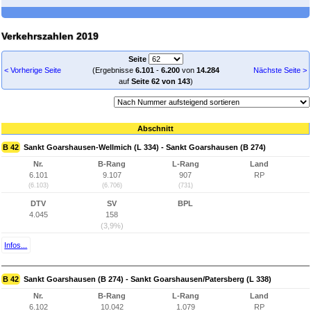
Verkehrszahlen 2019
Seite
< Vorherige Seite
(Ergebnisse
6.101
-
6.200
von
14.284
Nächste Seite >
auf
Seite 62 von 143
)
Abschnitt
B 42
Sankt Goarshausen-Wellmich (L 334) - Sankt Goarshausen (B 274)
Nr.
B-Rang
L-Rang
Land
6.101
9.107
907
RP
(6.103)
(6.706)
(731)
DTV
SV
BPL
4.045
158
(3,9%)
Infos...
B 42
Sankt Goarshausen (B 274) - Sankt Goarshausen/Patersberg (L 338)
Nr.
B-Rang
L-Rang
Land
6.102
10.042
1.079
RP