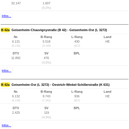
32.147
1.607
(5,0%)
Infos...
B 42a
Geisenheim-Chauvignystraße (B 42) - Geisenheim-Ost (L 3272)
Nr.
B-Rang
L-Rang
Land
6.131
5.518
430
HE
(6.133)
(3.145)
(417)
DTV
SV
BPL
11.892
476
(4,0%)
Infos...
B 42a
Geisenheim-Ost (L 3272) - Oestrich-Winkel-Schillerstraße (K 631)
Nr.
B-Rang
L-Rang
Land
6.132
9.743
936
HE
(6.134)
(7.341)
(917)
DTV
SV
BPL
2.425
119
(4,9%)
Infos...