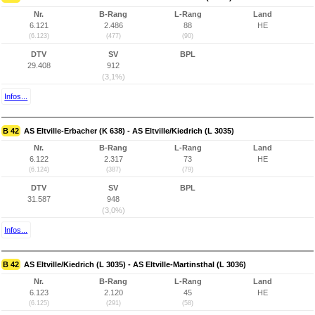
Nr.
B-Rang
L-Rang
Land
6.121
2.486
88
HE
(6.123)
(477)
(90)
DTV
SV
BPL
29.408
912
(3,1%)
Infos...
B 42
AS Eltville-Erbacher (K 638) - AS Eltville/Kiedrich (L 3035)
Nr.
B-Rang
L-Rang
Land
6.122
2.317
73
HE
(6.124)
(387)
(79)
DTV
SV
BPL
31.587
948
(3,0%)
Infos...
B 42
AS Eltville/Kiedrich (L 3035) - AS Eltville-Martinsthal (L 3036)
Nr.
B-Rang
L-Rang
Land
6.123
2.120
45
HE
(6.125)
(291)
(58)