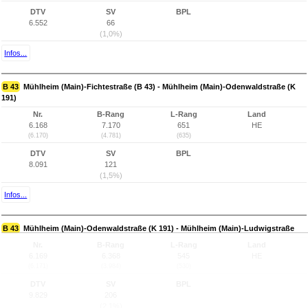
DTV
SV
BPL
6.552
66
(1,0%)
Infos...
B 43
Mühlheim (Main)-Fichtestraße (B 43) - Mühlheim (Main)-Odenwaldstraße (K
191)
Nr.
B-Rang
L-Rang
Land
6.168
7.170
651
HE
(6.170)
(4.781)
(635)
DTV
SV
BPL
8.091
121
(1,5%)
Infos...
B 43
Mühlheim (Main)-Odenwaldstraße (K 191) - Mühlheim (Main)-Ludwigstraße
Nr.
B-Rang
L-Rang
Land
6.169
6.368
545
HE
(6.171)
(3.984)
(530)
DTV
SV
BPL
9.829
206
(2,1%)