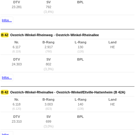
DTV
SV
BPL
23.281
792
(3,4%)
Infos...
B 42
Oestrich-Winkel-Rheinweg - Oestrich-Winkel-Rheinallee
Nr.
B-Rang
L-Rang
Land
6.117
2.917
130
HE
(6.119)
(760)
(126)
DTV
SV
BPL
24.303
802
(3,3%)
Infos...
B 42
Oestrich-Winkel-Rheinallee - Oestrich-Winkel/Eltville-Hattenheim (B 42A)
Nr.
B-Rang
L-Rang
Land
6.118
3.003
140
HE
(6.120)
(823)
(136)
DTV
SV
BPL
23.310
699
(3,0%)
Infos...