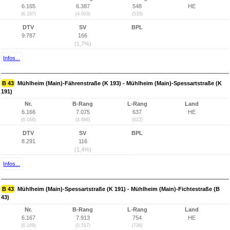
6.165
6.387
548
HE
(6.167)
(4.003)
(533)
DTV
SV
BPL
9.787
166
(1,7%)
Infos...
B 43
Mühlheim (Main)-Fährenstraße (K 193) - Mühlheim (Main)-Spessartstraße (K
191)
Nr.
B-Rang
L-Rang
Land
6.166
7.075
637
HE
(6.168)
(4.686)
(622)
DTV
SV
BPL
8.291
116
(1,4%)
Infos...
B 43
Mühlheim (Main)-Spessartstraße (K 191) - Mühlheim (Main)-Fichtestraße (B
43)
Nr.
B-Rang
L-Rang
Land
6.167
7.913
754
HE
(6.169)
(5.517)
(736)