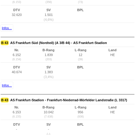
(6.153)
(356)
(73)
DTV
SV
BPL
32.620
1.501
(4,6%)
Infos...
B 43
AS Frankfurt-Süd (Nordteil) (A 3/B 44) - AS Frankfurt-Stadion
Nr.
B-Rang
L-Rang
Land
6.152
1.839
12
HE
(6.154)
(203)
(39)
DTV
SV
BPL
40.674
1.383
(3,4%)
Infos...
B 43
AS Frankfurt-Stadion - Frankfurt-Niederrad-Mörfelder Landstraße (L 3317)
Nr.
B-Rang
L-Rang
Land
6.153
10.042
956
HE
(6.155)
(7.638)
(936)
DTV
SV
BPL
-
-
(-)