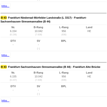
Infos...
B 43
Frankfurt-Niederrad-Mörfelder Landstraße (L 3317) - Frankfurt-
Sachsenhausen-Stresemannallee (B 44)
Nr.
B-Rang
L-Rang
Land
6.154
10.042
956
HE
(6.156)
(7.638)
(936)
DTV
SV
BPL
-
-
(-)
Infos...
B 43
Frankfurt-Sachsenhausen-Stresemannallee (B 44) - Frankfurt-Alte Brücke
Nr.
B-Rang
L-Rang
Land
6.155
10.042
956
HE
(6.157)
(7.638)
(936)
DTV
SV
BPL
-
-
(-)
Infos...