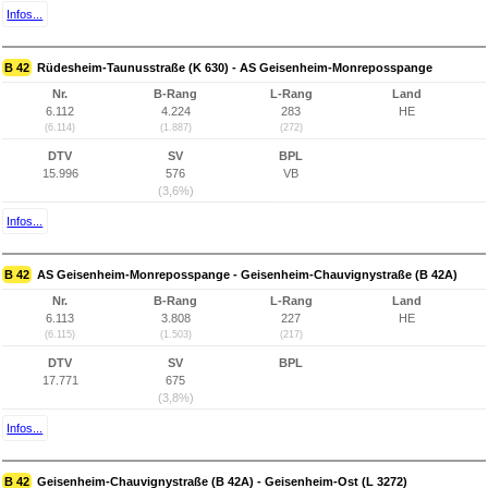
Infos...
B 42
Rüdesheim-Taunusstraße (K 630) - AS Geisenheim-Monreposspange
Nr.
B-Rang
L-Rang
Land
6.112
4.224
283
HE
(6.114)
(1.887)
(272)
DTV
SV
BPL
15.996
576
VB
(3,6%)
Infos...
B 42
AS Geisenheim-Monreposspange - Geisenheim-Chauvignystraße (B 42A)
Nr.
B-Rang
L-Rang
Land
6.113
3.808
227
HE
(6.115)
(1.503)
(217)
DTV
SV
BPL
17.771
675
(3,8%)
Infos...
B 42
Geisenheim-Chauvignystraße (B 42A) - Geisenheim-Ost (L 3272)