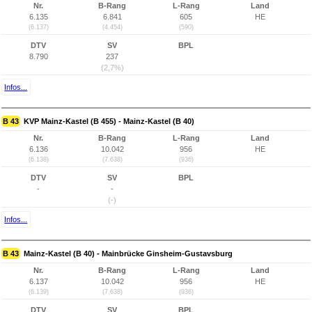
Nr.
B-Rang
L-Rang
Land
6.135
6.841
605
HE
(6.137)
(4.454)
(590)
DTV
SV
BPL
8.790
237
(2,7%)
Infos...
B 43
KVP Mainz-Kastel (B 455) - Mainz-Kastel (B 40)
Nr.
B-Rang
L-Rang
Land
6.136
10.042
956
HE
(6.138)
(7.638)
(936)
DTV
SV
BPL
-
-
(-)
Infos...
B 43
Mainz-Kastel (B 40) - Mainbrücke Ginsheim-Gustavsburg
Nr.
B-Rang
L-Rang
Land
6.137
10.042
956
HE
(6.139)
(7.638)
(936)
DTV
SV
BPL