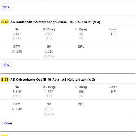
Infos...
B 43
AS Raunheim-Kelsterbacher Straße - AS Raunheim (A 3)
Nr.
B-Rang
L-Rang
Land
6.147
2.166
55
HE
(6.149)
(311)
(65)
DTV
SV
BPL
34.296
1.818
(5,3%)
Infos...
B 43
AS Kelsterbach-Ost (B 40-Ast) - AS Kelsterbach (A 3)
Nr.
B-Rang
L-Rang
Land
6.148
1.572
196
HE
(6.150)
(137)
(26)
DTV
SV
BPL
45.649
2.922
(6,4%)
Infos...