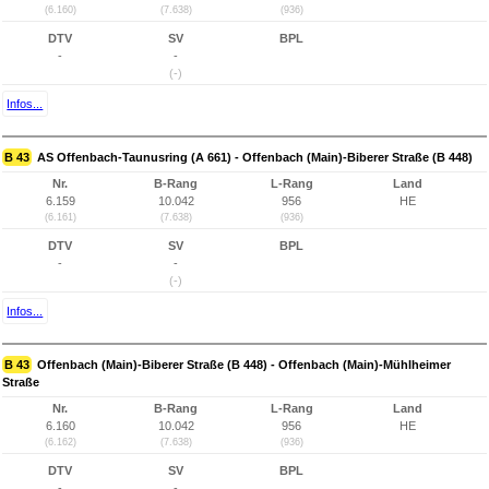
(6.160)
(7.638)
(936)
DTV
SV
BPL
-
-
(-)
Infos...
B 43
AS Offenbach-Taunusring (A 661) - Offenbach (Main)-Biberer Straße (B 448)
Nr.
B-Rang
L-Rang
Land
6.159
10.042
956
HE
(6.161)
(7.638)
(936)
DTV
SV
BPL
-
-
(-)
Infos...
B 43
Offenbach (Main)-Biberer Straße (B 448) - Offenbach (Main)-Mühlheimer
Straße
Nr.
B-Rang
L-Rang
Land
6.160
10.042
956
HE
(6.162)
(7.638)
(936)
DTV
SV
BPL
-
-