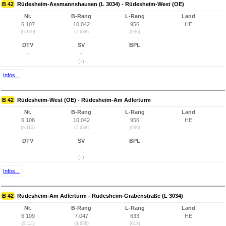
B 42
Rüdesheim-Assmannshausen (L 3034) - Rüdesheim-West (OE)
Nr.
B-Rang
L-Rang
Land
6.107
10.042
956
HE
(6.109)
(7.638)
(936)
DTV
SV
BPL
-
-
(-)
Infos...
B 42
Rüdesheim-West (OE) - Rüdesheim-Am Adlerturm
Nr.
B-Rang
L-Rang
Land
6.108
10.042
956
HE
(6.110)
(7.638)
(936)
DTV
SV
BPL
-
-
(-)
Infos...
B 42
Rüdesheim-Am Adlerturm - Rüdesheim-Grabenstraße (L 3034)
Nr.
B-Rang
L-Rang
Land
6.109
7.047
633
HE
(6.111)
(4.658)
(618)