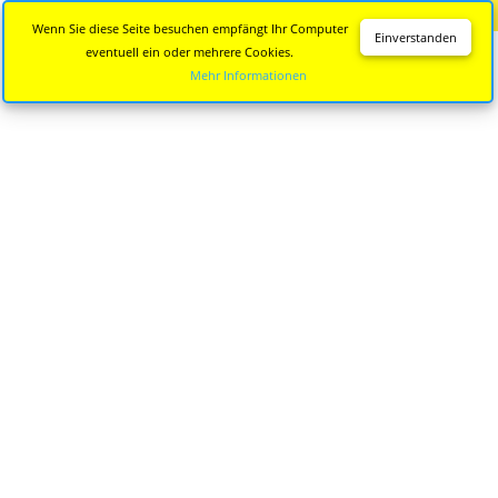
Diese Seite wird nicht mehr aktualisiert.
Zur neuen Seite
Wenn Sie diese Seite besuchen empfängt Ihr Computer
Einverstanden
eventuell ein oder mehrere Cookies.
Mehr Informationen