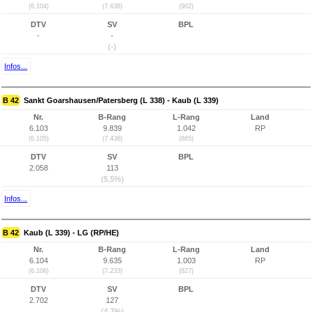
(6.104)
(7.638)
(902)
DTV
SV
BPL
-
-
(-)
Infos...
B 42
Sankt Goarshausen/Patersberg (L 338) - Kaub (L 339)
Nr.
B-Rang
L-Rang
Land
6.103
9.839
1.042
RP
(6.105)
(7.436)
(865)
DTV
SV
BPL
2.058
113
(5,5%)
Infos...
B 42
Kaub (L 339) - LG (RP/HE)
Nr.
B-Rang
L-Rang
Land
6.104
9.635
1.003
RP
(6.106)
(7.233)
(827)
DTV
SV
BPL
2.702
127
(4,7%)