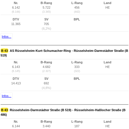
Nr.
B-Rang
L-Rang
Land
6.142
5.722
456
HE
(6.144)
(3.345)
(442)
DTV
SV
BPL
11.365
705
(6,2%)
Infos...
B 43
AS Rüsselsheim-Kurt-Schumacher-Ring - Rüsselsheim-Darmstädter Straße (B
519)
Nr.
B-Rang
L-Rang
Land
6.143
4.682
333
HE
(6.145)
(2.327)
(322)
DTV
SV
BPL
14.413
692
(4,8%)
Infos...
B 43
Rüsselsheim-Darmstädter Straße (B 519) - Rüsselsheim-Haßlocher Straße (B
486)
Nr.
B-Rang
L-Rang
Land
6.144
3.440
187
HE