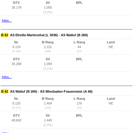
DTV
SV
BPL
35.178
1.055
(3,0%)
Infos...
B 42
AS Eltville-Martinsthal (L 3036) - AS Walluf (B 260)
Nr.
B-Rang
L-Rang
Land
6.124
2.115
44
HE
(6.126)
(288)
(57)
DTV
SV
BPL
35.288
1.094
(3,1%)
Infos...
B 42
AS Walluf (B 260) - AS Wiesbaden-Frauenstein (A 66)
Nr.
B-Rang
L-Rang
Land
6.125
1.404
176
HE
(6.127)
(104)
(18)
DTV
SV
BPL
49.842
1.445
(2,9%)