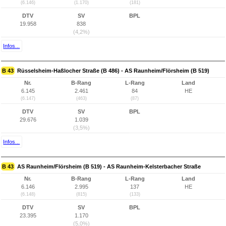
(6.146)
(1.170)
(181)
DTV
SV
BPL
19.958
838
(4,2%)
Infos...
B 43
Rüsselsheim-Haßlocher Straße (B 486) - AS Raunheim/Flörsheim (B 519)
Nr.
B-Rang
L-Rang
Land
6.145
2.461
84
HE
(6.147)
(463)
(87)
DTV
SV
BPL
29.676
1.039
(3,5%)
Infos...
B 43
AS Raunheim/Flörsheim (B 519) - AS Raunheim-Kelsterbacher Straße
Nr.
B-Rang
L-Rang
Land
6.146
2.995
137
HE
(6.148)
(815)
(133)
DTV
SV
BPL
23.395
1.170
(5,0%)