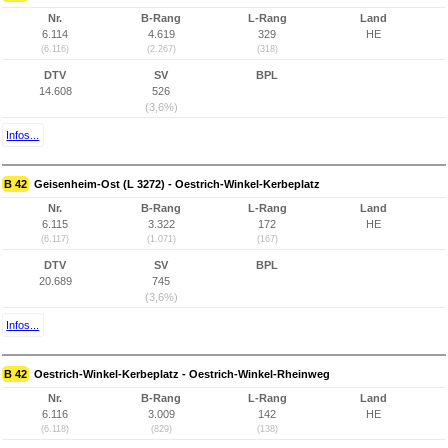
Nr.
B-Rang
L-Rang
Land
6.114
4.619
329
HE
(6.116)
(2.267)
(318)
DTV
SV
BPL
14.608
526
(3,6%)
Infos...
B 42
Geisenheim-Ost (L 3272) - Oestrich-Winkel-Kerbeplatz
Nr.
B-Rang
L-Rang
Land
6.115
3.322
172
HE
(6.117)
(1.071)
(167)
DTV
SV
BPL
20.689
745
(3,6%)
Infos...
B 42
Oestrich-Winkel-Kerbeplatz - Oestrich-Winkel-Rheinweg
Nr.
B-Rang
L-Rang
Land
6.116
3.009
142
HE
(6.118)
(829)
(138)