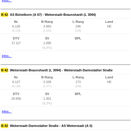
Infos...
B 42
AS Büttelborn (A 67) - Weiterstadt-Braunshardt (L 3094)
Nr.
B-Rang
L-Rang
Land
6.126
3.950
246
HE
(6.128)
(1.632)
(236)
DTV
SV
BPL
17.117
1.095
(6,4%)
Infos...
B 42
Weiterstadt-Braunshardt (L 3094) - Weiterstadt-Darmstädter Straße
Nr.
B-Rang
L-Rang
Land
6.127
3.328
173
HE
(6.129)
(1.077)
(168)
DTV
SV
BPL
20.656
1.301
(6,3%)
Infos...
B 42
Weiterstadt-Darmstädter Straße - AS Weiterstadt (A 5)