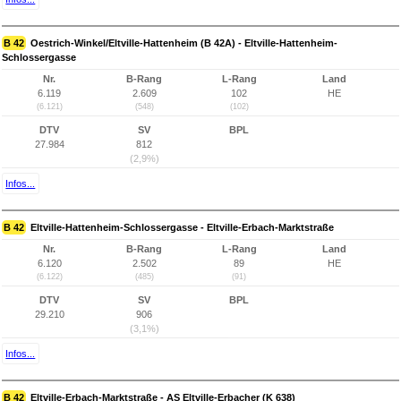
B 42
Oestrich-Winkel/Eltville-Hattenheim (B 42A) - Eltville-Hattenheim-
Schlossergasse
Nr.
B-Rang
L-Rang
Land
6.119
2.609
102
HE
(6.121)
(548)
(102)
DTV
SV
BPL
27.984
812
(2,9%)
Infos...
B 42
Eltville-Hattenheim-Schlossergasse - Eltville-Erbach-Marktstraße
Nr.
B-Rang
L-Rang
Land
6.120
2.502
89
HE
(6.122)
(485)
(91)
DTV
SV
BPL
29.210
906
(3,1%)
Infos...
B 42
Eltville-Erbach-Marktstraße - AS Eltville-Erbacher (K 638)