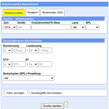
Verkehrszahlen Deutschland
Vergleich
Bedarfsplan 2016
Verkehrszahlen
Suchen - Verkehszahlen
Jahr
Straße
Ort|Zählstelle|TK-Blatt
Land
BPL
Suchergebnisse einschränken
Bundesrang Landesrang
|
DTV SV
|
Bedarfsplan (BPL)-Projekttyp
Infos anzeigen
Suchbegriffe hervorheben