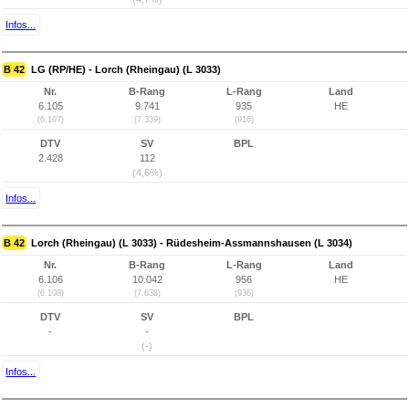
Infos...
B 42
LG (RP/HE) - Lorch (Rheingau) (L 3033)
Nr.
B-Rang
L-Rang
Land
6.105
9.741
935
HE
(6.107)
(7.339)
(916)
DTV
SV
BPL
2.428
112
(4,6%)
Infos...
B 42
Lorch (Rheingau) (L 3033) - Rüdesheim-Assmannshausen (L 3034)
Nr.
B-Rang
L-Rang
Land
6.106
10.042
956
HE
(6.108)
(7.638)
(936)
DTV
SV
BPL
-
-
(-)
Infos...