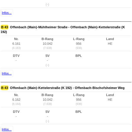
(-)
Infos...
B 43
Offenbach (Main)-Mühlheimer Straße - Offenbach (Main)-Kettelerstraße (K
192)
Nr.
B-Rang
L-Rang
Land
6.161
10.042
956
HE
(6.163)
(7.638)
(936)
DTV
SV
BPL
-
-
(-)
Infos...
B 43
Offenbach (Main)-Kettelerstraße (K 192) - Offenbach-Bischofsheimer Weg
Nr.
B-Rang
L-Rang
Land
6.162
10.042
956
HE
(6.164)
(7.638)
(936)
DTV
SV
BPL
-
-
(-)
Infos...