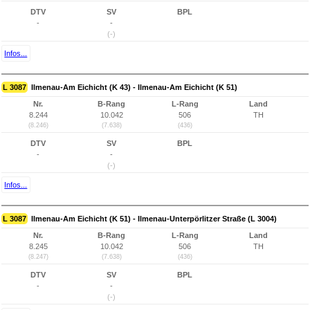
DTV
SV
BPL
-
-
(-)
Infos...
L 3087
Ilmenau-Am Eichicht (K 43) - Ilmenau-Am Eichicht (K 51)
Nr.
B-Rang
L-Rang
Land
8.244
10.042
506
TH
(8.246)
(7.638)
(436)
DTV
SV
BPL
-
-
(-)
Infos...
L 3087
Ilmenau-Am Eichicht (K 51) - Ilmenau-Unterpörlitzer Straße (L 3004)
Nr.
B-Rang
L-Rang
Land
8.245
10.042
506
TH
(8.247)
(7.638)
(436)
DTV
SV
BPL
-
-
(-)