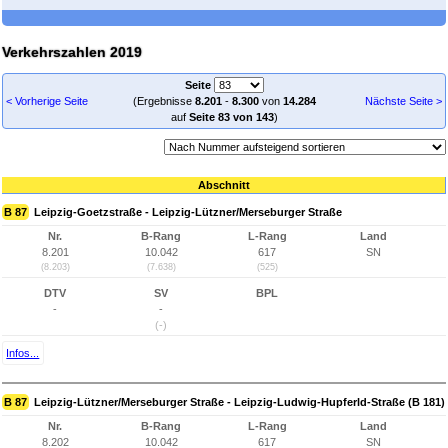
Verkehrszahlen 2019
Seite
< Vorherige Seite
(Ergebnisse
8.201
-
8.300
von
14.284
Nächste Seite >
auf
Seite 83 von 143
)
Abschnitt
B 87
Leipzig-Goetzstraße - Leipzig-Lützner/Merseburger Straße
Nr.
B-Rang
L-Rang
Land
8.201
10.042
617
SN
(8.203)
(7.638)
(525)
DTV
SV
BPL
-
-
(-)
Infos...
B 87
Leipzig-Lützner/Merseburger Straße - Leipzig-Ludwig-Hupferld-Straße (B 181)
Nr.
B-Rang
L-Rang
Land
8.202
10.042
617
SN