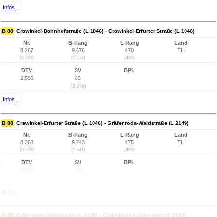
Infos...
B 88
Crawinkel-Bahnhofstraße (L 1046) - Crawinkel-Erfurter Straße (L 1046)
Nr.
B-Rang
L-Rang
Land
8.267
9.676
470
TH
(8.269)
(7.274)
(400)
DTV
SV
BPL
2.595
83
(3,2%)
Infos...
B 88
Crawinkel-Erfurter Straße (L 1046) - Gräfenroda-Waldstraße (L 2149)
Nr.
B-Rang
L-Rang
Land
8.268
9.743
475
TH
(8.270)
(7.341)
(405)
DTV
SV
BPL
2.425
175
(7,2%)
Infos...
B 88
Gräfenroda-Waldstraße (L 2149) - Gräfenroda-Lindenplatz (L 2149)