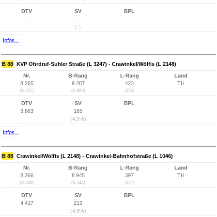
DTV
SV
BPL
-
-
(-)
Infos...
B 88
KVP Ohrdruf-Suhler Straße (L 3247) - Crawinkel/Wölfis (L 2148)
Nr.
B-Rang
L-Rang
Land
8.265
9.287
423
TH
(8.267)
(6.885)
(353)
DTV
SV
BPL
3.663
165
(4,5%)
Infos...
B 88
Crawinkel/Wölfis (L 2148) - Crawinkel-Bahnhofstraße (L 1046)
Nr.
B-Rang
L-Rang
Land
8.266
8.945
397
TH
(8.268)
(6.544)
(327)
DTV
SV
BPL
4.417
212
(4,8%)