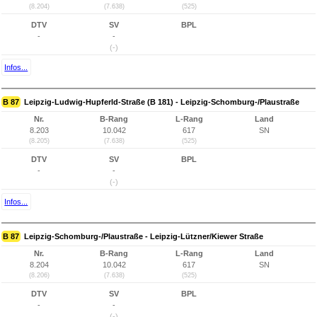
(8.204)
(7.638)
(525)
DTV
SV
BPL
-
-
(-)
Infos...
B 87
Leipzig-Ludwig-Hupferld-Straße (B 181) - Leipzig-Schomburg-/Plaustraße
Nr.
B-Rang
L-Rang
Land
8.203
10.042
617
SN
(8.205)
(7.638)
(525)
DTV
SV
BPL
-
-
(-)
Infos...
B 87
Leipzig-Schomburg-/Plaustraße - Leipzig-Lützner/Kiewer Straße
Nr.
B-Rang
L-Rang
Land
8.204
10.042
617
SN
(8.206)
(7.638)
(525)
DTV
SV
BPL
-
-
(-)