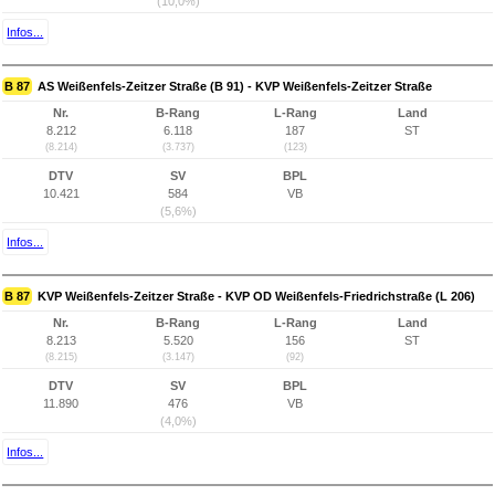
(10,0%)
Infos...
B 87
AS Weißenfels-Zeitzer Straße (B 91) - KVP Weißenfels-Zeitzer Straße
Nr.
B-Rang
L-Rang
Land
8.212
6.118
187
ST
(8.214)
(3.737)
(123)
DTV
SV
BPL
10.421
584
VB
(5,6%)
Infos...
B 87
KVP Weißenfels-Zeitzer Straße - KVP OD Weißenfels-Friedrichstraße (L 206)
Nr.
B-Rang
L-Rang
Land
8.213
5.520
156
ST
(8.215)
(3.147)
(92)
DTV
SV
BPL
11.890
476
VB
(4,0%)
Infos...