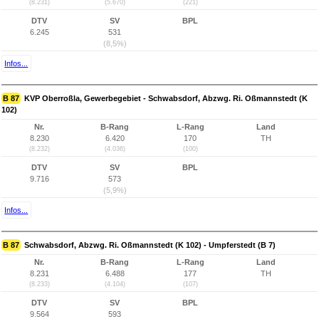
(8.231)
(5.670)
(221)
DTV
SV
BPL
6.245
531
(8,5%)
Infos...
B 87
KVP Oberroßla, Gewerbegebiet - Schwabsdorf, Abzwg. Ri. Oßmannstedt (K
102)
Nr.
B-Rang
L-Rang
Land
8.230
6.420
170
TH
(8.232)
(4.036)
(100)
DTV
SV
BPL
9.716
573
(5,9%)
Infos...
B 87
Schwabsdorf, Abzwg. Ri. Oßmannstedt (K 102) - Umpferstedt (B 7)
Nr.
B-Rang
L-Rang
Land
8.231
6.488
177
TH
(8.233)
(4.104)
(107)
DTV
SV
BPL
9.564
593