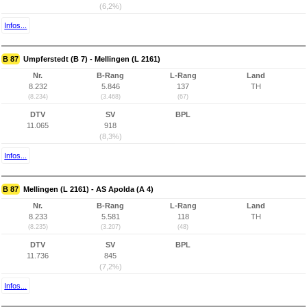
(6,2%)
Infos...
B 87
Umpferstedt (B 7) - Mellingen (L 2161)
Nr.
B-Rang
L-Rang
Land
8.232
5.846
137
TH
(8.234)
(3.468)
(67)
DTV
SV
BPL
11.065
918
(8,3%)
Infos...
B 87
Mellingen (L 2161) - AS Apolda (A 4)
Nr.
B-Rang
L-Rang
Land
8.233
5.581
118
TH
(8.235)
(3.207)
(48)
DTV
SV
BPL
11.736
845
(7,2%)
Infos...