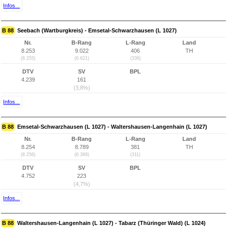
Infos...
B 88
Seebach (Wartburgkreis) - Emsetal-Schwarzhausen (L 1027)
Nr.
B-Rang
L-Rang
Land
8.253
9.022
406
TH
(8.255)
(6.621)
(336)
DTV
SV
BPL
4.239
161
(3,8%)
Infos...
B 88
Emsetal-Schwarzhausen (L 1027) - Waltershausen-Langenhain (L 1027)
Nr.
B-Rang
L-Rang
Land
8.254
8.789
381
TH
(8.256)
(6.389)
(311)
DTV
SV
BPL
4.752
223
(4,7%)
Infos...
B 88
Waltershausen-Langenhain (L 1027) - Tabarz (Thüringer Wald) (L 1024)