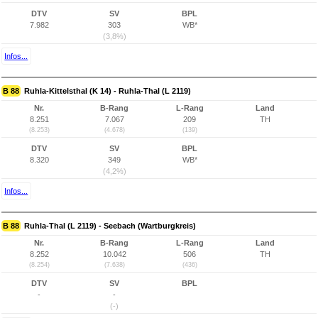
DTV
SV
BPL
7.982
303
WB*
(3,8%)
Infos...
B 88
Ruhla-Kittelsthal (K 14) - Ruhla-Thal (L 2119)
Nr.
B-Rang
L-Rang
Land
8.251
7.067
209
TH
(8.253)
(4.678)
(139)
DTV
SV
BPL
8.320
349
WB*
(4,2%)
Infos...
B 88
Ruhla-Thal (L 2119) - Seebach (Wartburgkreis)
Nr.
B-Rang
L-Rang
Land
8.252
10.042
506
TH
(8.254)
(7.638)
(436)
DTV
SV
BPL
-
-
(-)