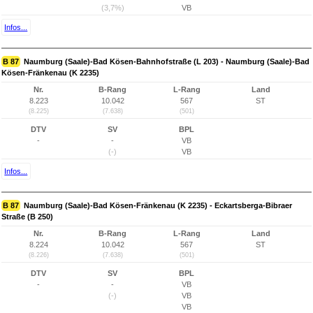
(3,7%)
VB
Infos...
B 87
Naumburg (Saale)-Bad Kösen-Bahnhofstraße (L 203) - Naumburg (Saale)-Bad
Kösen-Fränkenau (K 2235)
Nr.
B-Rang
L-Rang
Land
8.223
10.042
567
ST
(8.225)
(7.638)
(501)
DTV
SV
BPL
-
-
VB
(-)
VB
Infos...
B 87
Naumburg (Saale)-Bad Kösen-Fränkenau (K 2235) - Eckartsberga-Bibraer
Straße (B 250)
Nr.
B-Rang
L-Rang
Land
8.224
10.042
567
ST
(8.226)
(7.638)
(501)
DTV
SV
BPL
-
-
VB
(-)
VB
VB