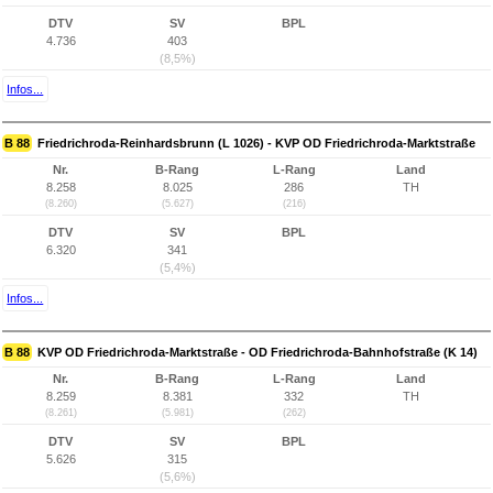
DTV
SV
BPL
4.736
403
(8,5%)
Infos...
B 88
Friedrichroda-Reinhardsbrunn (L 1026) - KVP OD Friedrichroda-Marktstraße
Nr.
B-Rang
L-Rang
Land
8.258
8.025
286
TH
(8.260)
(5.627)
(216)
DTV
SV
BPL
6.320
341
(5,4%)
Infos...
B 88
KVP OD Friedrichroda-Marktstraße - OD Friedrichroda-Bahnhofstraße (K 14)
Nr.
B-Rang
L-Rang
Land
8.259
8.381
332
TH
(8.261)
(5.981)
(262)
DTV
SV
BPL
5.626
315
(5,6%)