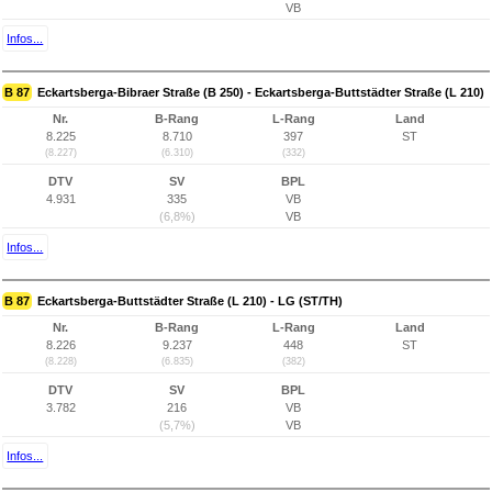
VB
Infos...
B 87
Eckartsberga-Bibraer Straße (B 250) - Eckartsberga-Buttstädter Straße (L 210)
Nr.
B-Rang
L-Rang
Land
8.225
8.710
397
ST
(8.227)
(6.310)
(332)
DTV
SV
BPL
4.931
335
VB
(6,8%)
VB
Infos...
B 87
Eckartsberga-Buttstädter Straße (L 210) - LG (ST/TH)
Nr.
B-Rang
L-Rang
Land
8.226
9.237
448
ST
(8.228)
(6.835)
(382)
DTV
SV
BPL
3.782
216
VB
(5,7%)
VB
Infos...