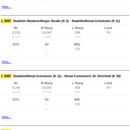
Infos...
L 3087
Stadtilm-Niederwillinger Straße (K 2) - Stadtilm/Ilmtal-Griesheim (K 11)
Nr.
B-Rang
L-Rang
Land
8.239
10.042
506
TH
(8.241)
(7.638)
(436)
DTV
SV
BPL
-
-
FD
(-)
Infos...
L 3087
Stadtilm/Ilmtal-Griesheim (K 11) - Ilmtal-Cottendorf, Ri. Dörnfeld (K 29)
Nr.
B-Rang
L-Rang
Land
8.240
10.042
506
TH
(8.242)
(7.638)
(436)
DTV
SV
BPL
-
-
FD
(-)
Infos...