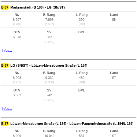
B 87
Markranstädt (B 186) - LG (SN/ST)
Nr.
B-Rang
L-Rang
Land
8.207
7.898
390
SN
(8.209)
(5.502)
(298)
DTV
SV
BPL
6.578
382
(5,8%)
Infos...
B 87
LG (SN/ST) - Lützen-Merseburger Straße (L 184)
Nr.
B-Rang
L-Rang
Land
8.208
9.332
460
ST
(8.210)
(6.930)
(394)
DTV
SV
BPL
3.563
242
(6,8%)
Infos...
B 87
Lützen-Merseburger Straße (L 184) - Lützen-Pappenheimstraße (L 184/L 189)
Nr.
B-Rang
L-Rang
Land
8.209
10.042
567
ST