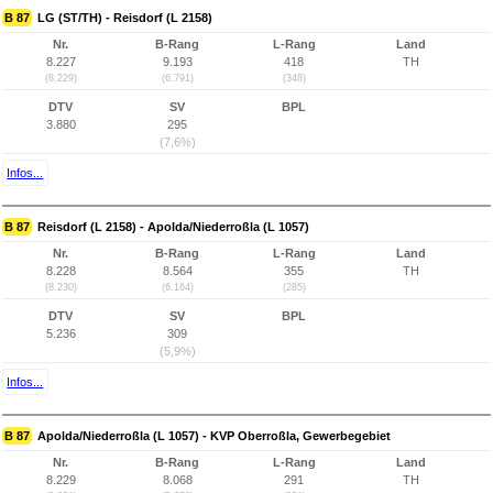
B 87
LG (ST/TH) - Reisdorf (L 2158)
Nr.
B-Rang
L-Rang
Land
8.227
9.193
418
TH
(8.229)
(6.791)
(348)
DTV
SV
BPL
3.880
295
(7,6%)
Infos...
B 87
Reisdorf (L 2158) - Apolda/Niederroßla (L 1057)
Nr.
B-Rang
L-Rang
Land
8.228
8.564
355
TH
(8.230)
(6.164)
(285)
DTV
SV
BPL
5.236
309
(5,9%)
Infos...
B 87
Apolda/Niederroßla (L 1057) - KVP Oberroßla, Gewerbegebiet
Nr.
B-Rang
L-Rang
Land
8.229
8.068
291
TH