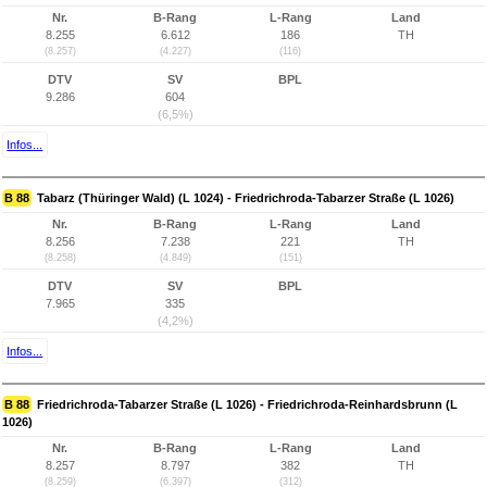
Nr.
B-Rang
L-Rang
Land
8.255
6.612
186
TH
(8.257)
(4.227)
(116)
DTV
SV
BPL
9.286
604
(6,5%)
Infos...
B 88
Tabarz (Thüringer Wald) (L 1024) - Friedrichroda-Tabarzer Straße (L 1026)
Nr.
B-Rang
L-Rang
Land
8.256
7.238
221
TH
(8.258)
(4.849)
(151)
DTV
SV
BPL
7.965
335
(4,2%)
Infos...
B 88
Friedrichroda-Tabarzer Straße (L 1026) - Friedrichroda-Reinhardsbrunn (L
1026)
Nr.
B-Rang
L-Rang
Land
8.257
8.797
382
TH
(8.259)
(6.397)
(312)