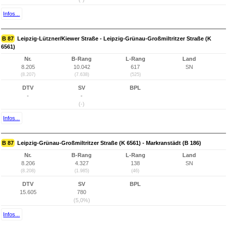
Infos...
B 87
Leipzig-Lützner/Kiewer Straße - Leipzig-Grünau-Großmiltritzer Straße (K
6561)
Nr.
B-Rang
L-Rang
Land
8.205
10.042
617
SN
(8.207)
(7.638)
(525)
DTV
SV
BPL
-
-
(-)
Infos...
B 87
Leipzig-Grünau-Großmiltritzer Straße (K 6561) - Markranstädt (B 186)
Nr.
B-Rang
L-Rang
Land
8.206
4.327
138
SN
(8.208)
(1.985)
(46)
DTV
SV
BPL
15.605
780
(5,0%)
Infos...