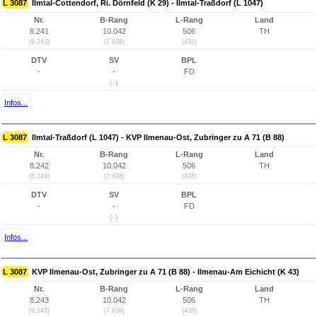
L 3087
Ilmtal-Cottendorf, Ri. Dörnfeld (K 29) - Ilmtal-Traßdorf (L 1047)
Nr.
B-Rang
L-Rang
Land
8.241
10.042
506
TH
(8.243)
(7.638)
(436)
DTV
SV
BPL
-
-
FD
(-)
Infos...
L 3087
Ilmtal-Traßdorf (L 1047) - KVP Ilmenau-Ost, Zubringer zu A 71 (B 88)
Nr.
B-Rang
L-Rang
Land
8.242
10.042
506
TH
(8.244)
(7.638)
(436)
DTV
SV
BPL
-
-
FD
(-)
Infos...
L 3087
KVP Ilmenau-Ost, Zubringer zu A 71 (B 88) - Ilmenau-Am Eichicht (K 43)
Nr.
B-Rang
L-Rang
Land
8.243
10.042
506
TH
(8.245)
(7.638)
(436)