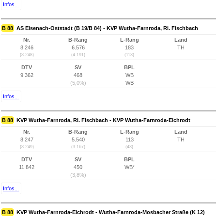
Infos...
B 88
AS Eisenach-Oststadt (B 19/B 84) - KVP Wutha-Farnroda, Ri. Fischbach
Nr.
B-Rang
L-Rang
Land
8.246
6.576
183
TH
(8.248)
(4.191)
(113)
DTV
SV
BPL
9.362
468
WB
(5,0%)
WB
Infos...
B 88
KVP Wutha-Farnroda, Ri. Fischbach - KVP Wutha-Farnroda-Eichrodt
Nr.
B-Rang
L-Rang
Land
8.247
5.540
113
TH
(8.249)
(3.167)
(43)
DTV
SV
BPL
11.842
450
WB*
(3,8%)
Infos...
B 88
KVP Wutha-Farnroda-Eichrodt - Wutha-Farnroda-Mosbacher Straße (K 12)