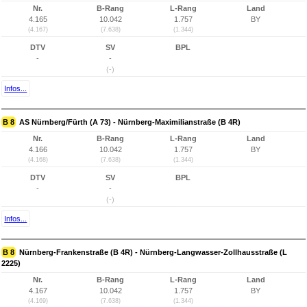
Nr.
B-Rang
L-Rang
Land
4.165
10.042
1.757
BY
(4.167)
(7.638)
(1.344)
DTV
SV
BPL
-
-
(-)
Infos...
B 8
AS Nürnberg/Fürth (A 73) - Nürnberg-Maximilianstraße (B 4R)
Nr.
B-Rang
L-Rang
Land
4.166
10.042
1.757
BY
(4.168)
(7.638)
(1.344)
DTV
SV
BPL
-
-
(-)
Infos...
B 8
Nürnberg-Frankenstraße (B 4R) - Nürnberg-Langwasser-Zollhausstraße (L
2225)
Nr.
B-Rang
L-Rang
Land
4.167
10.042
1.757
BY
(4.169)
(7.638)
(1.344)