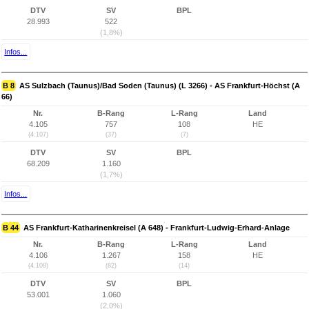
DTV
SV
BPL
28.993
522
(1,8%)
Infos...
B 8
AS Sulzbach (Taunus)/Bad Soden (Taunus) (L 3266) - AS Frankfurt-Höchst (A
66)
Nr.
B-Rang
L-Rang
Land
4.105
757
108
HE
(4.107)
(37)
(7)
DTV
SV
BPL
68.209
1.160
(1,7%)
Infos...
B 44
AS Frankfurt-Katharinenkreisel (A 648) - Frankfurt-Ludwig-Erhard-Anlage
Nr.
B-Rang
L-Rang
Land
4.106
1.267
158
HE
(4.108)
(82)
(14)
DTV
SV
BPL
53.001
1.060
(2,0%)