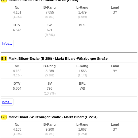
B 8
Mainbernheim - Markt Bibart-Enzlar (B 286)
Nr.
B-Rang
L-Rang
Land
4.151
7.855
1.479
BY
(4.153)
(5.460)
(1.066)
DTV
SV
BPL
6.673
621
(9,3%)
Infos...
B 8
Markt Bibart-Enzlar (B 286) - Markt Bibart -Würzburger Straße
Nr.
B-Rang
L-Rang
Land
4.152
8.289
1.556
BY
(4.154)
(5.889)
(1.143)
DTV
SV
BPL
5.804
795
WB
(13,7%)
Infos...
B 8
Markt Bibart -Würzburger Straße - Markt Bibart (L 2261)
Nr.
B-Rang
L-Rang
Land
4.153
9.200
1.667
BY
(4.155)
(6.798)
(1.254)