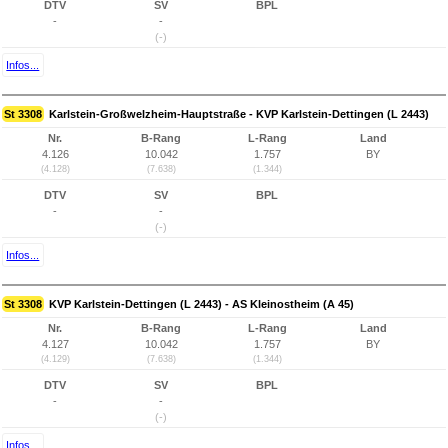
DTV
SV
BPL
-
-
(-)
Infos...
St 3308
Karlstein-Großwelzheim-Hauptstraße - KVP Karlstein-Dettingen (L 2443)
Nr.
B-Rang
L-Rang
Land
4.126
10.042
1.757
BY
(4.128)
(7.638)
(1.344)
DTV
SV
BPL
-
-
(-)
Infos...
St 3308
KVP Karlstein-Dettingen (L 2443) - AS Kleinostheim (A 45)
Nr.
B-Rang
L-Rang
Land
4.127
10.042
1.757
BY
(4.129)
(7.638)
(1.344)
DTV
SV
BPL
-
-
(-)
Infos...