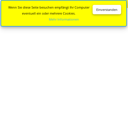
Diese Seite wird nicht mehr aktualisiert.
Zur neuen Seite
Wenn Sie diese Seite besuchen empfängt Ihr Computer
Einverstanden
eventuell ein oder mehrere Cookies.
Mehr Informationen