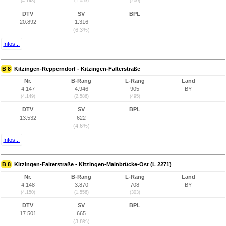
(4.148)
(1.053)
(200)
DTV
SV
BPL
20.892
1.316
(6,3%)
Infos...
B 8
Kitzingen-Repperndorf - Kitzingen-Falterstraße
Nr.
B-Rang
L-Rang
Land
4.147
4.946
905
BY
(4.149)
(2.586)
(495)
DTV
SV
BPL
13.532
622
(4,6%)
Infos...
B 8
Kitzingen-Falterstraße - Kitzingen-Mainbrücke-Ost (L 2271)
Nr.
B-Rang
L-Rang
Land
4.148
3.870
708
BY
(4.150)
(1.556)
(303)
DTV
SV
BPL
17.501
665
(3,8%)