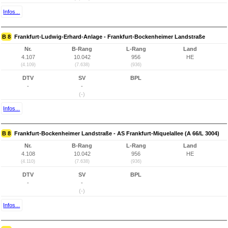
Infos...
B 8
Frankfurt-Ludwig-Erhard-Anlage - Frankfurt-Bockenheimer Landstraße
Nr.
B-Rang
L-Rang
Land
4.107
10.042
956
HE
(4.109)
(7.638)
(936)
DTV
SV
BPL
-
-
(-)
Infos...
B 8
Frankfurt-Bockenheimer Landstraße - AS Frankfurt-Miquelallee (A 66/L 3004)
Nr.
B-Rang
L-Rang
Land
4.108
10.042
956
HE
(4.110)
(7.638)
(936)
DTV
SV
BPL
-
-
(-)
Infos...