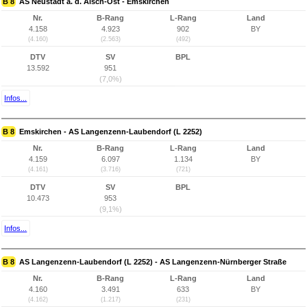
B 8
AS Neustadt a. d. Aisch-Ost - Emskirchen
Nr.
B-Rang
L-Rang
Land
4.158
4.923
902
BY
(4.160)
(2.563)
(492)
DTV
SV
BPL
13.592
951
(7,0%)
Infos...
B 8
Emskirchen - AS Langenzenn-Laubendorf (L 2252)
Nr.
B-Rang
L-Rang
Land
4.159
6.097
1.134
BY
(4.161)
(3.716)
(721)
DTV
SV
BPL
10.473
953
(9,1%)
Infos...
B 8
AS Langenzenn-Laubendorf (L 2252) - AS Langenzenn-Nürnberger Straße
Nr.
B-Rang
L-Rang
Land
4.160
3.491
633
BY
(4.162)
(1.217)
(231)