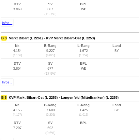
DTV
SV
BPL
3.869
607
WB
(15,7%)
Infos...
B 8
Markt Bibart (L 2261) - KVP Markt Bibart-Ost (L 2253)
Nr.
B-Rang
L-Rang
Land
4.154
9.227
1.672
BY
(4.156)
(6.825)
(1.259)
DTV
SV
BPL
3.804
677
WB
(17,8%)
Infos...
B 8
KVP Markt Bibart-Ost (L 2253) - Langenfeld (Mittelfranken) (L 2256)
Nr.
B-Rang
L-Rang
Land
4.155
7.600
1.425
BY
(4.157)
(5.205)
(1.012)
DTV
SV
BPL
7.207
692
(9,6%)