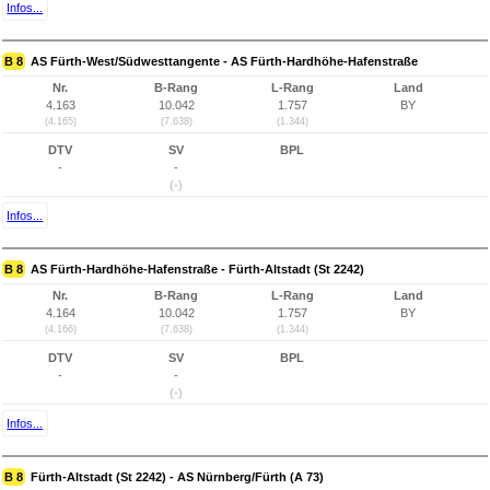
Infos...
B 8
AS Fürth-West/Südwesttangente - AS Fürth-Hardhöhe-Hafenstraße
Nr.
B-Rang
L-Rang
Land
4.163
10.042
1.757
BY
(4.165)
(7.638)
(1.344)
DTV
SV
BPL
-
-
(-)
Infos...
B 8
AS Fürth-Hardhöhe-Hafenstraße - Fürth-Altstadt (St 2242)
Nr.
B-Rang
L-Rang
Land
4.164
10.042
1.757
BY
(4.166)
(7.638)
(1.344)
DTV
SV
BPL
-
-
(-)
Infos...
B 8
Fürth-Altstadt (St 2242) - AS Nürnberg/Fürth (A 73)