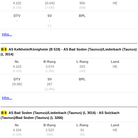
4.102
10.042
956
HE
(4.104)
(7.638)
(936)
DTV
SV
BPL
-
-
(-)
Infos...
B 8
AS Kelkheim/Königheim (B 519) - AS Bad Soden (Taunus)/Liederbach (Taunus)
(L 3014)
Nr.
B-Rang
L-Rang
Land
4.103
3.574
203
HE
(4.105)
(1.292)
(195)
DTV
SV
BPL
19.082
267
(1,4%)
Infos...
B 8
AS Bad Soden (Taunus)/Liederbach (Taunus) (L 3014) - AS Sulzbach
(Taunus)/Bad Soden (Taunus) (L 3266)
Nr.
B-Rang
L-Rang
Land
4.104
2.523
91
HE
(4.106)
(500)
(93)