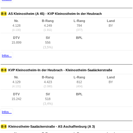
B 8
AS Kleinostheim (A 45) - KVP Kleinostheim-In der Heubrach
Nr.
B-Rang
L-Rang
Land
4.128
4.249
784
BY
(4.130)
(1.911)
(377)
DTV
SV
BPL
15.899
556
(3,5%)
Infos...
B 8
KVP Kleinostheim-In der Heubrach - Kleinostheim-Saaläckerstraße
Nr.
B-Rang
L-Rang
Land
4.129
4.423
812
BY
(4.131)
(2.080)
(404)
DTV
SV
BPL
15.242
518
(3,4%)
Infos...
B 8
Kleinostheim-Saaläckerstraße - AS Aschaffenburg (A 3)