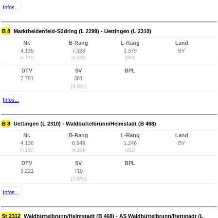
Infos...
B 8
Marktheidenfeld-Südring (L 2299) - Uettingen (L 2310)
Nr.
B-Rang
L-Rang
Land
4.135
7.328
1.379
BY
(4.137)
(4.939)
(966)
DTV
SV
BPL
7.781
381
(4,9%)
Infos...
B 8
Uettingen (L 2310) - Waldbüttelbrunn/Helmstadt (B 468)
Nr.
B-Rang
L-Rang
Land
4.136
6.649
1.246
BY
(4.138)
(4.264)
(833)
DTV
SV
BPL
9.221
719
(7,8%)
Infos...
St 2312
Waldbüttelbrunn/Helmstadt (B 468) - AS Waldbüttelbrunn/Hettstadt (L