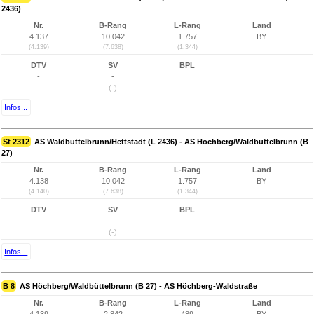
2436)
Nr.
B-Rang
L-Rang
Land
4.137
10.042
1.757
BY
(4.139)
(7.638)
(1.344)
DTV
SV
BPL
-
-
(-)
Infos...
St 2312
AS Waldbüttelbrunn/Hettstadt (L 2436) - AS Höchberg/Waldbüttelbrunn (B
27)
Nr.
B-Rang
L-Rang
Land
4.138
10.042
1.757
BY
(4.140)
(7.638)
(1.344)
DTV
SV
BPL
-
-
(-)
Infos...
B 8
AS Höchberg/Waldbüttelbrunn (B 27) - AS Höchberg-Waldstraße
Nr.
B-Rang
L-Rang
Land