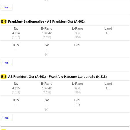
Infos...
B 8
Frankfurt-Saalburgallee - AS Frankfurt-Ost (A 661)
Nr.
B-Rang
L-Rang
Land
4.114
10.042
956
HE
(4.116)
(7.638)
(936)
DTV
SV
BPL
-
-
(-)
Infos...
B 8
AS Frankfurt-Ost (A 661) - Frankfurt-Hanauer Landstraße (K 818)
Nr.
B-Rang
L-Rang
Land
4.115
10.042
956
HE
(4.117)
(7.638)
(936)
DTV
SV
BPL
-
-
FD
(-)
Infos...