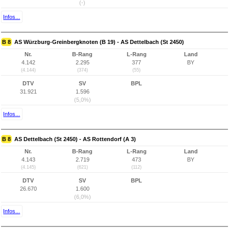
(-)
Infos...
B 8
AS Würzburg-Greinbergknoten (B 19) - AS Dettelbach (St 2450)
Nr.
B-Rang
L-Rang
Land
4.142
2.295
377
BY
(4.144)
(374)
(55)
DTV
SV
BPL
31.921
1.596
(5,0%)
Infos...
B 8
AS Dettelbach (St 2450) - AS Rottendorf (A 3)
Nr.
B-Rang
L-Rang
Land
4.143
2.719
473
BY
(4.145)
(621)
(112)
DTV
SV
BPL
26.670
1.600
(6,0%)
Infos...