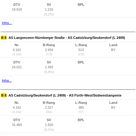
DTV
SV
BPL
19.619
1.216
(6,2%)
Infos...
B 8
AS Langenzenn-Nürnberger Straße - AS Cadolzburg/Seukendorf (L 2409)
Nr.
B-Rang
L-Rang
Land
4.161
2.934
513
BY
(4.163)
(770)
(135)
DTV
SV
BPL
24.021
1.393
(5,8%)
Infos...
B 8
AS Cadolzburg/Seukendorf (L 2409) - AS Fürth-West/Südwesttangente
Nr.
B-Rang
L-Rang
Land
4.162
2.327
380
BY
(4.164)
(391)
(57)
DTV
SV
BPL
31.469
1.920
(6,1%)