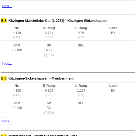
Infos...
B 8
Kitzingen-Mainbrücke-Ost (L 2271) - Kitzingen-Sickershausen
Nr.
B-Rang
L-Rang
Land
4.149
3.731
679
BY
(4.151)
(1.438)
(276)
DTV
SV
BPL
18.188
673
(3,7%)
Infos...
B 8
Kitzingen-Sickershausen - Mainbernheim
Nr.
B-Rang
L-Rang
Land
4.150
6.108
1.137
BY
(4.152)
(3.727)
(724)
DTV
SV
BPL
10.448
731
(7,0%)
Infos...