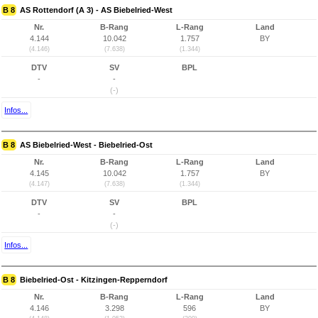
B 8
AS Rottendorf (A 3) - AS Biebelried-West
Nr.
B-Rang
L-Rang
Land
4.144
10.042
1.757
BY
(4.146)
(7.638)
(1.344)
DTV
SV
BPL
-
-
(-)
Infos...
B 8
AS Biebelried-West - Biebelried-Ost
Nr.
B-Rang
L-Rang
Land
4.145
10.042
1.757
BY
(4.147)
(7.638)
(1.344)
DTV
SV
BPL
-
-
(-)
Infos...
B 8
Biebelried-Ost - Kitzingen-Repperndorf
Nr.
B-Rang
L-Rang
Land
4.146
3.298
596
BY