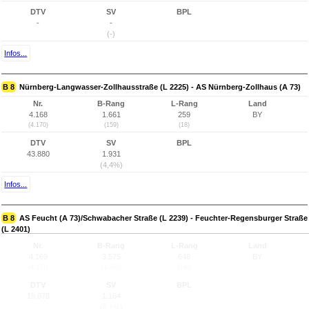
DTV
SV
BPL
-
-
(-)
Infos...
B 8
Nürnberg-Langwasser-Zollhausstraße (L 2225) - AS Nürnberg-Zollhaus (A 73)
Nr.
B-Rang
L-Rang
Land
4.168
1.661
259
BY
(4.170)
(159)
(18)
DTV
SV
BPL
43.880
1.931
(4,4%)
Infos...
B 8
AS Feucht (A 73)/Schwabacher Straße (L 2239) - Feuchter-Regensburger Straße
(L 2401)
Nr.
B-Rang
L-Rang
Land
4.169
3.575
648
BY
(4.171)
(1.293)
(246)
DTV
SV
BPL
19.078
1.164
(6,1%)