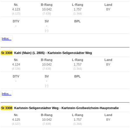
Nr.
B-Rang
L-Rang
Land
4.123
10.042
1.757
BY
(4.125)
(7.638)
(1.344)
DTV
SV
BPL
-
-
(-)
Infos...
St 3308
Kahl (Main) (L 2805) - Karlstein-Seligenstädter Weg
Nr.
B-Rang
L-Rang
Land
4.124
10.042
1.757
BY
(4.126)
(7.638)
(1.344)
DTV
SV
BPL
-
-
(-)
Infos...
St 3308
Karlstein-Seligenstädter Weg - Karlstein-Großwelzheim-Hauptstraße
Nr.
B-Rang
L-Rang
Land
4.125
10.042
1.757
BY
(4.127)
(7.638)
(1.344)