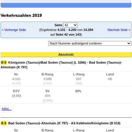
Verkehrszahlen 2019
Seite
< Vorherige Seite
(Ergebnisse
4.101
-
4.200
von
14.284
Nächste Seite >
auf
Seite 42 von 143
)
Abschnitt
B 8
Königstein (Taunus)/Bad Soden (Taunus) (L 3266) - Bad Soden (Taunus)-
Altenhain (K 797)
Nr.
B-Rang
L-Rang
Land
4.101
3.595
207
HE
(4.103)
(1.312)
(198)
DTV
SV
BPL
18.965
474
(2,5%)
Infos...
B 8
Bad Soden (Taunus)-Altenhain (K 797) - AS Kelkheim/Königheim (B 519)
Nr.
B-Rang
L-Rang
Land