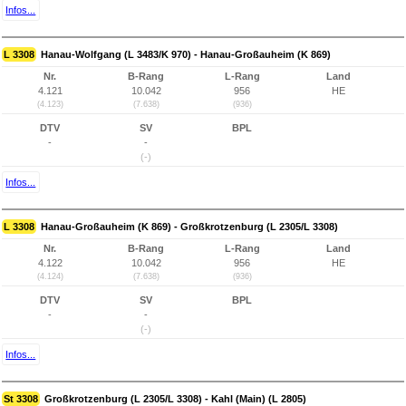
Infos...
L 3308
Hanau-Wolfgang (L 3483/K 970) - Hanau-Großauheim (K 869)
Nr.
B-Rang
L-Rang
Land
4.121
10.042
956
HE
(4.123)
(7.638)
(936)
DTV
SV
BPL
-
-
(-)
Infos...
L 3308
Hanau-Großauheim (K 869) - Großkrotzenburg (L 2305/L 3308)
Nr.
B-Rang
L-Rang
Land
4.122
10.042
956
HE
(4.124)
(7.638)
(936)
DTV
SV
BPL
-
-
(-)
Infos...
St 3308
Großkrotzenburg (L 2305/L 3308) - Kahl (Main) (L 2805)