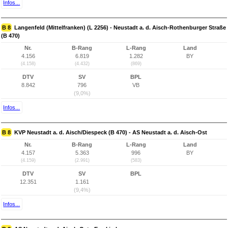
Infos...
B 8
Langenfeld (Mittelfranken) (L 2256) - Neustadt a. d. Aisch-Rothenburger Straße
(B 470)
Nr.
B-Rang
L-Rang
Land
4.156
6.819
1.282
BY
(4.158)
(4.432)
(869)
DTV
SV
BPL
8.842
796
VB
(9,0%)
Infos...
B 8
KVP Neustadt a. d. Aisch/Diespeck (B 470) - AS Neustadt a. d. Aisch-Ost
Nr.
B-Rang
L-Rang
Land
4.157
5.363
996
BY
(4.159)
(2.991)
(583)
DTV
SV
BPL
12.351
1.161
(9,4%)
Infos...