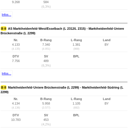
9.268
584
(6,3%)
Infos...
B 8
AS Marktheidenfeld-West/Esselbach (L 2312/L 2315) - Marktheidenfeld-Untere
Brückenstraße (L 2299)
Nr.
B-Rang
L-Rang
Land
4.133
7.340
1.381
BY
(4.135)
(4.951)
(968)
DTV
SV
BPL
7.756
489
(6,3%)
Infos...
B 8
Marktheidenfeld-Untere Brückenstraße (L 2299) - Marktheidenfeld-Südring (L
2299)
Nr.
B-Rang
L-Rang
Land
4.134
5.958
1.105
BY
(4.136)
(3.577)
(692)
DTV
SV
BPL
10.783
453
(4,2%)