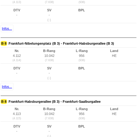
(4.113)
(7.638)
(936)
DTV
SV
BPL
-
-
(-)
Infos...
B 8
Frankfurt-Nibelungenplatz (B 3) - Frankfurt-Habsburgerallee (B 3)
Nr.
B-Rang
L-Rang
Land
4.112
10.042
956
HE
(4.114)
(7.638)
(936)
DTV
SV
BPL
-
-
(-)
Infos...
B 8
Frankfurt-Habsburgerallee (B 3) - Frankfurt-Saalburgallee
Nr.
B-Rang
L-Rang
Land
4.113
10.042
956
HE
(4.115)
(7.638)
(936)
DTV
SV
BPL
-
-
(-)