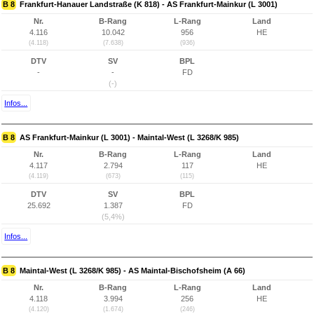
B 8
Frankfurt-Hanauer Landstraße (K 818) - AS Frankfurt-Mainkur (L 3001)
Nr.
B-Rang
L-Rang
Land
4.116
10.042
956
HE
(4.118)
(7.638)
(936)
DTV
SV
BPL
-
-
FD
(-)
Infos...
B 8
AS Frankfurt-Mainkur (L 3001) - Maintal-West (L 3268/K 985)
Nr.
B-Rang
L-Rang
Land
4.117
2.794
117
HE
(4.119)
(673)
(115)
DTV
SV
BPL
25.692
1.387
FD
(5,4%)
Infos...
B 8
Maintal-West (L 3268/K 985) - AS Maintal-Bischofsheim (A 66)
Nr.
B-Rang
L-Rang
Land
4.118
3.994
256
HE
(4.120)
(1.674)
(246)