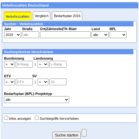
Verkehrszahlen Deutschland
Vergleich
Bedarfsplan 2016
Verkehrszahlen
Suchen - Verkehszahlen
Jahr
Straße
Ort|Zählstelle|TK-Blatt
Land
BPL
Suchergebnisse einschränken
Bundesrang Landesrang
|
DTV SV
|
Bedarfsplan (BPL)-Projekttyp
Infos anzeigen
Suchbegriffe hervorheben