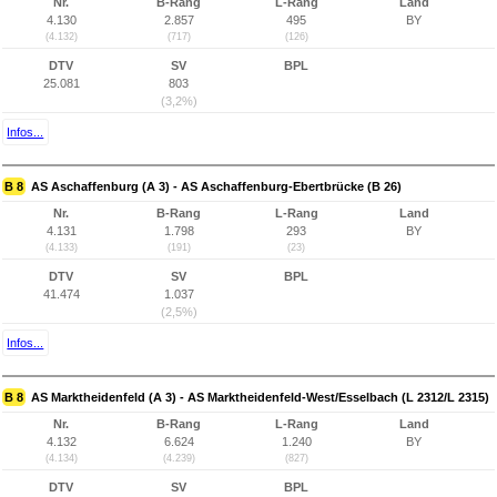
Nr.
B-Rang
L-Rang
Land
4.130
2.857
495
BY
(4.132)
(717)
(126)
DTV
SV
BPL
25.081
803
(3,2%)
Infos...
B 8
AS Aschaffenburg (A 3) - AS Aschaffenburg-Ebertbrücke (B 26)
Nr.
B-Rang
L-Rang
Land
4.131
1.798
293
BY
(4.133)
(191)
(23)
DTV
SV
BPL
41.474
1.037
(2,5%)
Infos...
B 8
AS Marktheidenfeld (A 3) - AS Marktheidenfeld-West/Esselbach (L 2312/L 2315)
Nr.
B-Rang
L-Rang
Land
4.132
6.624
1.240
BY
(4.134)
(4.239)
(827)
DTV
SV
BPL