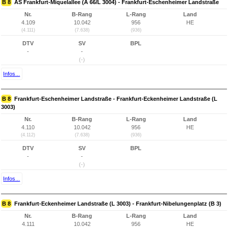
B 8
AS Frankfurt-Miquelallee (A 66/L 3004) - Frankfurt-Eschenheimer Landstraße
Nr.
B-Rang
L-Rang
Land
4.109
10.042
956
HE
(4.111)
(7.638)
(936)
DTV
SV
BPL
-
-
(-)
Infos...
B 8
Frankfurt-Eschenheimer Landstraße - Frankfurt-Eckenheimer Landstraße (L
3003)
Nr.
B-Rang
L-Rang
Land
4.110
10.042
956
HE
(4.112)
(7.638)
(936)
DTV
SV
BPL
-
-
(-)
Infos...
B 8
Frankfurt-Eckenheimer Landstraße (L 3003) - Frankfurt-Nibelungenplatz (B 3)
Nr.
B-Rang
L-Rang
Land
4.111
10.042
956
HE