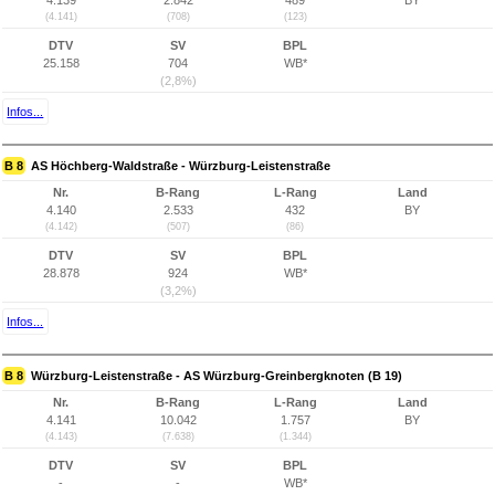
4.139
2.842
489
BY
(4.141)
(708)
(123)
DTV
SV
BPL
25.158
704
WB*
(2,8%)
Infos...
B 8
AS Höchberg-Waldstraße - Würzburg-Leistenstraße
Nr.
B-Rang
L-Rang
Land
4.140
2.533
432
BY
(4.142)
(507)
(86)
DTV
SV
BPL
28.878
924
WB*
(3,2%)
Infos...
B 8
Würzburg-Leistenstraße - AS Würzburg-Greinbergknoten (B 19)
Nr.
B-Rang
L-Rang
Land
4.141
10.042
1.757
BY
(4.143)
(7.638)
(1.344)
DTV
SV
BPL
-
-
WB*