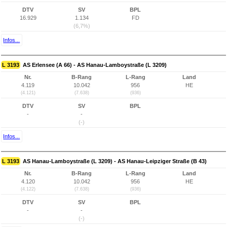
DTV
SV
BPL
16.929
1.134
FD
(6,7%)
Infos...
L 3193
AS Erlensee (A 66) - AS Hanau-Lamboystraße (L 3209)
Nr.
B-Rang
L-Rang
Land
4.119
10.042
956
HE
(4.121)
(7.638)
(936)
DTV
SV
BPL
-
-
(-)
Infos...
L 3193
AS Hanau-Lamboystraße (L 3209) - AS Hanau-Leipziger Straße (B 43)
Nr.
B-Rang
L-Rang
Land
4.120
10.042
956
HE
(4.122)
(7.638)
(936)
DTV
SV
BPL
-
-
(-)