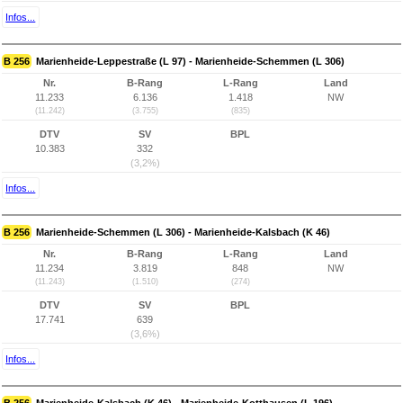
Infos...
B 256
Marienheide-Leppestraße (L 97) - Marienheide-Schemmen (L 306)
Nr.
B-Rang
L-Rang
Land
11.233
6.136
1.418
NW
(11.242)
(3.755)
(835)
DTV
SV
BPL
10.383
332
(3,2%)
Infos...
B 256
Marienheide-Schemmen (L 306) - Marienheide-Kalsbach (K 46)
Nr.
B-Rang
L-Rang
Land
11.234
3.819
848
NW
(11.243)
(1.510)
(274)
DTV
SV
BPL
17.741
639
(3,6%)
Infos...