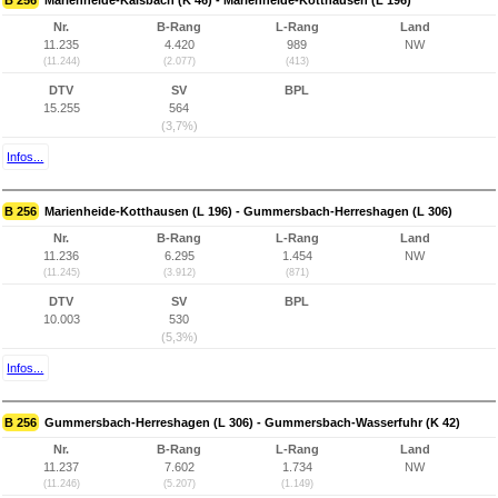
B 256
Marienheide-Kalsbach (K 46) - Marienheide-Kotthausen (L 196)
Nr.
B-Rang
L-Rang
Land
11.235
4.420
989
NW
(11.244)
(2.077)
(413)
DTV
SV
BPL
15.255
564
(3,7%)
Infos...
B 256
Marienheide-Kotthausen (L 196) - Gummersbach-Herreshagen (L 306)
Nr.
B-Rang
L-Rang
Land
11.236
6.295
1.454
NW
(11.245)
(3.912)
(871)
DTV
SV
BPL
10.003
530
(5,3%)
Infos...
B 256
Gummersbach-Herreshagen (L 306) - Gummersbach-Wasserfuhr (K 42)
Nr.
B-Rang
L-Rang
Land
11.237
7.602
1.734
NW
(11.246)
(5.207)
(1.149)