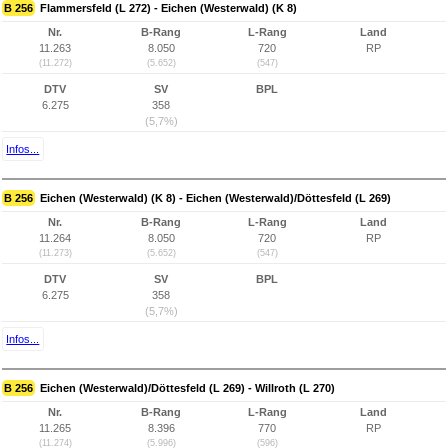
B 256
Flammersfeld (L 272) - Eichen (Westerwald) (K 8)
Nr.
B-Rang
L-Rang
Land
11.263
8.050
720
RP
(11.272)
(5.652)
(547)
DTV
SV
BPL
6.275
358
(5,7%)
Infos...
B 256
Eichen (Westerwald) (K 8) - Eichen (Westerwald)/Döttesfeld (L 269)
Nr.
B-Rang
L-Rang
Land
11.264
8.050
720
RP
(11.273)
(5.652)
(547)
DTV
SV
BPL
6.275
358
(5,7%)
Infos...
B 256
Eichen (Westerwald)/Döttesfeld (L 269) - Willroth (L 270)
Nr.
B-Rang
L-Rang
Land
11.265
8.396
770
RP
(11.274)
(5.996)
(596)