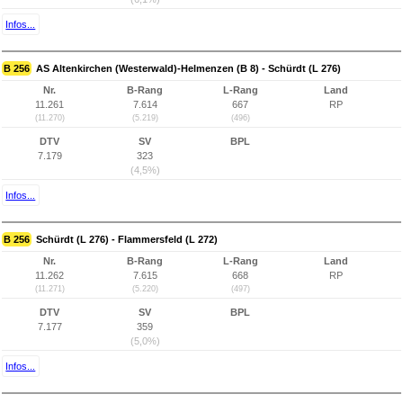
Infos...
B 256
AS Altenkirchen (Westerwald)-Helmenzen (B 8) - Schürdt (L 276)
Nr.
B-Rang
L-Rang
Land
11.261
7.614
667
RP
(11.270)
(5.219)
(496)
DTV
SV
BPL
7.179
323
(4,5%)
Infos...
B 256
Schürdt (L 276) - Flammersfeld (L 272)
Nr.
B-Rang
L-Rang
Land
11.262
7.615
668
RP
(11.271)
(5.220)
(497)
DTV
SV
BPL
7.177
359
(5,0%)
Infos...