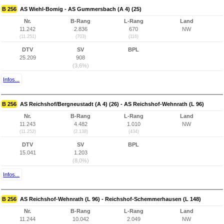
B 256
AS Wiehl-Bomig - AS Gummersbach (A 4) (25)
Nr.
B-Rang
L-Rang
Land
11.242
2.836
670
NW
(11.251)
(703)
(116)
DTV
SV
BPL
25.209
908
(3,6%)
Infos...
B 256
AS Reichshof/Bergneustadt (A 4) (26) - AS Reichshof-Wehnrath (L 96)
Nr.
B-Rang
L-Rang
Land
11.243
4.482
1.010
NW
(11.252)
(2.138)
(434)
DTV
SV
BPL
15.041
1.203
(8,0%)
Infos...
B 256
AS Reichshof-Wehnrath (L 96) - Reichshof-Schemmerhausen (L 148)
Nr.
B-Rang
L-Rang
Land
11.244
10.042
2.049
NW