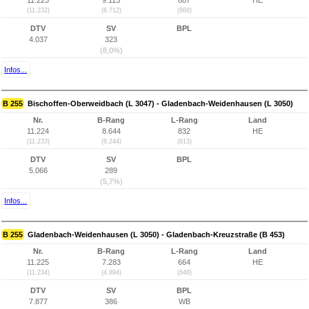
11.223
9.113
887
HE
(11.232)
(6.712)
(868)
DTV
SV
BPL
4.037
323
(8,0%)
Infos...
B 255
Bischoffen-Oberweidbach (L 3047) - Gladenbach-Weidenhausen (L 3050)
Nr.
B-Rang
L-Rang
Land
11.224
8.644
832
HE
(11.233)
(6.244)
(813)
DTV
SV
BPL
5.066
289
(5,7%)
Infos...
B 255
Gladenbach-Weidenhausen (L 3050) - Gladenbach-Kreuzstraße (B 453)
Nr.
B-Rang
L-Rang
Land
11.225
7.283
664
HE
(11.234)
(4.894)
(648)
DTV
SV
BPL
7.877
386
WB