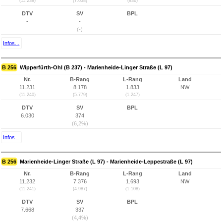
(11.239)
(7.638)
(936)
DTV
SV
BPL
-
-
(-)
Infos...
B 256
Wipperfürth-Ohl (B 237) - Marienheide-Linger Straße (L 97)
Nr.
B-Rang
L-Rang
Land
11.231
8.178
1.833
NW
(11.240)
(5.779)
(1.247)
DTV
SV
BPL
6.030
374
(6,2%)
Infos...
B 256
Marienheide-Linger Straße (L 97) - Marienheide-Leppestraße (L 97)
Nr.
B-Rang
L-Rang
Land
11.232
7.376
1.693
NW
(11.241)
(4.987)
(1.108)
DTV
SV
BPL
7.668
337
(4,4%)