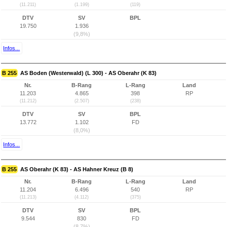
(11.211)
(1.199)
(119)
DTV
SV
BPL
19.750
1.936
(9,8%)
Infos...
B 255
AS Boden (Westerwald) (L 300) - AS Oberahr (K 83)
Nr.
B-Rang
L-Rang
Land
11.203
4.865
398
RP
(11.212)
(2.507)
(238)
DTV
SV
BPL
13.772
1.102
FD
(8,0%)
Infos...
B 255
AS Oberahr (K 83) - AS Hahner Kreuz (B 8)
Nr.
B-Rang
L-Rang
Land
11.204
6.496
540
RP
(11.213)
(4.112)
(375)
DTV
SV
BPL
9.544
830
FD
(8,7%)