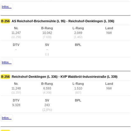
Infos...
B 256
AS Reichshof-Brüchermühle (L 95) - Reichshof-Denklingen (L 336)
Nr.
B-Rang
L-Rang
Land
11.247
10.042
2.049
NW
(11.256)
(7.638)
(1.462)
DTV
SV
BPL
-
-
(-)
Infos...
B 256
Reichshof-Denklingen (L 336) - KVP Waldbröl-Industriestraße (L 339)
Nr.
B-Rang
L-Rang
Land
11.248
6.593
1.510
NW
(11.257)
(4.208)
(927)
DTV
SV
BPL
9.328
243
(2,6%)
Infos...