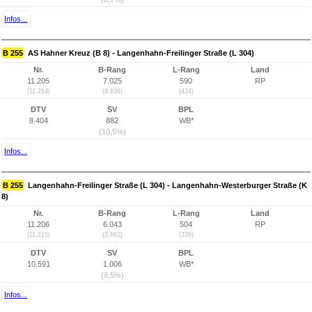
Infos...
B 255
AS Hahner Kreuz (B 8) - Langenhahn-Freilinger Straße (L 304)
Nr.
B-Rang
L-Rang
Land
11.205
7.025
590
RP
(11.214)
(4.636)
(424)
DTV
SV
BPL
8.404
882
WB*
(10,5%)
Infos...
B 255
Langenhahn-Freilinger Straße (L 304) - Langenhahn-Westerburger Straße (K
8)
Nr.
B-Rang
L-Rang
Land
11.206
6.043
504
RP
(11.215)
(3.662)
(339)
DTV
SV
BPL
10.591
1.006
WB*
(9,5%)
Infos...