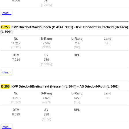
4.306
517
(12,0%)
Infos...
B 255
KVP Driedorf-Waldaubach (B 414/L 3391) - KVP Driedorf/Breitscheid (Hessen)
(L 3044)
Nr.
B-Rang
L-Rang
Land
11.212
7.597
714
HE
(11.221)
(5.202)
(696)
DTV
SV
BPL
7.214
736
(10,2%)
Infos...
B 255
KVP Driedorf/Breitscheid (Hessen) (L 3044) - AS Driedorf-Roth (L 3461)
Nr.
B-Rang
L-Rang
Land
11.213
7.028
627
HE
(11.222)
(4.639)
(612)
DTV
SV
BPL
8.399
798
(9,5%)
Infos...