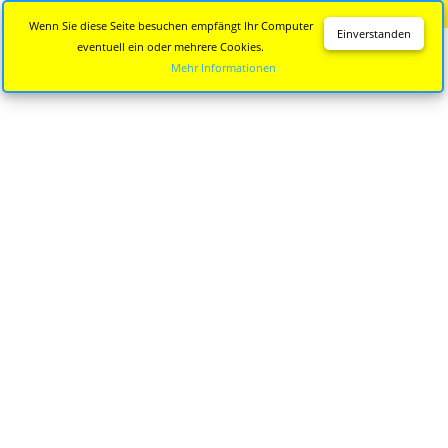
Diese Seite wird nicht mehr aktualisiert.
Zur neuen Seite
Wenn Sie diese Seite besuchen empfängt Ihr Computer
Einverstanden
eventuell ein oder mehrere Cookies.
Mehr Informationen