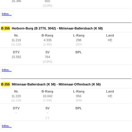
16.386
655
(4,0%)
Infos...
B 255
Herborn-Burg (B 277/L 3042) - Mittenaar-Ballersbach (K 58)
Nr.
B-Rang
L-Rang
Land
11.219
4.335
298
HE
(11.228)
(1.993)
(287)
DTV
SV
BPL
15.582
764
(4,9%)
Infos...
B 255
Mittenaar-Ballersbach (K 58) - Mittenaar-Offenbach (K 56)
Nr.
B-Rang
L-Rang
Land
11.220
10.042
956
HE
(11.229)
(7.638)
(936)
DTV
SV
BPL
-
-
(-)
Infos...