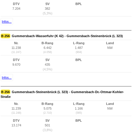
DTV
SV
BPL
7.204
382
(5,3%)
Infos...
B 256
Gummersbach-Wasserfuhr (K 42) - Gummersbach-Steinenbrück (L 323)
Nr.
B-Rang
L-Rang
Land
11.238
6.442
1.487
NW
(11.247)
(4.058)
(904)
DTV
SV
BPL
9.670
435
(4,5%)
Infos...
B 256
Gummersbach-Steinenbrück (L 323) - Gummersbach-Dr.-Ottmar-Kohler-
Straße
Nr.
B-Rang
L-Rang
Land
11.239
5.075
1.166
NW
(11.248)
(2.710)
(585)
DTV
SV
BPL
13.174
501
(3,8%)