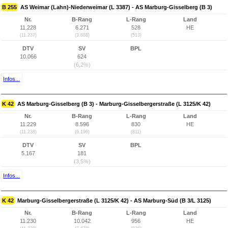
B 255
AS Weimar (Lahn)-Niederweimar (L 3387) - AS Marburg-Gisselberg (B 3)
Nr.
B-Rang
L-Rang
Land
11.228
6.271
528
HE
(11.237)
(3.888)
(513)
DTV
SV
BPL
10.066
624
(6,2%)
Infos...
K 42
AS Marburg-Gisselberg (B 3) - Marburg-Gisselbergerstraße (L 3125/K 42)
Nr.
B-Rang
L-Rang
Land
11.229
8.596
830
HE
(11.238)
(6.196)
(811)
DTV
SV
BPL
5.167
181
(3,5%)
Infos...
K 42
Marburg-Gisselbergerstraße (L 3125/K 42) - AS Marburg-Süd (B 3/L 3125)
Nr.
B-Rang
L-Rang
Land
11.230
10.042
956
HE