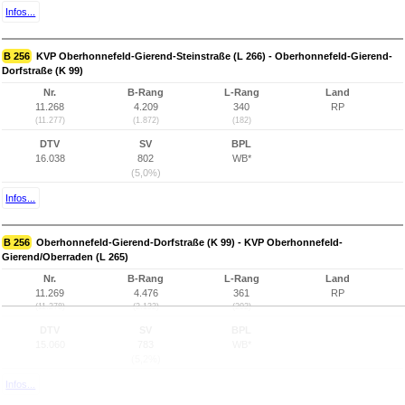
Infos...
B 256
KVP Oberhonnefeld-Gierend-Steinstraße (L 266) - Oberhonnefeld-Gierend-
Dorfstraße (K 99)
Nr.
B-Rang
L-Rang
Land
11.268
4.209
340
RP
(11.277)
(1.872)
(182)
DTV
SV
BPL
16.038
802
WB*
(5,0%)
Infos...
B 256
Oberhonnefeld-Gierend-Dorfstraße (K 99) - KVP Oberhonnefeld-
Gierend/Oberraden (L 265)
Nr.
B-Rang
L-Rang
Land
11.269
4.476
361
RP
(11.278)
(2.132)
(202)
DTV
SV
BPL
15.060
783
WB*
(5,2%)
Infos...