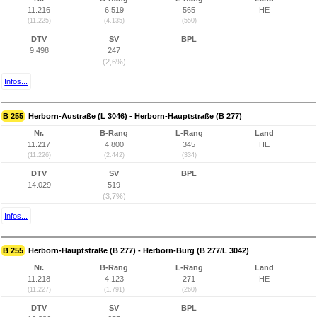
11.216
6.519
565
HE
(11.225)
(4.135)
(550)
DTV
SV
BPL
9.498
247
(2,6%)
Infos...
B 255
Herborn-Austraße (L 3046) - Herborn-Hauptstraße (B 277)
Nr.
B-Rang
L-Rang
Land
11.217
4.800
345
HE
(11.226)
(2.442)
(334)
DTV
SV
BPL
14.029
519
(3,7%)
Infos...
B 255
Herborn-Hauptstraße (B 277) - Herborn-Burg (B 277/L 3042)
Nr.
B-Rang
L-Rang
Land
11.218
4.123
271
HE
(11.227)
(1.791)
(260)
DTV
SV
BPL