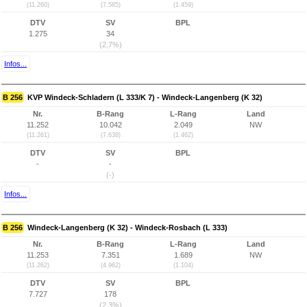
(11.260)
(7.585)
(1.459)
DTV
SV
BPL
1.275
34
(2,7%)
Infos...
B 256
KVP Windeck-Schladern (L 333/K 7) - Windeck-Langenberg (K 32)
Nr.
B-Rang
L-Rang
Land
11.252
10.042
2.049
NW
(11.261)
(7.638)
(1.462)
DTV
SV
BPL
-
-
(-)
Infos...
B 256
Windeck-Langenberg (K 32) - Windeck-Rosbach (L 333)
Nr.
B-Rang
L-Rang
Land
11.253
7.351
1.689
NW
(11.262)
(4.962)
(1.104)
DTV
SV
BPL
7.727
178
(2,3%)