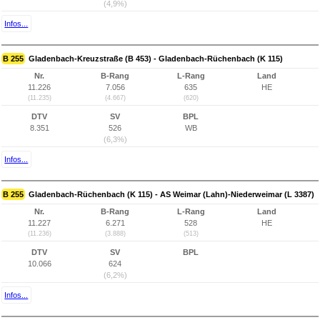
(4,9%)
Infos...
B 255
Gladenbach-Kreuzstraße (B 453) - Gladenbach-Rüchenbach (K 115)
Nr.
B-Rang
L-Rang
Land
11.226
7.056
635
HE
(11.235)
(4.667)
(620)
DTV
SV
BPL
8.351
526
WB
(6,3%)
Infos...
B 255
Gladenbach-Rüchenbach (K 115) - AS Weimar (Lahn)-Niederweimar (L 3387)
Nr.
B-Rang
L-Rang
Land
11.227
6.271
528
HE
(11.236)
(3.888)
(513)
DTV
SV
BPL
10.066
624
(6,2%)
Infos...