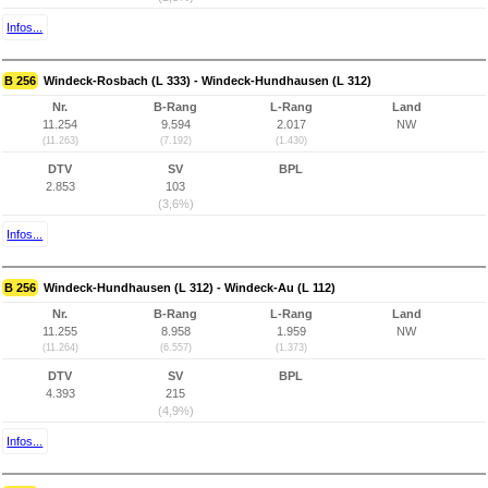
Infos...
B 256
Windeck-Rosbach (L 333) - Windeck-Hundhausen (L 312)
Nr.
B-Rang
L-Rang
Land
11.254
9.594
2.017
NW
(11.263)
(7.192)
(1.430)
DTV
SV
BPL
2.853
103
(3,6%)
Infos...
B 256
Windeck-Hundhausen (L 312) - Windeck-Au (L 112)
Nr.
B-Rang
L-Rang
Land
11.255
8.958
1.959
NW
(11.264)
(6.557)
(1.373)
DTV
SV
BPL
4.393
215
(4,9%)
Infos...