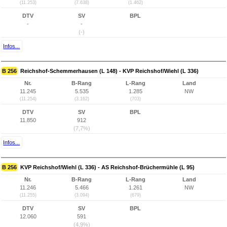
(11.253)
(7.638)
(1.462)
DTV
SV
BPL
-
-
(-)
Infos...
B 256
Reichshof-Schemmerhausen (L 148) - KVP Reichshof/Wiehl (L 336)
Nr.
B-Rang
L-Rang
Land
11.245
5.535
1.285
NW
(11.254)
(3.162)
(703)
DTV
SV
BPL
11.850
912
(7,7%)
Infos...
B 256
KVP Reichshof/Wiehl (L 336) - AS Reichshof-Brüchermühle (L 95)
Nr.
B-Rang
L-Rang
Land
11.246
5.466
1.261
NW
(11.255)
(3.094)
(679)
DTV
SV
BPL
12.060
591
(4,9%)