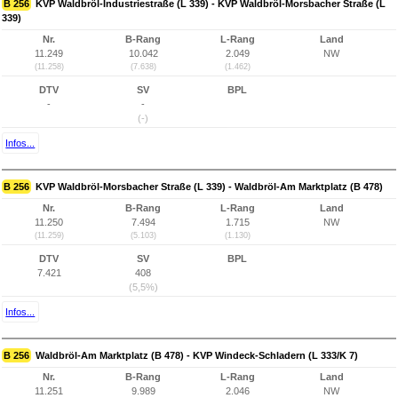
B 256
KVP Waldbröl-Industriestraße (L 339) - KVP Waldbröl-Morsbacher Straße (L
339)
Nr.
B-Rang
L-Rang
Land
11.249
10.042
2.049
NW
(11.258)
(7.638)
(1.462)
DTV
SV
BPL
-
-
(-)
Infos...
B 256
KVP Waldbröl-Morsbacher Straße (L 339) - Waldbröl-Am Marktplatz (B 478)
Nr.
B-Rang
L-Rang
Land
11.250
7.494
1.715
NW
(11.259)
(5.103)
(1.130)
DTV
SV
BPL
7.421
408
(5,5%)
Infos...
B 256
Waldbröl-Am Marktplatz (B 478) - KVP Windeck-Schladern (L 333/K 7)
Nr.
B-Rang
L-Rang
Land
11.251
9.989
2.046
NW