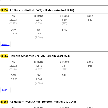
B 255
AS Driedorf-Roth (L 3461) - Herborn-Amdorf (K 67)
Nr.
B-Rang
L-Rang
Land
11.214
6.139
510
HE
(11.223)
(3.758)
(495)
DTV
SV
BPL
10.376
965
(9,3%)
Infos...
B 255
Herborn-Amdorf (K 67) - AS Herborn-West (A 45)
Nr.
B-Rang
L-Rang
Land
11.215
4.882
357
HE
(11.224)
(2.522)
(346)
DTV
SV
BPL
13.728
1.002
(7,3%)
Infos...
B 255
AS Herborn-West (A 45) - Herborn-Austraße (L 3046)
Nr.
B-Rang
L-Rang
Land