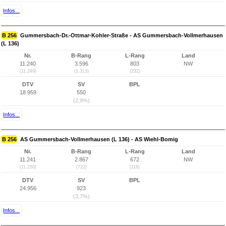
Infos...
B 256
Gummersbach-Dr.-Ottmar-Kohler-Straße - AS Gummersbach-Vollmerhausen
(L 136)
Nr.
B-Rang
L-Rang
Land
11.240
3.596
803
NW
(11.249)
(1.313)
(232)
DTV
SV
BPL
18.959
550
(2,9%)
Infos...
B 256
AS Gummersbach-Vollmerhausen (L 136) - AS Wiehl-Bomig
Nr.
B-Rang
L-Rang
Land
11.241
2.867
672
NW
(11.250)
(722)
(118)
DTV
SV
BPL
24.956
923
(3,7%)
Infos...