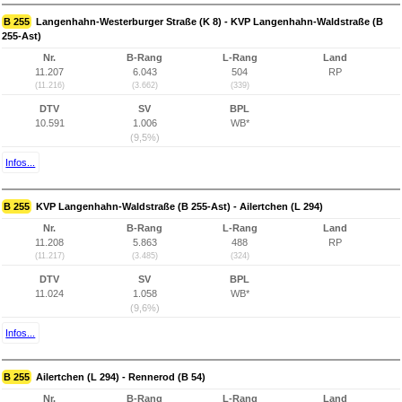
B 255
Langenhahn-Westerburger Straße (K 8) - KVP Langenhahn-Waldstraße (B
255-Ast)
Nr.
B-Rang
L-Rang
Land
11.207
6.043
504
RP
(11.216)
(3.662)
(339)
DTV
SV
BPL
10.591
1.006
WB*
(9,5%)
Infos...
B 255
KVP Langenhahn-Waldstraße (B 255-Ast) - Ailertchen (L 294)
Nr.
B-Rang
L-Rang
Land
11.208
5.863
488
RP
(11.217)
(3.485)
(324)
DTV
SV
BPL
11.024
1.058
WB*
(9,6%)
Infos...
B 255
Ailertchen (L 294) - Rennerod (B 54)
Nr.
B-Rang
L-Rang
Land