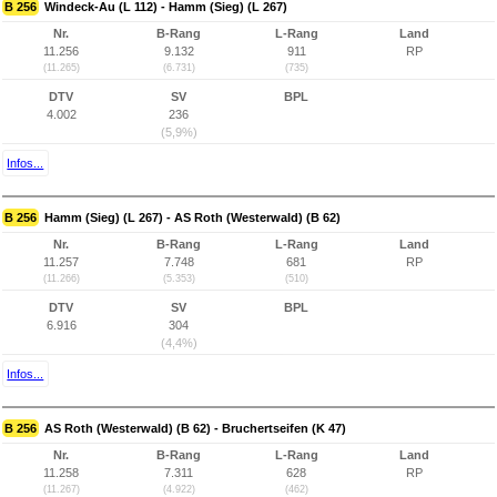
B 256
Windeck-Au (L 112) - Hamm (Sieg) (L 267)
Nr.
B-Rang
L-Rang
Land
11.256
9.132
911
RP
(11.265)
(6.731)
(735)
DTV
SV
BPL
4.002
236
(5,9%)
Infos...
B 256
Hamm (Sieg) (L 267) - AS Roth (Westerwald) (B 62)
Nr.
B-Rang
L-Rang
Land
11.257
7.748
681
RP
(11.266)
(5.353)
(510)
DTV
SV
BPL
6.916
304
(4,4%)
Infos...
B 256
AS Roth (Westerwald) (B 62) - Bruchertseifen (K 47)
Nr.
B-Rang
L-Rang
Land
11.258
7.311
628
RP
(11.267)
(4.922)
(462)