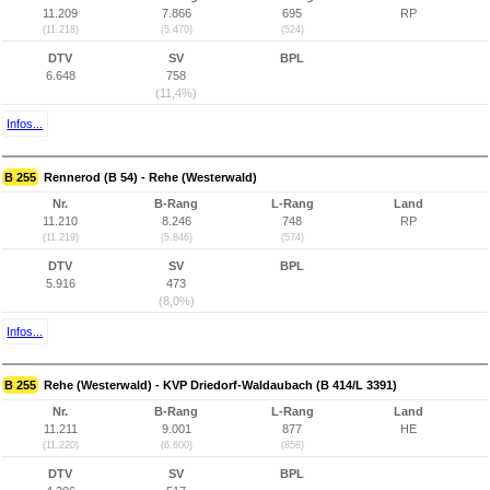
11.209
7.866
695
RP
(11.218)
(5.470)
(524)
DTV
SV
BPL
6.648
758
(11,4%)
Infos...
B 255
Rennerod (B 54) - Rehe (Westerwald)
Nr.
B-Rang
L-Rang
Land
11.210
8.246
748
RP
(11.219)
(5.846)
(574)
DTV
SV
BPL
5.916
473
(8,0%)
Infos...
B 255
Rehe (Westerwald) - KVP Driedorf-Waldaubach (B 414/L 3391)
Nr.
B-Rang
L-Rang
Land
11.211
9.001
877
HE
(11.220)
(6.600)
(858)
DTV
SV
BPL