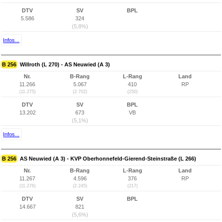
DTV
SV
BPL
5.586
324
(5,8%)
Infos...
B 256
Willroth (L 270) - AS Neuwied (A 3)
Nr.
B-Rang
L-Rang
Land
11.266
5.067
410
RP
(11.275)
(2.702)
(250)
DTV
SV
BPL
13.202
673
VB
(5,1%)
Infos...
B 256
AS Neuwied (A 3) - KVP Oberhonnefeld-Gierend-Steinstraße (L 266)
Nr.
B-Rang
L-Rang
Land
11.267
4.596
376
RP
(11.276)
(2.245)
(217)
DTV
SV
BPL
14.667
821
(5,6%)