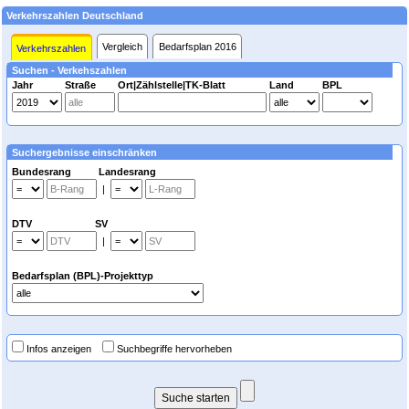
Verkehrszahlen Deutschland
Vergleich
Bedarfsplan 2016
Verkehrszahlen
Suchen - Verkehszahlen
Jahr
Straße
Ort|Zählstelle|TK-Blatt
Land
BPL
Suchergebnisse einschränken
Bundesrang Landesrang
|
DTV SV
|
Bedarfsplan (BPL)-Projekttyp
Infos anzeigen
Suchbegriffe hervorheben