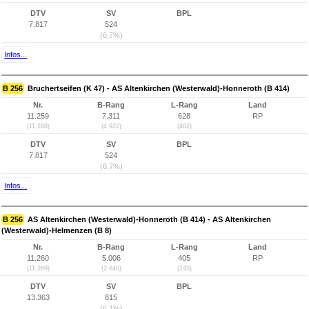
DTV
SV
BPL
7.817
524
(6,7%)
Infos...
B 256
Bruchertseifen (K 47) - AS Altenkirchen (Westerwald)-Honneroth (B 414)
Nr.
B-Rang
L-Rang
Land
11.259
7.311
628
RP
(11.268)
(4.922)
(462)
DTV
SV
BPL
7.817
524
(6,7%)
Infos...
B 256
AS Altenkirchen (Westerwald)-Honneroth (B 414) - AS Altenkirchen
(Westerwald)-Helmenzen (B 8)
Nr.
B-Rang
L-Rang
Land
11.260
5.006
405
RP
(11.269)
(2.646)
(245)
DTV
SV
BPL
13.363
815
(6,1%)