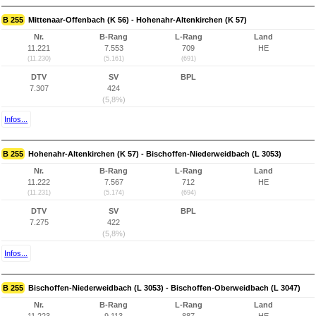
B 255
Mittenaar-Offenbach (K 56) - Hohenahr-Altenkirchen (K 57)
Nr.
B-Rang
L-Rang
Land
11.221
7.553
709
HE
(11.230)
(5.161)
(691)
DTV
SV
BPL
7.307
424
(5,8%)
Infos...
B 255
Hohenahr-Altenkirchen (K 57) - Bischoffen-Niederweidbach (L 3053)
Nr.
B-Rang
L-Rang
Land
11.222
7.567
712
HE
(11.231)
(5.174)
(694)
DTV
SV
BPL
7.275
422
(5,8%)
Infos...
B 255
Bischoffen-Niederweidbach (L 3053) - Bischoffen-Oberweidbach (L 3047)
Nr.
B-Rang
L-Rang
Land