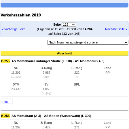
Verkehrszahlen 2019
Seite
< Vorherige Seite
(Ergebnisse
11.201
-
11.300
von
14.284
Nächste Seite >
auf
Seite 113 von 143
)
Abschnitt
B 255
AS Montabaur-Limburger Straße (L 318) - AS Montabaur (A 3)
Nr.
B-Rang
L-Rang
Land
11.201
2.987
222
RP
(11.210)
(810)
(78)
DTV
SV
BPL
23.437
1.055
(4,5%)
Infos...
B 255
AS Montabaur (A 3) - AS Boden (Westerwald) (L 300)
Nr.
B-Rang
L-Rang
Land
11.202
3.472
271
RP