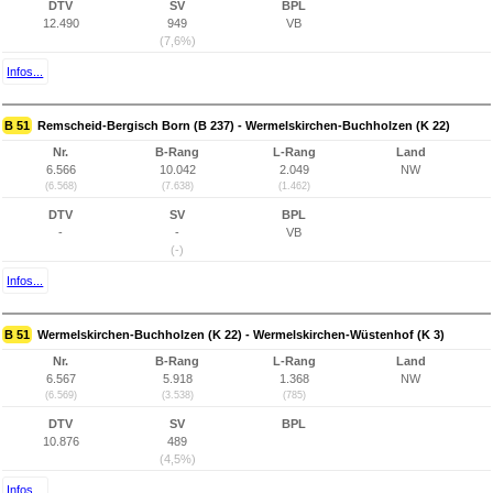
DTV
SV
BPL
12.490
949
VB
(7,6%)
Infos...
B 51
Remscheid-Bergisch Born (B 237) - Wermelskirchen-Buchholzen (K 22)
Nr.
B-Rang
L-Rang
Land
6.566
10.042
2.049
NW
(6.568)
(7.638)
(1.462)
DTV
SV
BPL
-
-
VB
(-)
Infos...
B 51
Wermelskirchen-Buchholzen (K 22) - Wermelskirchen-Wüstenhof (K 3)
Nr.
B-Rang
L-Rang
Land
6.567
5.918
1.368
NW
(6.569)
(3.538)
(785)
DTV
SV
BPL
10.876
489
(4,5%)
Infos...