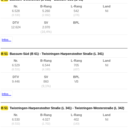
Nr.
B-Rang
L-Rang
Land
6.528
5.260
542
NI
(6.530)
(2.892)
(276)
DTV
SV
BPL
12.624
2.070
(16,4%)
Infos...
B 51
Bassum-Süd (B 61) - Twistringen-Harpenstedter Straße (L 341)
Nr.
B-Rang
L-Rang
Land
6.529
6.544
705
NI
(6.531)
(4.160)
(437)
DTV
SV
BPL
9.446
860
VB
(9,1%)
Infos...
B 51
Twistringen-Harpenstedter Straße (L 341) - Twistringen-Westerstraße (L 342)
Nr.
B-Rang
L-Rang
Land
6.530
4.027
402
NI
(6.532)
(1.702)
(143)