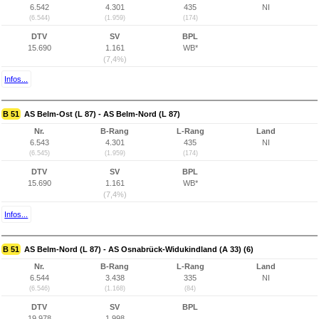
6.542
4.301
435
NI
(6.544)
(1.959)
(174)
DTV
SV
BPL
15.690
1.161
WB*
(7,4%)
Infos...
B 51
AS Belm-Ost (L 87) - AS Belm-Nord (L 87)
Nr.
B-Rang
L-Rang
Land
6.543
4.301
435
NI
(6.545)
(1.959)
(174)
DTV
SV
BPL
15.690
1.161
WB*
(7,4%)
Infos...
B 51
AS Belm-Nord (L 87) - AS Osnabrück-Widukindland (A 33) (6)
Nr.
B-Rang
L-Rang
Land
6.544
3.438
335
NI
(6.546)
(1.168)
(84)
DTV
SV
BPL
19.978
1.998