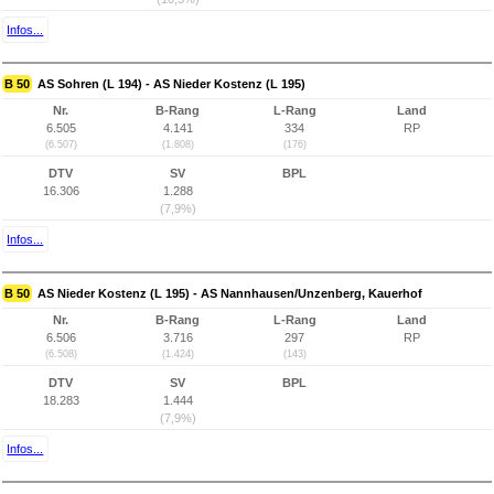
Infos...
B 50
AS Sohren (L 194) - AS Nieder Kostenz (L 195)
Nr.
B-Rang
L-Rang
Land
6.505
4.141
334
RP
(6.507)
(1.808)
(176)
DTV
SV
BPL
16.306
1.288
(7,9%)
Infos...
B 50
AS Nieder Kostenz (L 195) - AS Nannhausen/Unzenberg, Kauerhof
Nr.
B-Rang
L-Rang
Land
6.506
3.716
297
RP
(6.508)
(1.424)
(143)
DTV
SV
BPL
18.283
1.444
(7,9%)
Infos...