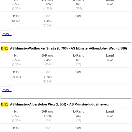
6.556
3.692
826
NW
(6.558)
(1.402)
(254)
DTV
SV
BPL
18.420
1.455
(7,9%)
Infos...
B 51
AS Münster-Wolbecker Straße (L 793) - AS Münster-Albersloher Weg (L 586)
Nr.
B-Rang
L-Rang
Land
6.557
2.451
613
NW
(6.559)
(456)
(74)
DTV
SV
BPL
29.881
1.703
(5,7%)
Infos...
B 51
AS Münster-Albersloher Weg (L 586) - AS Münster-Industrieweg
Nr.
B-Rang
L-Rang
Land
6.558
1.534
447
NW
(6.560)
(128)
(22)
DTV
SV
BPL