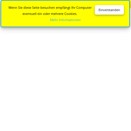
Diese Seite wird nicht mehr aktualisiert.
Zur neuen Seite
Wenn Sie diese Seite besuchen empfängt Ihr Computer
Einverstanden
eventuell ein oder mehrere Cookies.
Mehr Informationen