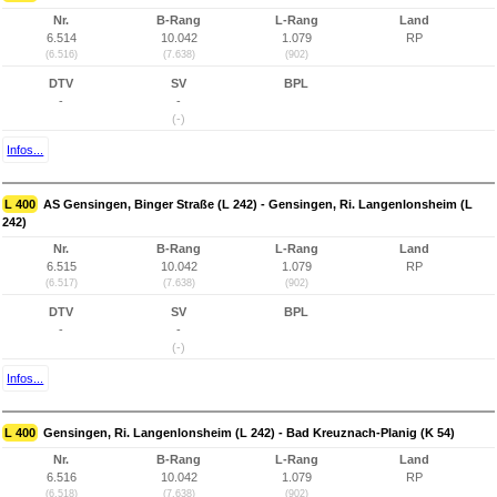
Nr.
B-Rang
L-Rang
Land
6.514
10.042
1.079
RP
(6.516)
(7.638)
(902)
DTV
SV
BPL
-
-
(-)
Infos...
L 400
AS Gensingen, Binger Straße (L 242) - Gensingen, Ri. Langenlonsheim (L
242)
Nr.
B-Rang
L-Rang
Land
6.515
10.042
1.079
RP
(6.517)
(7.638)
(902)
DTV
SV
BPL
-
-
(-)
Infos...
L 400
Gensingen, Ri. Langenlonsheim (L 242) - Bad Kreuznach-Planig (K 54)
Nr.
B-Rang
L-Rang
Land
6.516
10.042
1.079
RP
(6.518)
(7.638)
(902)