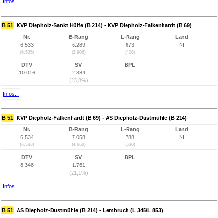
Infos...
B 51
KVP Diepholz-Sankt Hülfe (B 214) - KVP Diepholz-Falkenhardt (B 69)
Nr.
B-Rang
L-Rang
Land
6.533
6.289
673
NI
(6.535)
(3.906)
(406)
DTV
SV
BPL
10.016
2.384
(23,8%)
Infos...
B 51
KVP Diepholz-Falkenhardt (B 69) - AS Diepholz-Dustmühle (B 214)
Nr.
B-Rang
L-Rang
Land
6.534
7.058
788
NI
(6.536)
(4.669)
(520)
DTV
SV
BPL
8.348
1.761
(21,1%)
Infos...
B 51
AS Diepholz-Dustmühle (B 214) - Lembruch (L 345/L 853)