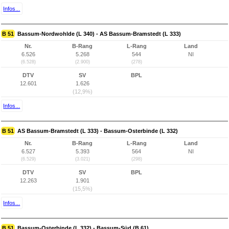
Infos...
B 51
Bassum-Nordwohlde (L 340) - AS Bassum-Bramstedt (L 333)
Nr.
B-Rang
L-Rang
Land
6.526
5.268
544
NI
(6.528)
(2.900)
(278)
DTV
SV
BPL
12.601
1.626
(12,9%)
Infos...
B 51
AS Bassum-Bramstedt (L 333) - Bassum-Osterbinde (L 332)
Nr.
B-Rang
L-Rang
Land
6.527
5.393
564
NI
(6.529)
(3.021)
(298)
DTV
SV
BPL
12.263
1.901
(15,5%)
Infos...
B 51
Bassum-Osterbinde (L 332) - Bassum-Süd (B 61)