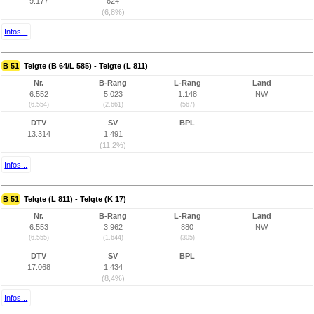
9.177
624
(6,8%)
Infos...
B 51
Telgte (B 64/L 585) - Telgte (L 811)
Nr.
B-Rang
L-Rang
Land
6.552
5.023
1.148
NW
(6.554)
(2.661)
(567)
DTV
SV
BPL
13.314
1.491
(11,2%)
Infos...
B 51
Telgte (L 811) - Telgte (K 17)
Nr.
B-Rang
L-Rang
Land
6.553
3.962
880
NW
(6.555)
(1.644)
(305)
DTV
SV
BPL
17.068
1.434
(8,4%)
Infos...