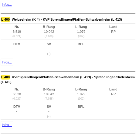
Infos...
L 400
Welgesheim (K 4) - KVP Sprendlingen/Pfaffen-Schwabenheim (L 413)
Nr.
B-Rang
L-Rang
Land
6.519
10.042
1.079
RP
(6.521)
(7.638)
(902)
DTV
SV
BPL
-
-
(-)
Infos...
L 400
KVP Sprendlingen/Pfaffen-Schwabenheim (L 413) - Sprendlingen/Badenheim
(L 415)
Nr.
B-Rang
L-Rang
Land
6.520
10.042
1.079
RP
(6.522)
(7.638)
(902)
DTV
SV
BPL
-
-
(-)
Infos...