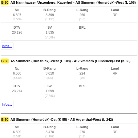
B 50
AS Nannhausen/Unzenberg, Kauerhof - AS Simmern (Hunsrück)-West (L 108)
Nr.
B-Rang
L-Rang
Land
6.507
3.399
266
RP
(6.509)
(1.135)
(114)
DTV
SV
BPL
20.196
1.535
(7,6%)
Infos...
B 50
AS Simmern (Hunsrück)-West (L 108) - AS Simmern (Hunsrück)-Ost (K 55)
Nr.
B-Rang
L-Rang
Land
6.508
3.010
224
RP
(6.510)
(830)
(79)
DTV
SV
BPL
23.274
1.699
(7,3%)
Infos...
B 50
AS Simmern (Hunsrück)-Ost (K 55) - AS Argenthal-West (L 242)
Nr.
B-Rang
L-Rang
Land
6.509
3.470
270
RP
(6.511)
(1.197)
(118)