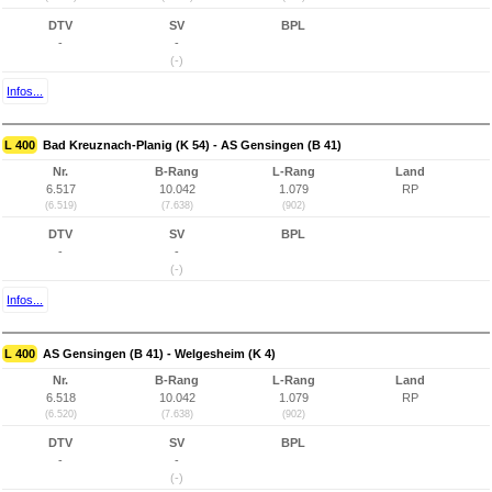
DTV
SV
BPL
-
-
(-)
Infos...
L 400
Bad Kreuznach-Planig (K 54) - AS Gensingen (B 41)
Nr.
B-Rang
L-Rang
Land
6.517
10.042
1.079
RP
(6.519)
(7.638)
(902)
DTV
SV
BPL
-
-
(-)
Infos...
L 400
AS Gensingen (B 41) - Welgesheim (K 4)
Nr.
B-Rang
L-Rang
Land
6.518
10.042
1.079
RP
(6.520)
(7.638)
(902)
DTV
SV
BPL
-
-
(-)