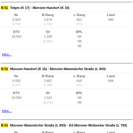
B 51
Telgte (K 17) - Münster-Handorf (K 16)
Nr.
B-Rang
L-Rang
Land
6.554
3.679
822
NW
(6.556)
(1.392)
(251)
DTV
SV
BPL
18.500
1.258
VB
(6,8%)
VB
VB
Infos...
B 51
Münster-Handorf (K 16) - Münster-Warendorfer Straße (L 843)
Nr.
B-Rang
L-Rang
Land
6.555
3.667
818
NW
(6.557)
(1.380)
(247)
DTV
SV
BPL
18.559
1.522
VB
(8,2%)
VB
Infos...
B 51
Münster-Warendorfer Straße (L 843) - AS Münster-Wolbecker Straße (L 793)
Nr.
B-Rang
L-Rang
Land