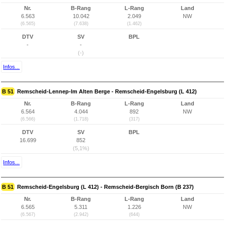
Nr.
B-Rang
L-Rang
Land
6.563
10.042
2.049
NW
(6.565)
(7.638)
(1.462)
DTV
SV
BPL
-
-
(-)
Infos...
B 51
Remscheid-Lennep-Im Alten Berge - Remscheid-Engelsburg (L 412)
Nr.
B-Rang
L-Rang
Land
6.564
4.044
892
NW
(6.566)
(1.718)
(317)
DTV
SV
BPL
16.699
852
(5,1%)
Infos...
B 51
Remscheid-Engelsburg (L 412) - Remscheid-Bergisch Born (B 237)
Nr.
B-Rang
L-Rang
Land
6.565
5.311
1.226
NW
(6.567)
(2.942)
(644)