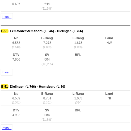
5.697
644
(11,3%)
Infos...
B 51
Lemförde/Stemshorn (L 346) - Dielingen (L 766)
Nr.
B-Rang
L-Rang
Land
6.538
7.278
1.673
NW
(6.540)
(4.889)
(1.088)
DTV
SV
BPL
7.886
804
(10,2%)
Infos...
B 51
Dielingen (L 766) - Hunteburg (L 80)
Nr.
B-Rang
L-Rang
Land
6.539
8.701
1.033
NI
(6.541)
(6.301)
(764)
DTV
SV
BPL
4.952
584
(11,8%)
Infos...