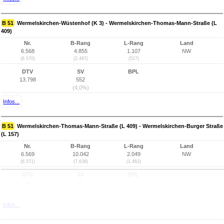
B 51
Wermelskirchen-Wüstenhof (K 3) - Wermelskirchen-Thomas-Mann-Straße (L
409)
Nr.
B-Rang
L-Rang
Land
6.568
4.855
1.107
NW
(6.570)
(2.497)
(527)
DTV
SV
BPL
13.798
552
(4,0%)
Infos...
B 51
Wermelskirchen-Thomas-Mann-Straße (L 409) - Wermelskirchen-Burger Straße
(L 157)
Nr.
B-Rang
L-Rang
Land
6.569
10.042
2.049
NW
(6.571)
(7.638)
(1.462)
DTV
SV
BPL
-
-
(-)
Infos...