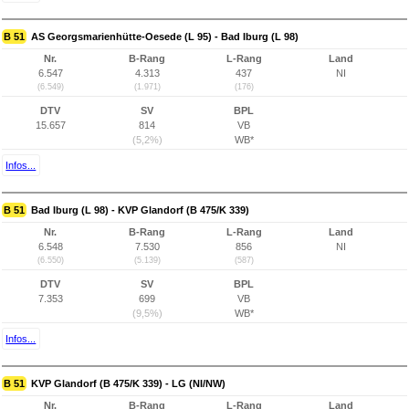
B 51
AS Georgsmarienhütte-Oesede (L 95) - Bad Iburg (L 98)
Nr.
B-Rang
L-Rang
Land
6.547
4.313
437
NI
(6.549)
(1.971)
(176)
DTV
SV
BPL
15.657
814
VB
(5,2%)
WB*
Infos...
B 51
Bad Iburg (L 98) - KVP Glandorf (B 475/K 339)
Nr.
B-Rang
L-Rang
Land
6.548
7.530
856
NI
(6.550)
(5.139)
(587)
DTV
SV
BPL
7.353
699
VB
(9,5%)
WB*
Infos...
B 51
KVP Glandorf (B 475/K 339) - LG (NI/NW)
Nr.
B-Rang
L-Rang
Land