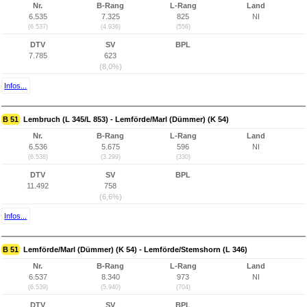
Nr.
B-Rang
L-Rang
Land
6.535
7.325
825
NI
(6.537)
(4.936)
(556)
DTV
SV
BPL
7.785
623
(8,0%)
Infos...
B 51
Lembruch (L 345/L 853) - Lemförde/Marl (Dümmer) (K 54)
Nr.
B-Rang
L-Rang
Land
6.536
5.675
596
NI
(6.538)
(3.299)
(330)
DTV
SV
BPL
11.492
758
(6,6%)
Infos...
B 51
Lemförde/Marl (Dümmer) (K 54) - Lemförde/Stemshorn (L 346)
Nr.
B-Rang
L-Rang
Land
6.537
8.340
973
NI
(6.539)
(5.940)
(704)
DTV
SV
BPL