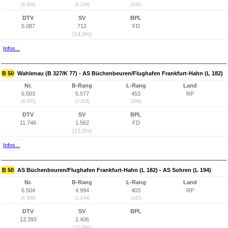
(6.504)
(6.234)
(636)
DTV
SV
BPL
5.087
712
FD
(14,0%)
Infos...
B 50
Wahlenau (B 327/K 77) - AS Büchenbeuren/Flughafen Frankfurt-Hahn (L 182)
Nr.
B-Rang
L-Rang
Land
6.503
5.577
453
RP
(6.505)
(3.203)
(289)
DTV
SV
BPL
11.746
1.562
FD
(13,3%)
Infos...
B 50
AS Büchenbeuren/Flughafen Frankfurt-Hahn (L 182) - AS Sohren (L 194)
Nr.
B-Rang
L-Rang
Land
6.504
4.994
403
RP
(6.506)
(2.634)
(243)
DTV
SV
BPL
13.393
1.406
(10,5%)