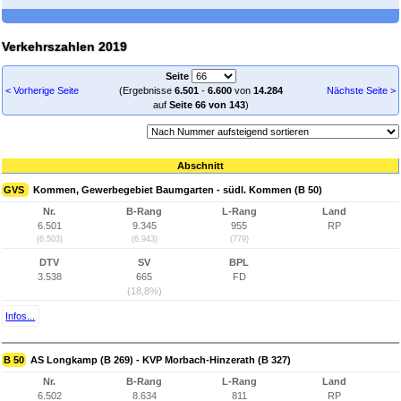
Verkehrszahlen 2019
Seite
< Vorherige Seite
(Ergebnisse
6.501
-
6.600
von
14.284
Nächste Seite >
auf
Seite 66 von 143
)
Abschnitt
GVS
Kommen, Gewerbegebiet Baumgarten - südl. Kommen (B 50)
Nr.
B-Rang
L-Rang
Land
6.501
9.345
955
RP
(6.503)
(6.943)
(779)
DTV
SV
BPL
3.538
665
FD
(18,8%)
Infos...
B 50
AS Longkamp (B 269) - KVP Morbach-Hinzerath (B 327)
Nr.
B-Rang
L-Rang
Land
6.502
8.634
811
RP