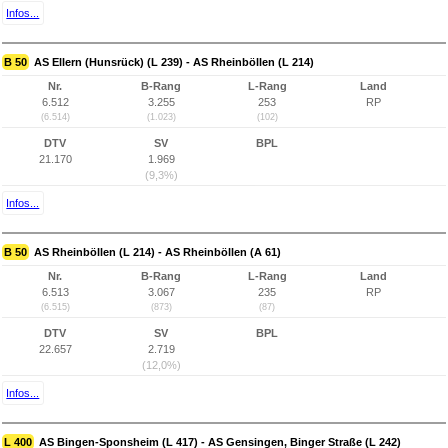
Infos...
B 50
AS Ellern (Hunsrück) (L 239) - AS Rheinböllen (L 214)
Nr.
B-Rang
L-Rang
Land
6.512
3.255
253
RP
(6.514)
(1.023)
(102)
DTV
SV
BPL
21.170
1.969
(9,3%)
Infos...
B 50
AS Rheinböllen (L 214) - AS Rheinböllen (A 61)
Nr.
B-Rang
L-Rang
Land
6.513
3.067
235
RP
(6.515)
(873)
(87)
DTV
SV
BPL
22.657
2.719
(12,0%)
Infos...
L 400
AS Bingen-Sponsheim (L 417) - AS Gensingen, Binger Straße (L 242)