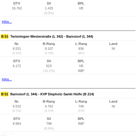
DTV
SV
BPL
16.762
1.425
VB
(8,5%)
Infos...
B 51
Twistringen-Westerstraße (L 342) - Barnstorf (L 344)
Nr.
B-Rang
L-Rang
Land
6.531
8.107
936
NI
(6.533)
(5.709)
(667)
DTV
SV
BPL
6.172
623
VB
(10,1%)
WB*
Infos...
B 51
Barnstorf (L 344) - KVP Diepholz-Sankt Hülfe (B 214)
Nr.
B-Rang
L-Rang
Land
6.532
6.762
746
NI
(6.534)
(4.376)
(478)
DTV
SV
BPL
8.964
798
WB*
(8,9%)