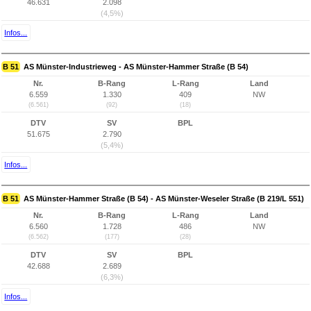
46.631
2.098
(4,5%)
Infos...
B 51
AS Münster-Industrieweg - AS Münster-Hammer Straße (B 54)
Nr.
B-Rang
L-Rang
Land
6.559
1.330
409
NW
(6.561)
(92)
(18)
DTV
SV
BPL
51.675
2.790
(5,4%)
Infos...
B 51
AS Münster-Hammer Straße (B 54) - AS Münster-Weseler Straße (B 219/L 551)
Nr.
B-Rang
L-Rang
Land
6.560
1.728
486
NW
(6.562)
(177)
(28)
DTV
SV
BPL
42.688
2.689
(6,3%)
Infos...