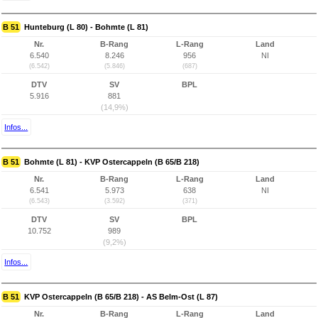
B 51
Hunteburg (L 80) - Bohmte (L 81)
Nr.
B-Rang
L-Rang
Land
6.540
8.246
956
NI
(6.542)
(5.846)
(687)
DTV
SV
BPL
5.916
881
(14,9%)
Infos...
B 51
Bohmte (L 81) - KVP Ostercappeln (B 65/B 218)
Nr.
B-Rang
L-Rang
Land
6.541
5.973
638
NI
(6.543)
(3.592)
(371)
DTV
SV
BPL
10.752
989
(9,2%)
Infos...
B 51
KVP Ostercappeln (B 65/B 218) - AS Belm-Ost (L 87)
Nr.
B-Rang
L-Rang
Land