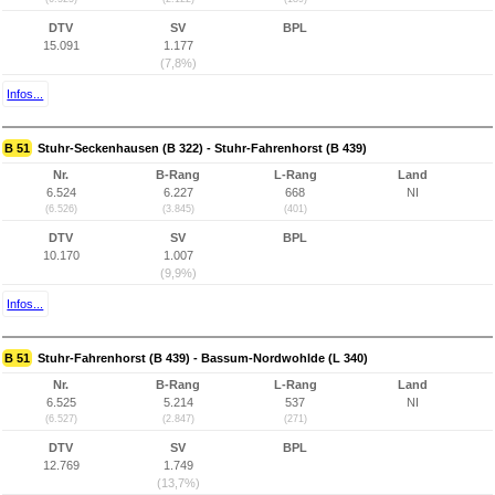
DTV
SV
BPL
15.091
1.177
(7,8%)
Infos...
B 51
Stuhr-Seckenhausen (B 322) - Stuhr-Fahrenhorst (B 439)
Nr.
B-Rang
L-Rang
Land
6.524
6.227
668
NI
(6.526)
(3.845)
(401)
DTV
SV
BPL
10.170
1.007
(9,9%)
Infos...
B 51
Stuhr-Fahrenhorst (B 439) - Bassum-Nordwohlde (L 340)
Nr.
B-Rang
L-Rang
Land
6.525
5.214
537
NI
(6.527)
(2.847)
(271)
DTV
SV
BPL
12.769
1.749
(13,7%)