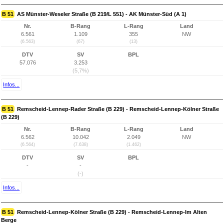
B 51
AS Münster-Weseler Straße (B 219/L 551) - AK Münster-Süd (A 1)
Nr.
B-Rang
L-Rang
Land
6.561
1.109
355
NW
(6.563)
(67)
(13)
DTV
SV
BPL
57.076
3.253
(5,7%)
Infos...
B 51
Remscheid-Lennep-Rader Straße (B 229) - Remscheid-Lennep-Kölner Straße
(B 229)
Nr.
B-Rang
L-Rang
Land
6.562
10.042
2.049
NW
(6.564)
(7.638)
(1.462)
DTV
SV
BPL
-
-
(-)
Infos...
B 51
Remscheid-Lennep-Kölner Straße (B 229) - Remscheid-Lennep-Im Alten
Berge