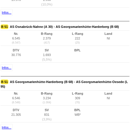
(10,0%)
Infos...
B 51
AS Osnabrück-Nahne (A 30) - AS Georgsmarienhütte-Harderberg (B 68)
Nr.
B-Rang
L-Rang
Land
6.545
2.379
222
NI
(6.547)
(417)
(25)
DTV
SV
BPL
30.776
1.693
(5,5%)
Infos...
B 51
AS Georgsmarienhütte-Harderberg (B 68) - AS Georgsmarienhütte-Oesede (L
95)
Nr.
B-Rang
L-Rang
Land
6.546
3.234
309
NI
(6.548)
(1.004)
(70)
DTV
SV
BPL
21.305
831
WB*
(3,9%)
Infos...