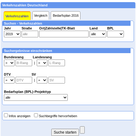
Verkehrszahlen Deutschland
Vergleich
Bedarfsplan 2016
Verkehrszahlen
Suchen - Verkehszahlen
Jahr
Straße
Ort|Zählstelle|TK-Blatt
Land
BPL
Suchergebnisse einschränken
Bundesrang Landesrang
|
DTV SV
|
Bedarfsplan (BPL)-Projekttyp
Infos anzeigen
Suchbegriffe hervorheben