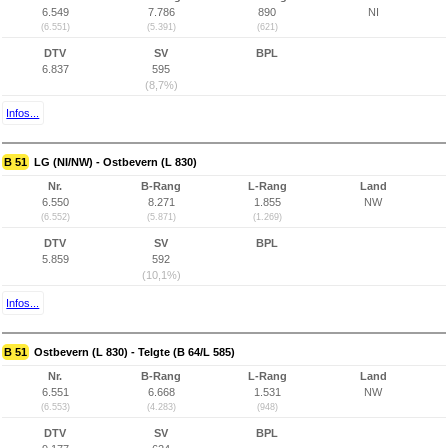
6.549
7.786
890
NI
(6.551)
(5.391)
(621)
DTV
SV
BPL
6.837
595
(8,7%)
Infos...
B 51
LG (NI/NW) - Ostbevern (L 830)
Nr.
B-Rang
L-Rang
Land
6.550
8.271
1.855
NW
(6.552)
(5.871)
(1.269)
DTV
SV
BPL
5.859
592
(10,1%)
Infos...
B 51
Ostbevern (L 830) - Telgte (B 64/L 585)
Nr.
B-Rang
L-Rang
Land
6.551
6.668
1.531
NW
(6.553)
(4.283)
(948)
DTV
SV
BPL