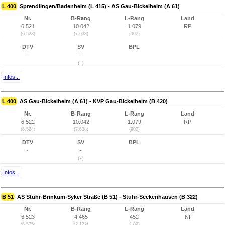
L 400
Sprendlingen/Badenheim (L 415) - AS Gau-Bickelheim (A 61)
Nr.
B-Rang
L-Rang
Land
6.521
10.042
1.079
RP
(6.523)
(7.638)
(902)
DTV
SV
BPL
-
-
(-)
Infos...
L 400
AS Gau-Bickelheim (A 61) - KVP Gau-Bickelheim (B 420)
Nr.
B-Rang
L-Rang
Land
6.522
10.042
1.079
RP
(6.524)
(7.638)
(902)
DTV
SV
BPL
-
-
(-)
Infos...
B 51
AS Stuhr-Brinkum-Syker Straße (B 51) - Stuhr-Seckenhausen (B 322)
Nr.
B-Rang
L-Rang
Land
6.523
4.465
452
NI
(6.525)
(2.122)
(189)