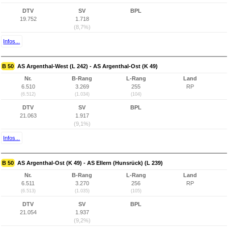
DTV
SV
BPL
19.752
1.718
(8,7%)
Infos...
B 50
AS Argenthal-West (L 242) - AS Argenthal-Ost (K 49)
Nr.
B-Rang
L-Rang
Land
6.510
3.269
255
RP
(6.512)
(1.034)
(104)
DTV
SV
BPL
21.063
1.917
(9,1%)
Infos...
B 50
AS Argenthal-Ost (K 49) - AS Ellern (Hunsrück) (L 239)
Nr.
B-Rang
L-Rang
Land
6.511
3.270
256
RP
(6.513)
(1.035)
(105)
DTV
SV
BPL
21.054
1.937
(9,2%)