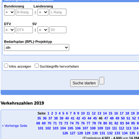
Bundesrang Landesrang
|
DTV SV
|
Bedarfsplan (BPL)-Projekttyp
Infos anzeigen
Suchbegriffe hervorheben
Verkehrszahlen 2019
Seite
1
2
3
4
5
6
7
8
9
10
11
12
13
14
15
16
17
18
19
2
35
36
37
38
39
40
41
42
43
44
45
46
47
48
49
50
51
52
68
69
70
71
72
73
74
75
76
77
78
79
80
81
82
83
84
85
8
< Vorherige Seite
101
102
103
104
105
106
107
108
109
110
111
112
113
114
126
127
128
129
130
131
132
133
134
135
1
(Ergebnisse
4.501
-
4.600
von
14.28