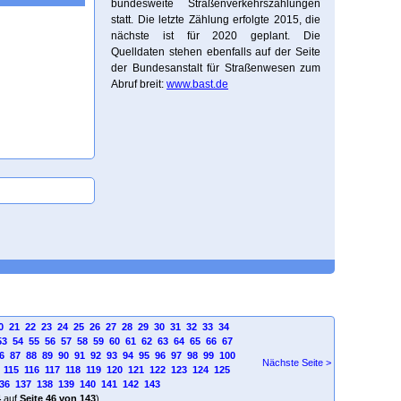
bundesweite Straßenverkehrszählungen
statt. Die letzte Zählung erfolgte 2015, die
nächste ist für 2020 geplant. Die
Quelldaten stehen ebenfalls auf der Seite
der Bundesanstalt für Straßenwesen zum
Abruf breit:
www.bast.de
0
21
22
23
24
25
26
27
28
29
30
31
32
33
34
53
54
55
56
57
58
59
60
61
62
63
64
65
66
67
6
87
88
89
90
91
92
93
94
95
96
97
98
99
100
Nächste Seite >
115
116
117
118
119
120
121
122
123
124
125
36
137
138
139
140
141
142
143
4
auf
Seite 46 von 143
)