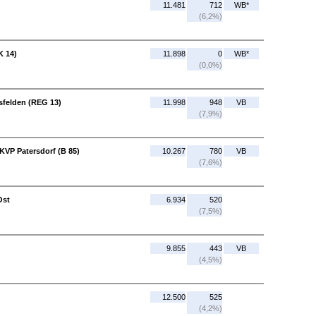
11.481
712
WB*
(6,2%)
K 14)
11.898
0
WB*
(0,0%)
sfelden (REG 13)
11.998
948
VB
(7,9%)
KVP Patersdorf (B 85)
10.267
780
VB
(7,6%)
Ost
6.934
520
(7,5%)
9.855
443
VB
(4,5%)
12.500
525
(4,2%)