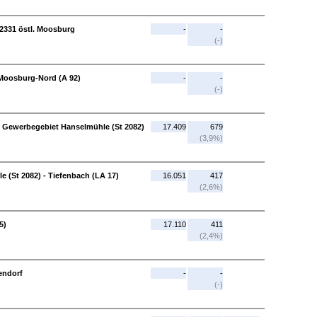
 2331 östl. Moosburg
-
-
(-)
 Moosburg-Nord (A 92)
-
-
(-)
, Gewerbegebiet Hanselmühle (St 2082)
17.409
679
(3,9%)
 (St 2082) - Tiefenbach (LA 17)
16.051
417
(2,6%)
5)
17.110
411
(2,4%)
endorf
-
-
(-)