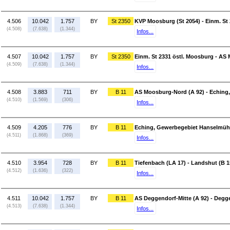
4.506
10.042
1.757
BY
St 2350
KVP Moosburg (St 2054) - Einm. St
(4.508)
(7.638)
(1.344)
Infos...
4.507
10.042
1.757
BY
St 2350
Einm. St 2331 östl. Moosburg - AS
(4.509)
(7.638)
(1.344)
Infos...
4.508
3.883
711
BY
B 11
AS Moosburg-Nord (A 92) - Eching
(4.510)
(1.569)
(306)
Infos...
4.509
4.205
776
BY
B 11
Eching, Gewerbegebiet Hanselmühle
(4.511)
(1.868)
(369)
Infos...
4.510
3.954
728
BY
B 11
Tiefenbach (LA 17) - Landshut (B 1
(4.512)
(1.636)
(322)
Infos...
4.511
10.042
1.757
BY
B 11
AS Deggendorf-Mitte (A 92) - Degg
(4.513)
(7.638)
(1.344)
Infos...