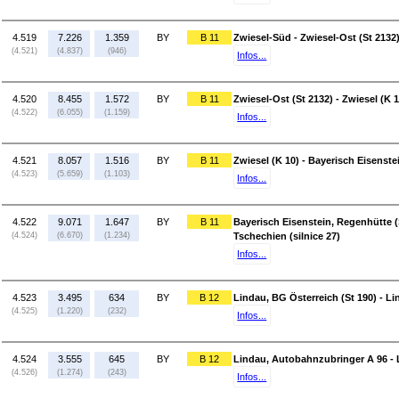
4.519
7.226
1.359
BY
B 11
Zwiesel-Süd - Zwiesel-Ost (St 2132
(4.521)
(4.837)
(946)
Infos...
4.520
8.455
1.572
BY
B 11
Zwiesel-Ost (St 2132) - Zwiesel (K 1
(4.522)
(6.055)
(1.159)
Infos...
4.521
8.057
1.516
BY
B 11
Zwiesel (K 10) - Bayerisch Eisenste
(4.523)
(5.659)
(1.103)
Infos...
4.522
9.071
1.647
BY
B 11
Bayerisch Eisenstein, Regenhütte (
(4.524)
(6.670)
(1.234)
Tschechien (silnice 27)
Infos...
4.523
3.495
634
BY
B 12
Lindau, BG Österreich (St 190) - L
(4.525)
(1.220)
(232)
Infos...
4.524
3.555
645
BY
B 12
Lindau, Autobahnzubringer A 96 - 
(4.526)
(1.274)
(243)
Infos...