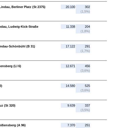
ndau, Berliner Platz (St 2375)
20.100
302
(1,5%)
Lindau, Ludwig-Kick-Straße
11.338
204
(1,8%)
indau-Schönbühl (B 31)
17.122
291
(1,7%)
ensberg (LI 6)
12.671
456
(3,6%)
2)
14.580
525
(3,6%)
uz (St 320)
9.639
337
(3,5%)
eißensberg (A 96)
7.370
251