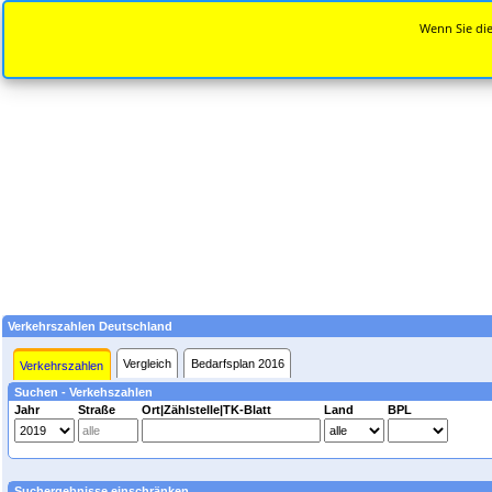
Wenn Sie die
Verkehrszahlen Deutschland
Vergleich
Bedarfsplan 2016
Verkehrszahlen
Suchen - Verkehszahlen
Jahr
Straße
Ort|Zählstelle|TK-Blatt
Land
BPL
Suchergebnisse einschränken