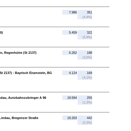
)
7.986
351
(4,4%)
0)
5.459
322
(5,9%)
in, Regenhütte (St 2137)
6.262
188
(3,0%)
St 2137) - Bayrisch Eisenstein, BG
4.124
169
(4,1%)
indau, Autobahnzubringer A 96
19.594
255
(1,3%)
Lindau, Bregenzer Straße
19.203
442
(2,3%)