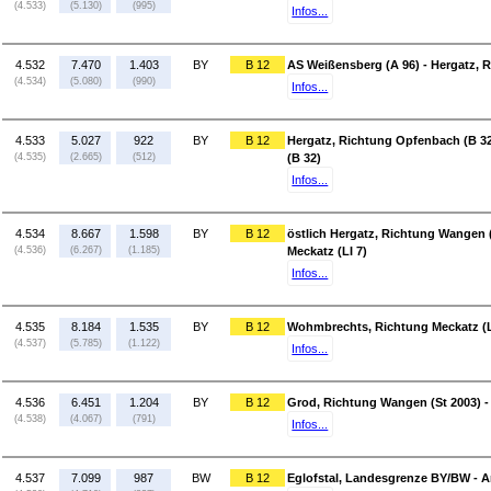
(4.533)
(5.130)
(995)
Infos...
4.532
7.470
1.403
BY
B 12
AS Weißensberg (A 96) - Hergatz, 
(4.534)
(5.080)
(990)
Infos...
4.533
5.027
922
BY
B 12
Hergatz, Richtung Opfenbach (B 32
(4.535)
(2.665)
(512)
(B 32)
Infos...
4.534
8.667
1.598
BY
B 12
östlich Hergatz, Richtung Wangen 
(4.536)
(6.267)
(1.185)
Meckatz (LI 7)
Infos...
4.535
8.184
1.535
BY
B 12
Wohmbrechts, Richtung Meckatz (LI
(4.537)
(5.785)
(1.122)
Infos...
4.536
6.451
1.204
BY
B 12
Grod, Richtung Wangen (St 2003) -
(4.538)
(4.067)
(791)
Infos...
4.537
7.099
987
BW
B 12
Eglofstal, Landesgrenze BY/BW - A