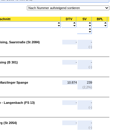
schnitt
DTV
SV
BPL
eising, Saarstraße (St 2084)
-
-
(-)
ising (B 301)
-
-
(-)
n Marzlinger Spange
10.874
239
(2,2%)
e - Langenbach (FS 13)
-
-
(-)
g (St 2054)
-
-
(-)