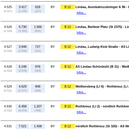
4.525
3.417
628
BY
B 12
Lindau, Autobahnzubringer A 96 - Li
(4.527)
(1.150)
(227)
Infos...
4.526
5.730
1.066
BY
B 12
Lindau, Berliner Platz (St 2375) - 
(4.528)
(3.353)
(653)
Infos...
4.527
3.948
727
BY
B 12
Lindau, Ludwig-Kick-Straße - AS L
(4.529)
(1.630)
(321)
Infos...
4.528
5.246
976
BY
B 12
AS Lindau-Schönbühl (B 31) - Weiß
(4.530)
(2.878)
(563)
Infos...
4.529
4.629
848
BY
B 12
Weißensberg (LI 6) - Rothkreuz (LI 
(4.531)
(2.277)
(438)
Infos...
4.530
6.458
1.207
BY
B 12
Rothkreuz (LI 2) - nördlich Rothkre
(4.532)
(4.074)
(794)
Infos...
4.531
7.521
1.408
BY
B 12
nördlich Rothkreuz (St 320) - AS W