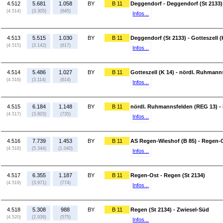
4.512
5.681
1.058
BY
B 11
Deggendorf - Deggendorf (St 2133)
(4.514)
(3.305)
(645)
Infos...
4.513
5.515
1.030
BY
B 11
Deggendorf (St 2133) - Gotteszell (
(4.515)
(3.142)
(617)
Infos...
4.514
5.486
1.027
BY
B 11
Gotteszell (K 14) - nördl. Ruhmann
(4.516)
(3.114)
(614)
Infos...
4.515
6.184
1.148
BY
B 11
nördl. Ruhmannsfelden (REG 13) - 
(4.517)
(3.803)
(735)
Infos...
4.516
7.739
1.453
BY
B 11
AS Regen-Wieshof (B 85) - Regen-
(4.518)
(5.344)
(1.040)
Infos...
4.517
6.355
1.187
BY
B 11
Regen-Ost - Regen (St 2134)
(4.519)
(3.971)
(774)
Infos...
4.518
5.308
988
BY
B 11
Regen (St 2134) - Zwiesel-Süd
(4.520)
(2.939)
(575)
Infos...