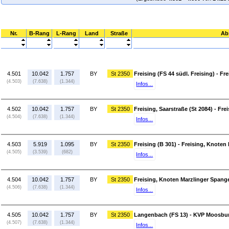
Nr.
B-Rang
L-Rang
Land
Straße
Ab
4.501
10.042
1.757
BY
St 2350
Freising (FS 44 südl. Freising) - Fr
(4.503)
(7.638)
(1.344)
Infos...
4.502
10.042
1.757
BY
St 2350
Freising, Saarstraße (St 2084) - Fre
(4.504)
(7.638)
(1.344)
Infos...
4.503
5.919
1.095
BY
St 2350
Freising (B 301) - Freising, Knote
(4.505)
(3.539)
(682)
Infos...
4.504
10.042
1.757
BY
St 2350
Freising, Knoten Marzlinger Spang
(4.506)
(7.638)
(1.344)
Infos...
4.505
10.042
1.757
BY
St 2350
Langenbach (FS 13) - KVP Moosbur
(4.507)
(7.638)
(1.344)
Infos...