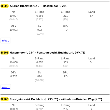
B 206
AS Bad Bramstedt (A 7) - Hasenmoor (L 234)
Nr.
B-Rang
L-Rang
Land
10.007
6.286
271
SH
(10.016)
(3.903)
(170)
DTV
SV
BPL
10.023
922
FD
(9,2%)
Infos...
B 206
Hasenmoor (L 234) - Forstgutsbezirk Buchholz (L 79/K 78)
Nr.
B-Rang
L-Rang
Land
10.008
6.870
303
SH
(10.017)
(4.483)
(202)
DTV
SV
BPL
8.737
874
FD
(10,0%)
Infos...
B 206
Forstgutsbezirk Buchholz (L 79/K 78) - Wittenborn-Kükelser Weg (K 73)
Nr.
B-Rang
L-Rang
Land
10.009
6.232
265
SH