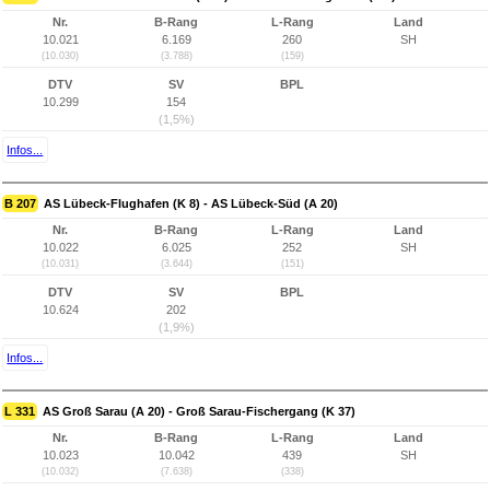
Nr.
B-Rang
L-Rang
Land
10.021
6.169
260
SH
(10.030)
(3.788)
(159)
DTV
SV
BPL
10.299
154
(1,5%)
Infos...
B 207
AS Lübeck-Flughafen (K 8) - AS Lübeck-Süd (A 20)
Nr.
B-Rang
L-Rang
Land
10.022
6.025
252
SH
(10.031)
(3.644)
(151)
DTV
SV
BPL
10.624
202
(1,9%)
Infos...
L 331
AS Groß Sarau (A 20) - Groß Sarau-Fischergang (K 37)
Nr.
B-Rang
L-Rang
Land
10.023
10.042
439
SH
(10.032)
(7.638)
(338)