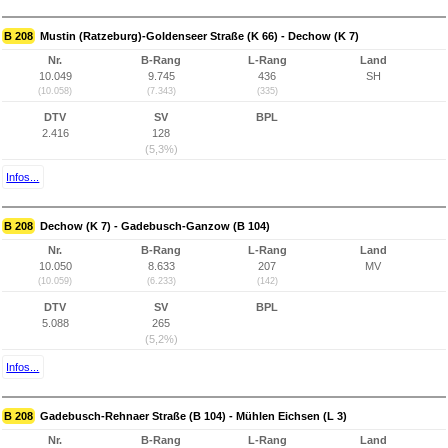
B 208
Mustin (Ratzeburg)-Goldenseer Straße (K 66) - Dechow (K 7)
Nr.
B-Rang
L-Rang
Land
10.049
9.745
436
SH
(10.058)
(7.343)
(335)
DTV
SV
BPL
2.416
128
(5,3%)
Infos...
B 208
Dechow (K 7) - Gadebusch-Ganzow (B 104)
Nr.
B-Rang
L-Rang
Land
10.050
8.633
207
MV
(10.059)
(6.233)
(142)
DTV
SV
BPL
5.088
265
(5,2%)
Infos...
B 208
Gadebusch-Rehnaer Straße (B 104) - Mühlen Eichsen (L 3)
Nr.
B-Rang
L-Rang
Land