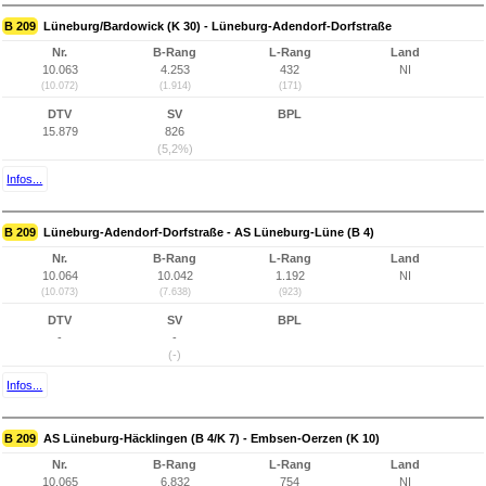
B 209
Lüneburg/Bardowick (K 30) - Lüneburg-Adendorf-Dorfstraße
Nr.
B-Rang
L-Rang
Land
10.063
4.253
432
NI
(10.072)
(1.914)
(171)
DTV
SV
BPL
15.879
826
(5,2%)
Infos...
B 209
Lüneburg-Adendorf-Dorfstraße - AS Lüneburg-Lüne (B 4)
Nr.
B-Rang
L-Rang
Land
10.064
10.042
1.192
NI
(10.073)
(7.638)
(923)
DTV
SV
BPL
-
-
(-)
Infos...
B 209
AS Lüneburg-Häcklingen (B 4/K 7) - Embsen-Oerzen (K 10)
Nr.
B-Rang
L-Rang
Land
10.065
6.832
754
NI