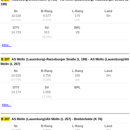
199)
Nr.
B-Rang
L-Rang
Land
10.028
4.577
175
SH
(10.037)
(2.227)
(74)
DTV
SV
BPL
14.733
913
VB
(6,2%)
Infos...
B 207
AS Mölln (Lauenburg)-Ratzeburger Straße (L 199) - AS Mölln (Lauenburg)/Alt
Mölln (L 257)
Nr.
B-Rang
L-Rang
Land
10.029
4.755
185
SH
(10.038)
(2.398)
(84)
DTV
SV
BPL
14.174
1.006
(7,1%)
Infos...
B 207
AS Mölln (Lauenburg)/Alt Mölln (L 257) - Breitenfelde (K 76)
Nr.
B-Rang
L-Rang
Land