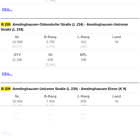
(7,3%)
Infos...
B 209
Amelinghausen-Oldendorfer Straße (L 234) - Amelinghausen-Uelzener
Straße (L 234)
Nr.
B-Rang
L-Rang
Land
10.068
5.795
611
NI
(10.077)
(3.418)
(344)
DTV
SV
BPL
11.186
649
WB
(5,8%)
Infos...
B 209
Amelinghausen-Uelzener Straße (L 234) - Amelinghausen-Etzen (K 9)
Nr.
B-Rang
L-Rang
Land
10.069
7.406
839
NI
(10.078)
(5.017)
(570)
DTV
SV
BPL
7.601
418
WB
(5,5%)
Infos...