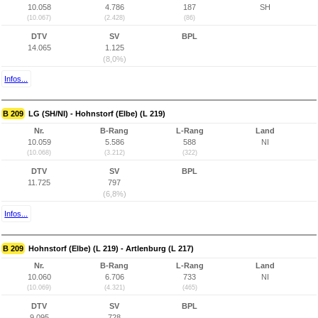
10.058
4.786
187
SH
(10.067)
(2.428)
(86)
DTV
SV
BPL
14.065
1.125
(8,0%)
Infos...
B 209
LG (SH/NI) - Hohnstorf (Elbe) (L 219)
Nr.
B-Rang
L-Rang
Land
10.059
5.586
588
NI
(10.068)
(3.212)
(322)
DTV
SV
BPL
11.725
797
(6,8%)
Infos...
B 209
Hohnstorf (Elbe) (L 219) - Artlenburg (L 217)
Nr.
B-Rang
L-Rang
Land
10.060
6.706
733
NI
(10.069)
(4.321)
(465)
DTV
SV
BPL
9.095
728