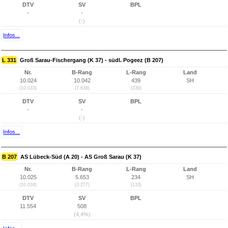
DTV
SV
BPL
-
-
(-)
Infos...
L 331
Groß Sarau-Fischergang (K 37) - südl. Pogeez (B 207)
Nr.
B-Rang
L-Rang
Land
10.024
10.042
439
SH
(10.033)
(7.638)
(338)
DTV
SV
BPL
-
-
(-)
Infos...
B 207
AS Lübeck-Süd (A 20) - AS Groß Sarau (K 37)
Nr.
B-Rang
L-Rang
Land
10.025
5.653
234
SH
(10.034)
(3.277)
(133)
DTV
SV
BPL
11.554
508
(4,4%)