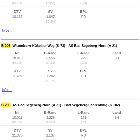
(10.018)
(3.850)
(164)
DTV
SV
BPL
10.162
1.047
FD
(10,3%)
Infos...
B 206
Wittenborn-Kükelser Weg (K 73) - AS Bad Segeberg-Nord (A 21)
Nr.
B-Rang
L-Rang
Land
10.010
5.556
229
SH
(10.019)
(3.183)
(128)
DTV
SV
BPL
11.789
1.202
FD
(10,2%)
Infos...
B 206
AS Bad Segeberg-Nord (A 21) - Bad Segeberg/Fahrenkrug (K 102)
Nr.
B-Rang
L-Rang
Land
10.011
3.228
121
SH
(10.020)
(1.001)
(32)
DTV
SV
BPL
21.370
2.137
FD