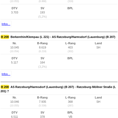
(10.053)
(6.868)
(319)
DTV
SV
BPL
3.703
193
(5,2%)
Infos...
B 208
Berkenthin/Klempau (L 221) - AS Ratzeburg/Harmsdorf (Lauenburg) (B 207)
Nr.
B-Rang
L-Rang
Land
10.045
8.619
403
SH
(10.054)
(6.219)
(302)
DTV
SV
BPL
5.117
164
(3,2%)
Infos...
B 208
AS Ratzeburg/Harmsdorf (Lauenburg) (B 207) - Ratzeburg-Möllner Straße (L
201) ?
Nr.
B-Rang
L-Rang
Land
10.046
7.935
368
SH
(10.055)
(5.539)
(267)
DTV
SV
BPL
6.511
378
VB