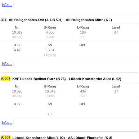
Infos...
A 1
AS Heiligenhafen-Ost (A 1/B 501) - AS Heiligenhafen-Mitte (A 1)
Nr.
B-Rang
L-Rang
Land
10.019
4.660
180
SH
(10.028)
(2.306)
(79)
DTV
SV
BPL
14.476
1.781
(12,3%)
Infos...
B 207
KVP Lübeck-Berliner Platz (B 75) - Lübeck-Kronsforder Allee (L 92)
Nr.
B-Rang
L-Rang
Land
10.020
10.042
439
SH
(10.029)
(7.638)
(338)
DTV
SV
BPL
-
-
(-)
Infos...
B 207
Lübeck-Kronsforder Allee (L 92) - AS Lübeck-Flughafen (K 8)