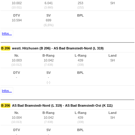
10.002
6.041
253
SH
(10.011)
(3.660)
(152)
DTV
SV
BPL
10.594
699
(6,6%)
Infos...
B 206
westl. Hitzhusen (B 206) - AS Bad Bramstedt-Nord (L 319)
Nr.
B-Rang
L-Rang
Land
10.003
10.042
439
SH
(10.012)
(7.638)
(338)
DTV
SV
BPL
-
-
(-)
Infos...
B 206
AS Bad Bramstedt-Nord (L 319) - AS Bad Bramstedt-Ost (K 111)
Nr.
B-Rang
L-Rang
Land
10.004
10.042
439
SH
(10.013)
(7.638)
(338)
DTV
SV
BPL
-
-