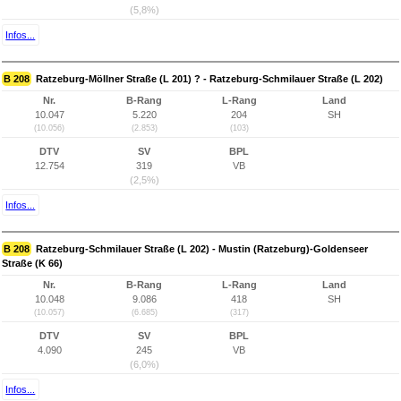
(5,8%)
Infos...
B 208
Ratzeburg-Möllner Straße (L 201) ? - Ratzeburg-Schmilauer Straße (L 202)
Nr.
B-Rang
L-Rang
Land
10.047
5.220
204
SH
(10.056)
(2.853)
(103)
DTV
SV
BPL
12.754
319
VB
(2,5%)
Infos...
B 208
Ratzeburg-Schmilauer Straße (L 202) - Mustin (Ratzeburg)-Goldenseer
Straße (K 66)
Nr.
B-Rang
L-Rang
Land
10.048
9.086
418
SH
(10.057)
(6.685)
(317)
DTV
SV
BPL
4.090
245
VB
(6,0%)
Infos...