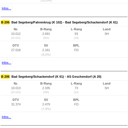
(10,0%)
Infos...
B 206
Bad Segeberg/Fahrenkrug (K 102) - Bad Segeberg/Schackendorf (K 61)
Nr.
B-Rang
L-Rang
Land
10.012
2.691
93
SH
(10.021)
(602)
(18)
DTV
SV
BPL
27.018
2.161
FD
(8,0%)
Infos...
B 206
Bad Segeberg/Schackendorf (K 61) - AS Geschendorf (A 20)
Nr.
B-Rang
L-Rang
Land
10.013
2.335
73
SH
(10.022)
(395)
(12)
DTV
SV
BPL
31.374
2.479
FD
(7,9%)
Infos...