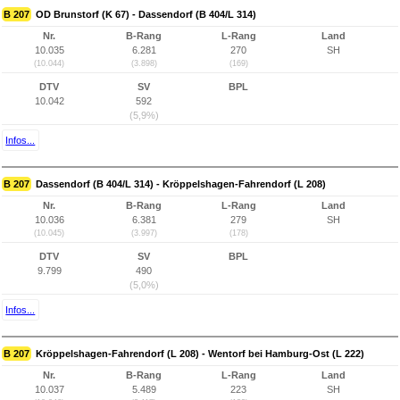
B 207
OD Brunstorf (K 67) - Dassendorf (B 404/L 314)
Nr.
B-Rang
L-Rang
Land
10.035
6.281
270
SH
(10.044)
(3.898)
(169)
DTV
SV
BPL
10.042
592
(5,9%)
Infos...
B 207
Dassendorf (B 404/L 314) - Kröppelshagen-Fahrendorf (L 208)
Nr.
B-Rang
L-Rang
Land
10.036
6.381
279
SH
(10.045)
(3.997)
(178)
DTV
SV
BPL
9.799
490
(5,0%)
Infos...
B 207
Kröppelshagen-Fahrendorf (L 208) - Wentorf bei Hamburg-Ost (L 222)
Nr.
B-Rang
L-Rang
Land
10.037
5.489
223
SH