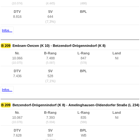
(10.074)
(4.445)
(486)
DTV
SV
BPL
8.816
644
(7,3%)
Infos...
B 209
Embsen-Oerzen (K 10) - Betzendorf-Drögennindorf (K 8)
Nr.
B-Rang
L-Rang
Land
10.066
7.488
847
NI
(10.075)
(5.097)
(578)
DTV
SV
BPL
7.436
528
(7,1%)
Infos...
B 209
Betzendorf-Drögennindorf (K 8) - Amelinghausen-Oldendorfer Straße (L 234)
Nr.
B-Rang
L-Rang
Land
10.067
7.393
835
NI
(10.076)
(5.004)
(566)
DTV
SV
BPL
7.628
557
WB