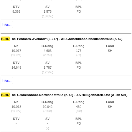
DTV
SV
BPL
8.369
1.573
FD
(18,8%)
Infos...
B 207
AS Fehmarn-Avendorf (L 217) - AS Großenbrode-Nordlandstraße (K 42)
Nr.
B-Rang
L-Rang
Land
10.017
4.603
177
SH
(10.026)
(2.251)
(76)
DTV
SV
BPL
14.649
1.787
FD
(12,2%)
Infos...
B 207
AS Großenbrode-Nordlandstraße (K 42) - AS Heiligenhafen-Ost (A 1/B 501)
Nr.
B-Rang
L-Rang
Land
10.018
10.042
439
SH
(10.027)
(7.638)
(338)
DTV
SV
BPL
-
-
FD
(-)