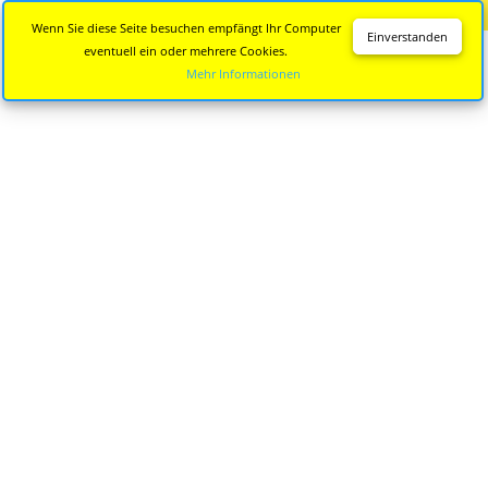
Diese Seite wird nicht mehr aktualisiert.
Zur neuen Seite
Wenn Sie diese Seite besuchen empfängt Ihr Computer
Einverstanden
eventuell ein oder mehrere Cookies.
Mehr Informationen