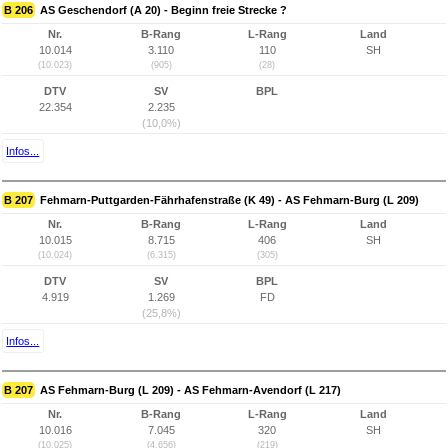
B 206
AS Geschendorf (A 20) - Beginn freie Strecke ?
Nr.
B-Rang
L-Rang
Land
10.014
3.110
110
SH
(10.023)
(905)
(28)
DTV
SV
BPL
22.354
2.235
(10,0%)
Infos...
B 207
Fehmarn-Puttgarden-Fährhafenstraße (K 49) - AS Fehmarn-Burg (L 209)
Nr.
B-Rang
L-Rang
Land
10.015
8.715
406
SH
(10.024)
(6.315)
(305)
DTV
SV
BPL
4.919
1.269
FD
(25,8%)
Infos...
B 207
AS Fehmarn-Burg (L 209) - AS Fehmarn-Avendorf (L 217)
Nr.
B-Rang
L-Rang
Land
10.016
7.045
320
SH
(10.025)
(4.656)
(219)