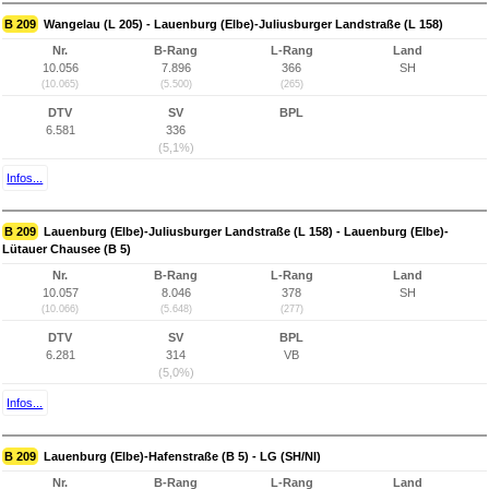
B 209
Wangelau (L 205) - Lauenburg (Elbe)-Juliusburger Landstraße (L 158)
Nr.
B-Rang
L-Rang
Land
10.056
7.896
366
SH
(10.065)
(5.500)
(265)
DTV
SV
BPL
6.581
336
(5,1%)
Infos...
B 209
Lauenburg (Elbe)-Juliusburger Landstraße (L 158) - Lauenburg (Elbe)-
Lütauer Chausee (B 5)
Nr.
B-Rang
L-Rang
Land
10.057
8.046
378
SH
(10.066)
(5.648)
(277)
DTV
SV
BPL
6.281
314
VB
(5,0%)
Infos...
B 209
Lauenburg (Elbe)-Hafenstraße (B 5) - LG (SH/NI)
Nr.
B-Rang
L-Rang
Land