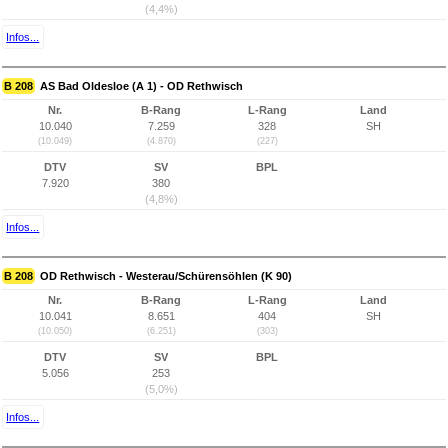
(4,4%)
Infos...
B 208
AS Bad Oldesloe (A 1) - OD Rethwisch
Nr.
B-Rang
L-Rang
Land
10.040
7.259
328
SH
(10.049)
(4.870)
(227)
DTV
SV
BPL
7.920
380
(4,8%)
Infos...
B 208
OD Rethwisch - Westerau/Schürensöhlen (K 90)
Nr.
B-Rang
L-Rang
Land
10.041
8.651
404
SH
(10.050)
(6.251)
(303)
DTV
SV
BPL
5.056
253
(5,0%)
Infos...