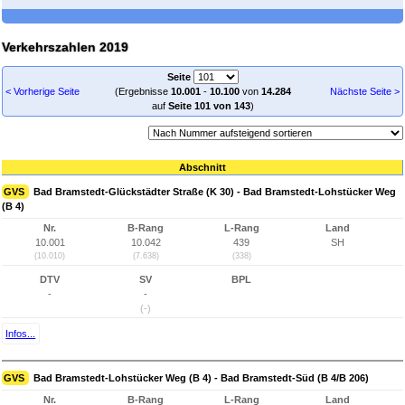
Verkehrszahlen 2019
Seite
< Vorherige Seite
(Ergebnisse
10.001
-
10.100
von
14.284
Nächste Seite >
auf
Seite 101 von 143
)
Abschnitt
GVS
Bad Bramstedt-Glückstädter Straße (K 30) - Bad Bramstedt-Lohstücker Weg
(B 4)
Nr.
B-Rang
L-Rang
Land
10.001
10.042
439
SH
(10.010)
(7.638)
(338)
DTV
SV
BPL
-
-
(-)
Infos...
GVS
Bad Bramstedt-Lohstücker Weg (B 4) - Bad Bramstedt-Süd (B 4/B 206)
Nr.
B-Rang
L-Rang
Land