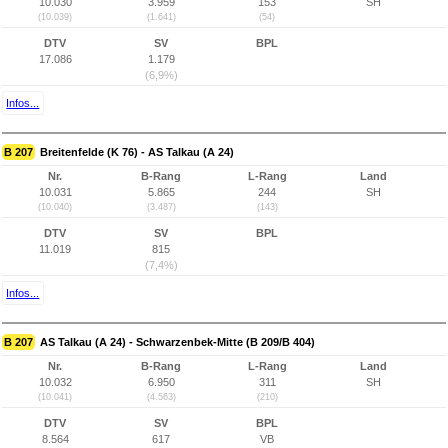
10.030
3.959
153
SH
(10.039)
(1.641)
(54)
DTV
SV
BPL
17.086
1.179
(6,9%)
Infos...
B 207
Breitenfelde (K 76) - AS Talkau (A 24)
Nr.
B-Rang
L-Rang
Land
10.031
5.865
244
SH
(10.040)
(3.487)
(143)
DTV
SV
BPL
11.019
815
(7,4%)
Infos...
B 207
AS Talkau (A 24) - Schwarzenbek-Mitte (B 209/B 404)
Nr.
B-Rang
L-Rang
Land
10.032
6.950
311
SH
(10.041)
(4.563)
(210)
DTV
SV
BPL
8.564
617
VB