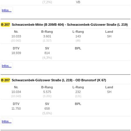
(7,2%)
VB
Infos...
B 207
Schwarzenbek-Mitte (B 209/B 404) - Schwarzenbek-Gülzower Straße (L 219)
Nr.
B-Rang
L-Rang
Land
10.033
3.601
143
SH
(10.042)
(1.317)
(46)
DTV
SV
BPL
18.939
814
(4,3%)
Infos...
B 207
Schwarzenbek-Gülzower Straße (L 219) - OD Brunstorf (K 67)
Nr.
B-Rang
L-Rang
Land
10.034
5.575
232
SH
(10.043)
(3.201)
(131)
DTV
SV
BPL
11.750
658
(5,6%)
Infos...