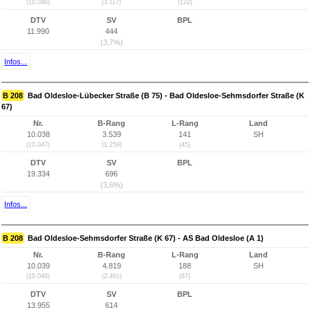
(10.046)
(3.117)
(122)
DTV
SV
BPL
11.990
444
(3,7%)
Infos...
B 208
Bad Oldesloe-Lübecker Straße (B 75) - Bad Oldesloe-Sehmsdorfer Straße (K
67)
Nr.
B-Rang
L-Rang
Land
10.038
3.539
141
SH
(10.047)
(1.259)
(45)
DTV
SV
BPL
19.334
696
(3,6%)
Infos...
B 208
Bad Oldesloe-Sehmsdorfer Straße (K 67) - AS Bad Oldesloe (A 1)
Nr.
B-Rang
L-Rang
Land
10.039
4.819
188
SH
(10.048)
(2.461)
(87)
DTV
SV
BPL
13.955
614