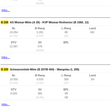
(6,6%)
Infos...
B 208
AS Wismar-Mitte (A 20) - KVP Wismar-Rothentor (B 106/L 12)
Nr.
B-Rang
L-Rang
Land
10.054
5.281
88
MV
(10.063)
(2.913)
(28)
DTV
SV
BPL
12.567
578
(4,6%)
Infos...
B 209
Schwarzenbek-Mitte (B 207/B 404) - Wangelau (L 205)
Nr.
B-Rang
L-Rang
Land
10.055
6.929
308
SH
(10.064)
(4.542)
(207)
DTV
SV
BPL
8.620
465
VB
(5,4%)
VB
Infos...