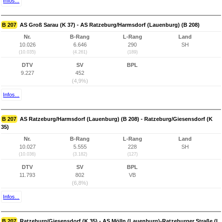
Infos...
B 207
AS Groß Sarau (K 37) - AS Ratzeburg/Harmsdorf (Lauenburg) (B 208)
Nr.
B-Rang
L-Rang
Land
10.026
6.646
290
SH
(10.035)
(4.261)
(189)
DTV
SV
BPL
9.227
452
(4,9%)
Infos...
B 207
AS Ratzeburg/Harmsdorf (Lauenburg) (B 208) - Ratzeburg/Giesensdorf (K
35)
Nr.
B-Rang
L-Rang
Land
10.027
5.555
228
SH
(10.036)
(3.182)
(127)
DTV
SV
BPL
11.793
802
VB
(6,8%)
Infos...
B 207
Ratzeburg/Giesensdorf (K 35) - AS Mölln (Lauenburg)-Ratzeburger Straße (L