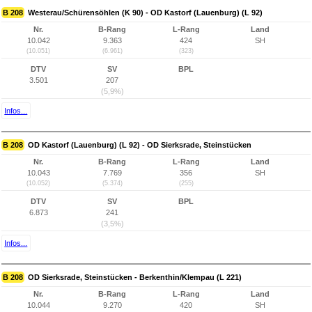
B 208
Westerau/Schürensöhlen (K 90) - OD Kastorf (Lauenburg) (L 92)
Nr.
B-Rang
L-Rang
Land
10.042
9.363
424
SH
(10.051)
(6.961)
(323)
DTV
SV
BPL
3.501
207
(5,9%)
Infos...
B 208
OD Kastorf (Lauenburg) (L 92) - OD Sierksrade, Steinstücken
Nr.
B-Rang
L-Rang
Land
10.043
7.769
356
SH
(10.052)
(5.374)
(255)
DTV
SV
BPL
6.873
241
(3,5%)
Infos...
B 208
OD Sierksrade, Steinstücken - Berkenthin/Klempau (L 221)
Nr.
B-Rang
L-Rang
Land
10.044
9.270
420
SH