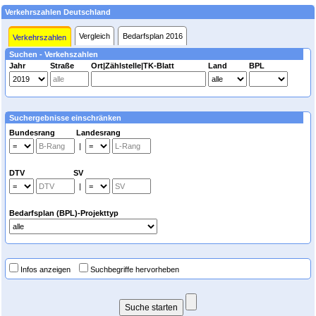
Verkehrszahlen Deutschland
Vergleich
Bedarfsplan 2016
Verkehrszahlen
Suchen - Verkehszahlen
Jahr
Straße
Ort|Zählstelle|TK-Blatt
Land
BPL
Suchergebnisse einschränken
Bundesrang Landesrang
|
DTV SV
|
Bedarfsplan (BPL)-Projekttyp
Infos anzeigen
Suchbegriffe hervorheben