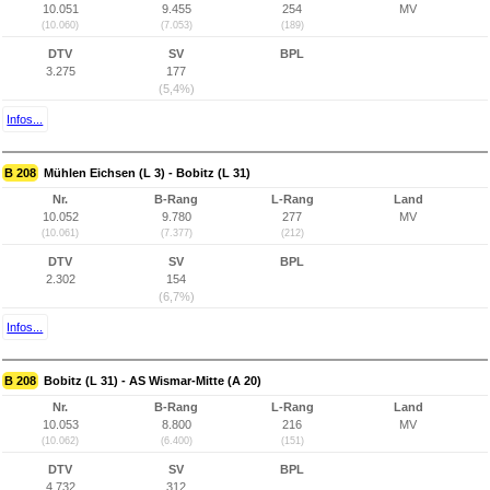
10.051
9.455
254
MV
(10.060)
(7.053)
(189)
DTV
SV
BPL
3.275
177
(5,4%)
Infos...
B 208
Mühlen Eichsen (L 3) - Bobitz (L 31)
Nr.
B-Rang
L-Rang
Land
10.052
9.780
277
MV
(10.061)
(7.377)
(212)
DTV
SV
BPL
2.302
154
(6,7%)
Infos...
B 208
Bobitz (L 31) - AS Wismar-Mitte (A 20)
Nr.
B-Rang
L-Rang
Land
10.053
8.800
216
MV
(10.062)
(6.400)
(151)
DTV
SV
BPL
4.732
312