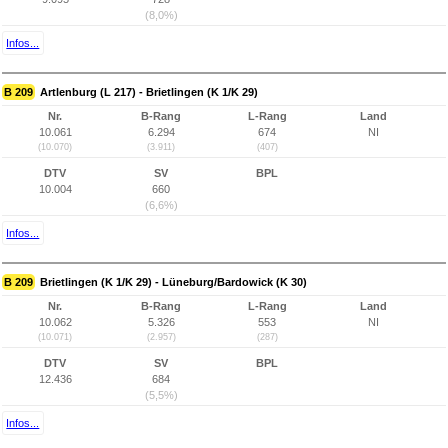
(8,0%)
Infos...
B 209
Artlenburg (L 217) - Brietlingen (K 1/K 29)
Nr.
B-Rang
L-Rang
Land
10.061
6.294
674
NI
(10.070)
(3.911)
(407)
DTV
SV
BPL
10.004
660
(6,6%)
Infos...
B 209
Brietlingen (K 1/K 29) - Lüneburg/Bardowick (K 30)
Nr.
B-Rang
L-Rang
Land
10.062
5.326
553
NI
(10.071)
(2.957)
(287)
DTV
SV
BPL
12.436
684
(5,5%)
Infos...