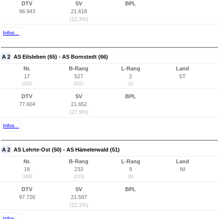
DTV
SV
BPL
96.943
21.618
(22,3%)
Infos...
A 2
AS Eilsleben (65) - AS Bornstedt (66)
Nr.
B-Rang
L-Rang
Land
17
527
2
ST
(202)
(511)
(2)
DTV
SV
BPL
77.604
21.652
(27,9%)
Infos...
A 2
AS Lehrte-Ost (50) - AS Hämelerwald (51)
Nr.
B-Rang
L-Rang
Land
18
233
9
NI
(189)
(233)
(9)
DTV
SV
BPL
97.726
21.597
(22,1%)
Infos...