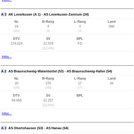
A 3
AK Leverkusen (A 1) - AS Leverkusen-Zentrum (24)
Nr.
B-Rang
L-Rang
Land
19
4
3
NW
(241)
(4)
(3)
DTV
SV
BPL
174.024
21.579
FD
(12,4%)
Infos...
A 2
AS Braunschweig-Watenbüttel (53) - AS Braunschweig-Hafen (54)
Nr.
B-Rang
L-Rang
Land
20
270
17
NI
(193)
(269)
(17)
DTV
SV
BPL
94.058
21.257
(22,6%)
Infos...
A 3
AS Obertshausen (53) - AS Hanau (54)