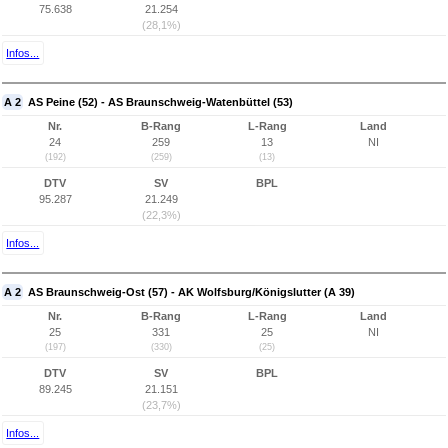
75.638
21.254
(28,1%)
Infos...
A 2
AS Peine (52) - AS Braunschweig-Watenbüttel (53)
Nr.
B-Rang
L-Rang
Land
24
259
13
NI
(192)
(259)
(13)
DTV
SV
BPL
95.287
21.249
(22,3%)
Infos...
A 2
AS Braunschweig-Ost (57) - AK Wolfsburg/Königslutter (A 39)
Nr.
B-Rang
L-Rang
Land
25
331
25
NI
(197)
(330)
(25)
DTV
SV
BPL
89.245
21.151
(23,7%)
Infos...