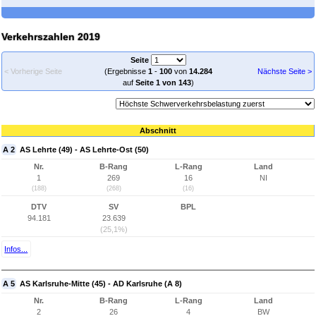
Verkehrszahlen 2019
Seite
< Vorherige Seite
(Ergebnisse
1
-
100
von
14.284
Nächste Seite >
auf
Seite 1 von 143
)
Abschnitt
A 2
AS Lehrte (49) - AS Lehrte-Ost (50)
Nr.
B-Rang
L-Rang
Land
1
269
16
NI
(188)
(268)
(16)
DTV
SV
BPL
94.181
23.639
(25,1%)
Infos...
A 5
AS Karlsruhe-Mitte (45) - AD Karlsruhe (A 8)
Nr.
B-Rang
L-Rang
Land
2
26
4
BW