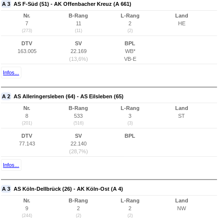
A 3
AS F-Süd (51) - AK Offenbacher Kreuz (A 661)
Nr.
B-Rang
L-Rang
Land
7
11
2
HE
(273)
(11)
(2)
DTV
SV
BPL
163.005
22.169
WB*
(13,6%)
VB-E
Infos...
A 2
AS Alleringersleben (64) - AS Eilsleben (65)
Nr.
B-Rang
L-Rang
Land
8
533
3
ST
(201)
(516)
(3)
DTV
SV
BPL
77.143
22.140
(28,7%)
Infos...
A 3
AS Köln-Dellbrück (26) - AK Köln-Ost (A 4)
Nr.
B-Rang
L-Rang
Land
9
2
2
NW
(244)
(2)
(2)