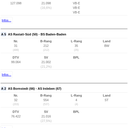
127.098
21.098
VB-E
(16,6%)
VB-E
VB-E
Infos...
A 5
AS Rastatt-Süd (50) - BS Baden-Baden
Nr.
B-Rang
L-Rang
Land
31
212
35
BW
(499)
(212)
(35)
DTV
SV
BPL
99.064
21.002
(21,2%)
Infos...
A 2
AS Bornstedt (66) - AS Irxleben (67)
Nr.
B-Rang
L-Rang
Land
32
554
4
ST
(203)
(537)
(4)
DTV
SV
BPL
76.422
21.016
(27,5%)