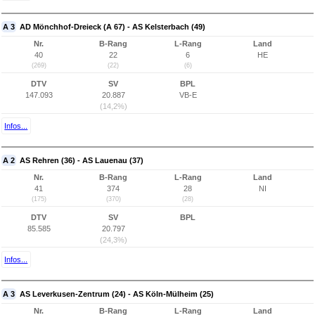
A 3
AD Mönchhof-Dreieck (A 67) - AS Kelsterbach (49)
Nr.
B-Rang
L-Rang
Land
40
22
6
HE
(269)
(22)
(6)
DTV
SV
BPL
147.093
20.887
VB-E
(14,2%)
Infos...
A 2
AS Rehren (36) - AS Lauenau (37)
Nr.
B-Rang
L-Rang
Land
41
374
28
NI
(175)
(370)
(28)
DTV
SV
BPL
85.585
20.797
(24,3%)
Infos...
A 3
AS Leverkusen-Zentrum (24) - AS Köln-Mülheim (25)
Nr.
B-Rang
L-Rang
Land