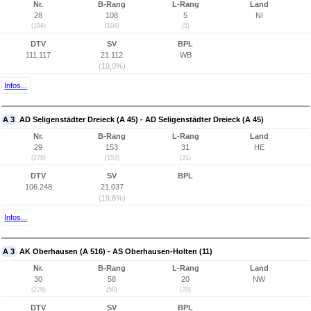
Nr.
B-Rang
L-Rang
Land
28
108
5
NI
(184)
(108)
(5)
DTV
SV
BPL
111.117
21.112
WB
(19,0%)
Infos...
A 3
AD Seligenstädter Dreieck (A 45) - AD Seligenstädter Dreieck (A 45)
Nr.
B-Rang
L-Rang
Land
29
153
31
HE
(278)
(153)
(31)
DTV
SV
BPL
106.248
21.037
(19,8%)
Infos...
A 3
AK Oberhausen (A 516) - AS Oberhausen-Holten (11)
Nr.
B-Rang
L-Rang
Land
30
58
20
NW
(228)
(58)
(20)
DTV
SV
BPL