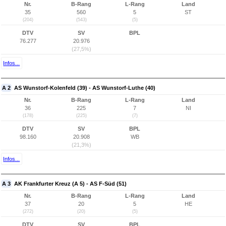
Nr.
B-Rang
L-Rang
Land
35
560
5
ST
(204)
(543)
(5)
DTV
SV
BPL
76.277
20.976
(27,5%)
Infos...
A 2
AS Wunstorf-Kolenfeld (39) - AS Wunstorf-Luthe (40)
Nr.
B-Rang
L-Rang
Land
36
225
7
NI
(178)
(225)
(7)
DTV
SV
BPL
98.160
20.908
WB
(21,3%)
Infos...
A 3
AK Frankfurter Kreuz (A 5) - AS F-Süd (51)
Nr.
B-Rang
L-Rang
Land
37
20
5
HE
(272)
(20)
(5)
DTV
SV
BPL