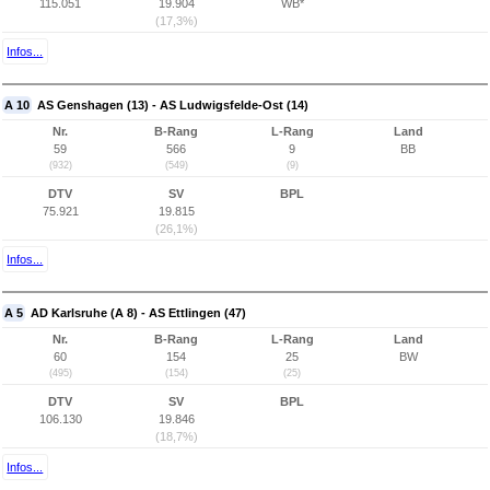
115.051
19.904
WB*
(17,3%)
Infos...
A 10
AS Genshagen (13) - AS Ludwigsfelde-Ost (14)
Nr.
B-Rang
L-Rang
Land
59
566
9
BB
(932)
(549)
(9)
DTV
SV
BPL
75.921
19.815
(26,1%)
Infos...
A 5
AD Karlsruhe (A 8) - AS Ettlingen (47)
Nr.
B-Rang
L-Rang
Land
60
154
25
BW
(495)
(154)
(25)
DTV
SV
BPL
106.130
19.846
(18,7%)
Infos...