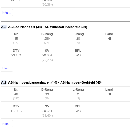
(20,3%)
Infos...
A 2
AS Bad Nenndorf (38) - AS Wunstorf-Kolenfeld (39)
Nr.
B-Rang
L-Rang
Land
45
280
20
NI
(177)
(279)
(20)
DTV
SV
BPL
93.182
20.686
WB
(22,2%)
Infos...
A 2
AS Hannover/Langenhagen (44) - AS Hannover-Bothfeld (45)
Nr.
B-Rang
L-Rang
Land
46
99
2
NI
(183)
(99)
(2)
DTV
SV
BPL
112.415
20.684
WB
(18,4%)
Infos...