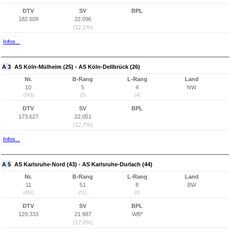
DTV
SV
BPL
182.609
22.096
(12,1%)
Infos...
A 3
AS Köln-Mülheim (25) - AS Köln-Dellbrück (26)
Nr.
B-Rang
L-Rang
Land
10
5
4
NW
(243)
(5)
(4)
DTV
SV
BPL
173.627
22.051
(12,7%)
Infos...
A 5
AS Karlsruhe-Nord (43) - AS Karlsruhe-Durlach (44)
Nr.
B-Rang
L-Rang
Land
11
51
8
BW
(492)
(51)
(8)
DTV
SV
BPL
129.333
21.987
WB*
(17,0%)