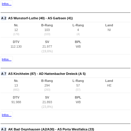
Infos...
A 2
AS Wunstorf-Luthe (40) - AS Garbsen (41)
Nr.
B-Rang
L-Rang
Land
12
103
4
NI
(179)
(103)
(4)
DTV
SV
BPL
112.130
21.977
WB
(19,6%)
Infos...
A 7
AS Kirchheim (87) - AD Hattenbacher Dreieck (A 5)
Nr.
B-Rang
L-Rang
Land
13
294
57
HE
(682)
(293)
(57)
DTV
SV
BPL
91.988
21.893
WB
(23,8%)
Infos...
A 2
AK Bad Oeynhausen (A2/A30) - AS Porta Westfalica (33)