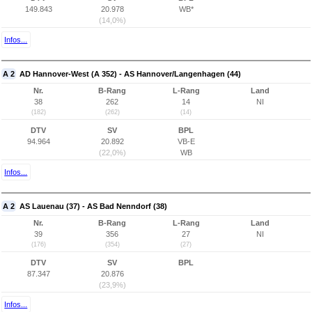
149.843
20.978
WB*
(14,0%)
Infos...
A 2
AD Hannover-West (A 352) - AS Hannover/Langenhagen (44)
Nr.
B-Rang
L-Rang
Land
38
262
14
NI
(182)
(262)
(14)
DTV
SV
BPL
94.964
20.892
VB-E
(22,0%)
WB
Infos...
A 2
AS Lauenau (37) - AS Bad Nenndorf (38)
Nr.
B-Rang
L-Rang
Land
39
356
27
NI
(176)
(354)
(27)
DTV
SV
BPL
87.347
20.876
(23,9%)
Infos...