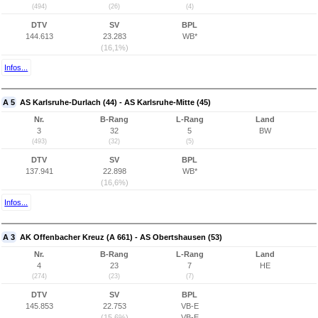
(494)
(26)
(4)
DTV
SV
BPL
144.613
23.283
WB*
(16,1%)
Infos...
A 5
AS Karlsruhe-Durlach (44) - AS Karlsruhe-Mitte (45)
Nr.
B-Rang
L-Rang
Land
3
32
5
BW
(493)
(32)
(5)
DTV
SV
BPL
137.941
22.898
WB*
(16,6%)
Infos...
A 3
AK Offenbacher Kreuz (A 661) - AS Obertshausen (53)
Nr.
B-Rang
L-Rang
Land
4
23
7
HE
(274)
(23)
(7)
DTV
SV
BPL
145.853
22.753
VB-E
(15,6%)
VB-E