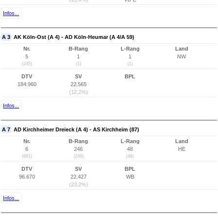
Infos...
A 3
AK Köln-Ost (A 4) - AD Köln-Heumar (A 4/A 59)
Nr.
B-Rang
L-Rang
Land
5
1
1
NW
(245)
(1)
(1)
DTV
SV
BPL
184.960
22.565
(12,2%)
Infos...
A 7
AD Kirchheimer Dreieck (A 4) - AS Kirchheim (87)
Nr.
B-Rang
L-Rang
Land
6
246
48
HE
(681)
(246)
(48)
DTV
SV
BPL
96.670
22.427
WB
(23,2%)
Infos...