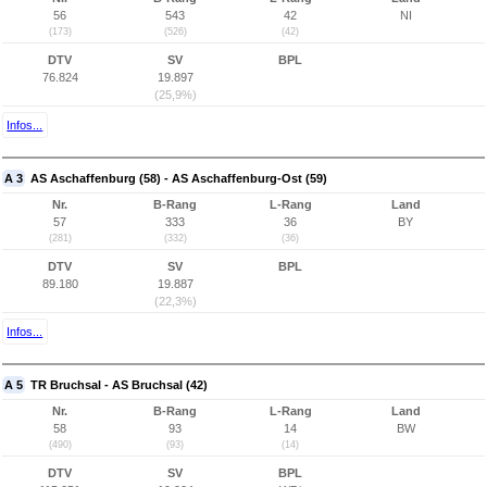
56
543
42
NI
(173)
(526)
(42)
DTV
SV
BPL
76.824
19.897
(25,9%)
Infos...
A 3
AS Aschaffenburg (58) - AS Aschaffenburg-Ost (59)
Nr.
B-Rang
L-Rang
Land
57
333
36
BY
(281)
(332)
(36)
DTV
SV
BPL
89.180
19.887
(22,3%)
Infos...
A 5
TR Bruchsal - AS Bruchsal (42)
Nr.
B-Rang
L-Rang
Land
58
93
14
BW
(490)
(93)
(14)
DTV
SV
BPL