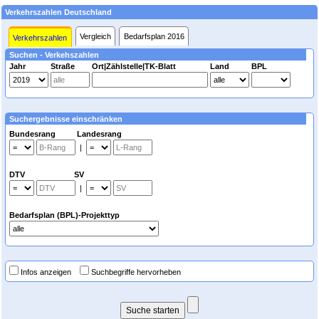
Verkehrszahlen Deutschland
Vergleich
Bedarfsplan 2016
Verkehrszahlen
Suchen - Verkehszahlen
Jahr
Straße
Ort|Zählstelle|TK-Blatt
Land
BPL
Suchergebnisse einschränken
Bundesrang Landesrang
|
DTV SV
|
Bedarfsplan (BPL)-Projekttyp
Infos anzeigen
Suchbegriffe hervorheben