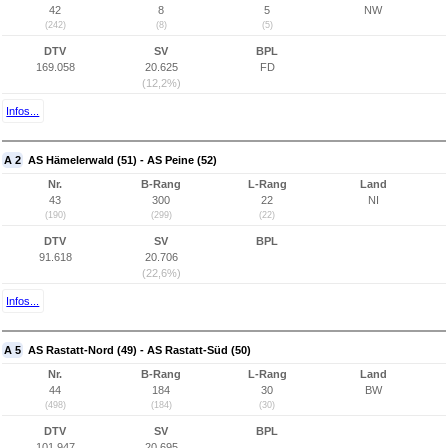
42
8
5
NW
(242)
(8)
(5)
DTV
SV
BPL
169.058
20.625
FD
(12,2%)
Infos...
A 2
AS Hämelerwald (51) - AS Peine (52)
Nr.
B-Rang
L-Rang
Land
43
300
22
NI
(190)
(299)
(22)
DTV
SV
BPL
91.618
20.706
(22,6%)
Infos...
A 5
AS Rastatt-Nord (49) - AS Rastatt-Süd (50)
Nr.
B-Rang
L-Rang
Land
44
184
30
BW
(498)
(184)
(30)
DTV
SV
BPL
101.947
20.695