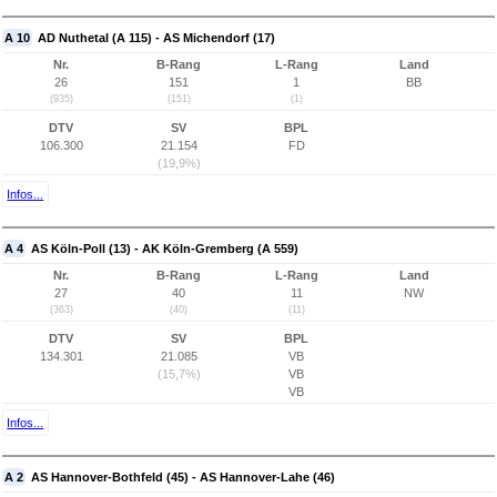
A 10
AD Nuthetal (A 115) - AS Michendorf (17)
Nr.
B-Rang
L-Rang
Land
26
151
1
BB
(935)
(151)
(1)
DTV
SV
BPL
106.300
21.154
FD
(19,9%)
Infos...
A 4
AS Köln-Poll (13) - AK Köln-Gremberg (A 559)
Nr.
B-Rang
L-Rang
Land
27
40
11
NW
(363)
(40)
(11)
DTV
SV
BPL
134.301
21.085
VB
(15,7%)
VB
VB
Infos...
A 2
AS Hannover-Bothfeld (45) - AS Hannover-Lahe (46)