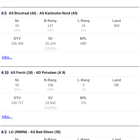
A 5
AS Bruchsal (42) - AS Karlsruhe-Nord (43)
Nr.
B-Rang
L-Rang
Land
54
147
24
BW
(491)
(147)
(24)
DTV
SV
BPL
106.369
20.104
WB*
(18,9%)
Infos...
A 10
AS Ferch (18) - AD Potsdam (A 9)
Nr.
B-Rang
L-Rang
Land
55
198
3
BB
(937)
(198)
(3)
DTV
SV
BPL
100.717
19.942
FD
(19,8%)
Infos...
A 2
LG (NW/NI) - AS Bad Eilsen (35)
Nr.
B-Rang
L-Rang
Land