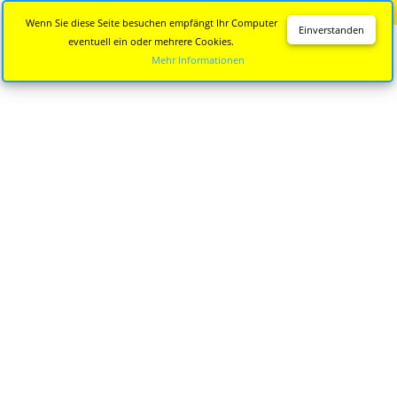
Diese Seite wird nicht mehr aktualisiert.
Zur neuen Seite
Wenn Sie diese Seite besuchen empfängt Ihr Computer
Einverstanden
eventuell ein oder mehrere Cookies.
Mehr Informationen