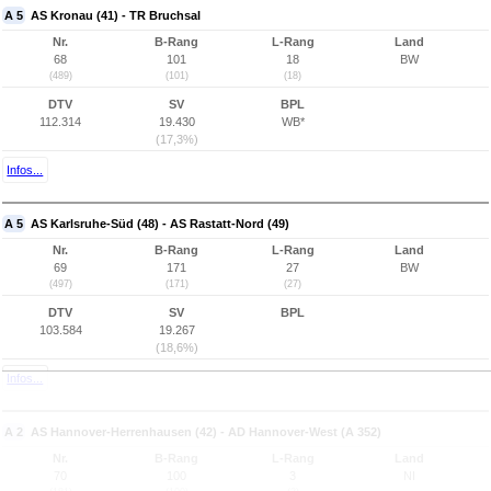
A 5
AS Kronau (41) - TR Bruchsal
Nr.
B-Rang
L-Rang
Land
68
101
18
BW
(489)
(101)
(18)
DTV
SV
BPL
112.314
19.430
WB*
(17,3%)
Infos...
A 5
AS Karlsruhe-Süd (48) - AS Rastatt-Nord (49)
Nr.
B-Rang
L-Rang
Land
69
171
27
BW
(497)
(171)
(27)
DTV
SV
BPL
103.584
19.267
(18,6%)
Infos...
A 2
AS Hannover-Herrenhausen (42) - AD Hannover-West (A 352)
Nr.
B-Rang
L-Rang
Land
70
100
3
NI