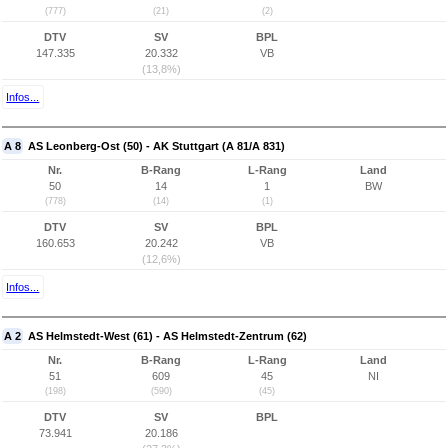
(777)
(21)
(2)
DTV
SV
BPL
147.335
20.332
VB
(13,8%)
Infos...
A 8
AS Leonberg-Ost (50) - AK Stuttgart (A 81/A 831)
Nr.
B-Rang
L-Rang
Land
50
14
1
BW
(778)
(14)
(1)
DTV
SV
BPL
160.653
20.242
VB
(12,6%)
Infos...
A 2
AS Helmstedt-West (61) - AS Helmstedt-Zentrum (62)
Nr.
B-Rang
L-Rang
Land
51
609
45
NI
(198)
(590)
(45)
DTV
SV
BPL
73.941
20.186