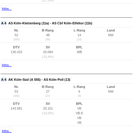
(27,3%)
Infos...
A 4
AS Köln-Klettenberg (11a) - AS Cbf Köln-Eifeltor (11b)
Nr.
B-Rang
L-Rang
Land
52
48
14
NW
(360)
(48)
(14)
DTV
SV
BPL
130.415
20.084
WB
(15,4%)
Infos...
A 4
AK Köln-Süd (A 555) - AS Köln-Poll (13)
Nr.
B-Rang
L-Rang
Land
53
27
6
NW
(362)
(27)
(6)
DTV
SV
BPL
143.581
20.101
VB
(14,0%)
VB-E
VB
VB
Infos...