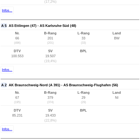
(17,2%)
Infos...
A 5
AS Ettlingen (47) - AS Karlsruhe-Süd (48)
Nr.
B-Rang
L-Rang
Land
66
201
33
BW
(496)
(201)
(33)
DTV
SV
BPL
100.553
19.507
(19,4%)
Infos...
A 2
AK Braunschweig-Nord (A 391) - AS Braunschweig-Flughafen (56)
Nr.
B-Rang
L-Rang
Land
67
379
29
NI
(195)
(374)
(29)
DTV
SV
BPL
85.231
19.433
(22,8%)
Infos...