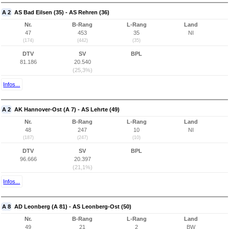
A 2
AS Bad Eilsen (35) - AS Rehren (36)
Nr.
B-Rang
L-Rang
Land
47
453
35
NI
(174)
(442)
(35)
DTV
SV
BPL
81.186
20.540
(25,3%)
Infos...
A 2
AK Hannover-Ost (A 7) - AS Lehrte (49)
Nr.
B-Rang
L-Rang
Land
48
247
10
NI
(187)
(247)
(10)
DTV
SV
BPL
96.666
20.397
(21,1%)
Infos...
A 8
AD Leonberg (A 81) - AS Leonberg-Ost (50)
Nr.
B-Rang
L-Rang
Land
49
21
2
BW