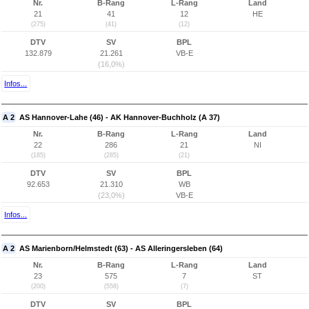
Nr.
B-Rang
L-Rang
Land
21
41
12
HE
(275)
(41)
(12)
DTV
SV
BPL
132.879
21.261
VB-E
(16,0%)
Infos...
A 2
AS Hannover-Lahe (46) - AK Hannover-Buchholz (A 37)
Nr.
B-Rang
L-Rang
Land
22
286
21
NI
(185)
(285)
(21)
DTV
SV
BPL
92.653
21.310
WB
(23,0%)
VB-E
Infos...
A 2
AS Marienborn/Helmstedt (63) - AS Alleringersleben (64)
Nr.
B-Rang
L-Rang
Land
23
575
7
ST
(200)
(558)
(7)
DTV
SV
BPL