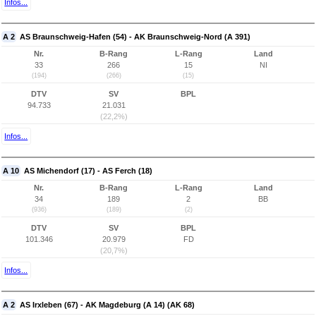
Infos...
A 2
AS Braunschweig-Hafen (54) - AK Braunschweig-Nord (A 391)
Nr.
B-Rang
L-Rang
Land
33
266
15
NI
(194)
(266)
(15)
DTV
SV
BPL
94.733
21.031
(22,2%)
Infos...
A 10
AS Michendorf (17) - AS Ferch (18)
Nr.
B-Rang
L-Rang
Land
34
189
2
BB
(936)
(189)
(2)
DTV
SV
BPL
101.346
20.979
FD
(20,7%)
Infos...
A 2
AS Irxleben (67) - AK Magdeburg (A 14) (AK 68)