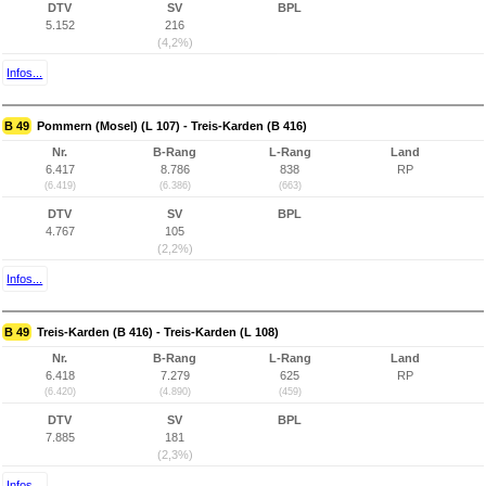
DTV
SV
BPL
5.152
216
(4,2%)
Infos...
B 49
Pommern (Mosel) (L 107) - Treis-Karden (B 416)
Nr.
B-Rang
L-Rang
Land
6.417
8.786
838
RP
(6.419)
(6.386)
(663)
DTV
SV
BPL
4.767
105
(2,2%)
Infos...
B 49
Treis-Karden (B 416) - Treis-Karden (L 108)
Nr.
B-Rang
L-Rang
Land
6.418
7.279
625
RP
(6.420)
(4.890)
(459)
DTV
SV
BPL
7.885
181
(2,3%)
Infos...