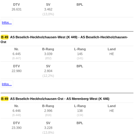
DTV
SV
BPL
26.631
3.462
(13,0%)
Infos...
B 49
AS Beselich-Heckholzhausen-West (K 449) - AS Beselich-Heckholzhausen-
Ost
Nr.
B-Rang
L-Rang
Land
6.445
3.039
145
HE
(6.447)
(852)
(141)
DTV
SV
BPL
22.980
2.804
(12,2%)
Infos...
B 49
AS Beselich-Heckholzhausen-Ost - AS Merenberg-West (K 446)
Nr.
B-Rang
L-Rang
Land
6.446
2.996
138
HE
(6.448)
(816)
(134)
DTV
SV
BPL
23.390
3.228
(13,8%)