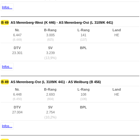
Infos...
B 49
AS Merenberg-West (K 446) - AS Merenberg-Ost (L 3109/K 441)
Nr.
B-Rang
L-Rang
Land
6.447
3.005
141
HE
(6.449)
(825)
(137)
DTV
SV
BPL
23.301
3.239
(13,9%)
Infos...
B 49
AS Merenberg-Ost (L 3109/K 441) - AS Weilburg (B 456)
Nr.
B-Rang
L-Rang
Land
6.448
2.693
108
HE
(6.450)
(604)
(106)
DTV
SV
BPL
27.004
2.754
(10,2%)
Infos...