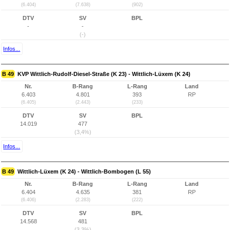
(6.404)
(7.638)
(902)
DTV
SV
BPL
-
-
(-)
Infos...
B 49
KVP Wittlich-Rudolf-Diesel-Straße (K 23) - Wittlich-Lüxem (K 24)
Nr.
B-Rang
L-Rang
Land
6.403
4.801
393
RP
(6.405)
(2.443)
(233)
DTV
SV
BPL
14.019
477
(3,4%)
Infos...
B 49
Wittlich-Lüxem (K 24) - Wittlich-Bombogen (L 55)
Nr.
B-Rang
L-Rang
Land
6.404
4.635
381
RP
(6.406)
(2.283)
(222)
DTV
SV
BPL
14.568
481
(3,3%)