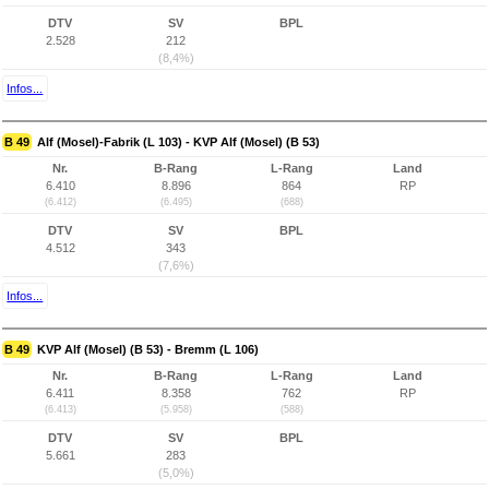
DTV
SV
BPL
2.528
212
(8,4%)
Infos...
B 49
Alf (Mosel)-Fabrik (L 103) - KVP Alf (Mosel) (B 53)
Nr.
B-Rang
L-Rang
Land
6.410
8.896
864
RP
(6.412)
(6.495)
(688)
DTV
SV
BPL
4.512
343
(7,6%)
Infos...
B 49
KVP Alf (Mosel) (B 53) - Bremm (L 106)
Nr.
B-Rang
L-Rang
Land
6.411
8.358
762
RP
(6.413)
(5.958)
(588)
DTV
SV
BPL
5.661
283
(5,0%)