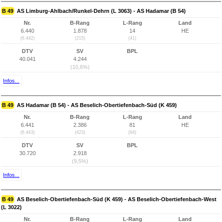
B 49
AS Limburg-Ahlbach/Runkel-Dehrn (L 3063) - AS Hadamar (B 54)
Nr.
B-Rang
L-Rang
Land
6.440
1.878
14
HE
(6.442)
(215)
(41)
DTV
SV
BPL
40.041
4.244
(10,6%)
Infos...
B 49
AS Hadamar (B 54) - AS Beselich-Obertiefenbach-Süd (K 459)
Nr.
B-Rang
L-Rang
Land
6.441
2.386
81
HE
(6.443)
(423)
(84)
DTV
SV
BPL
30.720
2.918
(9,5%)
Infos...
B 49
AS Beselich-Obertiefenbach-Süd (K 459) - AS Beselich-Obertiefenbach-West
(L 3022)
Nr.
B-Rang
L-Rang
Land