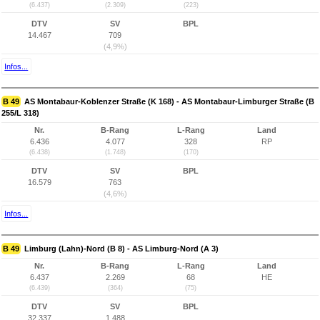
(6.437)
(2.309)
(223)
DTV
SV
BPL
14.467
709
(4,9%)
Infos...
B 49
AS Montabaur-Koblenzer Straße (K 168) - AS Montabaur-Limburger Straße (B
255/L 318)
Nr.
B-Rang
L-Rang
Land
6.436
4.077
328
RP
(6.438)
(1.748)
(170)
DTV
SV
BPL
16.579
763
(4,6%)
Infos...
B 49
Limburg (Lahn)-Nord (B 8) - AS Limburg-Nord (A 3)
Nr.
B-Rang
L-Rang
Land
6.437
2.269
68
HE
(6.439)
(364)
(75)
DTV
SV
BPL
32.337
1.488