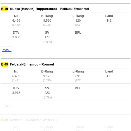
B 49
Mücke (Hessen)-Ruppertenrod - Feldatal-Ermenrod
Nr.
B-Rang
L-Rang
Land
6.468
9.550
920
HE
(6.470)
(7.148)
(901)
DTV
SV
BPL
3.000
177
(5,9%)
Infos...
B 49
Feldatal-Ermenrod - Romrod
Nr.
B-Rang
L-Rang
Land
6.469
9.172
891
HE
(6.471)
(6.770)
(872)
DTV
SV
BPL
3.918
223
(5,7%)
Infos...
B 49
Romrod - AS Alsfeld-West (A 5)
Nr.
B-Rang
L-Rang
Land