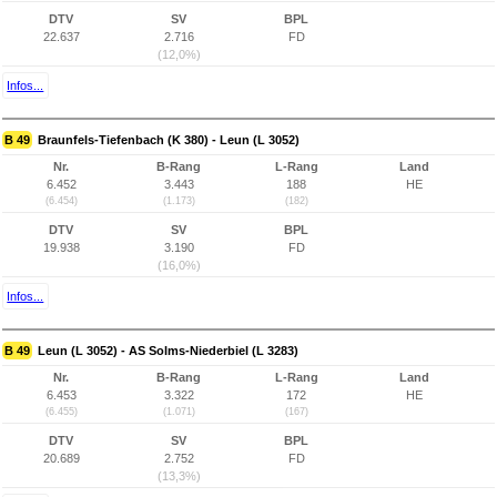
DTV
SV
BPL
22.637
2.716
FD
(12,0%)
Infos...
B 49
Braunfels-Tiefenbach (K 380) - Leun (L 3052)
Nr.
B-Rang
L-Rang
Land
6.452
3.443
188
HE
(6.454)
(1.173)
(182)
DTV
SV
BPL
19.938
3.190
FD
(16,0%)
Infos...
B 49
Leun (L 3052) - AS Solms-Niederbiel (L 3283)
Nr.
B-Rang
L-Rang
Land
6.453
3.322
172
HE
(6.455)
(1.071)
(167)
DTV
SV
BPL
20.689
2.752
FD
(13,3%)