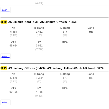
(4,6%)
Infos...
B 49
AS Limburg-Nord (A 3) - AS Limburg-Offheim (K 473)
Nr.
B-Rang
L-Rang
Land
6.438
1.412
177
HE
(6.440)
(106)
(19)
DTV
SV
BPL
49.624
3.821
(7,7%)
Infos...
B 49
AS Limburg-Offheim (K 473) - AS Limburg-Ahlbach/Runkel-Dehrn (L 3063)
Nr.
B-Rang
L-Rang
Land
6.439
1.369
172
HE
(6.441)
(97)
(16)
DTV
SV
BPL
50.726
4.768
(9,4%)
Infos...