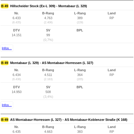
B 49
Hillscheider Stock (Ex-L 309) - Montabaur (L 329)
Nr.
B-Rang
L-Rang
Land
6.433
4.763
389
RP
(6.435)
(2.406)
(229)
DTV
SV
BPL
14.151
99
(0,7%)
Infos...
B 49
Montabaur (L 329) - AS Montabaur-Horressen (L 327)
Nr.
B-Rang
L-Rang
Land
6.434
4.511
364
RP
(6.436)
(2.163)
(205)
DTV
SV
BPL
14.950
508
(3,4%)
Infos...
B 49
AS Montabaur-Horressen (L 327) - AS Montabaur-Koblenzer Straße (K 168)
Nr.
B-Rang
L-Rang
Land
6.435
4.663
383
RP