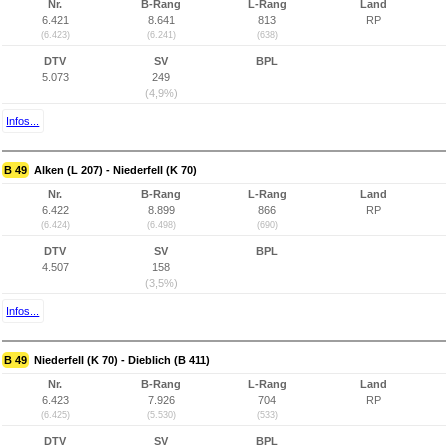
Nr.
B-Rang
L-Rang
Land
6.421
8.641
813
RP
(6.423)
(6.241)
(638)
DTV
SV
BPL
5.073
249
(4,9%)
Infos...
B 49
Alken (L 207) - Niederfell (K 70)
Nr.
B-Rang
L-Rang
Land
6.422
8.899
866
RP
(6.424)
(6.498)
(690)
DTV
SV
BPL
4.507
158
(3,5%)
Infos...
B 49
Niederfell (K 70) - Dieblich (B 411)
Nr.
B-Rang
L-Rang
Land
6.423
7.926
704
RP
(6.425)
(5.530)
(533)
DTV
SV
BPL