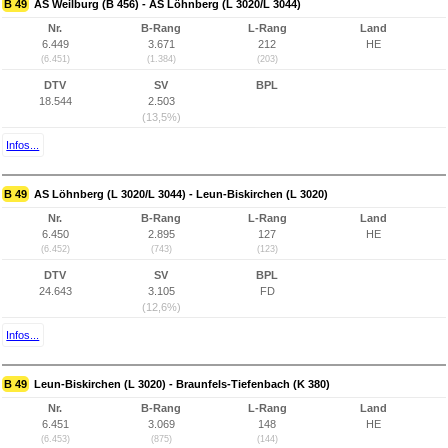
B 49
AS Weilburg (B 456) - AS Löhnberg (L 3020/L 3044)
Nr.
B-Rang
L-Rang
Land
6.449
3.671
212
HE
(6.451)
(1.384)
(203)
DTV
SV
BPL
18.544
2.503
(13,5%)
Infos...
B 49
AS Löhnberg (L 3020/L 3044) - Leun-Biskirchen (L 3020)
Nr.
B-Rang
L-Rang
Land
6.450
2.895
127
HE
(6.452)
(743)
(123)
DTV
SV
BPL
24.643
3.105
FD
(12,6%)
Infos...
B 49
Leun-Biskirchen (L 3020) - Braunfels-Tiefenbach (K 380)
Nr.
B-Rang
L-Rang
Land
6.451
3.069
148
HE
(6.453)
(875)
(144)