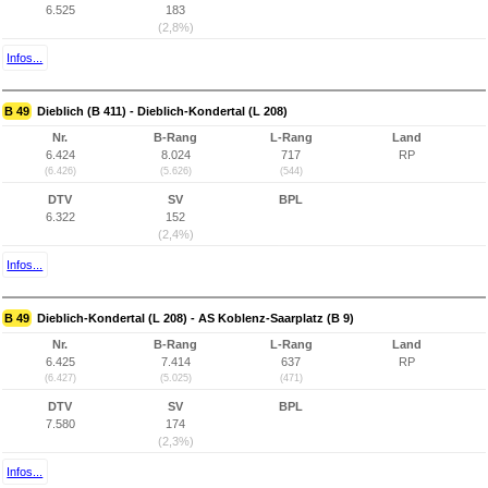
6.525
183
(2,8%)
Infos...
B 49
Dieblich (B 411) - Dieblich-Kondertal (L 208)
Nr.
B-Rang
L-Rang
Land
6.424
8.024
717
RP
(6.426)
(5.626)
(544)
DTV
SV
BPL
6.322
152
(2,4%)
Infos...
B 49
Dieblich-Kondertal (L 208) - AS Koblenz-Saarplatz (B 9)
Nr.
B-Rang
L-Rang
Land
6.425
7.414
637
RP
(6.427)
(5.025)
(471)
DTV
SV
BPL
7.580
174
(2,3%)
Infos...