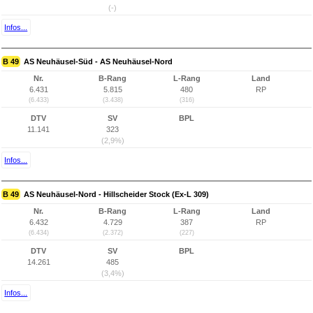
(-)
Infos...
B 49
AS Neuhäusel-Süd - AS Neuhäusel-Nord
Nr.
B-Rang
L-Rang
Land
6.431
5.815
480
RP
(6.433)
(3.438)
(316)
DTV
SV
BPL
11.141
323
(2,9%)
Infos...
B 49
AS Neuhäusel-Nord - Hillscheider Stock (Ex-L 309)
Nr.
B-Rang
L-Rang
Land
6.432
4.729
387
RP
(6.434)
(2.372)
(227)
DTV
SV
BPL
14.261
485
(3,4%)
Infos...