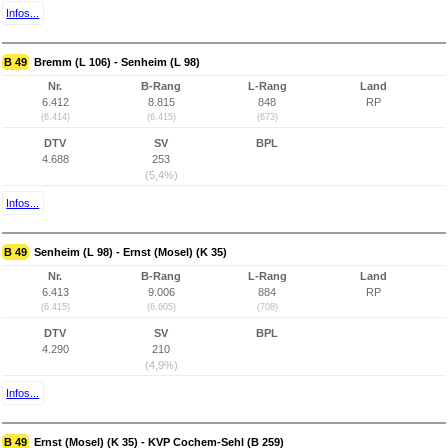
Infos...
B 49
Bremm (L 106) - Senheim (L 98)
Nr.
B-Rang
L-Rang
Land
6.412
8.815
848
RP
(6.414)
(6.415)
(673)
DTV
SV
BPL
4.688
253
(5,4%)
Infos...
B 49
Senheim (L 98) - Ernst (Mosel) (K 35)
Nr.
B-Rang
L-Rang
Land
6.413
9.006
884
RP
(6.415)
(6.605)
(708)
DTV
SV
BPL
4.290
210
(4,9%)
Infos...
B 49
Ernst (Mosel) (K 35) - KVP Cochem-Sehl (B 259)