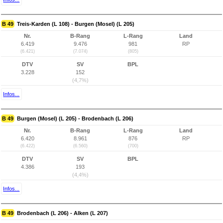
B 49
Treis-Karden (L 108) - Burgen (Mosel) (L 205)
Nr.
B-Rang
L-Rang
Land
6.419
9.476
981
RP
(6.421)
(7.074)
(805)
DTV
SV
BPL
3.228
152
(4,7%)
Infos...
B 49
Burgen (Mosel) (L 205) - Brodenbach (L 206)
Nr.
B-Rang
L-Rang
Land
6.420
8.961
876
RP
(6.422)
(6.560)
(700)
DTV
SV
BPL
4.386
193
(4,4%)
Infos...
B 49
Brodenbach (L 206) - Alken (L 207)