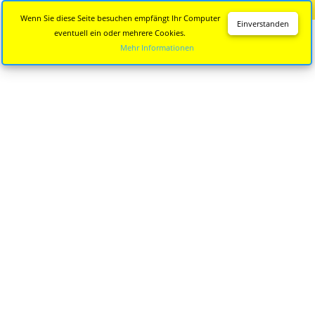
Diese Seite wird nicht mehr aktualisiert.
Zur neuen Seite
Wenn Sie diese Seite besuchen empfängt Ihr Computer
Einverstanden
eventuell ein oder mehrere Cookies.
Mehr Informationen