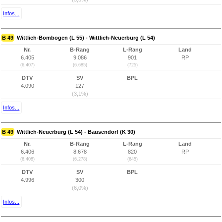
Infos...
B 49
Wittlich-Bombogen (L 55) - Wittlich-Neuerburg (L 54)
Nr.
B-Rang
L-Rang
Land
6.405
9.086
901
RP
(6.407)
(6.685)
(725)
DTV
SV
BPL
4.090
127
(3,1%)
Infos...
B 49
Wittlich-Neuerburg (L 54) - Bausendorf (K 30)
Nr.
B-Rang
L-Rang
Land
6.406
8.678
820
RP
(6.408)
(6.278)
(645)
DTV
SV
BPL
4.996
300
(6,0%)
Infos...