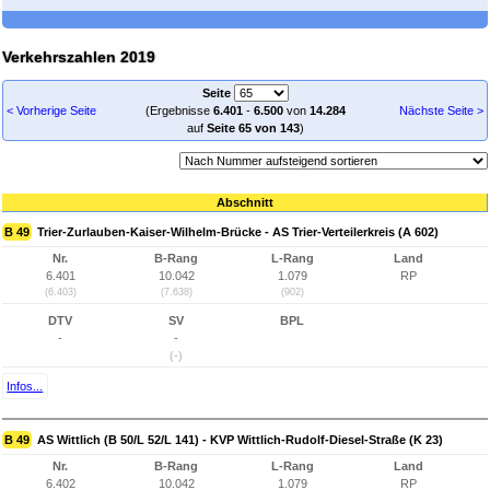
Verkehrszahlen 2019
Seite
< Vorherige Seite
(Ergebnisse
6.401
-
6.500
von
14.284
Nächste Seite >
auf
Seite 65 von 143
)
Abschnitt
B 49
Trier-Zurlauben-Kaiser-Wilhelm-Brücke - AS Trier-Verteilerkreis (A 602)
Nr.
B-Rang
L-Rang
Land
6.401
10.042
1.079
RP
(6.403)
(7.638)
(902)
DTV
SV
BPL
-
-
(-)
Infos...
B 49
AS Wittlich (B 50/L 52/L 141) - KVP Wittlich-Rudolf-Diesel-Straße (K 23)
Nr.
B-Rang
L-Rang
Land
6.402
10.042
1.079
RP