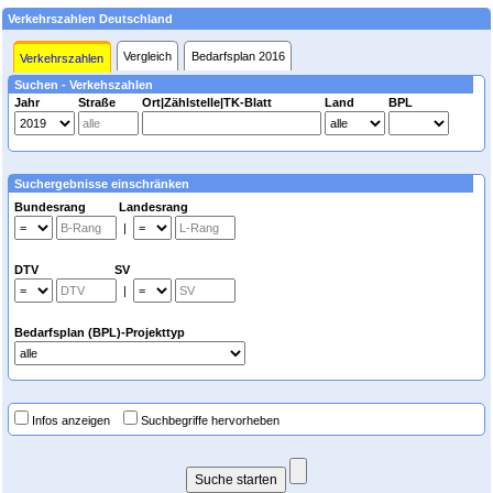
Verkehrszahlen Deutschland
Vergleich
Bedarfsplan 2016
Verkehrszahlen
Suchen - Verkehszahlen
Jahr
Straße
Ort|Zählstelle|TK-Blatt
Land
BPL
Suchergebnisse einschränken
Bundesrang Landesrang
|
DTV SV
|
Bedarfsplan (BPL)-Projekttyp
Infos anzeigen
Suchbegriffe hervorheben