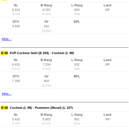
Nr.
B-Rang
L-Rang
Land
6.414
8.707
824
RP
(6.416)
(6.307)
(649)
DTV
SV
BPL
4.939
242
(4,9%)
Infos...
B 49
KVP Cochem-Sehl (B 259) - Cochem (L 98)
Nr.
B-Rang
L-Rang
Land
6.415
7.334
632
RP
(6.417)
(4.945)
(466)
DTV
SV
BPL
7.769
404
(5,2%)
Infos...
B 49
Cochem (L 98) - Pommern (Mosel) (L 107)
Nr.
B-Rang
L-Rang
Land
6.416
8.603
801
RP
(6.418)
(6.203)
(626)