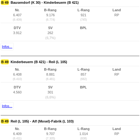
B 49
Bausendorf (K 30) - Kinderbeuern (B 421)
Nr.
B-Rang
L-Rang
Land
6.407
9.176
921
RP
(6.409)
(6.774)
(745)
DTV
SV
BPL
3.912
262
(6,7%)
Infos...
B 49
Kinderbeuern (B 421) - Reil (L 105)
Nr.
B-Rang
L-Rang
Land
6.408
8.881
857
RP
(6.410)
(6.481)
(682)
DTV
SV
BPL
4.560
301
(6,6%)
Infos...
B 49
Reil (L 105) - Alf (Mosel)-Fabrik (L 103)
Nr.
B-Rang
L-Rang
Land
6.409
9.707
1.014
RP
(6.411)
(7.305)
(838)