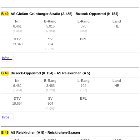
B 49
AS Gießen-Grünberger Straße (A 485) - Buseck-Oppenrod (K 154)
Nr.
B-Rang
L-Rang
Land
6.461
5.015
375
HE
(6.463)
(2.654)
(363)
DTV
SV
BPL
13.340
734
(5,5%)
Infos...
B 49
Buseck-Oppenrod (K 154) - AS Reiskirchen (A 5)
Nr.
B-Rang
L-Rang
Land
6.462
3.483
194
HE
(6.464)
(1.209)
(187)
DTV
SV
BPL
19.654
904
(4,6%)
Infos...
B 49
AS Reiskirchen (A 5) - Reiskirchen-Saasen