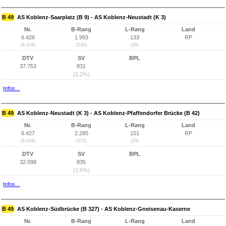
B 49
AS Koblenz-Saarplatz (B 9) - AS Koblenz-Neustadt (K 3)
Nr.
B-Rang
L-Rang
Land
6.426
1.993
133
RP
(6.428)
(245)
(26)
DTV
SV
BPL
37.753
831
(2,2%)
Infos...
B 49
AS Koblenz-Neustadt (K 3) - AS Koblenz-Pfaffendorfer Brücke (B 42)
Nr.
B-Rang
L-Rang
Land
6.427
2.285
151
RP
(6.429)
(371)
(33)
DTV
SV
BPL
32.098
835
(2,6%)
Infos...
B 49
AS Koblenz-Südbrücke (B 327) - AS Koblenz-Gneisenau-Kaserne
Nr.
B-Rang
L-Rang
Land