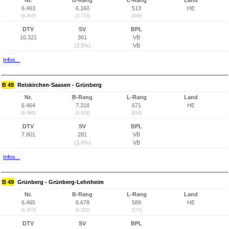
Nr.
B-Rang
L-Rang
Land
6.463
6.160
513
HE
(6.465)
(3.779)
(498)
DTV
SV
BPL
10.321
361
VB
(3,5%)
VB
Infos...
B 49
Reiskirchen-Saasen - Grünberg
Nr.
B-Rang
L-Rang
Land
6.464
7.318
671
HE
(6.466)
(4.929)
(654)
DTV
SV
BPL
7.801
281
VB
(3,6%)
VB
Infos...
B 49
Grünberg - Grünberg-Lehnheim
Nr.
B-Rang
L-Rang
Land
6.465
6.678
589
HE
(6.467)
(4.293)
(574)
DTV
SV
BPL