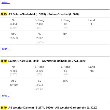
Infos...
B 49
AS Solms-Niederbiel (L 3283) - Solms-Oberbiel (L 3020)
Nr.
B-Rang
L-Rang
Land
6.454
2.480
87
HE
(6.456)
(473)
(89)
DTV
SV
BPL
29.503
2.862
FD
(9,7%)
Infos...
B 49
Solms-Oberbiel (L 3020) - AS Wetzlar-Dalheim (B 277/L 3020)
Nr.
B-Rang
L-Rang
Land
6.455
2.405
82
HE
(6.457)
(433)
(85)
DTV
SV
BPL
30.419
3.072
(10,1%)
Infos...
B 49
AS Wetzlar-Dalheim (B 277/L 3020) - AS Wetzlar-Garbenheim (L 3020)