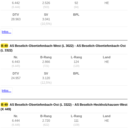
6.442
2.526
92
HE
(6.444)
(503)
(94)
DTV
SV
BPL
28.963
3.041
(10,5%)
Infos...
B 49
AS Beselich-Obertiefenbach-West (L 3022) - AS Beselich-Obertiefenbach-Ost
(L 3322)
Nr.
B-Rang
L-Rang
Land
6.443
2.866
124
HE
(6.445)
(721)
(120)
DTV
SV
BPL
24.957
3.120
(12,5%)
Infos...
B 49
AS Beselich-Obertiefenbach-Ost (L 3322) - AS Beselich-Heckholzhausen-West
(K 449)
Nr.
B-Rang
L-Rang
Land
6.444
2.720
111
HE
(6.446)
(622)
(109)