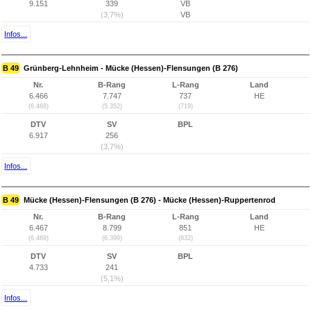
9.151
339
VB
(3,7%)
VB
Infos...
B 49
Grünberg-Lehnheim - Mücke (Hessen)-Flensungen (B 276)
Nr.
B-Rang
L-Rang
Land
6.466
7.747
737
HE
(6.468)
(5.352)
(719)
DTV
SV
BPL
6.917
256
(3,7%)
Infos...
B 49
Mücke (Hessen)-Flensungen (B 276) - Mücke (Hessen)-Ruppertenrod
Nr.
B-Rang
L-Rang
Land
6.467
8.799
851
HE
(6.469)
(6.399)
(832)
DTV
SV
BPL
4.733
241
(5,1%)
Infos...