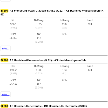
B 200
AS Flensburg-Mads-Clausen-Straße (K 12) - AS Harrislee-Wassersleben (K
81)
Nr.
B-Rang
L-Rang
Land
9.921
5.527
226
SH
(9.930)
(3.154)
(125)
DTV
SV
BPL
11.869
142
(1,2%)
Infos...
B 200
AS Harrislee-Wassersleben (K 81) - AS Harrislee-Kupermühle
Nr.
B-Rang
L-Rang
Land
9.922
4.680
183
SH
(9.931)
(2.325)
(82)
DTV
SV
BPL
14.419
187
(1,3%)
Infos...
B 200
AS Harrislee-Kupermühle - BG Harrislee-Kupfermühle (D/DK)