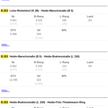
B 203
Lohe-Rickelshof (K 28) - Heide-Marschstraße (B 5)
Nr.
B-Rang
L-Rang
Land
9.961
6.525
285
SH
(9.970)
(4.141)
(184)
DTV
SV
BPL
9.488
294
(3,1%)
Infos...
B 203
Heide-Marschstraße (B 5) - Heide-Brahmsstraße (L 150)
Nr.
B-Rang
L-Rang
Land
9.962
5.343
214
SH
(9.971)
(2.973)
(113)
DTV
SV
BPL
12.395
322
(2,6%)
Infos...
B 203
Heide-Brahmsstraße (L 150) - Heide-Fritz-Thiedemann-Ring