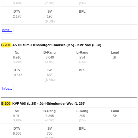
(9.918)
(7.398)
(214)
DTV
SV
BPL
2.178
196
(9,0%)
Infos...
B 200
AS Husum-Flensburger Chausee (B 5) - KVP Viöl (L 28)
Nr.
B-Rang
L-Rang
Land
9.910
6.049
254
SH
(9.919)
(3.668)
(153)
DTV
SV
BPL
10.577
666
(6,3%)
Infos...
B 200
KVP Viöl (L 28) - Jörl-Stieglunder Weg (L 269)
Nr.
B-Rang
L-Rang
Land
9.911
6.895
305
SH
(9.920)
(4.508)
(204)
DTV
SV
BPL
8.688
730