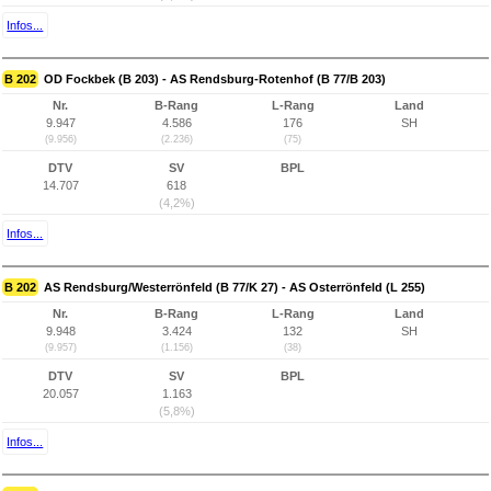
Infos...
B 202
OD Fockbek (B 203) - AS Rendsburg-Rotenhof (B 77/B 203)
Nr.
B-Rang
L-Rang
Land
9.947
4.586
176
SH
(9.956)
(2.236)
(75)
DTV
SV
BPL
14.707
618
(4,2%)
Infos...
B 202
AS Rendsburg/Westerrönfeld (B 77/K 27) - AS Osterrönfeld (L 255)
Nr.
B-Rang
L-Rang
Land
9.948
3.424
132
SH
(9.957)
(1.156)
(38)
DTV
SV
BPL
20.057
1.163
(5,8%)
Infos...