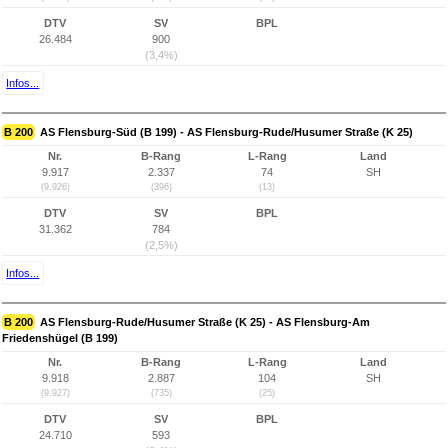
DTV
SV
BPL
26.484
900
(3,4%)
Infos...
B 200
AS Flensburg-Süd (B 199) - AS Flensburg-Rude/Husumer Straße (K 25)
Nr.
B-Rang
L-Rang
Land
9.917
2.337
74
SH
(9.926)
(396)
(13)
DTV
SV
BPL
31.362
784
(2,5%)
Infos...
B 200
AS Flensburg-Rude/Husumer Straße (K 25) - AS Flensburg-Am
Friedenshügel (B 199)
Nr.
B-Rang
L-Rang
Land
9.918
2.887
104
SH
(9.927)
(735)
(25)
DTV
SV
BPL
24.710
593