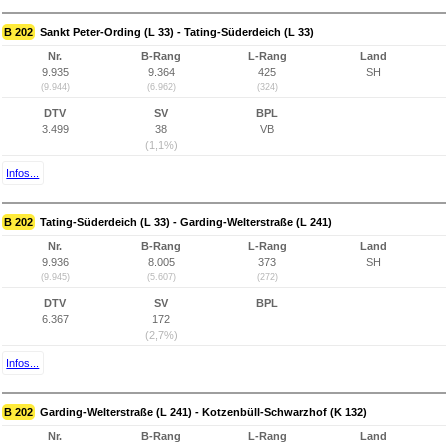
B 202
Sankt Peter-Ording (L 33) - Tating-Süderdeich (L 33)
Nr.
B-Rang
L-Rang
Land
9.935
9.364
425
SH
(9.944)
(6.962)
(324)
DTV
SV
BPL
3.499
38
VB
(1,1%)
Infos...
B 202
Tating-Süderdeich (L 33) - Garding-Welterstraße (L 241)
Nr.
B-Rang
L-Rang
Land
9.936
8.005
373
SH
(9.945)
(5.607)
(272)
DTV
SV
BPL
6.367
172
(2,7%)
Infos...
B 202
Garding-Welterstraße (L 241) - Kotzenbüll-Schwarzhof (K 132)
Nr.
B-Rang
L-Rang
Land