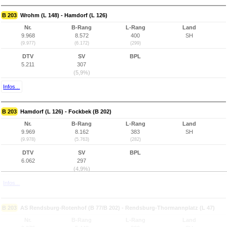
B 203
Wrohm (L 148) - Hamdorf (L 126)
Nr.
B-Rang
L-Rang
Land
9.968
8.572
400
SH
(9.977)
(6.172)
(299)
DTV
SV
BPL
5.211
307
(5,9%)
Infos...
B 203
Hamdorf (L 126) - Fockbek (B 202)
Nr.
B-Rang
L-Rang
Land
9.969
8.162
383
SH
(9.978)
(5.763)
(282)
DTV
SV
BPL
6.062
297
(4,9%)
Infos...
B 203
AS Rendsburg-Rotenhof (B 77/B 202) - Rendsburg-Thormannplatz (L 47)
Nr.
B-Rang
L-Rang
Land