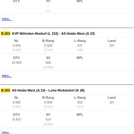
DTV
SV
BPL
-
-
(-)
Infos...
B 203
KVP Wöhrden-Nixdorf (L 153) - AS Heide-West (A 23)
Nr.
B-Rang
L-Rang
Land
9.959
5.926
247
SH
(9.968)
(3.546)
(146)
DTV
SV
BPL
10.859
500
(4,6%)
Infos...
B 203
AS Heide-West (A 23) - Lohe-Rickelshof (K 28)
Nr.
B-Rang
L-Rang
Land
9.960
6.996
315
SH
(9.969)
(4.608)
(214)
DTV
SV
BPL
8.453
414
(4,9%)
Infos...