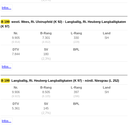
Infos...
B 199
westl. Wees, Ri. Ulstrupfeld (K 92) - Langballig, Ri. Heuberg-Langballigkaten
(K 97)
Nr.
B-Rang
L-Rang
Land
9.905
7.301
330
SH
(9.914)
(4.912)
(229)
DTV
SV
BPL
7.844
180
(2,3%)
Infos...
B 199
Langballig, Ri. Heuberg-Langballigkaten (K 97) - nördl. Niesgrau (L 252)
Nr.
B-Rang
L-Rang
Land
9.906
8.505
397
SH
(9.915)
(6.105)
(296)
DTV
SV
BPL
5.361
145
(2,7%)
Infos...