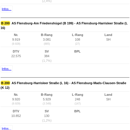
(2,4%)
Infos...
B 200
AS Flensburg-Am Friedenshügel (B 199) - AS Flensburg-Harrisleer Straße (L
16)
Nr.
B-Rang
L-Rang
Land
9.919
3.081
108
SH
(9.928)
(885)
(27)
DTV
SV
BPL
22.575
384
(1,7%)
Infos...
B 200
AS Flensburg-Harrisleer Straße (L 16) - AS Flensburg-Mads-Clausen-Straße
(K 12)
Nr.
B-Rang
L-Rang
Land
9.920
5.929
248
SH
(9.929)
(3.549)
(147)
DTV
SV
BPL
10.852
130
(1,2%)
Infos...