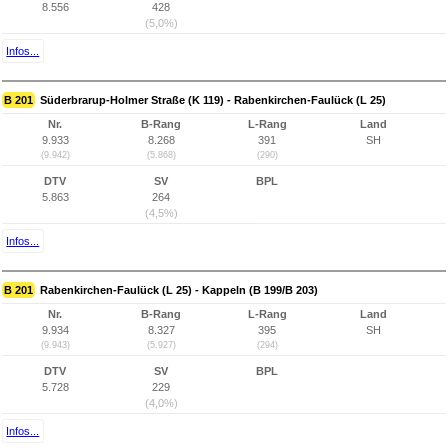
8.556
428
(5,0%)
Infos...
B 201
Süderbrarup-Holmer Straße (K 119) - Rabenkirchen-Faulück (L 25)
Nr.
B-Rang
L-Rang
Land
9.933
8.268
391
SH
(9.942)
(5.868)
(290)
DTV
SV
BPL
5.863
264
(4,5%)
Infos...
B 201
Rabenkirchen-Faulück (L 25) - Kappeln (B 199/B 203)
Nr.
B-Rang
L-Rang
Land
9.934
8.327
395
SH
(9.943)
(5.927)
(294)
DTV
SV
BPL
5.728
229
(4,0%)
Infos...