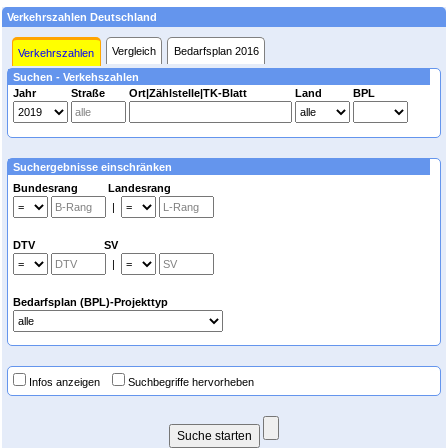
Verkehrszahlen Deutschland
Vergleich
Bedarfsplan 2016
Verkehrszahlen
Suchen - Verkehszahlen
Jahr
Straße
Ort|Zählstelle|TK-Blatt
Land
BPL
Suchergebnisse einschränken
Bundesrang Landesrang
|
DTV SV
|
Bedarfsplan (BPL)-Projekttyp
Infos anzeigen
Suchbegriffe hervorheben