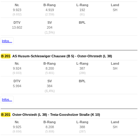
Nr.
B-Rang
L-Rang
Land
9.923
4.919
192
SH
(9.932)
(2.559)
(91)
DTV
SV
BPL
13.602
204
(1,5%)
Infos...
B 201
AS Husum-Schleswiger Chausee (B 5) - Oster-Ohrstedt (L 38)
Nr.
B-Rang
L-Rang
Land
9.924
8.200
387
SH
(9.933)
(5.801)
(286)
DTV
SV
BPL
5.994
384
(6,4%)
Infos...
B 201
Oster-Ohrstedt (L 38) - Treia-Goosholzer Straße (K 10)
Nr.
B-Rang
L-Rang
Land
9.925
8.208
388
SH
(9.934)
(5.808)
(287)