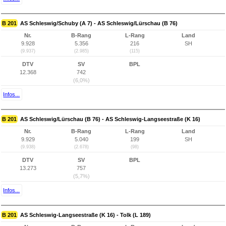
B 201
AS Schleswig/Schuby (A 7) - AS Schleswig/Lürschau (B 76)
Nr.
B-Rang
L-Rang
Land
9.928
5.356
216
SH
(9.937)
(2.985)
(115)
DTV
SV
BPL
12.368
742
(6,0%)
Infos...
B 201
AS Schleswig/Lürschau (B 76) - AS Schleswig-Langseestraße (K 16)
Nr.
B-Rang
L-Rang
Land
9.929
5.040
199
SH
(9.938)
(2.678)
(98)
DTV
SV
BPL
13.273
757
(5,7%)
Infos...
B 201
AS Schleswig-Langseestraße (K 16) - Tolk (L 189)