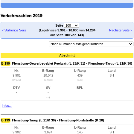
Verkehrszahlen 2019
Seite
< Vorherige Seite
(Ergebnisse
9.901
-
10.000
von
14.284
Nächste Seite >
auf
Seite 100 von 143
)
Abschnitt
B 199
Flensburg-Gewerbegebiet Peelwatt (L 23/K 31) - Flensburg-Tarup (L 21/K 30)
Nr.
B-Rang
L-Rang
Land
9.901
10.042
439
SH
(9.910)
(7.638)
(338)
DTV
SV
BPL
-
-
(-)
Infos...
B 199
Flensburg-Tarup (L 21/K 30) - Flensburg-Nordstraße (K 28)
Nr.
B-Rang
L-Rang
Land
9.902
3.674
145
SH