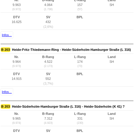
Nr.
B-Rang
L-Rang
Land
9.963
4.064
157
SH
(9.972)
(1.736)
(57)
DTV
SV
BPL
16.625
432
(2,6%)
Infos...
B 203
Heide-Fritz-Thiedemann-Ring - Heide-Süderholm-Hamburger Straße (L 316)
Nr.
B-Rang
L-Rang
Land
9.964
4.522
174
SH
(9.973)
(2.173)
(73)
DTV
SV
BPL
14.915
552
(3,7%)
Infos...
B 203
Heide-Süderholm-Hamburger Straße (L 316) - Heide-Süderholm (K 41) ?
Nr.
B-Rang
L-Rang
Land
9.965
7.312
331
SH
(9.974)
(4.923)
(230)
DTV
SV
BPL