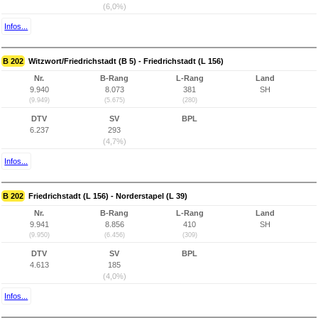
(6,0%)
Infos...
B 202
Witzwort/Friedrichstadt (B 5) - Friedrichstadt (L 156)
Nr.
B-Rang
L-Rang
Land
9.940
8.073
381
SH
(9.949)
(5.675)
(280)
DTV
SV
BPL
6.237
293
(4,7%)
Infos...
B 202
Friedrichstadt (L 156) - Norderstapel (L 39)
Nr.
B-Rang
L-Rang
Land
9.941
8.856
410
SH
(9.950)
(6.456)
(309)
DTV
SV
BPL
4.613
185
(4,0%)
Infos...