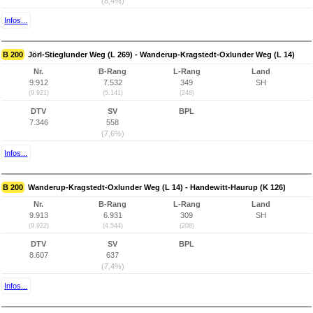
(8,4%)
Infos...
B 200
Jörl-Stieglunder Weg (L 269) - Wanderup-Kragstedt-Oxlunder Weg (L 14)
Nr.
B-Rang
L-Rang
Land
9.912
7.532
349
SH
(9.921)
(5.141)
(248)
DTV
SV
BPL
7.346
558
(7,6%)
Infos...
B 200
Wanderup-Kragstedt-Oxlunder Weg (L 14) - Handewitt-Haurup (K 126)
Nr.
B-Rang
L-Rang
Land
9.913
6.931
309
SH
(9.922)
(4.544)
(208)
DTV
SV
BPL
8.607
637
(7,4%)
Infos...