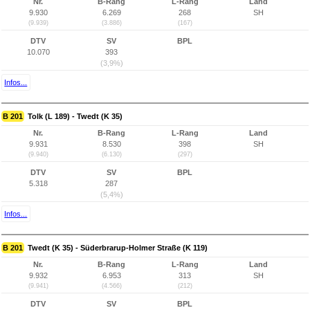
Nr.
B-Rang
L-Rang
Land
9.930
6.269
268
SH
(9.939)
(3.886)
(167)
DTV
SV
BPL
10.070
393
(3,9%)
Infos...
B 201
Tolk (L 189) - Twedt (K 35)
Nr.
B-Rang
L-Rang
Land
9.931
8.530
398
SH
(9.940)
(6.130)
(297)
DTV
SV
BPL
5.318
287
(5,4%)
Infos...
B 201
Twedt (K 35) - Süderbrarup-Holmer Straße (K 119)
Nr.
B-Rang
L-Rang
Land
9.932
6.953
313
SH
(9.941)
(4.566)
(212)
DTV
SV
BPL