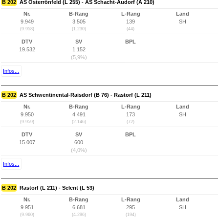
B 202
AS Osterrönfeld (L 255) - AS Schacht-Audorf (A 210)
Nr.
B-Rang
L-Rang
Land
9.949
3.505
139
SH
(9.958)
(1.230)
(44)
DTV
SV
BPL
19.532
1.152
(5,9%)
Infos...
B 202
AS Schwentinental-Raisdorf (B 76) - Rastorf (L 211)
Nr.
B-Rang
L-Rang
Land
9.950
4.491
173
SH
(9.959)
(2.146)
(72)
DTV
SV
BPL
15.007
600
(4,0%)
Infos...
B 202
Rastorf (L 211) - Selent (L 53)
Nr.
B-Rang
L-Rang
Land
9.951
6.681
295
SH
(9.960)
(4.296)
(194)