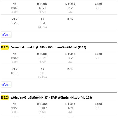
Nr.
B-Rang
L-Rang
Land
9.956
6.174
262
SH
(9.965)
(3.793)
(161)
DTV
SV
BPL
10.291
463
(4,5%)
Infos...
B 203
Oesterdeichstrich (L 156) - Wöhrden-Großbüttel (K 33)
Nr.
B-Rang
L-Rang
Land
9.957
7.128
322
SH
(9.966)
(4.739)
(221)
DTV
SV
BPL
8.175
441
(5,4%)
Infos...
B 203
Wöhrden-Großbüttel (K 33) - KVP Wöhrden-Nixdorf (L 153)
Nr.
B-Rang
L-Rang
Land
9.958
10.042
439
SH
(9.967)
(7.638)
(338)