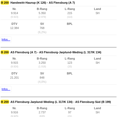
B 200
Handewitt-Haurup (K 126) - AS Flensburg (A 7)
Nr.
B-Rang
L-Rang
Land
9.914
5.350
215
SH
(9.923)
(2.979)
(114)
DTV
SV
BPL
12.384
768
(6,2%)
Infos...
B 200
AS Flensburg (A 7) - AS Flensburg-Jarplund-Weding (L 317/K 134)
Nr.
B-Rang
L-Rang
Land
9.915
3.250
123
SH
(9.924)
(1.018)
(33)
DTV
SV
BPL
21.201
848
(4,0%)
Infos...
B 200
AS Flensburg-Jarplund-Weding (L 317/K 134) - AS Flensburg-Süd (B 199)
Nr.
B-Rang
L-Rang
Land
9.916
2.737
97
SH
(9.925)
(635)
(21)