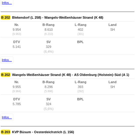
Infos...
B 202
Blekendorf (L 258) - Wangels-Weißenhäuser Strand (K 48)
Nr.
B-Rang
L-Rang
Land
9.954
8.610
402
SH
(9.963)
(6.210)
(301)
DTV
SV
BPL
5.141
329
(6,4%)
Infos...
B 202
Wangels-Weißenhäuser Strand (K 48) - AS Oldenburg (Holstein)-Süd (A 1)
Nr.
B-Rang
L-Rang
Land
9.955
8.296
393
SH
(9.964)
(5.896)
(292)
DTV
SV
BPL
5.785
324
(5,6%)
Infos...
B 203
KVP Büsum - Oesterdeichstrich (L 156)