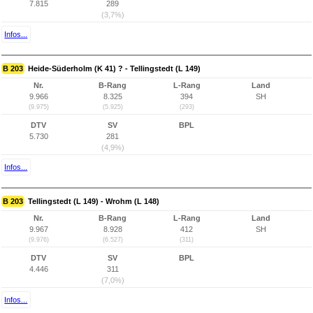
7.815
289
(3,7%)
Infos...
B 203
Heide-Süderholm (K 41) ? - Tellingstedt (L 149)
Nr.
B-Rang
L-Rang
Land
9.966
8.325
394
SH
(9.975)
(5.925)
(293)
DTV
SV
BPL
5.730
281
(4,9%)
Infos...
B 203
Tellingstedt (L 149) - Wrohm (L 148)
Nr.
B-Rang
L-Rang
Land
9.967
8.928
412
SH
(9.976)
(6.527)
(311)
DTV
SV
BPL
4.446
311
(7,0%)
Infos...