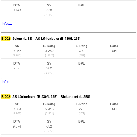
DTV
SV
BPL
9.143
338
(3,7%)
Infos...
B 202
Selent (L 53) - AS Lütjenburg (B 430/L 165)
Nr.
B-Rang
L-Rang
Land
9.952
8.262
390
SH
(9.961)
(5.862)
(289)
DTV
SV
BPL
5.871
282
(4,8%)
Infos...
B 202
AS Lütjenburg (B 430/L 165) - Blekendorf (L 258)
Nr.
B-Rang
L-Rang
Land
9.953
6.345
275
SH
(9.962)
(3.961)
(174)
DTV
SV
BPL
9.876
652
(6,6%)