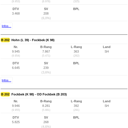
(9.953)
(6.976)
(325)
DTV
SV
BPL
3.468
208
(6,0%)
Infos...
B 202
Hohn (L 39) - Fockbek (K 98)
Nr.
B-Rang
L-Rang
Land
9.945
7.867
363
SH
(9.954)
(5.471)
(262)
DTV
SV
BPL
6.645
239
(3,6%)
Infos...
B 202
Fockbek (K 98) - OD Fockbek (B 203)
Nr.
B-Rang
L-Rang
Land
9.946
8.281
392
SH
(9.955)
(5.881)
(291)
DTV
SV
BPL
5.825
268
(4,6%)