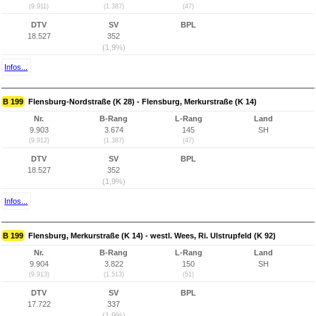
(9.911)
(1.387)
(47)
DTV
SV
BPL
18.527
352
(1,9%)
Infos...
B 199
Flensburg-Nordstraße (K 28) - Flensburg, Merkurstraße (K 14)
Nr.
B-Rang
L-Rang
Land
9.903
3.674
145
SH
(9.912)
(1.387)
(47)
DTV
SV
BPL
18.527
352
(1,9%)
Infos...
B 199
Flensburg, Merkurstraße (K 14) - westl. Wees, Ri. Ulstrupfeld (K 92)
Nr.
B-Rang
L-Rang
Land
9.904
3.822
150
SH
(9.913)
(1.513)
(51)
DTV
SV
BPL
17.722
337
(1,9%)