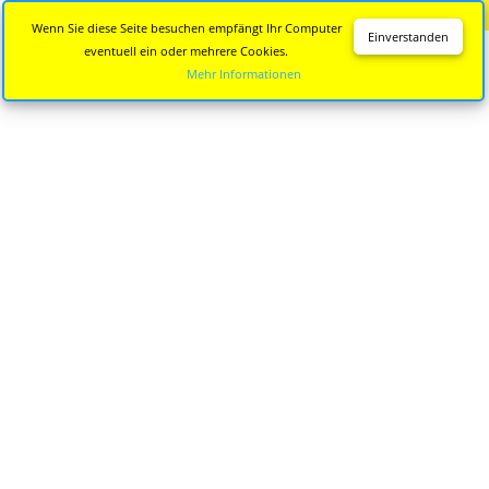
Diese Seite wird nicht mehr aktualisiert.
Zur neuen Seite
Wenn Sie diese Seite besuchen empfängt Ihr Computer
Einverstanden
eventuell ein oder mehrere Cookies.
Mehr Informationen