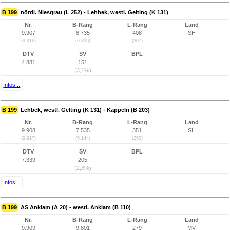
B 199
nördl. Niesgrau (L 252) - Lehbek, westl. Gelting (K 131)
Nr.
B-Rang
L-Rang
Land
9.907
8.735
408
SH
(9.916)
(6.335)
(307)
DTV
SV
BPL
4.881
151
(3,1%)
Infos...
B 199
Lehbek, westl. Gelting (K 131) - Kappeln (B 203)
Nr.
B-Rang
L-Rang
Land
9.908
7.535
351
SH
(9.917)
(5.144)
(250)
DTV
SV
BPL
7.339
205
(2,8%)
Infos...
B 199
AS Anklam (A 20) - westl. Anklam (B 110)
Nr.
B-Rang
L-Rang
Land
9.909
9.801
279
MV