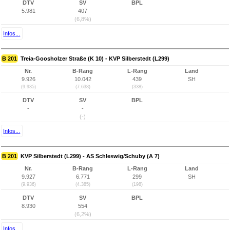
DTV
SV
BPL
5.981
407
(6,8%)
Infos...
B 201
Treia-Goosholzer Straße (K 10) - KVP Silberstedt (L299)
Nr.
B-Rang
L-Rang
Land
9.926
10.042
439
SH
(9.935)
(7.638)
(338)
DTV
SV
BPL
-
-
(-)
Infos...
B 201
KVP Silberstedt (L299) - AS Schleswig/Schuby (A 7)
Nr.
B-Rang
L-Rang
Land
9.927
6.771
299
SH
(9.936)
(4.385)
(198)
DTV
SV
BPL
8.930
554
(6,2%)
Infos...