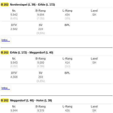
B 202
Norderstapel (L 39) - Erfde (L 172)
Nr.
B-Rang
L-Rang
Land
9.942
9.684
434
SH
(9.951)
(7.282)
(333)
DTV
SV
BPL
2.582
219
(8,5%)
Infos...
B 202
Erfde (L 172) - Meggerdorf (L 40)
Nr.
B-Rang
L-Rang
Land
9.943
9.000
414
SH
(9.952)
(6.599)
(313)
DTV
SV
BPL
4.308
293
(6,8%)
Infos...
B 202
Meggerdorf (L 40) - Hohn (L 39)
Nr.
B-Rang
L-Rang
Land
9.944
9.378
426
SH