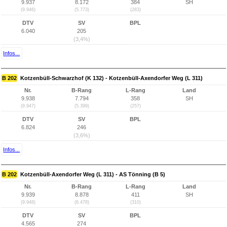
9.937
8.172
384
SH
(9.946)
(5.773)
(283)
DTV
SV
BPL
6.040
205
(3,4%)
Infos...
B 202
Kotzenbüll-Schwarzhof (K 132) - Kotzenbüll-Axendorfer Weg (L 311)
Nr.
B-Rang
L-Rang
Land
9.938
7.794
358
SH
(9.947)
(5.399)
(257)
DTV
SV
BPL
6.824
246
(3,6%)
Infos...
B 202
Kotzenbüll-Axendorfer Weg (L 311) - AS Tönning (B 5)
Nr.
B-Rang
L-Rang
Land
9.939
8.878
411
SH
(9.948)
(6.478)
(310)
DTV
SV
BPL
4.565
274