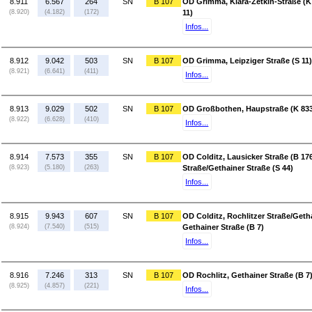
8.911
6.567
264
SN
B 107
OD Grimma, Klara-Zetkin-Straße (K
(8.920)
(4.182)
(172)
11)
Infos...
8.912
9.042
503
SN
B 107
OD Grimma, Leipziger Straße (S 11
(8.921)
(6.641)
(411)
Infos...
8.913
9.029
502
SN
B 107
OD Großbothen, Haupstraße (K 8339
(8.922)
(6.628)
(410)
Infos...
8.914
7.573
355
SN
B 107
OD Colditz, Lausicker Straße (B 176
(8.923)
(5.180)
(263)
Straße/Gethainer Straße (S 44)
Infos...
8.915
9.943
607
SN
B 107
OD Colditz, Rochlitzer Straße/Getha
(8.924)
(7.540)
(515)
Gethainer Straße (B 7)
Infos...
8.916
7.246
313
SN
B 107
OD Rochlitz, Gethainer Straße (B 7)
(8.925)
(4.857)
(221)
Infos...