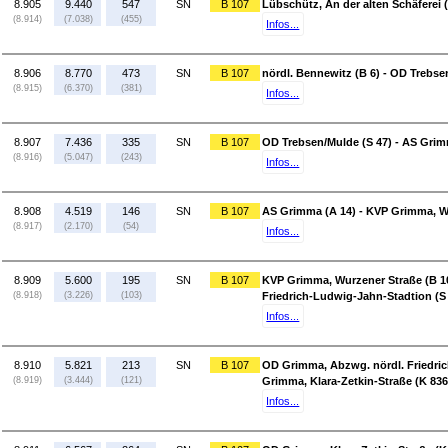
8.905
9.440
547
SN
B 107
Lübschütz, An der alten Schäferei (
(8.914)
(7.038)
(455)
Infos...
8.906
8.770
473
SN
B 107
nördl. Bennewitz (B 6) - OD Trebse
(8.915)
(6.370)
(381)
Infos...
8.907
7.436
335
SN
B 107
OD Trebsen/Mulde (S 47) - AS Grim
(8.916)
(5.047)
(243)
Infos...
8.908
4.519
146
SN
B 107
AS Grimma (A 14) - KVP Grimma, Wu
(8.917)
(2.170)
(54)
Infos...
8.909
5.600
195
SN
B 107
KVP Grimma, Wurzener Straße (B 1
(8.918)
(3.226)
(103)
Friedrich-Ludwig-Jahn-Stadtion (S 
Infos...
8.910
5.821
213
SN
B 107
OD Grimma, Abzwg. nördl. Friedric
(8.919)
(3.444)
(121)
Grimma, Klara-Zetkin-Straße (K 836
Infos...