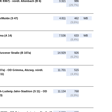
K 8367) - nördl. Altenbach (B 6)
3.321
986
(29,7%)
n/Mulde (S 47)
4.811
462
WB
(9,6%)
ma (A 14)
7.536
633
WB
(8,4%)
rzener Straße (B 107a)
14.929
926
(6,2%)
07a) - OD Grimma, Abzwg. nördl.
11.701
515
11)
(4,4%)
h-Ludwig-Jahn-Stadtion (S 11) - OD
11.134
768
3)
(6,9%)