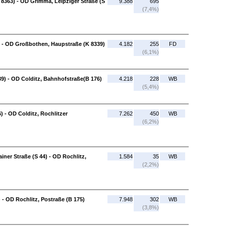
 8363) - OD Grimma, Leipziger Straße (S
9.388
695
(7,4%)
) - OD Großbothen, Haupstraße (K 8339)
4.182
255
FD
(6,1%)
) - OD Colditz, Bahnhofstraße(B 176)
4.218
228
WB
(5,4%)
) - OD Colditz, Rochlitzer
7.262
450
WB
(6,2%)
iner Straße (S 44) - OD Rochlitz,
1.584
35
WB
(2,2%)
 - OD Rochlitz, Postraße (B 175)
7.948
302
WB
(3,8%)