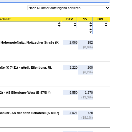
schnitt
DTV
SV
BPL
 Hohenprießnitz, Noitzscher Straße (K
2.065
182
(8,8%)
e (K 7411) - nördl. Eilenburg, Ri.
3.220
200
(6,2%)
2) - AS Eilenburg-West (B 87/S 4)
9.550
1.270
(13,3%)
chütz, An der alten Schäferei (K 8367)
4.021
728
(18,1%)