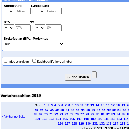
Bundesrang Landesrang
|
DTV SV
|
Bedarfsplan (BPL)-Projekttyp
Infos anzeigen
Suchbegriffe hervorheben
Verkehrszahlen 2019
Seite
1
2
3
4
5
6
7
8
9
10
11
12
13
14
15
16
17
18
19
2
35
36
37
38
39
40
41
42
43
44
45
46
47
48
49
50
51
52
68
69
70
71
72
73
74
75
76
77
78
79
80
81
82
83
84
85
8
< Vorherige Seite
101
102
103
104
105
106
107
108
109
110
111
112
113
114
126
127
128
129
130
131
132
133
134
135
1
(Ergebnisse
8.901
-
9.000
von
14.28