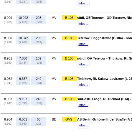
(8.937)
(7.347)
(208)
Infos...
8.929
10.042
293
MV
B 108
südl. OE Teterow - OD Teterow, Nie
(8.938)
(7.638)
(228)
Infos...
8.930
10.042
293
MV
B 108
Teterow, Poggestraße (B 104) - nör
(8.939)
(7.638)
(228)
Infos...
8.931
7.880
169
MV
B 108
nördl. OA Teterow - Thürkow, Ri. 
(8.940)
(5.484)
(104)
Infos...
8.932
9.357
249
MV
B 108
Thürkow, Ri. Sukow-Levitzow (L 23) 
(8.941)
(6.955)
(184)
Infos...
8.933
9.197
243
MV
B 108
süd-östl. Laage, Ri. Diekhof (L14) -
(8.942)
(6.795)
(178)
Infos...
8.934
6.061
65
BE
GVS
AS Berlin-Schönerlinder Straße (A 1
(8.943)
(3.680)
(20)
Infos...