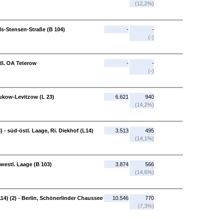
(12,2%)
ls-Stensen-Straße (B 104)
-
-
(-)
dl. OA Teterow
-
-
(-)
Sukow-Levitzow (L 23)
6.621
940
(14,2%)
- süd-östl. Laage, Ri. Diekhof (L14)
3.513
495
(14,1%)
 westl. Laage (B 103)
3.874
566
(14,6%)
14) (2) - Berlin, Schönerlinder Chaussee
10.546
770
(7,3%)