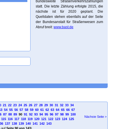
bundesweite Straßenverkehrszählungen
statt. Die letzte Zählung erfolgte 2015, die
nächste ist für 2020 geplant. Die
Quelldaten stehen ebenfalls auf der Seite
der Bundesanstalt für Straßenwesen zum
Abruf breit:
www.bast.de
0
21
22
23
24
25
26
27
28
29
30
31
32
33
34
53
54
55
56
57
58
59
60
61
62
63
64
65
66
67
6
87
88
89
90
91
92
93
94
95
96
97
98
99
100
Nächste Seite >
115
116
117
118
119
120
121
122
123
124
125
36
137
138
139
140
141
142
143
4
auf
Seite 90 von 143
)