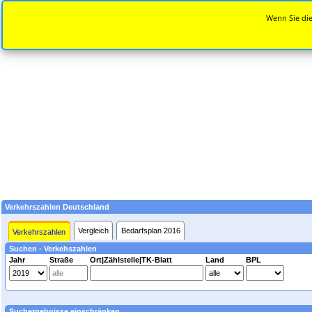
Wenn Sie die
Verkehrszahlen Deutschland
Vergleich
Bedarfsplan 2016
Verkehrszahlen
Suchen - Verkehszahlen
Jahr
Straße
Ort|Zählstelle|TK-Blatt
Land
BPL
Suchergebnisse einschränken