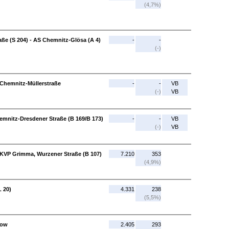
(4,7%)
ße (S 204) - AS Chemnitz-Glösa (A 4)
-
-
(-)
 Chemnitz-Müllerstraße
-
-
VB
(-)
VB
mnitz-Dresdener Straße (B 169/B 173)
-
-
VB
(-)
VB
- KVP Grimma, Wurzener Straße (B 107)
7.210
353
(4,9%)
L 20)
4.331
238
(5,5%)
row
2.405
293