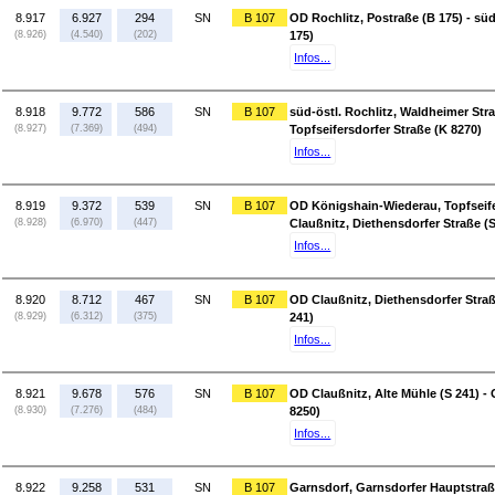
8.917
6.927
294
SN
B 107
OD Rochlitz, Postraße (B 175) - süd
(8.926)
(4.540)
(202)
175)
Infos...
8.918
9.772
586
SN
B 107
süd-östl. Rochlitz, Waldheimer Str
(8.927)
(7.369)
(494)
Topfseifersdorfer Straße (K 8270)
Infos...
8.919
9.372
539
SN
B 107
OD Königshain-Wiederau, Topfseife
(8.928)
(6.970)
(447)
Claußnitz, Diethensdorfer Straße (S
Infos...
8.920
8.712
467
SN
B 107
OD Claußnitz, Diethensdorfer Straß
(8.929)
(6.312)
(375)
241)
Infos...
8.921
9.678
576
SN
B 107
OD Claußnitz, Alte Mühle (S 241) -
(8.930)
(7.276)
(484)
8250)
Infos...
8.922
9.258
531
SN
B 107
Garnsdorf, Garnsdorfer Hauptstraß