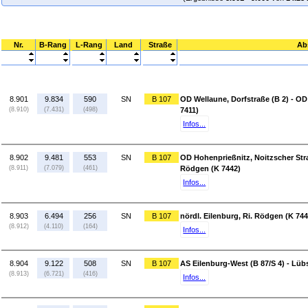
Nr.
B-Rang
L-Rang
Land
Straße
Ab
8.901
9.834
590
SN
B 107
OD Wellaune, Dorfstraße (B 2) - OD
(8.910)
(7.431)
(498)
7411)
Infos...
8.902
9.481
553
SN
B 107
OD Hohenprießnitz, Noitzscher Straß
(8.911)
(7.079)
(461)
Rödgen (K 7442)
Infos...
8.903
6.494
256
SN
B 107
nördl. Eilenburg, Ri. Rödgen (K 744
(8.912)
(4.110)
(164)
Infos...
8.904
9.122
508
SN
B 107
AS Eilenburg-West (B 87/S 4) - Lübs
(8.913)
(6.721)
(416)
Infos...