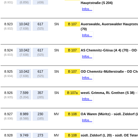
(8.931)
(6.856)
(439)
Hauptstraße (S 204)
Infos...
8.923
10.042
617
SN
B 107
Auerswalde, Auerswalder Hauptstra
(8.932)
(7.638)
(525)
(70)
Infos...
8.924
10.042
617
SN
B 107
AS Chemnitz-Glösa (A 4) (70) - OD
(8.933)
(7.638)
(525)
Infos...
8.925
10.042
617
SN
B 107
OD Chemnitz-Müllerstraße - OD Che
(8.934)
(7.638)
(525)
Infos...
8.926
7.599
357
SN
B 107a
westl. Grimma, Ri. Grethen (S 38) 
(8.935)
(5.204)
(265)
Infos...
8.927
8.989
230
MV
B 108
OA Waren (Müritz) - südl. Ziddorf (
(8.936)
(6.588)
(165)
Infos...
8.928
9.749
273
MV
B 108
südl. Ziddorf (L 20) - südl. OE Tete