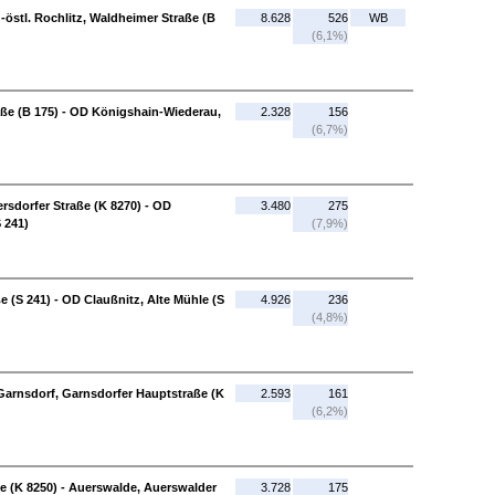
-östl. Rochlitz, Waldheimer Straße (B
8.628
526
WB
(6,1%)
aße (B 175) - OD Königshain-Wiederau,
2.328
156
(6,7%)
rsdorfer Straße (K 8270) - OD
3.480
275
 241)
(7,9%)
e (S 241) - OD Claußnitz, Alte Mühle (S
4.926
236
(4,8%)
 Garnsdorf, Garnsdorfer Hauptstraße (K
2.593
161
(6,2%)
e (K 8250) - Auerswalde, Auerswalder
3.728
175