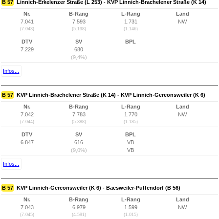
B 57
Linnich-Erkelenzer Straße (L 253) - KVP Linnich-Brachelener Straße (K 14)
Nr.
B-Rang
L-Rang
Land
7.041
7.593
1.731
NW
(7.043)
(5.198)
(1.146)
DTV
SV
BPL
7.229
680
(9,4%)
Infos...
B 57
KVP Linnich-Brachelener Straße (K 14) - KVP Linnich-Gereonsweiler (K 6)
Nr.
B-Rang
L-Rang
Land
7.042
7.783
1.770
NW
(7.044)
(5.388)
(1.185)
DTV
SV
BPL
6.847
616
VB
(9,0%)
VB
Infos...
B 57
KVP Linnich-Gereonsweiler (K 6) - Baesweiler-Puffendorf (B 56)
Nr.
B-Rang
L-Rang
Land
7.043
6.979
1.599
NW
(7.045)
(4.591)
(1.015)