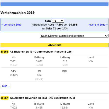
Verkehrszahlen 2019
Seite
< Vorherige Seite
(Ergebnisse
7.001
-
7.100
von
14.284
Nächste Seite >
auf
Seite 71 von 143
)
Abschnitt
B 256
AS Bielstein (A 4) - Gummersbach-Rospe (B 256)
Nr.
B-Rang
L-Rang
Land
7.001
3.642
813
NW
(7.003)
(1.356)
(242)
DTV
SV
BPL
18.693
654
(3,5%)
Infos...
B 56n
AS Zülpich-Rövenich (B 265) - AS Euskirchen (A 1)
Nr.
B-Rang
L-Rang
Land
7.002
8.435
1.884
NW