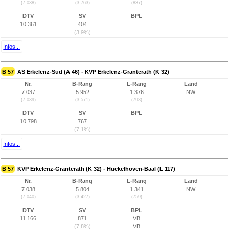
(7.038)
(3.763)
(837)
DTV
SV
BPL
10.361
404
(3,9%)
Infos...
B 57
AS Erkelenz-Süd (A 46) - KVP Erkelenz-Granterath (K 32)
Nr.
B-Rang
L-Rang
Land
7.037
5.952
1.376
NW
(7.039)
(3.571)
(793)
DTV
SV
BPL
10.798
767
(7,1%)
Infos...
B 57
KVP Erkelenz-Granterath (K 32) - Hückelhoven-Baal (L 117)
Nr.
B-Rang
L-Rang
Land
7.038
5.804
1.341
NW
(7.040)
(3.427)
(759)
DTV
SV
BPL
11.166
871
VB
(7,8%)
VB