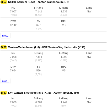
B 57
Kalkar-Kehrum (B 67) - Xanten-Marienbaum (L 8)
Nr.
B-Rang
L-Rang
Land
7.007
7.142
1.633
NW
(7.009)
(4.753)
(1.048)
DTV
SV
BPL
8.142
627
VB
(7,7%)
Infos...
B 57
Xanten-Marienbaum (L 8) - KVP Xanten-Siegfriedstraße (K 36)
Nr.
B-Rang
L-Rang
Land
7.008
7.384
1.695
NW
(7.010)
(4.995)
(1.110)
DTV
SV
BPL
7.654
536
VB
(7,0%)
Infos...
B 57
KVP Xanten-Siegfriedstraße (K 36) - Xanten-Beek (L 480)
Nr.
B-Rang
L-Rang
Land
7.009
6.228
1.442
NW
(7.011)
(3.846)
(859)