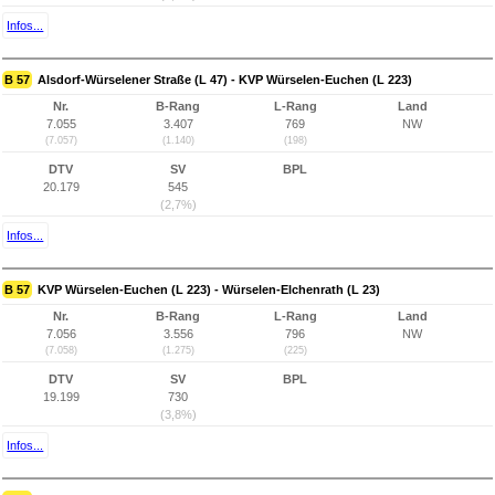
Infos...
B 57
Alsdorf-Würselener Straße (L 47) - KVP Würselen-Euchen (L 223)
Nr.
B-Rang
L-Rang
Land
7.055
3.407
769
NW
(7.057)
(1.140)
(198)
DTV
SV
BPL
20.179
545
(2,7%)
Infos...
B 57
KVP Würselen-Euchen (L 223) - Würselen-Elchenrath (L 23)
Nr.
B-Rang
L-Rang
Land
7.056
3.556
796
NW
(7.058)
(1.275)
(225)
DTV
SV
BPL
19.199
730
(3,8%)
Infos...