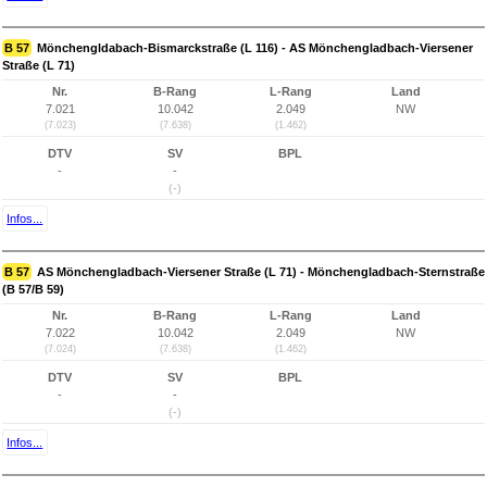
B 57
Mönchengldabach-Bismarckstraße (L 116) - AS Mönchengladbach-Viersener
Straße (L 71)
Nr.
B-Rang
L-Rang
Land
7.021
10.042
2.049
NW
(7.023)
(7.638)
(1.462)
DTV
SV
BPL
-
-
(-)
Infos...
B 57
AS Mönchengladbach-Viersener Straße (L 71) - Mönchengladbach-Sternstraße
(B 57/B 59)
Nr.
B-Rang
L-Rang
Land
7.022
10.042
2.049
NW
(7.024)
(7.638)
(1.462)
DTV
SV
BPL
-
-
(-)
Infos...