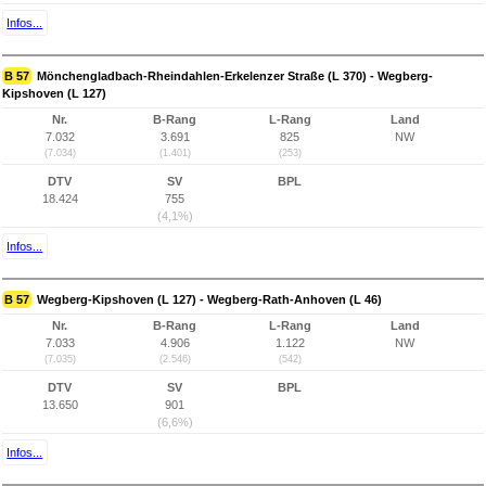
Infos...
B 57
Mönchengladbach-Rheindahlen-Erkelenzer Straße (L 370) - Wegberg-
Kipshoven (L 127)
Nr.
B-Rang
L-Rang
Land
7.032
3.691
825
NW
(7.034)
(1.401)
(253)
DTV
SV
BPL
18.424
755
(4,1%)
Infos...
B 57
Wegberg-Kipshoven (L 127) - Wegberg-Rath-Anhoven (L 46)
Nr.
B-Rang
L-Rang
Land
7.033
4.906
1.122
NW
(7.035)
(2.546)
(542)
DTV
SV
BPL
13.650
901
(6,6%)
Infos...