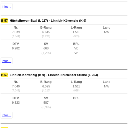
Infos...
B 57
Hückelhoven-Baal (L 117) - Linnich-Körrenzig (K 9)
Nr.
B-Rang
L-Rang
Land
7.039
6.615
1.516
NW
(7.041)
(4.230)
(933)
DTV
SV
BPL
9.282
668
VB
(7,2%)
VB
Infos...
B 57
Linnich-Körrenzig (K 9) - Linnich-Erkelenzer Straße (L 253)
Nr.
B-Rang
L-Rang
Land
7.040
6.595
1.511
NW
(7.042)
(4.210)
(928)
DTV
SV
BPL
9.323
587
(6,3%)
Infos...