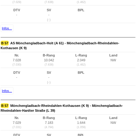
(7.029)
(7.638)
(1.462)
DTV
SV
BPL
-
-
(-)
Infos...
B 57
AS Mönchengladbach-Holt (A 61) - Mönchengladbach-Rheindahlen-
Kothausen (K 9)
Nr.
B-Rang
L-Rang
Land
7.028
10.042
2.049
NW
(7.030)
(7.638)
(1.462)
DTV
SV
BPL
-
-
(-)
Infos...
B 57
Mönchengladbach-Rheindahlen-Kothausen (K 9) - Mönchengladbach-
Rheindahlen-Hardter Straße (L 39)
Nr.
B-Rang
L-Rang
Land
7.029
7.183
1.644
NW
(7.031)
(4.794)
(1.059)
DTV
SV
BPL