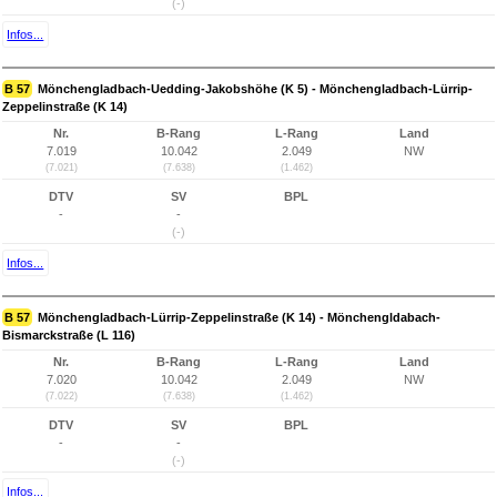
(-)
Infos...
B 57
Mönchengladbach-Uedding-Jakobshöhe (K 5) - Mönchengladbach-Lürrip-
Zeppelinstraße (K 14)
Nr.
B-Rang
L-Rang
Land
7.019
10.042
2.049
NW
(7.021)
(7.638)
(1.462)
DTV
SV
BPL
-
-
(-)
Infos...
B 57
Mönchengladbach-Lürrip-Zeppelinstraße (K 14) - Mönchengldabach-
Bismarckstraße (L 116)
Nr.
B-Rang
L-Rang
Land
7.020
10.042
2.049
NW
(7.022)
(7.638)
(1.462)
DTV
SV
BPL
-
-
(-)
Infos...