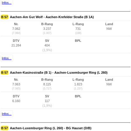
Infos...
B 57
Aachen-Am Gut Wolf - Aachen-Krefelder Straße (B 1A)
Nr.
B-Rang
L-Rang
Land
7.062
3.237
731
NW
(7.064)
(1.007)
(168)
DTV
SV
BPL
21.284
404
(1,9%)
Infos...
B 57
Aachen-Kasinostraße (B 1) - Aachen-Luxemburger Ring (L 260)
Nr.
B-Rang
L-Rang
Land
7.063
8.115
1.823
NW
(7.065)
(5.717)
(1.237)
DTV
SV
BPL
6.160
117
(1,9%)
Infos...
B 57
Aachen-Luxemburger Ring (L 260) - BG Hauset (D/B)