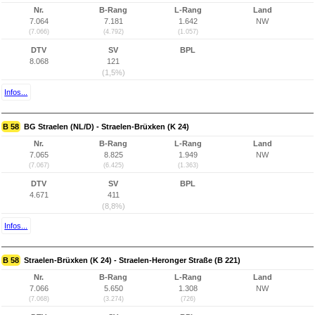
Nr.
B-Rang
L-Rang
Land
7.064
7.181
1.642
NW
(7.066)
(4.792)
(1.057)
DTV
SV
BPL
8.068
121
(1,5%)
Infos...
B 58
BG Straelen (NL/D) - Straelen-Brüxken (K 24)
Nr.
B-Rang
L-Rang
Land
7.065
8.825
1.949
NW
(7.067)
(6.425)
(1.363)
DTV
SV
BPL
4.671
411
(8,8%)
Infos...
B 58
Straelen-Brüxken (K 24) - Straelen-Heronger Straße (B 221)
Nr.
B-Rang
L-Rang
Land
7.066
5.650
1.308
NW
(7.068)
(3.274)
(726)