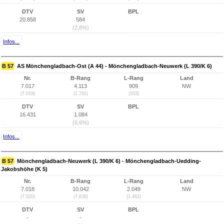
DTV
SV
BPL
20.858
584
(2,8%)
Infos...
B 57
AS Mönchengladbach-Ost (A 44) - Mönchengladbach-Neuwerk (L 390/K 6)
Nr.
B-Rang
L-Rang
Land
7.017
4.113
909
NW
(7.019)
(1.781)
(333)
DTV
SV
BPL
16.431
1.084
(6,6%)
Infos...
B 57
Mönchengladbach-Neuwerk (L 390/K 6) - Mönchengladbach-Uedding-
Jakobshöhe (K 5)
Nr.
B-Rang
L-Rang
Land
7.018
10.042
2.049
NW
(7.020)
(7.638)
(1.462)
DTV
SV
BPL
-
-