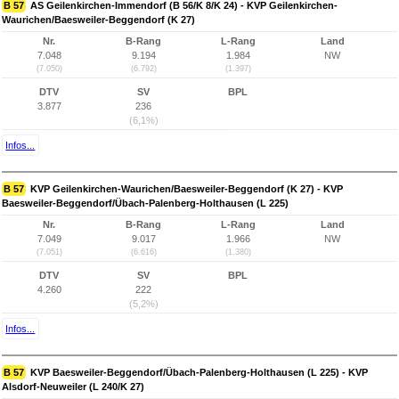
B 57
AS Geilenkirchen-Immendorf (B 56/K 8/K 24) - KVP Geilenkirchen-
Waurichen/Baesweiler-Beggendorf (K 27)
Nr.
B-Rang
L-Rang
Land
7.048
9.194
1.984
NW
(7.050)
(6.792)
(1.397)
DTV
SV
BPL
3.877
236
(6,1%)
Infos...
B 57
KVP Geilenkirchen-Waurichen/Baesweiler-Beggendorf (K 27) - KVP
Baesweiler-Beggendorf/Übach-Palenberg-Holthausen (L 225)
Nr.
B-Rang
L-Rang
Land
7.049
9.017
1.966
NW
(7.051)
(6.616)
(1.380)
DTV
SV
BPL
4.260
222
(5,2%)
Infos...
B 57
KVP Baesweiler-Beggendorf/Übach-Palenberg-Holthausen (L 225) - KVP
Alsdorf-Neuweiler (L 240/K 27)