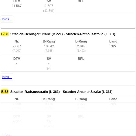
DTV
SV
BPL
11.567
1.307
(11,3%)
Infos...
B 58
Straelen-Heronger Straße (B 221) - Straelen-Rathausstraße (L 361)
Nr.
B-Rang
L-Rang
Land
7.067
10.042
2.049
NW
(7.069)
(7.638)
(1.462)
DTV
SV
BPL
-
-
(-)
Infos...
B 58
Straelen-Rathausstraße (L 361) - Straelen-Arcener Straße (L 361)
Nr.
B-Rang
L-Rang
Land
7.068
9.130
1.979
NW
(7.070)
(6.729)
(1.393)
DTV
SV
BPL
4.007
337
(8,4%)
Infos...