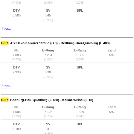
(7.004)
(6.035)
(1.298)
DTV
SV
BPL
5.505
545
(9,9%)
Infos...
B 57
AS Kleve-Kalkarer Straße (B 9) - Bedburg-Hau-Qualburg (L 488)
Nr.
B-Rang
L-Rang
Land
7.003
7.251
1.665
NW
(7.005)
(4.862)
(1.080)
DTV
SV
BPL
7.933
230
(2,9%)
Infos...
B 57
Bedburg-Hau-Qualburg (L 488) - Kalkar-Wissel (L 18)
Nr.
B-Rang
L-Rang
Land
7.004
7.125
1.629
NW
(7.006)
(4.736)
(1.044)
DTV
SV
BPL
8.180
311
(3,8%)