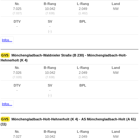
Nr.
B-Rang
L-Rang
Land
7.025
10.042
2.049
NW
(7.027)
(7.638)
(1.462)
DTV
SV
BPL
-
-
(-)
Infos...
GVS
Mönchengladbach-Waldnieler Straße (B 230) - Mönchengladbach-Holt-
Hehnerholt (K 4)
Nr.
B-Rang
L-Rang
Land
7.026
10.042
2.049
NW
(7.028)
(7.638)
(1.462)
DTV
SV
BPL
-
-
(-)
Infos...
GVS
Mönchengladbach-Holt-Hehnerholt (K 4) - AS Mönchengladbach-Holt (A 61)
(11)
Nr.
B-Rang
L-Rang
Land
7.027
10.042
2.049
NW