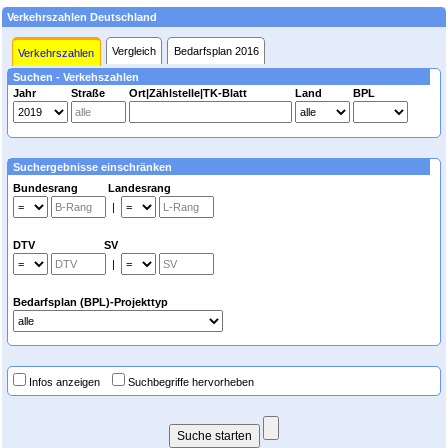
Verkehrszahlen Deutschland
Vergleich
Bedarfsplan 2016
Verkehrszahlen
Suchen - Verkehszahlen
Jahr
Straße
Ort|Zählstelle|TK-Blatt
Land
BPL
Suchergebnisse einschränken
Bundesrang Landesrang
|
DTV SV
|
Bedarfsplan (BPL)-Projekttyp
Infos anzeigen
Suchbegriffe hervorheben