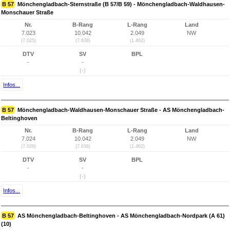
B 57
Mönchengladbach-Sternstraße (B 57/B 59) - Mönchengladbach-Waldhausen-
Monschauer Straße
Nr.
B-Rang
L-Rang
Land
7.023
10.042
2.049
NW
(7.025)
(7.638)
(1.462)
DTV
SV
BPL
-
-
(-)
Infos...
B 57
Mönchengladbach-Waldhausen-Monschauer Straße - AS Mönchengladbach-
Beltinghoven
Nr.
B-Rang
L-Rang
Land
7.024
10.042
2.049
NW
(7.026)
(7.638)
(1.462)
DTV
SV
BPL
-
-
(-)
Infos...
B 57
AS Mönchengladbach-Beltinghoven - AS Mönchengladbach-Nordpark (A 61)
(10)