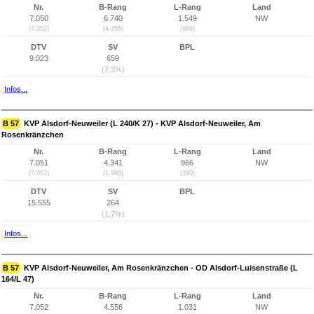
Nr.
B-Rang
L-Rang
Land
7.050
6.740
1.549
NW
(7.052)
(4.355)
(966)
DTV
SV
BPL
9.023
659
(7,3%)
Infos...
B 57
KVP Alsdorf-Neuweiler (L 240/K 27) - KVP Alsdorf-Neuweiler, Am
Rosenkränzchen
Nr.
B-Rang
L-Rang
Land
7.051
4.341
966
NW
(7.053)
(1.998)
(390)
DTV
SV
BPL
15.555
264
(1,7%)
Infos...
B 57
KVP Alsdorf-Neuweiler, Am Rosenkränzchen - OD Alsdorf-Luisenstraße (L
164/L 47)
Nr.
B-Rang
L-Rang
Land
7.052
4.556
1.031
NW