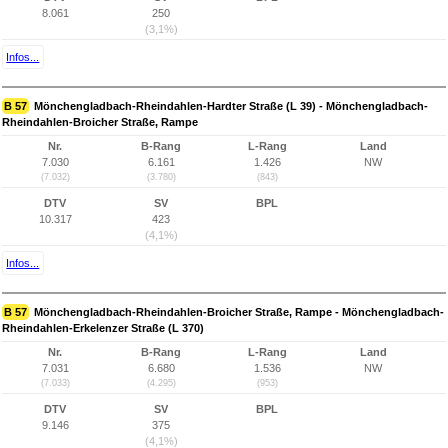
8.061
250
(3,1%)
Infos...
B 57
Mönchengladbach-Rheindahlen-Hardter Straße (L 39) - Mönchengladbach-
Rheindahlen-Broicher Straße, Rampe
Nr.
B-Rang
L-Rang
Land
7.030
6.161
1.426
NW
(7.032)
(3.780)
(843)
DTV
SV
BPL
10.317
423
(4,1%)
Infos...
B 57
Mönchengladbach-Rheindahlen-Broicher Straße, Rampe - Mönchengladbach-
Rheindahlen-Erkelenzer Straße (L 370)
Nr.
B-Rang
L-Rang
Land
7.031
6.680
1.536
NW
(7.033)
(4.295)
(953)
DTV
SV
BPL
9.146
375
(4,1%)