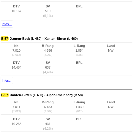
DTV
SV
BPL
10.167
519
(5,1%)
Infos...
B 57
Xanten-Beek (L 480) - Xanten-Birten (L 460)
Nr.
B-Rang
L-Rang
Land
7.010
4.656
1.054
NW
(7.012)
(2.303)
(476)
DTV
SV
BPL
14.484
637
(4,4%)
Infos...
B 57
Xanten-Birten (L 460) - Alpen/Rheinberg (B 58)
Nr.
B-Rang
L-Rang
Land
7.011
6.183
1.430
NW
(7.013)
(3.802)
(847)
DTV
SV
BPL
10.268
431
(4,2%)