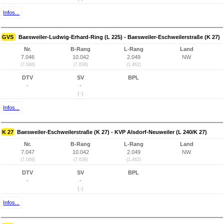
Infos...
GVS
Baesweiler-Ludwig-Erhard-Ring (L 225) - Baesweiler-Eschweilerstraße (K 27)
Nr.
B-Rang
L-Rang
Land
7.046
10.042
2.049
NW
(7.048)
(7.638)
(1.462)
DTV
SV
BPL
-
-
(-)
Infos...
K 27
Baesweiler-Eschweilerstraße (K 27) - KVP Alsdorf-Neuweiler (L 240/K 27)
Nr.
B-Rang
L-Rang
Land
7.047
10.042
2.049
NW
(7.049)
(7.638)
(1.462)
DTV
SV
BPL
-
-
(-)
Infos...