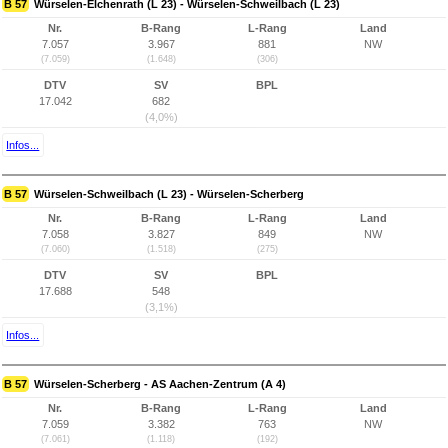
B 57
Würselen-Elchenrath (L 23) - Würselen-Schweilbach (L 23)
Nr.
B-Rang
L-Rang
Land
7.057
3.967
881
NW
(7.059)
(1.648)
(306)
DTV
SV
BPL
17.042
682
(4,0%)
Infos...
B 57
Würselen-Schweilbach (L 23) - Würselen-Scherberg
Nr.
B-Rang
L-Rang
Land
7.058
3.827
849
NW
(7.060)
(1.518)
(275)
DTV
SV
BPL
17.688
548
(3,1%)
Infos...
B 57
Würselen-Scherberg - AS Aachen-Zentrum (A 4)
Nr.
B-Rang
L-Rang
Land
7.059
3.382
763
NW
(7.061)
(1.118)
(192)