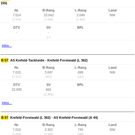
155)
Nr.
B-Rang
L-Rang
Land
7.014
10.042
2.049
NW
(7.016)
(7.638)
(1.462)
DTV
SV
BPL
-
-
(-)
Infos...
B 57
AS Krefeld-Tackheide - Krefeld-Forstwald (L 362)
Nr.
B-Rang
L-Rang
Land
7.015
3.047
699
NW
(7.017)
(857)
(141)
DTV
SV
BPL
22.835
662
(2,9%)
Infos...
B 57
Krefeld-Forstwald (L 362) - AS Krefeld-Forstwald (A 44)
Nr.
B-Rang
L-Rang
Land
7.016
3.302
745
NW
(7.018)
(1.056)
(180)