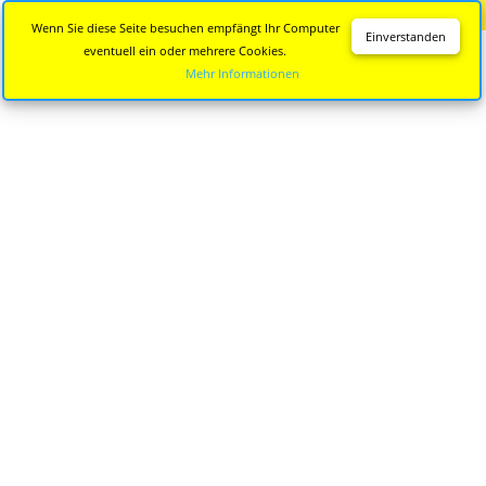
Diese Seite wird nicht mehr aktualisiert.
Zur neuen Seite
Wenn Sie diese Seite besuchen empfängt Ihr Computer
Einverstanden
eventuell ein oder mehrere Cookies.
Mehr Informationen