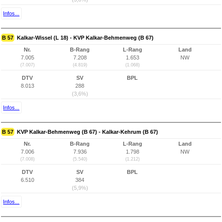
Infos...
B 57
Kalkar-Wissel (L 18) - KVP Kalkar-Behmenweg (B 67)
Nr.
B-Rang
L-Rang
Land
7.005
7.208
1.653
NW
(7.007)
(4.819)
(1.068)
DTV
SV
BPL
8.013
288
(3,6%)
Infos...
B 57
KVP Kalkar-Behmenweg (B 67) - Kalkar-Kehrum (B 67)
Nr.
B-Rang
L-Rang
Land
7.006
7.936
1.798
NW
(7.008)
(5.540)
(1.212)
DTV
SV
BPL
6.510
384
(5,9%)
Infos...