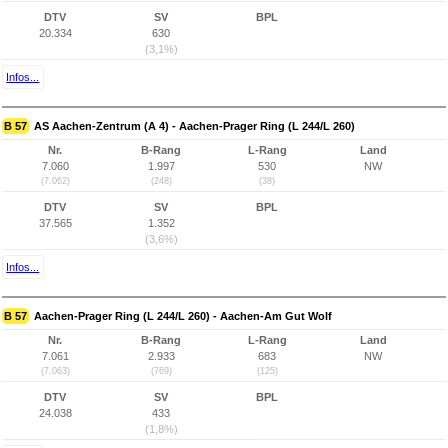
DTV
SV
BPL
20.334
630
(3,1%)
Infos...
B 57
AS Aachen-Zentrum (A 4) - Aachen-Prager Ring (L 244/L 260)
Nr.
B-Rang
L-Rang
Land
7.060
1.997
530
NW
(7.062)
(248)
(38)
DTV
SV
BPL
37.565
1.352
(3,6%)
Infos...
B 57
Aachen-Prager Ring (L 244/L 260) - Aachen-Am Gut Wolf
Nr.
B-Rang
L-Rang
Land
7.061
2.933
683
NW
(7.063)
(769)
(125)
DTV
SV
BPL
24.038
433
(1,8%)