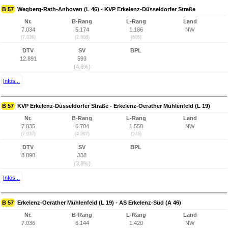
B 57
Wegberg-Rath-Anhoven (L 46) - KVP Erkelenz-Düsseldorfer Straße
Nr.
B-Rang
L-Rang
Land
7.034
5.174
1.186
NW
(7.036)
(2.808)
(605)
DTV
SV
BPL
12.891
593
(4,6%)
Infos...
B 57
KVP Erkelenz-Düsseldorfer Straße - Erkelenz-Oerather Mühlenfeld (L 19)
Nr.
B-Rang
L-Rang
Land
7.035
6.784
1.558
NW
(7.037)
(4.397)
(975)
DTV
SV
BPL
8.898
338
(3,8%)
Infos...
B 57
Erkelenz-Oerather Mühlenfeld (L 19) - AS Erkelenz-Süd (A 46)
Nr.
B-Rang
L-Rang
Land
7.036
6.144
1.420
NW