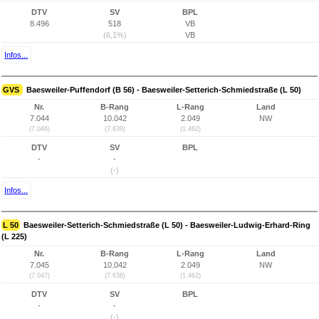
DTV
SV
BPL
8.496
518
VB
(6,1%)
VB
Infos...
GVS
Baesweiler-Puffendorf (B 56) - Baesweiler-Setterich-Schmiedstraße (L 50)
Nr.
B-Rang
L-Rang
Land
7.044
10.042
2.049
NW
(7.046)
(7.638)
(1.462)
DTV
SV
BPL
-
-
(-)
Infos...
L 50
Baesweiler-Setterich-Schmiedstraße (L 50) - Baesweiler-Ludwig-Erhard-Ring
(L 225)
Nr.
B-Rang
L-Rang
Land
7.045
10.042
2.049
NW
(7.047)
(7.638)
(1.462)
DTV
SV
BPL
-
-
(-)