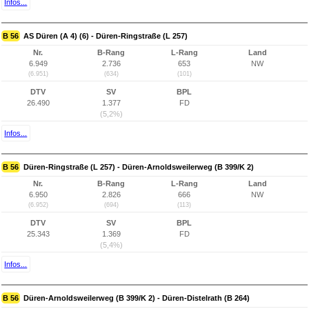
Infos...
B 56
AS Düren (A 4) (6) - Düren-Ringstraße (L 257)
Nr.
B-Rang
L-Rang
Land
6.949
2.736
653
NW
(6.951)
(634)
(101)
DTV
SV
BPL
26.490
1.377
FD
(5,2%)
Infos...
B 56
Düren-Ringstraße (L 257) - Düren-Arnoldsweilerweg (B 399/K 2)
Nr.
B-Rang
L-Rang
Land
6.950
2.826
666
NW
(6.952)
(694)
(113)
DTV
SV
BPL
25.343
1.369
FD
(5,4%)
Infos...
B 56
Düren-Arnoldsweilerweg (B 399/K 2) - Düren-Distelrath (B 264)