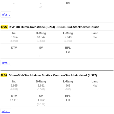
-
-
FD
(-)
Infos...
GVS
KVP OD Düren-Kölnstraße (B 264) - Düren-Süd-Stockheimer Straße
Nr.
B-Rang
L-Rang
Land
6.954
10.042
2.049
NW
(6.956)
(7.638)
(1.462)
DTV
SV
BPL
-
-
FD
(-)
Infos...
B 56
Düren-Süd-Stockheimer Straße - Kreuzau-Stockheim-Nord (L 327)
Nr.
B-Rang
L-Rang
Land
6.955
3.881
863
NW
(6.957)
(1.567)
(288)
DTV
SV
BPL
17.418
1.062
FD
(6,1%)
Infos...