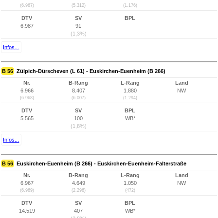
(6.967)
(5.312)
(1.176)
DTV
SV
BPL
6.987
91
(1,3%)
Infos...
B 56
Zülpich-Dürscheven (L 61) - Euskirchen-Euenheim (B 266)
Nr.
B-Rang
L-Rang
Land
6.966
8.407
1.880
NW
(6.968)
(6.007)
(1.294)
DTV
SV
BPL
5.565
100
WB*
(1,8%)
Infos...
B 56
Euskirchen-Euenheim (B 266) - Euskirchen-Euenheim-Falterstraße
Nr.
B-Rang
L-Rang
Land
6.967
4.649
1.050
NW
(6.969)
(2.296)
(472)
DTV
SV
BPL
14.519
407
WB*