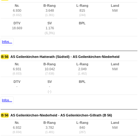
Nr.
B-Rang
L-Rang
Land
6.930
3.648
815
NW
(6.932)
(1.361)
(244)
DTV
SV
BPL
18.669
1.176
(6,3%)
Infos...
B 56
AS Geilenkirchen-Hatterath (Südteil) - AS Geilenkirchen-Niederheid
Nr.
B-Rang
L-Rang
Land
6.931
10.042
2.049
NW
(6.933)
(7.638)
(1.462)
DTV
SV
BPL
-
-
(-)
Infos...
B 56
AS Geilenkirchen-Niederheid - AS Geilenkirchen-Gillrath (B 56)
Nr.
B-Rang
L-Rang
Land
6.932
3.782
840
NW
(6.934)
(1.481)
(267)