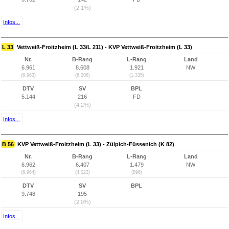
(2,1%)
Infos...
L 33
Vettweiß-Froitzheim (L 33/L 211) - KVP Vettweiß-Froitzheim (L 33)
Nr.
B-Rang
L-Rang
Land
6.961
8.608
1.921
NW
(6.963)
(6.208)
(1.335)
DTV
SV
BPL
5.144
216
FD
(4,2%)
Infos...
B 56
KVP Vettweiß-Froitzheim (L 33) - Zülpich-Füssenich (K 82)
Nr.
B-Rang
L-Rang
Land
6.962
6.407
1.479
NW
(6.964)
(4.023)
(896)
DTV
SV
BPL
9.748
195
(2,0%)
Infos...