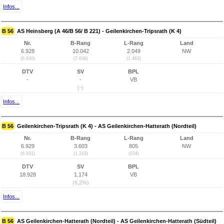
Infos...
B 56
AS Heinsberg (A 46/B 56/ B 221) - Geilenkirchen-Tripsrath (K 4)
Nr.
B-Rang
L-Rang
Land
6.928
10.042
2.049
NW
(6.930)
(7.638)
(1.462)
DTV
SV
BPL
-
-
VB
(-)
Infos...
B 56
Geilenkirchen-Tripsrath (K 4) - AS Geilenkirchen-Hatterath (Nordteil)
Nr.
B-Rang
L-Rang
Land
6.929
3.603
805
NW
(6.931)
(1.319)
(234)
DTV
SV
BPL
18.928
1.174
VB
(6,2%)
Infos...
B 56
AS Geilenkirchen-Hatterath (Nordteil) - AS Geilenkirchen-Hatterath (Südteil)