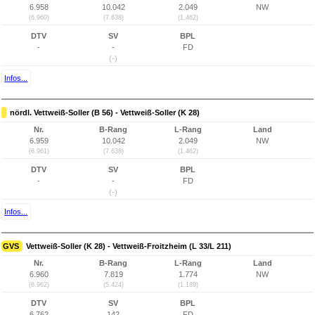
6.958
10.042
2.049
NW
(6.960)
(7.638)
(1.462)
DTV
SV
BPL
-
-
FD
(-)
Infos...
nördl. Vettweiß-Soller (B 56) - Vettweiß-Soller (K 28)
Nr.
B-Rang
L-Rang
Land
6.959
10.042
2.049
NW
(6.961)
(7.638)
(1.462)
DTV
SV
BPL
-
-
FD
(-)
Infos...
GVS
Vettweiß-Soller (K 28) - Vettweiß-Froitzheim (L 33/L 211)
Nr.
B-Rang
L-Rang
Land
6.960
7.819
1.774
NW
(6.962)
(5.424)
(1.189)
DTV
SV
BPL
6.762
142
FD