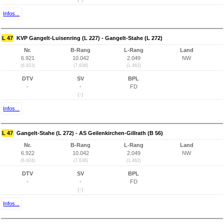
Infos...
L 47
KVP Gangelt-Luisenring (L 227) - Gangelt-Stahe (L 272)
Nr.
B-Rang
L-Rang
Land
6.921
10.042
2.049
NW
(6.923)
(7.638)
(1.462)
DTV
SV
BPL
-
-
FD
(-)
Infos...
L 47
Gangelt-Stahe (L 272) - AS Geilenkirchen-Gillrath (B 56)
Nr.
B-Rang
L-Rang
Land
6.922
10.042
2.049
NW
(6.924)
(7.638)
(1.462)
DTV
SV
BPL
-
-
FD
(-)
Infos...