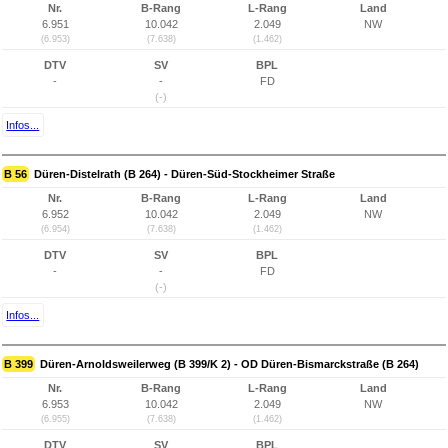
Nr.
B-Rang
L-Rang
Land
6.951
10.042
2.049
NW
(6.953)
(7.638)
(1.462)
DTV
SV
BPL
-
-
FD
(-)
Infos...
B 56
Düren-Distelrath (B 264) - Düren-Süd-Stockheimer Straße
Nr.
B-Rang
L-Rang
Land
6.952
10.042
2.049
NW
(6.954)
(7.638)
(1.462)
DTV
SV
BPL
-
-
FD
(-)
Infos...
B 399
Düren-Arnoldsweilerweg (B 399/K 2) - OD Düren-Bismarckstraße (B 264)
Nr.
B-Rang
L-Rang
Land
6.953
10.042
2.049
NW
(6.955)
(7.638)
(1.462)
DTV
SV
BPL