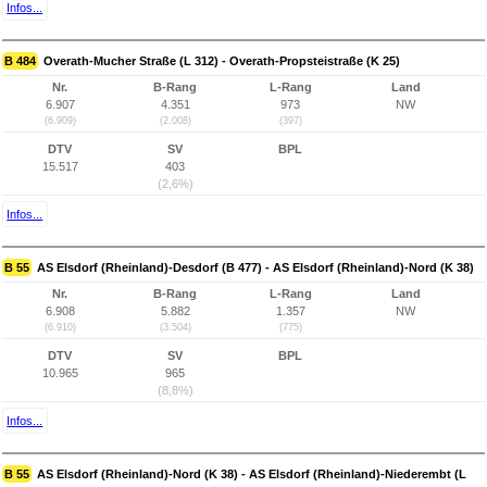
Infos...
B 484
Overath-Mucher Straße (L 312) - Overath-Propsteistraße (K 25)
Nr.
B-Rang
L-Rang
Land
6.907
4.351
973
NW
(6.909)
(2.008)
(397)
DTV
SV
BPL
15.517
403
(2,6%)
Infos...
B 55
AS Elsdorf (Rheinland)-Desdorf (B 477) - AS Elsdorf (Rheinland)-Nord (K 38)
Nr.
B-Rang
L-Rang
Land
6.908
5.882
1.357
NW
(6.910)
(3.504)
(775)
DTV
SV
BPL
10.965
965
(8,8%)
Infos...
B 55
AS Elsdorf (Rheinland)-Nord (K 38) - AS Elsdorf (Rheinland)-Niederembt (L