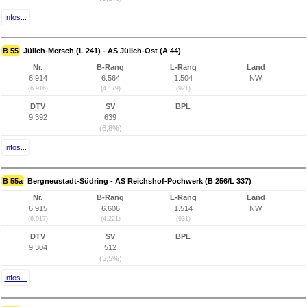
Infos...
B 55
Jülich-Mersch (L 241) - AS Jülich-Ost (A 44)
Nr.
B-Rang
L-Rang
Land
6.914
6.564
1.504
NW
(6.916)
(4.179)
(921)
DTV
SV
BPL
9.392
639
(6,8%)
Infos...
B 55a
Bergneustadt-Südring - AS Reichshof-Pochwerk (B 256/L 337)
Nr.
B-Rang
L-Rang
Land
6.915
6.606
1.514
NW
(6.917)
(4.221)
(931)
DTV
SV
BPL
9.304
512
(5,5%)
Infos...