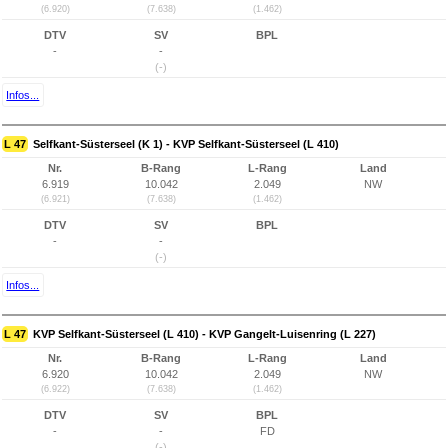
(6.920)
(7.638)
(1.462)
DTV
SV
BPL
-
-
(-)
Infos...
L 47
Selfkant-Süsterseel (K 1) - KVP Selfkant-Süsterseel (L 410)
Nr.
B-Rang
L-Rang
Land
6.919
10.042
2.049
NW
(6.921)
(7.638)
(1.462)
DTV
SV
BPL
-
-
(-)
Infos...
L 47
KVP Selfkant-Süsterseel (L 410) - KVP Gangelt-Luisenring (L 227)
Nr.
B-Rang
L-Rang
Land
6.920
10.042
2.049
NW
(6.922)
(7.638)
(1.462)
DTV
SV
BPL
-
-
FD
(-)