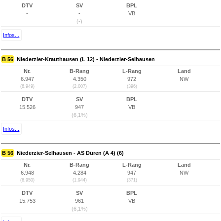
DTV
SV
BPL
-
-
VB
(-)
Infos...
B 56
Niederzier-Krauthausen (L 12) - Niederzier-Selhausen
Nr.
B-Rang
L-Rang
Land
6.947
4.350
972
NW
(6.949)
(2.007)
(396)
DTV
SV
BPL
15.526
947
VB
(6,1%)
Infos...
B 56
Niederzier-Selhausen - AS Düren (A 4) (6)
Nr.
B-Rang
L-Rang
Land
6.948
4.284
947
NW
(6.950)
(1.944)
(371)
DTV
SV
BPL
15.753
961
VB
(6,1%)