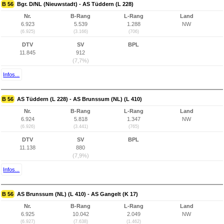
B 56
Bgr. D/NL (Nieuwstadt) - AS Tüddern (L 228)
Nr.
B-Rang
L-Rang
Land
6.923
5.539
1.288
NW
(6.925)
(3.166)
(706)
DTV
SV
BPL
11.845
912
(7,7%)
Infos...
B 56
AS Tüddern (L 228) - AS Brunssum (NL) (L 410)
Nr.
B-Rang
L-Rang
Land
6.924
5.818
1.347
NW
(6.926)
(3.441)
(765)
DTV
SV
BPL
11.138
880
(7,9%)
Infos...
B 56
AS Brunssum (NL) (L 410) - AS Gangelt (K 17)
Nr.
B-Rang
L-Rang
Land
6.925
10.042
2.049
NW
(6.927)
(7.638)
(1.462)