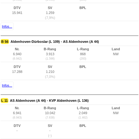
DTV
SV
BPL
15.941
1.259
(7,9%)
Infos...
B 56
Aldenhoven-Dürboslar (L 109) - AS Aldenhoven (A 44)
Nr.
B-Rang
L-Rang
Land
6.940
3.913
868
NW
(6.942)
(1.598)
(293)
DTV
SV
BPL
17.288
1.210
(7,0%)
Infos...
L 11
AS Aldenhoven (A 44) - KVP Aldenhoven (L 136)
Nr.
B-Rang
L-Rang
Land
6.941
10.042
2.049
NW
(6.943)
(7.638)
(1.462)
DTV
SV
BPL
-
-
(-)