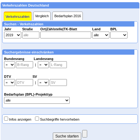
Verkehrszahlen Deutschland
Vergleich
Bedarfsplan 2016
Verkehrszahlen
Suchen - Verkehszahlen
Jahr
Straße
Ort|Zählstelle|TK-Blatt
Land
BPL
Suchergebnisse einschränken
Bundesrang Landesrang
|
DTV SV
|
Bedarfsplan (BPL)-Projekttyp
Infos anzeigen
Suchbegriffe hervorheben