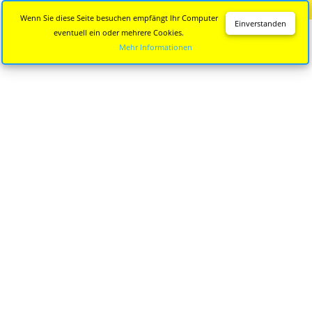
Diese Seite wird nicht mehr aktualisiert.
Zur neuen Seite
Wenn Sie diese Seite besuchen empfängt Ihr Computer
Einverstanden
eventuell ein oder mehrere Cookies.
Mehr Informationen