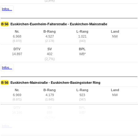
(2,8%)
Infos...
B 56
Euskirchen-Euenheim-Falterstraße - Euskirchen-Mainstraße
Nr.
B-Rang
L-Rang
Land
6.968
4.527
1.021
NW
(6.970)
(2.178)
(443)
DTV
SV
BPL
14.897
402
WB*
(2,7%)
Infos...
B 56
Euskirchen-Mainstraße - Euskirchen-Basingstoker Ring
Nr.
B-Rang
L-Rang
Land
6.969
4.179
923
NW
(6.971)
(1.845)
(347)
DTV
SV
BPL
16.166
889
WB*
(5,5%)
Infos...