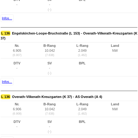
-
-
(-)
Infos...
L 136
Engelskirchen-Loope-Bruchstraße (L 153) - Overath-Vilkerath-Kreuzgarten (K
37)
Nr.
B-Rang
L-Rang
Land
6.905
10.042
2.049
NW
(6.907)
(7.638)
(1.462)
DTV
SV
BPL
-
-
(-)
Infos...
L 136
Overath-Vilkerath-Kreuzgarten (K 37) - AS Overath (A 4)
Nr.
B-Rang
L-Rang
Land
6.906
10.042
2.049
NW
(6.908)
(7.638)
(1.462)
DTV
SV
BPL
-
-
(-)