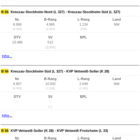
B 56
Kreuzau-Stockheim-Nord (L 327) - Kreuzau-Stockheim-Süd (L 327)
Nr.
B-Rang
L-Rang
Land
6.956
4.965
1.134
NW
(6.958)
(2.605)
(554)
DTV
SV
BPL
13.486
512
(3,8%)
Infos...
B 56
Kreuzau-Stockheim-Süd (L 327) - KVP Vettweiß-Soller (K 28)
Nr.
B-Rang
L-Rang
Land
6.957
10.042
2.049
NW
(6.959)
(7.638)
(1.462)
DTV
SV
BPL
-
-
(-)
Infos...
B 56
KVP Vettweiß-Soller (K 28) - KVP Vettweiß-Froitzheim (L 33)
Nr.
B-Rang
L-Rang
Land