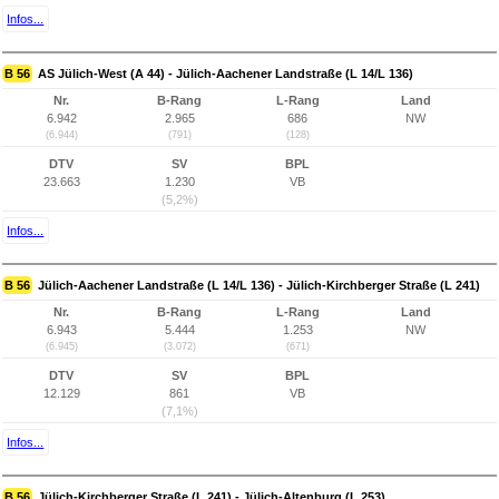
Infos...
B 56
AS Jülich-West (A 44) - Jülich-Aachener Landstraße (L 14/L 136)
Nr.
B-Rang
L-Rang
Land
6.942
2.965
686
NW
(6.944)
(791)
(128)
DTV
SV
BPL
23.663
1.230
VB
(5,2%)
Infos...
B 56
Jülich-Aachener Landstraße (L 14/L 136) - Jülich-Kirchberger Straße (L 241)
Nr.
B-Rang
L-Rang
Land
6.943
5.444
1.253
NW
(6.945)
(3.072)
(671)
DTV
SV
BPL
12.129
861
VB
(7,1%)
Infos...
B 56
Jülich-Kirchberger Straße (L 241) - Jülich-Altenburg (L 253)