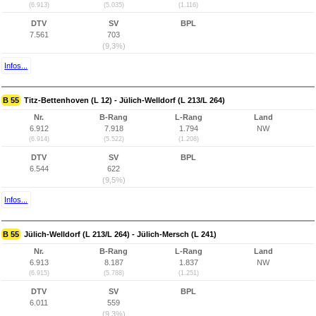
(6.913)
(5.035)
(1.116)
DTV
SV
BPL
7.561
703
(9,3%)
Infos...
B 55
Titz-Bettenhoven (L 12) - Jülich-Welldorf (L 213/L 264)
Nr.
B-Rang
L-Rang
Land
6.912
7.918
1.794
NW
(6.914)
(5.522)
(1.208)
DTV
SV
BPL
6.544
622
(9,5%)
Infos...
B 55
Jülich-Welldorf (L 213/L 264) - Jülich-Mersch (L 241)
Nr.
B-Rang
L-Rang
Land
6.913
8.187
1.837
NW
(6.915)
(5.788)
(1.251)
DTV
SV
BPL
6.011
559
(9,3%)