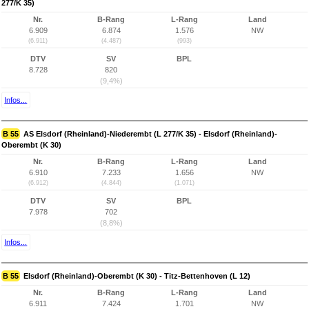
277/K 35)
Nr.
B-Rang
L-Rang
Land
6.909
6.874
1.576
NW
(6.911)
(4.487)
(993)
DTV
SV
BPL
8.728
820
(9,4%)
Infos...
B 55
AS Elsdorf (Rheinland)-Niederembt (L 277/K 35) - Elsdorf (Rheinland)-
Oberembt (K 30)
Nr.
B-Rang
L-Rang
Land
6.910
7.233
1.656
NW
(6.912)
(4.844)
(1.071)
DTV
SV
BPL
7.978
702
(8,8%)
Infos...
B 55
Elsdorf (Rheinland)-Oberembt (K 30) - Titz-Bettenhoven (L 12)
Nr.
B-Rang
L-Rang
Land
6.911
7.424
1.701
NW