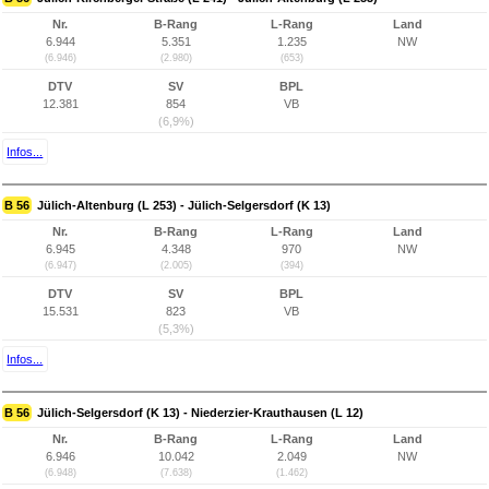
Nr.
B-Rang
L-Rang
Land
6.944
5.351
1.235
NW
(6.946)
(2.980)
(653)
DTV
SV
BPL
12.381
854
VB
(6,9%)
Infos...
B 56
Jülich-Altenburg (L 253) - Jülich-Selgersdorf (K 13)
Nr.
B-Rang
L-Rang
Land
6.945
4.348
970
NW
(6.947)
(2.005)
(394)
DTV
SV
BPL
15.531
823
VB
(5,3%)
Infos...
B 56
Jülich-Selgersdorf (K 13) - Niederzier-Krauthausen (L 12)
Nr.
B-Rang
L-Rang
Land
6.946
10.042
2.049
NW
(6.948)
(7.638)
(1.462)