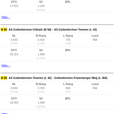
DTV
SV
BPL
17.912
1.164
(6,5%)
Infos...
B 56
AS Geilenkirchen-Gillrath (B 56) - AS Geilenkirchen-Teveren (L 42)
Nr.
B-Rang
L-Rang
Land
6.933
3.416
770
NW
(6.935)
(1.149)
(199)
DTV
SV
BPL
20.114
1.408
(7,0%)
Infos...
B 56
AS Geilenkirchen-Teveren (L 42) - Geilenkirchen-Freienberger Weg (L 364)
Nr.
B-Rang
L-Rang
Land
6.934
3.703
828
NW
(6.936)
(1.412)
(256)
DTV
SV
BPL
18.353
1.468
(8,0%)
Infos...