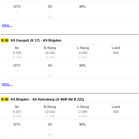
DTV
SV
BPL
-
-
(-)
Infos...
B 56
AS Gangelt (K 17) - AS Brigden
Nr.
B-Rang
L-Rang
Land
6.926
10.042
2.049
NW
(6.928)
(7.638)
(1.462)
DTV
SV
BPL
-
-
(-)
Infos...
B 56
AS Brigden - AS Heinsberg (A 46/B 56/ B 221)
Nr.
B-Rang
L-Rang
Land
6.927
10.042
2.049
NW
(6.929)
(7.638)
(1.462)
DTV
SV
BPL
-
-
(-)