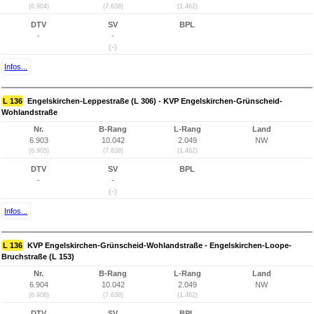
(6.904)
(7.638)
(1.462)
DTV
SV
BPL
-
-
(-)
Infos...
L 136
Engelskirchen-Leppestraße (L 306) - KVP Engelskirchen-Grünscheid-
Wohlandstraße
Nr.
B-Rang
L-Rang
Land
6.903
10.042
2.049
NW
(6.905)
(7.638)
(1.462)
DTV
SV
BPL
-
-
(-)
Infos...
L 136
KVP Engelskirchen-Grünscheid-Wohlandstraße - Engelskirchen-Loope-
Bruchstraße (L 153)
Nr.
B-Rang
L-Rang
Land
6.904
10.042
2.049
NW
(6.906)
(7.638)
(1.462)
DTV
SV
BPL