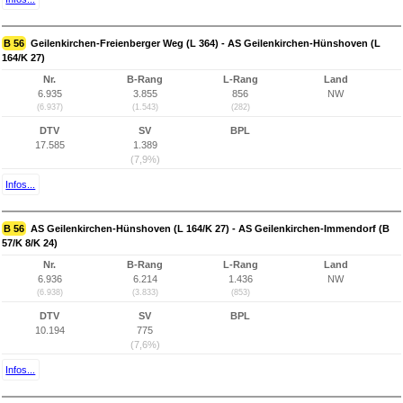
B 56
Geilenkirchen-Freienberger Weg (L 364) - AS Geilenkirchen-Hünshoven (L
164/K 27)
Nr.
B-Rang
L-Rang
Land
6.935
3.855
856
NW
(6.937)
(1.543)
(282)
DTV
SV
BPL
17.585
1.389
(7,9%)
Infos...
B 56
AS Geilenkirchen-Hünshoven (L 164/K 27) - AS Geilenkirchen-Immendorf (B
57/K 8/K 24)
Nr.
B-Rang
L-Rang
Land
6.936
6.214
1.436
NW
(6.938)
(3.833)
(853)
DTV
SV
BPL
10.194
775
(7,6%)
Infos...