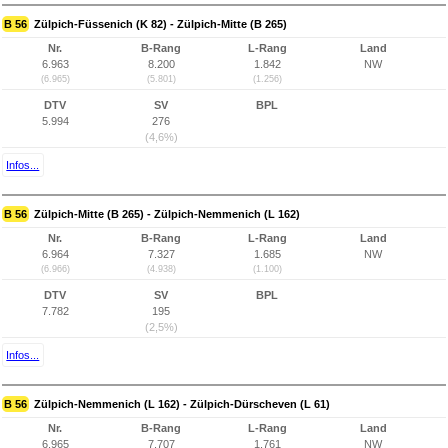
B 56
Zülpich-Füssenich (K 82) - Zülpich-Mitte (B 265)
Nr.
B-Rang
L-Rang
Land
6.963
8.200
1.842
NW
(6.965)
(5.801)
(1.256)
DTV
SV
BPL
5.994
276
(4,6%)
Infos...
B 56
Zülpich-Mitte (B 265) - Zülpich-Nemmenich (L 162)
Nr.
B-Rang
L-Rang
Land
6.964
7.327
1.685
NW
(6.966)
(4.938)
(1.100)
DTV
SV
BPL
7.782
195
(2,5%)
Infos...
B 56
Zülpich-Nemmenich (L 162) - Zülpich-Dürscheven (L 61)
Nr.
B-Rang
L-Rang
Land
6.965
7.707
1.761
NW