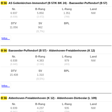
B 56
AS Geilenkirchen-Immendorf (B 57/K 8/K 24) - Baesweiler-Puffendorf (B 57)
Nr.
B-Rang
L-Rang
Land
6.937
5.850
1.351
NW
(6.939)
(3.472)
(769)
DTV
SV
BPL
11.056
962
(8,7%)
Infos...
B 56
Baesweiler-Puffendorf (B 57) - Aldenhoven-Freialdenhoven (K 12)
Nr.
B-Rang
L-Rang
Land
6.938
4.383
979
NW
(6.940)
(2.040)
(403)
DTV
SV
BPL
15.408
1.310
(8,5%)
Infos...
B 56
Aldenhoven-Freialdenhoven (K 12) - Aldenhoven-Dürboslar (L 109)
Nr.
B-Rang
L-Rang
Land
6.939
4.237
935
NW
(6.941)
(1.900)
(359)