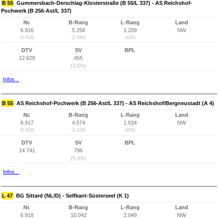
B 55
Gummersbach-Derschlag-Klosterstraße (B 55/L 337) - AS Reichshof-
Pochwerk (B 256-Ast/L 337)
Nr.
B-Rang
L-Rang
Land
6.916
5.258
1.209
NW
(6.918)
(2.890)
(628)
DTV
SV
BPL
12.628
455
(3,6%)
Infos...
B 55
AS Reichshof-Pochwerk (B 256-Ast/L 337) - AS Reichshof/Bergneustadt (A 4)
Nr.
B-Rang
L-Rang
Land
6.917
4.574
1.034
NW
(6.919)
(2.224)
(456)
DTV
SV
BPL
14.741
796
(5,4%)
Infos...
L 47
BG Sittard (NL/D) - Selfkant-Süsterseel (K 1)
Nr.
B-Rang
L-Rang
Land
6.918
10.042
2.049
NW