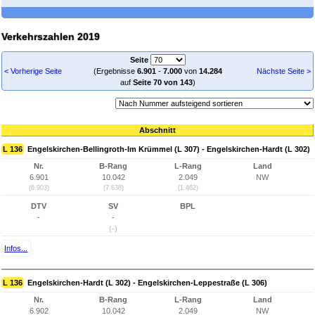
Verkehrszahlen 2019
Seite
< Vorherige Seite
(Ergebnisse
6.901
-
7.000
von
14.284
Nächste Seite >
auf
Seite 70 von 143
)
Abschnitt
L 136
Engelskirchen-Bellingroth-Im Krümmel (L 307) - Engelskirchen-Hardt (L 302)
Nr.
B-Rang
L-Rang
Land
6.901
10.042
2.049
NW
(6.903)
(7.638)
(1.462)
DTV
SV
BPL
-
-
(-)
Infos...
L 136
Engelskirchen-Hardt (L 302) - Engelskirchen-Leppestraße (L 306)
Nr.
B-Rang
L-Rang
Land
6.902
10.042
2.049
NW