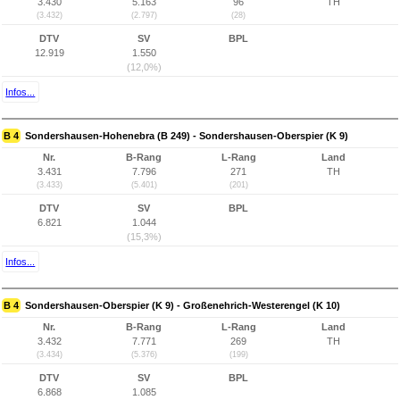
3.430
5.163
96
TH
(3.432)
(2.797)
(28)
DTV
SV
BPL
12.919
1.550
(12,0%)
Infos...
B 4
Sondershausen-Hohenebra (B 249) - Sondershausen-Oberspier (K 9)
Nr.
B-Rang
L-Rang
Land
3.431
7.796
271
TH
(3.433)
(5.401)
(201)
DTV
SV
BPL
6.821
1.044
(15,3%)
Infos...
B 4
Sondershausen-Oberspier (K 9) - Großenehrich-Westerengel (K 10)
Nr.
B-Rang
L-Rang
Land
3.432
7.771
269
TH
(3.434)
(5.376)
(199)
DTV
SV
BPL
6.868
1.085