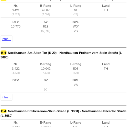
Nr.
B-Rang
L-Rang
Land
3.421
4.867
91
TH
(3.423)
(2.509)
(24)
DTV
SV
BPL
13.770
812
WB*
(5,9%)
VB
Infos...
B 4
Nordhausen-Am Alten Tor (K 20) - Nordhausen-Freiherr-vom-Stein-Straße (L
3080)
Nr.
B-Rang
L-Rang
Land
3.422
10.042
506
TH
(3.424)
(7.638)
(436)
DTV
SV
BPL
-
-
VB
(-)
Infos...
B 4
Nordhausen-Freiherr-vom-Stein-Straße (L 3080) - Nordhausen-Hallesche Straße
(L 3080)
Nr.
B-Rang
L-Rang
Land