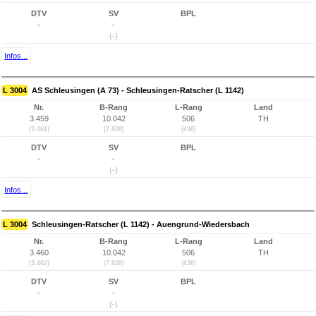
DTV
SV
BPL
-
-
(-)
Infos...
L 3004
AS Schleusingen (A 73) - Schleusingen-Ratscher (L 1142)
Nr.
B-Rang
L-Rang
Land
3.459
10.042
506
TH
(3.461)
(7.638)
(436)
DTV
SV
BPL
-
-
(-)
Infos...
L 3004
Schleusingen-Ratscher (L 1142) - Auengrund-Wiedersbach
Nr.
B-Rang
L-Rang
Land
3.460
10.042
506
TH
(3.462)
(7.638)
(436)
DTV
SV
BPL
-
-
(-)