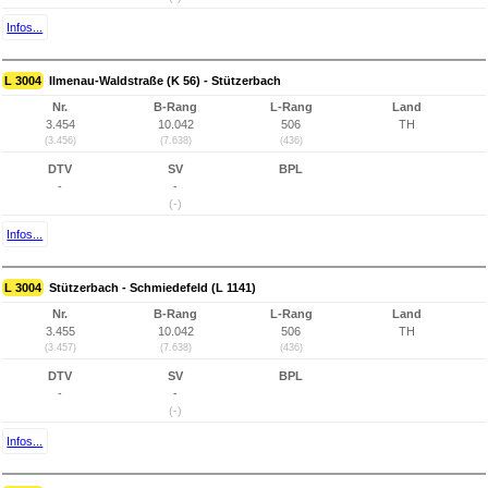
Infos...
L 3004
Ilmenau-Waldstraße (K 56) - Stützerbach
Nr.
B-Rang
L-Rang
Land
3.454
10.042
506
TH
(3.456)
(7.638)
(436)
DTV
SV
BPL
-
-
(-)
Infos...
L 3004
Stützerbach - Schmiedefeld (L 1141)
Nr.
B-Rang
L-Rang
Land
3.455
10.042
506
TH
(3.457)
(7.638)
(436)
DTV
SV
BPL
-
-
(-)
Infos...