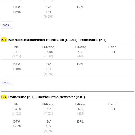
DTV
SV
BPL
1.546
141
(9,1%)
Infos...
B 4
Benneckenstein/Ellrich-Rothesütte (L 1014) - Rothesütte (K 1)
Nr.
B-Rang
L-Rang
Land
3.417
9.998
498
TH
(3.419)
(7.594)
(428)
DTV
SV
BPL
1.188
107
(9,0%)
Infos...
B 4
Rothesütte (K 1) - Harztor-Ilfeld-Netzkater (B 81)
Nr.
B-Rang
L-Rang
Land
3.418
9.927
492
TH
(3.420)
(7.524)
(422)
DTV
SV
BPL
1.676
159
(9,5%)