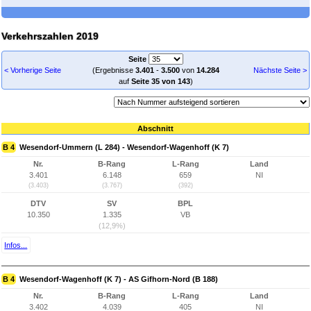
Verkehrszahlen 2019
Seite
< Vorherige Seite
(Ergebnisse
3.401
-
3.500
von
14.284
Nächste Seite >
auf
Seite 35 von 143
)
Abschnitt
B 4
Wesendorf-Ummern (L 284) - Wesendorf-Wagenhoff (K 7)
Nr.
B-Rang
L-Rang
Land
3.401
6.148
659
NI
(3.403)
(3.767)
(392)
DTV
SV
BPL
10.350
1.335
VB
(12,9%)
Infos...
B 4
Wesendorf-Wagenhoff (K 7) - AS Gifhorn-Nord (B 188)
Nr.
B-Rang
L-Rang
Land
3.402
4.039
405
NI