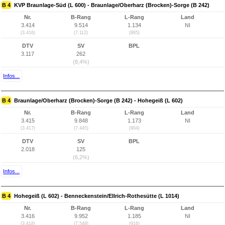
B 4
KVP Braunlage-Süd (L 600) - Braunlage/Oberharz (Brocken)-Sorge (B 242)
Nr.
B-Rang
L-Rang
Land
3.414
9.514
1.134
NI
(3.416)
(7.112)
(865)
DTV
SV
BPL
3.117
262
(8,4%)
Infos...
B 4
Braunlage/Oberharz (Brocken)-Sorge (B 242) - Hohegeiß (L 602)
Nr.
B-Rang
L-Rang
Land
3.415
9.848
1.173
NI
(3.417)
(7.445)
(904)
DTV
SV
BPL
2.018
125
(6,2%)
Infos...
B 4
Hohegeiß (L 602) - Benneckenstein/Ellrich-Rothesütte (L 1014)
Nr.
B-Rang
L-Rang
Land
3.416
9.952
1.185
NI
(3.418)
(7.548)
(916)