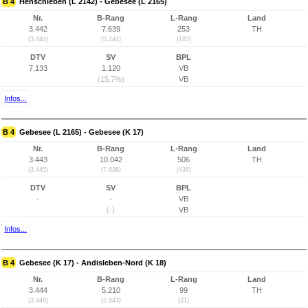
B 4
Henschleben (L 2142) - Gebesee (L 2165)
Nr.
B-Rang
L-Rang
Land
3.442
7.639
253
TH
(3.444)
(5.244)
(183)
DTV
SV
BPL
7.133
1.120
VB
(15,7%)
VB
Infos...
B 4
Gebesee (L 2165) - Gebesee (K 17)
Nr.
B-Rang
L-Rang
Land
3.443
10.042
506
TH
(3.445)
(7.638)
(436)
DTV
SV
BPL
-
-
VB
(-)
VB
Infos...
B 4
Gebesee (K 17) - Andisleben-Nord (K 18)
Nr.
B-Rang
L-Rang
Land
3.444
5.210
99
TH
(3.446)
(2.843)
(31)