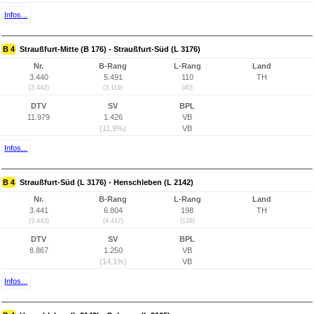
Infos...
B 4
Straußfurt-Mitte (B 176) - Straußfurt-Süd (L 3176)
Nr.
B-Rang
L-Rang
Land
3.440
5.491
110
TH
(3.442)
(3.119)
(40)
DTV
SV
BPL
11.979
1.426
VB
(11,9%)
VB
Infos...
B 4
Straußfurt-Süd (L 3176) - Henschleben (L 2142)
Nr.
B-Rang
L-Rang
Land
3.441
6.804
198
TH
(3.443)
(4.417)
(128)
DTV
SV
BPL
8.867
1.250
VB
(14,1%)
VB
Infos...