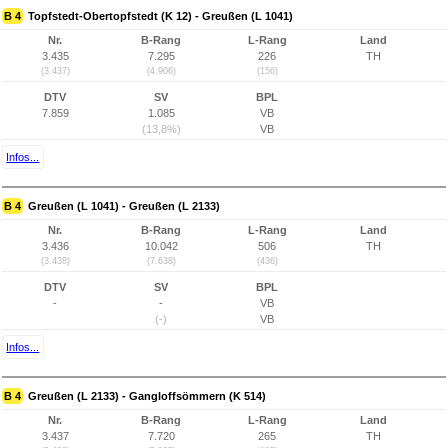
B 4
Topfstedt-Obertopfstedt (K 12) - Greußen (L 1041)
Nr.
B-Rang
L-Rang
Land
3.435
7.295
226
TH
(3.437)
(4.906)
(156)
DTV
SV
BPL
7.859
1.085
VB
(13,8%)
VB
Infos...
B 4
Greußen (L 1041) - Greußen (L 2133)
Nr.
B-Rang
L-Rang
Land
3.436
10.042
506
TH
(3.438)
(7.638)
(436)
DTV
SV
BPL
-
-
VB
(-)
VB
Infos...
B 4
Greußen (L 2133) - Gangloffsömmern (K 514)
Nr.
B-Rang
L-Rang
Land
3.437
7.720
265
TH