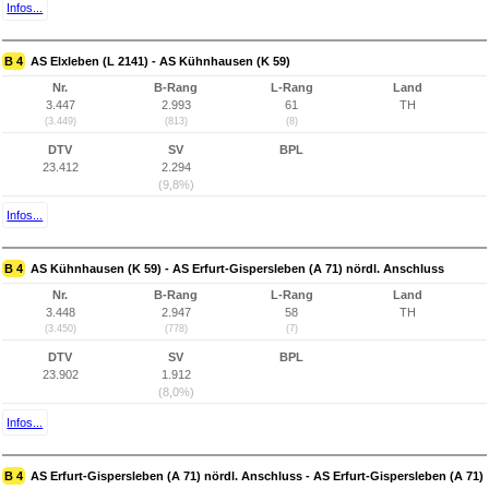
Infos...
B 4
AS Elxleben (L 2141) - AS Kühnhausen (K 59)
Nr.
B-Rang
L-Rang
Land
3.447
2.993
61
TH
(3.449)
(813)
(8)
DTV
SV
BPL
23.412
2.294
(9,8%)
Infos...
B 4
AS Kühnhausen (K 59) - AS Erfurt-Gispersleben (A 71) nördl. Anschluss
Nr.
B-Rang
L-Rang
Land
3.448
2.947
58
TH
(3.450)
(778)
(7)
DTV
SV
BPL
23.902
1.912
(8,0%)
Infos...
B 4
AS Erfurt-Gispersleben (A 71) nördl. Anschluss - AS Erfurt-Gispersleben (A 71)