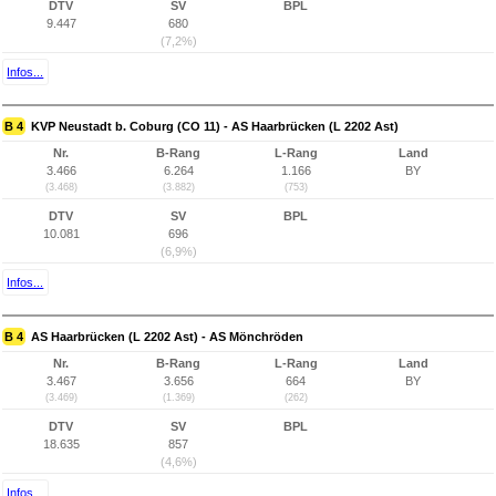
DTV
SV
BPL
9.447
680
(7,2%)
Infos...
B 4
KVP Neustadt b. Coburg (CO 11) - AS Haarbrücken (L 2202 Ast)
Nr.
B-Rang
L-Rang
Land
3.466
6.264
1.166
BY
(3.468)
(3.882)
(753)
DTV
SV
BPL
10.081
696
(6,9%)
Infos...
B 4
AS Haarbrücken (L 2202 Ast) - AS Mönchröden
Nr.
B-Rang
L-Rang
Land
3.467
3.656
664
BY
(3.469)
(1.369)
(262)
DTV
SV
BPL
18.635
857
(4,6%)
Infos...