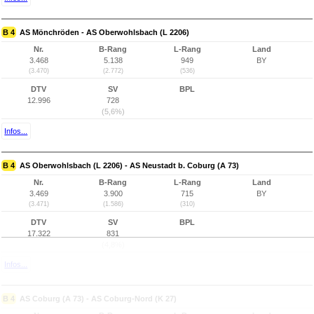
B 4
AS Mönchröden - AS Oberwohlsbach (L 2206)
Nr.
B-Rang
L-Rang
Land
3.468
5.138
949
BY
(3.470)
(2.772)
(536)
DTV
SV
BPL
12.996
728
(5,6%)
Infos...
B 4
AS Oberwohlsbach (L 2206) - AS Neustadt b. Coburg (A 73)
Nr.
B-Rang
L-Rang
Land
3.469
3.900
715
BY
(3.471)
(1.586)
(310)
DTV
SV
BPL
17.322
831
(4,8%)
Infos...
B 4
AS Coburg (A 73) - AS Coburg-Nord (K 27)