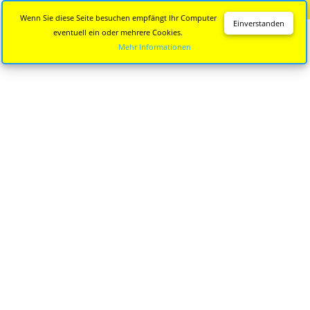
Diese Seite wird nicht mehr aktualisiert.
Zur neuen Seite
Wenn Sie diese Seite besuchen empfängt Ihr Computer
Einverstanden
eventuell ein oder mehrere Cookies.
Mehr Informationen