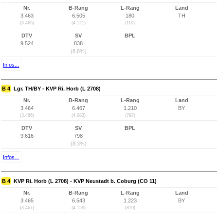
Nr.
B-Rang
L-Rang
Land
3.463
6.505
180
TH
(3.465)
(4.121)
(110)
DTV
SV
BPL
9.524
838
(8,8%)
Infos...
B 4
Lgr. TH/BY - KVP Ri. Horb (L 2708)
Nr.
B-Rang
L-Rang
Land
3.464
6.467
1.210
BY
(3.466)
(4.083)
(797)
DTV
SV
BPL
9.616
798
(8,3%)
Infos...
B 4
KVP Ri. Horb (L 2708) - KVP Neustadt b. Coburg (CO 11)
Nr.
B-Rang
L-Rang
Land
3.465
6.543
1.223
BY
(3.467)
(4.159)
(810)