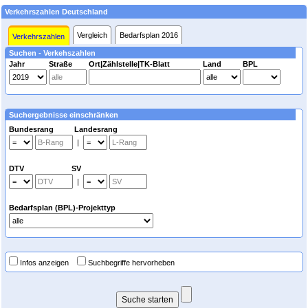
Verkehrszahlen Deutschland
Vergleich
Bedarfsplan 2016
Verkehrszahlen
Suchen - Verkehszahlen
Jahr
Straße
Ort|Zählstelle|TK-Blatt
Land
BPL
Suchergebnisse einschränken
Bundesrang Landesrang
|
DTV SV
|
Bedarfsplan (BPL)-Projekttyp
Infos anzeigen
Suchbegriffe hervorheben