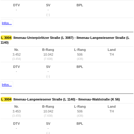
DTV
SV
BPL
-
-
(-)
Infos...
L 3004
Ilmenau-Unterpörlitzer Straße (L 3087) - Ilmenau-Langewiesener Straße (L
1140)
Nr.
B-Rang
L-Rang
Land
3.452
10.042
506
TH
(3.454)
(7.638)
(436)
DTV
SV
BPL
-
-
(-)
Infos...
L 3004
Ilmenau-Langewiesener Straße (L 1140) - Ilmenau-Waldstraße (K 56)
Nr.
B-Rang
L-Rang
Land
3.453
10.042
506
TH
(3.455)
(7.638)
(436)
DTV
SV
BPL
-
-
(-)