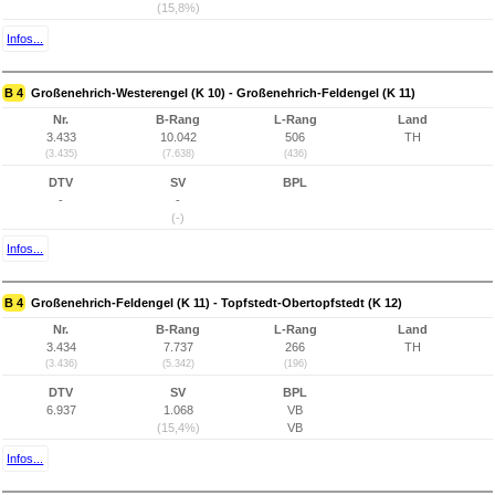
(15,8%)
Infos...
B 4
Großenehrich-Westerengel (K 10) - Großenehrich-Feldengel (K 11)
Nr.
B-Rang
L-Rang
Land
3.433
10.042
506
TH
(3.435)
(7.638)
(436)
DTV
SV
BPL
-
-
(-)
Infos...
B 4
Großenehrich-Feldengel (K 11) - Topfstedt-Obertopfstedt (K 12)
Nr.
B-Rang
L-Rang
Land
3.434
7.737
266
TH
(3.436)
(5.342)
(196)
DTV
SV
BPL
6.937
1.068
VB
(15,4%)
VB
Infos...