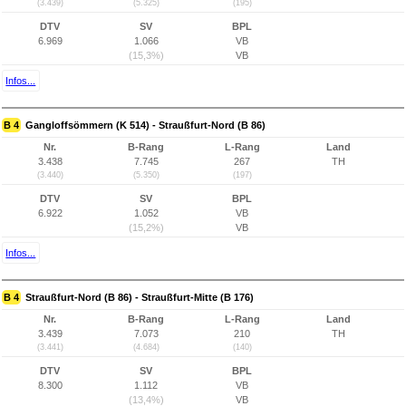
(3.439)
(5.325)
(195)
DTV
SV
BPL
6.969
1.066
VB
(15,3%)
VB
Infos...
B 4
Gangloffsömmern (K 514) - Straußfurt-Nord (B 86)
Nr.
B-Rang
L-Rang
Land
3.438
7.745
267
TH
(3.440)
(5.350)
(197)
DTV
SV
BPL
6.922
1.052
VB
(15,2%)
VB
Infos...
B 4
Straußfurt-Nord (B 86) - Straußfurt-Mitte (B 176)
Nr.
B-Rang
L-Rang
Land
3.439
7.073
210
TH
(3.441)
(4.684)
(140)
DTV
SV
BPL
8.300
1.112
VB
(13,4%)
VB