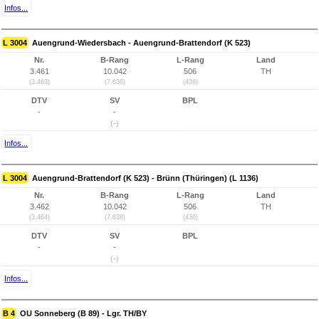
Infos...
L 3004
Auengrund-Wiedersbach - Auengrund-Brattendorf (K 523)
Nr.
B-Rang
L-Rang
Land
3.461
10.042
506
TH
(3.463)
(7.638)
(436)
DTV
SV
BPL
-
-
(-)
Infos...
L 3004
Auengrund-Brattendorf (K 523) - Brünn (Thüringen) (L 1136)
Nr.
B-Rang
L-Rang
Land
3.462
10.042
506
TH
(3.464)
(7.638)
(436)
DTV
SV
BPL
-
-
(-)
Infos...
B 4
OU Sonneberg (B 89) - Lgr. TH/BY