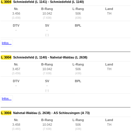
L 3004
Schmiedefeld (L 1141) - Schmiedefeld (L 1140)
Nr.
B-Rang
L-Rang
Land
3.456
10.042
506
TH
(3.458)
(7.638)
(436)
DTV
SV
BPL
-
-
(-)
Infos...
L 3004
Schmiedefeld (L 1140) - Nahetal-Waldau (L 2638)
Nr.
B-Rang
L-Rang
Land
3.457
10.042
506
TH
(3.459)
(7.638)
(436)
DTV
SV
BPL
-
-
(-)
Infos...
L 3004
Nahetal-Waldau (L 2638) - AS Schleusingen (A 73)
Nr.
B-Rang
L-Rang
Land
3.458
10.042
506
TH
(3.460)
(7.638)
(436)