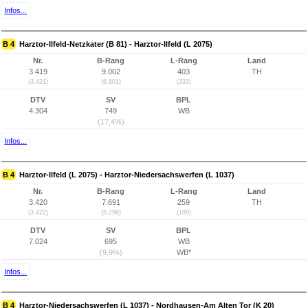
Infos...
B 4
Harztor-Ilfeld-Netzkater (B 81) - Harztor-Ilfeld (L 2075)
Nr.
B-Rang
L-Rang
Land
3.419
9.002
403
TH
(3.421)
(6.601)
(333)
DTV
SV
BPL
4.304
749
WB
(17,4%)
Infos...
B 4
Harztor-Ilfeld (L 2075) - Harztor-Niedersachswerfen (L 1037)
Nr.
B-Rang
L-Rang
Land
3.420
7.691
259
TH
(3.422)
(5.296)
(189)
DTV
SV
BPL
7.024
695
WB
(9,9%)
WB*
Infos...
B 4
Harztor-Niedersachswerfen (L 1037) - Nordhausen-Am Alten Tor (K 20)