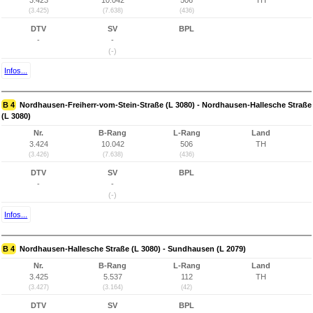
3.423
10.042
506
TH
(3.425)
(7.638)
(436)
DTV
SV
BPL
-
-
(-)
Infos...
B 4
Nordhausen-Freiherr-vom-Stein-Straße (L 3080) - Nordhausen-Hallesche Straße
(L 3080)
Nr.
B-Rang
L-Rang
Land
3.424
10.042
506
TH
(3.426)
(7.638)
(436)
DTV
SV
BPL
-
-
(-)
Infos...
B 4
Nordhausen-Hallesche Straße (L 3080) - Sundhausen (L 2079)
Nr.
B-Rang
L-Rang
Land
3.425
5.537
112
TH
(3.427)
(3.164)
(42)
DTV
SV
BPL