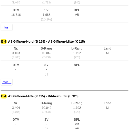
(3.404)
(1.713)
(146)
DTV
SV
BPL
16.716
1.688
VB
(10,1%)
Infos...
B 4
AS Gifhorn-Nord (B 188) - AS Gifhorn-Mitte (K 115)
Nr.
B-Rang
L-Rang
Land
3.403
10.042
1.192
NI
(3.405)
(7.638)
(923)
DTV
SV
BPL
-
-
(-)
Infos...
B 4
AS Gifhorn-Mitte (K 115) - Ribbesbüttel (L 320)
Nr.
B-Rang
L-Rang
Land
3.404
10.042
1.192
NI
(3.406)
(7.638)
(923)
DTV
SV
BPL
-
-
VB
(-)
VB