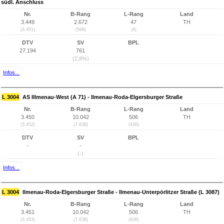
südl. Anschluss
Nr.
B-Rang
L-Rang
Land
3.449
2.672
47
TH
(3.451)
(588)
(4)
DTV
SV
BPL
27.194
761
(2,8%)
Infos...
L 3004
AS Illmenau-West (A 71) - Ilmenau-Roda-Elgersburger Straße
Nr.
B-Rang
L-Rang
Land
3.450
10.042
506
TH
(3.452)
(7.638)
(436)
DTV
SV
BPL
-
-
(-)
Infos...
L 3004
Ilmenau-Roda-Elgersburger Straße - Ilmenau-Unterpörlitzer Straße (L 3087)
Nr.
B-Rang
L-Rang
Land
3.451
10.042
506
TH
(3.453)
(7.638)
(436)