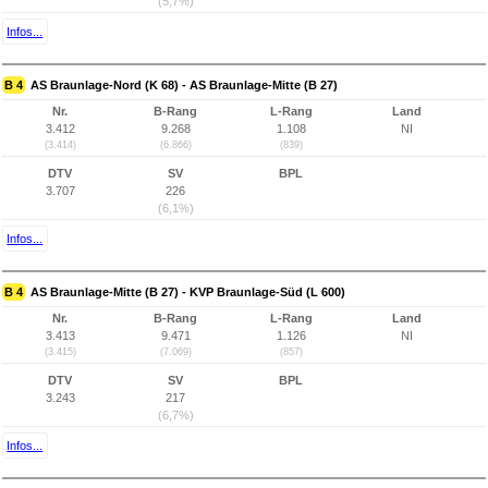
(5,7%)
Infos...
B 4
AS Braunlage-Nord (K 68) - AS Braunlage-Mitte (B 27)
Nr.
B-Rang
L-Rang
Land
3.412
9.268
1.108
NI
(3.414)
(6.866)
(839)
DTV
SV
BPL
3.707
226
(6,1%)
Infos...
B 4
AS Braunlage-Mitte (B 27) - KVP Braunlage-Süd (L 600)
Nr.
B-Rang
L-Rang
Land
3.413
9.471
1.126
NI
(3.415)
(7.069)
(857)
DTV
SV
BPL
3.243
217
(6,7%)
Infos...