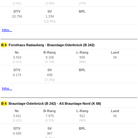
(3.411)
(3.590)
(370)
DTV
SV
BPL
10.756
1.334
(12,4%)
Infos...
B 4
Forsthaus Radauberg - Braunlage-Oderbrück (B 242)
Nr.
B-Rang
L-Rang
Land
3.410
8.106
935
NI
(3.412)
(5.708)
(666)
DTV
SV
BPL
6.174
438
(7,1%)
Infos...
B 4
Braunlage-Oderbrück (B 242) - AS Braunlage-Nord (K 68)
Nr.
B-Rang
L-Rang
Land
3.411
7.975
912
NI
(3.413)
(5.578)
(643)
DTV
SV
BPL
6.430
367