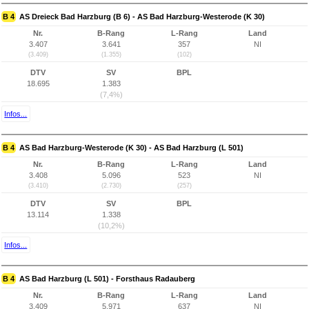
B 4
AS Dreieck Bad Harzburg (B 6) - AS Bad Harzburg-Westerode (K 30)
Nr.
B-Rang
L-Rang
Land
3.407
3.641
357
NI
(3.409)
(1.355)
(102)
DTV
SV
BPL
18.695
1.383
(7,4%)
Infos...
B 4
AS Bad Harzburg-Westerode (K 30) - AS Bad Harzburg (L 501)
Nr.
B-Rang
L-Rang
Land
3.408
5.096
523
NI
(3.410)
(2.730)
(257)
DTV
SV
BPL
13.114
1.338
(10,2%)
Infos...
B 4
AS Bad Harzburg (L 501) - Forsthaus Radauberg
Nr.
B-Rang
L-Rang
Land
3.409
5.971
637
NI