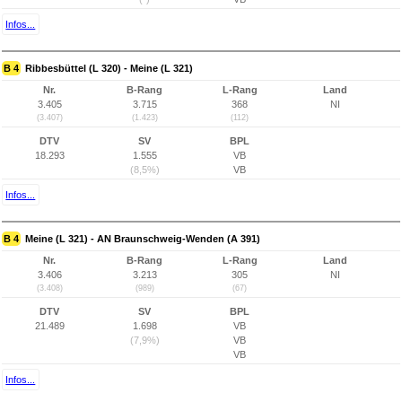
Infos...
B 4
Ribbesbüttel (L 320) - Meine (L 321)
Nr.
B-Rang
L-Rang
Land
3.405
3.715
368
NI
(3.407)
(1.423)
(112)
DTV
SV
BPL
18.293
1.555
VB
(8,5%)
VB
Infos...
B 4
Meine (L 321) - AN Braunschweig-Wenden (A 391)
Nr.
B-Rang
L-Rang
Land
3.406
3.213
305
NI
(3.408)
(989)
(67)
DTV
SV
BPL
21.489
1.698
VB
(7,9%)
VB
VB
Infos...