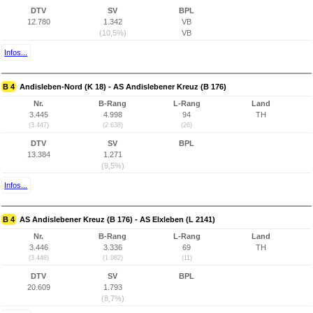
DTV
SV
BPL
12.780
1.342
VB
(10,5%)
VB
Infos...
B 4
Andisleben-Nord (K 18) - AS Andislebener Kreuz (B 176)
Nr.
B-Rang
L-Rang
Land
3.445
4.998
94
TH
(3.447)
(2.638)
(26)
DTV
SV
BPL
13.384
1.271
(9,5%)
Infos...
B 4
AS Andislebener Kreuz (B 176) - AS Elxleben (L 2141)
Nr.
B-Rang
L-Rang
Land
3.446
3.336
69
TH
(3.448)
(1.082)
(11)
DTV
SV
BPL
20.609
1.793
(8,7%)