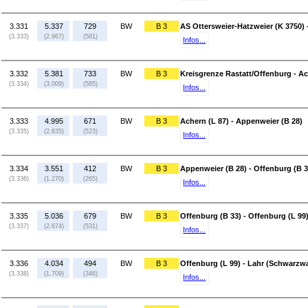
3.331
5.337
729
BW
B 3
AS Ottersweier-Hatzweier (K 3750) 
(3.333)
(2.967)
(581)
Infos...
3.332
5.381
733
BW
B 3
Kreisgrenze Rastatt/Offenburg - Ac
(3.334)
(3.009)
(585)
Infos...
3.333
4.995
671
BW
B 3
Achern (L 87) - Appenweier (B 28)
(3.335)
(2.635)
(523)
Infos...
3.334
3.551
412
BW
B 3
Appenweier (B 28) - Offenburg (B 3
(3.336)
(1.270)
(265)
Infos...
3.335
5.036
679
BW
B 3
Offenburg (B 33) - Offenburg (L 99
(3.337)
(2.674)
(531)
Infos...
3.336
4.034
494
BW
B 3
Offenburg (L 99) - Lahr (Schwarzwa
(3.338)
(1.709)
(346)
Infos...