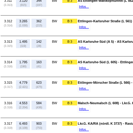
3.311
3.120
344
BW
B 3
AS Ettlingen-Wattkopftunnel (L 562)
(3.313)
(915)
(197)
Infos...
3.312
3.265
362
BW
B 3
Ettlingen-Karlsruher Straße (L 561)
(3.314)
(1.030)
(215)
Infos...
3.313
1.495
142
BW
B 3
AS Karlsruhe-Süd (A 5) - AS Karlsr
(3.315)
(119)
(28)
Infos...
3.314
1.795
163
BW
B 3
AS Karlsruhe-Süd (L 605) - Ettling
(3.316)
(190)
(41)
Infos...
3.315
4.779
623
BW
B 3
Ettlingen-Mörscher Straße (L 566) 
(3.317)
(2.421)
(475)
Infos...
3.316
4.553
584
BW
B 3
Malsch-Neumalsch (L 608) - Lkr.G. 
(3.318)
(2.204)
(436)
Infos...
3.317
6.493
903
BW
B 3
Lkr.G. KA/RA (nördl. K 3737) - Rast
(3.319)
(4.109)
(753)
Infos...