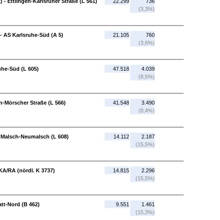
 - Ettlingen-Karlsruher Straße (L 561)
22.299
736
(3,3%)
 - AS Karlsruhe-Süd (A 5)
21.105
760
(3,6%)
uhe-Süd (L 605)
47.518
4.039
(8,5%)
en-Mörscher Straße (L 566)
41.548
3.490
(8,4%)
- Malsch-Neumalsch (L 608)
14.112
2.187
(15,5%)
KA/RA (nördl. K 3737)
14.815
2.296
(15,5%)
att-Nord (B 462)
9.551
1.461
(15,3%)