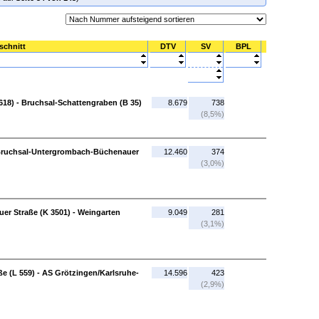
schnitt
DTV
SV
BPL
618) - Bruchsal-Schattengraben (B 35)
8.679
738
(8,5%)
 Bruchsal-Untergrombach-Büchenauer
12.460
374
(3,0%)
r Straße (K 3501) - Weingarten
9.049
281
(3,1%)
e (L 559) - AS Grötzingen/Karlsruhe-
14.596
423
(2,9%)