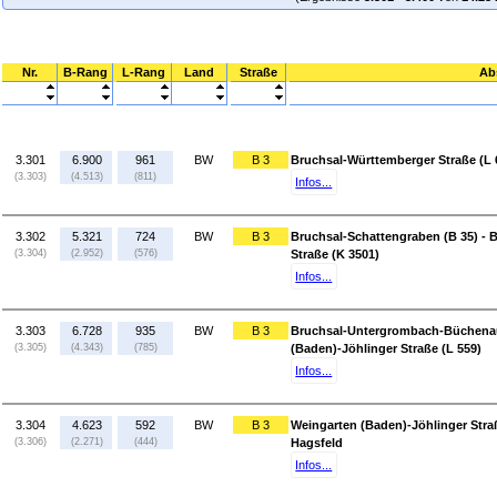
Nr.
B-Rang
L-Rang
Land
Straße
Ab
3.301
6.900
961
BW
B 3
Bruchsal-Württemberger Straße (L 
(3.303)
(4.513)
(811)
Infos...
3.302
5.321
724
BW
B 3
Bruchsal-Schattengraben (B 35) -
(3.304)
(2.952)
(576)
Straße (K 3501)
Infos...
3.303
6.728
935
BW
B 3
Bruchsal-Untergrombach-Büchenaue
(3.305)
(4.343)
(785)
(Baden)-Jöhlinger Straße (L 559)
Infos...
3.304
4.623
592
BW
B 3
Weingarten (Baden)-Jöhlinger Straß
(3.306)
(2.271)
(444)
Hagsfeld
Infos...