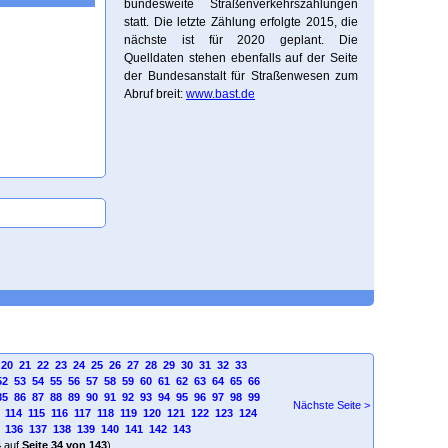
bundesweite Straßenverkehrszählungen
statt. Die letzte Zählung erfolgte 2015, die
nächste ist für 2020 geplant. Die
Quelldaten stehen ebenfalls auf der Seite
der Bundesanstalt für Straßenwesen zum
Abruf breit:
www.bast.de
20
21
22
23
24
25
26
27
28
29
30
31
32
33
52
53
54
55
56
57
58
59
60
61
62
63
64
65
66
85
86
87
88
89
90
91
92
93
94
95
96
97
98
99
Nächste Seite >
114
115
116
117
118
119
120
121
122
123
124
136
137
138
139
140
141
142
143
4
auf
Seite 34 von 143
)