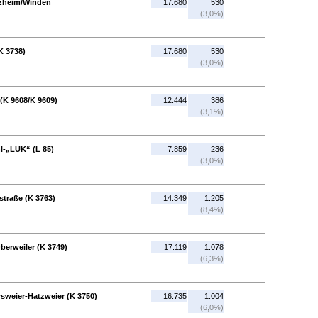
nzheim/Winden
17.680
530
(3,0%)
K 3738)
17.680
530
(3,0%)
(K 9608/K 9609)
12.444
386
(3,1%)
l-„LUK“ (L 85)
7.859
236
(3,0%)
straße (K 3763)
14.349
1.205
(8,4%)
berweiler (K 3749)
17.119
1.078
(6,3%)
rsweier-Hatzweier (K 3750)
16.735
1.004
(6,0%)