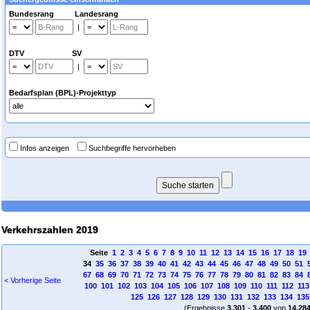
Bundesrang Landesrang
|
DTV SV
|
Bedarfsplan (BPL)-Projekttyp
Infos anzeigen
Suchbegriffe hervorheben
Verkehrszahlen 2019
Seite
1
2
3
4
5
6
7
8
9
10
11
12
13
14
15
16
17
18
19
34
35
36
37
38
39
40
41
42
43
44
45
46
47
48
49
50
51
67
68
69
70
71
72
73
74
75
76
77
78
79
80
81
82
83
84
< Vorherige Seite
100
101
102
103
104
105
106
107
108
109
110
111
112
113
125
126
127
128
129
130
131
132
133
134
135
(Ergebnisse
3.301
-
3.400
von
14.28