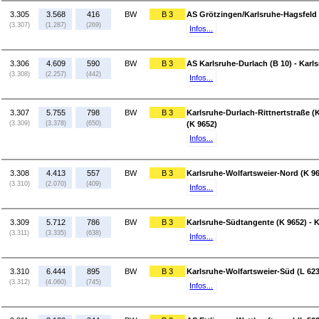
3.305
3.568
416
BW
B 3
AS Grötzingen/Karlsruhe-Hagsfeld 
(3.307)
(1.287)
(269)
Infos...
3.306
4.609
590
BW
B 3
AS Karlsruhe-Durlach (B 10) - Karls
(3.308)
(2.257)
(442)
Infos...
3.307
5.755
798
BW
B 3
Karlsruhe-Durlach-Rittnertstraße (
(3.309)
(3.378)
(650)
(K 9652)
Infos...
3.308
4.413
557
BW
B 3
Karlsruhe-Wolfartsweier-Nord (K 96
(3.310)
(2.070)
(409)
Infos...
3.309
5.712
786
BW
B 3
Karlsruhe-Südtangente (K 9652) - K
(3.311)
(3.335)
(638)
Infos...
3.310
6.444
895
BW
B 3
Karlsruhe-Wolfartsweier-Süd (L 623
(3.312)
(4.060)
(745)
Infos...