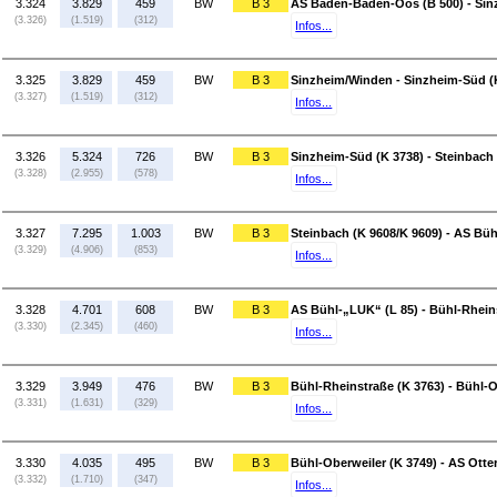
3.324
3.829
459
BW
B 3
AS Baden-Baden-Oos (B 500) - Si
(3.326)
(1.519)
(312)
Infos...
3.325
3.829
459
BW
B 3
Sinzheim/Winden - Sinzheim-Süd (
(3.327)
(1.519)
(312)
Infos...
3.326
5.324
726
BW
B 3
Sinzheim-Süd (K 3738) - Steinbach 
(3.328)
(2.955)
(578)
Infos...
3.327
7.295
1.003
BW
B 3
Steinbach (K 9608/K 9609) - AS Büh
(3.329)
(4.906)
(853)
Infos...
3.328
4.701
608
BW
B 3
AS Bühl-„LUK“ (L 85) - Bühl-Rhein
(3.330)
(2.345)
(460)
Infos...
3.329
3.949
476
BW
B 3
Bühl-Rheinstraße (K 3763) - Bühl-O
(3.331)
(1.631)
(329)
Infos...
3.330
4.035
495
BW
B 3
Bühl-Oberweiler (K 3749) - AS Otte
(3.332)
(1.710)
(347)
Infos...