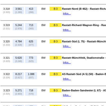
3.318
3.561
413
BW
B 3
Rastatt-Nord (B 462) - Rastatt-Ri
(3.320)
(1.280)
(266)
Infos...
3.319
5.244
713
BW
B 3
Rastatt-Richard-Wagner-Ring - Rast
(3.321)
(2.876)
(565)
Infos...
3.320
4.784
625
BW
B 3
Rastatt-Süd (L 75) - Rastatt-Münch
(3.322)
(2.426)
(477)
Infos...
3.321
5.620
773
BW
B 3
Rastatt-Münchfeld, Stadionstraße -
(3.323)
(3.246)
(625)
Infos...
3.322
8.217
1.088
BW
B 3
AS Rastatt-Süd (A 5) (50) - Baden-
(3.324)
(5.817)
(937)
Infos...
3.323
5.271
718
BW
B 3
Baden-Baden-Sandweier (L 67) - A
(3.325)
(2.903)
(570)
Infos...