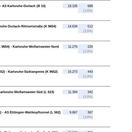
- AS Karlsruhe-Durlach (B 10)
19.105
688
(3,6%)
ruhe-Durlach-Rittnertstraße (K 9654)
14.634
512
(3,5%)
K 9654) - Karlsruhe-Wolfartsweier-Nord
11.275
226
(2,0%)
52) - Karlsruhe-Südtangente (K 9652)
15.273
443
(2,9%)
arlsruhe-Wolfartsweier-Süd (L 623)
11.394
342
(3,0%)
) - AS Ettlingen-Wattkopftunnel (L 562)
9.667
367
(3,8%)