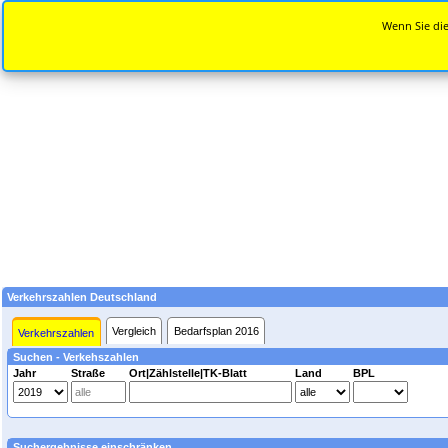
Wenn Sie die
Verkehrszahlen Deutschland
Vergleich
Bedarfsplan 2016
Verkehrszahlen
Suchen - Verkehszahlen
Jahr
Straße
Ort|Zählstelle|TK-Blatt
Land
BPL
Suchergebnisse einschränken