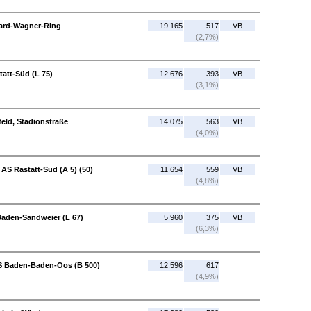
chard-Wagner-Ring
19.165
517
VB
(2,7%)
att-Süd (L 75)
12.676
393
VB
(3,1%)
feld, Stadionstraße
14.075
563
VB
(4,0%)
 AS Rastatt-Süd (A 5) (50)
11.654
559
VB
(4,8%)
Baden-Sandweier (L 67)
5.960
375
VB
(6,3%)
S Baden-Baden-Oos (B 500)
12.596
617
(4,9%)