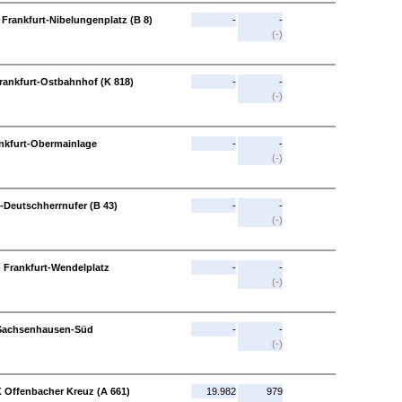
 Frankfurt-Nibelungenplatz (B 8)
-
-
(-)
Frankfurt-Ostbahnhof (K 818)
-
-
(-)
ankfurt-Obermainlage
-
-
(-)
-Deutschherrnufer (B 43)
-
-
(-)
- Frankfurt-Wendelplatz
-
-
(-)
t-Sachsenhausen-Süd
-
-
(-)
 Offenbacher Kreuz (A 661)
19.982
979