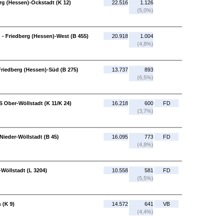
rg (Hessen)-Ockstadt (K 12)
22.516
1.126
(5,0%)
 - Friedberg (Hessen)-West (B 455)
20.918
1.004
(4,8%)
Friedberg (Hessen)-Süd (B 275)
13.737
893
(6,5%)
S Ober-Wöllstadt (K 11/K 24)
16.218
600
FD
(3,7%)
Nieder-Wöllstadt (B 45)
16.095
773
FD
(4,8%)
-Wöllstadt (L 3204)
10.558
581
FD
(5,5%)
 (K 9)
14.572
641
VB
(4,4%)