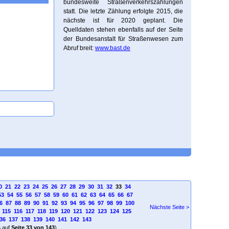
bundesweite Straßenverkehrszählungen
statt. Die letzte Zählung erfolgte 2015, die
nächste ist für 2020 geplant. Die
Quelldaten stehen ebenfalls auf der Seite
der Bundesanstalt für Straßenwesen zum
Abruf breit:
www.bast.de
0
21
22
23
24
25
26
27
28
29
30
31
32
33
34
53
54
55
56
57
58
59
60
61
62
63
64
65
66
67
6
87
88
89
90
91
92
93
94
95
96
97
98
99
100
Nächste Seite >
115
116
117
118
119
120
121
122
123
124
125
36
137
138
139
140
141
142
143
4
auf
Seite 33 von 143
)