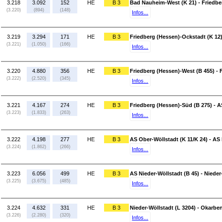
3.218
3.092
152
HE
B 3
Bad Nauheim-West (K 21) - Friedbe
(3.220)
(894)
(148)
Infos...
3.219
3.294
171
HE
B 3
Friedberg (Hessen)-Ockstadt (K 12)
(3.221)
(1.050)
(166)
Infos...
3.220
4.880
356
HE
B 3
Friedberg (Hessen)-West (B 455) - 
(3.222)
(2.520)
(345)
Infos...
3.221
4.167
274
HE
B 3
Friedberg (Hessen)-Süd (B 275) - A
(3.223)
(1.833)
(263)
Infos...
3.222
4.198
277
HE
B 3
AS Ober-Wöllstadt (K 11/K 24) - AS 
(3.224)
(1.862)
(266)
Infos...
3.223
6.056
499
HE
B 3
AS Nieder-Wöllstadt (B 45) - Nieder
(3.225)
(3.675)
(485)
Infos...
3.224
4.632
331
HE
B 3
Nieder-Wöllstadt (L 3204) - Okarben
(3.226)
(2.280)
(320)
Infos...