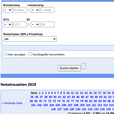
Bundesrang Landesrang
|
DTV SV
|
Bedarfsplan (BPL)-Projekttyp
Infos anzeigen
Suchbegriffe hervorheben
Verkehrszahlen 2019
Seite
1
2
3
4
5
6
7
8
9
10
11
12
13
14
15
16
17
18
19
2
35
36
37
38
39
40
41
42
43
44
45
46
47
48
49
50
51
52
68
69
70
71
72
73
74
75
76
77
78
79
80
81
82
83
84
85
8
< Vorherige Seite
101
102
103
104
105
106
107
108
109
110
111
112
113
114
126
127
128
129
130
131
132
133
134
135
1
(Ergebnisse
3.201
-
3.300
von
14.28