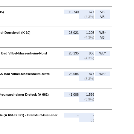
05)
15.740
677
VB
(4,3%)
VB
el-Dortelweil (K 10)
28.021
1.205
WB*
(4,3%)
VB
AS Bad Vilbel-Massenheim-Nord
20.135
866
WB*
(4,3%)
AS Bad Vilbel-Massenheim-Mitte
26.584
877
WB*
(3,3%)
Preungesheimer Dreieck (A 661)
41.008
1.599
(3,9%)
e (A 661/B 521) - Frankfurt-Gießener
-
-
(-)