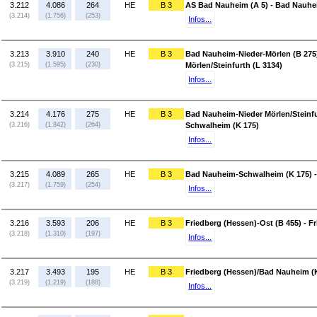
3.212
4.086
264
HE
B 3
AS Bad Nauheim (A 5) - Bad Nauhe
(3.214)
(1.756)
(253)
Infos...
3.213
3.910
240
HE
B 3
Bad Nauheim-Nieder-Mörlen (B 275
(3.215)
(1.595)
(230)
Mörlen/Steinfurth (L 3134)
Infos...
3.214
4.176
275
HE
B 3
Bad Nauheim-Nieder Mörlen/Steinfu
(3.216)
(1.842)
(264)
Schwalheim (K 175)
Infos...
3.215
4.089
265
HE
B 3
Bad Nauheim-Schwalheim (K 175) - 
(3.217)
(1.759)
(254)
Infos...
3.216
3.593
206
HE
B 3
Friedberg (Hessen)-Ost (B 455) - 
(3.218)
(1.310)
(197)
Infos...
3.217
3.493
195
HE
B 3
Friedberg (Hessen)/Bad Nauheim (K
(3.219)
(1.219)
(188)
Infos...