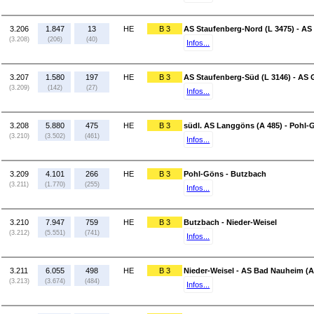
3.206
1.847
13
HE
B 3
AS Staufenberg-Nord (L 3475) - AS
(3.208)
(206)
(40)
Infos...
3.207
1.580
197
HE
B 3
AS Staufenberg-Süd (L 3146) - AS G
(3.209)
(142)
(27)
Infos...
3.208
5.880
475
HE
B 3
südl. AS Langgöns (A 485) - Pohl-
(3.210)
(3.502)
(461)
Infos...
3.209
4.101
266
HE
B 3
Pohl-Göns - Butzbach
(3.211)
(1.770)
(255)
Infos...
3.210
7.947
759
HE
B 3
Butzbach - Nieder-Weisel
(3.212)
(5.551)
(741)
Infos...
3.211
6.055
498
HE
B 3
Nieder-Weisel - AS Bad Nauheim (A
(3.213)
(3.674)
(484)
Infos...