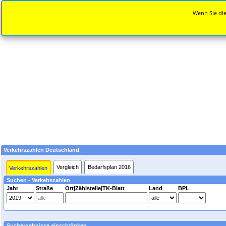
Wenn Sie die
Verkehrszahlen Deutschland
Vergleich
Bedarfsplan 2016
Verkehrszahlen
Suchen - Verkehszahlen
Jahr
Straße
Ort|Zählstelle|TK-Blatt
Land
BPL
Suchergebnisse einschränken