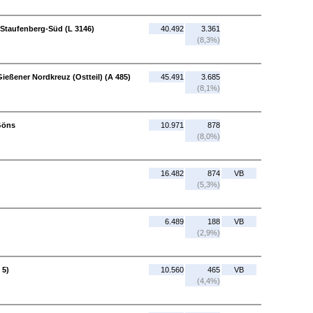
 Staufenberg-Süd (L 3146)
40.492
3.361
(8,3%)
ießener Nordkreuz (Ostteil) (A 485)
45.491
3.685
(8,1%)
Göns
10.971
878
(8,0%)
16.482
874
VB
(5,3%)
6.489
188
VB
(2,9%)
 5)
10.560
465
VB
(4,4%)