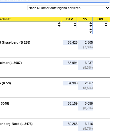
schnitt
DTV
SV
BPL
 Gisselberg (B 255)
38.425
2.805
(7,3%)
eimar (L 3087)
38.994
3.237
(8,3%)
 (K 59)
34.903
2.967
(8,5%)
 3048)
35.159
3.059
(8,7%)
fenberg-Nord (L 3475)
39.266
3.416
(8,7%)