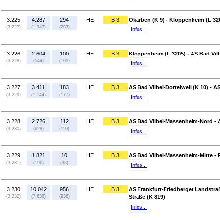
3.225
4.287
294
HE
B 3
Okarben (K 9) - Kloppenheim (L 32
(3.227)
(1.947)
(283)
Infos...
3.226
2.604
100
HE
B 3
Kloppenheim (L 3205) - AS Bad Vilb
(3.228)
(544)
(100)
Infos...
3.227
3.411
183
HE
B 3
AS Bad Vilbel-Dortelweil (K 10) - 
(3.229)
(1.144)
(177)
Infos...
3.228
2.726
112
HE
B 3
AS Bad Vilbel-Massenheim-Nord - 
(3.230)
(628)
(110)
Infos...
3.229
1.821
10
HE
B 3
AS Bad Vilbel-Massenheim-Mitte - 
(3.231)
(196)
(38)
Infos...
3.230
10.042
956
HE
B 3
AS Frankfurt-Friedberger Landstraß
(3.232)
(7.638)
(936)
Straße (K 819)
Infos...