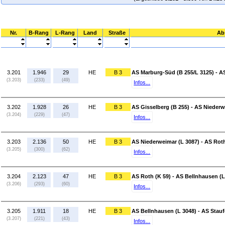
Nr.
B-Rang
L-Rang
Land
Straße
Ab
3.201
1.946
29
HE
B 3
AS Marburg-Süd (B 255/L 3125) - AS
(3.203)
(233)
(49)
Infos...
3.202
1.928
26
HE
B 3
AS Gisselberg (B 255) - AS Niederw
(3.204)
(229)
(47)
Infos...
3.203
2.136
50
HE
B 3
AS Niederweimar (L 3087) - AS Roth
(3.205)
(300)
(62)
Infos...
3.204
2.123
47
HE
B 3
AS Roth (K 59) - AS Bellnhausen (L
(3.206)
(293)
(60)
Infos...
3.205
1.911
18
HE
B 3
AS Bellnhausen (L 3048) - AS Stau
(3.207)
(221)
(43)
Infos...