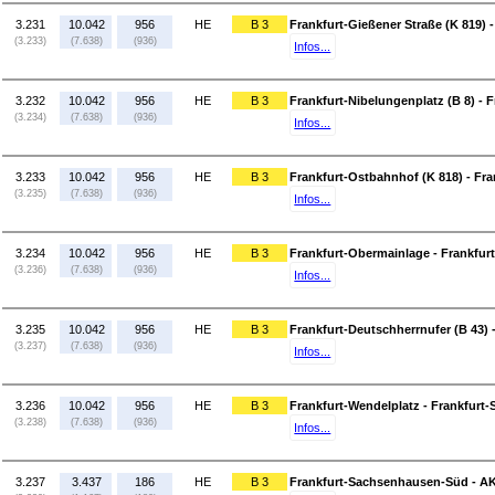
3.231
10.042
956
HE
B 3
Frankfurt-Gießener Straße (K 819) -
(3.233)
(7.638)
(936)
Infos...
3.232
10.042
956
HE
B 3
Frankfurt-Nibelungenplatz (B 8) - 
(3.234)
(7.638)
(936)
Infos...
3.233
10.042
956
HE
B 3
Frankfurt-Ostbahnhof (K 818) - Fr
(3.235)
(7.638)
(936)
Infos...
3.234
10.042
956
HE
B 3
Frankfurt-Obermainlage - Frankfurt
(3.236)
(7.638)
(936)
Infos...
3.235
10.042
956
HE
B 3
Frankfurt-Deutschherrnufer (B 43) 
(3.237)
(7.638)
(936)
Infos...
3.236
10.042
956
HE
B 3
Frankfurt-Wendelplatz - Frankfur
(3.238)
(7.638)
(936)
Infos...
3.237
3.437
186
HE
B 3
Frankfurt-Sachsenhausen-Süd - AK