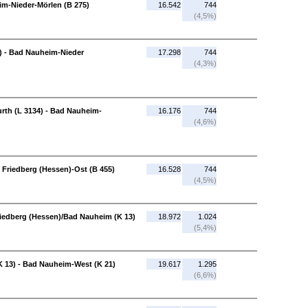
im-Nieder-Mörlen (B 275)
16.542
744
(4,5%)
) - Bad Nauheim-Nieder
17.298
744
(4,3%)
rth (L 3134) - Bad Nauheim-
16.176
744
(4,6%)
Friedberg (Hessen)-Ost (B 455)
16.528
744
(4,5%)
Friedberg (Hessen)/Bad Nauheim (K 13)
18.972
1.024
(5,4%)
 13) - Bad Nauheim-West (K 21)
19.617
1.295
(6,6%)