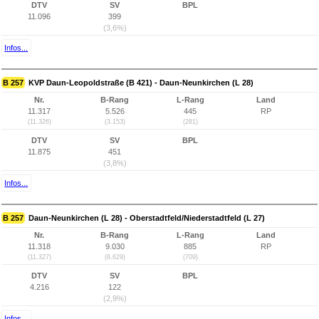
DTV
SV
BPL
11.096
399
(3,6%)
Infos...
B 257
KVP Daun-Leopoldstraße (B 421) - Daun-Neunkirchen (L 28)
Nr.
B-Rang
L-Rang
Land
11.317
5.526
445
RP
(11.326)
(3.153)
(281)
DTV
SV
BPL
11.875
451
(3,8%)
Infos...
B 257
Daun-Neunkirchen (L 28) - Oberstadtfeld/Niederstadtfeld (L 27)
Nr.
B-Rang
L-Rang
Land
11.318
9.030
885
RP
(11.327)
(6.629)
(709)
DTV
SV
BPL
4.216
122
(2,9%)
Infos...