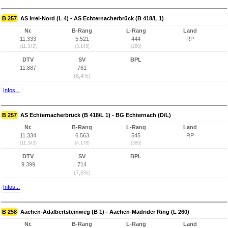
B 257
AS Irrel-Nord (L 4) - AS Echternacherbrück (B 418/L 1)
Nr.
B-Rang
L-Rang
Land
11.333
5.521
444
RP
(11.342)
(3.148)
(280)
DTV
SV
BPL
11.887
761
(6,4%)
Infos...
B 257
AS Echternacherbrück (B 418/L 1) - BG Echternach (D/L)
Nr.
B-Rang
L-Rang
Land
11.334
6.563
545
RP
(11.343)
(4.178)
(380)
DTV
SV
BPL
9.399
714
(7,6%)
Infos...
B 258
Aachen-Adalbertsteinweg (B 1) - Aachen-Madrider Ring (L 260)
Nr.
B-Rang
L-Rang
Land