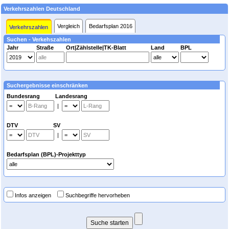
Verkehrszahlen Deutschland
Vergleich
Bedarfsplan 2016
Verkehrszahlen
Suchen - Verkehszahlen
Jahr
Straße
Ort|Zählstelle|TK-Blatt
Land
BPL
Suchergebnisse einschränken
Bundesrang Landesrang
|
DTV SV
|
Bedarfsplan (BPL)-Projekttyp
Infos anzeigen
Suchbegriffe hervorheben