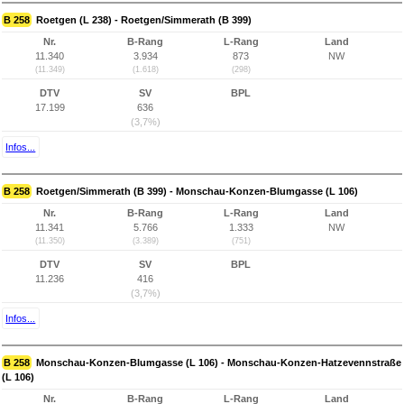
B 258
Roetgen (L 238) - Roetgen/Simmerath (B 399)
Nr.
B-Rang
L-Rang
Land
11.340
3.934
873
NW
(11.349)
(1.618)
(298)
DTV
SV
BPL
17.199
636
(3,7%)
Infos...
B 258
Roetgen/Simmerath (B 399) - Monschau-Konzen-Blumgasse (L 106)
Nr.
B-Rang
L-Rang
Land
11.341
5.766
1.333
NW
(11.350)
(3.389)
(751)
DTV
SV
BPL
11.236
416
(3,7%)
Infos...
B 258
Monschau-Konzen-Blumgasse (L 106) - Monschau-Konzen-Hatzevennstraße
(L 106)
Nr.
B-Rang
L-Rang
Land