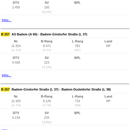
DTV
SV
BPL
2.455
150
(6,1%)
Infos...
B 257
AS Badem (A 60) - Badem-Gindorfer Straße (L 37)
Nr.
B-Rang
L-Rang
Land
11.324
8.471
781
RP
(11.333)
(6.071)
(607)
DTV
SV
BPL
5.428
223
(4,1%)
Infos...
B 257
Badem-Gindorfer Straße (L 37) - Badem-Dudeldofer Straße (L 38)
Nr.
B-Rang
L-Rang
Land
11.325
8.129
733
RP
(11.334)
(5.730)
(559)
DTV
SV
BPL
6.134
233
(3,8%)