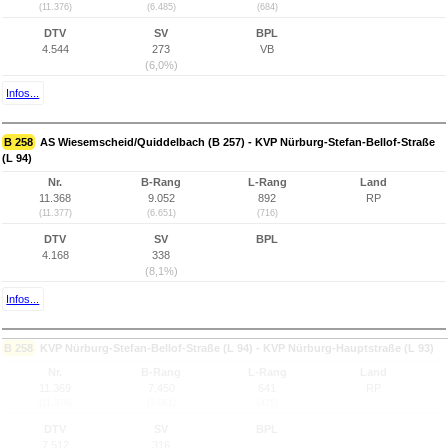
(11.376)
(6.485)
(684)
DTV
SV
BPL
4.544
273
VB
(6,0%)
Infos...
B 258
AS Wiesemscheid/Quiddelbach (B 257) - KVP Nürburg-Stefan-Bellof-Straße
(L 94)
Nr.
B-Rang
L-Rang
Land
11.368
9.052
892
RP
(11.377)
(6.651)
(716)
DTV
SV
BPL
4.168
338
(8,1%)
Infos...
B 258
KVP Nürburg-Stefan-Bellof-Straße (L 94) - KVP Nürburg-Hauptstraße (L 93)
Nr.
B-Rang
L-Rang
Land
11.369
7.450
641
RP
(11.378)
(5.061)
(475)
DTV
SV
BPL
7.512
316