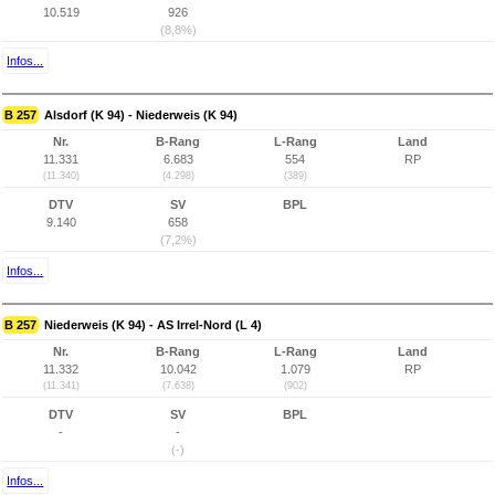
10.519
926
(8,8%)
Infos...
B 257
Alsdorf (K 94) - Niederweis (K 94)
Nr.
B-Rang
L-Rang
Land
11.331
6.683
554
RP
(11.340)
(4.298)
(389)
DTV
SV
BPL
9.140
658
(7,2%)
Infos...
B 257
Niederweis (K 94) - AS Irrel-Nord (L 4)
Nr.
B-Rang
L-Rang
Land
11.332
10.042
1.079
RP
(11.341)
(7.638)
(902)
DTV
SV
BPL
-
-
(-)
Infos...