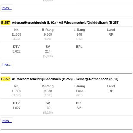
Infos...
B 257
Adenau/Herschbroich (L 92) - AS Wiesemscheid/Quiddelbach (B 258)
Nr.
B-Rang
L-Rang
Land
11.305
9.309
948
RP
(11.314)
(6.907)
(772)
DTV
SV
BPL
3.622
214
(5,9%)
Infos...
B 257
AS Wiesemscheid/Quiddelbach (B 258) - Kelberg-Rothenbach (K 87)
Nr.
B-Rang
L-Rang
Land
11.306
9.938
1.064
RP
(11.315)
(7.535)
(887)
DTV
SV
BPL
1.627
132
VB
(8,1%)
Infos...