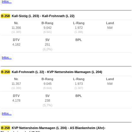
Infos...
B 258
Kall-Sistig (L 203) - Kall-Frohnrath (L 22)
Nr.
B-Rang
L-Rang
Land
11.356
9.042
1.972
NW
(11.365)
(6.641)
(1.386)
DTV
SV
BPL
4.182
251
(6,0%)
Infos...
B 258
Kall-Frohnrath (L 22) - KVP Nettersheim-Marmagen (L 204)
Nr.
B-Rang
L-Rang
Land
11.357
9.045
1.973
NW
(11.366)
(6.644)
(1.387)
DTV
SV
BPL
4.178
238
(5,7%)
Infos...
B 258
KVP Nettersheim-Marmagen (L 204) - AS Blankenheim (Ahr)-