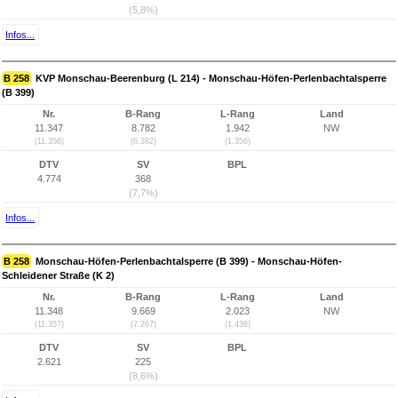
(5,8%)
Infos...
B 258
KVP Monschau-Beerenburg (L 214) - Monschau-Höfen-Perlenbachtalsperre
(B 399)
Nr.
B-Rang
L-Rang
Land
11.347
8.782
1.942
NW
(11.356)
(6.382)
(1.356)
DTV
SV
BPL
4.774
368
(7,7%)
Infos...
B 258
Monschau-Höfen-Perlenbachtalsperre (B 399) - Monschau-Höfen-
Schleidener Straße (K 2)
Nr.
B-Rang
L-Rang
Land
11.348
9.669
2.023
NW
(11.357)
(7.267)
(1.436)
DTV
SV
BPL
2.621
225
(8,6%)