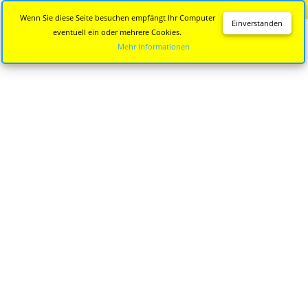
Diese Seite wird nicht mehr aktualisiert.
Zur neuen Seite
Wenn Sie diese Seite besuchen empfängt Ihr Computer
Einverstanden
eventuell ein oder mehrere Cookies.
Mehr Informationen