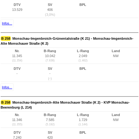
DTV
SV
BPL
13.529
406
(3,0%)
Infos...
B 258
Monschau-Imgenbroich-Grünentalstraße (K 21) - Monschau-Imgenbroich-
Alte Monschauer Straße (K 2)
Nr.
B-Rang
L-Rang
Land
11.345
10.042
2.049
NW
(11.354)
(7.638)
(1.462)
DTV
SV
BPL
-
-
(-)
Infos...
B 258
Monschau-Imgenbroich-Alte Monschauer Straße (K 2) - KVP Monschau-
Beerenburg (L 214)
Nr.
B-Rang
L-Rang
Land
11.346
7.585
1.729
NW
(11.355)
(5.192)
(1.144)
DTV
SV
BPL
7.240
420