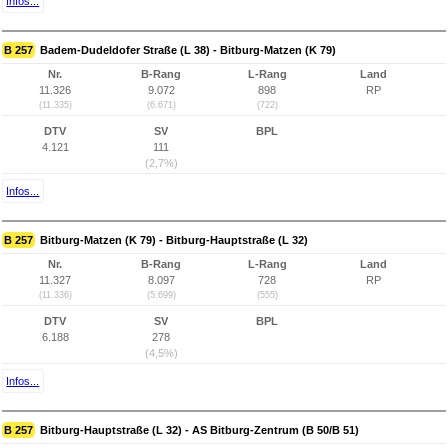
Infos...
B 257
Badem-Dudeldofer Straße (L 38) - Bitburg-Matzen (K 79)
Nr.
B-Rang
L-Rang
Land
11.326
9.072
898
RP
(11.335)
(6.671)
(722)
DTV
SV
BPL
4.121
111
(2,7%)
Infos...
B 257
Bitburg-Matzen (K 79) - Bitburg-Hauptstraße (L 32)
Nr.
B-Rang
L-Rang
Land
11.327
8.097
728
RP
(11.336)
(5.699)
(555)
DTV
SV
BPL
6.188
278
(4,5%)
Infos...
B 257
Bitburg-Hauptstraße (L 32) - AS Bitburg-Zentrum (B 50/B 51)