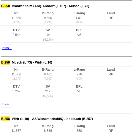
B 258
Blankenheim (Ahr)-Ahrdorf (L 167) - Müsch (L 73)
Nr.
B-Rang
L-Rang
Land
11.365
9.696
1.012
RP
(11.374)
(7.294)
(836)
DTV
SV
BPL
2.544
104
VB
(4,1%)
Infos...
B 258
Müsch (L 73) - Wirft (L 10)
Nr.
B-Rang
L-Rang
Land
11.366
9.461
976
RP
(11.375)
(7.059)
(800)
DTV
SV
BPL
3.257
212
VB
(6,5%)
Infos...
B 258
Wirft (L 10) - AS Wiesemscheid/Quiddelbach (B 257)
Nr.
B-Rang
L-Rang
Land
11.367
8.886
860
RP