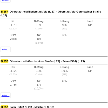
B 257
Oberstadtfeld/Niederstadtfeld (L 27) - Oberstadtfeld-Gerolsteiner Straße
(L27)
Nr.
B-Rang
L-Rang
Land
11.319
9.598
996
RP
(11.328)
(7.196)
(820)
DTV
SV
BPL
2.838
108
(3,8%)
Infos...
B 257
Oberstadtfeld-Gerolsteiner Straße (L27) - Salm (Eifel) (L 29)
Nr.
B-Rang
L-Rang
Land
11.320
9.902
1.055
RP
(11.329)
(7.499)
(878)
DTV
SV
BPL
1.786
179
(10,0%)
Infos...
B 257
Salm (Eifel) (L 29) - Meisburg (L 16)