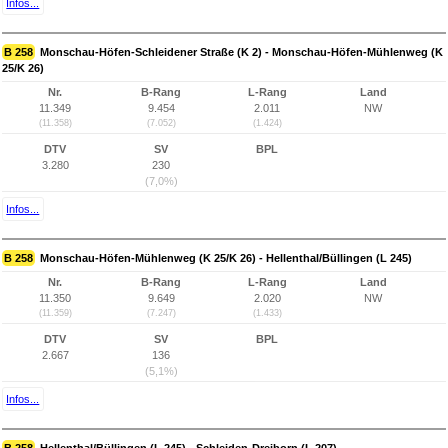
Infos...
B 258
Monschau-Höfen-Schleidener Straße (K 2) - Monschau-Höfen-Mühlenweg (K
25/K 26)
Nr.
B-Rang
L-Rang
Land
11.349
9.454
2.011
NW
(11.358)
(7.052)
(1.424)
DTV
SV
BPL
3.280
230
(7,0%)
Infos...
B 258
Monschau-Höfen-Mühlenweg (K 25/K 26) - Hellenthal/Büllingen (L 245)
Nr.
B-Rang
L-Rang
Land
11.350
9.649
2.020
NW
(11.359)
(7.247)
(1.433)
DTV
SV
BPL
2.667
136
(5,1%)
Infos...