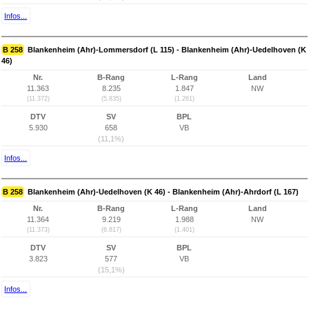
Infos...
B 258
Blankenheim (Ahr)-Lommersdorf (L 115) - Blankenheim (Ahr)-Uedelhoven (K
46)
Nr.
B-Rang
L-Rang
Land
11.363
8.235
1.847
NW
(11.372)
(5.835)
(1.261)
DTV
SV
BPL
5.930
658
VB
(11,1%)
Infos...
B 258
Blankenheim (Ahr)-Uedelhoven (K 46) - Blankenheim (Ahr)-Ahrdorf (L 167)
Nr.
B-Rang
L-Rang
Land
11.364
9.219
1.988
NW
(11.373)
(6.817)
(1.401)
DTV
SV
BPL
3.823
577
VB
(15,1%)
Infos...