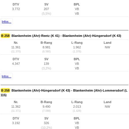
DTV
SV
BPL
3.772
207
VB
(5,5%)
VB
Infos...
B 258
Blankenheim (Ahr)-Reetz (K 41) - Blankenheim (Ahr)-Hüngersdorf (K 43)
Nr.
B-Rang
L-Rang
Land
11.361
8.981
1.962
NW
(11.370)
(6.580)
(1.376)
DTV
SV
BPL
4.347
139
VB
(3,2%)
VB
Infos...
B 258
Blankenheim (Ahr)-Hüngersdorf (K 43) - Blankenheim (Ahr)-Lommersdorf (L
115)
Nr.
B-Rang
L-Rang
Land
11.362
9.490
2.013
NW
(11.371)
(7.088)
(1.426)
DTV
SV
BPL
3.192
326
VB
(10,2%)
VB