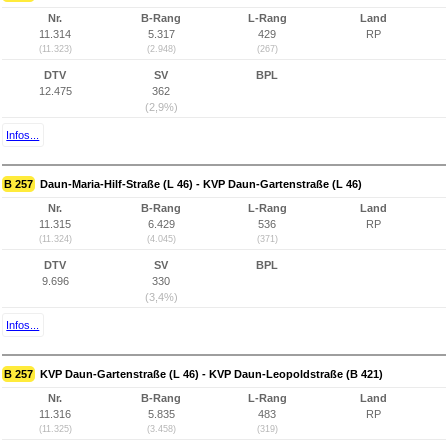
Nr.
B-Rang
L-Rang
Land
11.314
5.317
429
RP
(11.323)
(2.948)
(267)
DTV
SV
BPL
12.475
362
(2,9%)
Infos...
B 257
Daun-Maria-Hilf-Straße (L 46) - KVP Daun-Gartenstraße (L 46)
Nr.
B-Rang
L-Rang
Land
11.315
6.429
536
RP
(11.324)
(4.045)
(371)
DTV
SV
BPL
9.696
330
(3,4%)
Infos...
B 257
KVP Daun-Gartenstraße (L 46) - KVP Daun-Leopoldstraße (B 421)
Nr.
B-Rang
L-Rang
Land
11.316
5.835
483
RP
(11.325)
(3.458)
(319)