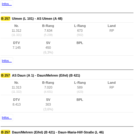
Infos...
B 257
Ulmen (L 101) - AS Ulmen (A 48)
Nr.
B-Rang
L-Rang
Land
11.312
7.634
673
RP
(11.321)
(5.239)
(502)
DTV
SV
BPL
7.145
450
(6,3%)
Infos...
B 257
AS Daun (A 1) - Daun/Mehren (Eifel) (B 421)
Nr.
B-Rang
L-Rang
Land
11.313
7.020
589
RP
(11.322)
(4.631)
(423)
DTV
SV
BPL
8.413
303
(3,6%)
Infos...
B 257
Daun/Mehren (Eifel) (B 421) - Daun-Maria-Hilf-Straße (L 46)