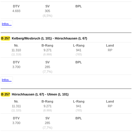
DTV
SV
BPL
4.693
305
(6,5%)
Infos...
B 257
Kelberg/Mosbruch (L 101) - Hörschhausen (L 67)
Nr.
B-Rang
L-Rang
Land
11.310
9.271
941
RP
(11.319)
(6.869)
(765)
DTV
SV
BPL
3.700
285
(7,7%)
Infos...
B 257
Hörschhausen (L 67) - Ulmen (L 101)
Nr.
B-Rang
L-Rang
Land
11.311
9.271
941
RP
(11.320)
(6.869)
(765)
DTV
SV
BPL
3.700
285
(7,7%)