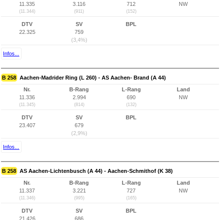
11.335
3.116
712
NW
(11.344)
(911)
(152)
DTV
SV
BPL
22.325
759
(3,4%)
Infos...
B 258
Aachen-Madrider Ring (L 260) - AS Aachen- Brand (A 44)
Nr.
B-Rang
L-Rang
Land
11.336
2.994
690
NW
(11.345)
(814)
(132)
DTV
SV
BPL
23.407
679
(2,9%)
Infos...
B 258
AS Aachen-Lichtenbusch (A 44) - Aachen-Schmithof (K 38)
Nr.
B-Rang
L-Rang
Land
11.337
3.221
727
NW
(11.346)
(995)
(165)
DTV
SV
BPL
21.426
686