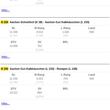
(3,2%)
Infos...
B 258
Aachen-Schmithof (K 38) - Aachen-Gut Kalkhäuschen (L 233)
Nr.
B-Rang
L-Rang
Land
11.338
4.514
1.020
NW
(11.347)
(2.166)
(442)
DTV
SV
BPL
14.939
792
(5,3%)
Infos...
B 258
Aachen-Gut Kalkhäuschen (L 233) - Roetgen (L 238)
Nr.
B-Rang
L-Rang
Land
11.339
3.553
794
NW
(11.348)
(1.272)
(223)
DTV
SV
BPL
19.221
884
(4,6%)
Infos...