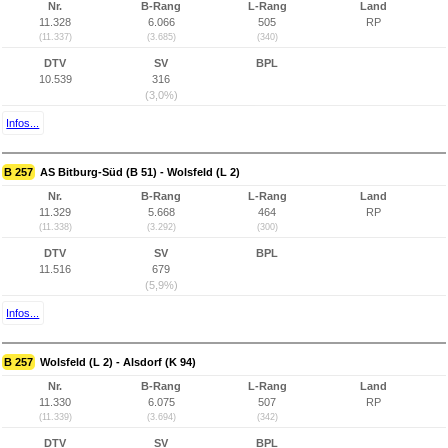
Nr.
B-Rang
L-Rang
Land
11.328
6.066
505
RP
(11.337)
(3.685)
(340)
DTV
SV
BPL
10.539
316
(3,0%)
Infos...
B 257
AS Bitburg-Süd (B 51) - Wolsfeld (L 2)
Nr.
B-Rang
L-Rang
Land
11.329
5.668
464
RP
(11.338)
(3.292)
(300)
DTV
SV
BPL
11.516
679
(5,9%)
Infos...
B 257
Wolsfeld (L 2) - Alsdorf (K 94)
Nr.
B-Rang
L-Rang
Land
11.330
6.075
507
RP
(11.339)
(3.694)
(342)
DTV
SV
BPL