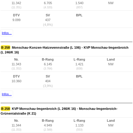
11.342
6.705
1.540
NW
(11.351)
(4.320)
(957)
DTV
SV
BPL
9.099
437
(4,8%)
Infos...
B 258
Monschau-Konzen-Hatzevennstraße (L 106) - KVP Monschau-Imgenbroich
(L 246/K 16)
Nr.
B-Rang
L-Rang
Land
11.343
6.145
1.421
NW
(11.352)
(3.764)
(838)
DTV
SV
BPL
10.360
404
(3,9%)
Infos...
B 258
KVP Monschau-Imgenbroich (L 246/K 16) - Monschau-Imgenbroich-
Grünentalstraße (K 21)
Nr.
B-Rang
L-Rang
Land
11.344
4.949
1.133
NW
(11.353)
(2.589)
(553)