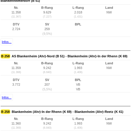
Blankenheimerdorf (B 51)
Nr.
B-Rang
L-Rang
Land
11.358
9.629
2.018
NW
(11.367)
(7.227)
(1.431)
DTV
SV
BPL
2.724
259
(9,5%)
Infos...
B 258
AS Blankenheim (Ahr)-Nord (B 51) - Blankenheim (Ahr)-In der Rhenn (K 69)
Nr.
B-Rang
L-Rang
Land
11.359
9.242
1.993
NW
(11.368)
(6.840)
(1.406)
DTV
SV
BPL
3.772
207
VB
(5,5%)
VB
Infos...
B 258
Blankenheim (Ahr)-In der Rhenn (K 69) - Blankenheim (Ahr)-Reetz (K 41)
Nr.
B-Rang
L-Rang
Land
11.360
9.242
1.993
NW
(11.369)
(6.840)
(1.406)