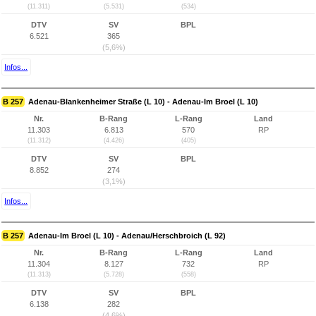
(11.311)
(5.531)
(534)
DTV
SV
BPL
6.521
365
(5,6%)
Infos...
B 257
Adenau-Blankenheimer Straße (L 10) - Adenau-Im Broel (L 10)
Nr.
B-Rang
L-Rang
Land
11.303
6.813
570
RP
(11.312)
(4.426)
(405)
DTV
SV
BPL
8.852
274
(3,1%)
Infos...
B 257
Adenau-Im Broel (L 10) - Adenau/Herschbroich (L 92)
Nr.
B-Rang
L-Rang
Land
11.304
8.127
732
RP
(11.313)
(5.728)
(558)
DTV
SV
BPL
6.138
282
(4,6%)