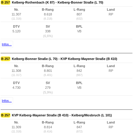
B 257
Kelberg-Rothenbach (K 87) - Kelberg-Bonner Straße (L 70)
Nr.
B-Rang
L-Rang
Land
11.307
8.618
807
RP
(11.316)
(6.218)
(632)
DTV
SV
BPL
5.120
338
VB
(6,6%)
Infos...
B 257
Kelberg-Bonner Straße (L 70) - KVP Kelberg-Mayener Straße (B 410)
Nr.
B-Rang
L-Rang
Land
11.308
8.801
842
RP
(11.317)
(6.401)
(667)
DTV
SV
BPL
4.730
279
VB
(5,9%)
Infos...
B 257
KVP Kelberg-Mayener Straße (B 410) - Kelberg/Mosbruch (L 101)
Nr.
B-Rang
L-Rang
Land
11.309
8.814
847
RP
(11.318)
(6.414)
(672)