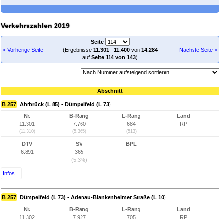
Verkehrszahlen 2019
Seite
< Vorherige Seite
(Ergebnisse
11.301
-
11.400
von
14.284
Nächste Seite >
auf
Seite 114 von 143
)
Abschnitt
B 257
Ahrbrück (L 85) - Dümpelfeld (L 73)
Nr.
B-Rang
L-Rang
Land
11.301
7.760
684
RP
(11.310)
(5.365)
(513)
DTV
SV
BPL
6.891
365
(5,3%)
Infos...
B 257
Dümpelfeld (L 73) - Adenau-Blankenheimer Straße (L 10)
Nr.
B-Rang
L-Rang
Land
11.302
7.927
705
RP