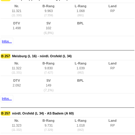
Nr.
B-Rang
L-Rang
Land
11.321
9.963
1.068
RP
(11.330)
(7.559)
(891)
DTV
SV
BPL
1.498
102
(6,8%)
Infos...
B 257
Meisburg (L 16) - nördl. Orsfeld (L 34)
Nr.
B-Rang
L-Rang
Land
11.322
9.830
1.039
RP
(11.331)
(7.427)
(862)
DTV
SV
BPL
2.092
149
(7,1%)
Infos...
B 257
nördl. Orsfeld (L 34) - AS Badem (A 60)
Nr.
B-Rang
L-Rang
Land
11.323
9.731
1.018
RP
(11.332)
(7.329)
(842)