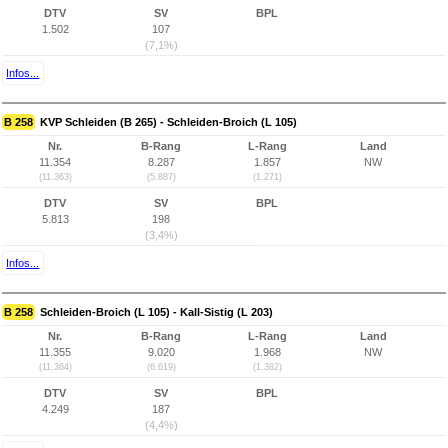
DTV
SV
BPL
1.502
107
(7,1%)
Infos...
B 258
KVP Schleiden (B 265) - Schleiden-Broich (L 105)
Nr.
B-Rang
L-Rang
Land
11.354
8.287
1.857
NW
(11.363)
(5.887)
(1.271)
DTV
SV
BPL
5.813
198
(3,4%)
Infos...
B 258
Schleiden-Broich (L 105) - Kall-Sistig (L 203)
Nr.
B-Rang
L-Rang
Land
11.355
9.020
1.968
NW
(11.364)
(6.619)
(1.382)
DTV
SV
BPL
4.249
187
(4,4%)