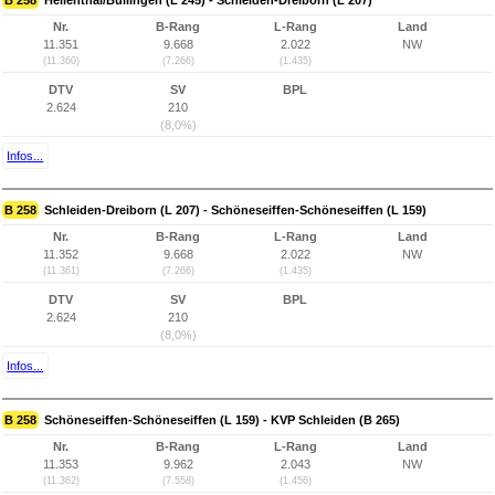
B 258
Hellenthal/Büllingen (L 245) - Schleiden-Dreiborn (L 207)
Nr.
B-Rang
L-Rang
Land
11.351
9.668
2.022
NW
(11.360)
(7.266)
(1.435)
DTV
SV
BPL
2.624
210
(8,0%)
Infos...
B 258
Schleiden-Dreiborn (L 207) - Schöneseiffen-Schöneseiffen (L 159)
Nr.
B-Rang
L-Rang
Land
11.352
9.668
2.022
NW
(11.361)
(7.266)
(1.435)
DTV
SV
BPL
2.624
210
(8,0%)
Infos...
B 258
Schöneseiffen-Schöneseiffen (L 159) - KVP Schleiden (B 265)
Nr.
B-Rang
L-Rang
Land
11.353
9.962
2.043
NW
(11.362)
(7.558)
(1.456)