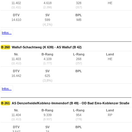
11.402
4.618
328
HE
(11.411)
(2.266)
(317)
DTV
SV
BPL
14.610
599
WB
(4,1%)
Infos...
B 260
Walluf-Schachtweg (K 639) - AS Walluf (B 42)
Nr.
B-Rang
L-Rang
Land
11.403
4.109
268
HE
(11.412)
(1.777)
(257)
DTV
SV
BPL
16.442
625
(3,8%)
Infos...
B 261
AS Denzerheide/Koblenz-Immendorf (B 49) - OD Bad Ems-Koblenzer Straße
Nr.
B-Rang
L-Rang
Land
11.404
9.339
954
RP
(11.413)
(6.937)
(778)
DTV
SV
BPL
3.547
74