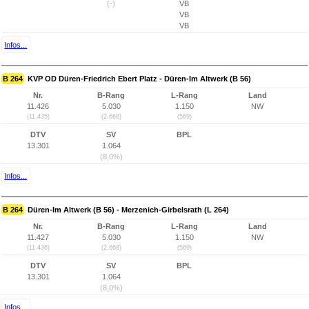
(-)
VB
VB
VB
Infos...
B 264
KVP OD Düren-Friedrich Ebert Platz - Düren-Im Altwerk (B 56)
Nr.
B-Rang
L-Rang
Land
11.426
5.030
1.150
NW
(11.435)
(2.668)
(569)
DTV
SV
BPL
13.301
1.064
(8,0%)
Infos...
B 264
Düren-Im Altwerk (B 56) - Merzenich-Girbelsrath (L 264)
Nr.
B-Rang
L-Rang
Land
11.427
5.030
1.150
NW
(11.436)
(2.668)
(569)
DTV
SV
BPL
13.301
1.064
(8,0%)
Infos...