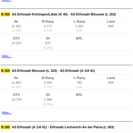
B 265
AS Erftstadt-Köttingen/Liblar (K 45) - AS Erftstadt-Blessem (L 163)
Nr.
B-Rang
L-Rang
Land
11.451
4.777
1.091
NW
(11.460)
(2.419)
(511)
DTV
SV
BPL
14.115
875
(6,2%)
Infos...
B 265
AS Erftstadt-Blessem (L 163) - AS Erftstadt (A 1/A 61)
Nr.
B-Rang
L-Rang
Land
11.452
3.464
782
NW
(11.461)
(1.191)
(211)
DTV
SV
BPL
19.794
1.069
(5,4%)
Infos...
B 265
AS Erftstadt (A 1/A 61) - Erftstadt-Lechenich-An der Patria (L 263)