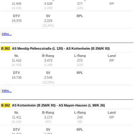
11.409
3.528
277
RP
(11.418)
(1.249)
(125)
DTV
SV
BPL
19.378
2.228
(11,5%)
Infos...
B 262
AS Mendig-Pellenzstraße (L 120) - AS Kottenheim (B 256/K 93)
Nr.
B-Rang
L-Rang
Land
11.410
3.473
272
RP
(11.419)
(1.200)
(120)
DTV
SV
BPL
19.738
2.546
(12,9%)
Infos...
B 262
AS Kottenheim (B 256/K 93) - AS Mayen-Hausen (L 98/K 26)
Nr.
B-Rang
L-Rang
Land
11.411
3.173
248
RP
(11.420)
(957)
(98)
DTV
SV
BPL