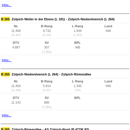
Infos...
B 265
Zülpich-Weiler in der Ebene (L 181) - Zülpich-Niederelvenich (L 264)
Nr.
B-Rang
L-Rang
Land
11.458
8.732
1.939
NW
(11.467)
(6.332)
(1.353)
DTV
SV
BPL
4.887
357
WB
(7,3%)
Infos...
B 265
Zülpich-Niederelvenich (L 264) - Zülpich-Römerallee
Nr.
B-Rang
L-Rang
Land
11.459
5.814
1.345
NW
(11.468)
(3.437)
(763)
DTV
SV
BPL
11.143
880
(7,9%)
Infos...
B 265
Zülpich-Römerallee - AS Zülpich-Nord (B 477/K 82)