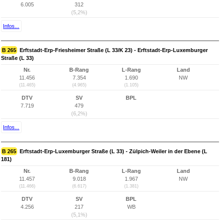
6.005
312
(5,2%)
Infos...
B 265
Erftstadt-Erp-Friesheimer Straße (L 33/K 23) - Erftstadt-Erp-Luxemburger
Straße (L 33)
Nr.
B-Rang
L-Rang
Land
11.456
7.354
1.690
NW
(11.465)
(4.965)
(1.105)
DTV
SV
BPL
7.719
479
(6,2%)
Infos...
B 265
Erftstadt-Erp-Luxemburger Straße (L 33) - Zülpich-Weiler in der Ebene (L
181)
Nr.
B-Rang
L-Rang
Land
11.457
9.018
1.967
NW
(11.466)
(6.617)
(1.381)
DTV
SV
BPL
4.256
217
WB
(5,1%)