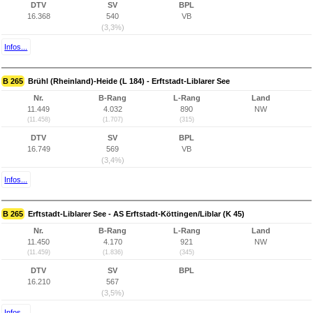
DTV
SV
BPL
16.368
540
VB
(3,3%)
Infos...
B 265
Brühl (Rheinland)-Heide (L 184) - Erftstadt-Liblarer See
Nr.
B-Rang
L-Rang
Land
11.449
4.032
890
NW
(11.458)
(1.707)
(315)
DTV
SV
BPL
16.749
569
VB
(3,4%)
Infos...
B 265
Erftstadt-Liblarer See - AS Erftstadt-Köttingen/Liblar (K 45)
Nr.
B-Rang
L-Rang
Land
11.450
4.170
921
NW
(11.459)
(1.836)
(345)
DTV
SV
BPL
16.210
567
(3,5%)
Infos...