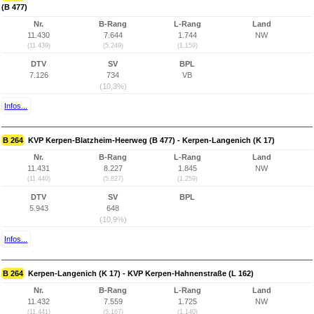
(B 477)
Nr.
B-Rang
L-Rang
Land
11.430
7.644
1.744
NW
(11.439)
(5.249)
(1.159)
DTV
SV
BPL
7.126
734
VB
(10,3%)
Infos...
B 264
KVP Kerpen-Blatzheim-Heerweg (B 477) - Kerpen-Langenich (K 17)
Nr.
B-Rang
L-Rang
Land
11.431
8.227
1.845
NW
(11.440)
(5.827)
(1.259)
DTV
SV
BPL
5.943
648
(10,9%)
Infos...
B 264
Kerpen-Langenich (K 17) - KVP Kerpen-Hahnenstraße (L 162)
Nr.
B-Rang
L-Rang
Land
11.432
7.559
1.725
NW
(11.441)
(5.167)
(1.140)