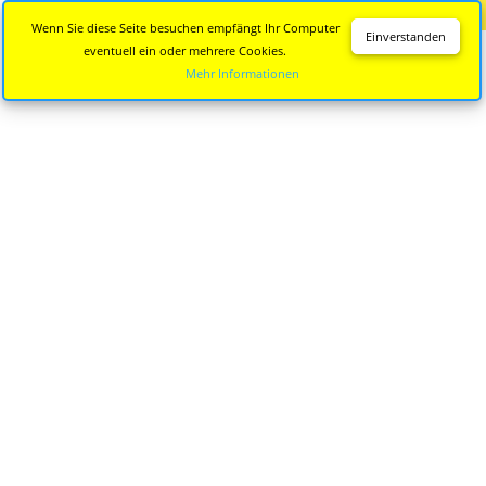
Diese Seite wird nicht mehr aktualisiert.
Zur neuen Seite
Wenn Sie diese Seite besuchen empfängt Ihr Computer
Einverstanden
eventuell ein oder mehrere Cookies.
Mehr Informationen