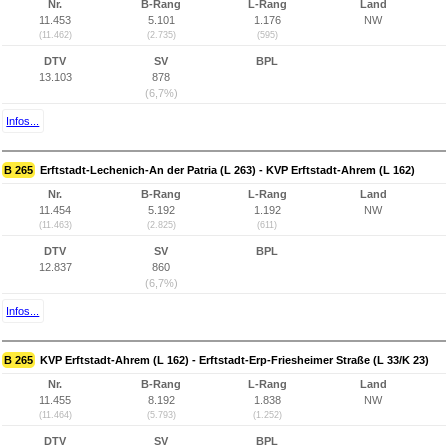
Nr.
B-Rang
L-Rang
Land
11.453
5.101
1.176
NW
(11.462)
(2.735)
(595)
DTV
SV
BPL
13.103
878
(6,7%)
Infos...
B 265
Erftstadt-Lechenich-An der Patria (L 263) - KVP Erftstadt-Ahrem (L 162)
Nr.
B-Rang
L-Rang
Land
11.454
5.192
1.192
NW
(11.463)
(2.825)
(611)
DTV
SV
BPL
12.837
860
(6,7%)
Infos...
B 265
KVP Erftstadt-Ahrem (L 162) - Erftstadt-Erp-Friesheimer Straße (L 33/K 23)
Nr.
B-Rang
L-Rang
Land
11.455
8.192
1.838
NW
(11.464)
(5.793)
(1.252)
DTV
SV
BPL