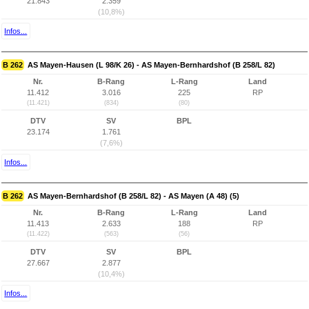
21.843
2.359
(10,8%)
Infos...
B 262
AS Mayen-Hausen (L 98/K 26) - AS Mayen-Bernhardshof (B 258/L 82)
Nr.
B-Rang
L-Rang
Land
11.412
3.016
225
RP
(11.421)
(834)
(80)
DTV
SV
BPL
23.174
1.761
(7,6%)
Infos...
B 262
AS Mayen-Bernhardshof (B 258/L 82) - AS Mayen (A 48) (5)
Nr.
B-Rang
L-Rang
Land
11.413
2.633
188
RP
(11.422)
(563)
(56)
DTV
SV
BPL
27.667
2.877
(10,4%)
Infos...