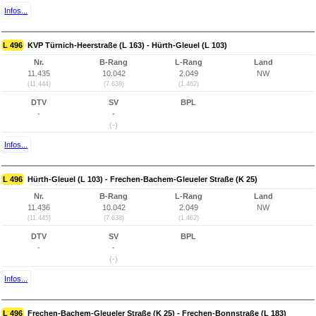
Infos...
L 496
KVP Türnich-Heerstraße (L 163) - Hürth-Gleuel (L 103)
Nr.
B-Rang
L-Rang
Land
11.435
10.042
2.049
NW
(11.444)
(7.638)
(1.462)
DTV
SV
BPL
-
-
(-)
Infos...
L 496
Hürth-Gleuel (L 103) - Frechen-Bachem-Gleueler Straße (K 25)
Nr.
B-Rang
L-Rang
Land
11.436
10.042
2.049
NW
(11.445)
(7.638)
(1.462)
DTV
SV
BPL
-
-
(-)
Infos...
L 496
Frechen-Bachem-Gleueler Straße (K 25) - Frechen-Bonnstraße (L 183)