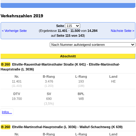
Verkehrszahlen 2019
Seite
< Vorherige Seite
(Ergebnisse
11.401
-
11.500
von
14.284
Nächste Seite >
auf
Seite 115 von 143
)
Abschnitt
B 260
Eltville-Rauenthal-Martinsthaler Straße (K 641) - Eltville-Martinsthal-
Hauptstraße (L 3036)
Nr.
B-Rang
L-Rang
Land
11.401
3.476
193
HE
(11.410)
(1.203)
(186)
DTV
SV
BPL
19.700
690
WB
(3,5%)
Infos...
B 260
Eltville-Martinsthal-Hauptstraße (L 3036) - Walluf-Schachtweg (K 639)
Nr.
B-Rang
L-Rang
Land