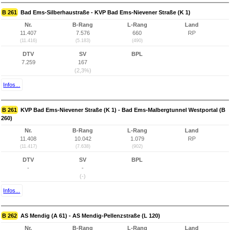
B 261
Bad Ems-Silberhaustraße - KVP Bad Ems-Nievener Straße (K 1)
Nr.
B-Rang
L-Rang
Land
11.407
7.576
660
RP
(11.416)
(5.183)
(490)
DTV
SV
BPL
7.259
167
(2,3%)
Infos...
B 261
KVP Bad Ems-Nievener Straße (K 1) - Bad Ems-Malbergtunnel Westportal (B
260)
Nr.
B-Rang
L-Rang
Land
11.408
10.042
1.079
RP
(11.417)
(7.638)
(902)
DTV
SV
BPL
-
-
(-)
Infos...
B 262
AS Mendig (A 61) - AS Mendig-Pellenzstraße (L 120)
Nr.
B-Rang
L-Rang
Land