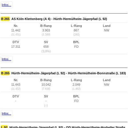
Infos...
B 265
AS Köln-Klettenberg (A 4) - Hürth-Hermülheim-Jägerpfad (L 92)
Nr.
B-Rang
L-Rang
Land
11.442
3.903
867
NW
(11.451)
(1.589)
(292)
DTV
SV
BPL
17.311
658
FD
(3,8%)
Infos...
B 265
Hürth-Hermülheim-Jägerpfad (L 92) - Hürth-Hermülheim-Bonnstraße (L 183)
Nr.
B-Rang
L-Rang
Land
11.443
10.042
2.049
NW
(11.452)
(7.638)
(1.462)
DTV
SV
BPL
-
-
FD
(-)
Infos...
L 92
Hürth-Hermülheim-Jägerpfad (L 92) - OD Hürth-Hermülheim-Horbeller Straße