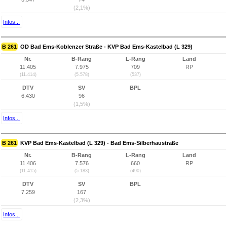
(2,1%)
Infos...
B 261
OD Bad Ems-Koblenzer Straße - KVP Bad Ems-Kastelbad (L 329)
Nr.
B-Rang
L-Rang
Land
11.405
7.975
709
RP
(11.414)
(5.578)
(537)
DTV
SV
BPL
6.430
96
(1,5%)
Infos...
B 261
KVP Bad Ems-Kastelbad (L 329) - Bad Ems-Silberhaustraße
Nr.
B-Rang
L-Rang
Land
11.406
7.576
660
RP
(11.415)
(5.183)
(490)
DTV
SV
BPL
7.259
167
(2,3%)
Infos...