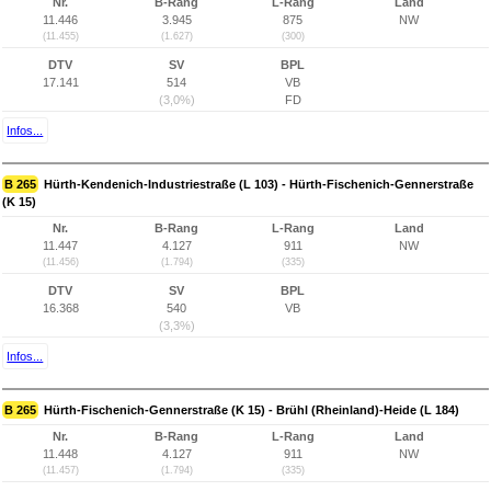
Nr.
B-Rang
L-Rang
Land
11.446
3.945
875
NW
(11.455)
(1.627)
(300)
DTV
SV
BPL
17.141
514
VB
(3,0%)
FD
Infos...
B 265
Hürth-Kendenich-Industriestraße (L 103) - Hürth-Fischenich-Gennerstraße
(K 15)
Nr.
B-Rang
L-Rang
Land
11.447
4.127
911
NW
(11.456)
(1.794)
(335)
DTV
SV
BPL
16.368
540
VB
(3,3%)
Infos...
B 265
Hürth-Fischenich-Gennerstraße (K 15) - Brühl (Rheinland)-Heide (L 184)
Nr.
B-Rang
L-Rang
Land
11.448
4.127
911
NW
(11.457)
(1.794)
(335)