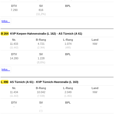
DTV
SV
BPL
7.290
816
(11,2%)
Infos...
B 264
KVP Kerpen-Hahnenstraße (L 162) - AS Türnich (A 61)
Nr.
B-Rang
L-Rang
Land
11.433
4.721
1.074
NW
(11.442)
(2.364)
(495)
DTV
SV
BPL
14.280
1.228
(8,6%)
Infos...
L 496
AS Türnich (A 61) - KVP Türnich-Heerstraße (L 163)
Nr.
B-Rang
L-Rang
Land
11.434
10.042
2.049
NW
(11.443)
(7.638)
(1.462)
DTV
SV
BPL
-
-
(-)