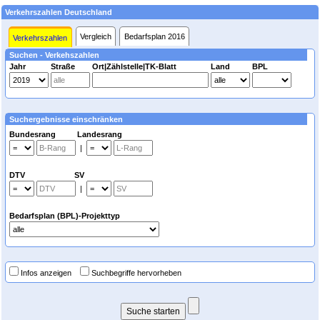
Verkehrszahlen Deutschland
Vergleich
Bedarfsplan 2016
Verkehrszahlen
Suchen - Verkehszahlen
Jahr
Straße
Ort|Zählstelle|TK-Blatt
Land
BPL
Suchergebnisse einschränken
Bundesrang Landesrang
|
DTV SV
|
Bedarfsplan (BPL)-Projekttyp
Infos anzeigen
Suchbegriffe hervorheben