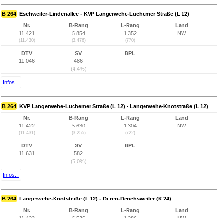
B 264
Eschweiler-Lindenallee - KVP Langerwehe-Luchemer Straße (L 12)
Nr.
B-Rang
L-Rang
Land
11.421
5.854
1.352
NW
(11.430)
(3.476)
(770)
DTV
SV
BPL
11.046
486
(4,4%)
Infos...
B 264
KVP Langerwehe-Luchemer Straße (L 12) - Langerwehe-Knotstraße (L 12)
Nr.
B-Rang
L-Rang
Land
11.422
5.630
1.304
NW
(11.431)
(3.255)
(722)
DTV
SV
BPL
11.631
582
(5,0%)
Infos...
B 264
Langerwehe-Knotstraße (L 12) - Düren-Denchsweiler (K 24)
Nr.
B-Rang
L-Rang
Land