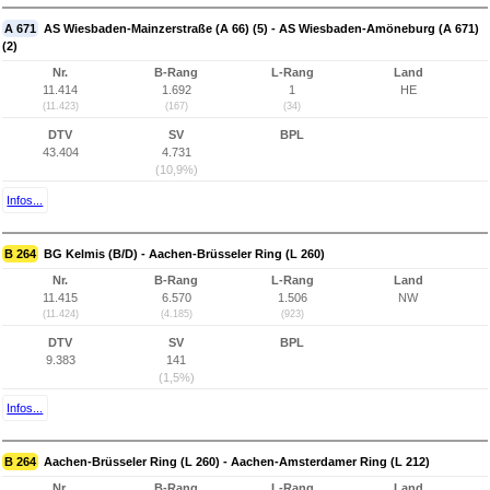
A 671
AS Wiesbaden-Mainzerstraße (A 66) (5) - AS Wiesbaden-Amöneburg (A 671)
(2)
Nr.
B-Rang
L-Rang
Land
11.414
1.692
1
HE
(11.423)
(167)
(34)
DTV
SV
BPL
43.404
4.731
(10,9%)
Infos...
B 264
BG Kelmis (B/D) - Aachen-Brüsseler Ring (L 260)
Nr.
B-Rang
L-Rang
Land
11.415
6.570
1.506
NW
(11.424)
(4.185)
(923)
DTV
SV
BPL
9.383
141
(1,5%)
Infos...
B 264
Aachen-Brüsseler Ring (L 260) - Aachen-Amsterdamer Ring (L 212)
Nr.
B-Rang
L-Rang
Land