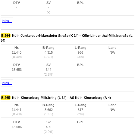
DTV
SV
BPL
-
-
(-)
Infos...
B 264
Köln-Junkersdorf-Marsdofer Straße (K 14) - Köln-Lindenthal-Militärstraße (L
34)
Nr.
B-Rang
L-Rang
Land
11.440
4.315
956
NW
(11.449)
(1.973)
(380)
DTV
SV
BPL
15.653
344
(2,2%)
Infos...
B 265
Köln-Klettenberg-Militärring (L 34) - AS Köln-Klettenberg (A 4)
Nr.
B-Rang
L-Rang
Land
11.441
3.662
817
NW
(11.450)
(1.375)
(246)
DTV
SV
BPL
18.586
409
(2,2%)