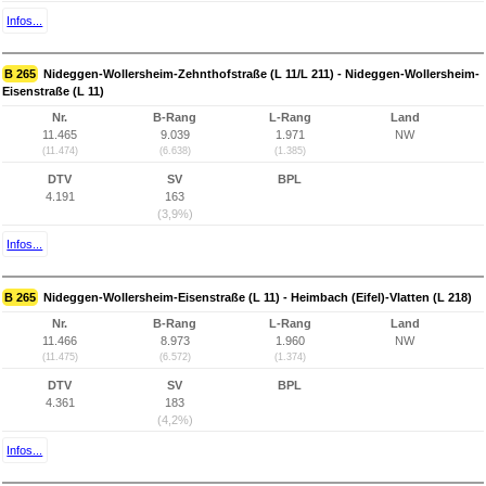
Infos...
B 265
Nideggen-Wollersheim-Zehnthofstraße (L 11/L 211) - Nideggen-Wollersheim-
Eisenstraße (L 11)
Nr.
B-Rang
L-Rang
Land
11.465
9.039
1.971
NW
(11.474)
(6.638)
(1.385)
DTV
SV
BPL
4.191
163
(3,9%)
Infos...
B 265
Nideggen-Wollersheim-Eisenstraße (L 11) - Heimbach (Eifel)-Vlatten (L 218)
Nr.
B-Rang
L-Rang
Land
11.466
8.973
1.960
NW
(11.475)
(6.572)
(1.374)
DTV
SV
BPL
4.361
183
(4,2%)
Infos...