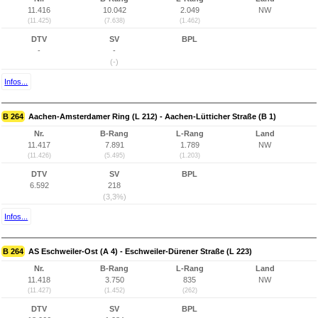
11.416
10.042
2.049
NW
(11.425)
(7.638)
(1.462)
DTV
SV
BPL
-
-
(-)
Infos...
B 264
Aachen-Amsterdamer Ring (L 212) - Aachen-Lütticher Straße (B 1)
Nr.
B-Rang
L-Rang
Land
11.417
7.891
1.789
NW
(11.426)
(5.495)
(1.203)
DTV
SV
BPL
6.592
218
(3,3%)
Infos...
B 264
AS Eschweiler-Ost (A 4) - Eschweiler-Dürener Straße (L 223)
Nr.
B-Rang
L-Rang
Land
11.418
3.750
835
NW
(11.427)
(1.452)
(262)
DTV
SV
BPL