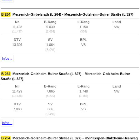
B 264
Merzenich-Girbelsrath (L 264) - Merzenich-Golzheim-Buirer Straße (L 327)
Nr.
B-Rang
L-Rang
Land
11.428
5.030
1.150
NW
(11.437)
(2.668)
(569)
DTV
SV
BPL
13.301
1.064
VB
(8,0%)
Infos...
B 264
Merzenich-Golzheim-Buirer Straße (L 327) - Merzenich-Golzheim-Buirer
Straße (L 327)
Nr.
B-Rang
L-Rang
Land
11.429
7.665
1.748
NW
(11.438)
(5.270)
(1.163)
DTV
SV
BPL
7.083
666
VB
(9,4%)
Infos...
B 264
Merzenich-Golzheim-Buirer Straße (L 327) - KVP Kerpen-Blatzheim-Heerweg