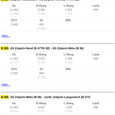
Nr.
B-Rang
L-Rang
Land
11.460
8.369
1.872
NW
(11.469)
(5.969)
(1.286)
DTV
SV
BPL
5.640
440
(7,8%)
Infos...
B 265
AS Zülpich-Nord (B 477/K 82) - AS Zülpich-Mitte (B 56)
Nr.
B-Rang
L-Rang
Land
11.461
8.523
1.906
NW
(11.470)
(6.123)
(1.320)
DTV
SV
BPL
5.329
304
(5,7%)
Infos...
B 265
AS Zülpich-Mitte (B 56) - nördl. Zülpich-Langendorf (B 477)
Nr.
B-Rang
L-Rang
Land
11.462
8.607
1.920
NW
(11.471)
(6.207)
(1.334)