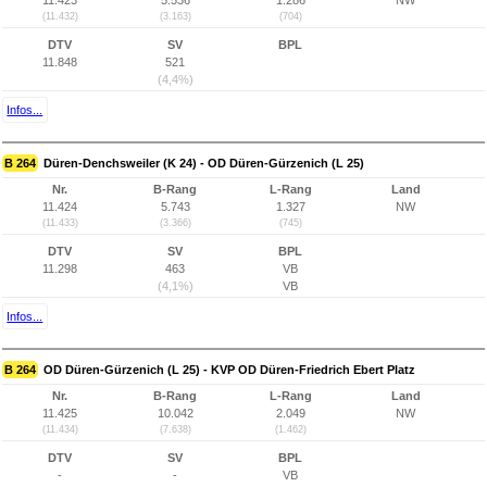
11.423
5.536
1.286
NW
(11.432)
(3.163)
(704)
DTV
SV
BPL
11.848
521
(4,4%)
Infos...
B 264
Düren-Denchsweiler (K 24) - OD Düren-Gürzenich (L 25)
Nr.
B-Rang
L-Rang
Land
11.424
5.743
1.327
NW
(11.433)
(3.366)
(745)
DTV
SV
BPL
11.298
463
VB
(4,1%)
VB
Infos...
B 264
OD Düren-Gürzenich (L 25) - KVP OD Düren-Friedrich Ebert Platz
Nr.
B-Rang
L-Rang
Land
11.425
10.042
2.049
NW
(11.434)
(7.638)
(1.462)
DTV
SV
BPL
-
-
VB