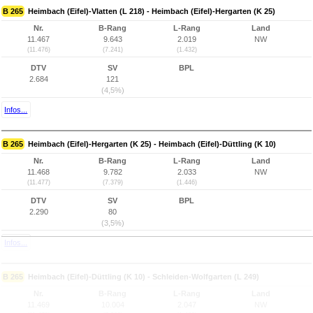
B 265
Heimbach (Eifel)-Vlatten (L 218) - Heimbach (Eifel)-Hergarten (K 25)
Nr.
B-Rang
L-Rang
Land
11.467
9.643
2.019
NW
(11.476)
(7.241)
(1.432)
DTV
SV
BPL
2.684
121
(4,5%)
Infos...
B 265
Heimbach (Eifel)-Hergarten (K 25) - Heimbach (Eifel)-Düttling (K 10)
Nr.
B-Rang
L-Rang
Land
11.468
9.782
2.033
NW
(11.477)
(7.379)
(1.446)
DTV
SV
BPL
2.290
80
(3,5%)
Infos...
B 265
Heimbach (Eifel)-Düttling (K 10) - Schleiden-Wolfgarten (L 249)
Nr.
B-Rang
L-Rang
Land
11.469
10.004
2.047
NW