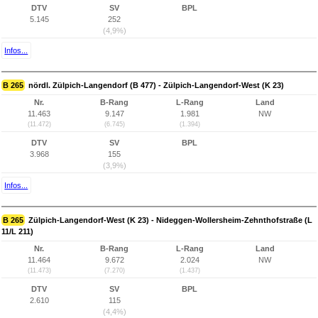
DTV
SV
BPL
5.145
252
(4,9%)
Infos...
B 265
nördl. Zülpich-Langendorf (B 477) - Zülpich-Langendorf-West (K 23)
Nr.
B-Rang
L-Rang
Land
11.463
9.147
1.981
NW
(11.472)
(6.745)
(1.394)
DTV
SV
BPL
3.968
155
(3,9%)
Infos...
B 265
Zülpich-Langendorf-West (K 23) - Nideggen-Wollersheim-Zehnthofstraße (L
11/L 211)
Nr.
B-Rang
L-Rang
Land
11.464
9.672
2.024
NW
(11.473)
(7.270)
(1.437)
DTV
SV
BPL
2.610
115
(4,4%)