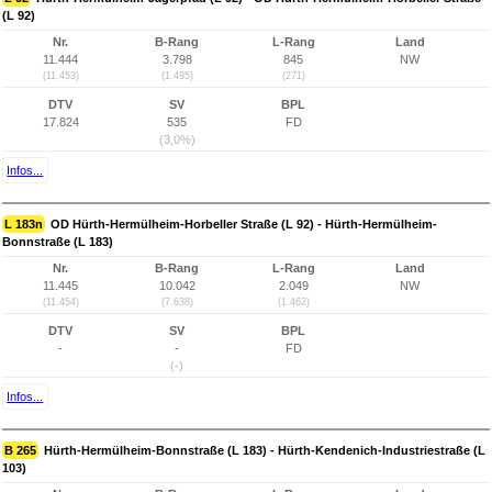
(L 92)
Nr.
B-Rang
L-Rang
Land
11.444
3.798
845
NW
(11.453)
(1.495)
(271)
DTV
SV
BPL
17.824
535
FD
(3,0%)
Infos...
L 183n
OD Hürth-Hermülheim-Horbeller Straße (L 92) - Hürth-Hermülheim-
Bonnstraße (L 183)
Nr.
B-Rang
L-Rang
Land
11.445
10.042
2.049
NW
(11.454)
(7.638)
(1.462)
DTV
SV
BPL
-
-
FD
(-)
Infos...
B 265
Hürth-Hermülheim-Bonnstraße (L 183) - Hürth-Kendenich-Industriestraße (L
103)