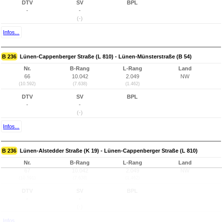
DTV
SV
BPL
-
-
(-)
Infos...
B 236
Lünen-Cappenberger Straße (L 810) - Lünen-Münsterstraße (B 54)
Nr.
B-Rang
L-Rang
Land
66
10.042
2.049
NW
(10.592)
(7.638)
(1.462)
DTV
SV
BPL
-
-
(-)
Infos...
B 236
Lünen-Alstedder Straße (K 19) - Lünen-Cappenberger Straße (L 810)
Nr.
B-Rang
L-Rang
Land
67
10.042
2.049
NW
(10.591)
(7.638)
(1.462)
DTV
SV
BPL
-
-
(-)
Infos...