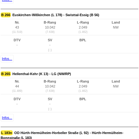
B 266
Euskirchen-Wißkirchen (L 178) - Swisttal-Essig (B 56)
Nr.
B-Rang
L-Rang
Land
43
10.042
2.049
NW
(11.519)
(7.638)
(1.462)
DTV
SV
BPL
-
-
(-)
Infos...
B 265
Hellenthal-Kehr (K 13) - LG (NW/RP)
Nr.
B-Rang
L-Rang
Land
44
10.042
2.049
NW
(11.489)
(7.638)
(1.462)
DTV
SV
BPL
-
-
(-)
Infos...
L 183n
OD Hürth-Hermülheim-Horbeller Straße (L 92) - Hürth-Hermülheim-
Bonnstraße (L 183)