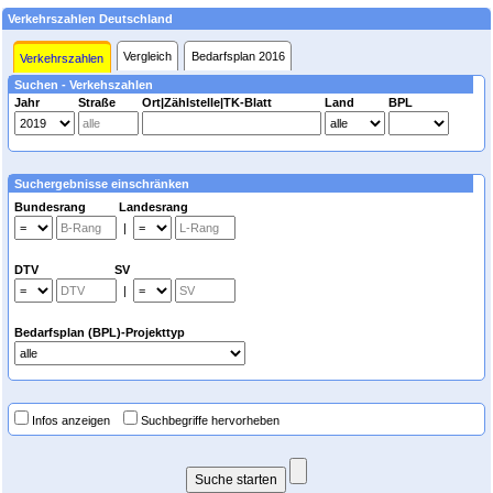
Verkehrszahlen Deutschland
Vergleich
Bedarfsplan 2016
Verkehrszahlen
Suchen - Verkehszahlen
Jahr
Straße
Ort|Zählstelle|TK-Blatt
Land
BPL
Suchergebnisse einschränken
Bundesrang Landesrang
|
DTV SV
|
Bedarfsplan (BPL)-Projekttyp
Infos anzeigen
Suchbegriffe hervorheben