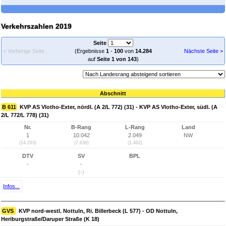
Verkehrszahlen 2019
Seite
< Vorherige Seite
(Ergebnisse
1
-
100
von
14.284
Nächste Seite >
auf
Seite 1 von 143
)
Abschnitt
B 611
KVP AS Vlotho-Exter, nördl. (A 2/L 772) (31) - KVP AS Vlotho-Exter, südl. (A
2/L 772/L 778) (31)
Nr.
B-Rang
L-Rang
Land
1
10.042
2.049
NW
(14.293)
(7.638)
(1.462)
DTV
SV
BPL
-
-
(-)
Infos...
GVS
KVP nord-westl. Nottuln, Ri. Billerbeck (L 577) - OD Nottuln,
Heriburgstraße/Daruper Straße (K 18)