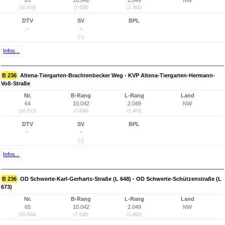
63
10.042
2.049
NW
(10.616)
(7.638)
(1.462)
DTV
SV
BPL
-
-
(-)
Infos...
B 236
Altena-Tiergarten-Brachtenbecker Weg - KVP Altena-Tiergarten-Hermann-
Voß-Straße
Nr.
B-Rang
L-Rang
Land
64
10.042
2.049
NW
(10.613)
(7.638)
(1.462)
DTV
SV
BPL
-
-
(-)
Infos...
B 236
OD Schwerte-Karl-Gerharts-Straße (L 648) - OD Schwerte-Schützenstraße (L
673)
Nr.
B-Rang
L-Rang
Land
65
10.042
2.049
NW
(10.604)
(7.638)
(1.462)