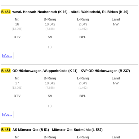
B 484
westl. Honrath-Neuhonrath (K 16) - nördl. Wahlscheid, Ri. Birken (K 49)
Nr.
B-Rang
L-Rang
Land
16
10.042
2.049
NW
(13.966)
(7.638)
(1.462)
DTV
SV
BPL
-
-
(-)
Infos...
B 483
OD Hückeswagen, Wupperbrücke (K 11) - KVP OD Hückeswagen (B 237)
Nr.
B-Rang
L-Rang
Land
17
10.042
2.049
NW
(13.961)
(7.638)
(1.462)
DTV
SV
BPL
-
-
(-)
Infos...
B 481
AS Münster-Ost (B 51) - Münster-Ost-Sudmühle (L 587)
Nr.
B-Rang
L-Rang
Land