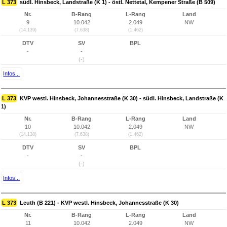
L 373
südl. Hinsbeck, Landstraße (K 1) - östl. Nettetal, Kempener Straße (B 509)
Nr.
B-Rang
L-Rang
Land
9
10.042
2.049
NW
(14.139)
(7.638)
(1.462)
DTV
SV
BPL
-
-
(-)
Infos...
L 373
KVP westl. Hinsbeck, Johannesstraße (K 30) - südl. Hinsbeck, Landstraße (K
1)
Nr.
B-Rang
L-Rang
Land
10
10.042
2.049
NW
(14.138)
(7.638)
(1.462)
DTV
SV
BPL
-
-
(-)
Infos...
L 373
Leuth (B 221) - KVP westl. Hinsbeck, Johannesstraße (K 30)
Nr.
B-Rang
L-Rang
Land
11
10.042
2.049
NW