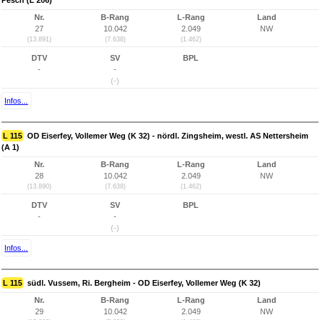
Pesch (L 206)
Nr.
B-Rang
L-Rang
Land
27
10.042
2.049
NW
(13.891)
(7.638)
(1.462)
DTV
SV
BPL
-
-
(-)
Infos...
L 115
OD Eiserfey, Vollemer Weg (K 32) - nördl. Zingsheim, westl. AS Nettersheim
(A 1)
Nr.
B-Rang
L-Rang
Land
28
10.042
2.049
NW
(13.890)
(7.638)
(1.462)
DTV
SV
BPL
-
-
(-)
Infos...
L 115
südl. Vussem, Ri. Bergheim - OD Eiserfey, Vollemer Weg (K 32)
Nr.
B-Rang
L-Rang
Land
29
10.042
2.049
NW