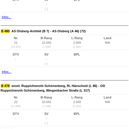
-
-
(-)
Infos...
B 480
AS Olsberg-Antfeld (B 7) - AS Olsberg (A 46) (72)
Nr.
B-Rang
L-Rang
Land
21
10.042
2.049
NW
(13.915)
(7.638)
(1.462)
DTV
SV
BPL
-
-
(-)
Infos...
B 478
westl. Ruppichteroth-Schönenberg, Ri. Hänscheid (L 86) - OD
Ruppichteroth-Schönenberg, Wingenbacher Straße (L 317)
Nr.
B-Rang
L-Rang
Land
22
10.042
2.049
NW
(13.898)
(7.638)
(1.462)
DTV
SV
BPL
-
-
(-)