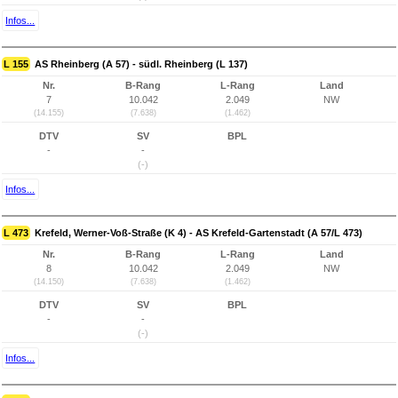
Infos...
L 155
AS Rheinberg (A 57) - südl. Rheinberg (L 137)
Nr.
B-Rang
L-Rang
Land
7
10.042
2.049
NW
(14.155)
(7.638)
(1.462)
DTV
SV
BPL
-
-
(-)
Infos...
L 473
Krefeld, Werner-Voß-Straße (K 4) - AS Krefeld-Gartenstadt (A 57/L 473)
Nr.
B-Rang
L-Rang
Land
8
10.042
2.049
NW
(14.150)
(7.638)
(1.462)
DTV
SV
BPL
-
-
(-)
Infos...