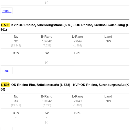
(-)
Infos...
L 593
KVP OD Rheine, Surenburgstraße (K 80) - OD Rheine, Kardinal-Galen-Ring (L
501)
Nr.
B-Rang
L-Rang
Land
32
10.042
2.049
NW
(13.842)
(7.638)
(1.462)
DTV
SV
BPL
-
-
(-)
Infos...
L 593
OD Rheine-Elte, Brückenstraße (L 578) - KVP OD Rheine, Surenburgstraße (K
80)
Nr.
B-Rang
L-Rang
Land
33
10.042
2.049
NW
(13.841)
(7.638)
(1.462)
DTV
SV
BPL
-
-
(-)