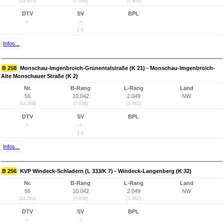
(11.425)
(7.638)
(1.462)
DTV
SV
BPL
-
-
(-)
Infos...
B 258
Monschau-Imgenbroich-Grünentalstraße (K 21) - Monschau-Imgenbroich-
Alte Monschauer Straße (K 2)
Nr.
B-Rang
L-Rang
Land
55
10.042
2.049
NW
(11.354)
(7.638)
(1.462)
DTV
SV
BPL
-
-
(-)
Infos...
B 256
KVP Windeck-Schladern (L 333/K 7) - Windeck-Langenberg (K 32)
Nr.
B-Rang
L-Rang
Land
56
10.042
2.049
NW
(11.261)
(7.638)
(1.462)
DTV
SV
BPL
-
-