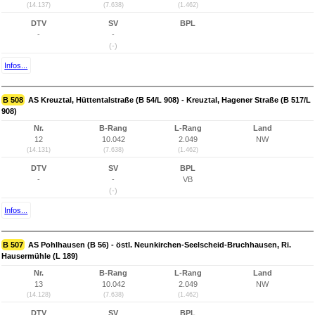
(14.137)
(7.638)
(1.462)
DTV
SV
BPL
-
-
(-)
Infos...
B 508
AS Kreuztal, Hüttentalstraße (B 54/L 908) - Kreuztal, Hagener Straße (B 517/L
908)
Nr.
B-Rang
L-Rang
Land
12
10.042
2.049
NW
(14.131)
(7.638)
(1.462)
DTV
SV
BPL
-
-
VB
(-)
Infos...
B 507
AS Pohlhausen (B 56) - östl. Neunkirchen-Seelscheid-Bruchhausen, Ri.
Hausermühle (L 189)
Nr.
B-Rang
L-Rang
Land
13
10.042
2.049
NW
(14.128)
(7.638)
(1.462)
DTV
SV
BPL