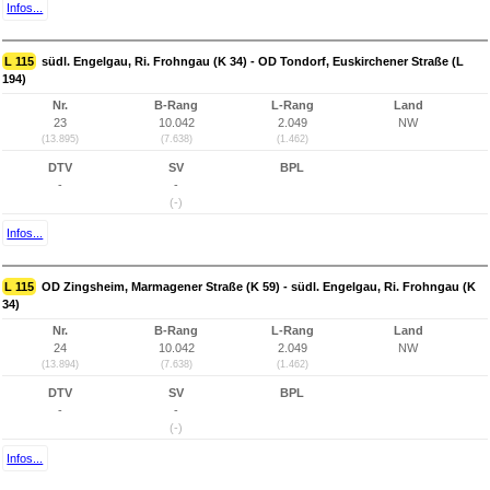
Infos...
L 115
südl. Engelgau, Ri. Frohngau (K 34) - OD Tondorf, Euskirchener Straße (L
194)
Nr.
B-Rang
L-Rang
Land
23
10.042
2.049
NW
(13.895)
(7.638)
(1.462)
DTV
SV
BPL
-
-
(-)
Infos...
L 115
OD Zingsheim, Marmagener Straße (K 59) - südl. Engelgau, Ri. Frohngau (K
34)
Nr.
B-Rang
L-Rang
Land
24
10.042
2.049
NW
(13.894)
(7.638)
(1.462)
DTV
SV
BPL
-
-
(-)
Infos...