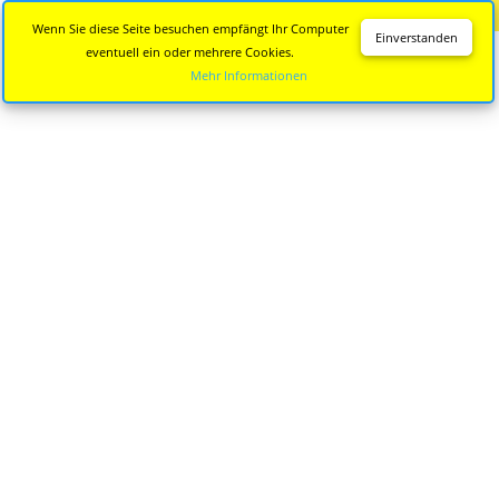
Diese Seite wird nicht mehr aktualisiert.
Zur neuen Seite
Wenn Sie diese Seite besuchen empfängt Ihr Computer
Einverstanden
eventuell ein oder mehrere Cookies.
Mehr Informationen