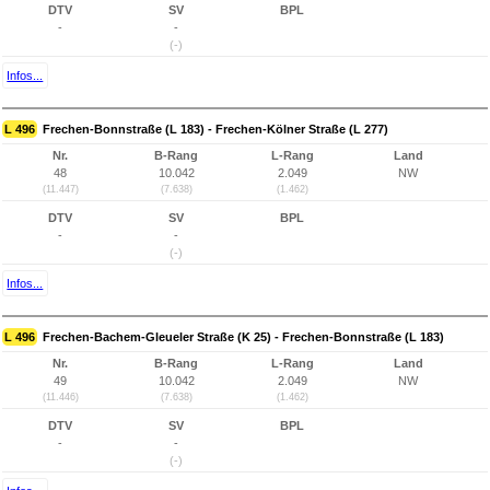
DTV
SV
BPL
-
-
(-)
Infos...
L 496
Frechen-Bonnstraße (L 183) - Frechen-Kölner Straße (L 277)
Nr.
B-Rang
L-Rang
Land
48
10.042
2.049
NW
(11.447)
(7.638)
(1.462)
DTV
SV
BPL
-
-
(-)
Infos...
L 496
Frechen-Bachem-Gleueler Straße (K 25) - Frechen-Bonnstraße (L 183)
Nr.
B-Rang
L-Rang
Land
49
10.042
2.049
NW
(11.446)
(7.638)
(1.462)
DTV
SV
BPL
-
-
(-)