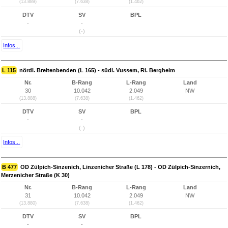
(13.889)
(7.638)
(1.462)
DTV
SV
BPL
-
-
(-)
Infos...
L 115
nördl. Breitenbenden (L 165) - südl. Vussem, Ri. Bergheim
Nr.
B-Rang
L-Rang
Land
30
10.042
2.049
NW
(13.888)
(7.638)
(1.462)
DTV
SV
BPL
-
-
(-)
Infos...
B 477
OD Zülpich-Sinzenich, Linzenicher Straße (L 178) - OD Zülpich-Sinzernich,
Merzenicher Straße (K 30)
Nr.
B-Rang
L-Rang
Land
31
10.042
2.049
NW
(13.880)
(7.638)
(1.462)
DTV
SV
BPL
-
-