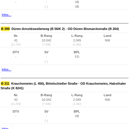
-
-
VB
(-)
VB
Infos...
B 399
Düren-Arnoldsweilerweg (B 56/K 2) - OD Düren-Bismarckstraße (B 264)
Nr.
B-Rang
L-Rang
Land
41
10.042
2.049
NW
(12.725)
(7.638)
(1.462)
DTV
SV
BPL
-
-
FD
(-)
Infos...
B 311
Krauchenwies (L 456), Bittelschießer Straße - OD Krauchenwies, Habsthaler
Straße (K 8241)
Nr.
B-Rang
L-Rang
Land
42
10.042
2.049
NW
(12.479)
(7.638)
(1.462)
DTV
SV
BPL
-
-
VB
(-)
Infos...