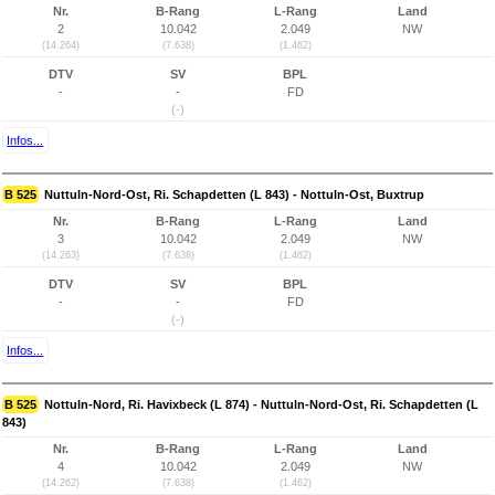
Nr.
B-Rang
L-Rang
Land
2
10.042
2.049
NW
(14.264)
(7.638)
(1.462)
DTV
SV
BPL
-
-
FD
(-)
Infos...
B 525
Nuttuln-Nord-Ost, Ri. Schapdetten (L 843) - Nottuln-Ost, Buxtrup
Nr.
B-Rang
L-Rang
Land
3
10.042
2.049
NW
(14.263)
(7.638)
(1.462)
DTV
SV
BPL
-
-
FD
(-)
Infos...
B 525
Nottuln-Nord, Ri. Havixbeck (L 874) - Nuttuln-Nord-Ost, Ri. Schapdetten (L
843)
Nr.
B-Rang
L-Rang
Land
4
10.042
2.049
NW
(14.262)
(7.638)
(1.462)