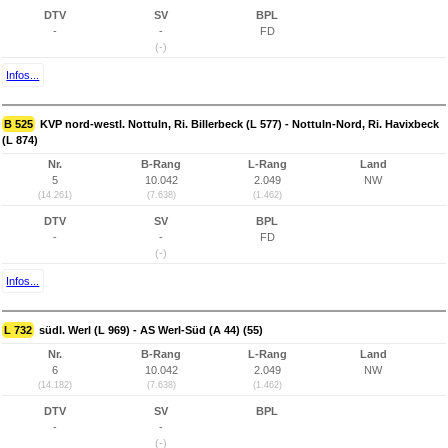
DTV
SV
BPL
-
-
FD
(-)
Infos...
B 525
KVP nord-westl. Nottuln, Ri. Billerbeck (L 577) - Nottuln-Nord, Ri. Havixbeck
(L 874)
Nr.
B-Rang
L-Rang
Land
5
10.042
2.049
NW
(14.261)
(7.638)
(1.462)
DTV
SV
BPL
-
-
FD
(-)
Infos...
L 732
südl. Werl (L 969) - AS Werl-Süd (A 44) (55)
Nr.
B-Rang
L-Rang
Land
6
10.042
2.049
NW
(14.182)
(7.638)
(1.462)
DTV
SV
BPL
-
-
(-)