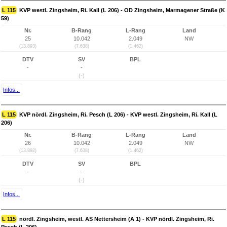
L 115
KVP westl. Zingsheim, Ri. Kall (L 206) - OD Zingsheim, Marmagener Straße (K
59)
Nr.
B-Rang
L-Rang
Land
25
10.042
2.049
NW
(13.893)
(7.638)
(1.462)
DTV
SV
BPL
-
-
(-)
Infos...
L 115
KVP nördl. Zingsheim, Ri. Pesch (L 206) - KVP westl. Zingsheim, Ri. Kall (L
206)
Nr.
B-Rang
L-Rang
Land
26
10.042
2.049
NW
(13.892)
(7.638)
(1.462)
DTV
SV
BPL
-
-
(-)
Infos...
L 115
nördl. Zingsheim, westl. AS Nettersheim (A 1) - KVP nördl. Zingsheim, Ri.