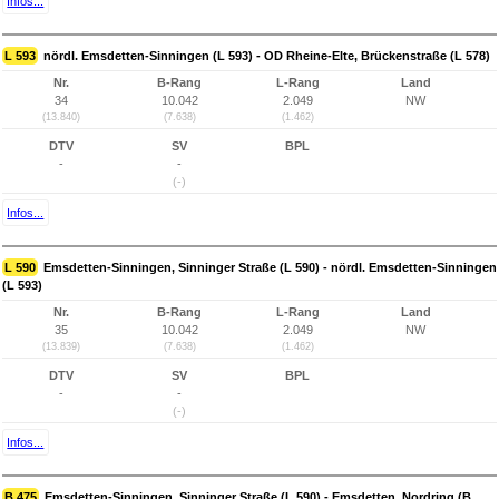
Infos...
L 593
nördl. Emsdetten-Sinningen (L 593) - OD Rheine-Elte, Brückenstraße (L 578)
Nr.
B-Rang
L-Rang
Land
34
10.042
2.049
NW
(13.840)
(7.638)
(1.462)
DTV
SV
BPL
-
-
(-)
Infos...
L 590
Emsdetten-Sinningen, Sinninger Straße (L 590) - nördl. Emsdetten-Sinningen
(L 593)
Nr.
B-Rang
L-Rang
Land
35
10.042
2.049
NW
(13.839)
(7.638)
(1.462)
DTV
SV
BPL
-
-
(-)
Infos...
B 475
Emsdetten-Sinningen, Sinninger Straße (L 590) - Emsdetten, Nordring (B