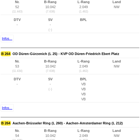
Nr.
B-Rang
L-Rang
Land
52
10.042
2.049
NW
(11.443)
(7.638)
(1.462)
DTV
SV
BPL
-
-
(-)
Infos...
B 264
OD Düren-Gürzenich (L 25) - KVP OD Düren-Friedrich Ebert Platz
Nr.
B-Rang
L-Rang
Land
53
10.042
2.049
NW
(11.434)
(7.638)
(1.462)
DTV
SV
BPL
-
-
VB
(-)
VB
VB
VB
Infos...
B 264
Aachen-Brüsseler Ring (L 260) - Aachen-Amsterdamer Ring (L 212)
Nr.
B-Rang
L-Rang
Land
54
10.042
2.049
NW