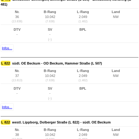
481)
Nr.
B-Rang
L-Rang
Land
36
10.042
2.049
NW
(13.838)
(7.638)
(1.462)
DTV
SV
BPL
-
-
(-)
Infos...
L 822
südl. OE Beckum - OD Beckum, Hammer Straße (L 507)
Nr.
B-Rang
L-Rang
Land
37
10.042
2.049
NW
(13.813)
(7.638)
(1.462)
DTV
SV
BPL
-
-
(-)
Infos...
L 822
westl. Lippborg, Dolberger Straße (L 822) - südl. OE Beckum
Nr.
B-Rang
L-Rang
Land
38
10.042
2.049
NW