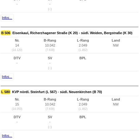
-
-
(-)
Infos...
B 506
Eisenkaul, Richerzhagener Straße (K 20) - südl. Weiden, Bergstraße (K 30)
Nr.
B-Rang
L-Rang
Land
14
10.042
2.049
NW
(14.120)
(7.638)
(1.462)
DTV
SV
BPL
-
-
(-)
Infos...
L 580
KVP nördl. Steinfurt (L 567) - südl. Neuenkirchen (B 70)
Nr.
B-Rang
L-Rang
Land
15
10.042
2.049
NW
(14.053)
(7.638)
(1.462)
DTV
SV
BPL
-
-
(-)
Infos...