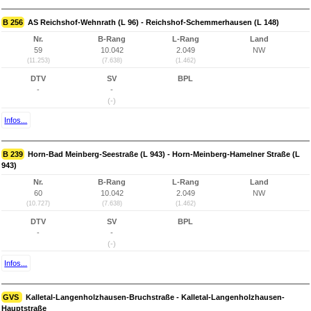
B 256
AS Reichshof-Wehnrath (L 96) - Reichshof-Schemmerhausen (L 148)
Nr.
B-Rang
L-Rang
Land
59
10.042
2.049
NW
(11.253)
(7.638)
(1.462)
DTV
SV
BPL
-
-
(-)
Infos...
B 239
Horn-Bad Meinberg-Seestraße (L 943) - Horn-Meinberg-Hamelner Straße (L
943)
Nr.
B-Rang
L-Rang
Land
60
10.042
2.049
NW
(10.727)
(7.638)
(1.462)
DTV
SV
BPL
-
-
(-)
Infos...
GVS
Kalletal-Langenholzhausen-Bruchstraße - Kalletal-Langenholzhausen-
Hauptstraße