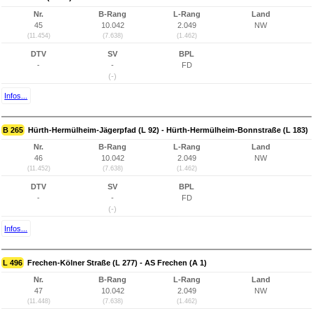
Nr.
B-Rang
L-Rang
Land
45
10.042
2.049
NW
(11.454)
(7.638)
(1.462)
DTV
SV
BPL
-
-
FD
(-)
Infos...
B 265
Hürth-Hermülheim-Jägerpfad (L 92) - Hürth-Hermülheim-Bonnstraße (L 183)
Nr.
B-Rang
L-Rang
Land
46
10.042
2.049
NW
(11.452)
(7.638)
(1.462)
DTV
SV
BPL
-
-
FD
(-)
Infos...
L 496
Frechen-Kölner Straße (L 277) - AS Frechen (A 1)
Nr.
B-Rang
L-Rang
Land
47
10.042
2.049
NW
(11.448)
(7.638)
(1.462)