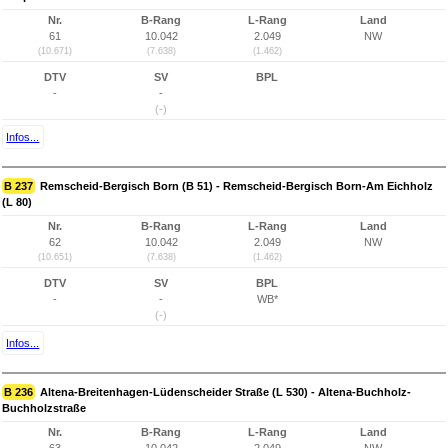
Nr.
B-Rang
L-Rang
Land
61
10.042
2.049
NW
(10.671)
(7.638)
(1.462)
DTV
SV
BPL
-
-
(-)
Infos...
B 237
Remscheid-Bergisch Born (B 51) - Remscheid-Bergisch Born-Am Eichholz
(L 80)
Nr.
B-Rang
L-Rang
Land
62
10.042
2.049
NW
(10.651)
(7.638)
(1.462)
DTV
SV
BPL
-
-
WB*
(-)
Infos...
B 236
Altena-Breitenhagen-Lüdenscheider Straße (L 530) - Altena-Buchholz-
Buchholzstraße
Nr.
B-Rang
L-Rang
Land