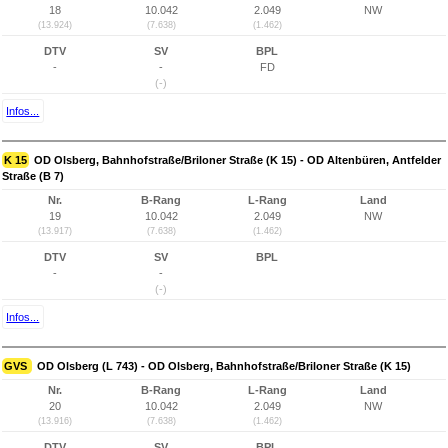
18
10.042
2.049
NW
(13.924)
(7.638)
(1.462)
DTV
SV
BPL
-
-
FD
(-)
Infos...
K 15
OD Olsberg, Bahnhofstraße/Briloner Straße (K 15) - OD Altenbüren, Antfelder
Straße (B 7)
Nr.
B-Rang
L-Rang
Land
19
10.042
2.049
NW
(13.917)
(7.638)
(1.462)
DTV
SV
BPL
-
-
(-)
Infos...
GVS
OD Olsberg (L 743) - OD Olsberg, Bahnhofstraße/Briloner Straße (K 15)
Nr.
B-Rang
L-Rang
Land
20
10.042
2.049
NW
(13.916)
(7.638)
(1.462)
DTV
SV
BPL