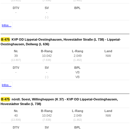
(13.812)
(7.638)
(1.462)
DTV
SV
BPL
-
-
(-)
Infos...
B 475
KVP OD Lippetal-Oestinghausen, Hovestädter Straße (L 738) - Lippetal-
Oestinghausen, Deilweg (L 636)
Nr.
B-Rang
L-Rang
Land
39
10.042
2.049
NW
(13.807)
(7.638)
(1.462)
DTV
SV
BPL
-
-
VB
(-)
VB
Infos...
B 475
nördl. Soest, Willingheppen (K 37) - KVP OD Lippetal-Oestinghausen,
Hovestädter Straße (L 738)
Nr.
B-Rang
L-Rang
Land
40
10.042
2.049
NW
(13.806)
(7.638)
(1.462)
DTV
SV
BPL