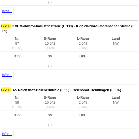
(-)
Infos...
B 256
KVP Waldbröl-Industriestraße (L 339) - KVP Waldbröl-Morsbacher Straße (L
339)
Nr.
B-Rang
L-Rang
Land
57
10.042
2.049
NW
(11.258)
(7.638)
(1.462)
DTV
SV
BPL
-
-
(-)
Infos...
B 256
AS Reichshof-Brüchermühle (L 95) - Reichshof-Denklingen (L 336)
Nr.
B-Rang
L-Rang
Land
58
10.042
2.049
NW
(11.256)
(7.638)
(1.462)
DTV
SV
BPL
-
-
(-)
Infos...