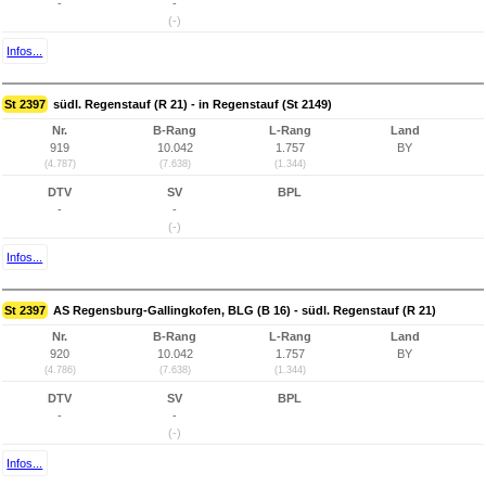
-
-
(-)
Infos...
St 2397
südl. Regenstauf (R 21) - in Regenstauf (St 2149)
Nr.
B-Rang
L-Rang
Land
919
10.042
1.757
BY
(4.787)
(7.638)
(1.344)
DTV
SV
BPL
-
-
(-)
Infos...
St 2397
AS Regensburg-Gallingkofen, BLG (B 16) - südl. Regenstauf (R 21)
Nr.
B-Rang
L-Rang
Land
920
10.042
1.757
BY
(4.786)
(7.638)
(1.344)
DTV
SV
BPL
-
-
(-)
Infos...