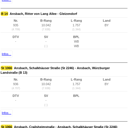
B 14
Ansbach, Ritter von Lang Allee - Gleizendorf
Nr.
B-Rang
L-Rang
Land
935
10.042
1.757
BY
(4.709)
(7.638)
(1.344)
DTV
SV
BPL
-
-
WB
(-)
WB
Infos...
St 1066
Ansbach, Schalkhäuser Straße (St 2246) - Ansbach, Würzburger
Landstraße (B 13)
Nr.
B-Rang
L-Rang
Land
936
10.042
1.757
BY
(4.707)
(7.638)
(1.344)
DTV
SV
BPL
-
-
(-)
Infos...
St 1066
Ansbach, Crailsheimstraße - Ansbach, Schalkhäuser Straße (St 2246)