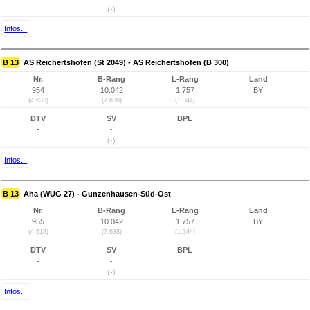
(-)
Infos...
B 13
AS Reichertshofen (St 2049) - AS Reichertshofen (B 300)
Nr.
B-Rang
L-Rang
Land
954
10.042
1.757
BY
(4.633)
(7.638)
(1.344)
DTV
SV
BPL
-
-
(-)
Infos...
B 13
Aha (WUG 27) - Gunzenhausen-Süd-Ost
Nr.
B-Rang
L-Rang
Land
955
10.042
1.757
BY
(4.618)
(7.638)
(1.344)
DTV
SV
BPL
-
-
(-)
Infos...