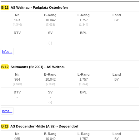
B 12
AS Weitnau - Parkplatz Osterhofen
Nr.
B-Rang
L-Rang
Land
963
10.042
1.757
BY
(4.546)
(7.638)
(1.344)
DTV
SV
BPL
-
-
(-)
Infos...
B 12
Seltmanns (St 2001) - AS Weitnau
Nr.
B-Rang
L-Rang
Land
964
10.042
1.757
BY
(4.545)
(7.638)
(1.344)
DTV
SV
BPL
-
-
(-)
Infos...
B 11
AS Deggendorf-Mitte (A 92) - Deggendorf
Nr.
B-Rang
L-Rang
Land
965
10.042
1.757
BY