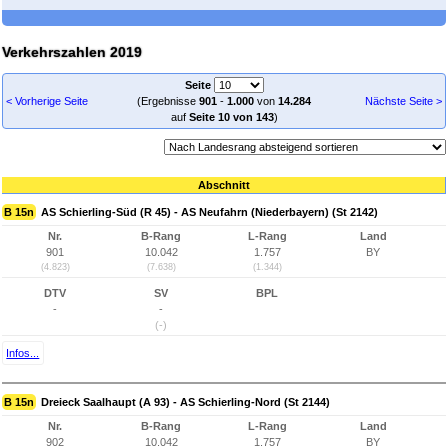
Verkehrszahlen 2019
Seite
< Vorherige Seite
(Ergebnisse
901
-
1.000
von
14.284
Nächste Seite >
auf
Seite 10 von 143
)
Abschnitt
B 15n
AS Schierling-Süd (R 45) - AS Neufahrn (Niederbayern) (St 2142)
Nr.
B-Rang
L-Rang
Land
901
10.042
1.757
BY
(4.823)
(7.638)
(1.344)
DTV
SV
BPL
-
-
(-)
Infos...
B 15n
Dreieck Saalhaupt (A 93) - AS Schierling-Nord (St 2144)
Nr.
B-Rang
L-Rang
Land
902
10.042
1.757
BY