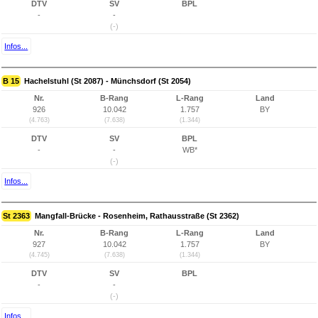
DTV
SV
BPL
-
-
(-)
Infos...
B 15
Hachelstuhl (St 2087) - Münchsdorf (St 2054)
Nr.
B-Rang
L-Rang
Land
926
10.042
1.757
BY
(4.763)
(7.638)
(1.344)
DTV
SV
BPL
-
-
WB*
(-)
Infos...
St 2363
Mangfall-Brücke - Rosenheim, Rathausstraße (St 2362)
Nr.
B-Rang
L-Rang
Land
927
10.042
1.757
BY
(4.745)
(7.638)
(1.344)
DTV
SV
BPL
-
-
(-)
Infos...