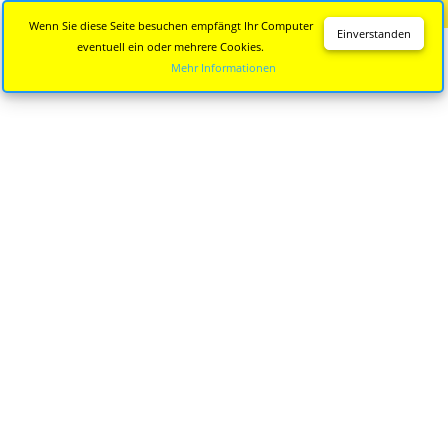
Diese Seite wird nicht mehr aktualisiert.
Zur neuen Seite
Wenn Sie diese Seite besuchen empfängt Ihr Computer
Einverstanden
eventuell ein oder mehrere Cookies.
Mehr Informationen