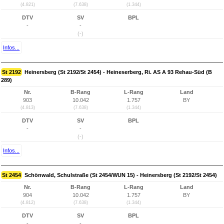
(4.821)
(7.638)
(1.344)
DTV
SV
BPL
-
-
(-)
Infos...
St 2192
Heinersberg (St 2192/St 2454) - Heineserberg, Ri. AS A 93 Rehau-Süd (B
289)
Nr.
B-Rang
L-Rang
Land
903
10.042
1.757
BY
(4.813)
(7.638)
(1.344)
DTV
SV
BPL
-
-
(-)
Infos...
St 2454
Schönwald, Schulstraße (St 2454/WUN 15) - Heinersberg (St 2192/St 2454)
Nr.
B-Rang
L-Rang
Land
904
10.042
1.757
BY
(4.812)
(7.638)
(1.344)
DTV
SV
BPL
-
-