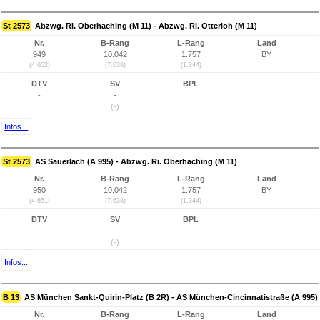
St 2573
Abzwg. Ri. Oberhaching (M 11) - Abzwg. Ri. Otterloh (M 11)
Nr.
B-Rang
L-Rang
Land
949
10.042
1.757
BY
(4.652)
(7.638)
(1.344)
DTV
SV
BPL
-
-
(-)
Infos...
St 2573
AS Sauerlach (A 995) - Abzwg. Ri. Oberhaching (M 11)
Nr.
B-Rang
L-Rang
Land
950
10.042
1.757
BY
(4.651)
(7.638)
(1.344)
DTV
SV
BPL
-
-
(-)
Infos...
B 13
AS München Sankt-Quirin-Platz (B 2R) - AS München-Cincinnatistraße (A 995)
Nr.
B-Rang
L-Rang
Land