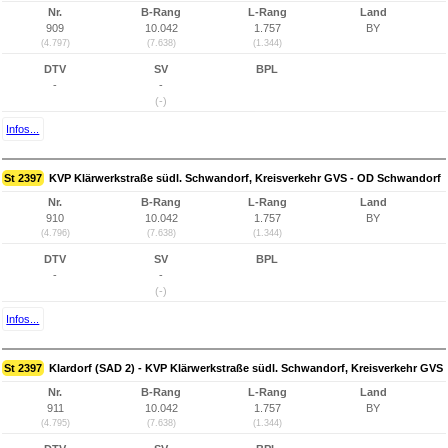
Nr.
B-Rang
L-Rang
Land
909
10.042
1.757
BY
(4.797)
(7.638)
(1.344)
DTV
SV
BPL
-
-
(-)
Infos...
St 2397
KVP Klärwerkstraße südl. Schwandorf, Kreisverkehr GVS - OD Schwandorf
Nr.
B-Rang
L-Rang
Land
910
10.042
1.757
BY
(4.796)
(7.638)
(1.344)
DTV
SV
BPL
-
-
(-)
Infos...
St 2397
Klardorf (SAD 2) - KVP Klärwerkstraße südl. Schwandorf, Kreisverkehr GVS
Nr.
B-Rang
L-Rang
Land
911
10.042
1.757
BY
(4.795)
(7.638)
(1.344)