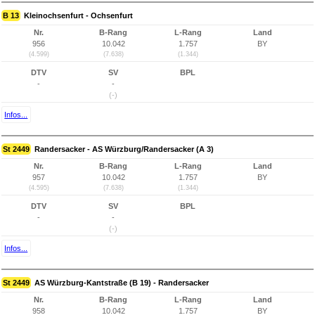
B 13
Kleinochsenfurt - Ochsenfurt
Nr.
B-Rang
L-Rang
Land
956
10.042
1.757
BY
(4.599)
(7.638)
(1.344)
DTV
SV
BPL
-
-
(-)
Infos...
St 2449
Randersacker - AS Würzburg/Randersacker (A 3)
Nr.
B-Rang
L-Rang
Land
957
10.042
1.757
BY
(4.595)
(7.638)
(1.344)
DTV
SV
BPL
-
-
(-)
Infos...
St 2449
AS Würzburg-Kantstraße (B 19) - Randersacker
Nr.
B-Rang
L-Rang
Land
958
10.042
1.757
BY