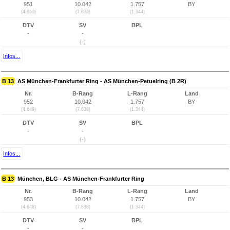
951
10.042
1.757
BY
(4.650)
(7.638)
(1.344)
DTV
SV
BPL
-
-
(-)
Infos...
B 13
AS München-Frankfurter Ring - AS München-Petuelring (B 2R)
Nr.
B-Rang
L-Rang
Land
952
10.042
1.757
BY
(4.649)
(7.638)
(1.344)
DTV
SV
BPL
-
-
(-)
Infos...
B 13
München, BLG - AS München-Frankfurter Ring
Nr.
B-Rang
L-Rang
Land
953
10.042
1.757
BY
(4.648)
(7.638)
(1.344)
DTV
SV
BPL
-
-