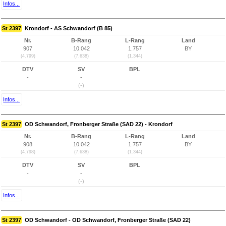
Infos...
St 2397
Krondorf - AS Schwandorf (B 85)
Nr.
B-Rang
L-Rang
Land
907
10.042
1.757
BY
(4.799)
(7.638)
(1.344)
DTV
SV
BPL
-
-
(-)
Infos...
St 2397
OD Schwandorf, Fronberger Straße (SAD 22) - Krondorf
Nr.
B-Rang
L-Rang
Land
908
10.042
1.757
BY
(4.798)
(7.638)
(1.344)
DTV
SV
BPL
-
-
(-)
Infos...
St 2397
OD Schwandorf - OD Schwandorf, Fronberger Straße (SAD 22)