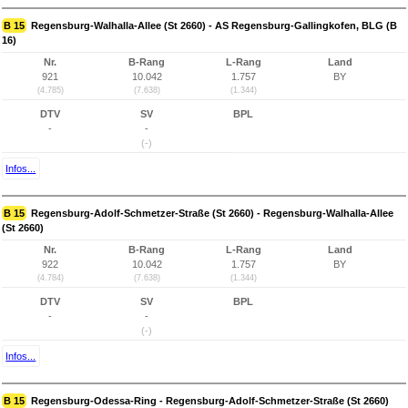
B 15
Regensburg-Walhalla-Allee (St 2660) - AS Regensburg-Gallingkofen, BLG (B
16)
Nr.
B-Rang
L-Rang
Land
921
10.042
1.757
BY
(4.785)
(7.638)
(1.344)
DTV
SV
BPL
-
-
(-)
Infos...
B 15
Regensburg-Adolf-Schmetzer-Straße (St 2660) - Regensburg-Walhalla-Allee
(St 2660)
Nr.
B-Rang
L-Rang
Land
922
10.042
1.757
BY
(4.784)
(7.638)
(1.344)
DTV
SV
BPL
-
-
(-)
Infos...
B 15
Regensburg-Odessa-Ring - Regensburg-Adolf-Schmetzer-Straße (St 2660)