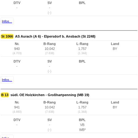
DTV
SV
BPL
-
-
(-)
Infos...
St 1066
AS Aurach (A 6) - Elpersdorf b. Ansbach (St 2248)
Nr.
B-Rang
L-Rang
Land
940
10.042
1.757
BY
(4.703)
(7.638)
(1.344)
DTV
SV
BPL
-
-
(-)
Infos...
B 13
südl. OE Holzkirchen - Großhartpenning (MB 19)
Nr.
B-Rang
L-Rang
Land
941
10.042
1.757
BY
(4.660)
(7.638)
(1.344)
DTV
SV
BPL
-
-
VB
(-)
WB*