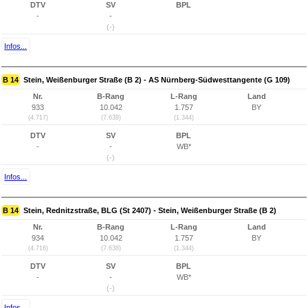
DTV
SV
BPL
-
-
(-)
Infos...
B 14
Stein, Weißenburger Straße (B 2) - AS Nürnberg-Südwesttangente (G 109)
Nr.
B-Rang
L-Rang
Land
933
10.042
1.757
BY
(4.717)
(7.638)
(1.344)
DTV
SV
BPL
-
-
WB*
(-)
Infos...
B 14
Stein, Rednitzstraße, BLG (St 2407) - Stein, Weißenburger Straße (B 2)
Nr.
B-Rang
L-Rang
Land
934
10.042
1.757
BY
(4.716)
(7.638)
(1.344)
DTV
SV
BPL
-
-
WB*
(-)
Infos...