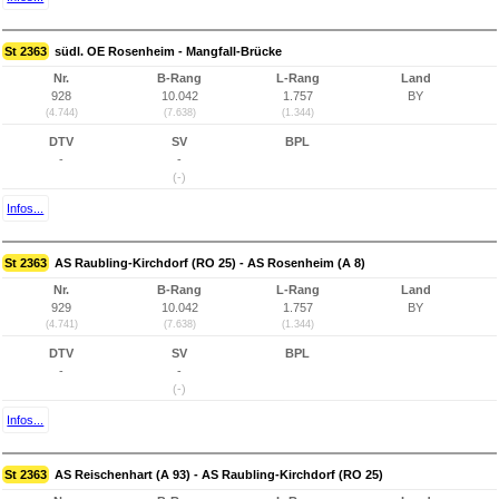
St 2363
südl. OE Rosenheim - Mangfall-Brücke
Nr.
B-Rang
L-Rang
Land
928
10.042
1.757
BY
(4.744)
(7.638)
(1.344)
DTV
SV
BPL
-
-
(-)
Infos...
St 2363
AS Raubling-Kirchdorf (RO 25) - AS Rosenheim (A 8)
Nr.
B-Rang
L-Rang
Land
929
10.042
1.757
BY
(4.741)
(7.638)
(1.344)
DTV
SV
BPL
-
-
(-)
Infos...
St 2363
AS Reischenhart (A 93) - AS Raubling-Kirchdorf (RO 25)