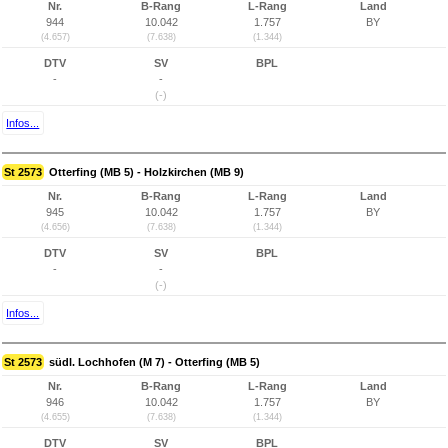
Nr.
B-Rang
L-Rang
Land
944
10.042
1.757
BY
(4.657)
(7.638)
(1.344)
DTV
SV
BPL
-
-
(-)
Infos...
St 2573
Otterfing (MB 5) - Holzkirchen (MB 9)
Nr.
B-Rang
L-Rang
Land
945
10.042
1.757
BY
(4.656)
(7.638)
(1.344)
DTV
SV
BPL
-
-
(-)
Infos...
St 2573
südl. Lochhofen (M 7) - Otterfing (MB 5)
Nr.
B-Rang
L-Rang
Land
946
10.042
1.757
BY
(4.655)
(7.638)
(1.344)
DTV
SV
BPL