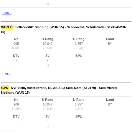
(-)
Infos...
WUN 15
Selb-Vierlitz Siedlung (WUN 15) - Schönwald, Schulstraße (St 2454/WUN
15)
Nr.
B-Rang
L-Rang
Land
905
10.042
1.757
BY
(4.811)
(7.638)
(1.344)
DTV
SV
BPL
-
-
(-)
Infos...
GVS
KVP Selb, Hofer Straße, Ri. AS A 93 Selb-Nord (St 2179) - Selb-Vierlitz
Siedlung (WUN 15)
Nr.
B-Rang
L-Rang
Land
906
10.042
1.757
BY
(4.810)
(7.638)
(1.344)
DTV
SV
BPL
-
-
(-)