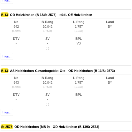
Infos...
B 13
OD Holzkirchen (B 13/St 2573) - südl. OE Holzkirchen
Nr.
B-Rang
L-Rang
Land
942
10.042
1.757
BY
(4.659)
(7.638)
(1.344)
DTV
SV
BPL
-
-
VB
(-)
Infos...
B 13
AS Holzkirchen-Gewerbegebiet-Ost - OD Holzkirchen (B 13/St 2573)
Nr.
B-Rang
L-Rang
Land
943
10.042
1.757
BY
(4.658)
(7.638)
(1.344)
DTV
SV
BPL
-
-
(-)
Infos...
St 2573
OD Holzkirchen (MB 9) - OD Holzkirchen (B 13/St 2573)