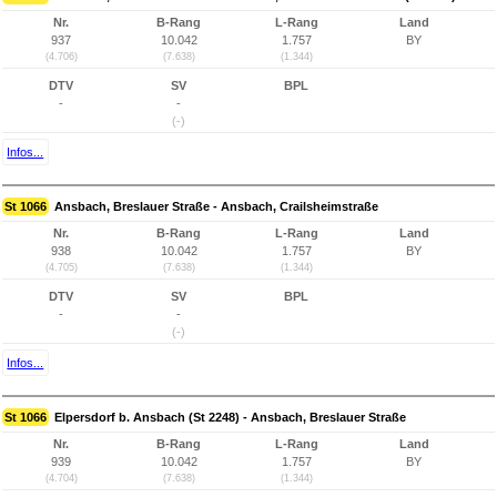
Nr.
B-Rang
L-Rang
Land
937
10.042
1.757
BY
(4.706)
(7.638)
(1.344)
DTV
SV
BPL
-
-
(-)
Infos...
St 1066
Ansbach, Breslauer Straße - Ansbach, Crailsheimstraße
Nr.
B-Rang
L-Rang
Land
938
10.042
1.757
BY
(4.705)
(7.638)
(1.344)
DTV
SV
BPL
-
-
(-)
Infos...
St 1066
Elpersdorf b. Ansbach (St 2248) - Ansbach, Breslauer Straße
Nr.
B-Rang
L-Rang
Land
939
10.042
1.757
BY
(4.704)
(7.638)
(1.344)