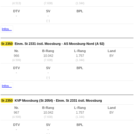
(4.513)
(7.638)
(1.344)
DTV
SV
BPL
-
-
(-)
Infos...
St 2350
Einm. St 2331 östl. Moosburg - AS Moosburg-Nord (A 92)
Nr.
B-Rang
L-Rang
Land
966
10.042
1.757
BY
(4.509)
(7.638)
(1.344)
DTV
SV
BPL
-
-
(-)
Infos...
St 2350
KVP Moosburg (St 2054) - Einm. St 2331 östl. Moosburg
Nr.
B-Rang
L-Rang
Land
967
10.042
1.757
BY
(4.508)
(7.638)
(1.344)
DTV
SV
BPL
-
-