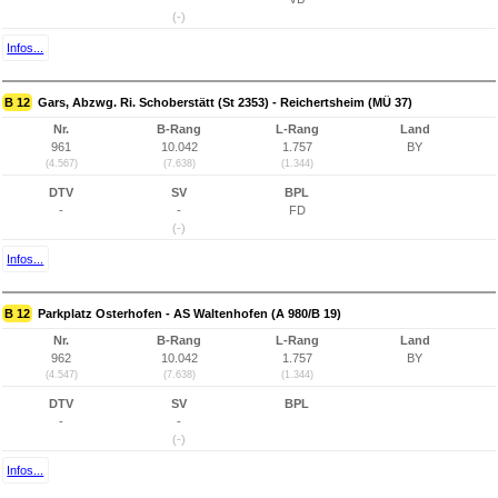
(-)
Infos...
B 12
Gars, Abzwg. Ri. Schoberstätt (St 2353) - Reichertsheim (MÜ 37)
Nr.
B-Rang
L-Rang
Land
961
10.042
1.757
BY
(4.567)
(7.638)
(1.344)
DTV
SV
BPL
-
-
FD
(-)
Infos...
B 12
Parkplatz Osterhofen - AS Waltenhofen (A 980/B 19)
Nr.
B-Rang
L-Rang
Land
962
10.042
1.757
BY
(4.547)
(7.638)
(1.344)
DTV
SV
BPL
-
-
(-)
Infos...