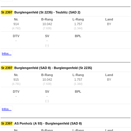
St 2397
Burglengenfeld (St 2235) - Teublitz (SAD 2)
Nr.
B-Rang
L-Rang
Land
914
10.042
1.757
BY
(4.792)
(7.638)
(1.344)
DTV
SV
BPL
-
-
(-)
Infos...
St 2397
Burglengenfeld (SAD 8) - Burglengenfeld (St 2235)
Nr.
B-Rang
L-Rang
Land
915
10.042
1.757
BY
(4.791)
(7.638)
(1.344)
DTV
SV
BPL
-
-
(-)
Infos...
St 2397
AS Ponholz (A 93) - Burglengenfeld (SAD 8)
Nr.
B-Rang
L-Rang
Land