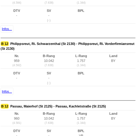
(4.594)
(7.638)
(1.344)
DTV
SV
BPL
-
-
(-)
Infos...
B 12
Philippsreut, Ri. Schwarzenthal (St 2130) - Philippsreut, Ri. Vorderfirmiansreut
(St 2130)
Nr.
B-Rang
L-Rang
Land
959
10.042
1.757
BY
(4.592)
(7.638)
(1.344)
DTV
SV
BPL
-
-
(-)
Infos...
B 12
Passau, Maierhof (St 2125) - Passau, Kachletstraße (St 2125)
Nr.
B-Rang
L-Rang
Land
960
10.042
1.757
BY
(4.581)
(7.638)
(1.344)
DTV
SV
BPL
-
-
VB