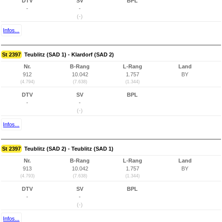
DTV
SV
BPL
-
-
(-)
Infos...
St 2397
Teublitz (SAD 1) - Klardorf (SAD 2)
Nr.
B-Rang
L-Rang
Land
912
10.042
1.757
BY
(4.794)
(7.638)
(1.344)
DTV
SV
BPL
-
-
(-)
Infos...
St 2397
Teublitz (SAD 2) - Teublitz (SAD 1)
Nr.
B-Rang
L-Rang
Land
913
10.042
1.757
BY
(4.793)
(7.638)
(1.344)
DTV
SV
BPL
-
-
(-)
Infos...