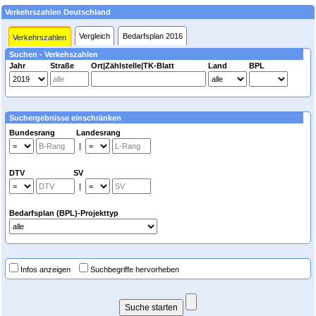
Verkehrszahlen Deutschland
Vergleich
Bedarfsplan 2016
Verkehrszahlen
Suchen - Verkehszahlen
Jahr
Straße
Ort|Zählstelle|TK-Blatt
Land
BPL
Suchergebnisse einschränken
Bundesrang Landesrang
|
DTV SV
|
Bedarfsplan (BPL)-Projekttyp
Infos anzeigen
Suchbegriffe hervorheben