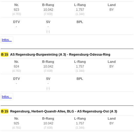
Nr.
B-Rang
L-Rang
Land
923
10.042
1.757
BY
(4.783)
(7.638)
(1.344)
DTV
SV
BPL
-
-
(-)
Infos...
B 15
AS Regensburg-Burgweinting (A 3) - Regensburg-Odessa-Ring
Nr.
B-Rang
L-Rang
Land
924
10.042
1.757
BY
(4.782)
(7.638)
(1.344)
DTV
SV
BPL
-
-
(-)
Infos...
B 15
Regensburg, Herbert-Quandt-Allee, BLG - AS Regensburg-Ost (A 3)
Nr.
B-Rang
L-Rang
Land
925
10.042
1.757
BY
(4.781)
(7.638)
(1.344)