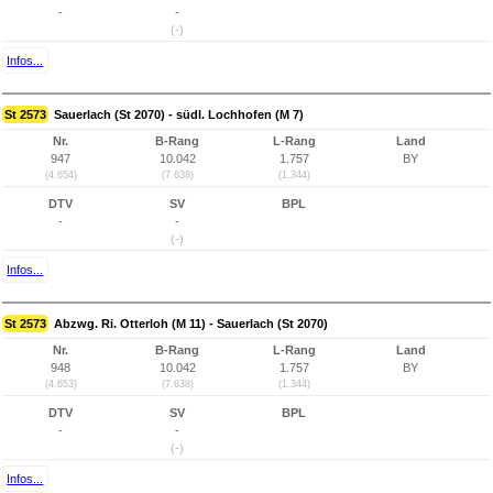
-
-
(-)
Infos...
St 2573
Sauerlach (St 2070) - südl. Lochhofen (M 7)
Nr.
B-Rang
L-Rang
Land
947
10.042
1.757
BY
(4.654)
(7.638)
(1.344)
DTV
SV
BPL
-
-
(-)
Infos...
St 2573
Abzwg. Ri. Otterloh (M 11) - Sauerlach (St 2070)
Nr.
B-Rang
L-Rang
Land
948
10.042
1.757
BY
(4.653)
(7.638)
(1.344)
DTV
SV
BPL
-
-
(-)
Infos...