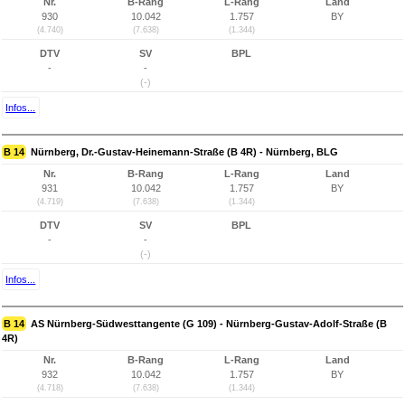
Nr.
B-Rang
L-Rang
Land
930
10.042
1.757
BY
(4.740)
(7.638)
(1.344)
DTV
SV
BPL
-
-
(-)
Infos...
B 14
Nürnberg, Dr.-Gustav-Heinemann-Straße (B 4R) - Nürnberg, BLG
Nr.
B-Rang
L-Rang
Land
931
10.042
1.757
BY
(4.719)
(7.638)
(1.344)
DTV
SV
BPL
-
-
(-)
Infos...
B 14
AS Nürnberg-Südwesttangente (G 109) - Nürnberg-Gustav-Adolf-Straße (B
4R)
Nr.
B-Rang
L-Rang
Land
932
10.042
1.757
BY
(4.718)
(7.638)
(1.344)