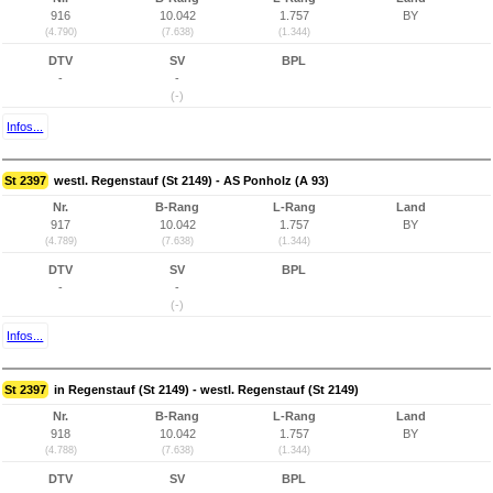
916
10.042
1.757
BY
(4.790)
(7.638)
(1.344)
DTV
SV
BPL
-
-
(-)
Infos...
St 2397
westl. Regenstauf (St 2149) - AS Ponholz (A 93)
Nr.
B-Rang
L-Rang
Land
917
10.042
1.757
BY
(4.789)
(7.638)
(1.344)
DTV
SV
BPL
-
-
(-)
Infos...
St 2397
in Regenstauf (St 2149) - westl. Regenstauf (St 2149)
Nr.
B-Rang
L-Rang
Land
918
10.042
1.757
BY
(4.788)
(7.638)
(1.344)
DTV
SV
BPL