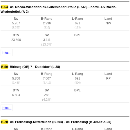
B 64
AS Rheda-Wiedenbrück-Gütersloher Straße (L 568) - nördl. AS Rheda-
Wiedenbrück (A 2)
Nr.
B-Rang
L-Rang
Land
5.707
2.996
691
NW
(7.353)
(816)
(133)
DTV
SV
BPL
23.390
3.111
(13,3%)
Infos...
B 50
Bitburg (OE) ? - Dudeldorf (L 38)
Nr.
B-Rang
L-Rang
Land
5.708
7.807
691
RP
(6.486)
(5.412)
(520)
DTV
SV
BPL
6.804
286
(4,2%)
Infos...
B 20
AS Freilassing-Mitterfelden (B 304) - AS Freilassing (B 304/St 2104)
Nr.
B-Rang
L-Rang
Land