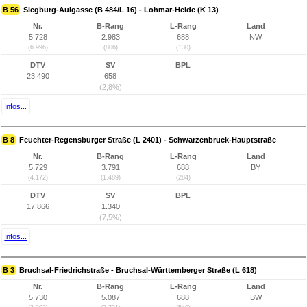
B 56
Siegburg-Aulgasse (B 484/L 16) - Lohmar-Heide (K 13)
Nr.
B-Rang
L-Rang
Land
5.728
2.983
688
NW
(6.996)
(806)
(130)
DTV
SV
BPL
23.490
658
(2,8%)
Infos...
B 8
Feuchter-Regensburger Straße (L 2401) - Schwarzenbruck-Hauptstraße
Nr.
B-Rang
L-Rang
Land
5.729
3.791
688
BY
(4.172)
(1.489)
(284)
DTV
SV
BPL
17.866
1.340
(7,5%)
Infos...
B 3
Bruchsal-Friedrichstraße - Bruchsal-Württemberger Straße (L 618)
Nr.
B-Rang
L-Rang
Land
5.730
5.087
688
BW