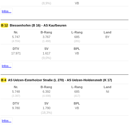
(8,9%)
VB
Infos...
B 12
Biessenhofen (B 16) - AS Kaufbeuren
Nr.
B-Rang
L-Rang
Land
5.747
3.767
685
BY
(4.554)
(1.468)
(281)
DTV
SV
BPL
17.971
1.617
VB
(9,0%)
Infos...
B 4
AS Uelzen-Esterholzer Straße (L 270) - AS Uelzen-Holdenstedt (K 17)
Nr.
B-Rang
L-Rang
Land
5.748
6.392
685
NI
(3.397)
(4.008)
(417)
DTV
SV
BPL
9.780
1.790
VB
(18,3%)
Infos...