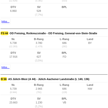
(12.828)
(5.381)
(515)
DTV
SV
BPL
6.860
528
(7,7%)
Infos...
FS 44
OD Freising, Rotkreuzstraße - OD Freising, General-von-Stein-Straße
Nr.
B-Rang
L-Rang
Land
5.738
3.780
686
BY
(12.283)
(1.479)
(282)
DTV
SV
BPL
17.916
627
FD
(3,5%)
Infos...
B 56
AS Jülich-West (A 44) - Jülich-Aachener Landstraße (L 14/L 136)
Nr.
B-Rang
L-Rang
Land
5.739
2.965
686
NW
(6.944)
(791)
(128)
DTV
SV
BPL
23.663
1.230
VB
(5,2%)