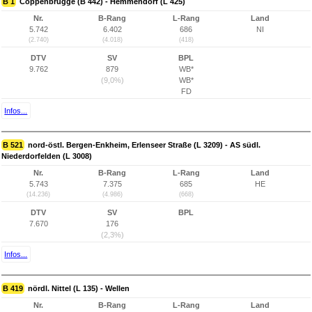
B 1
Coppenbrügge (B 442) - Hemmendorf (L 425)
Nr.
B-Rang
L-Rang
Land
5.742
6.402
686
NI
(2.740)
(4.018)
(418)
DTV
SV
BPL
9.762
879
WB*
(9,0%)
WB*
FD
Infos...
B 521
nord-östl. Bergen-Enkheim, Erlenseer Straße (L 3209) - AS südl.
Niederdorfelden (L 3008)
Nr.
B-Rang
L-Rang
Land
5.743
7.375
685
HE
(14.236)
(4.986)
(668)
DTV
SV
BPL
7.670
176
(2,3%)
Infos...
B 419
nördl. Nittel (L 135) - Wellen
Nr.
B-Rang
L-Rang
Land