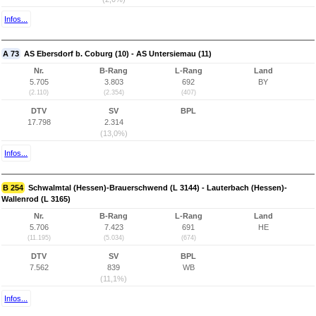
Infos...
A 73
AS Ebersdorf b. Coburg (10) - AS Untersiemau (11)
Nr.
B-Rang
L-Rang
Land
5.705
3.803
692
BY
(2.110)
(2.354)
(407)
DTV
SV
BPL
17.798
2.314
(13,0%)
Infos...
B 254
Schwalmtal (Hessen)-Brauerschwend (L 3144) - Lauterbach (Hessen)-
Wallenrod (L 3165)
Nr.
B-Rang
L-Rang
Land
5.706
7.423
691
HE
(11.195)
(5.034)
(674)
DTV
SV
BPL
7.562
839
WB
(11,1%)
Infos...