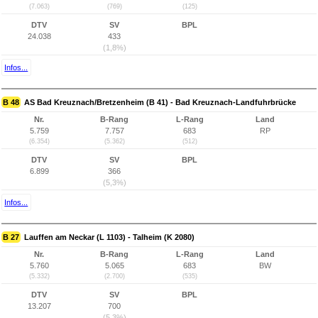
(7.063)
(769)
(125)
DTV
SV
BPL
24.038
433
(1,8%)
Infos...
B 48
AS Bad Kreuznach/Bretzenheim (B 41) - Bad Kreuznach-Landfuhrbrücke
Nr.
B-Rang
L-Rang
Land
5.759
7.757
683
RP
(6.354)
(5.362)
(512)
DTV
SV
BPL
6.899
366
(5,3%)
Infos...
B 27
Lauffen am Neckar (L 1103) - Talheim (K 2080)
Nr.
B-Rang
L-Rang
Land
5.760
5.065
683
BW
(5.332)
(2.700)
(535)
DTV
SV
BPL
13.207
700
(5,3%)