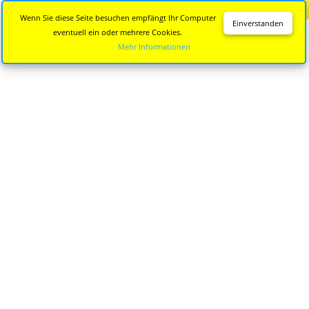
Diese Seite wird nicht mehr aktualisiert.
Zur neuen Seite
Wenn Sie diese Seite besuchen empfängt Ihr Computer
Einverstanden
eventuell ein oder mehrere Cookies.
Mehr Informationen