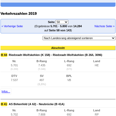
Verkehrszahlen 2019
Seite
< Vorherige Seite
(Ergebnisse
5.701
-
5.800
von
14.284
Nächste Seite >
auf
Seite 58 von 143
)
Abschnitt
B 44
Riedstadt-Wolfskehlen (K 158) - Riedstadt-Wolfskehlen (B 26/L 3096)
Nr.
B-Rang
L-Rang
Land
5.701
7.435
692
HE
(6.200)
(5.046)
(675)
DTV
SV
BPL
7.537
497
VB
(6,6%)
Infos...
B 41
AS Birkenfeld (A 62) - Neubrücke (B 41A)
Nr.
B-Rang
L-Rang
Land
5.702
7.808
692
RP