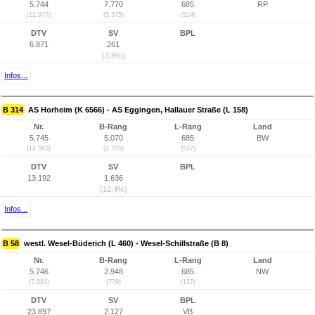
5.744
7.770
685
RP
(12.977)
(5.375)
(514)
DTV
SV
BPL
6.871
261
(3,8%)
Infos...
B 314
AS Horheim (K 6566) - AS Eggingen, Hallauer Straße (L 158)
Nr.
B-Rang
L-Rang
Land
5.745
5.070
685
BW
(12.563)
(2.705)
(537)
DTV
SV
BPL
13.192
1.636
(12,4%)
Infos...
B 58
westl. Wesel-Büderich (L 460) - Wesel-Schillstraße (B 8)
Nr.
B-Rang
L-Rang
Land
5.746
2.948
685
NW
(7.081)
(779)
(127)
DTV
SV
BPL
23.897
2.127
VB