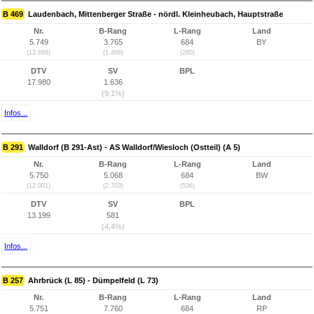
B 469
Laudenbach, Mittenberger Straße - nördl. Kleinheubach, Hauptstraße
Nr.
B-Rang
L-Rang
Land
5.749
3.765
684
BY
(13.668)
(1.466)
(280)
DTV
SV
BPL
17.980
1.636
(9,1%)
Infos...
B 291
Walldorf (B 291-Ast) - AS Walldorf/Wiesloch (Ostteil) (A 5)
Nr.
B-Rang
L-Rang
Land
5.750
5.068
684
BW
(12.001)
(2.703)
(536)
DTV
SV
BPL
13.199
581
(4,4%)
Infos...
B 257
Ahrbrück (L 85) - Dümpelfeld (L 73)
Nr.
B-Rang
L-Rang
Land
5.751
7.760
684
RP