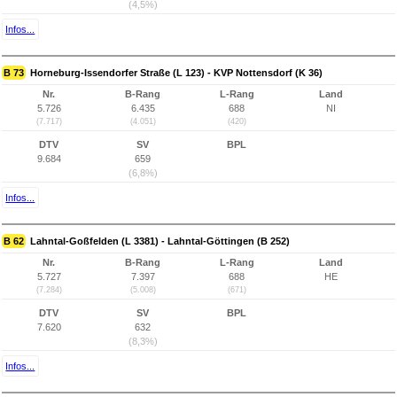
(4,5%)
Infos...
B 73
Horneburg-Issendorfer Straße (L 123) - KVP Nottensdorf (K 36)
Nr.
B-Rang
L-Rang
Land
5.726
6.435
688
NI
(7.717)
(4.051)
(420)
DTV
SV
BPL
9.684
659
(6,8%)
Infos...
B 62
Lahntal-Goßfelden (L 3381) - Lahntal-Göttingen (B 252)
Nr.
B-Rang
L-Rang
Land
5.727
7.397
688
HE
(7.284)
(5.008)
(671)
DTV
SV
BPL
7.620
632
(8,3%)
Infos...