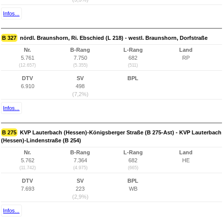
Infos...
B 327
nördl. Braunshorn, Ri. Ebschied (L 218) - westl. Braunshorn, Dorfstraße
Nr.
B-Rang
L-Rang
Land
5.761
7.750
682
RP
(12.657)
(5.355)
(511)
DTV
SV
BPL
6.910
498
(7,2%)
Infos...
B 275
KVP Lauterbach (Hessen)-Königsberger Straße (B 275-Ast) - KVP Lauterbach
(Hessen)-Lindenstraße (B 254)
Nr.
B-Rang
L-Rang
Land
5.762
7.364
682
HE
(11.742)
(4.975)
(665)
DTV
SV
BPL
7.693
223
WB
(2,9%)
Infos...