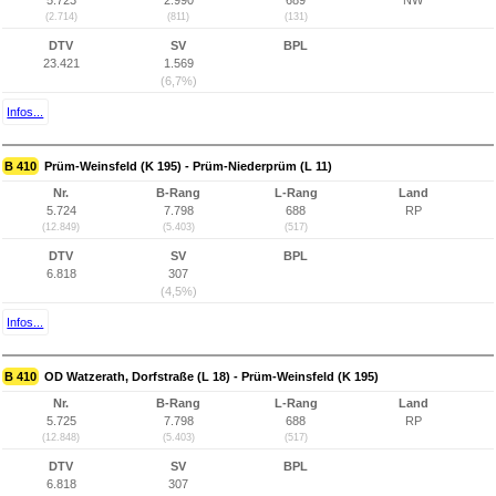
5.723
2.990
689
NW
(2.714)
(811)
(131)
DTV
SV
BPL
23.421
1.569
(6,7%)
Infos...
B 410
Prüm-Weinsfeld (K 195) - Prüm-Niederprüm (L 11)
Nr.
B-Rang
L-Rang
Land
5.724
7.798
688
RP
(12.849)
(5.403)
(517)
DTV
SV
BPL
6.818
307
(4,5%)
Infos...
B 410
OD Watzerath, Dorfstraße (L 18) - Prüm-Weinsfeld (K 195)
Nr.
B-Rang
L-Rang
Land
5.725
7.798
688
RP
(12.848)
(5.403)
(517)
DTV
SV
BPL
6.818
307