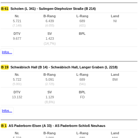
B 61
Scholen (L 341) - Sulingen-Diepholzer Straße (B 214)
Nr.
B-Rang
L-Rang
Land
5.721
6.439
689
NI
(7.149)
(4.055)
(421)
DTV
SV
BPL
9.677
1.423
(14,7%)
Infos...
B 19
Schwäbisch Hall (B 14) - Schwäbisch Hall, Langer Graben (L 2218)
Nr.
B-Rang
L-Rang
Land
5.722
5.091
689
BW
(5.001)
(2.725)
(541)
DTV
SV
BPL
13.132
1.129
FD
(8,6%)
Infos...
B 1
AS Paderborn-Elsen (A 33) - AS Paderborn-Schloß Neuhaus
Nr.
B-Rang
L-Rang
Land