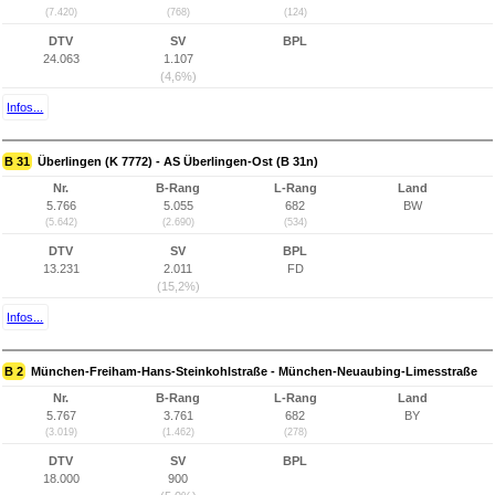
(7.420)
(768)
(124)
DTV
SV
BPL
24.063
1.107
(4,6%)
Infos...
B 31
Überlingen (K 7772) - AS Überlingen-Ost (B 31n)
Nr.
B-Rang
L-Rang
Land
5.766
5.055
682
BW
(5.642)
(2.690)
(534)
DTV
SV
BPL
13.231
2.011
FD
(15,2%)
Infos...
B 2
München-Freiham-Hans-Steinkohlstraße - München-Neuaubing-Limesstraße
Nr.
B-Rang
L-Rang
Land
5.767
3.761
682
BY
(3.019)
(1.462)
(278)
DTV
SV
BPL
18.000
900