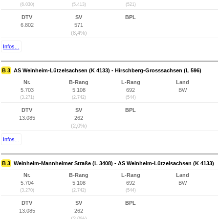
(6.030)
(5.413)
(521)
DTV
SV
BPL
6.802
571
(8,4%)
Infos...
B 3
AS Weinheim-Lützelsachsen (K 4133) - Hirschberg-Grosssachsen (L 596)
Nr.
B-Rang
L-Rang
Land
5.703
5.108
692
BW
(3.271)
(2.742)
(544)
DTV
SV
BPL
13.085
262
(2,0%)
Infos...
B 3
Weinheim-Mannheimer Straße (L 3408) - AS Weinheim-Lützelsachsen (K 4133)
Nr.
B-Rang
L-Rang
Land
5.704
5.108
692
BW
(3.270)
(2.742)
(544)
DTV
SV
BPL
13.085
262
(2,0%)