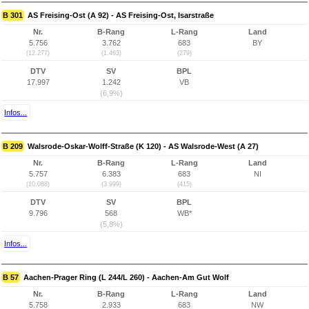
B 301
AS Freising-Ost (A 92) - AS Freising-Ost, Isarstraße
Nr.
B-Rang
L-Rang
Land
5.756
3.762
683
BY
(12.277)
(1.463)
(279)
DTV
SV
BPL
17.997
1.242
VB
(6,9%)
Infos...
B 209
Walsrode-Oskar-Wolff-Straße (K 120) - AS Walsrode-West (A 27)
Nr.
B-Rang
L-Rang
Land
5.757
6.383
683
NI
(10.088)
(3.999)
(415)
DTV
SV
BPL
9.796
568
WB*
(5,8%)
Infos...
B 57
Aachen-Prager Ring (L 244/L 260) - Aachen-Am Gut Wolf
Nr.
B-Rang
L-Rang
Land
5.758
2.933
683
NW