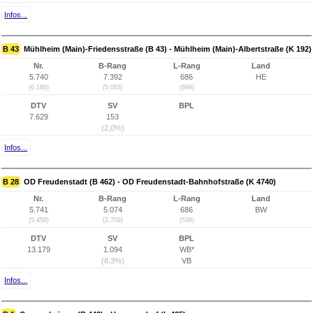
Infos...
B 43
Mühlheim (Main)-Friedensstraße (B 43) - Mühlheim (Main)-Albertstraße (K 192)
Nr.
B-Rang
L-Rang
Land
5.740
7.392
686
HE
(6.166)
(5.003)
(669)
DTV
SV
BPL
7.629
153
(2,0%)
Infos...
B 28
OD Freudenstadt (B 462) - OD Freudenstadt-Bahnhofstraße (K 4740)
Nr.
B-Rang
L-Rang
Land
5.741
5.074
686
BW
(5.458)
(2.709)
(538)
DTV
SV
BPL
13.179
1.094
WB*
(8,3%)
VB
Infos...