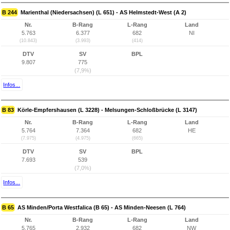
B 244
Marienthal (Niedersachsen) (L 651) - AS Helmstedt-West (A 2)
Nr.
B-Rang
L-Rang
Land
5.763
6.377
682
NI
(10.843)
(3.993)
(414)
DTV
SV
BPL
9.807
775
(7,9%)
Infos...
B 83
Körle-Empfershausen (L 3228) - Melsungen-Schloßbrücke (L 3147)
Nr.
B-Rang
L-Rang
Land
5.764
7.364
682
HE
(7.975)
(4.975)
(665)
DTV
SV
BPL
7.693
539
(7,0%)
Infos...
B 65
AS Minden/Porta Westfalica (B 65) - AS Minden-Neesen (L 764)
Nr.
B-Rang
L-Rang
Land
5.765
2.932
682
NW