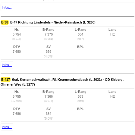
Infos...
B 38
B 47 Richtung Lindenfels - Nieder-Keinsbach (L 3260)
Nr.
B-Rang
L-Rang
Land
5.754
7.370
684
HE
(5.914)
(4.981)
(667)
DTV
SV
BPL
7.680
369
(4,8%)
Infos...
B 417
östl. Ketternschwalbach, Ri. Ketternschwalbach (L 3031) - OD Kirberg,
Ohrener Weg (L 3277)
Nr.
B-Rang
L-Rang
Land
5.755
7.366
683
HE
(12.946)
(4.977)
(666)
DTV
SV
BPL
7.686
384
(5,0%)
Infos...