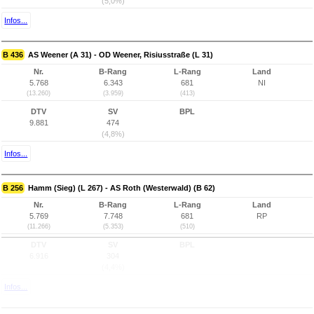
(5,0%)
Infos...
B 436
AS Weener (A 31) - OD Weener, Risiusstraße (L 31)
Nr.
B-Rang
L-Rang
Land
5.768
6.343
681
NI
(13.260)
(3.959)
(413)
DTV
SV
BPL
9.881
474
(4,8%)
Infos...
B 256
Hamm (Sieg) (L 267) - AS Roth (Westerwald) (B 62)
Nr.
B-Rang
L-Rang
Land
5.769
7.748
681
RP
(11.266)
(5.353)
(510)
DTV
SV
BPL
6.916
304
(4,4%)
Infos...