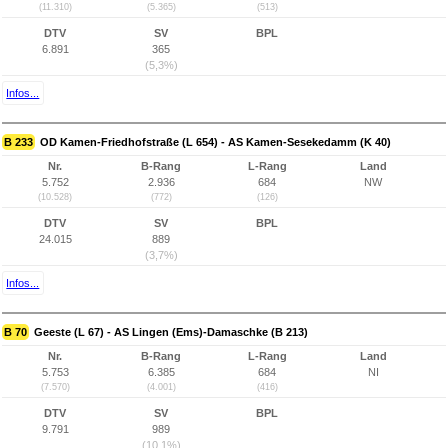
(11.310)
(5.365)
(513)
DTV
SV
BPL
6.891
365
(5,3%)
Infos...
B 233
OD Kamen-Friedhofstraße (L 654) - AS Kamen-Sesekedamm (K 40)
Nr.
B-Rang
L-Rang
Land
5.752
2.936
684
NW
(10.528)
(772)
(126)
DTV
SV
BPL
24.015
889
(3,7%)
Infos...
B 70
Geeste (L 67) - AS Lingen (Ems)-Damaschke (B 213)
Nr.
B-Rang
L-Rang
Land
5.753
6.385
684
NI
(7.570)
(4.001)
(416)
DTV
SV
BPL
9.791
989
(10,1%)