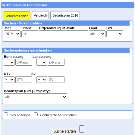
Verkehrszahlen Deutschland
Vergleich
Bedarfsplan 2016
Verkehrszahlen
Suchen - Verkehszahlen
Jahr
Straße
Ort|Zählstelle|TK-Blatt
Land
BPL
Suchergebnisse einschränken
Bundesrang Landesrang
|
DTV SV
|
Bedarfsplan (BPL)-Projekttyp
Infos anzeigen
Suchbegriffe hervorheben