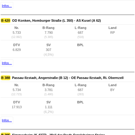
Infos...
B 420
OD Konken, Homburger Straße (L 350) - AS Kusel (A 62)
Nr.
B-Rang
L-Rang
Land
5.733
7.790
687
RP
(12.992)
(5.395)
(516)
DTV
SV
BPL
6.829
307
(4,5%)
Infos...
B 388
Passau-Ilzstadt, Angerstraße (B 12) - OE Passau-Ilzstadt, Ri. Obernzell
Nr.
B-Rang
L-Rang
Land
5.734
3.781
687
BY
(12.715)
(1.480)
(283)
DTV
SV
BPL
17.913
1.111
(6,2%)
Infos...