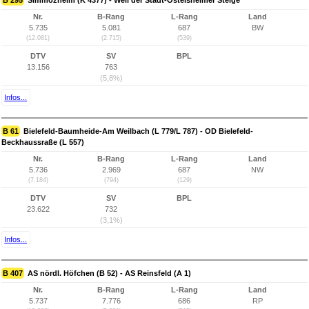
B 295
Simmozheim (K 4377) - Weil der Stadt-Ostelsheimer Steige
Nr.
B-Rang
L-Rang
Land
5.735
5.081
687
BW
(12.081)
(2.715)
(539)
DTV
SV
BPL
13.156
763
(5,8%)
Infos...
B 61
Bielefeld-Baumheide-Am Weilbach (L 779/L 787) - OD Bielefeld-
Beckhaussraße (L 557)
Nr.
B-Rang
L-Rang
Land
5.736
2.969
687
NW
(7.184)
(794)
(129)
DTV
SV
BPL
23.622
732
(3,1%)
Infos...
B 407
AS nördl. Höfchen (B 52) - AS Reinsfeld (A 1)
Nr.
B-Rang
L-Rang
Land
5.737
7.776
686
RP