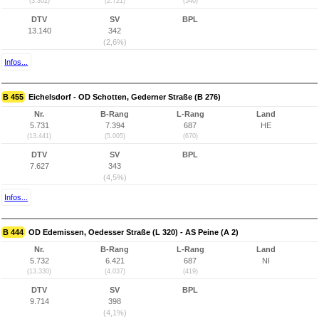
(3.302)
(2.721)
(540)
DTV
SV
BPL
13.140
342
(2,6%)
Infos...
B 455
Eichelsdorf - OD Schotten, Gederner Straße (B 276)
Nr.
B-Rang
L-Rang
Land
5.731
7.394
687
HE
(13.441)
(5.005)
(670)
DTV
SV
BPL
7.627
343
(4,5%)
Infos...
B 444
OD Edemissen, Oedesser Straße (L 320) - AS Peine (A 2)
Nr.
B-Rang
L-Rang
Land
5.732
6.421
687
NI
(13.330)
(4.037)
(419)
DTV
SV
BPL
9.714
398
(4,1%)