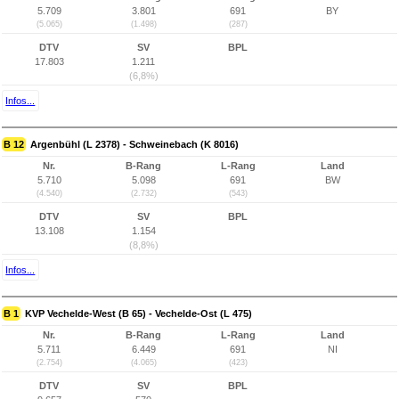
5.709
3.801
691
BY
(5.065)
(1.498)
(287)
DTV
SV
BPL
17.803
1.211
(6,8%)
Infos...
B 12
Argenbühl (L 2378) - Schweinebach (K 8016)
Nr.
B-Rang
L-Rang
Land
5.710
5.098
691
BW
(4.540)
(2.732)
(543)
DTV
SV
BPL
13.108
1.154
(8,8%)
Infos...
B 1
KVP Vechelde-West (B 65) - Vechelde-Ost (L 475)
Nr.
B-Rang
L-Rang
Land
5.711
6.449
691
NI
(2.754)
(4.065)
(423)
DTV
SV
BPL