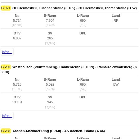
B 327
OD Hermeskeil, Züscher Straße (L 165) - OD Hermeskeil, Trierer Straße (B 52)
Nr.
B-Rang
L-Rang
Land
5.714
7.804
690
RP
(12.686)
(5.409)
(519)
DTV
SV
BPL
6.807
265
(3,9%)
Infos...
B 290
Westhausen (Württemberg)-Frankenreute (L 1029) - Rainau-Schwabsberg (K
3320)
Nr.
B-Rang
L-Rang
Land
5.715
5.092
690
BW
(11.963)
(2.726)
(542)
DTV
SV
BPL
13.131
945
(7,2%)
Infos...
B 258
Aachen-Madrider Ring (L 260) - AS Aachen- Brand (A 44)
Nr.
B-Rang
L-Rang
Land