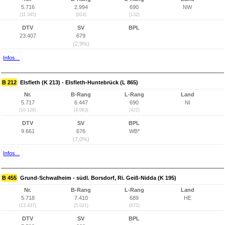
5.716
2.994
690
NW
(11.345)
(814)
(132)
DTV
SV
BPL
23.407
679
(2,9%)
Infos...
B 212
Elsfleth (K 213) - Elsfleth-Huntebrück (L 865)
Nr.
B-Rang
L-Rang
Land
5.717
6.447
690
NI
(10.128)
(4.063)
(422)
DTV
SV
BPL
9.661
676
WB*
(7,0%)
Infos...
B 455
Grund-Schwalheim - südl. Borsdorf, Ri. Geiß-Nidda (K 195)
Nr.
B-Rang
L-Rang
Land
5.718
7.410
689
HE
(13.437)
(5.021)
(672)
DTV
SV
BPL