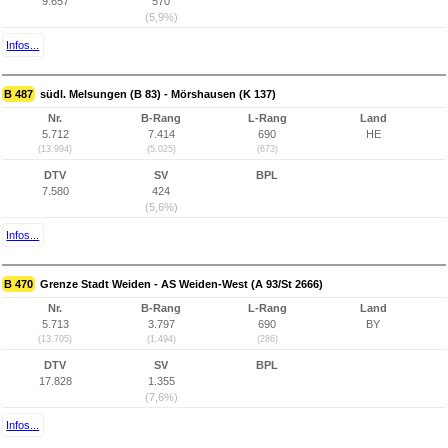
9.657
570
(5,9%)
Infos...
B 487
südl. Melsungen (B 83) - Mörshausen (K 137)
Nr.
B-Rang
L-Rang
Land
5.712
7.414
690
HE
(13.994)
(5.025)
(673)
DTV
SV
BPL
7.580
424
(5,6%)
Infos...
B 470
Grenze Stadt Weiden - AS Weiden-West (A 93/St 2666)
Nr.
B-Rang
L-Rang
Land
5.713
3.797
690
BY
(13.705)
(1.494)
(286)
DTV
SV
BPL
17.828
1.355
(7,6%)
Infos...