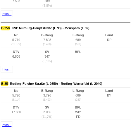
7.593
289
(3,8%)
Infos...
B 258
KVP Nürburg-Hauptstraße (L 93) - Meuspath (L 92)
Nr.
B-Rang
L-Rang
Land
5.719
7.803
689
RP
(11.379)
(5.408)
(518)
DTV
SV
BPL
6.808
347
(5,1%)
Infos...
B 85
Roding-Further Straße (L 2650) - Roding-Wetterfeld (L 2040)
Nr.
B-Rang
L-Rang
Land
5.720
3.796
689
BY
(8.114)
(1.493)
(285)
DTV
SV
BPL
17.830
2.086
WB*
(11,7%)
FD
Infos...