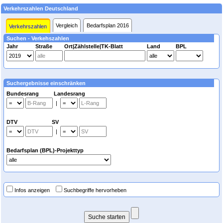
Verkehrszahlen Deutschland
Vergleich
Bedarfsplan 2016
Verkehrszahlen
Suchen - Verkehszahlen
Jahr
Straße
Ort|Zählstelle|TK-Blatt
Land
BPL
Suchergebnisse einschränken
Bundesrang Landesrang
|
DTV SV
|
Bedarfsplan (BPL)-Projekttyp
Infos anzeigen
Suchbegriffe hervorheben