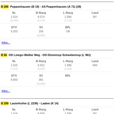
B 286
Poppenhausen (B 19) - AS Poppenhausen (A 71) (29)
Nr.
B-Rang
L-Rang
Land
1.514
8.574
1.586
BY
(11.905)
(6.174)
(1.173)
DTV
SV
BPL
5.203
156
VB
(3,0%)
Infos...
B 66
OD Lemgo-Weißer Weg - OD Dörentrup-Schwelentrup (L 961)
Nr.
B-Rang
L-Rang
Land
1.515
6.912
1.586
NW
(7.470)
(4.525)
(1.003)
DTV
SV
BPL
8.650
381
(4,4%)
Infos...
B 299
Lauterhofen (L 2236) - Laaber (K 14)
Nr.
B-Rang
L-Rang
Land
1.516
8.558
1.585
BY