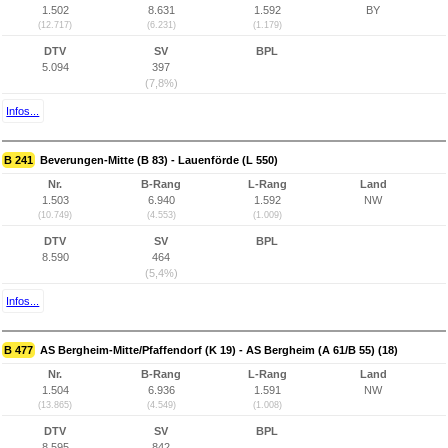
1.502
8.631
1.592
BY
(12.717)
(6.231)
(1.179)
DTV
SV
BPL
5.094
397
(7,8%)
Infos...
B 241
Beverungen-Mitte (B 83) - Lauenförde (L 550)
Nr.
B-Rang
L-Rang
Land
1.503
6.940
1.592
NW
(10.749)
(4.553)
(1.009)
DTV
SV
BPL
8.590
464
(5,4%)
Infos...
B 477
AS Bergheim-Mitte/Pfaffendorf (K 19) - AS Bergheim (A 61/B 55) (18)
Nr.
B-Rang
L-Rang
Land
1.504
6.936
1.591
NW
(13.865)
(4.549)
(1.008)
DTV
SV
BPL
8.595
842