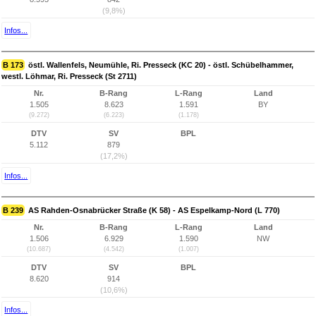
(9,8%)
Infos...
B 173
östl. Wallenfels, Neumühle, Ri. Presseck (KC 20) - östl. Schübelhammer,
westl. Löhmar, Ri. Presseck (St 2711)
Nr.
B-Rang
L-Rang
Land
1.505
8.623
1.591
BY
(9.272)
(6.223)
(1.178)
DTV
SV
BPL
5.112
879
(17,2%)
Infos...
B 239
AS Rahden-Osnabrücker Straße (K 58) - AS Espelkamp-Nord (L 770)
Nr.
B-Rang
L-Rang
Land
1.506
6.929
1.590
NW
(10.687)
(4.542)
(1.007)
DTV
SV
BPL
8.620
914
(10,6%)
Infos...