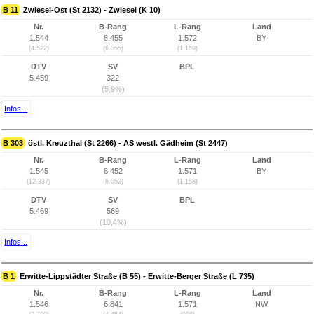
B 11
Zwiesel-Ost (St 2132) - Zwiesel (K 10)
Nr.
B-Rang
L-Rang
Land
1.544
8.455
1.572
BY
(4.522)
(6.055)
(1.159)
DTV
SV
BPL
5.459
322
(5,9%)
Infos...
B 303
östl. Kreuzthal (St 2266) - AS westl. Gädheim (St 2447)
Nr.
B-Rang
L-Rang
Land
1.545
8.452
1.571
BY
(12.337)
(6.052)
(1.158)
DTV
SV
BPL
5.469
569
(10,4%)
Infos...
B 1
Erwitte-Lippstädter Straße (B 55) - Erwitte-Berger Straße (L 735)
Nr.
B-Rang
L-Rang
Land
1.546
6.841
1.571
NW