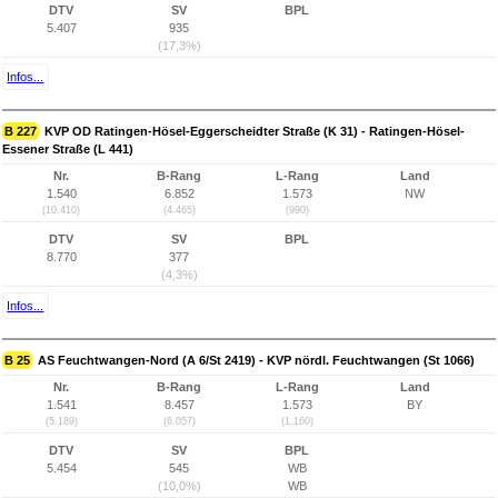
DTV
SV
BPL
5.407
935
(17,3%)
Infos...
B 227
KVP OD Ratingen-Hösel-Eggerscheidter Straße (K 31) - Ratingen-Hösel-
Essener Straße (L 441)
Nr.
B-Rang
L-Rang
Land
1.540
6.852
1.573
NW
(10.410)
(4.465)
(990)
DTV
SV
BPL
8.770
377
(4,3%)
Infos...
B 25
AS Feuchtwangen-Nord (A 6/St 2419) - KVP nördl. Feuchtwangen (St 1066)
Nr.
B-Rang
L-Rang
Land
1.541
8.457
1.573
BY
(5.189)
(6.057)
(1.160)
DTV
SV
BPL
5.454
545
WB
(10,0%)
WB