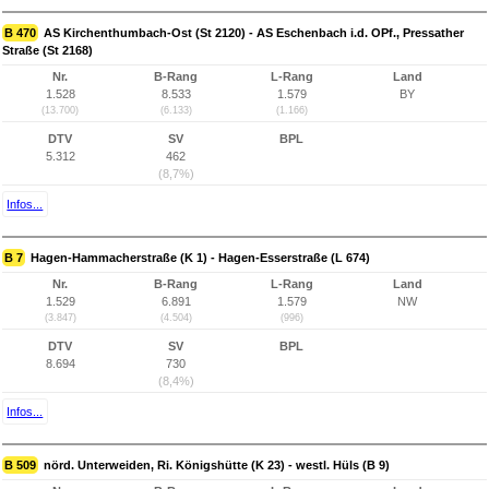
B 470
AS Kirchenthumbach-Ost (St 2120) - AS Eschenbach i.d. OPf., Pressather
Straße (St 2168)
Nr.
B-Rang
L-Rang
Land
1.528
8.533
1.579
BY
(13.700)
(6.133)
(1.166)
DTV
SV
BPL
5.312
462
(8,7%)
Infos...
B 7
Hagen-Hammacherstraße (K 1) - Hagen-Esserstraße (L 674)
Nr.
B-Rang
L-Rang
Land
1.529
6.891
1.579
NW
(3.847)
(4.504)
(996)
DTV
SV
BPL
8.694
730
(8,4%)
Infos...
B 509
nörd. Unterweiden, Ri. Königshütte (K 23) - westl. Hüls (B 9)