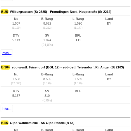
B 25
Wilburgstetten (St 2385) - Fremdingen-Nord, Haupstraße (St 2214)
Nr.
B-Rang
L-Rang
Land
1.507
8.622
1.590
BY
(5.195)
(6.222)
(1.177)
DTV
SV
BPL
5.113
1.074
FD
(21,0%)
Infos...
B 304
süd-westl. Teisendorf (BGL 12) - süd-östl. Teisendorf, Ri. Anger (St 2103)
Nr.
B-Rang
L-Rang
Land
1.508
8.596
1.589
BY
(12.388)
(6.196)
(1.176)
DTV
SV
BPL
5.167
310
(6,0%)
Infos...
B 55
Olpe-Waukemicke - AS Olpe-Rhode (B 54)
Nr.
B-Rang
L-Rang
Land