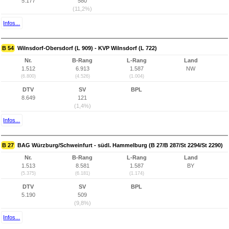
5.177
580
(11,2%)
Infos...
B 54
Wilnsdorf-Obersdorf (L 909) - KVP Wilnsdorf (L 722)
Nr.
B-Rang
L-Rang
Land
1.512
6.913
1.587
NW
(6.800)
(4.526)
(1.004)
DTV
SV
BPL
8.649
121
(1,4%)
Infos...
B 27
BAG Würzburg/Schweinfurt - südl. Hammelburg (B 27/B 287/St 2294/St 2290)
Nr.
B-Rang
L-Rang
Land
1.513
8.581
1.587
BY
(5.375)
(6.181)
(1.174)
DTV
SV
BPL
5.190
509
(9,8%)
Infos...