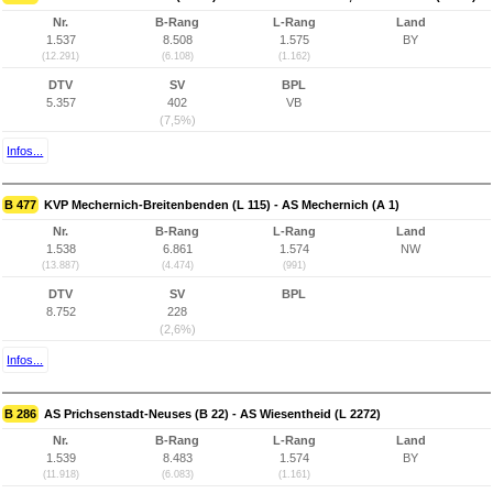
Nr.
B-Rang
L-Rang
Land
1.537
8.508
1.575
BY
(12.291)
(6.108)
(1.162)
DTV
SV
BPL
5.357
402
VB
(7,5%)
Infos...
B 477
KVP Mechernich-Breitenbenden (L 115) - AS Mechernich (A 1)
Nr.
B-Rang
L-Rang
Land
1.538
6.861
1.574
NW
(13.887)
(4.474)
(991)
DTV
SV
BPL
8.752
228
(2,6%)
Infos...
B 286
AS Prichsenstadt-Neuses (B 22) - AS Wiesentheid (L 2272)
Nr.
B-Rang
L-Rang
Land
1.539
8.483
1.574
BY
(11.918)
(6.083)
(1.161)