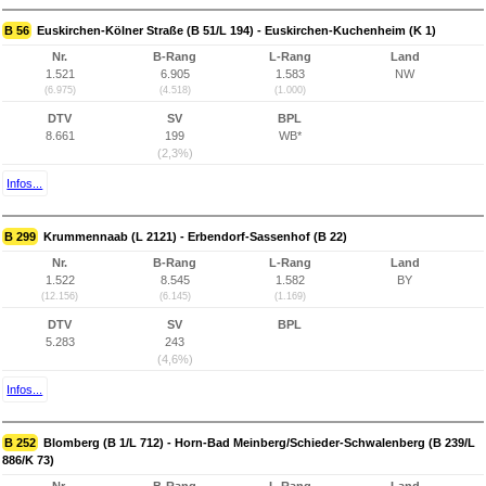
B 56
Euskirchen-Kölner Straße (B 51/L 194) - Euskirchen-Kuchenheim (K 1)
Nr.
B-Rang
L-Rang
Land
1.521
6.905
1.583
NW
(6.975)
(4.518)
(1.000)
DTV
SV
BPL
8.661
199
WB*
(2,3%)
Infos...
B 299
Krummennaab (L 2121) - Erbendorf-Sassenhof (B 22)
Nr.
B-Rang
L-Rang
Land
1.522
8.545
1.582
BY
(12.156)
(6.145)
(1.169)
DTV
SV
BPL
5.283
243
(4,6%)
Infos...
B 252
Blomberg (B 1/L 712) - Horn-Bad Meinberg/Schieder-Schwalenberg (B 239/L
886/K 73)