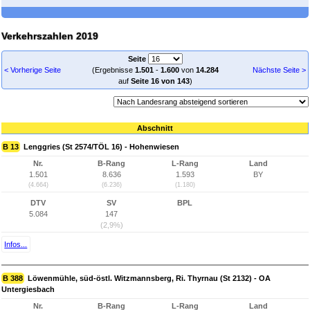
Verkehrszahlen 2019
Seite
< Vorherige Seite
(Ergebnisse
1.501
-
1.600
von
14.284
Nächste Seite >
auf
Seite 16 von 143
)
Abschnitt
B 13
Lenggries (St 2574/TÖL 16) - Hohenwiesen
Nr.
B-Rang
L-Rang
Land
1.501
8.636
1.593
BY
(4.664)
(6.236)
(1.180)
DTV
SV
BPL
5.084
147
(2,9%)
Infos...
B 388
Löwenmühle, süd-östl. Witzmannsberg, Ri. Thyrnau (St 2132) - OA
Untergiesbach
Nr.
B-Rang
L-Rang
Land