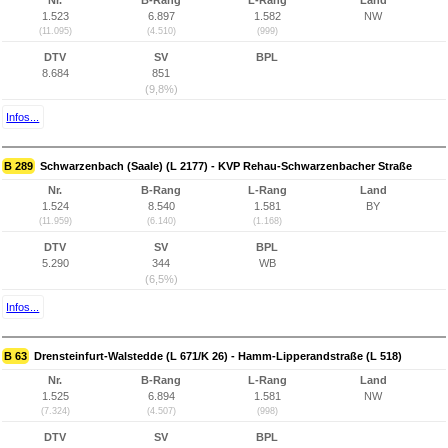
Nr.
B-Rang
L-Rang
Land
1.523
6.897
1.582
NW
(11.095)
(4.510)
(999)
DTV
SV
BPL
8.684
851
(9,8%)
Infos...
B 289
Schwarzenbach (Saale) (L 2177) - KVP Rehau-Schwarzenbacher Straße
Nr.
B-Rang
L-Rang
Land
1.524
8.540
1.581
BY
(11.959)
(6.140)
(1.168)
DTV
SV
BPL
5.290
344
WB
(6,5%)
Infos...
B 63
Drensteinfurt-Walstedde (L 671/K 26) - Hamm-Lipperandstraße (L 518)
Nr.
B-Rang
L-Rang
Land
1.525
6.894
1.581
NW
(7.324)
(4.507)
(998)
DTV
SV
BPL