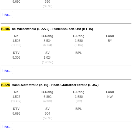
8.690
330
(3,8%)
Infos...
B 286
AS Wiesentheid (L 2272) - Rüdenhausen-Ost (KT 15)
Nr.
B-Rang
L-Rang
Land
1.526
8.534
1.580
BY
(11.919)
(6.134)
(1.167)
DTV
SV
BPL
5.308
1.024
(19,3%)
Infos...
B 228
Haan-Nordstraße (K 16) - Haan-Gräfrather Straße (L 357)
Nr.
B-Rang
L-Rang
Land
1.527
6.892
1.580
NW
(10.417)
(4.505)
(997)
DTV
SV
BPL
8.693
504
(5,8%)
Infos...