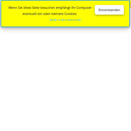
Diese Seite wird nicht mehr aktualisiert.
Zur neuen Seite
Wenn Sie diese Seite besuchen empfängt Ihr Computer
Einverstanden
eventuell ein oder mehrere Cookies.
Mehr Informationen