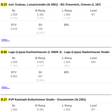
B 23
östl. Grainau, Loisachstraße (St 2061) - BG Österreich, Griesen (L 187)
Nr.
B-Rang
L-Rang
Land
1.558
8.385
1.565
BY
(5.188)
(5.985)
(1.152)
DTV
SV
BPL
5.616
230
(4,1%)
Infos...
B 66
Lage (Lippe)-Kachtenhausen (L 945/K 3) - Lage (Lippe)-Stadenhauser Straße
Nr.
B-Rang
L-Rang
Land
1.559
6.815
1.564
NW
(7.460)
(4.428)
(981)
DTV
SV
BPL
8.850
487
(5,5%)
Infos...
B 27
KVP Karlstadt-Eußenheimer Straße - Gössenheim (St 2301)
Nr.
B-Rang
L-Rang
Land
1.560
8.381
1.564
BY