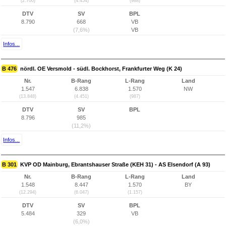
(2.700)
(4.454)
(988)
DTV
SV
BPL
8.790
668
VB
(7,6%)
VB
Infos...
B 476
nördl. OE Versmold - südl. Bockhorst, Frankfurter Weg (K 24)
Nr.
B-Rang
L-Rang
Land
1.547
6.838
1.570
NW
(13.848)
(4.451)
(987)
DTV
SV
BPL
8.796
985
(11,2%)
Infos...
B 301
KVP OD Mainburg, Ebrantshauser Straße (KEH 31) - AS Elsendorf (A 93)
Nr.
B-Rang
L-Rang
Land
1.548
8.447
1.570
BY
(12.294)
(6.047)
(1.157)
DTV
SV
BPL
5.484
329
VB
(6,0%)