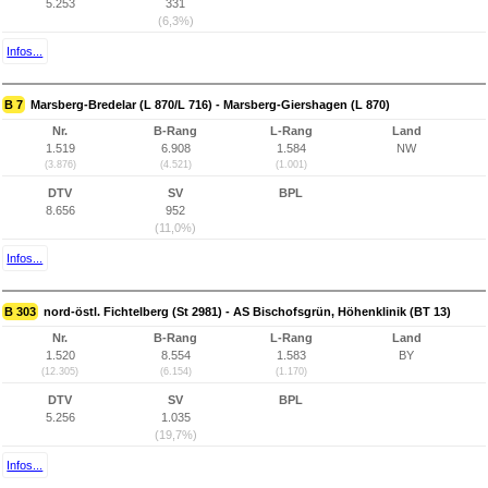
5.253
331
(6,3%)
Infos...
B 7
Marsberg-Bredelar (L 870/L 716) - Marsberg-Giershagen (L 870)
Nr.
B-Rang
L-Rang
Land
1.519
6.908
1.584
NW
(3.876)
(4.521)
(1.001)
DTV
SV
BPL
8.656
952
(11,0%)
Infos...
B 303
nord-östl. Fichtelberg (St 2981) - AS Bischofsgrün, Höhenklinik (BT 13)
Nr.
B-Rang
L-Rang
Land
1.520
8.554
1.583
BY
(12.305)
(6.154)
(1.170)
DTV
SV
BPL
5.256
1.035
(19,7%)
Infos...