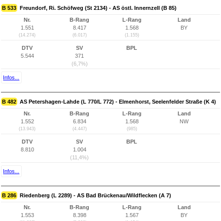
B 533
Freundorf, Ri. Schöfweg (St 2134) - AS östl. Innernzell (B 85)
Nr.
B-Rang
L-Rang
Land
1.551
8.417
1.568
BY
(14.274)
(6.017)
(1.155)
DTV
SV
BPL
5.544
371
(6,7%)
Infos...
B 482
AS Petershagen-Lahde (L 770/L 772) - Elmenhorst, Seelenfelder Straße (K 4)
Nr.
B-Rang
L-Rang
Land
1.552
6.834
1.568
NW
(13.943)
(4.447)
(985)
DTV
SV
BPL
8.810
1.004
(11,4%)
Infos...
B 286
Riedenberg (L 2289) - AS Bad Brückenau/Wildflecken (A 7)
Nr.
B-Rang
L-Rang
Land
1.553
8.398
1.567
BY