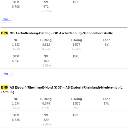
DTV
SV
BPL
8.708
671
(7,7%)
Infos...
B 26
OD Aschaffenburg-Ostring - OD Aschaffenburg-Schönenbornstraße
Nr.
B-Rang
L-Rang
Land
1.533
8.512
1.577
BY
(5.236)
(6.112)
(1.164)
DTV
SV
BPL
5.347
160
(3,0%)
Infos...
B 55
AS Elsdorf (Rheinland)-Nord (K 38) - AS Elsdorf (Rheinland)-Niederembt (L
277/K 35)
Nr.
B-Rang
L-Rang
Land
1.534
6.874
1.576
NW
(6.911)
(4.487)
(993)
DTV
SV
BPL
8.728
820
(9,4%)