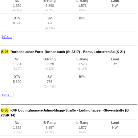
Nr.
B-Rang
L-Rang
Land
1.530
6.890
1.578
NW
(14.149)
(4.503)
(995)
DTV
SV
BPL
8.698
357
(4,1%)
Infos...
B 26
Rothenbucher Forst-Rothenbuch (St 2317) - Forst, Lohrerstraße (K 21)
Nr.
B-Rang
L-Rang
Land
1.531
8.528
1.578
BY
(5.247)
(6.128)
(1.165)
DTV
SV
BPL
5.320
766
(14,4%)
Infos...
B 58
KVP Lüdinghausen-Julius-Maggi-Straße - Lüdinghausen-Steverstraße (B
235/K 14)
Nr.
B-Rang
L-Rang
Land
1.532
6.887
1.577
NW
(7.104)
(4.500)
(994)