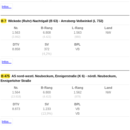
Infos...
B 7
Wickede (Ruhr)-Nachtigall (B 63) - Arnsberg-Voßwinkel (L 732)
Nr.
B-Rang
L-Rang
Land
1.563
6.808
1.563
NW
(3.862)
(4.421)
(980)
DTV
SV
BPL
8.858
372
VB
(4,2%)
Infos...
B 475
AS nord-westl. Neubeckum, Ennigerstraße (K 6) - nördl. Neubeckum,
Ennigerloher Straße
Nr.
B-Rang
L-Rang
Land
1.564
6.800
1.562
NW
(13.818)
(4.413)
(979)
DTV
SV
BPL
8.873
1.233
VB
(13,9%)
VB
Infos...