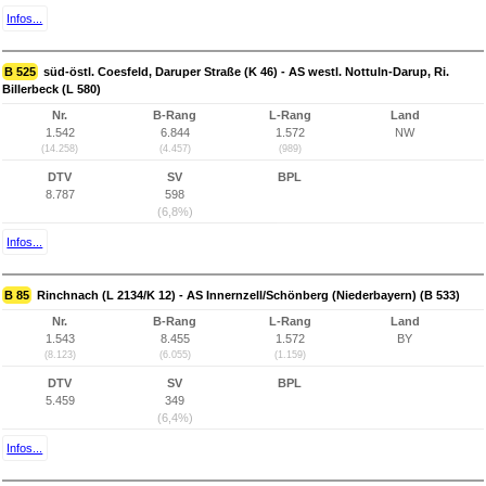
Infos...
B 525
süd-östl. Coesfeld, Daruper Straße (K 46) - AS westl. Nottuln-Darup, Ri.
Billerbeck (L 580)
Nr.
B-Rang
L-Rang
Land
1.542
6.844
1.572
NW
(14.258)
(4.457)
(989)
DTV
SV
BPL
8.787
598
(6,8%)
Infos...
B 85
Rinchnach (L 2134/K 12) - AS Innernzell/Schönberg (Niederbayern) (B 533)
Nr.
B-Rang
L-Rang
Land
1.543
8.455
1.572
BY
(8.123)
(6.055)
(1.159)
DTV
SV
BPL
5.459
349
(6,4%)
Infos...