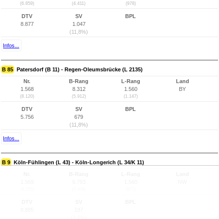
(6.859)
(4.411)
(978)
DTV
SV
BPL
8.877
1.047
(11,8%)
Infos...
B 85
Patersdorf (B 11) - Regen-Oleumsbrücke (L 2135)
Nr.
B-Rang
L-Rang
Land
1.568
8.312
1.560
BY
(8.120)
(5.912)
(1.147)
DTV
SV
BPL
5.756
679
(11,8%)
Infos...
B 9
Köln-Fühlingen (L 43) - Köln-Longerich (L 34/K 11)
Nr.
B-Rang
L-Rang
Land
1.569
6.793
1.560
NW
(4.255)
(4.406)
(977)
DTV
SV
BPL
8.885
187
(2,1%)