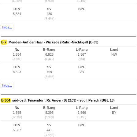
(11.897)
(5.998)
(1.154)
DTV
SV
BPL
5.584
480
(8,6%)
Infos...
B 7
Menden-Auf der Haar - Wickede (Ruhr)-Nachtigall (B 63)
Nr.
B-Rang
L-Rang
Land
1.554
6.828
1.567
NW
(3.861)
(4.441)
(984)
DTV
SV
BPL
8.823
759
VB
(8,6%)
Infos...
B 304
süd-östl. Teisendorf, Ri. Anger (St 2103) - südl. Perach (BGL 18)
Nr.
B-Rang
L-Rang
Land
1.555
8.395
1.566
BY
(12.389)
(5.995)
(1.153)
DTV
SV
BPL
5.587
441
(7,9%)