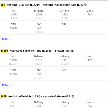
B 4
Itzgrund-Gleußen (L 2204) - Itzgrund-Kaltenbrunn-Süd (L 2278)
Nr.
B-Rang
L-Rang
Land
1.565
8.341
1.562
BY
(3.485)
(5.941)
(1.149)
DTV
SV
BPL
5.696
547
(9,6%)
Infos...
B 299
Neumarkt-Sankt Veit-Süd (L 2086) - Stetten (MÜ 36)
Nr.
B-Rang
L-Rang
Land
1.566
8.318
1.561
BY
(12.215)
(5.918)
(1.148)
DTV
SV
BPL
5.743
959
(16,7%)
Infos...
B 55
Anröchte-Mellrich (L 734) - Warstein-Belecke (B 516)
Nr.
B-Rang
L-Rang
Land
1.567
6.798
1.561
NW