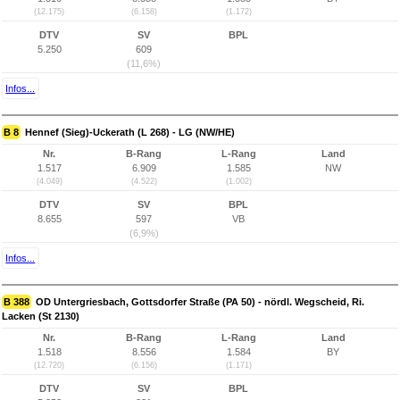
(12.175)
(6.158)
(1.172)
DTV
SV
BPL
5.250
609
(11,6%)
Infos...
B 8
Hennef (Sieg)-Uckerath (L 268) - LG (NW/HE)
Nr.
B-Rang
L-Rang
Land
1.517
6.909
1.585
NW
(4.049)
(4.522)
(1.002)
DTV
SV
BPL
8.655
597
VB
(6,9%)
Infos...
B 388
OD Untergriesbach, Gottsdorfer Straße (PA 50) - nördl. Wegscheid, Ri.
Lacken (St 2130)
Nr.
B-Rang
L-Rang
Land
1.518
8.556
1.584
BY
(12.720)
(6.156)
(1.171)
DTV
SV
BPL