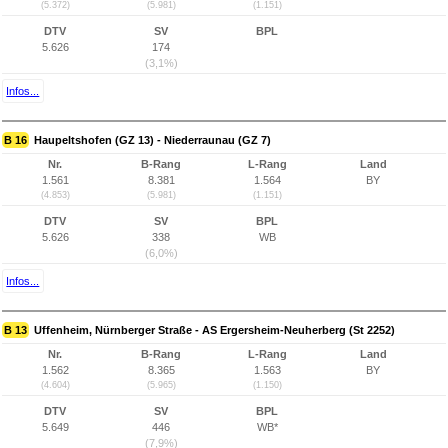
(5.372)
(5.981)
(1.151)
DTV
SV
BPL
5.626
174
(3,1%)
Infos...
B 16
Haupeltshofen (GZ 13) - Niederraunau (GZ 7)
Nr.
B-Rang
L-Rang
Land
1.561
8.381
1.564
BY
(4.853)
(5.981)
(1.151)
DTV
SV
BPL
5.626
338
WB
(6,0%)
Infos...
B 13
Uffenheim, Nürnberger Straße - AS Ergersheim-Neuherberg (St 2252)
Nr.
B-Rang
L-Rang
Land
1.562
8.365
1.563
BY
(4.604)
(5.965)
(1.150)
DTV
SV
BPL
5.649
446
WB*
(7,9%)