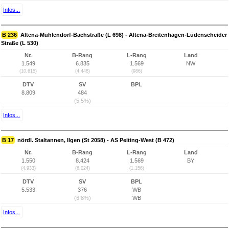
Infos...
B 236
Altena-Mühlendorf-Bachstraße (L 698) - Altena-Breitenhagen-Lüdenscheider
Straße (L 530)
Nr.
B-Rang
L-Rang
Land
1.549
6.835
1.569
NW
(10.615)
(4.448)
(986)
DTV
SV
BPL
8.809
484
(5,5%)
Infos...
B 17
nördl. Staltannen, Ilgen (St 2058) - AS Peiting-West (B 472)
Nr.
B-Rang
L-Rang
Land
1.550
8.424
1.569
BY
(4.933)
(6.024)
(1.156)
DTV
SV
BPL
5.533
376
WB
(6,8%)
WB
Infos...