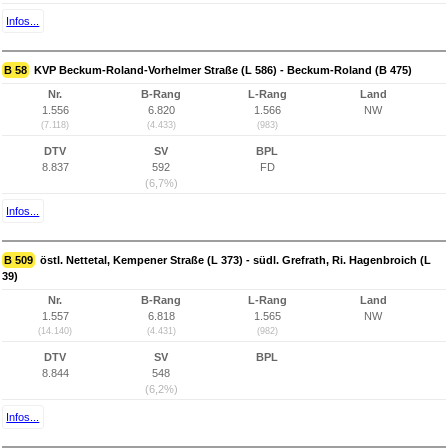
Infos...
B 58
KVP Beckum-Roland-Vorhelmer Straße (L 586) - Beckum-Roland (B 475)
Nr.
B-Rang
L-Rang
Land
1.556
6.820
1.566
NW
(7.118)
(4.433)
(983)
DTV
SV
BPL
8.837
592
FD
(6,7%)
Infos...
B 509
östl. Nettetal, Kempener Straße (L 373) - südl. Grefrath, Ri. Hagenbroich (L
39)
Nr.
B-Rang
L-Rang
Land
1.557
6.818
1.565
NW
(14.140)
(4.431)
(982)
DTV
SV
BPL
8.844
548
(6,2%)
Infos...