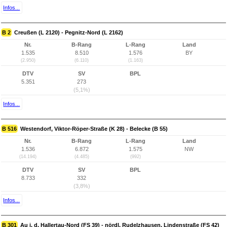
Infos...
B 2
Creußen (L 2120) - Pegnitz-Nord (L 2162)
Nr.
B-Rang
L-Rang
Land
1.535
8.510
1.576
BY
(2.950)
(6.110)
(1.163)
DTV
SV
BPL
5.351
273
(5,1%)
Infos...
B 516
Westendorf, Viktor-Röper-Straße (K 28) - Belecke (B 55)
Nr.
B-Rang
L-Rang
Land
1.536
6.872
1.575
NW
(14.194)
(4.485)
(992)
DTV
SV
BPL
8.733
332
(3,8%)
Infos...
B 301
Au i. d. Hallertau-Nord (FS 39) - nördl. Rudelzhausen, Lindenstraße (FS 42)