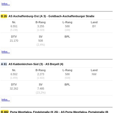
Infos...
B 26
AS Aschaffenburg-Ost (A 3) - Goldbach-Aschaffenburger Straße
Nr.
B-Rang
L-Rang
Land
6.551
3.255
588
BY
(5.238)
(1.023)
(194)
DTV
SV
BPL
21.170
508
(2,4%)
Infos...
A 61
AS Kaldenkirchen-Süd (3) - AS Breyell (4)
Nr.
B-Rang
L-Rang
Land
6.552
2.273
588
NW
(1.855)
(1.922)
(529)
DTV
SV
BPL
32.262
7.485
(23,2%)
Infos...
B 482
Porta Westfalica, Findelstraße (K 25) - AS Porta Westfalica, Portalstraße (B