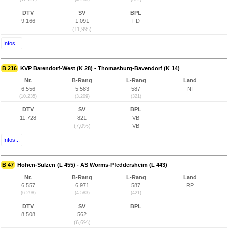
DTV
SV
BPL
9.166
1.091
FD
(11,9%)
Infos...
B 216
KVP Barendorf-West (K 28) - Thomasburg-Bavendorf (K 14)
Nr.
B-Rang
L-Rang
Land
6.556
5.583
587
NI
(10.235)
(3.209)
(321)
DTV
SV
BPL
11.728
821
VB
(7,0%)
VB
Infos...
B 47
Hohen-Sülzen (L 455) - AS Worms-Pfeddersheim (L 443)
Nr.
B-Rang
L-Rang
Land
6.557
6.971
587
RP
(6.298)
(4.583)
(421)
DTV
SV
BPL
8.508
562
(6,6%)