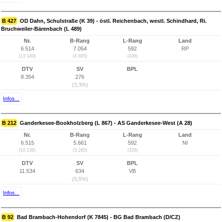
B 427
OD Dahn, Schulstraße (K 39) - östl. Reichenbach, westl. Schindhard, Ri.
Bruchweiler-Bärenbach (L 489)
Nr.
B-Rang
L-Rang
Land
6.514
7.054
592
RP
(13.149)
(4.665)
(426)
DTV
SV
BPL
8.354
276
(3,3%)
Infos...
B 212
Ganderkesee-Bookholzberg (L 867) - AS Ganderkesee-West (A 28)
Nr.
B-Rang
L-Rang
Land
6.515
5.661
592
NI
(10.136)
(3.285)
(326)
DTV
SV
BPL
11.534
634
VB
(5,5%)
Infos...
B 92
Bad Brambach-Hohendorf (K 7845) - BG Bad Brambach (D/CZ)