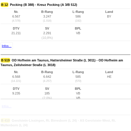
B 12
Pocking (B 388) - Kreuz Pocking (A 3/B 512)
Nr.
B-Rang
L-Rang
Land
6.567
3.247
586
BY
(4.578)
(1.016)
(192)
DTV
SV
BPL
21.211
2.291
VB
(10,8%)
Infos...
B 519
OD Hofheim am Taunus, Hattersheimer Straße (L 3011) - OD Hofheim am
Taunus, Zeilsheimer Straße (L 3018)
Nr.
B-Rang
L-Rang
Land
6.568
6.642
585
HE
(14.221)
(4.257)
(570)
DTV
SV
BPL
9.235
185
VB
(2,0%)
VB
Infos...
B 410
Gerolstein-Lissingen, Ri. Birresborn (L 24) - AS Gerolstein-West, Ri.
Müllenborn (L 24)