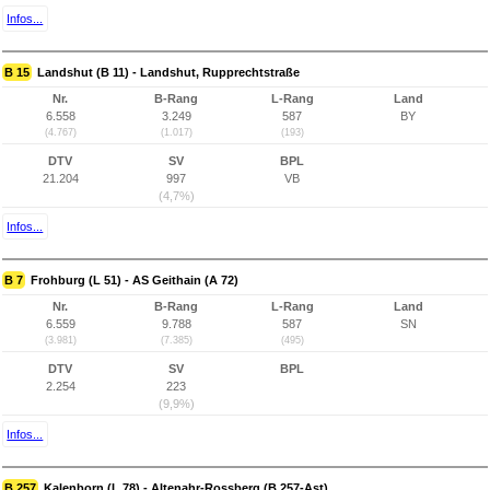
Infos...
B 15
Landshut (B 11) - Landshut, Rupprechtstraße
Nr.
B-Rang
L-Rang
Land
6.558
3.249
587
BY
(4.767)
(1.017)
(193)
DTV
SV
BPL
21.204
997
VB
(4,7%)
Infos...
B 7
Frohburg (L 51) - AS Geithain (A 72)
Nr.
B-Rang
L-Rang
Land
6.559
9.788
587
SN
(3.981)
(7.385)
(495)
DTV
SV
BPL
2.254
223
(9,9%)
Infos...
B 257
Kalenborn (L 78) - Altenahr-Rossberg (B 257-Ast)