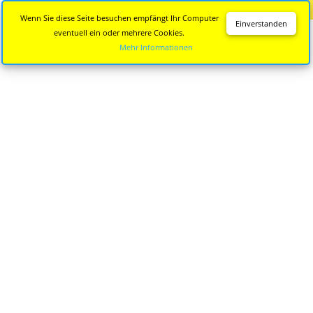
Diese Seite wird nicht mehr aktualisiert.
Zur neuen Seite
Wenn Sie diese Seite besuchen empfängt Ihr Computer
Einverstanden
eventuell ein oder mehrere Cookies.
Mehr Informationen