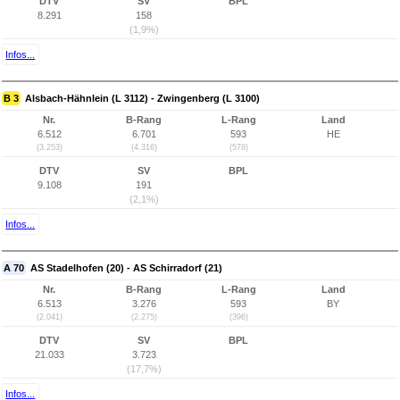
DTV
SV
BPL
8.291
158
(1,9%)
Infos...
B 3
Alsbach-Hähnlein (L 3112) - Zwingenberg (L 3100)
Nr.
B-Rang
L-Rang
Land
6.512
6.701
593
HE
(3.253)
(4.316)
(578)
DTV
SV
BPL
9.108
191
(2,1%)
Infos...
A 70
AS Stadelhofen (20) - AS Schirradorf (21)
Nr.
B-Rang
L-Rang
Land
6.513
3.276
593
BY
(2.041)
(2.275)
(396)
DTV
SV
BPL
21.033
3.723
(17,7%)
Infos...