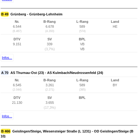
B 49
Grünberg - Grünberg-Lehnheim
Nr.
B-Rang
L-Rang
Land
6.544
6.678
589
HE
(6.467)
(4.293)
(574)
DTV
SV
BPL
9.151
339
VB
(3,7%)
VB
Infos...
A 70
AS Thurnau-Ost (23) - AS Kulmbach/Neudrossenfeld (24)
Nr.
B-Rang
L-Rang
Land
6.545
3.261
589
BY
(2.044)
(2.271)
(395)
DTV
SV
BPL
21.130
3.655
(17,3%)
Infos...
B 466
Geislingen/Steige, Wiesensteiger Straße (L 1231) - OD Geislingen/Steige (B
10)