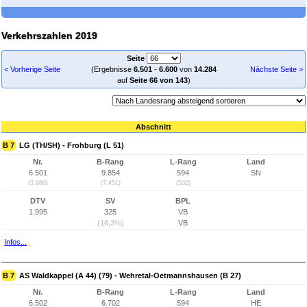
Verkehrszahlen 2019
Seite
< Vorherige Seite
(Ergebnisse
6.501
-
6.600
von
14.284
Nächste Seite >
auf
Seite 66 von 143
)
Abschnitt
B 7
LG (TH/SH) - Frohburg (L 51)
Nr.
B-Rang
L-Rang
Land
6.501
9.854
594
SN
(3.980)
(7.451)
(502)
DTV
SV
BPL
1.995
325
VB
(16,3%)
VB
Infos...
B 7
AS Waldkappel (A 44) (79) - Wehretal-Oetmannshausen (B 27)
Nr.
B-Rang
L-Rang
Land
6.502
6.702
594
HE