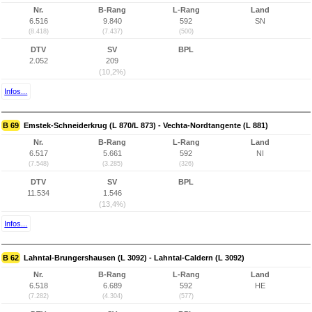
Nr.
B-Rang
L-Rang
Land
6.516
9.840
592
SN
(8.418)
(7.437)
(500)
DTV
SV
BPL
2.052
209
(10,2%)
Infos...
B 69
Emstek-Schneiderkrug (L 870/L 873) - Vechta-Nordtangente (L 881)
Nr.
B-Rang
L-Rang
Land
6.517
5.661
592
NI
(7.548)
(3.285)
(326)
DTV
SV
BPL
11.534
1.546
(13,4%)
Infos...
B 62
Lahntal-Brungershausen (L 3092) - Lahntal-Caldern (L 3092)
Nr.
B-Rang
L-Rang
Land
6.518
6.689
592
HE
(7.282)
(4.304)
(577)