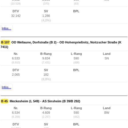
(10.529)
(370)
(63)
DTV
SV
BPL
32.142
1.286
(4,0%)
Infos...
B 107
OD Wellaune, Dorfstraße (B 2) - OD Hohenprießnitz, Noitzscher Straße (K
7411)
Nr.
B-Rang
L-Rang
Land
6.533
9.834
590
SN
(8.910)
(7.431)
(498)
DTV
SV
BPL
2.065
182
(8,8%)
Infos...
B 45
Meckesheim (L 549) - AS Sinsheim (B 39/B 292)
Nr.
B-Rang
L-Rang
Land
6.534
4.609
590
BW
(6.284)
(2.257)
(442)
DTV
SV
BPL