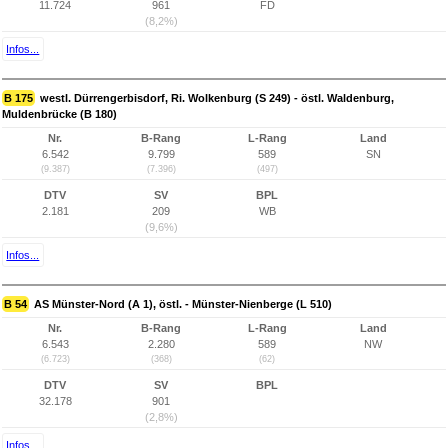
11.724
961
FD
(8,2%)
Infos...
B 175
westl. Dürrengerbisdorf, Ri. Wolkenburg (S 249) - östl. Waldenburg,
Muldenbrücke (B 180)
Nr.
B-Rang
L-Rang
Land
6.542
9.799
589
SN
(9.387)
(7.396)
(497)
DTV
SV
BPL
2.181
209
WB
(9,6%)
Infos...
B 54
AS Münster-Nord (A 1), östl. - Münster-Nienberge (L 510)
Nr.
B-Rang
L-Rang
Land
6.543
2.280
589
NW
(6.723)
(368)
(62)
DTV
SV
BPL
32.178
901
(2,8%)
Infos...