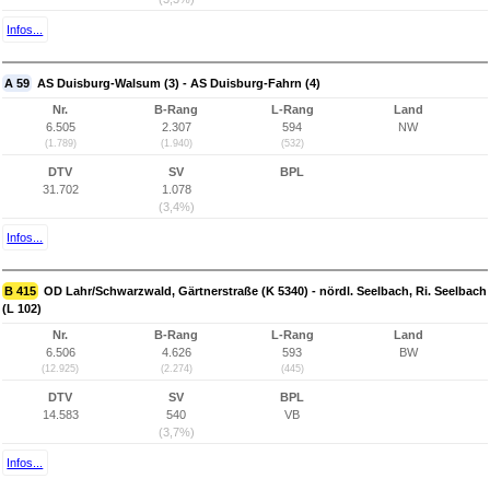
Infos...
A 59
AS Duisburg-Walsum (3) - AS Duisburg-Fahrn (4)
Nr.
B-Rang
L-Rang
Land
6.505
2.307
594
NW
(1.789)
(1.940)
(532)
DTV
SV
BPL
31.702
1.078
(3,4%)
Infos...
B 415
OD Lahr/Schwarzwald, Gärtnerstraße (K 5340) - nördl. Seelbach, Ri. Seelbach
(L 102)
Nr.
B-Rang
L-Rang
Land
6.506
4.626
593
BW
(12.925)
(2.274)
(445)
DTV
SV
BPL
14.583
540
VB
(3,7%)
Infos...