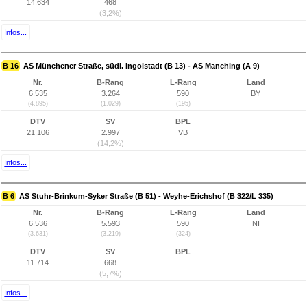
14.634
468
(3,2%)
Infos...
B 16
AS Münchener Straße, südl. Ingolstadt (B 13) - AS Manching (A 9)
Nr.
B-Rang
L-Rang
Land
6.535
3.264
590
BY
(4.895)
(1.029)
(195)
DTV
SV
BPL
21.106
2.997
VB
(14,2%)
Infos...
B 6
AS Stuhr-Brinkum-Syker Straße (B 51) - Weyhe-Erichshof (B 322/L 335)
Nr.
B-Rang
L-Rang
Land
6.536
5.593
590
NI
(3.631)
(3.219)
(324)
DTV
SV
BPL
11.714
668
(5,7%)
Infos...