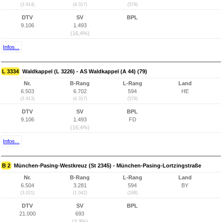
(3.914)
(4.317)
(579)
DTV
SV
BPL
9.106
1.493
(16,4%)
Infos...
L 3334
Waldkappel (L 3226) - AS Waldkappel (A 44) (79)
Nr.
B-Rang
L-Rang
Land
6.503
6.702
594
HE
(3.913)
(4.317)
(579)
DTV
SV
BPL
9.106
1.493
FD
(16,4%)
Infos...
B 2
München-Pasing-Westkreuz (St 2345) - München-Pasing-Lortzingstraße
Nr.
B-Rang
L-Rang
Land
6.504
3.281
594
BY
(3.021)
(1.042)
(198)
DTV
SV
BPL
21.000
693
(3,3%)