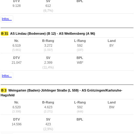
DTV
SV
BPL
9.128
612
(6,7%)
Infos...
B 31
AS Lindau (Bodensee) (B 12) - AS Weißensberg (A 96)
Nr.
B-Rang
L-Rang
Land
6.519
3.272
592
BY
(5.661)
(1.037)
(197)
DTV
SV
BPL
21.047
2.399
WB*
(11,4%)
Infos...
B 3
Weingarten (Baden)-Jöhlinger Straße (L 559) - AS Grötzingen/Karlsruhe-
Hagsfeld
Nr.
B-Rang
L-Rang
Land
6.520
4.623
592
BW
(3.306)
(2.271)
(444)
DTV
SV
BPL
14.596
423
(2,9%)