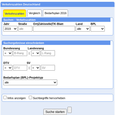
Verkehrszahlen Deutschland
Vergleich
Bedarfsplan 2016
Verkehrszahlen
Suchen - Verkehszahlen
Jahr
Straße
Ort|Zählstelle|TK-Blatt
Land
BPL
Suchergebnisse einschränken
Bundesrang Landesrang
|
DTV SV
|
Bedarfsplan (BPL)-Projekttyp
Infos anzeigen
Suchbegriffe hervorheben