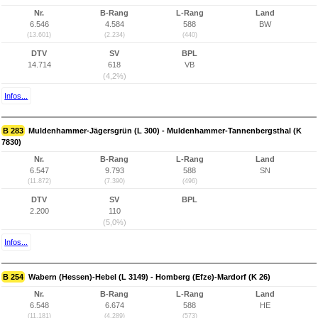
Nr.
B-Rang
L-Rang
Land
6.546
4.584
588
BW
(13.601)
(2.234)
(440)
DTV
SV
BPL
14.714
618
VB
(4,2%)
Infos...
B 283
Muldenhammer-Jägersgrün (L 300) - Muldenhammer-Tannenbergsthal (K
7830)
Nr.
B-Rang
L-Rang
Land
6.547
9.793
588
SN
(11.872)
(7.390)
(496)
DTV
SV
BPL
2.200
110
(5,0%)
Infos...
B 254
Wabern (Hessen)-Hebel (L 3149) - Homberg (Efze)-Mardorf (K 26)
Nr.
B-Rang
L-Rang
Land
6.548
6.674
588
HE
(11.181)
(4.289)
(573)