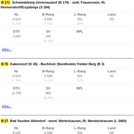
B 171
Schmiedeberg-Unternaudorf (B 170) - südl. Frauenstein, Ri.
Hermersdorf/Erzgebirge (S 184)
Nr.
B-Rang
L-Rang
Land
6.523
9.835
591
SN
(9.229)
(7.432)
(499)
DTV
SV
BPL
2.064
105
(5,1%)
Infos...
B 75
Kakenstorf (K 45) - Buchholz (Nordheide)-Trelder Berg (B 3)
Nr.
B-Rang
L-Rang
Land
6.524
5.598
591
NI
(7.764)
(3.224)
(325)
DTV
SV
BPL
11.705
960
(8,2%)
Infos...
B 27
Bad Sooden-Allendorf - westl. Werleshausen, Ri. Wendershausen (L 3464)
Nr.
B-Rang
L-Rang
Land
6.525
6.688
591
HE