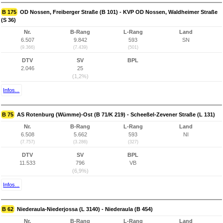
B 175
OD Nossen, Freiberger Straße (B 101) - KVP OD Nossen, Waldheimer Straße
(S 36)
Nr.
B-Rang
L-Rang
Land
6.507
9.842
593
SN
(9.366)
(7.439)
(501)
DTV
SV
BPL
2.046
25
(1,2%)
Infos...
B 75
AS Rotenburg (Wümme)-Ost (B 71/K 219) - Scheeßel-Zevener Straße (L 131)
Nr.
B-Rang
L-Rang
Land
6.508
5.662
593
NI
(7.757)
(3.286)
(327)
DTV
SV
BPL
11.533
796
VB
(6,9%)
Infos...
B 62
Niederaula-Niederjossa (L 3140) - Niederaula (B 454)
Nr.
B-Rang
L-Rang
Land