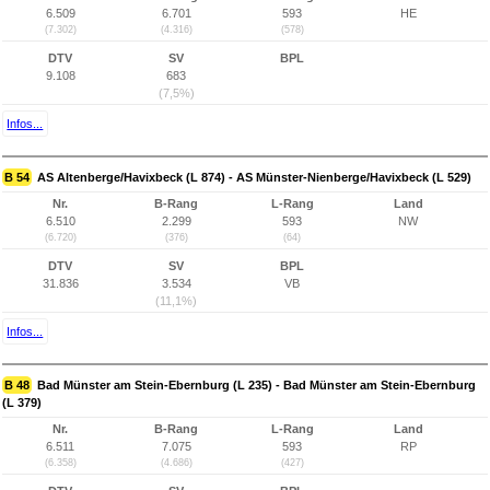
6.509
6.701
593
HE
(7.302)
(4.316)
(578)
DTV
SV
BPL
9.108
683
(7,5%)
Infos...
B 54
AS Altenberge/Havixbeck (L 874) - AS Münster-Nienberge/Havixbeck (L 529)
Nr.
B-Rang
L-Rang
Land
6.510
2.299
593
NW
(6.720)
(376)
(64)
DTV
SV
BPL
31.836
3.534
VB
(11,1%)
Infos...
B 48
Bad Münster am Stein-Ebernburg (L 235) - Bad Münster am Stein-Ebernburg
(L 379)
Nr.
B-Rang
L-Rang
Land
6.511
7.075
593
RP
(6.358)
(4.686)
(427)