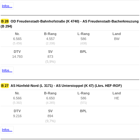
Infos...
B 28
OD Freudenstadt-Bahnhofstraße (K 4740) - AS Freudenstadt-Bacherkreuzung
(B 294)
Nr.
B-Rang
L-Rang
Land
6.565
4.557
586
BW
(5.459)
(2.208)
(438)
DTV
SV
BPL
14.793
873
(5,9%)
Infos...
B 27
AS Hünfeld-Nord (L 3171) - AS Unterstoppel (K 47) (Lkrs. HEF-ROF)
Nr.
B-Rang
L-Rang
Land
6.566
6.650
586
HE
(5.392)
(4.265)
(571)
DTV
SV
BPL
9.216
894
(9,7%)
Infos...