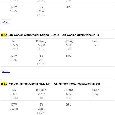
(7.930)
(3.194)
(320)
DTV
SV
BPL
11.759
294
(2,5%)
Infos...
B 82
OD Goslar-Clausthaler Straße (B 241) - OD Goslar-Okerstraße (K 1)
Nr.
B-Rang
L-Rang
Land
6.563
5.568
586
NI
(7.929)
(3.194)
(320)
DTV
SV
BPL
11.759
294
(2,5%)
Infos...
B 61
Minden-Ringstraße (B 65/L 534) - AS Minden/Porta Westfalica (B 65)
Nr.
B-Rang
L-Rang
Land
6.564
2.257
586
NW
(7.158)
(358)
(60)
DTV
SV
BPL
32.486
1.267
(3,9%)