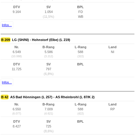
DTV
SV
BPL
9.164
1.054
FD
(11,5%)
WB
Infos...
B 209
LG (SH/NI) - Hohnstorf (Elbe) (L 219)
Nr.
B-Rang
L-Rang
Land
6.549
5.586
588
NI
(10.068)
(3.212)
(322)
DTV
SV
BPL
11.725
797
(6,8%)
Infos...
B 42
AS Bad Hönningen (L 257) - AS Rheinbrohl (L 87/K 2)
Nr.
B-Rang
L-Rang
Land
6.550
7.009
588
RP
(6.077)
(4.621)
(422)
DTV
SV
BPL
8.427
725
(8,6%)