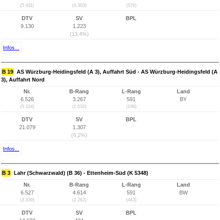
(5.411)
(4.303)
(576)
DTV
SV
BPL
9.130
1.223
(13,4%)
Infos...
B 19
AS Würzburg-Heidingsfeld (A 3), Auffahrt Süd - AS Würzburg-Heidingsfeld (A
3), Auffahrt Nord
Nr.
B-Rang
L-Rang
Land
6.526
3.267
591
BY
(5.024)
(1.032)
(196)
DTV
SV
BPL
21.079
1.307
(6,2%)
Infos...
B 3
Lahr (Schwarzwald) (B 36) - Ettenheim-Süd (K 5348)
Nr.
B-Rang
L-Rang
Land
6.527
4.614
591
BW
(3.339)
(2.262)
(443)
DTV
SV
BPL