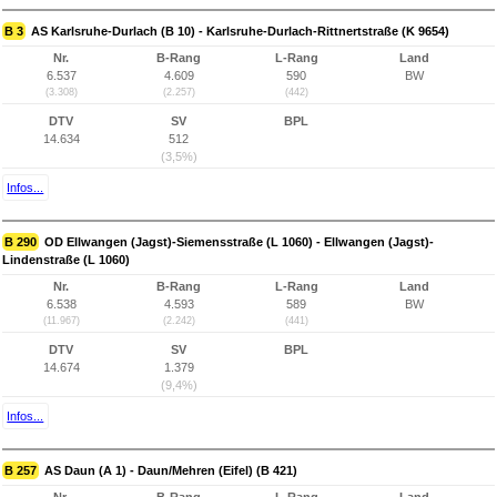
B 3
AS Karlsruhe-Durlach (B 10) - Karlsruhe-Durlach-Rittnertstraße (K 9654)
Nr.
B-Rang
L-Rang
Land
6.537
4.609
590
BW
(3.308)
(2.257)
(442)
DTV
SV
BPL
14.634
512
(3,5%)
Infos...
B 290
OD Ellwangen (Jagst)-Siemensstraße (L 1060) - Ellwangen (Jagst)-
Lindenstraße (L 1060)
Nr.
B-Rang
L-Rang
Land
6.538
4.593
589
BW
(11.967)
(2.242)
(441)
DTV
SV
BPL
14.674
1.379
(9,4%)
Infos...
B 257
AS Daun (A 1) - Daun/Mehren (Eifel) (B 421)