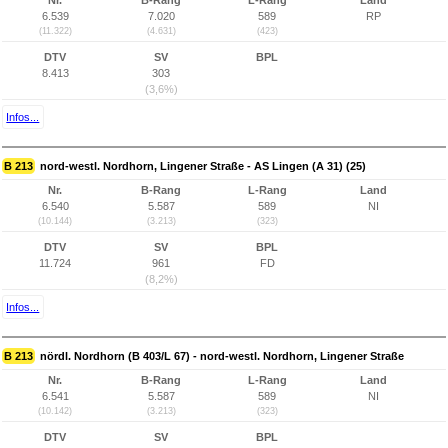
Nr.
B-Rang
L-Rang
Land
6.539
7.020
589
RP
(11.322)
(4.631)
(423)
DTV
SV
BPL
8.413
303
(3,6%)
Infos...
B 213
nord-westl. Nordhorn, Lingener Straße - AS Lingen (A 31) (25)
Nr.
B-Rang
L-Rang
Land
6.540
5.587
589
NI
(10.144)
(3.213)
(323)
DTV
SV
BPL
11.724
961
FD
(8,2%)
Infos...
B 213
nördl. Nordhorn (B 403/L 67) - nord-westl. Nordhorn, Lingener Straße
Nr.
B-Rang
L-Rang
Land
6.541
5.587
589
NI
(10.142)
(3.213)
(323)
DTV
SV
BPL