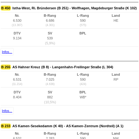
B 450
Istha-West, Ri. Bründersen (B 251) - Wolfhagen, Magdeburger Straße (K 102)
Nr.
B-Rang
L-Rang
Land
6.530
6.686
590
HE
(13.367)
(4.301)
(575)
DTV
SV
BPL
9.134
539
(5,9%)
Infos...
B 255
AS Hahner Kreuz (B 8) - Langenhahn-Freilinger Straße (L 304)
Nr.
B-Rang
L-Rang
Land
6.531
7.025
590
RP
(11.214)
(4.636)
(424)
DTV
SV
BPL
8.404
882
WB*
(10,5%)
Infos...
B 233
AS Kamen-Sesekedamm (K 40) - AS Kamen-Zentrum (Nordteil) (A 1)
Nr.
B-Rang
L-Rang
Land
6.532
2.283
590
NW