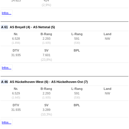
14.623
424
(2,9%)
Infos...
A 61
AS Breyell (4) - AS Nettetal (5)
Nr.
B-Rang
L-Rang
Land
6.528
2.293
591
NW
(1.856)
(1.935)
(530)
DTV
SV
BPL
31.935
7.601
(23,8%)
Infos...
A 46
AS Hückelhoven-West (6) - AS Hückelhoven-Ost (7)
Nr.
B-Rang
L-Rang
Land
6.529
2.293
591
NW
(1.645)
(1.935)
(530)
DTV
SV
BPL
31.935
3.289
(10,3%)
Infos...