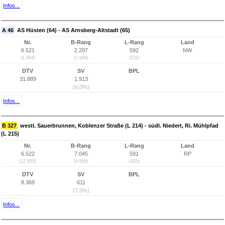
Infos...
A 46
AS Hüsten (64) - AS Arnsberg-Altstadt (65)
Nr.
B-Rang
L-Rang
Land
6.521
2.297
592
NW
(1.684)
(1.936)
(531)
DTV
SV
BPL
31.889
1.913
(6,0%)
Infos...
B 327
westl. Sauerbrunnen, Koblenzer Straße (L 214) - südl. Niedert, Ri. Mühlpfad
(L 215)
Nr.
B-Rang
L-Rang
Land
6.522
7.045
591
RP
(12.655)
(4.656)
(425)
DTV
SV
BPL
8.369
611
(7,3%)
Infos...