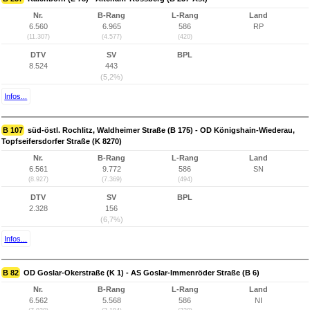
Nr.
B-Rang
L-Rang
Land
6.560
6.965
586
RP
(11.307)
(4.577)
(420)
DTV
SV
BPL
8.524
443
(5,2%)
Infos...
B 107
süd-östl. Rochlitz, Waldheimer Straße (B 175) - OD Königshain-Wiederau,
Topfseifersdorfer Straße (K 8270)
Nr.
B-Rang
L-Rang
Land
6.561
9.772
586
SN
(8.927)
(7.369)
(494)
DTV
SV
BPL
2.328
156
(6,7%)
Infos...
B 82
OD Goslar-Okerstraße (K 1) - AS Goslar-Immenröder Straße (B 6)
Nr.
B-Rang
L-Rang
Land
6.562
5.568
586
NI