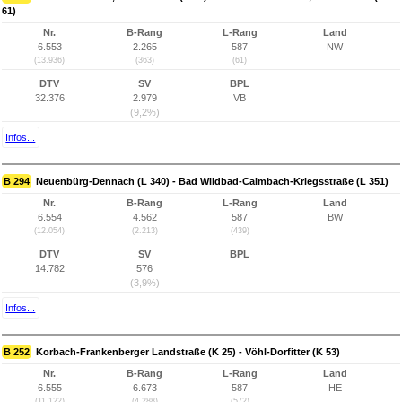
61)
Nr.
B-Rang
L-Rang
Land
6.553
2.265
587
NW
(13.936)
(363)
(61)
DTV
SV
BPL
32.376
2.979
VB
(9,2%)
Infos...
B 294
Neuenbürg-Dennach (L 340) - Bad Wildbad-Calmbach-Kriegsstraße (L 351)
Nr.
B-Rang
L-Rang
Land
6.554
4.562
587
BW
(12.054)
(2.213)
(439)
DTV
SV
BPL
14.782
576
(3,9%)
Infos...
B 252
Korbach-Frankenberger Landstraße (K 25) - Vöhl-Dorfitter (K 53)
Nr.
B-Rang
L-Rang
Land
6.555
6.673
587
HE
(11.122)
(4.288)
(572)