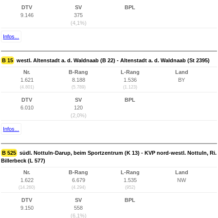
DTV
SV
BPL
9.146
375
(4,1%)
Infos...
B 15
westl. Altenstadt a. d. Waldnaab (B 22) - Altenstadt a. d. Waldnaab (St 2395)
Nr.
B-Rang
L-Rang
Land
1.621
8.188
1.536
BY
(4.801)
(5.789)
(1.123)
DTV
SV
BPL
6.010
120
(2,0%)
Infos...
B 525
südl. Nottuln-Darup, beim Sportzentrum (K 13) - KVP nord-westl. Nottuln, Ri.
Billerbeck (L 577)
Nr.
B-Rang
L-Rang
Land
1.622
6.679
1.535
NW
(14.260)
(4.294)
(952)
DTV
SV
BPL
9.150
558
(6,1%)