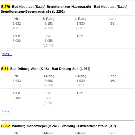
B 279
Bad Neustadt (Saale)-Brendlorenzen-Hauptstraße - Bad Neustadt (Saale)-
Brendlorenzen-Besengaustraße (L 2292)
Nr.
B-Rang
L-Rang
Land
1.632
8.153
1.530
BY
(11.801)
(5.754)
(1.117)
DTV
SV
BPL
6.082
1.058
(17,4%)
Infos...
B 64
Bad Driburg-West (K 18) - Bad Driburg-Süd (L 954)
Nr.
B-Rang
L-Rang
Land
1.633
6.666
1.530
NW
(7.373)
(4.281)
(947)
DTV
SV
BPL
9.182
698
(7,6%)
Infos...
B 252
Warburg-Hohenwepel (B 241) - Warburg-Ostwestfalenstraße (B 7)
Nr.
B-Rang
L-Rang
Land