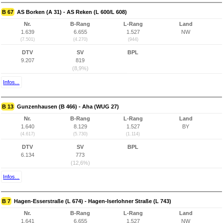
B 67
AS Borken (A 31) - AS Reken (L 600/L 608)
Nr.
B-Rang
L-Rang
Land
1.639
6.655
1.527
NW
(7.501)
(4.270)
(944)
DTV
SV
BPL
9.207
819
(8,9%)
Infos...
B 13
Gunzenhausen (B 466) - Aha (WUG 27)
Nr.
B-Rang
L-Rang
Land
1.640
8.129
1.527
BY
(4.617)
(5.730)
(1.114)
DTV
SV
BPL
6.134
773
(12,6%)
Infos...
B 7
Hagen-Esserstraße (L 674) - Hagen-Iserlohner Straße (L 743)
Nr.
B-Rang
L-Rang
Land
1.641
6.655
1.527
NW