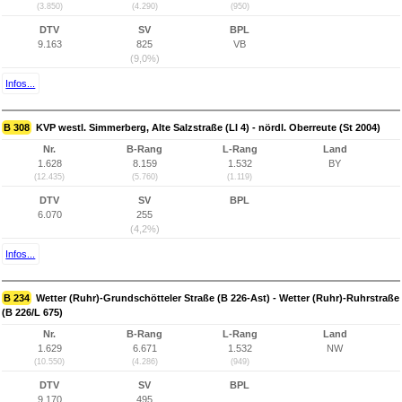
(3.850)
(4.290)
(950)
DTV
SV
BPL
9.163
825
VB
(9,0%)
Infos...
B 308
KVP westl. Simmerberg, Alte Salzstraße (LI 4) - nördl. Oberreute (St 2004)
Nr.
B-Rang
L-Rang
Land
1.628
8.159
1.532
BY
(12.435)
(5.760)
(1.119)
DTV
SV
BPL
6.070
255
(4,2%)
Infos...
B 234
Wetter (Ruhr)-Grundschötteler Straße (B 226-Ast) - Wetter (Ruhr)-Ruhrstraße
(B 226/L 675)
Nr.
B-Rang
L-Rang
Land
1.629
6.671
1.532
NW
(10.550)
(4.286)
(949)
DTV
SV
BPL
9.170
495