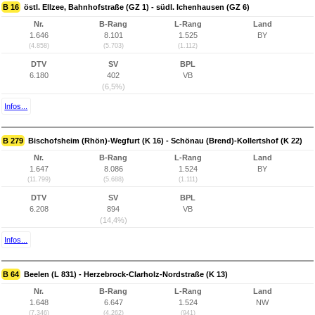
B 16
östl. Ellzee, Bahnhofstraße (GZ 1) - südl. Ichenhausen (GZ 6)
Nr.
B-Rang
L-Rang
Land
1.646
8.101
1.525
BY
(4.858)
(5.703)
(1.112)
DTV
SV
BPL
6.180
402
VB
(6,5%)
Infos...
B 279
Bischofsheim (Rhön)-Wegfurt (K 16) - Schönau (Brend)-Kollertshof (K 22)
Nr.
B-Rang
L-Rang
Land
1.647
8.086
1.524
BY
(11.799)
(5.688)
(1.111)
DTV
SV
BPL
6.208
894
VB
(14,4%)
Infos...
B 64
Beelen (L 831) - Herzebrock-Clarholz-Nordstraße (K 13)
Nr.
B-Rang
L-Rang
Land
1.648
6.647
1.524
NW
(7.346)
(4.262)
(941)