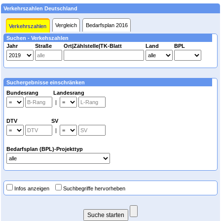
Verkehrszahlen Deutschland
Vergleich
Bedarfsplan 2016
Verkehrszahlen
Suchen - Verkehszahlen
Jahr
Straße
Ort|Zählstelle|TK-Blatt
Land
BPL
Suchergebnisse einschränken
Bundesrang Landesrang
|
DTV SV
|
Bedarfsplan (BPL)-Projekttyp
Infos anzeigen
Suchbegriffe hervorheben