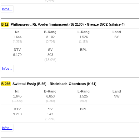
(6,4%)
Infos...
B 12
Philippsreut, Ri. Vorderfirmiansreut (St 2130) - Grenze D/CZ (silnice 4)
Nr.
B-Rang
L-Rang
Land
1.644
8.102
1.526
BY
(4.593)
(5.704)
(1.113)
DTV
SV
BPL
6.179
803
(13,0%)
Infos...
B 266
Swisttal-Essig (B 56) - Rheinbach-Oberdrees (K 61)
Nr.
B-Rang
L-Rang
Land
1.645
6.653
1.525
NW
(11.520)
(4.268)
(942)
DTV
SV
BPL
9.210
543
(5,9%)
Infos...