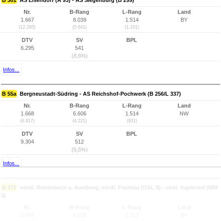
B 301
AS Elsendorf (A 93) - AS Siegenburg (B 299)
Nr.
B-Rang
L-Rang
Land
1.667
8.039
1.514
BY
(12.295)
(5.641)
(1.101)
DTV
SV
BPL
6.295
541
(8,6%)
Infos...
B 55a
Bergneustadt-Südring - AS Reichshof-Pochwerk (B 256/L 337)
Nr.
B-Rang
L-Rang
Land
1.668
6.606
1.514
NW
(6.917)
(4.221)
(931)
DTV
SV
BPL
9.304
512
(5,5%)
Infos...
B 472
nördl. Rettenbach a. Auerberg, nördl. Frankau (OAL 8) - südl. Ingenried (WM
3)
Nr.
B-Rang
L-Rang
Land
1.669
8.038
1.513
BY