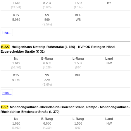
1.618
8.204
1.537
BY
(13.641)
(5.805)
(1.124)
DTV
SV
BPL
5.989
569
WB
(9,5%)
Infos...
B 227
Heiligenhaus-Unterilp-Ruhrstraße (L 156) - KVP OD Ratingen-Hösel-
Eggerscheidter Straße (K 31)
Nr.
B-Rang
L-Rang
Land
1.619
6.683
1.537
NW
(10.409)
(4.298)
(954)
DTV
SV
BPL
9.140
329
(3,6%)
Infos...
B 57
Mönchengladbach-Rheindahlen-Broicher Straße, Rampe - Mönchengladbach-
Rheindahlen-Erkelenzer Straße (L 370)
Nr.
B-Rang
L-Rang
Land
1.620
6.680
1.536
NW
(7.033)
(4.295)
(953)