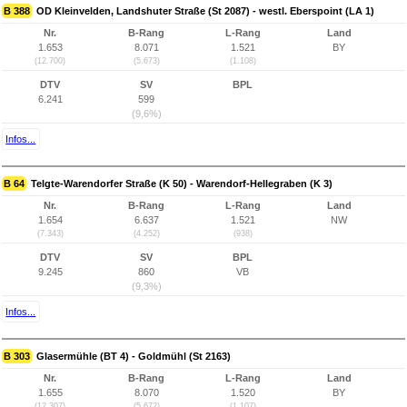
B 388
OD Kleinvelden, Landshuter Straße (St 2087) - westl. Eberspoint (LA 1)
Nr.
B-Rang
L-Rang
Land
1.653
8.071
1.521
BY
(12.700)
(5.673)
(1.108)
DTV
SV
BPL
6.241
599
(9,6%)
Infos...
B 64
Telgte-Warendorfer Straße (K 50) - Warendorf-Hellegraben (K 3)
Nr.
B-Rang
L-Rang
Land
1.654
6.637
1.521
NW
(7.343)
(4.252)
(938)
DTV
SV
BPL
9.245
860
VB
(9,3%)
Infos...
B 303
Glasermühle (BT 4) - Goldmühl (St 2163)
Nr.
B-Rang
L-Rang
Land
1.655
8.070
1.520
BY
(12.307)
(5.672)
(1.107)