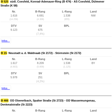
B 525
südl. Coesfeld, Konrad-Adenauer-Ring (B 474) - AS Coesfeld, Dülmener
Straße (K 58)
Nr.
B-Rang
L-Rang
Land
1.616
6.691
1.538
NW
(14.256)
(4.306)
(955)
DTV
SV
BPL
9.123
675
(7,4%)
Infos...
B 15
Neustadt a. d. Waldnaab (St 2172) - Störnstein (St 2172)
Nr.
B-Rang
L-Rang
Land
1.617
8.209
1.538
BY
(4.803)
(5.809)
(1.125)
DTV
SV
BPL
5.978
251
(4,2%)
Infos...
B 466
OD Obererlbach, Spalter Straße (St 2723) - OD Wassermungenau,
Denkmalstraße (St 2223)
Nr.
B-Rang
L-Rang
Land