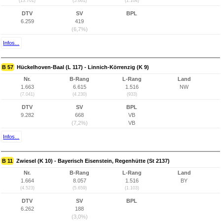
(13.701)
(5.661)
(1.104)
DTV
SV
BPL
6.259
419
(6,7%)
Infos...
B 57
Hückelhoven-Baal (L 117) - Linnich-Körrenzig (K 9)
Nr.
B-Rang
L-Rang
Land
1.663
6.615
1.516
NW
(7.041)
(4.230)
(933)
DTV
SV
BPL
9.282
668
VB
(7,2%)
VB
Infos...
B 11
Zwiesel (K 10) - Bayerisch Eisenstein, Regenhütte (St 2137)
Nr.
B-Rang
L-Rang
Land
1.664
8.057
1.516
BY
(4.523)
(5.659)
(1.103)
DTV
SV
BPL
6.262
188
(3,0%)