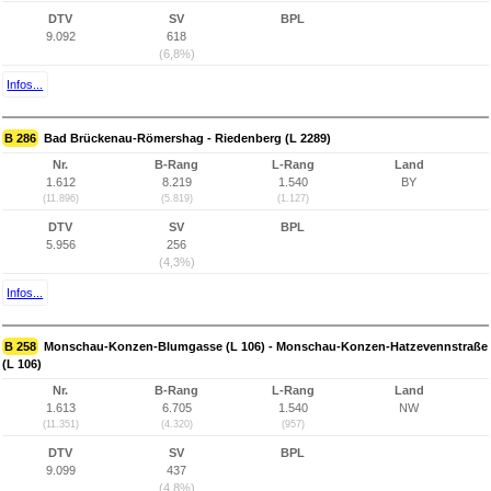
DTV
SV
BPL
9.092
618
(6,8%)
Infos...
B 286
Bad Brückenau-Römershag - Riedenberg (L 2289)
Nr.
B-Rang
L-Rang
Land
1.612
8.219
1.540
BY
(11.896)
(5.819)
(1.127)
DTV
SV
BPL
5.956
256
(4,3%)
Infos...
B 258
Monschau-Konzen-Blumgasse (L 106) - Monschau-Konzen-Hatzevennstraße
(L 106)
Nr.
B-Rang
L-Rang
Land
1.613
6.705
1.540
NW
(11.351)
(4.320)
(957)
DTV
SV
BPL
9.099
437
(4,8%)