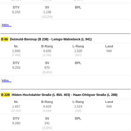
DTV
SV
BPL
6.242
1.136
(18,2%)
Infos...
B 66
Detmold-Bentrup (B 238) - Lemgo-Wahmbeck (L 941)
Nr.
B-Rang
L-Rang
Land
1.656
6.630
1.520
NW
(7.466)
(4.245)
(937)
DTV
SV
BPL
9.259
870
(9,4%)
Infos...
B 228
Hilden-Hochdahler Straße (L 85/L 403) - Haan-Ohligser Straße (L 288)
Nr.
B-Rang
L-Rang
Land
1.657
6.629
1.519
NW
(10.415)
(4.244)
(936)
DTV
SV
BPL
9.260
241
(2,6%)