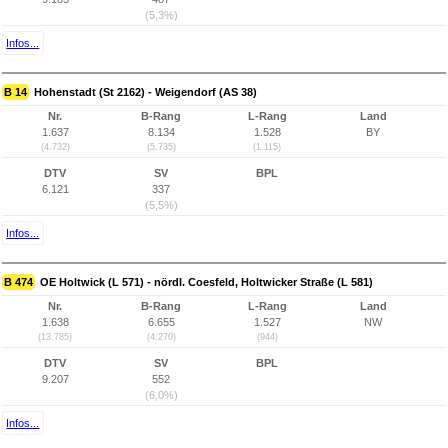
(5,3%)
Infos...
B 14
Hohenstadt (St 2162) - Weigendorf (AS 38)
Nr.
B-Rang
L-Rang
Land
1.637
8.134
1.528
BY
(4.732)
(5.735)
(1.115)
DTV
SV
BPL
6.121
337
(5,5%)
Infos...
B 474
OE Holtwick (L 571) - nördl. Coesfeld, Holtwicker Straße (L 581)
Nr.
B-Rang
L-Rang
Land
1.638
6.655
1.527
NW
(13.785)
(4.270)
(944)
DTV
SV
BPL
9.207
552
(6,0%)
Infos...