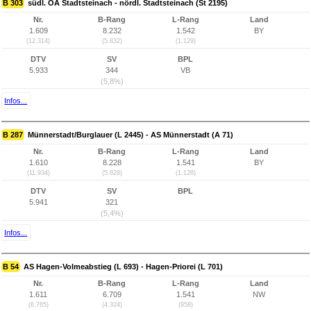
B 303
südl. OA Stadtsteinach - nördl. Stadtsteinach (St 2195)
Nr.
B-Rang
L-Rang
Land
1.609
8.232
1.542
BY
(12.314)
(5.832)
(1.129)
DTV
SV
BPL
5.933
344
VB
(5,8%)
Infos...
B 287
Münnerstadt/Burglauer (L 2445) - AS Münnerstadt (A 71)
Nr.
B-Rang
L-Rang
Land
1.610
8.228
1.541
BY
(11.934)
(5.828)
(1.128)
DTV
SV
BPL
5.941
321
(5,4%)
Infos...
B 54
AS Hagen-Volmeabstieg (L 693) - Hagen-Priorei (L 701)
Nr.
B-Rang
L-Rang
Land
1.611
6.709
1.541
NW
(6.765)
(4.324)
(958)