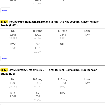
(19,6%)
Infos...
B 475
Neubeckum-Hellbach, Ri. Roland (B 58) - AS Neubeckum, Kaiser-Wilhelm-
Straße (L 882)
Nr.
B-Rang
L-Rang
Land
1.605
6.719
1.543
NW
(13.816)
(4.334)
(960)
DTV
SV
BPL
9.069
1.378
(15,2%)
Infos...
B 474
östl. Dülmen, Ostdamm (K 27) - östl. Dülmen-Demekamp, Hiddingseier
Straße (K 28)
Nr.
B-Rang
L-Rang
Land
1.606
6.719
1.543
NW
(13.796)
(4.334)
(960)
DTV
SV
BPL
9.069
608
(6,7%)