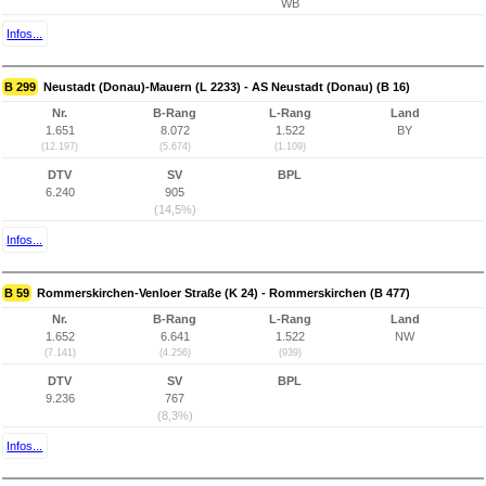
WB
Infos...
B 299
Neustadt (Donau)-Mauern (L 2233) - AS Neustadt (Donau) (B 16)
Nr.
B-Rang
L-Rang
Land
1.651
8.072
1.522
BY
(12.197)
(5.674)
(1.109)
DTV
SV
BPL
6.240
905
(14,5%)
Infos...
B 59
Rommerskirchen-Venloer Straße (K 24) - Rommerskirchen (B 477)
Nr.
B-Rang
L-Rang
Land
1.652
6.641
1.522
NW
(7.141)
(4.256)
(939)
DTV
SV
BPL
9.236
767
(8,3%)
Infos...