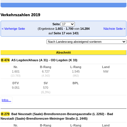
Verkehrszahlen 2019
Seite
< Vorherige Seite
(Ergebnisse
1.601
-
1.700
von
14.284
Nächste Seite >
auf
Seite 17 von 143
)
Abschnitt
B 474
AS Legden/Ahaus (A 31) - OD Legden (K 33)
Nr.
B-Rang
L-Rang
Land
1.601
6.727
1.545
NW
(13.783)
(4.342)
(962)
DTV
SV
BPL
9.051
570
(6,3%)
Infos...
B 279
Bad Neustadt (Saale)-Brendlorenzen-Besengaustraße (L 2292) - Bad
Neustadt (Saale)-Brendlorenzen-Meininger Straße (L 2445)
Nr.
B-Rang
L-Rang
Land