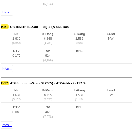
(5,4%)
Infos...
B 51
Ostbevern (L 830) - Telgte (B 64/L 585)
Nr.
B-Rang
L-Rang
Land
1.630
6.668
1.531
NW
(6.553)
(4.283)
(948)
DTV
SV
BPL
9.177
624
(6,8%)
Infos...
B 22
AS Kemnath-West (St 2665) - AS Waldeck (TIR 8)
Nr.
B-Rang
L-Rang
Land
1.631
8.155
1.531
BY
(5.152)
(5.756)
(1.118)
DTV
SV
BPL
6.080
468
(7,7%)
Infos...