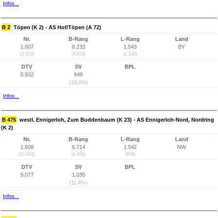
Infos...
B 2
Töpen (K 2) - AS Hof/Töpen (A 72)
Nr.
B-Rang
L-Rang
Land
1.607
8.233
1.543
BY
(2.923)
(5.833)
(1.130)
DTV
SV
BPL
5.932
949
(16,0%)
Infos...
B 475
westl. Ennigerloh, Zum Buddenbaum (K 23) - AS Ennigerloh-Nord, Nordring
(K 2)
Nr.
B-Rang
L-Rang
Land
1.608
6.714
1.542
NW
(13.822)
(4.329)
(959)
DTV
SV
BPL
9.077
1.035
(11,4%)
Infos...