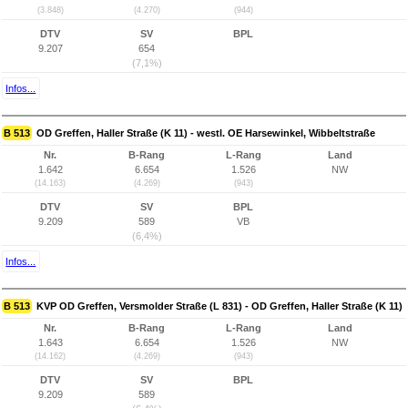
(3.848)
(4.270)
(944)
DTV
SV
BPL
9.207
654
(7,1%)
Infos...
B 513
OD Greffen, Haller Straße (K 11) - westl. OE Harsewinkel, Wibbeltstraße
Nr.
B-Rang
L-Rang
Land
1.642
6.654
1.526
NW
(14.163)
(4.269)
(943)
DTV
SV
BPL
9.209
589
VB
(6,4%)
Infos...
B 513
KVP OD Greffen, Versmolder Straße (L 831) - OD Greffen, Haller Straße (K 11)
Nr.
B-Rang
L-Rang
Land
1.643
6.654
1.526
NW
(14.162)
(4.269)
(943)
DTV
SV
BPL
9.209
589