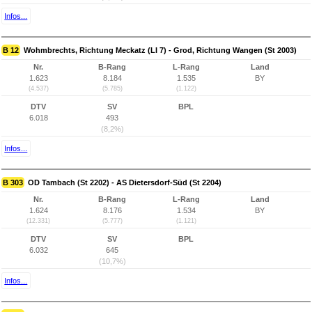
Infos...
B 12
Wohmbrechts, Richtung Meckatz (LI 7) - Grod, Richtung Wangen (St 2003)
Nr.
B-Rang
L-Rang
Land
1.623
8.184
1.535
BY
(4.537)
(5.785)
(1.122)
DTV
SV
BPL
6.018
493
(8,2%)
Infos...
B 303
OD Tambach (St 2202) - AS Dietersdorf-Süd (St 2204)
Nr.
B-Rang
L-Rang
Land
1.624
8.176
1.534
BY
(12.331)
(5.777)
(1.121)
DTV
SV
BPL
6.032
645
(10,7%)
Infos...