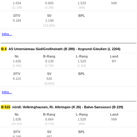
1.634
6.665
1.529
NW
(11.109)
(4.280)
(946)
DTV
SV
BPL
9.184
1.148
(12,5%)
Infos...
B 4
AS Untersiemau-Süd/Großheirath (B 289) - Itzgrund-Gleußen (L 2204)
Nr.
B-Rang
L-Rang
Land
1.635
8.139
1.529
BY
(3.484)
(5.740)
(1.116)
DTV
SV
BPL
6.114
526
(8,6%)
Infos...
B 515
nördl. Volkringhausen, Ri. Albringen (K 26) - Balve-Sanssouci (B 229)
Nr.
B-Rang
L-Rang
Land
1.636
6.664
1.528
NW
(14.181)
(4.279)
(945)
DTV
SV
BPL
9.185
487