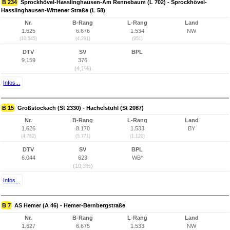
B 234
Sprockhövel-Hasslinghausen-Am Rennebaum (L 702) - Sprockhövel-
Hasslinghausen-Wittener Straße (L 58)
Nr.
B-Rang
L-Rang
Land
1.625
6.676
1.534
NW
(10.545)
(4.291)
(951)
DTV
SV
BPL
9.159
376
(4,1%)
Infos...
B 15
Großstockach (St 2330) - Hachelstuhl (St 2087)
Nr.
B-Rang
L-Rang
Land
1.626
8.170
1.533
BY
(4.762)
(5.771)
(1.120)
DTV
SV
BPL
6.044
623
WB*
(10,3%)
Infos...
B 7
AS Hemer (A 46) - Hemer-Bernbergstraße
Nr.
B-Rang
L-Rang
Land
1.627
6.675
1.533
NW