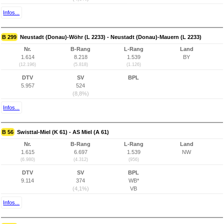
Infos...
B 299
Neustadt (Donau)-Wöhr (L 2233) - Neustadt (Donau)-Mauern (L 2233)
Nr.
B-Rang
L-Rang
Land
1.614
8.218
1.539
BY
(12.196)
(5.818)
(1.126)
DTV
SV
BPL
5.957
524
(8,8%)
Infos...
B 56
Swisttal-Miel (K 61) - AS Miel (A 61)
Nr.
B-Rang
L-Rang
Land
1.615
6.697
1.539
NW
(6.980)
(4.312)
(956)
DTV
SV
BPL
9.114
374
WB*
(4,1%)
VB
Infos...