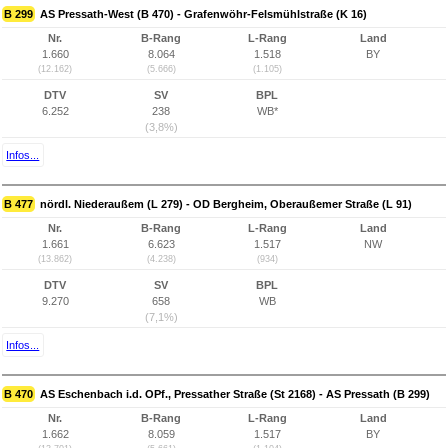
B 299
AS Pressath-West (B 470) - Grafenwöhr-Felsmühlstraße (K 16)
Nr.
B-Rang
L-Rang
Land
1.660
8.064
1.518
BY
(12.162)
(5.666)
(1.105)
DTV
SV
BPL
6.252
238
WB*
(3,8%)
Infos...
B 477
nördl. Niederaußem (L 279) - OD Bergheim, Oberaußemer Straße (L 91)
Nr.
B-Rang
L-Rang
Land
1.661
6.623
1.517
NW
(13.862)
(4.238)
(934)
DTV
SV
BPL
9.270
658
WB
(7,1%)
Infos...
B 470
AS Eschenbach i.d. OPf., Pressather Straße (St 2168) - AS Pressath (B 299)
Nr.
B-Rang
L-Rang
Land
1.662
8.059
1.517
BY