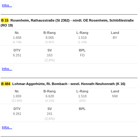
Infos...
B 15
Rosenheim, Rathausstraße (St 2362) - nördl. OE Rosenheim, Schlößlestraße
(RO 19)
Nr.
B-Rang
L-Rang
Land
1.658
8.065
1.519
BY
(4.746)
(5.667)
(1.106)
DTV
SV
BPL
6.251
163
FD
(2,6%)
Infos...
B 484
Lohmar-Aggerhütte, Ri. Bombach - westl. Honrath-Neuhonrath (K 16)
Nr.
B-Rang
L-Rang
Land
1.659
6.628
1.518
NW
(13.965)
(4.243)
(935)
DTV
SV
BPL
9.261
241
(2,6%)
Infos...