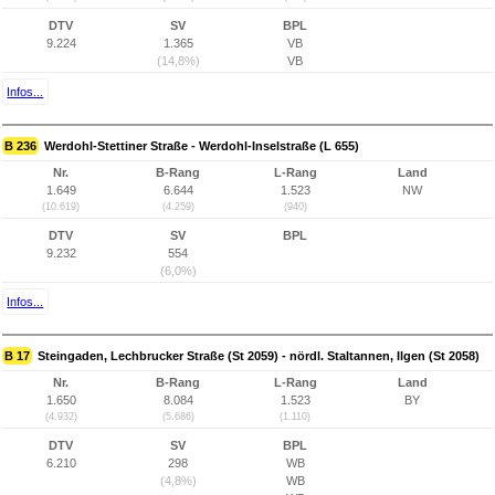
DTV
SV
BPL
9.224
1.365
VB
(14,8%)
VB
Infos...
B 236
Werdohl-Stettiner Straße - Werdohl-Inselstraße (L 655)
Nr.
B-Rang
L-Rang
Land
1.649
6.644
1.523
NW
(10.619)
(4.259)
(940)
DTV
SV
BPL
9.232
554
(6,0%)
Infos...
B 17
Steingaden, Lechbrucker Straße (St 2059) - nördl. Staltannen, Ilgen (St 2058)
Nr.
B-Rang
L-Rang
Land
1.650
8.084
1.523
BY
(4.932)
(5.686)
(1.110)
DTV
SV
BPL
6.210
298
WB
(4,8%)
WB