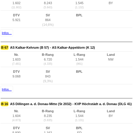
1.602
8.243
1.545
BY
(11.802)
(5.843)
(1.132)
DTV
SV
BPL
5.921
864
(14,6%)
Infos...
B 67
AS Kalkar-Kehrum (B 57) - AS Kalkar-Appeldorn (K 12)
Nr.
B-Rang
L-Rang
Land
1.603
6.720
1.544
NW
(7.481)
(4.335)
(961)
DTV
SV
BPL
9.068
843
(9,3%)
Infos...
B 16
AS Dillingen a. d. Donau-Mitte (St 2032) - KVP Höchstädt a. d. Donau (DLG 41)
Nr.
B-Rang
L-Rang
Land
1.604
8.235
1.544
BY
(4.873)
(5.835)
(1.131)
DTV
SV
BPL
5.930
1.162
FD