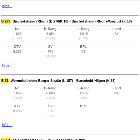
Infos...
B 279
Bischofsheim (Rhön) (B 278/K 10) - Bischofsheim (Rhön)-Wegfurt (K 16)
Nr.
B-Rang
L-Rang
Land
1.665
8.054
1.515
BY
(11.798)
(5.656)
(1.102)
DTV
SV
BPL
6.267
871
VB
(13,9%)
Infos...
B 51
Wermelskirchen-Burger Straße (L 157) - Burscheid-Hilgen (K 18)
Nr.
B-Rang
L-Rang
Land
1.666
6.609
1.515
NW
(6.572)
(4.224)
(932)
DTV
SV
BPL
9.293
325
(3,5%)
Infos...