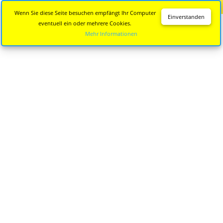
Diese Seite wird nicht mehr aktualisiert.
Zur neuen Seite
Wenn Sie diese Seite besuchen empfängt Ihr Computer
Einverstanden
eventuell ein oder mehrere Cookies.
Mehr Informationen