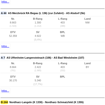
Infos...
A 44
AS Merzbrück RA Begau (L 136) (zur Zufahrt) - AS Alsdorf (5b)
Nr.
B-Rang
L-Rang
Land
8.663
1.300
403
NW
(1.543)
(1.212)
(386)
DTV
SV
BPL
52.359
4.922
WB
(9,4%)
Infos...
A 7
AS Uffenheim-Langensteinach (106) - AS Bad Windsheim (107)
Nr.
B-Rang
L-Rang
Land
8.664
2.422
403
BY
(701)
(1.995)
(332)
DTV
SV
BPL
30.170
5.340
(17,7%)
Infos...
B 244
Nordharz-Langeln (K 1330) - Nordharz-Schmatzfeld (K 1355)