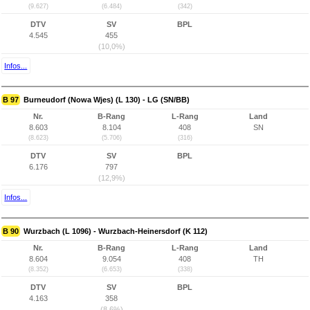
(9.627)
(6.484)
(342)
DTV
SV
BPL
4.545
455
(10,0%)
Infos...
B 97
Burneudorf (Nowa Wjes) (L 130) - LG (SN/BB)
Nr.
B-Rang
L-Rang
Land
8.603
8.104
408
SN
(8.623)
(5.706)
(316)
DTV
SV
BPL
6.176
797
(12,9%)
Infos...
B 90
Wurzbach (L 1096) - Wurzbach-Heinersdorf (K 112)
Nr.
B-Rang
L-Rang
Land
8.604
9.054
408
TH
(8.352)
(6.653)
(338)
DTV
SV
BPL
4.163
358
(8,6%)