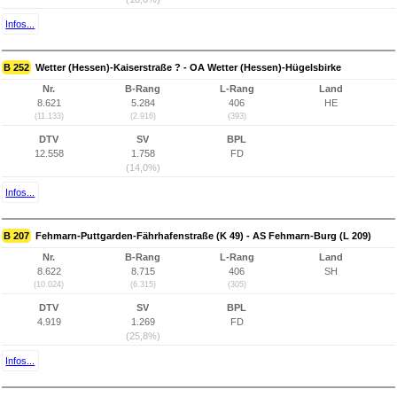
Infos...
B 252
Wetter (Hessen)-Kaiserstraße ? - OA Wetter (Hessen)-Hügelsbirke
Nr.
B-Rang
L-Rang
Land
8.621
5.284
406
HE
(11.133)
(2.916)
(393)
DTV
SV
BPL
12.558
1.758
FD
(14,0%)
Infos...
B 207
Fehmarn-Puttgarden-Fährhafenstraße (K 49) - AS Fehmarn-Burg (L 209)
Nr.
B-Rang
L-Rang
Land
8.622
8.715
406
SH
(10.024)
(6.315)
(305)
DTV
SV
BPL
4.919
1.269
FD
(25,8%)
Infos...