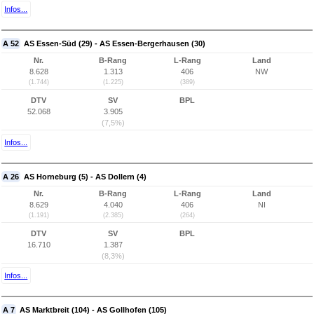
Infos...
A 52
AS Essen-Süd (29) - AS Essen-Bergerhausen (30)
Nr.
B-Rang
L-Rang
Land
8.628
1.313
406
NW
(1.744)
(1.225)
(389)
DTV
SV
BPL
52.068
3.905
(7,5%)
Infos...
A 26
AS Horneburg (5) - AS Dollern (4)
Nr.
B-Rang
L-Rang
Land
8.629
4.040
406
NI
(1.191)
(2.385)
(264)
DTV
SV
BPL
16.710
1.387
(8,3%)
Infos...
A 7
AS Marktbreit (104) - AS Gollhofen (105)