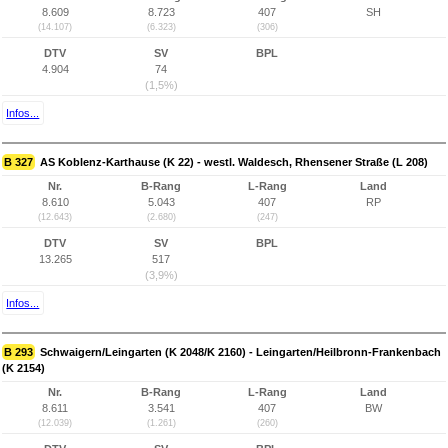
8.609
8.723
407
SH
(14.107)
(6.323)
(306)
DTV
SV
BPL
4.904
74
(1,5%)
Infos...
B 327
AS Koblenz-Karthause (K 22) - westl. Waldesch, Rhensener Straße (L 208)
Nr.
B-Rang
L-Rang
Land
8.610
5.043
407
RP
(12.643)
(2.680)
(247)
DTV
SV
BPL
13.265
517
(3,9%)
Infos...
B 293
Schwaigern/Leingarten (K 2048/K 2160) - Leingarten/Heilbronn-Frankenbach
(K 2154)
Nr.
B-Rang
L-Rang
Land
8.611
3.541
407
BW
(12.039)
(1.261)
(260)