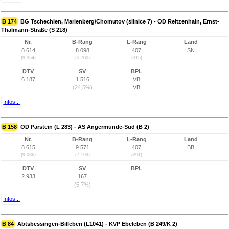
B 174
BG Tschechien, Marienberg/Chomutov (silnice 7) - OD Reitzenhain, Ernst-
Thälmann-Straße (S 218)
Nr.
B-Rang
L-Rang
Land
8.614
8.098
407
SN
(9.354)
(5.700)
(315)
DTV
SV
BPL
6.187
1.516
VB
(24,5%)
VB
Infos...
B 158
OD Parstein (L 283) - AS Angermünde-Süd (B 2)
Nr.
B-Rang
L-Rang
Land
8.615
9.571
407
BB
(9.086)
(7.169)
(291)
DTV
SV
BPL
2.933
167
(5,7%)
Infos...
B 84
Abtsbessingen-Billeben (L1041) - KVP Ebeleben (B 249/K 2)