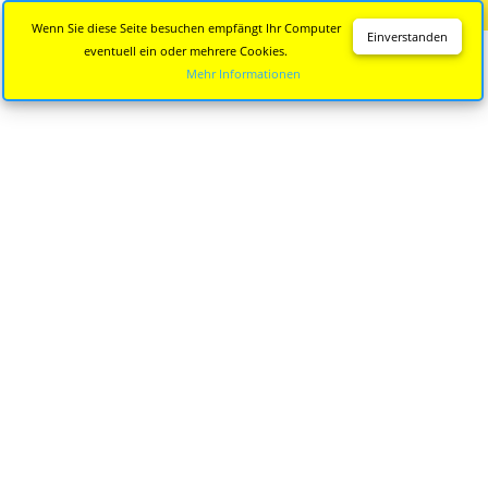
Diese Seite wird nicht mehr aktualisiert.
Zur neuen Seite
Wenn Sie diese Seite besuchen empfängt Ihr Computer
Einverstanden
eventuell ein oder mehrere Cookies.
Mehr Informationen