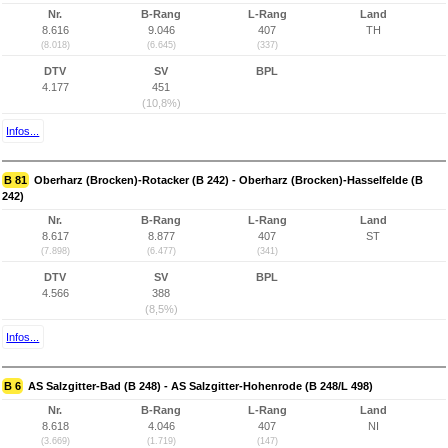
Nr.
B-Rang
L-Rang
Land
8.616
9.046
407
TH
(8.018)
(6.645)
(337)
DTV
SV
BPL
4.177
451
(10,8%)
Infos...
B 81
Oberharz (Brocken)-Rotacker (B 242) - Oberharz (Brocken)-Hasselfelde (B
242)
Nr.
B-Rang
L-Rang
Land
8.617
8.877
407
ST
(7.898)
(6.477)
(341)
DTV
SV
BPL
4.566
388
(8,5%)
Infos...
B 6
AS Salzgitter-Bad (B 248) - AS Salzgitter-Hohenrode (B 248/L 498)
Nr.
B-Rang
L-Rang
Land
8.618
4.046
407
NI
(3.669)
(1.719)
(147)