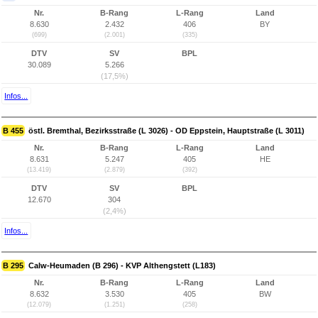
Nr.
B-Rang
L-Rang
Land
8.630
2.432
406
BY
(699)
(2.001)
(335)
DTV
SV
BPL
30.089
5.266
(17,5%)
Infos...
B 455
östl. Bremthal, Bezirksstraße (L 3026) - OD Eppstein, Hauptstraße (L 3011)
Nr.
B-Rang
L-Rang
Land
8.631
5.247
405
HE
(13.419)
(2.879)
(392)
DTV
SV
BPL
12.670
304
(2,4%)
Infos...
B 295
Calw-Heumaden (B 296) - KVP Althengstett (L183)
Nr.
B-Rang
L-Rang
Land
8.632
3.530
405
BW
(12.079)
(1.251)
(258)