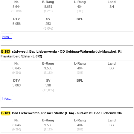
Nr.
B-Rang
L-Rang
Land
8.644
8.651
404
SH
(10.050)
(6.251)
(303)
DTV
SV
BPL
5.056
253
(5,0%)
Infos...
B 183
süd-westl. Bad Liebenwerda - OD Uebigau-Wahrenbrück-Marxdorf, Ri.
Frankenberg/Elster (L 672)
Nr.
B-Rang
L-Rang
Land
8.645
9.535
404
BB
(9.591)
(7.133)
(288)
DTV
SV
BPL
3.063
398
(13,0%)
Infos...
B 183
Bad Liebenwerda, Riesaer Straße (L 64) - süd-westl. Bad Liebenwerda
Nr.
B-Rang
L-Rang
Land
8.646
9.535
404
BB
(9.590)
(7.133)
(288)