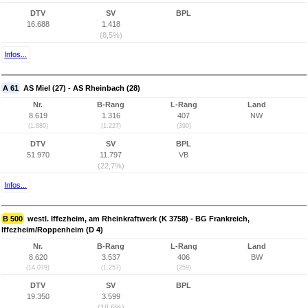
DTV
SV
BPL
16.688
1.418
(8,5%)
Infos...
A 61
AS Miel (27) - AS Rheinbach (28)
Nr.
B-Rang
L-Rang
Land
8.619
1.316
407
NW
(1.880)
(1.227)
(390)
DTV
SV
BPL
51.970
11.797
VB
(22,7%)
Infos...
B 500
westl. Iffezheim, am Rheinkraftwerk (K 3758) - BG Frankreich,
Iffezheim/Roppenheim (D 4)
Nr.
B-Rang
L-Rang
Land
8.620
3.537
406
BW
(14.079)
(1.257)
(259)
DTV
SV
BPL
19.350
3.599
(18,6%)