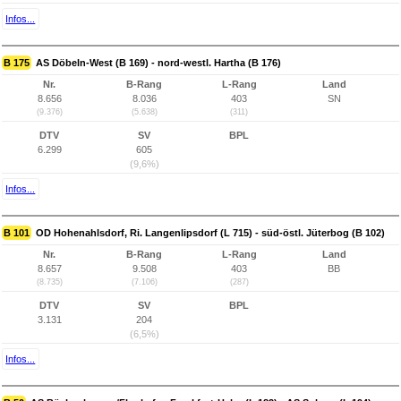
Infos...
B 175
AS Döbeln-West (B 169) - nord-westl. Hartha (B 176)
Nr.
B-Rang
L-Rang
Land
8.656
8.036
403
SN
(9.376)
(5.638)
(311)
DTV
SV
BPL
6.299
605
(9,6%)
Infos...
B 101
OD Hohenahlsdorf, Ri. Langenlipsdorf (L 715) - süd-östl. Jüterbog (B 102)
Nr.
B-Rang
L-Rang
Land
8.657
9.508
403
BB
(8.735)
(7.106)
(287)
DTV
SV
BPL
3.131
204
(6,5%)
Infos...