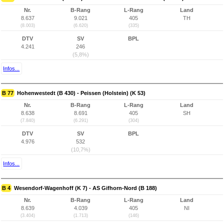
Nr.
B-Rang
L-Rang
Land
8.637
9.021
405
TH
(8.003)
(6.620)
(335)
DTV
SV
BPL
4.241
246
(5,8%)
Infos...
B 77
Hohenwestedt (B 430) - Peissen (Holstein) (K 53)
Nr.
B-Rang
L-Rang
Land
8.638
8.691
405
SH
(7.840)
(6.291)
(304)
DTV
SV
BPL
4.976
532
(10,7%)
Infos...
B 4
Wesendorf-Wagenhoff (K 7) - AS Gifhorn-Nord (B 188)
Nr.
B-Rang
L-Rang
Land
8.639
4.039
405
NI
(3.404)
(1.713)
(146)