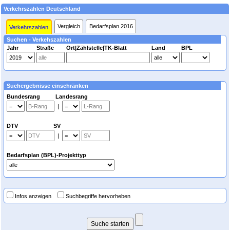
Verkehrszahlen Deutschland
Vergleich
Bedarfsplan 2016
Verkehrszahlen
Suchen - Verkehszahlen
Jahr
Straße
Ort|Zählstelle|TK-Blatt
Land
BPL
Suchergebnisse einschränken
Bundesrang Landesrang
|
DTV SV
|
Bedarfsplan (BPL)-Projekttyp
Infos anzeigen
Suchbegriffe hervorheben