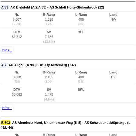
A 33
AK Bielefeld (A 2/A 33) - AS Schloß Holte-Stukenbrock (22)
Nr.
B-Rang
L-Rang
Land
8.607
1.328
408
NW
(1.351)
(1.237)
(391)
DTV
SV
BPL
51.712
7.136
(13,8%)
Infos...
A 7
AD Allgäu (A 980) - AS Oy-Mittelberg (137)
Nr.
B-Rang
L-Rang
Land
8.608
2.435
408
BY
(729)
(2.004)
(336)
DTV
SV
BPL
30.063
1.473
(4,9%)
Infos...
B 503
AS Altenholz-Nord, Uhlenhorster Weg (K 5) - AS Schwedeneck/Sprenge (L
45/L 44)
Nr.
B-Rang
L-Rang
Land