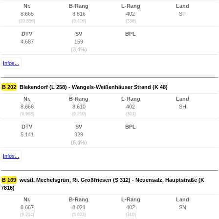
Nr.
B-Rang
L-Rang
Land
8.665
8.816
402
ST
(10.856)
(6.416)
(336)
DTV
SV
BPL
4.687
159
(3,4%)
Infos...
B 202
Blekendorf (L 258) - Wangels-Weißenhäuser Strand (K 48)
Nr.
B-Rang
L-Rang
Land
8.666
8.610
402
SH
(9.963)
(6.210)
(301)
DTV
SV
BPL
5.141
329
(6,4%)
Infos...
B 169
westl. Mechelsgrün, Ri. Großfriesen (S 312) - Neuensalz, Hauptstraße (K
7816)
Nr.
B-Rang
L-Rang
Land
8.667
8.021
402
SN
(9.214)
(5.623)
(310)