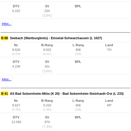
DTV
SV
BPL
6.222
224
(3,6%)
Infos...
B 88
Seebach (Wartburgkreis) - Emsetal-Schwarzhausen (L 1027)
Nr.
B-Rang
L-Rang
Land
8.626
9.022
406
TH
(8.255)
(6.621)
(336)
DTV
SV
BPL
4.239
161
(3,8%)
Infos...
B 41
AS Bad Sobernheim-Mitte (K 20) - Bad Sobernheim-Steinhardt-Ost (L 233)
Nr.
B-Rang
L-Rang
Land
8.627
5.010
406
RP
(6.050)
(2.650)
(246)
DTV
SV
BPL
13.349
974
(7,3%)