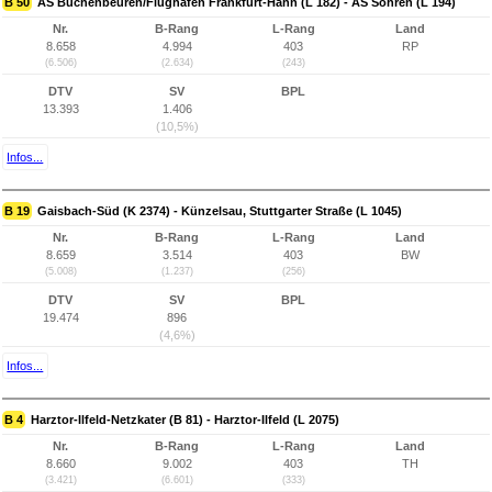
B 50
AS Büchenbeuren/Flughafen Frankfurt-Hahn (L 182) - AS Sohren (L 194)
Nr.
B-Rang
L-Rang
Land
8.658
4.994
403
RP
(6.506)
(2.634)
(243)
DTV
SV
BPL
13.393
1.406
(10,5%)
Infos...
B 19
Gaisbach-Süd (K 2374) - Künzelsau, Stuttgarter Straße (L 1045)
Nr.
B-Rang
L-Rang
Land
8.659
3.514
403
BW
(5.008)
(1.237)
(256)
DTV
SV
BPL
19.474
896
(4,6%)
Infos...
B 4
Harztor-Ilfeld-Netzkater (B 81) - Harztor-Ilfeld (L 2075)
Nr.
B-Rang
L-Rang
Land
8.660
9.002
403
TH
(3.421)
(6.601)
(333)