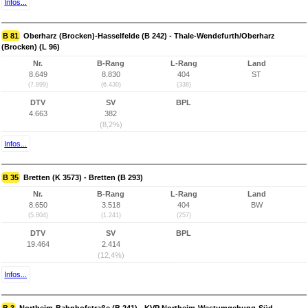
Infos...
B 81
Oberharz (Brocken)-Hasselfelde (B 242) - Thale-Wendefurth/Oberharz
(Brocken) (L 96)
Nr.
B-Rang
L-Rang
Land
8.649
8.830
404
ST
(7.899)
(6.430)
(338)
DTV
SV
BPL
4.663
382
(8,2%)
Infos...
B 35
Bretten (K 3573) - Bretten (B 293)
Nr.
B-Rang
L-Rang
Land
8.650
3.518
404
BW
(5.804)
(1.241)
(257)
DTV
SV
BPL
19.464
2.414
(12,4%)
Infos...