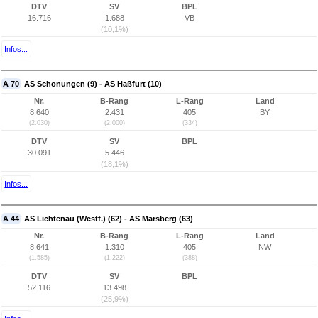
DTV
SV
BPL
16.716
1.688
VB
(10,1%)
Infos...
A 70
AS Schonungen (9) - AS Haßfurt (10)
Nr.
B-Rang
L-Rang
Land
8.640
2.431
405
BY
(2.030)
(2.000)
(334)
DTV
SV
BPL
30.091
5.446
(18,1%)
Infos...
A 44
AS Lichtenau (Westf.) (62) - AS Marsberg (63)
Nr.
B-Rang
L-Rang
Land
8.641
1.310
405
NW
(1.585)
(1.222)
(388)
DTV
SV
BPL
52.116
13.498
(25,9%)