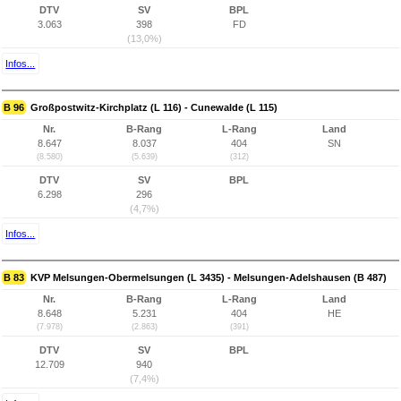
DTV
SV
BPL
3.063
398
FD
(13,0%)
Infos...
B 96
Großpostwitz-Kirchplatz (L 116) - Cunewalde (L 115)
Nr.
B-Rang
L-Rang
Land
8.647
8.037
404
SN
(8.580)
(5.639)
(312)
DTV
SV
BPL
6.298
296
(4,7%)
Infos...
B 83
KVP Melsungen-Obermelsungen (L 3435) - Melsungen-Adelshausen (B 487)
Nr.
B-Rang
L-Rang
Land
8.648
5.231
404
HE
(7.978)
(2.863)
(391)
DTV
SV
BPL
12.709
940
(7,4%)