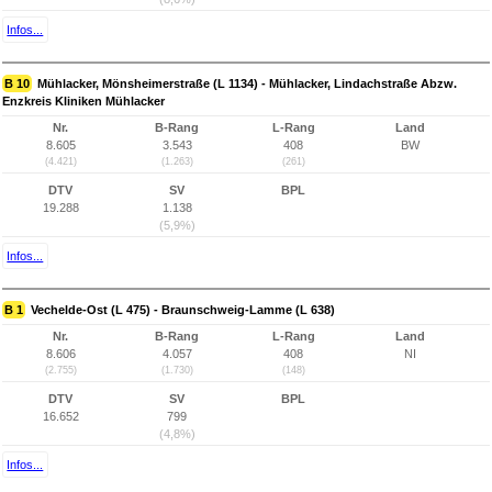
Infos...
B 10
Mühlacker, Mönsheimerstraße (L 1134) - Mühlacker, Lindachstraße Abzw.
Enzkreis Kliniken Mühlacker
Nr.
B-Rang
L-Rang
Land
8.605
3.543
408
BW
(4.421)
(1.263)
(261)
DTV
SV
BPL
19.288
1.138
(5,9%)
Infos...
B 1
Vechelde-Ost (L 475) - Braunschweig-Lamme (L 638)
Nr.
B-Rang
L-Rang
Land
8.606
4.057
408
NI
(2.755)
(1.730)
(148)
DTV
SV
BPL
16.652
799
(4,8%)
Infos...