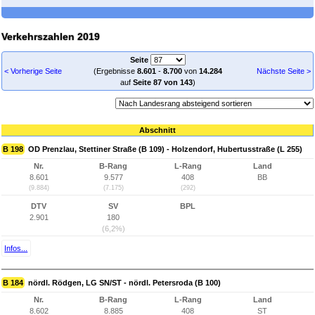
Verkehrszahlen 2019
Seite
< Vorherige Seite
(Ergebnisse
8.601
-
8.700
von
14.284
Nächste Seite >
auf
Seite 87 von 143
)
Abschnitt
B 198
OD Prenzlau, Stettiner Straße (B 109) - Holzendorf, Hubertusstraße (L 255)
Nr.
B-Rang
L-Rang
Land
8.601
9.577
408
BB
(9.884)
(7.175)
(292)
DTV
SV
BPL
2.901
180
(6,2%)
Infos...
B 184
nördl. Rödgen, LG SN/ST - nördl. Petersroda (B 100)
Nr.
B-Rang
L-Rang
Land
8.602
8.885
408
ST