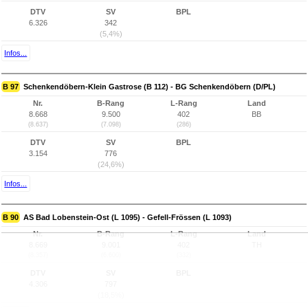
DTV
SV
BPL
6.326
342
(5,4%)
Infos...
B 97
Schenkendöbern-Klein Gastrose (B 112) - BG Schenkendöbern (D/PL)
Nr.
B-Rang
L-Rang
Land
8.668
9.500
402
BB
(8.637)
(7.098)
(286)
DTV
SV
BPL
3.154
776
(24,6%)
Infos...
B 90
AS Bad Lobenstein-Ost (L 1095) - Gefell-Frössen (L 1093)
Nr.
B-Rang
L-Rang
Land
8.669
9.001
402
TH
(8.357)
(6.600)
(332)
DTV
SV
BPL
4.306
797
(18,5%)