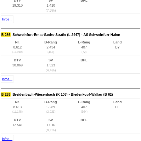
DTV
SV
BPL
19.310
1.410
(7,3%)
Infos...
B 286
Schweinfurt-Ernst-Sachs-Straße (L 2447) - AS Schweinfurt-Hafen
Nr.
B-Rang
L-Rang
Land
8.612
2.434
407
BY
(11.910)
(447)
(72)
DTV
SV
BPL
30.069
1.323
(4,4%)
Infos...
B 253
Breidenbach-Wiesenbach (K 108) - Biedenkopf-Wallau (B 62)
Nr.
B-Rang
L-Rang
Land
8.613
5.289
407
HE
(11.148)
(2.921)
(394)
DTV
SV
BPL
12.541
1.016
(8,1%)
Infos...