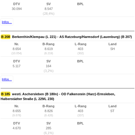
DTV
SV
BPL
30.094
8.547
(28,4%)
Infos...
B 208
Berkenthin/Klempau (L 221) - AS Ratzeburg/Harmsdorf (Lauenburg) (B 207)
Nr.
B-Rang
L-Rang
Land
8.654
8.619
403
SH
(10.054)
(6.219)
(302)
DTV
SV
BPL
5.117
164
(3,2%)
Infos...
B 185
westl. Aschersleben (B 180n) - OD Falkenstein (Harz)-Ermsleben,
Halberstädter Straße (L 229/L 230)
Nr.
B-Rang
L-Rang
Land
8.655
8.826
403
ST
(9.678)
(6.426)
(337)
DTV
SV
BPL
4.670
285
(6,1%)