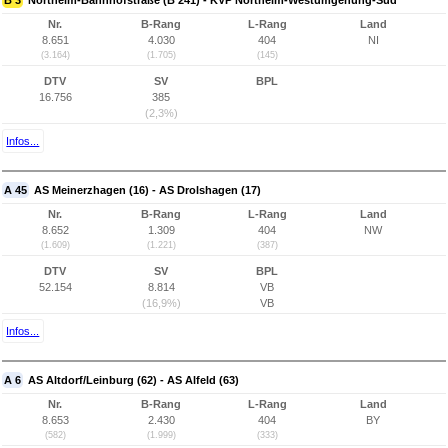
B 3
Northeim-Bahnhofstraße (B 241) - KVP Northeim-Westumgehung-Süd
Nr.
B-Rang
L-Rang
Land
8.651
4.030
404
NI
(3.164)
(1.705)
(145)
DTV
SV
BPL
16.756
385
(2,3%)
Infos...
A 45
AS Meinerzhagen (16) - AS Drolshagen (17)
Nr.
B-Rang
L-Rang
Land
8.652
1.309
404
NW
(1.609)
(1.221)
(387)
DTV
SV
BPL
52.154
8.814
VB
(16,9%)
VB
Infos...
A 6
AS Altdorf/Leinburg (62) - AS Alfeld (63)
Nr.
B-Rang
L-Rang
Land
8.653
2.430
404
BY
(582)
(1.999)
(333)