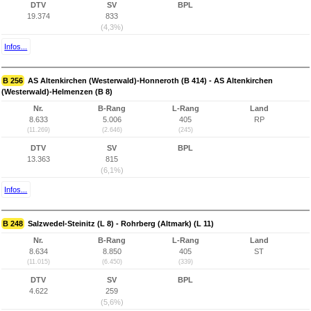
DTV
SV
BPL
19.374
833
(4,3%)
Infos...
B 256
AS Altenkirchen (Westerwald)-Honneroth (B 414) - AS Altenkirchen
(Westerwald)-Helmenzen (B 8)
Nr.
B-Rang
L-Rang
Land
8.633
5.006
405
RP
(11.269)
(2.646)
(245)
DTV
SV
BPL
13.363
815
(6,1%)
Infos...
B 248
Salzwedel-Steinitz (L 8) - Rohrberg (Altmark) (L 11)
Nr.
B-Rang
L-Rang
Land
8.634
8.850
405
ST
(11.015)
(6.450)
(339)
DTV
SV
BPL
4.622
259
(5,6%)