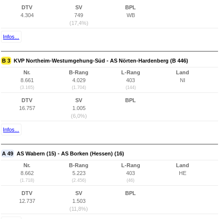
DTV
SV
BPL
4.304
749
WB
(17,4%)
Infos...
B 3
KVP Northeim-Westumgehung-Süd - AS Nörten-Hardenberg (B 446)
Nr.
B-Rang
L-Rang
Land
8.661
4.029
403
NI
(3.165)
(1.704)
(144)
DTV
SV
BPL
16.757
1.005
(6,0%)
Infos...
A 49
AS Wabern (15) - AS Borken (Hessen) (16)
Nr.
B-Rang
L-Rang
Land
8.662
5.223
403
HE
(1.718)
(2.456)
(46)
DTV
SV
BPL
12.737
1.503
(11,8%)