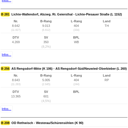
Infos...
B 281
Lichte-Wallendorf, Abzwg. Ri. Geiersthal - Lichte-Piesauer Straße (L 1152)
Nr.
B-Rang
L-Rang
Land
8.642
9.013
404
TH
(11.827)
(6.612)
(334)
DTV
SV
BPL
4.269
350
WB
(8,2%)
Infos...
B 256
AS Rengsdorf-Mitte (K 106) - AS Rengsdorf-Süd/Neuwied-Oberbieber (L 260)
Nr.
B-Rang
L-Rang
Land
8.643
5.005
404
RP
(11.283)
(2.645)
(244)
DTV
SV
BPL
13.365
601
(4,5%)
Infos...
B 208
OD Rethwisch - Westerau/Schürensöhlen (K 90)