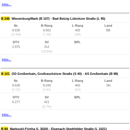
Infos...
B 246
Wiesenburg/Mark (B 107) - Bad Belzig-Lübnitzer Straße (L 95)
Nr.
B-Rang
L-Rang
Land
8.635
9.562
405
BB
(10.908)
(7.160)
(289)
DTV
SV
BPL
2.975
312
(10,5%)
Infos...
B 101
OD Großenhain, Großraschützer Straße (S 40) - AS Großenhain (B 98)
Nr.
B-Rang
L-Rang
Land
8.636
8.049
405
SN
(8.722)
(5.651)
(313)
DTV
SV
BPL
6.277
421
(6,7%)
Infos...
B 84
Marksuhl-Förtha (L 3020) - Eisenach-Stedtfelder Straße (L 1021)