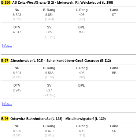
B 180
AS Zeitz-West/Grana (B 2) - Meineweh, Ri. Weickelsdorf (L 198)
Nr.
B-Rang
L-Rang
Land
8.623
8.854
406
ST
(9.528)
(6.454)
(340)
DTV
SV
BPL
4.617
605
WB
(13,1%)
Infos...
B 97
Jänschwalde (L 502) - Schenkendöbern-Groß Gastrose (B 112)
Nr.
B-Rang
L-Rang
Land
8.624
9.568
406
BB
(8.634)
(7.166)
(290)
DTV
SV
BPL
2.945
627
(21,3%)
Infos...
B 96
Oderwitz-Bahnhofstraße (L 128) - Mittelherwigsdorf (L 139)
Nr.
B-Rang
L-Rang
Land
8.625
8.079
406
SN
(8.591)
(5.681)
(314)