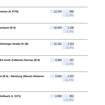
tetten (K 4776)
12.278
896
(7,3%)
enbach (R 6)
16.934
1.236
(7,3%)
Hertinger Straße (K 28)
21.192
1.314
(6,2%)
 AS nördl. Kelkheim-Hornau (B 8)
6.958
167
(2,4%)
t (B 6) - Nienburg (Weser)-Verdener
9.094
1.037
(11,4%)
-Roßbach (L 3171)
6.958
891
(12,8%)