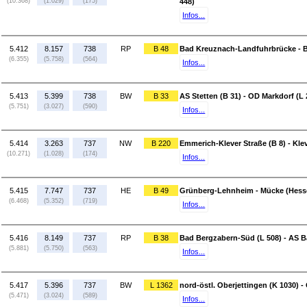
(10.368)
(1.029)
(175)
448)
Infos...
5.412
8.157
738
RP
B 48
Bad Kreuznach-Landfuhrbrücke - 
(6.355)
(5.758)
(564)
Infos...
5.413
5.399
738
BW
B 33
AS Stetten (B 31) - OD Markdorf (L 
(5.751)
(3.027)
(590)
Infos...
5.414
3.263
737
NW
B 220
Emmerich-Klever Straße (B 8) - Kle
(10.271)
(1.028)
(174)
Infos...
5.415
7.747
737
HE
B 49
Grünberg-Lehnheim - Mücke (Hess
(6.468)
(5.352)
(719)
Infos...
5.416
8.149
737
RP
B 38
Bad Bergzabern-Süd (L 508) - AS B
(5.881)
(5.750)
(563)
Infos...
5.417
5.396
737
BW
L 1362
nord-östl. Oberjettingen (K 1030) 
(5.471)
(3.024)
(589)
Infos...