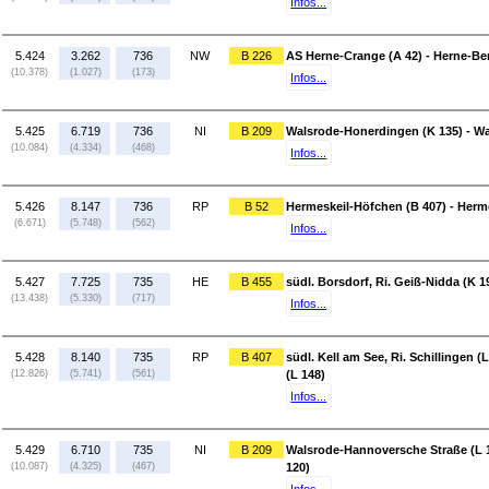
Infos...
5.424
3.262
736
NW
B 226
AS Herne-Crange (A 42) - Herne-Ber
(10.378)
(1.027)
(173)
Infos...
5.425
6.719
736
NI
B 209
Walsrode-Honerdingen (K 135) - Wa
(10.084)
(4.334)
(468)
Infos...
5.426
8.147
736
RP
B 52
Hermeskeil-Höfchen (B 407) - Herme
(6.671)
(5.748)
(562)
Infos...
5.427
7.725
735
HE
B 455
südl. Borsdorf, Ri. Geiß-Nidda (K 1
(13.438)
(5.330)
(717)
Infos...
5.428
8.140
735
RP
B 407
südl. Kell am See, Ri. Schillingen (
(12.826)
(5.741)
(561)
(L 148)
Infos...
5.429
6.710
735
NI
B 209
Walsrode-Hannoversche Straße (L 1
(10.087)
(4.325)
(467)
120)