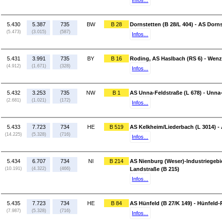
Infos...
5.430
5.387
735
BW
B 28
Dornstetten (B 28/L 404) - AS Dorns
(5.473)
(3.015)
(587)
Infos...
5.431
3.991
735
BY
B 16
Roding, AS Haslbach (RS 6) - Wenz
(4.912)
(1.671)
(328)
Infos...
5.432
3.253
735
NW
B 1
AS Unna-Feldstraße (L 678) - Unna-
(2.681)
(1.021)
(172)
Infos...
5.433
7.723
734
HE
B 519
AS Kelkheim/Liederbach (L 3014) -
(14.225)
(5.328)
(716)
Infos...
5.434
6.707
734
NI
B 214
AS Nienburg (Weser)-Industriegebie
(10.191)
(4.322)
(466)
Landstraße (B 215)
Infos...
5.435
7.723
734
HE
B 84
AS Hünfeld (B 27/K 149) - Hünfeld
(7.987)
(5.328)
(716)
Infos...