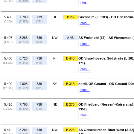
(7.744)
(4.346)
(471)
Infos...
5.406
7.780
739
HE
B 26
Griesheim (L 3303) - OD Griesheim
(5.206)
(5.385)
(721)
Infos...
5.407
3.268
739
NW
A 46
AS Freienohl (67) - AS Wennemen (
(1.687)
(2.272)
(568)
Infos...
5.408
6.726
738
NI
B 440
OD Visselhövede, Südstraße (L 161
(13.289)
(4.341)
(470)
171)
Infos...
5.409
4.008
738
BY
B 318
nördl. OE Gmund - OD Gmund-Dürnb
(12.600)
(1.687)
(331)
Infos...
5.410
7.765
738
HE
B 275
OD Friedberg (Hessen)-Kaiserstraß
(11.722)
(5.370)
(720)
3351)
Infos...
5.411
3.264
738
NW
B 226
AS Gelsenkirchen-Buer-West (A 52)