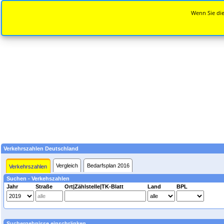
Wenn Sie die
Verkehrszahlen Deutschland
Vergleich
Bedarfsplan 2016
Verkehrszahlen
Suchen - Verkehszahlen
Jahr
Straße
Ort|Zählstelle|TK-Blatt
Land
BPL
Suchergebnisse einschränken