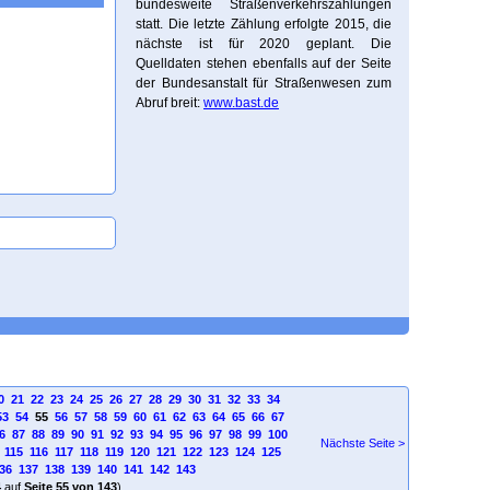
bundesweite Straßenverkehrszählungen
statt. Die letzte Zählung erfolgte 2015, die
nächste ist für 2020 geplant. Die
Quelldaten stehen ebenfalls auf der Seite
der Bundesanstalt für Straßenwesen zum
Abruf breit:
www.bast.de
0
21
22
23
24
25
26
27
28
29
30
31
32
33
34
53
54
55
56
57
58
59
60
61
62
63
64
65
66
67
6
87
88
89
90
91
92
93
94
95
96
97
98
99
100
Nächste Seite >
115
116
117
118
119
120
121
122
123
124
125
36
137
138
139
140
141
142
143
4
auf
Seite 55 von 143
)