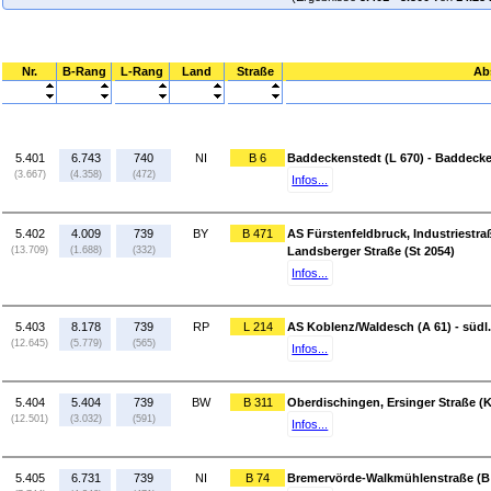
Nr.
B-Rang
L-Rang
Land
Straße
Ab
5.401
6.743
740
NI
B 6
Baddeckenstedt (L 670) - Baddecke
(3.667)
(4.358)
(472)
Infos...
5.402
4.009
739
BY
B 471
AS Fürstenfeldbruck, Industriestra
(13.709)
(1.688)
(332)
Landsberger Straße (St 2054)
Infos...
5.403
8.178
739
RP
L 214
AS Koblenz/Waldesch (A 61) - südl.
(12.645)
(5.779)
(565)
Infos...
5.404
5.404
739
BW
B 311
Oberdischingen, Ersinger Straße (K
(12.501)
(3.032)
(591)
Infos...
5.405
6.731
739
NI
B 74
Bremervörde-Walkmühlenstraße (B 