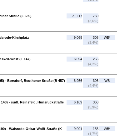
liner Straße (L 639)
21.117
760
(3,6%)
lsrode-Kirchplatz
9.069
308
WB*
(3,4%)
skeil-West (L 147)
6.094
256
(4,2%)
95) - Borsdorf, Beuthener Straße (B 457)
6.956
306
WB
(4,4%)
L 143) - südl. Reinsfeld, Hunsrückstraße
6.109
360
(5,9%)
90) - Walsrode-Oskar-Wolff-Straße (K
9.091
155
WB*
(1,7%)