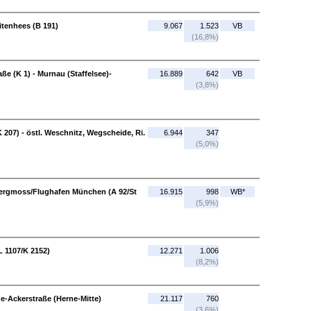
itenhees (B 191)
9.067
1.523
VB
(16,8%)
ße (K 1) - Murnau (Staffelsee)-
16.889
642
VB
(3,8%)
207) - östl. Weschnitz, Wegscheide, Ri.
6.944
347
(5,0%)
ergmoss/Flughafen München (A 92/St
16.915
998
WB*
(5,9%)
 1107/K 2152)
12.271
1.006
(8,2%)
ne-Ackerstraße (Herne-Mitte)
21.117
760
(3,6%)