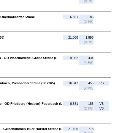
(8,5%)
-Obermordorfer Straße
6.851
185
(2,7%)
68)
21.068
1.896
(9,0%)
) - OD Visselhövede, Große Straße (L
9.052
434
(4,8%)
ach, Miesbacher Straße (St 2365)
16.847
455
VB
(2,7%)
e - OD Friedberg (Hessen)-Fauerbach (L
6.881
186
VB
(2,7%)
VB
 - Gelsenkirchen-Buer-Horster Straße (L
21.106
718