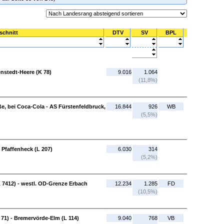
schnitt
DTV
SV
BPL
nstedt-Heere (K 78)
9.016
1.064
(11,8%)
ße, bei Coca-Cola - AS Fürstenfeldbruck,
16.844
926
WB
(5,5%)
 Pfaffenheck (L 207)
6.030
314
(5,2%)
 7412) - westl. OD-Grenze Erbach
12.234
1.285
FD
(10,5%)
71) - Bremervörde-Elm (L 114)
9.040
768
VB