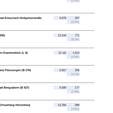
(3,4%)
Bad Kreuznach-Hofgartenstraße
6.076
207
(3,4%)
205)
12.244
771
(6,3%)
ve-Oraniendeich (L 8)
21.111
1.013
(4,8%)
en)-Flensungen (B 276)
6.917
256
(3,7%)
ad Bergzabern (B 427)
6.090
177
(2,9%)
- Ortsanfang Herrenberg
12.256
588
(4,8%)