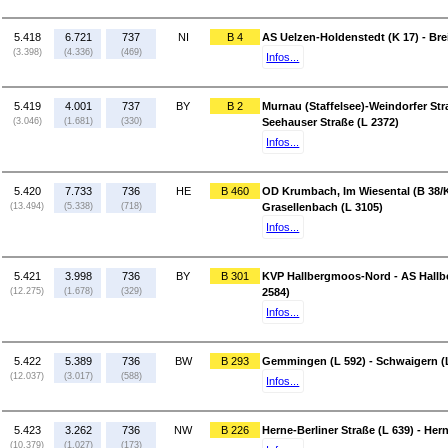
5.418
6.721
737
NI
B 4
AS Uelzen-Holdenstedt (K 17) - Bre
(3.398)
(4.336)
(469)
Infos...
5.419
4.001
737
BY
B 2
Murnau (Staffelsee)-Weindorfer Stra
(3.046)
(1.681)
(330)
Seehauser Straße (L 2372)
Infos...
5.420
7.733
736
HE
B 460
OD Krumbach, Im Wiesental (B 38/K 
(13.494)
(5.338)
(718)
Grasellenbach (L 3105)
Infos...
5.421
3.998
736
BY
B 301
KVP Hallbergmoos-Nord - AS Hallb
(12.275)
(1.678)
(329)
2584)
Infos...
5.422
5.389
736
BW
B 293
Gemmingen (L 592) - Schwaigern (L
(12.037)
(3.017)
(588)
Infos...
5.423
3.262
736
NW
B 226
Herne-Berliner Straße (L 639) - Her
(10.379)
(1.027)
(173)