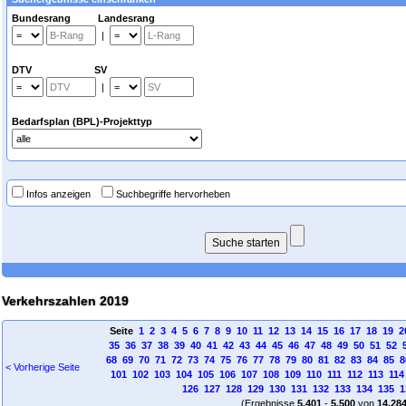
Bundesrang Landesrang
|
DTV SV
|
Bedarfsplan (BPL)-Projekttyp
Infos anzeigen
Suchbegriffe hervorheben
Verkehrszahlen 2019
Seite
1
2
3
4
5
6
7
8
9
10
11
12
13
14
15
16
17
18
19
2
35
36
37
38
39
40
41
42
43
44
45
46
47
48
49
50
51
52
68
69
70
71
72
73
74
75
76
77
78
79
80
81
82
83
84
85
8
< Vorherige Seite
101
102
103
104
105
106
107
108
109
110
111
112
113
114
126
127
128
129
130
131
132
133
134
135
1
(Ergebnisse
5.401
-
5.500
von
14.28