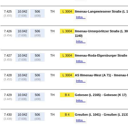
7.425
10.042
506
TH
L 3004
Ilmenau-Langewiesener Straße (L 1
(3.455)
(7.638)
(436)
Infos...
7.426
10.042
506
TH
L 3004
Ilmenau-Unterpörlitzer Straße (L 3
(3.454)
(7.638)
(436)
1140)
Infos...
7.427
10.042
506
TH
L 3004
Ilmenau-Roda-Elgersburger Straße -
(3.453)
(7.638)
(436)
Infos...
7.428
10.042
506
TH
L 3004
AS Illmenau-West (A 71) - Ilmenau
(3.452)
(7.638)
(436)
Infos...
7.429
10.042
506
TH
B 4
Gebesee (L 2165) - Gebesee (K 17)
(3.445)
(7.638)
(436)
Infos...
7.430
10.042
506
TH
B 4
Greußen (L 1041) - Greußen (L 213
(3.438)
(7.638)
(436)
Infos...