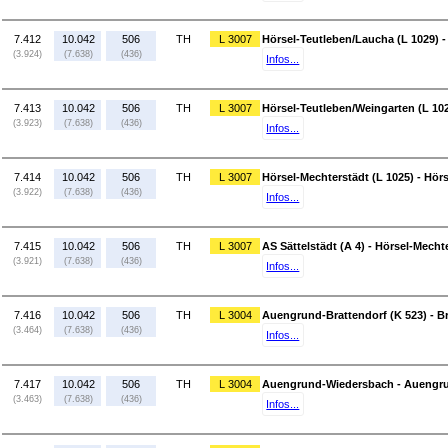
7.412
10.042
506
TH
L 3007
Hörsel-Teutleben/Laucha (L 1029) 
(3.924)
(7.638)
(436)
Infos...
7.413
10.042
506
TH
L 3007
Hörsel-Teutleben/Weingarten (L 102
(3.923)
(7.638)
(436)
Infos...
7.414
10.042
506
TH
L 3007
Hörsel-Mechterstädt (L 1025) - Hör
(3.922)
(7.638)
(436)
Infos...
7.415
10.042
506
TH
L 3007
AS Sättelstädt (A 4) - Hörsel-Mecht
(3.921)
(7.638)
(436)
Infos...
7.416
10.042
506
TH
L 3004
Auengrund-Brattendorf (K 523) - B
(3.464)
(7.638)
(436)
Infos...
7.417
10.042
506
TH
L 3004
Auengrund-Wiedersbach - Auengrun
(3.463)
(7.638)
(436)
Infos...