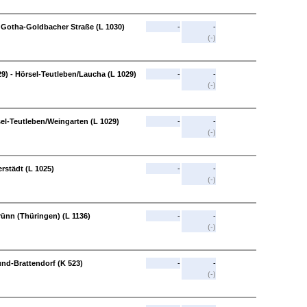
- Gotha-Goldbacher Straße (L 1030)
-
-
(-)
9) - Hörsel-Teutleben/Laucha (L 1029)
-
-
(-)
sel-Teutleben/Weingarten (L 1029)
-
-
(-)
erstädt (L 1025)
-
-
(-)
rünn (Thüringen) (L 1136)
-
-
(-)
d-Brattendorf (K 523)
-
-
(-)