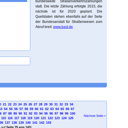
bundesweite Straßenverkehrszählungen
statt. Die letzte Zählung erfolgte 2015, die
nächste ist für 2020 geplant. Die
Quelldaten stehen ebenfalls auf der Seite
der Bundesanstalt für Straßenwesen zum
Abruf breit:
www.bast.de
0
21
22
23
24
25
26
27
28
29
30
31
32
33
34
53
54
55
56
57
58
59
60
61
62
63
64
65
66
67
6
87
88
89
90
91
92
93
94
95
96
97
98
99
100
Nächste Seite >
115
116
117
118
119
120
121
122
123
124
125
36
137
138
139
140
141
142
143
4
auf
Seite 75 von 143
)