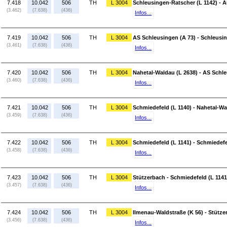
7.418
10.042
506
TH
L 3004
Schleusingen-Ratscher (L 1142) -
(3.462)
(7.638)
(436)
Infos...
7.419
10.042
506
TH
L 3004
AS Schleusingen (A 73) - Schleusi
(3.461)
(7.638)
(436)
Infos...
7.420
10.042
506
TH
L 3004
Nahetal-Waldau (L 2638) - AS Schle
(3.460)
(7.638)
(436)
Infos...
7.421
10.042
506
TH
L 3004
Schmiedefeld (L 1140) - Nahetal-Wa
(3.459)
(7.638)
(436)
Infos...
7.422
10.042
506
TH
L 3004
Schmiedefeld (L 1141) - Schmiedefe
(3.458)
(7.638)
(436)
Infos...
7.423
10.042
506
TH
L 3004
Stützerbach - Schmiedefeld (L 1141
(3.457)
(7.638)
(436)
Infos...
7.424
10.042
506
TH
L 3004
Ilmenau-Waldstraße (K 56) - Stütze
(3.456)
(7.638)
(436)
Infos...