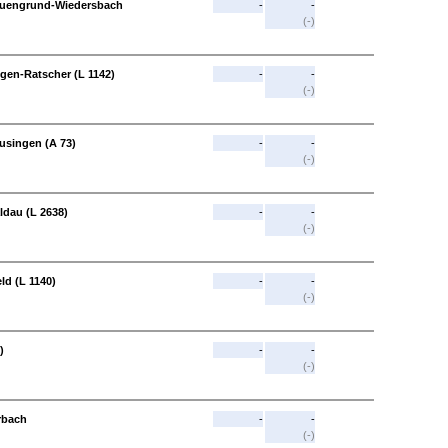
 Auengrund-Wiedersbach
-
-
(-)
ngen-Ratscher (L 1142)
-
-
(-)
usingen (A 73)
-
-
(-)
ldau (L 2638)
-
-
(-)
ld (L 1140)
-
-
(-)
)
-
-
(-)
rbach
-
-
(-)