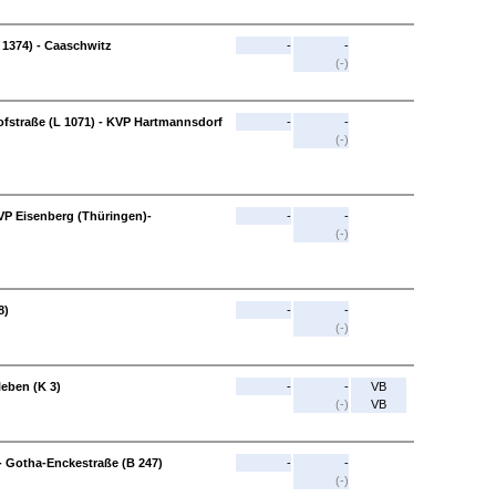
1374) - Caaschwitz
-
-
(-)
fstraße (L 1071) - KVP Hartmannsdorf
-
-
(-)
KVP Eisenberg (Thüringen)-
-
-
(-)
8)
-
-
(-)
leben (K 3)
-
-
VB
(-)
VB
- Gotha-Enckestraße (B 247)
-
-
(-)