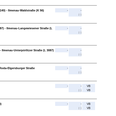
140) - Ilmenau-Waldstraße (K 56)
-
-
(-)
087) - Ilmenau-Langewiesener Straße (L
-
-
(-)
 Ilmenau-Unterpörlitzer Straße (L 3087)
-
-
(-)
-Roda-Elgersburger Straße
-
-
(-)
-
-
VB
(-)
VB
3)
-
-
VB
(-)
VB