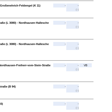
 Großenehrich-Feldengel (K 11)
-
-
(-)
aße (L 3080) - Nordhausen-Hallesche
-
-
(-)
aße (L 3080) - Nordhausen-Hallesche
-
-
(-)
Nordhausen-Freiherr-vom-Stein-Straße
-
-
VB
(-)
straße (B 94)
-
-
(-)
03)
-
-
(-)