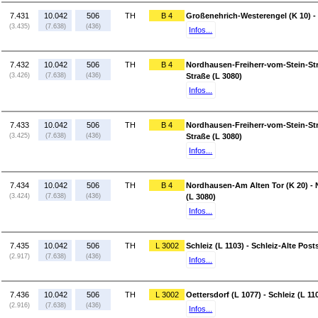
7.431
10.042
506
TH
B 4
Großenehrich-Westerengel (K 10) -
(3.435)
(7.638)
(436)
Infos...
7.432
10.042
506
TH
B 4
Nordhausen-Freiherr-vom-Stein-Str
(3.426)
(7.638)
(436)
Straße (L 3080)
Infos...
7.433
10.042
506
TH
B 4
Nordhausen-Freiherr-vom-Stein-Str
(3.425)
(7.638)
(436)
Straße (L 3080)
Infos...
7.434
10.042
506
TH
B 4
Nordhausen-Am Alten Tor (K 20) - 
(3.424)
(7.638)
(436)
(L 3080)
Infos...
7.435
10.042
506
TH
L 3002
Schleiz (L 1103) - Schleiz-Alte Post
(2.917)
(7.638)
(436)
Infos...
7.436
10.042
506
TH
L 3002
Oettersdorf (L 1077) - Schleiz (L 11
(2.916)
(7.638)
(436)
Infos...