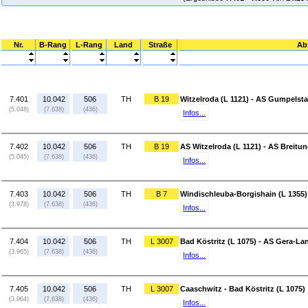
Nr.
B-Rang
L-Rang
Land
Straße
Ab
7.401
10.042
506
TH
B 19
Witzelroda (L 1121) - AS Gumpelsta
(5.048)
(7.638)
(436)
Infos...
7.402
10.042
506
TH
B 19
AS Witzelroda (L 1121) - AS Breitu
(5.045)
(7.638)
(436)
Infos...
7.403
10.042
506
TH
B 7
Windischleuba-Borgishain (L 1355)
(3.978)
(7.638)
(436)
Infos...
7.404
10.042
506
TH
L 3007
Bad Köstritz (L 1075) - AS Gera-La
(3.965)
(7.638)
(436)
Infos...
7.405
10.042
506
TH
L 3007
Caaschwitz - Bad Köstritz (L 1075)
(3.964)
(7.638)
(436)
Infos...