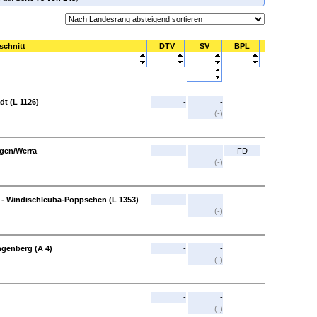
schnitt
DTV
SV
BPL
dt (L 1126)
-
-
(-)
ngen/Werra
-
-
FD
(-)
 - Windischleuba-Pöppschen (L 1353)
-
-
(-)
ngenberg (A 4)
-
-
(-)
-
-
(-)