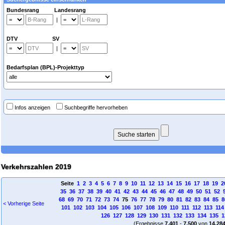
Bundesrang Landesrang
|
DTV SV
|
Bedarfsplan (BPL)-Projekttyp
Infos anzeigen
Suchbegriffe hervorheben
Verkehrszahlen 2019
Seite
1
2
3
4
5
6
7
8
9
10
11
12
13
14
15
16
17
18
19
2
35
36
37
38
39
40
41
42
43
44
45
46
47
48
49
50
51
52
68
69
70
71
72
73
74
75
76
77
78
79
80
81
82
83
84
85
8
< Vorherige Seite
101
102
103
104
105
106
107
108
109
110
111
112
113
114
126
127
128
129
130
131
132
133
134
135
1
(Ergebnisse
7.401
-
7.500
von
14.28