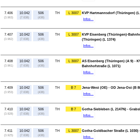
7.406
10.042
506
TH
L 3007
KVP Hartmannsdorf (Thüringen) (L 
(3.963)
(7.638)
(436)
Infos...
7.407
10.042
506
TH
L 3007
KVP Eisenberg (Thüringen)-Bahnho
(3.962)
(7.638)
(436)
(Thüringen) (L 1374)
Infos...
7.408
10.042
506
TH
L 3007
AS Eisenberg (Thüringen) (A 9) - 
(3.961)
(7.638)
(436)
Bahnhofstraße (L 1071)
Infos...
7.409
10.042
506
TH
B 7
Jena-West (OE) - OD Jena-Ost (B 8
(3.953)
(7.638)
(436)
Infos...
7.410
10.042
506
TH
B 7
Gotha-Siebleben (L 2147N) - Grabs
(3.928)
(7.638)
(436)
Infos...
7.411
10.042
506
TH
L 3007
Gotha-Goldbacher Straße (L 1030) 
(3.925)
(7.638)
(436)
Infos...