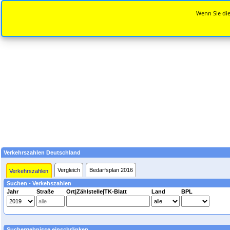
Wenn Sie die
Verkehrszahlen Deutschland
Vergleich
Bedarfsplan 2016
Verkehrszahlen
Suchen - Verkehszahlen
Jahr
Straße
Ort|Zählstelle|TK-Blatt
Land
BPL
Suchergebnisse einschränken