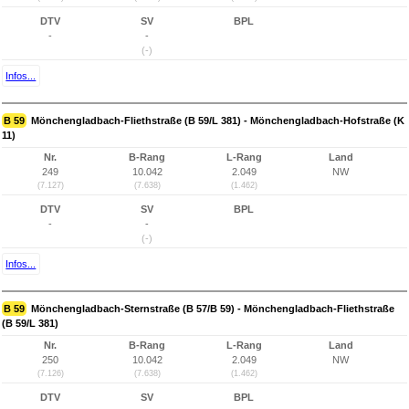
DTV
SV
BPL
-
-
(-)
Infos...
B 59
Mönchengladbach-Fliethstraße (B 59/L 381) - Mönchengladbach-Hofstraße (K
11)
Nr.
B-Rang
L-Rang
Land
249
10.042
2.049
NW
(7.127)
(7.638)
(1.462)
DTV
SV
BPL
-
-
(-)
Infos...
B 59
Mönchengladbach-Sternstraße (B 57/B 59) - Mönchengladbach-Fliethstraße
(B 59/L 381)
Nr.
B-Rang
L-Rang
Land
250
10.042
2.049
NW
(7.126)
(7.638)
(1.462)
DTV
SV
BPL