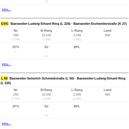
(-)
Infos...
GVS
Baesweiler-Ludwig-Erhard-Ring (L 225) - Baesweiler-Eschweilerstraße (K 27)
Nr.
B-Rang
L-Rang
Land
258
10.042
2.049
NW
(7.048)
(7.638)
(1.462)
DTV
SV
BPL
-
-
(-)
Infos...
L 50
Baesweiler-Setterich-Schmiedstraße (L 50) - Baesweiler-Ludwig-Erhard-Ring
(L 225)
Nr.
B-Rang
L-Rang
Land
259
10.042
2.049
NW
(7.047)
(7.638)
(1.462)
DTV
SV
BPL
-
-
(-)
Infos...