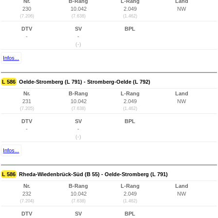
Nr.
B-Rang
L-Rang
Land
230
10.042
2.049
NW
(7.206)
(7.638)
(1.462)
DTV
SV
BPL
-
-
(-)
Infos...
L 586
Oelde-Stromberg (L 791) - Stromberg-Oelde (L 792)
Nr.
B-Rang
L-Rang
Land
231
10.042
2.049
NW
(7.205)
(7.638)
(1.462)
DTV
SV
BPL
-
-
(-)
Infos...
L 586
Rheda-Wiedenbrück-Süd (B 55) - Oelde-Stromberg (L 791)
Nr.
B-Rang
L-Rang
Land
232
10.042
2.049
NW
(7.204)
(7.638)
(1.462)
DTV
SV
BPL