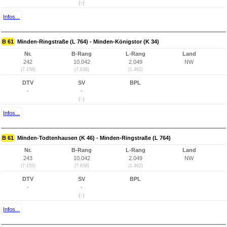
(-)
Infos...
B 61
Minden-Ringstraße (L 764) - Minden-Königstor (K 34)
Nr.
B-Rang
L-Rang
Land
242
10.042
2.049
NW
(7.156)
(7.638)
(1.462)
DTV
SV
BPL
-
-
(-)
Infos...
B 61
Minden-Todtenhausen (K 46) - Minden-Ringstraße (L 764)
Nr.
B-Rang
L-Rang
Land
243
10.042
2.049
NW
(7.155)
(7.638)
(1.462)
DTV
SV
BPL
-
-
(-)
Infos...