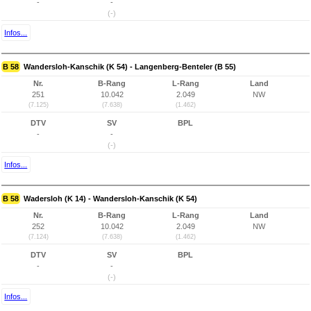
-
-
(-)
Infos...
B 58
Wandersloh-Kanschik (K 54) - Langenberg-Benteler (B 55)
Nr.
B-Rang
L-Rang
Land
251
10.042
2.049
NW
(7.125)
(7.638)
(1.462)
DTV
SV
BPL
-
-
(-)
Infos...
B 58
Wadersloh (K 14) - Wandersloh-Kanschik (K 54)
Nr.
B-Rang
L-Rang
Land
252
10.042
2.049
NW
(7.124)
(7.638)
(1.462)
DTV
SV
BPL
-
-
(-)
Infos...