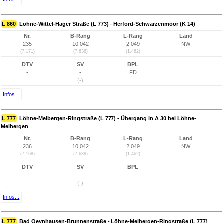
L 860
Löhne-Wittel-Häger Straße (L 773) - Herford-Schwarzenmoor (K 14)
Nr.
B-Rang
L-Rang
Land
235
10.042
2.049
NW
(7.171)
(7.638)
(1.462)
DTV
SV
BPL
-
-
FD
(-)
Infos...
L 777
Löhne-Melbergen-Ringstraße (L 777) - Übergang in A 30 bei Löhne-
Melbergen
Nr.
B-Rang
L-Rang
Land
236
10.042
2.049
NW
(7.168)
(7.638)
(1.462)
DTV
SV
BPL
-
-
(-)
Infos...
L 777
Bad Oeynhausen-Brunnenstraße - Löhne-Melbergen-Ringstraße (L 777)