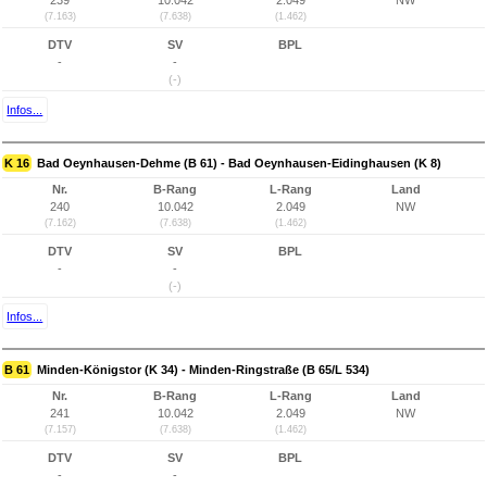
239
10.042
2.049
NW
(7.163)
(7.638)
(1.462)
DTV
SV
BPL
-
-
(-)
Infos...
K 16
Bad Oeynhausen-Dehme (B 61) - Bad Oeynhausen-Eidinghausen (K 8)
Nr.
B-Rang
L-Rang
Land
240
10.042
2.049
NW
(7.162)
(7.638)
(1.462)
DTV
SV
BPL
-
-
(-)
Infos...
B 61
Minden-Königstor (K 34) - Minden-Ringstraße (B 65/L 534)
Nr.
B-Rang
L-Rang
Land
241
10.042
2.049
NW
(7.157)
(7.638)
(1.462)
DTV
SV
BPL
-
-