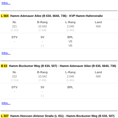
Infos...
L 664
Hamm-Adenauer Allee (B 63/L 664/L 736) - KVP Hamm-Hafenstraße
Nr.
B-Rang
L-Rang
Land
221
10.042
2.049
NW
(7.215)
(7.638)
(1.462)
DTV
SV
BPL
-
-
VB
(-)
VB
Infos...
B 63
Hamm-Bockumer Weg (B 63/L 507) - Hamm-Adenauer Allee (B 63/L 664/L 736)
Nr.
B-Rang
L-Rang
Land
222
10.042
2.049
NW
(7.214)
(7.638)
(1.462)
DTV
SV
BPL
-
-
(-)
Infos...
L 507
Hamm-Heessen-Ahlener Straße (L 811) - Hamm-Bockumer Weg (B 63/L 507)