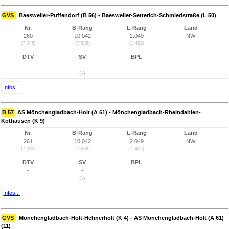
GVS
Baesweiler-Puffendorf (B 56) - Baesweiler-Setterich-Schmiedstraße (L 50)
Nr.
B-Rang
L-Rang
Land
260
10.042
2.049
NW
(7.046)
(7.638)
(1.462)
DTV
SV
BPL
-
-
(-)
Infos...
B 57
AS Mönchengladbach-Holt (A 61) - Mönchengladbach-Rheindahlen-
Kothausen (K 9)
Nr.
B-Rang
L-Rang
Land
261
10.042
2.049
NW
(7.030)
(7.638)
(1.462)
DTV
SV
BPL
-
-
(-)
Infos...
GVS
Mönchengladbach-Holt-Hehnerholt (K 4) - AS Mönchengladbach-Holt (A 61)
(11)