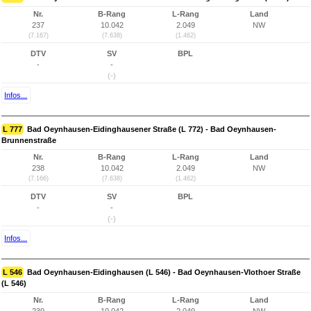
Nr.
B-Rang
L-Rang
Land
237
10.042
2.049
NW
(7.167)
(7.638)
(1.462)
DTV
SV
BPL
-
-
(-)
Infos...
L 777
Bad Oeynhausen-Eidinghausener Straße (L 772) - Bad Oeynhausen-
Brunnenstraße
Nr.
B-Rang
L-Rang
Land
238
10.042
2.049
NW
(7.166)
(7.638)
(1.462)
DTV
SV
BPL
-
-
(-)
Infos...
L 546
Bad Oeynhausen-Eidinghausen (L 546) - Bad Oeynhausen-Vlothoer Straße
(L 546)
Nr.
B-Rang
L-Rang
Land