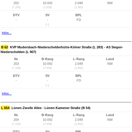
202
10.042
2.049
NW
(7.250)
(7.638)
(1.462)
DTV
SV
BPL
-
-
FD
(-)
Infos...
B 62
KVP Mudersbach-Niederschelderhütte-Kölner Straße (L 283) - AS Siegen-
Niederschelden (L 907)
Nr.
B-Rang
L-Rang
Land
203
10.042
2.049
NW
(7.249)
(7.638)
(1.462)
DTV
SV
BPL
-
-
FD
(-)
Infos...
L 654
Lünen-Zwolle Allee - Lünen-Kamener Straße (B 54)
Nr.
B-Rang
L-Rang
Land
204
10.042
2.049
NW
(7.234)
(7.638)
(1.462)
DTV
SV
BPL