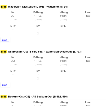
B 58
Wadersloh-Diestedde (L 793) - Wadersloh (K 14)
Nr.
B-Rang
L-Rang
Land
253
10.042
2.049
NW
(7.123)
(7.638)
(1.462)
DTV
SV
BPL
-
-
(-)
Infos...
B 58
AS Beckum-Ost (B 58/L 586) - Wadersloh-Diestedde (L 793)
Nr.
B-Rang
L-Rang
Land
254
10.042
2.049
NW
(7.122)
(7.638)
(1.462)
DTV
SV
BPL
-
-
(-)
Infos...
B 58
Beckum-Ost (OE) - AS Beckum-Ost (B 58/L 586)
Nr.
B-Rang
L-Rang
Land