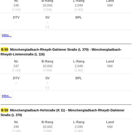
Nr.
B-Rang
L-Rang
Land
246
10.042
2.049
NW
(7.130)
(7.638)
(1.462)
DTV
SV
BPL
-
-
(-)
Infos...
B 59
Mönchengladbach-Rheydt-Dahlener Straße (L 370) - Mönchengladbach-
Rheydt-Limtenstraße (L 116)
Nr.
B-Rang
L-Rang
Land
247
10.042
2.049
NW
(7.129)
(7.638)
(1.462)
DTV
SV
BPL
-
-
(-)
Infos...
B 59
Mönchengladbach-Hofstraße (K 11) - Mönchengladbach-Rheydt-Dahlener
Straße (L 370)
Nr.
B-Rang
L-Rang
Land
248
10.042
2.049
NW
(7.128)
(7.638)
(1.462)