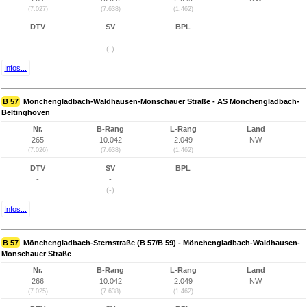
(7.027)
(7.638)
(1.462)
DTV
SV
BPL
-
-
(-)
Infos...
B 57
Mönchengladbach-Waldhausen-Monschauer Straße - AS Mönchengladbach-
Beltinghoven
Nr.
B-Rang
L-Rang
Land
265
10.042
2.049
NW
(7.026)
(7.638)
(1.462)
DTV
SV
BPL
-
-
(-)
Infos...
B 57
Mönchengladbach-Sternstraße (B 57/B 59) - Mönchengladbach-Waldhausen-
Monschauer Straße
Nr.
B-Rang
L-Rang
Land
266
10.042
2.049
NW
(7.025)
(7.638)
(1.462)