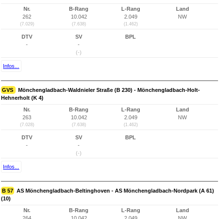
Nr.
B-Rang
L-Rang
Land
262
10.042
2.049
NW
(7.029)
(7.638)
(1.462)
DTV
SV
BPL
-
-
(-)
Infos...
GVS
Mönchengladbach-Waldnieler Straße (B 230) - Mönchengladbach-Holt-
Hehnerholt (K 4)
Nr.
B-Rang
L-Rang
Land
263
10.042
2.049
NW
(7.028)
(7.638)
(1.462)
DTV
SV
BPL
-
-
(-)
Infos...
B 57
AS Mönchengladbach-Beltinghoven - AS Mönchengladbach-Nordpark (A 61)
(10)
Nr.
B-Rang
L-Rang
Land
264
10.042
2.049
NW