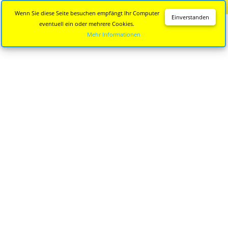
Diese Seite wird nicht mehr aktualisiert.
Zur neuen Seite
Wenn Sie diese Seite besuchen empfängt Ihr Computer
Einverstanden
eventuell ein oder mehrere Cookies.
Mehr Informationen