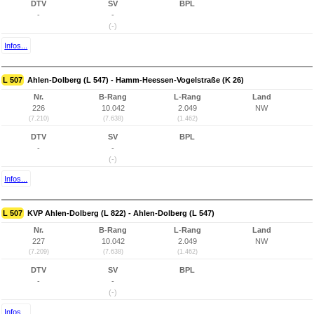
DTV
SV
BPL
-
-
(-)
Infos...
L 507
Ahlen-Dolberg (L 547) - Hamm-Heessen-Vogelstraße (K 26)
Nr.
B-Rang
L-Rang
Land
226
10.042
2.049
NW
(7.210)
(7.638)
(1.462)
DTV
SV
BPL
-
-
(-)
Infos...
L 507
KVP Ahlen-Dolberg (L 822) - Ahlen-Dolberg (L 547)
Nr.
B-Rang
L-Rang
Land
227
10.042
2.049
NW
(7.209)
(7.638)
(1.462)
DTV
SV
BPL
-
-
(-)
Infos...