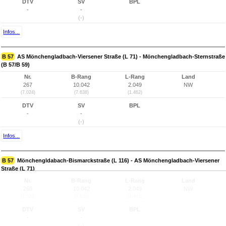
DTV
SV
BPL
-
-
(-)
Infos...
B 57
AS Mönchengladbach-Viersener Straße (L 71) - Mönchengladbach-Sternstraße
(B 57/B 59)
Nr.
B-Rang
L-Rang
Land
267
10.042
2.049
NW
(7.024)
(7.638)
(1.462)
DTV
SV
BPL
-
-
(-)
Infos...
B 57
Mönchengldabach-Bismarckstraße (L 116) - AS Mönchengladbach-Viersener
Straße (L 71)
Nr.
B-Rang
L-Rang
Land
268
10.042
2.049
NW
(7.023)
(7.638)
(1.462)
DTV
SV
BPL
-
-
(-)