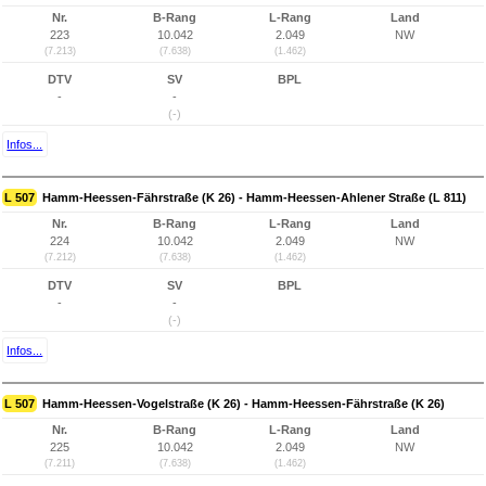
Nr.
B-Rang
L-Rang
Land
223
10.042
2.049
NW
(7.213)
(7.638)
(1.462)
DTV
SV
BPL
-
-
(-)
Infos...
L 507
Hamm-Heessen-Fährstraße (K 26) - Hamm-Heessen-Ahlener Straße (L 811)
Nr.
B-Rang
L-Rang
Land
224
10.042
2.049
NW
(7.212)
(7.638)
(1.462)
DTV
SV
BPL
-
-
(-)
Infos...
L 507
Hamm-Heessen-Vogelstraße (K 26) - Hamm-Heessen-Fährstraße (K 26)
Nr.
B-Rang
L-Rang
Land
225
10.042
2.049
NW
(7.211)
(7.638)
(1.462)