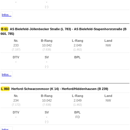
-
-
(-)
Infos...
B 61
AS Bielefeld-Jöllenbecker Straße (L 783) - AS Bielefeld-Stapenhorststraße (B
66/L 785)
Nr.
B-Rang
L-Rang
Land
233
10.042
2.049
NW
(7.187)
(7.638)
(1.462)
DTV
SV
BPL
-
-
(-)
Infos...
L 860
Herford-Schwarzenmoor (K 14) - Herford/Hiddenhausen (B 239)
Nr.
B-Rang
L-Rang
Land
234
10.042
2.049
NW
(7.172)
(7.638)
(1.462)
DTV
SV
BPL
-
-
FD
(-)
Infos...