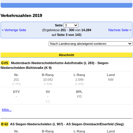
Verkehrszahlen 2019
Seite
< Vorherige Seite
(Ergebnisse
201
-
300
von
14.284
Nächste Seite >
auf
Seite 3 von 143
)
Abschnitt
GVS
Mudersbach-Niederschelderhütte-Adolfstraße (L 283) - Siegen-
Niederschelden-Bühlstraße (K 9)
Nr.
B-Rang
L-Rang
Land
201
10.042
2.049
NW
(7.251)
(7.638)
(1.462)
DTV
SV
BPL
-
-
FD
(-)
Infos...
B 62
AS Siegen-Niederschelden (L 907) - AS Siegen-Dreisbach/Eiserfeld (Sieg)
Nr.
B-Rang
L-Rang
Land