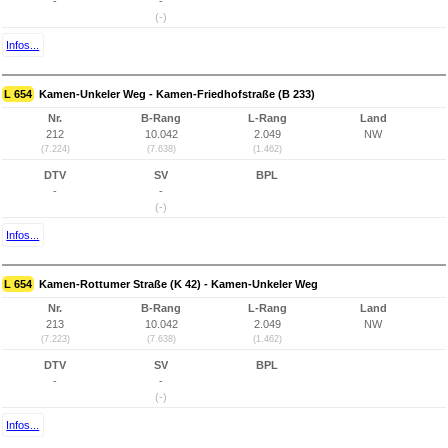
-
-
(-)
Infos...
L 654
Kamen-Unkeler Weg - Kamen-Friedhofstraße (B 233)
Nr.
B-Rang
L-Rang
Land
212
10.042
2.049
NW
(7.224)
(7.638)
(1.462)
DTV
SV
BPL
-
-
(-)
Infos...
L 654
Kamen-Rottumer Straße (K 42) - Kamen-Unkeler Weg
Nr.
B-Rang
L-Rang
Land
213
10.042
2.049
NW
(7.223)
(7.638)
(1.462)
DTV
SV
BPL
-
-
(-)
Infos...