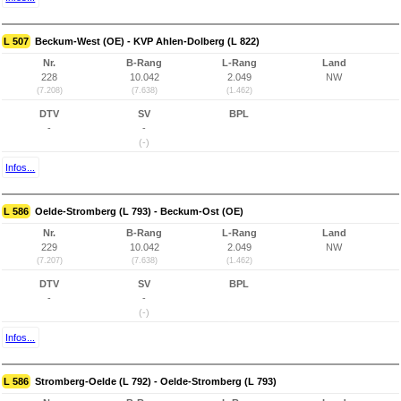
L 507
Beckum-West (OE) - KVP Ahlen-Dolberg (L 822)
Nr.
B-Rang
L-Rang
Land
228
10.042
2.049
NW
(7.208)
(7.638)
(1.462)
DTV
SV
BPL
-
-
(-)
Infos...
L 586
Oelde-Stromberg (L 793) - Beckum-Ost (OE)
Nr.
B-Rang
L-Rang
Land
229
10.042
2.049
NW
(7.207)
(7.638)
(1.462)
DTV
SV
BPL
-
-
(-)
Infos...
L 586
Stromberg-Oelde (L 792) - Oelde-Stromberg (L 793)