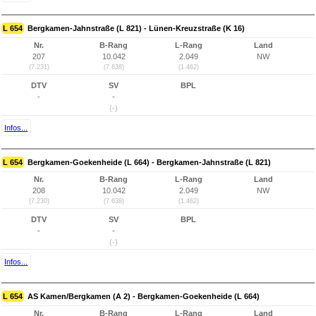
L 654
Bergkamen-Jahnstraße (L 821) - Lünen-Kreuzstraße (K 16)
Nr.
B-Rang
L-Rang
Land
207
10.042
2.049
NW
(7.231)
(7.638)
(1.462)
DTV
SV
BPL
-
-
(-)
Infos...
L 654
Bergkamen-Goekenheide (L 664) - Bergkamen-Jahnstraße (L 821)
Nr.
B-Rang
L-Rang
Land
208
10.042
2.049
NW
(7.230)
(7.638)
(1.462)
DTV
SV
BPL
-
-
(-)
Infos...
L 654
AS Kamen/Bergkamen (A 2) - Bergkamen-Goekenheide (L 664)
Nr.
B-Rang
L-Rang
Land