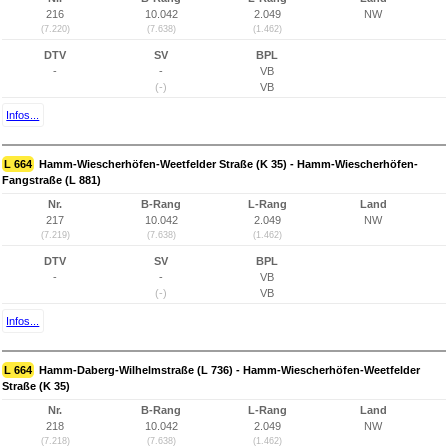
216
10.042
2.049
NW
(7.220)
(7.638)
(1.462)
DTV
SV
BPL
-
-
VB
(-)
VB
Infos...
L 664
Hamm-Wiescherhöfen-Weetfelder Straße (K 35) - Hamm-Wiescherhöfen-
Fangstraße (L 881)
Nr.
B-Rang
L-Rang
Land
217
10.042
2.049
NW
(7.219)
(7.638)
(1.462)
DTV
SV
BPL
-
-
VB
(-)
VB
Infos...
L 664
Hamm-Daberg-Wilhelmstraße (L 736) - Hamm-Wiescherhöfen-Weetfelder
Straße (K 35)
Nr.
B-Rang
L-Rang
Land
218
10.042
2.049
NW
(7.218)
(7.638)
(1.462)