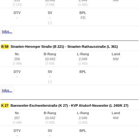
255
10.042
2.049
NW
(7.121)
(7.638)
(1.462)
DTV
SV
BPL
-
-
FD
(-)
Infos...
B 58
Straelen-Heronger Straße (B 221) - Straelen-Rathausstraße (L 361)
Nr.
B-Rang
L-Rang
Land
256
10.042
2.049
NW
(7.069)
(7.638)
(1.462)
DTV
SV
BPL
-
-
(-)
Infos...
K 27
Baesweiler-Eschweilerstraße (K 27) - KVP Alsdorf-Neuweiler (L 240/K 27)
Nr.
B-Rang
L-Rang
Land
257
10.042
2.049
NW
(7.049)
(7.638)
(1.462)
DTV
SV
BPL
-
-