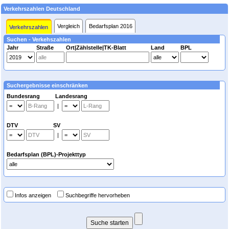
Verkehrszahlen Deutschland
Vergleich
Bedarfsplan 2016
Verkehrszahlen
Suchen - Verkehszahlen
Jahr
Straße
Ort|Zählstelle|TK-Blatt
Land
BPL
Suchergebnisse einschränken
Bundesrang Landesrang
|
DTV SV
|
Bedarfsplan (BPL)-Projekttyp
Infos anzeigen
Suchbegriffe hervorheben