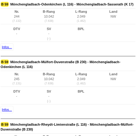
B 59
Mönchengladbach-Odenkirchen (L 116) - Mönchengladbach-Sasserath (K 17)
Nr.
B-Rang
L-Rang
Land
244
10.042
2.049
NW
(7.132)
(7.638)
(1.462)
DTV
SV
BPL
-
-
(-)
Infos...
B 59
Mönchengladbach-Mülfort-Duvenstraße (B 230) - Mönchengladbach-
Odenkirchen (L 116)
Nr.
B-Rang
L-Rang
Land
245
10.042
2.049
NW
(7.131)
(7.638)
(1.462)
DTV
SV
BPL
-
-
(-)
Infos...
B 59
Mönchengladbach-Rheydt-Limtenstraße (L 116) - Mönchengladbach-Mülfort-
Duvenstraße (B 230)