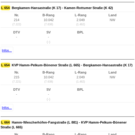
L 654
Bergkamen-Hansastraße (K 17) - Kamen-Rottumer Straße (K 42)
Nr.
B-Rang
L-Rang
Land
214
10.042
2.049
NW
(7.222)
(7.638)
(1.462)
DTV
SV
BPL
-
-
(-)
Infos...
L 654
KVP Hamm-Pelkum-Bönener Straße (L 665) - Bergkamen-Hansastraße (K 17)
Nr.
B-Rang
L-Rang
Land
215
10.042
2.049
NW
(7.221)
(7.638)
(1.462)
DTV
SV
BPL
-
-
(-)
Infos...
L 664
Hamm-Wiescherhöfen-Fangstraße (L 881) - KVP Hamm-Pelkum-Bönener
Straße (L 665)
Nr.
B-Rang
L-Rang
Land