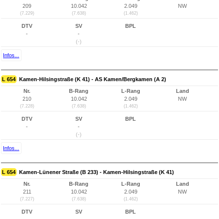
209
10.042
2.049
NW
(7.229)
(7.638)
(1.462)
DTV
SV
BPL
-
-
(-)
Infos...
L 654
Kamen-Hilsingstraße (K 41) - AS Kamen/Bergkamen (A 2)
Nr.
B-Rang
L-Rang
Land
210
10.042
2.049
NW
(7.228)
(7.638)
(1.462)
DTV
SV
BPL
-
-
(-)
Infos...
L 654
Kamen-Lünener Straße (B 233) - Kamen-Hilsingstraße (K 41)
Nr.
B-Rang
L-Rang
Land
211
10.042
2.049
NW
(7.227)
(7.638)
(1.462)
DTV
SV
BPL