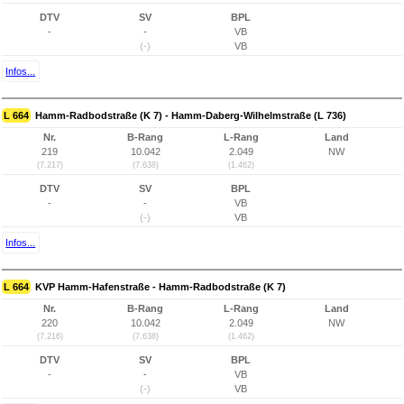
DTV
SV
BPL
-
-
VB
(-)
VB
Infos...
L 664
Hamm-Radbodstraße (K 7) - Hamm-Daberg-Wilhelmstraße (L 736)
Nr.
B-Rang
L-Rang
Land
219
10.042
2.049
NW
(7.217)
(7.638)
(1.462)
DTV
SV
BPL
-
-
VB
(-)
VB
Infos...
L 664
KVP Hamm-Hafenstraße - Hamm-Radbodstraße (K 7)
Nr.
B-Rang
L-Rang
Land
220
10.042
2.049
NW
(7.216)
(7.638)
(1.462)
DTV
SV
BPL
-
-
VB
(-)
VB