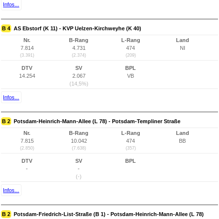
Infos...
B 4
AS Ebstorf (K 11) - KVP Uelzen-Kirchweyhe (K 40)
Nr.
B-Rang
L-Rang
Land
7.814
4.731
474
NI
(3.391)
(2.374)
(209)
DTV
SV
BPL
14.254
2.067
VB
(14,5%)
Infos...
B 2
Potsdam-Heinrich-Mann-Allee (L 78) - Potsdam-Templiner Straße
Nr.
B-Rang
L-Rang
Land
7.815
10.042
474
BB
(2.850)
(7.638)
(357)
DTV
SV
BPL
-
-
(-)
Infos...
B 2
Potsdam-Friedrich-List-Straße (B 1) - Potsdam-Heinrich-Mann-Allee (L 78)