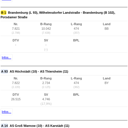
B 1
Brandenburg (L 93), Wilhelmsdorfer Landstraße - Brandenburg (B 102),
Potsdamer Straße
Nr.
B-Rang
L-Rang
Land
7.821
10.042
474
BB
(2.798)
(7.638)
(357)
DTV
SV
BPL
-
-
(-)
Infos...
A 93
AS Höchstädt (10) - AS Thiersheim (11)
Nr.
B-Rang
L-Rang
Land
7.822
2.734
474
BY
(2.220)
(2.125)
(362)
DTV
SV
BPL
26.515
4.746
(17,9%)
Infos...
A 14
AS Groß Warnow (10) - AS Karstädt (11)