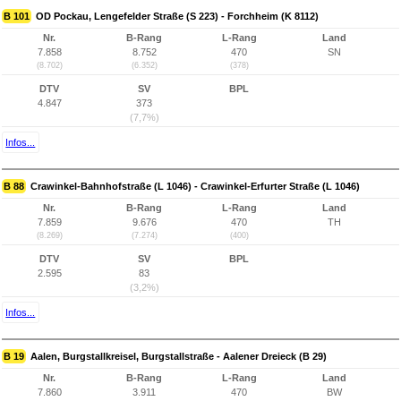
B 101
OD Pockau, Lengefelder Straße (S 223) - Forchheim (K 8112)
Nr.
B-Rang
L-Rang
Land
7.858
8.752
470
SN
(8.702)
(6.352)
(378)
DTV
SV
BPL
4.847
373
(7,7%)
Infos...
B 88
Crawinkel-Bahnhofstraße (L 1046) - Crawinkel-Erfurter Straße (L 1046)
Nr.
B-Rang
L-Rang
Land
7.859
9.676
470
TH
(8.269)
(7.274)
(400)
DTV
SV
BPL
2.595
83
(3,2%)
Infos...
B 19
Aalen, Burgstallkreisel, Burgstallstraße - Aalener Dreieck (B 29)
Nr.
B-Rang
L-Rang
Land
7.860
3.911
470
BW