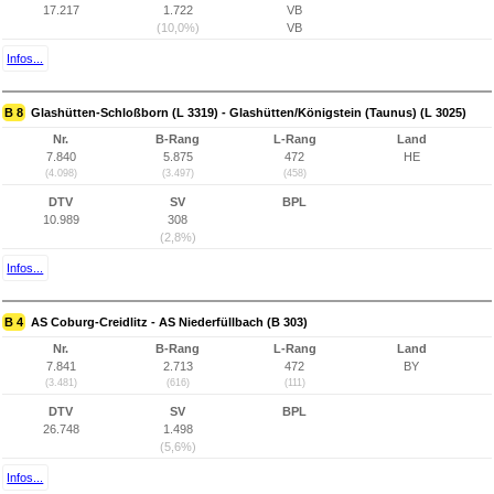
17.217
1.722
VB
(10,0%)
VB
Infos...
B 8
Glashütten-Schloßborn (L 3319) - Glashütten/Königstein (Taunus) (L 3025)
Nr.
B-Rang
L-Rang
Land
7.840
5.875
472
HE
(4.098)
(3.497)
(458)
DTV
SV
BPL
10.989
308
(2,8%)
Infos...
B 4
AS Coburg-Creidlitz - AS Niederfüllbach (B 303)
Nr.
B-Rang
L-Rang
Land
7.841
2.713
472
BY
(3.481)
(616)
(111)
DTV
SV
BPL
26.748
1.498
(5,6%)
Infos...