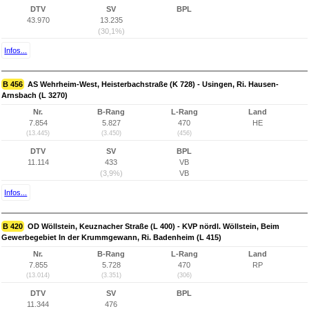
DTV
SV
BPL
43.970
13.235
(30,1%)
Infos...
B 456
AS Wehrheim-West, Heisterbachstraße (K 728) - Usingen, Ri. Hausen-
Arnsbach (L 3270)
Nr.
B-Rang
L-Rang
Land
7.854
5.827
470
HE
(13.445)
(3.450)
(456)
DTV
SV
BPL
11.114
433
VB
(3,9%)
VB
Infos...
B 420
OD Wöllstein, Keuznacher Straße (L 400) - KVP nördl. Wöllstein, Beim
Gewerbegebiet In der Krummgewann, Ri. Badenheim (L 415)
Nr.
B-Rang
L-Rang
Land
7.855
5.728
470
RP
(13.014)
(3.351)
(306)
DTV
SV
BPL
11.344
476