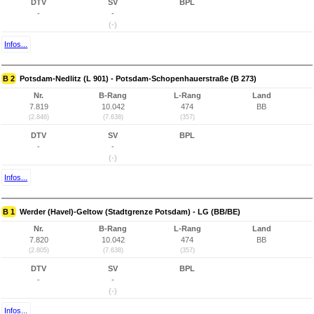
DTV
SV
BPL
-
-
(-)
Infos...
B 2
Potsdam-Nedlitz (L 901) - Potsdam-Schopenhauerstraße (B 273)
Nr.
B-Rang
L-Rang
Land
7.819
10.042
474
BB
(2.846)
(7.638)
(357)
DTV
SV
BPL
-
-
(-)
Infos...
B 1
Werder (Havel)-Geltow (Stadtgrenze Potsdam) - LG (BB/BE)
Nr.
B-Rang
L-Rang
Land
7.820
10.042
474
BB
(2.805)
(7.638)
(357)
DTV
SV
BPL
-
-
(-)
Infos...