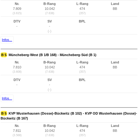
Nr.
B-Rang
L-Rang
Land
7.809
10.042
474
BB
(3.615)
(7.638)
(357)
DTV
SV
BPL
-
-
(-)
Infos...
B 5
Müncheberg-West (B 1/B 168) - Müncheberg-Süd (B 1)
Nr.
B-Rang
L-Rang
Land
7.810
10.042
474
BB
(3.608)
(7.638)
(357)
DTV
SV
BPL
-
-
(-)
Infos...
B 5
KVP Wusterhausen (Dosse)-Bückwitz (B 102) - KVP OD Wusterhausen (Dosse)-
Bückwitz (B 167)
Nr.
B-Rang
L-Rang
Land
7.811
10.042
474
BB
(3.568)
(7.638)
(357)