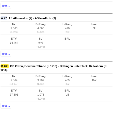
Infos...
A 27
AS Altenwalde (2) - AS Nordholz (3)
Nr.
B-Rang
L-Rang
Land
7.863
4.665
470
NI
(1.195)
(2.430)
(269)
DTV
SV
BPL
14.464
940
(6,5%)
Infos...
B 465
OD Owen, Beurener Straße (L 1210) - Dettingen unter Teck, Ri. Nabern (K
1250)
Nr.
B-Rang
L-Rang
Land
7.864
3.907
469
BW
(13.597)
(1.592)
(322)
DTV
SV
BPL
17.301
1.073
VB
(6,2%)
Infos...