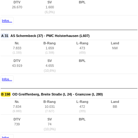
DTV
SV
BPL
26.670
1.600
(6,0%)
Infos...
A 31
AS Schermbeck (37) - PWC Holsterhausen (L607)
Nr.
B-Rang
L-Rang
Land
7.833
1.659
473
NW
(1.330)
(1.508)
(450)
DTV
SV
BPL
43.919
4.655
(10,6%)
Infos...
B 198
OD Greiffenberg, Breite Straße (L 24) - Gramzow (L 280)
Nr.
B-Rang
L-Rang
Land
7.834
10.031
472
BB
(9.880)
(7.627)
(355)
DTV
SV
BPL
739
74
(10,0%)
Infos...