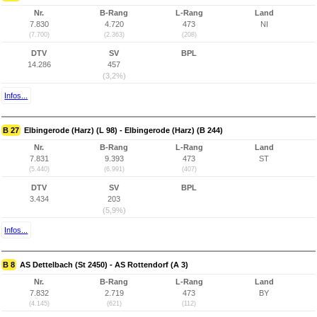
Nr.
B-Rang
L-Rang
Land
7.830
4.720
473
NI
(7.700)
(2.363)
(208)
DTV
SV
BPL
14.286
457
(3,2%)
Infos...
B 27
Elbingerode (Harz) (L 98) - Elbingerode (Harz) (B 244)
Nr.
B-Rang
L-Rang
Land
7.831
9.393
473
ST
(5.440)
(6.991)
(407)
DTV
SV
BPL
3.434
203
(5,9%)
Infos...
B 8
AS Dettelbach (St 2450) - AS Rottendorf (A 3)
Nr.
B-Rang
L-Rang
Land
7.832
2.719
473
BY
(4.145)
(621)
(112)