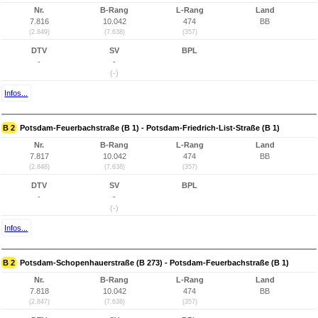
Nr.
B-Rang
L-Rang
Land
7.816
10.042
474
BB
(2.849)
(7.638)
(357)
DTV
SV
BPL
-
-
(-)
Infos...
B 2
Potsdam-Feuerbachstraße (B 1) - Potsdam-Friedrich-List-Straße (B 1)
Nr.
B-Rang
L-Rang
Land
7.817
10.042
474
BB
(2.848)
(7.638)
(357)
DTV
SV
BPL
-
-
(-)
Infos...
B 2
Potsdam-Schopenhauerstraße (B 273) - Potsdam-Feuerbachstraße (B 1)
Nr.
B-Rang
L-Rang
Land
7.818
10.042
474
BB
(2.847)
(7.638)
(357)