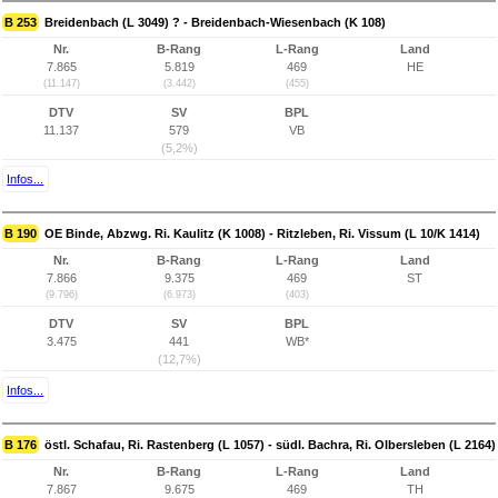
B 253
Breidenbach (L 3049) ? - Breidenbach-Wiesenbach (K 108)
Nr.
B-Rang
L-Rang
Land
7.865
5.819
469
HE
(11.147)
(3.442)
(455)
DTV
SV
BPL
11.137
579
VB
(5,2%)
Infos...
B 190
OE Binde, Abzwg. Ri. Kaulitz (K 1008) - Ritzleben, Ri. Vissum (L 10/K 1414)
Nr.
B-Rang
L-Rang
Land
7.866
9.375
469
ST
(9.796)
(6.973)
(403)
DTV
SV
BPL
3.475
441
WB*
(12,7%)
Infos...
B 176
östl. Schafau, Ri. Rastenberg (L 1057) - südl. Bachra, Ri. Olbersleben (L 2164)
Nr.
B-Rang
L-Rang
Land
7.867
9.675
469
TH