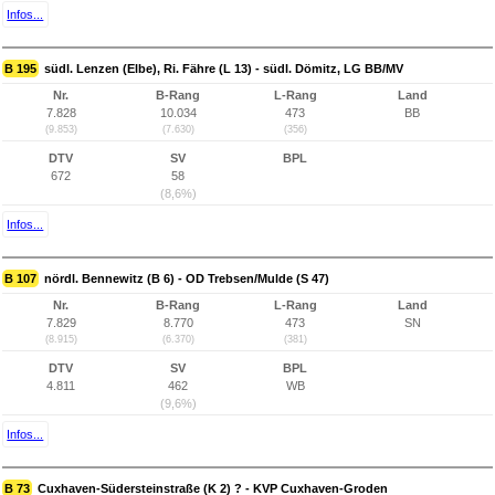
Infos...
B 195
südl. Lenzen (Elbe), Ri. Fähre (L 13) - südl. Dömitz, LG BB/MV
Nr.
B-Rang
L-Rang
Land
7.828
10.034
473
BB
(9.853)
(7.630)
(356)
DTV
SV
BPL
672
58
(8,6%)
Infos...
B 107
nördl. Bennewitz (B 6) - OD Trebsen/Mulde (S 47)
Nr.
B-Rang
L-Rang
Land
7.829
8.770
473
SN
(8.915)
(6.370)
(381)
DTV
SV
BPL
4.811
462
WB
(9,6%)
Infos...
B 73
Cuxhaven-Südersteinstraße (K 2) ? - KVP Cuxhaven-Groden