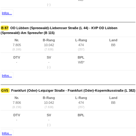
(-)
Infos...
B 87
OD Lübben (Spreewald)-Lieberoser Straße (L 44) - KVP OD Lübben
(Spreewald)-Am Spreeufer (B 115)
Nr.
B-Rang
L-Rang
Land
7.805
10.042
474
BB
(8.166)
(7.638)
(357)
DTV
SV
BPL
-
-
WB*
(-)
Infos...
GVS
Frankfurt (Oder)-Leipziger Straße - Frankfurt (Oder)-Kopernikusstraße (L 382)
Nr.
B-Rang
L-Rang
Land
7.806
10.042
474
BB
(8.156)
(7.638)
(357)
DTV
SV
BPL
-
-
(-)
Infos...