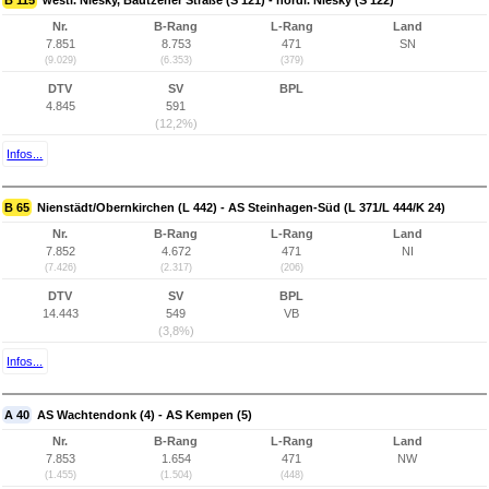
B 115
westl. Niesky, Bautzener Straße (S 121) - nördl. Niesky (S 122)
Nr.
B-Rang
L-Rang
Land
7.851
8.753
471
SN
(9.029)
(6.353)
(379)
DTV
SV
BPL
4.845
591
(12,2%)
Infos...
B 65
Nienstädt/Obernkirchen (L 442) - AS Steinhagen-Süd (L 371/L 444/K 24)
Nr.
B-Rang
L-Rang
Land
7.852
4.672
471
NI
(7.426)
(2.317)
(206)
DTV
SV
BPL
14.443
549
VB
(3,8%)
Infos...
A 40
AS Wachtendonk (4) - AS Kempen (5)
Nr.
B-Rang
L-Rang
Land
7.853
1.654
471
NW
(1.455)
(1.504)
(448)