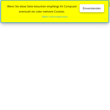
Diese Seite wird nicht mehr aktualisiert.
Zur neuen Seite
Wenn Sie diese Seite besuchen empfängt Ihr Computer
Einverstanden
eventuell ein oder mehrere Cookies.
Mehr Informationen