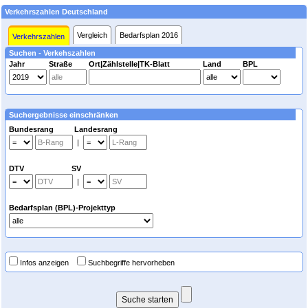
Verkehrszahlen Deutschland
Vergleich
Bedarfsplan 2016
Verkehrszahlen
Suchen - Verkehszahlen
Jahr
Straße
Ort|Zählstelle|TK-Blatt
Land
BPL
Suchergebnisse einschränken
Bundesrang Landesrang
|
DTV SV
|
Bedarfsplan (BPL)-Projekttyp
Infos anzeigen
Suchbegriffe hervorheben