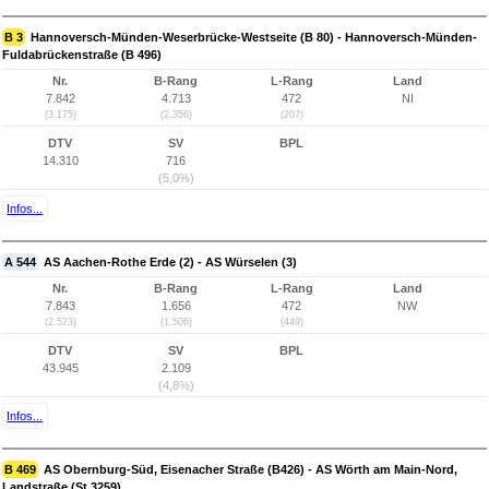
B 3
Hannoversch-Münden-Weserbrücke-Westseite (B 80) - Hannoversch-Münden-
Fuldabrückenstraße (B 496)
Nr.
B-Rang
L-Rang
Land
7.842
4.713
472
NI
(3.175)
(2.356)
(207)
DTV
SV
BPL
14.310
716
(5,0%)
Infos...
A 544
AS Aachen-Rothe Erde (2) - AS Würselen (3)
Nr.
B-Rang
L-Rang
Land
7.843
1.656
472
NW
(2.523)
(1.506)
(449)
DTV
SV
BPL
43.945
2.109
(4,8%)
Infos...
B 469
AS Obernburg-Süd, Eisenacher Straße (B426) - AS Wörth am Main-Nord,
Landstraße (St 3259)