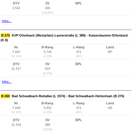
DTV
SV
BPL
2.542
346
(13,6%)
Infos...
B 270
KVP Otterbach (Westpfalz)-Lauterstraße (L 389) - Kaiserslautern-Erfenbach
(K 8)
Nr.
B-Rang
L-Rang
Land
7.847
5.735
471
RP
(11.624)
(3.358)
(307)
DTV
SV
BPL
11.317
419
(3,7%)
Infos...
B 260
Bad Schwalbach-Reitallee (L 3374) - Bad Schwalbach-Hettenhain (B 275)
Nr.
B-Rang
L-Rang
Land
7.848
5.831
471
HE
(11.405)
(3.454)
(457)
DTV
SV
BPL
11.104
389
(3,5%)