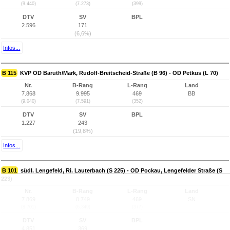
(9.440)
(7.273)
(399)
DTV
SV
BPL
2.596
171
(6,6%)
Infos...
B 115
KVP OD Baruth/Mark, Rudolf-Breitscheid-Straße (B 96) - OD Petkus (L 70)
Nr.
B-Rang
L-Rang
Land
7.868
9.995
469
BB
(9.040)
(7.591)
(352)
DTV
SV
BPL
1.227
243
(19,8%)
Infos...
B 101
südl. Lengefeld, Ri. Lauterbach (S 225) - OD Pockau, Lengefelder Straße (S
223)
Nr.
B-Rang
L-Rang
Land
7.869
8.749
469
SN
(8.701)
(6.349)
(377)
DTV
SV
BPL
4.851
369