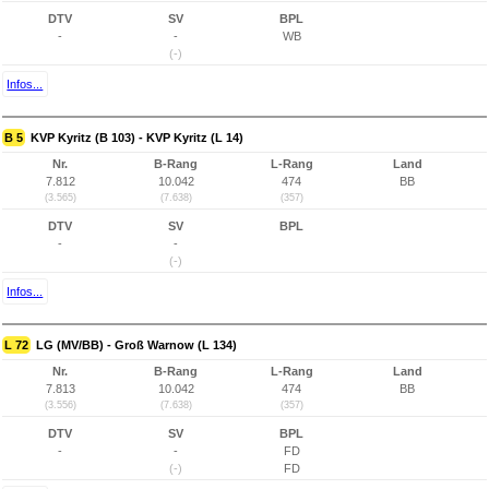
DTV
SV
BPL
-
-
WB
(-)
Infos...
B 5
KVP Kyritz (B 103) - KVP Kyritz (L 14)
Nr.
B-Rang
L-Rang
Land
7.812
10.042
474
BB
(3.565)
(7.638)
(357)
DTV
SV
BPL
-
-
(-)
Infos...
L 72
LG (MV/BB) - Groß Warnow (L 134)
Nr.
B-Rang
L-Rang
Land
7.813
10.042
474
BB
(3.556)
(7.638)
(357)
DTV
SV
BPL
-
-
FD
(-)
FD