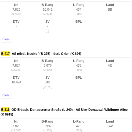
Nr.
B-Rang
L-Rang
Land
7.823
10.042
474
BB
(1.008)
(2.514)
(118)
DTV
SV
BPL
-
-
(-)
Infos...
B 417
AS nördl. Neuhof (B 275) - östl. Orlen (K 696)
Nr.
B-Rang
L-Rang
Land
7.824
5.878
473
HE
(12.938)
(3.500)
(459)
DTV
SV
BPL
10.974
318
(2,9%)
Infos...
B 311
OD Erbach, Donaustetter Straße (L 240) - AS Ulm-Donautal, Wiblinger Allee
(K 9915)
Nr.
B-Rang
L-Rang
Land
7.825
3.937
473
BW
(12.503)
(1.620)
(326)