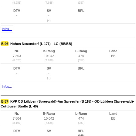
(8.551)
(7.638)
(357)
DTV
SV
BPL
-
-
(-)
Infos...
B 96
Hohen Neuendorf (L 171) - LG (BE/BB)
Nr.
B-Rang
L-Rang
Land
7.803
10.042
474
BB
(8.520)
(7.638)
(357)
DTV
SV
BPL
-
-
(-)
Infos...
B 87
KVP OD Lübben (Spreewald)-Am Spreeufer (B 115) - OD Lübben (Spreewald)-
Cottbuser Straße (L 49)
Nr.
B-Rang
L-Rang
Land
7.804
10.042
474
BB
(8.167)
(7.638)
(357)
DTV
SV
BPL
-
-
WB*