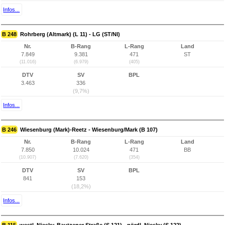
Infos...
B 248
Rohrberg (Altmark) (L 11) - LG (ST/NI)
Nr.
B-Rang
L-Rang
Land
7.849
9.381
471
ST
(11.016)
(6.979)
(405)
DTV
SV
BPL
3.463
336
(9,7%)
Infos...
B 246
Wiesenburg (Mark)-Reetz - Wiesenburg/Mark (B 107)
Nr.
B-Rang
L-Rang
Land
7.850
10.024
471
BB
(10.907)
(7.620)
(354)
DTV
SV
BPL
841
153
(18,2%)
Infos...