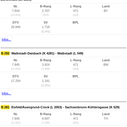
Nr.
B-Rang
L-Rang
Land
7.844
2.707
471
BY
(13.663)
(613)
(110)
DTV
SV
BPL
26.846
1.718
(6,4%)
Infos...
B 292
Waibstadt-Daisbach (K 4281) - Waibstadt (L 549)
Nr.
B-Rang
L-Rang
Land
7.845
3.924
471
BW
(12.010)
(1.608)
(324)
DTV
SV
BPL
17.254
1.191
(6,9%)
Infos...
B 281
Eisfeld/Auengrund-Crock (L 2053) - Sachsenbrunn-Köhlersgasse (K 529)
Nr.
B-Rang
L-Rang
Land
7.846
9.697
471
TH
(11.822)
(7.295)
(401)