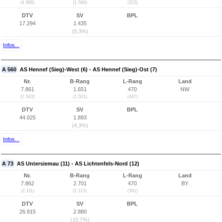
(4.988)
(1.596)
(323)
DTV
SV
BPL
17.294
1.435
(8,3%)
Infos...
A 560
AS Hennef (Sieg)-West (6) - AS Hennef (Sieg)-Ost (7)
Nr.
B-Rang
L-Rang
Land
7.861
1.651
470
NW
(2.543)
(1.501)
(447)
DTV
SV
BPL
44.025
1.893
(4,3%)
Infos...
A 73
AS Untersiemau (11) - AS Lichtenfels-Nord (12)
Nr.
B-Rang
L-Rang
Land
7.862
2.701
470
BY
(2.111)
(2.113)
(361)
DTV
SV
BPL
26.915
2.880
(10,7%)