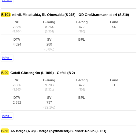
B 101
nördl. Mittelsaida, Ri. Obersaida (S 215) - OD Großhartmannsdorf (S 210)
Nr.
B-Rang
L-Rang
Land
7.835
8.764
472
SN
(8.704)
(6.364)
(380)
DTV
SV
BPL
4.824
280
(5,8%)
Infos...
B 90
Gefell-Göttengrün (L 1091) - Gefell (B 2)
Nr.
B-Rang
L-Rang
Land
7.836
9.703
472
TH
(8.360)
(7.301)
(402)
DTV
SV
BPL
2.532
737
(29,1%)
Infos...
B 85
AS Berga (A 38) - Berga (Kyffhäuser)/Südharz-Roßla (L 151)