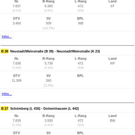
Nr.
B-Rang
L-Rang
Land
7.837
9.383
472
ST
(8.019)
(6.981)
(406)
DTV
SV
BPL
3.460
509
WB
(14,7%)
Infos...
B 38
Neustadt/Weinstraße (B 39) - Neustadt/Weinstraße (K 23)
Nr.
B-Rang
L-Rang
Land
7.838
5.739
472
RP
(5.890)
(3.362)
(308)
DTV
SV
BPL
11.308
260
(2,3%)
Infos...
B 27
Schömberg (L 435) - Dotternhausen (L 442)
Nr.
B-Rang
L-Rang
Land
7.839
3.930
472
BW
(5.299)
(1.614)
(325)
DTV
SV
BPL