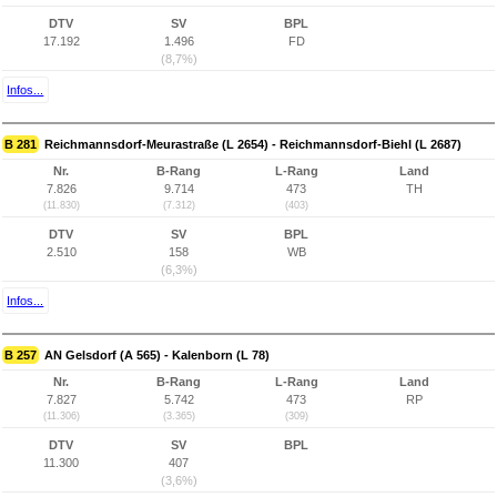
DTV
SV
BPL
17.192
1.496
FD
(8,7%)
Infos...
B 281
Reichmannsdorf-Meurastraße (L 2654) - Reichmannsdorf-Biehl (L 2687)
Nr.
B-Rang
L-Rang
Land
7.826
9.714
473
TH
(11.830)
(7.312)
(403)
DTV
SV
BPL
2.510
158
WB
(6,3%)
Infos...
B 257
AN Gelsdorf (A 565) - Kalenborn (L 78)
Nr.
B-Rang
L-Rang
Land
7.827
5.742
473
RP
(11.306)
(3.365)
(309)
DTV
SV
BPL
11.300
407
(3,6%)