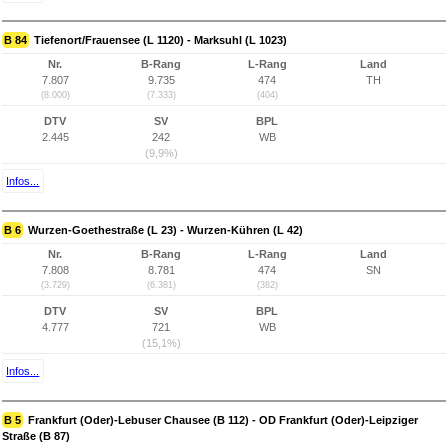
B 84
Tiefenort/Frauensee (L 1120) - Marksuhl (L 1023)
Nr.
B-Rang
L-Rang
Land
7.807
9.735
474
TH
(8.000)
(7.333)
(404)
DTV
SV
BPL
2.445
242
WB
(9,9%)
Infos...
B 6
Wurzen-Goethestraße (L 23) - Wurzen-Kühren (L 42)
Nr.
B-Rang
L-Rang
Land
7.808
8.781
474
SN
(3.729)
(6.381)
(382)
DTV
SV
BPL
4.777
721
WB
(15,1%)
Infos...
B 5
Frankfurt (Oder)-Lebuser Chausee (B 112) - OD Frankfurt (Oder)-Leipziger
Straße (B 87)