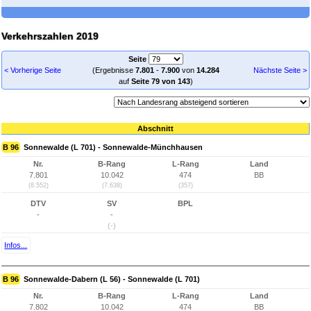
Verkehrszahlen 2019
Seite
< Vorherige Seite
(Ergebnisse
7.801
-
7.900
von
14.284
Nächste Seite >
auf
Seite 79 von 143
)
Abschnitt
B 96
Sonnewalde (L 701) - Sonnewalde-Münchhausen
Nr.
B-Rang
L-Rang
Land
7.801
10.042
474
BB
(8.552)
(7.638)
(357)
DTV
SV
BPL
-
-
(-)
Infos...
B 96
Sonnewalde-Dabern (L 56) - Sonnewalde (L 701)
Nr.
B-Rang
L-Rang
Land
7.802
10.042
474
BB