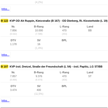
(4,2%)
Infos...
B 122
KVP OD Alt Ruppin, Kietzstraße (B 167) - OD Dierberg, Ri. Klosterheide (L 19)
Nr.
B-Rang
L-Rang
Land
7.856
10.000
470
BB
(9.042)
(7.596)
(353)
DTV
SV
BPL
1.178
16
(1,4%)
Infos...
B 107
KVP östl. Dretzel, Straße der Freundschaft (L 54) - östl. Paplitz, LG ST/BB
Nr.
B-Rang
L-Rang
Land
7.857
9.376
470
ST
(8.894)
(6.974)
(404)
DTV
SV
BPL
3.474
400
(11,5%)
Infos...