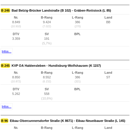
B 246
Bad Belzig-Brücker Landstraße (B 102) - Gräben-Rottstock (L 85)
Nr.
B-Rang
L-Rang
Land
8.849
9.424
386
BB
(10.910)
(7.022)
(270)
DTV
SV
BPL
3.359
191
(5,7%)
Infos...
B 245
KVP OA Haldensleben - Hundisburg-Wolfshausen (K 1157)
Nr.
B-Rang
L-Rang
Land
8.850
8.552
386
ST
(10.872)
(6.152)
(321)
DTV
SV
BPL
5.262
558
(10,6%)
Infos...
B 96
Eibau-Obercunnersdorfer Straße (K 8671) - Eibau-Neueibauer Straße (L 145)
Nr.
B-Rang
L-Rang
Land