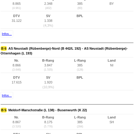
8.865
2.348
385
BY
(4.961)
(402)
(60)
DTV
SV
BPL
31.122
1.338
(4,3%)
Infos...
B 6
AS Neustadt (Rübenberge)-Nord (B 442/L 192) - AS Neustadt (Rübenberge)-
Otternhagen (L 193)
Nr.
B-Rang
L-Rang
Land
8.866
3.847
385
NI
(3.646)
(1.535)
(128)
DTV
SV
BPL
17.615
1.920
(10,9%)
Infos...
B 5
Meldorf-Marschstraße (L 138) - Busenwurth (K 22)
Nr.
B-Rang
L-Rang
Land
8.867
8.175
385
SH
(3.520)
(5.776)
(284)