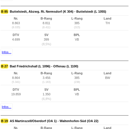
B 85
Buttelstedt, Abzwg. Ri. Nermsdorf (K 304) - Buttelstedt (L 1055)
Nr.
B-Rang
L-Rang
Land
8.863
8.811
385
TH
(8.035)
(6.411)
(315)
DTV
SV
BPL
4.699
399
VB
(8,5%)
Infos...
B 27
Bad Friedrichshall (L 1096) - Offenau (L 1100)
Nr.
B-Rang
L-Rang
Land
8.864
3.456
385
BW
(5.341)
(1.183)
(238)
DTV
SV
BPL
19.859
1.350
VB
(6,8%)
Infos...
B 19
AS Martinszell/Oberdorf (OA 1) - Waltenhofen-Süd (OA 22)
Nr.
B-Rang
L-Rang
Land