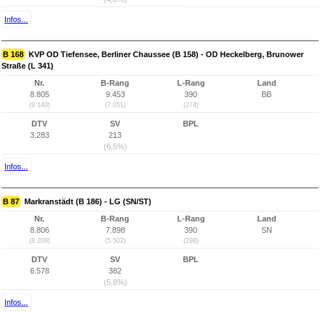
Infos...
B 168
KVP OD Tiefensee, Berliner Chaussee (B 158) - OD Heckelberg, Brunower
Straße (L 341)
Nr.
B-Rang
L-Rang
Land
8.805
9.453
390
BB
(9.140)
(7.051)
(274)
DTV
SV
BPL
3.283
213
(6,5%)
Infos...
B 87
Markranstädt (B 186) - LG (SN/ST)
Nr.
B-Rang
L-Rang
Land
8.806
7.898
390
SN
(8.209)
(5.502)
(298)
DTV
SV
BPL
6.578
382
(5,8%)
Infos...