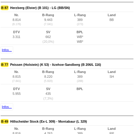
B 87
Herzberg (Elster) (B 101) - LG (BB/SN)
Nr.
B-Rang
L-Rang
Land
8.814
9.443
389
BB
(8.176)
(7.041)
(273)
DTV
SV
BPL
3.311
662
WB*
(20,0%)
WB*
Infos...
B 77
Peissen (Holstein) (K 53) - Itzehoe-Sandberg (B 206/L 116)
Nr.
B-Rang
L-Rang
Land
8.815
8.220
389
SH
(7.841)
(5.820)
(288)
DTV
SV
BPL
5.955
435
(7,3%)
Infos...
B 49
Hillscheider Stock (Ex-L 309) - Montabaur (L 329)
Nr.
B-Rang
L-Rang
Land
8.816
4.763
389
RP