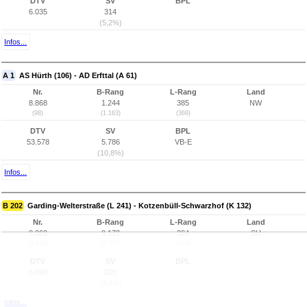
DTV
SV
BPL
6.035
314
(5,2%)
Infos...
A 1
AS Hürth (106) - AD Erfttal (A 61)
Nr.
B-Rang
L-Rang
Land
8.868
1.244
385
NW
(98)
(1.163)
(369)
DTV
SV
BPL
53.578
5.786
VB-E
(10,8%)
Infos...
B 202
Garding-Welterstraße (L 241) - Kotzenbüll-Schwarzhof (K 132)
Nr.
B-Rang
L-Rang
Land
8.869
8.172
384
SH
(9.946)
(5.773)
(283)
DTV
SV
BPL
6.040
205
(3,4%)
Infos...