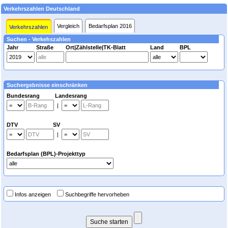
Verkehrszahlen Deutschland
Vergleich
Bedarfsplan 2016
Verkehrszahlen
Suchen - Verkehszahlen
Jahr
Straße
Ort|Zählstelle|TK-Blatt
Land
BPL
Suchergebnisse einschränken
Bundesrang Landesrang
|
DTV SV
|
Bedarfsplan (BPL)-Projekttyp
Infos anzeigen
Suchbegriffe hervorheben