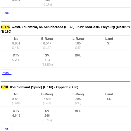
(6,1%)
Infos...
B 176
westl. Zeuchfeld, Ri. Schleberoda (L 163) - KVP nord-östl. Freyburg (Unstrut)
(B 180)
Nr.
B-Rang
L-Rang
Land
8.861
8.547
385
ST
(9.431)
(6.147)
(320)
DTV
SV
BPL
5.280
713
(13,5%)
Infos...
B 98
KVP Sohland (Spree) (L 116) - Oppach (B 96)
Nr.
B-Rang
L-Rang
Land
8.862
7.865
385
SN
(8.649)
(5.469)
(293)
DTV
SV
BPL
6.649
246
(3,7%)
Infos...