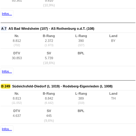
53.301
5.810
(10,9%)
Infos...
A 7
AS Bad Windsheim (107) - AS Rothenburg o.d.T. (108)
Nr.
B-Rang
L-Rang
Land
8.812
2.372
390
BY
(702)
(1.973)
(327)
DTV
SV
BPL
30.853
5.739
(18,6%)
Infos...
B 249
Südeichsfeld-Diedorf (L 1019) - Rodeberg-Eigenrieden (L 1008)
Nr.
B-Rang
L-Rang
Land
8.813
8.842
389
TH
(11.052)
(6.442)
(319)
DTV
SV
BPL
4.637
445
(9,6%)
Infos...