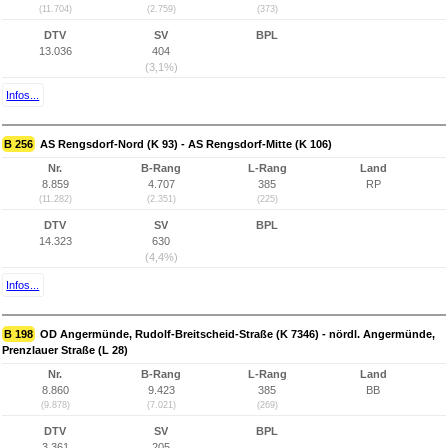
(11.704)
(2.759)
(373)
DTV
SV
BPL
13.036
404
(3,1%)
Infos...
B 256
AS Rengsdorf-Nord (K 93) - AS Rengsdorf-Mitte (K 106)
Nr.
B-Rang
L-Rang
Land
8.859
4.707
385
RP
(11.282)
(2.351)
(225)
DTV
SV
BPL
14.323
630
(4,4%)
Infos...
B 198
OD Angermünde, Rudolf-Breitscheid-Straße (K 7346) - nördl. Angermünde,
Prenzlauer Straße (L 28)
Nr.
B-Rang
L-Rang
Land
8.860
9.423
385
BB
(9.878)
(7.021)
(269)
DTV
SV
BPL
3.361
205