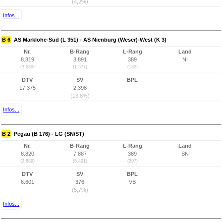
(4,2%)
Infos...
B 6
AS Marklohe-Süd (L 351) - AS Nienburg (Weser)-West (K 3)
Nr.
B-Rang
L-Rang
Land
8.819
3.891
389
NI
(3.639)
(1.577)
(132)
DTV
SV
BPL
17.375
2.398
(13,8%)
Infos...
B 2
Pegau (B 176) - LG (SN/ST)
Nr.
B-Rang
L-Rang
Land
8.820
7.887
389
SN
(2.889)
(5.491)
(297)
DTV
SV
BPL
6.601
376
VB
(5,7%)
Infos...