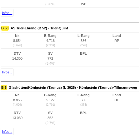
(3,0%)
WB
Infos...
B 53
AS Trier-Ehrang (B 52) - Trier-Quint
Nr.
B-Rang
L-Rang
Land
8.854
4.716
386
RP
(6.676)
(2.359)
(226)
DTV
SV
BPL
14.300
772
(5,4%)
Infos...
B 8
Glashütten/Königstein (Taunus) (L 3025) - Königstein (Taunus)-Tillmannsweg
Nr.
B-Rang
L-Rang
Land
8.855
5.127
386
HE
(4.099)
(2.761)
(374)
DTV
SV
BPL
13.030
352
(2,7%)
Infos...