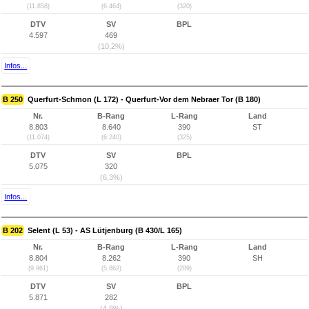
(11.858)
(6.464)
(320)
DTV
SV
BPL
4.597
469
(10,2%)
Infos...
B 250
Querfurt-Schmon (L 172) - Querfurt-Vor dem Nebraer Tor (B 180)
Nr.
B-Rang
L-Rang
Land
8.803
8.640
390
ST
(11.074)
(6.240)
(325)
DTV
SV
BPL
5.075
320
(6,3%)
Infos...
B 202
Selent (L 53) - AS Lütjenburg (B 430/L 165)
Nr.
B-Rang
L-Rang
Land
8.804
8.262
390
SH
(9.961)
(5.862)
(289)
DTV
SV
BPL
5.871
282
(4,8%)