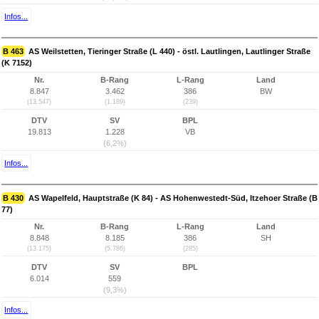
Infos...
B 463
AS Weilstetten, Tieringer Straße (L 440) - östl. Lautlingen, Lautlinger Straße
(K 7152)
Nr.
B-Rang
L-Rang
Land
8.847
3.462
386
BW
(13.547)
(1.189)
(239)
DTV
SV
BPL
19.813
1.228
VB
(6,2%)
Infos...
B 430
AS Wapelfeld, Hauptstraße (K 84) - AS Hohenwestedt-Süd, Itzehoer Straße (B
77)
Nr.
B-Rang
L-Rang
Land
8.848
8.185
386
SH
(13.175)
(5.786)
(285)
DTV
SV
BPL
6.014
559
(9,3%)
Infos...