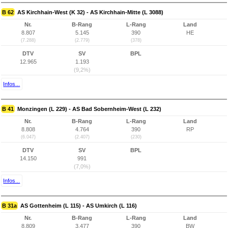
B 62
AS Kirchhain-West (K 32) - AS Kirchhain-Mitte (L 3088)
Nr.
B-Rang
L-Rang
Land
8.807
5.145
390
HE
(7.288)
(2.779)
(378)
DTV
SV
BPL
12.965
1.193
(9,2%)
Infos...
B 41
Monzingen (L 229) - AS Bad Sobernheim-West (L 232)
Nr.
B-Rang
L-Rang
Land
8.808
4.764
390
RP
(6.047)
(2.407)
(230)
DTV
SV
BPL
14.150
991
(7,0%)
Infos...
B 31a
AS Gottenheim (L 115) - AS Umkirch (L 116)
Nr.
B-Rang
L-Rang
Land
8.809
3.477
390
BW