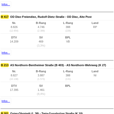
Infos...
B 417
OD Diez-Freiendiez, Rudolf-Dietz-Straße - OD Diez, Alte Post
Nr.
B-Rang
L-Rang
Land
8.826
4.746
388
RP
(12.954)
(2.389)
(228)
DTV
SV
BPL
14.209
469
VB
(3,3%)
Infos...
B 213
AS Nordhorn-Bentheimer Straße (B 403) - AS Nordhorn-Wehrweg (K 27)
Nr.
B-Rang
L-Rang
Land
8.827
3.887
388
NI
(10.138)
(1.573)
(131)
DTV
SV
BPL
17.395
1.461
(8,4%)
Infos...
B 201
Oster-Ohrstedt (L 38) - Treia-Goosholzer Straße (K 10)