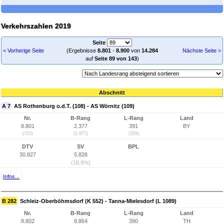
Verkehrszahlen 2019
Seite
< Vorherige Seite
(Ergebnisse
8.801
-
8.900
von
14.284
Nächste Seite >
auf
Seite 89 von 143
)
Abschnitt
A 7
AS Rothenburg o.d.T. (108) - AS Wörnitz (109)
Nr.
B-Rang
L-Rang
Land
8.801
2.377
391
BY
(703)
(1.977)
(328)
DTV
SV
BPL
30.827
5.826
(18,9%)
Infos...
B 282
Schleiz-Oberböhmsdorf (K 552) - Tanna-Mielesdorf (L 1089)
Nr.
B-Rang
L-Rang
Land
8.802
8.864
390
TH