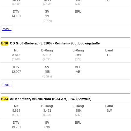
(6.435)
(2.406)
(229)
DTV
SV
BPL
14.151
99
(0,7%)
Infos...
B 38
OD Groß-Bieberau (L 3106) - Reinheim-Süd, Ludwigstraße
Nr.
B-Rang
L-Rang
Land
8.817
5.137
389
HE
(5.918)
(2.771)
(377)
DTV
SV
BPL
12.997
455
VB
(3,5%)
Infos...
B 33
AS Konstanz, Brücke Nord (B 33-Ast) - BG (Schweiz)
Nr.
B-Rang
L-Rang
Land
8.818
3.471
389
BW
(5.747)
(1.198)
(242)
DTV
SV
BPL
19.751
830