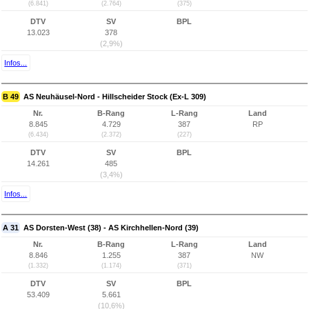
(6.841)
(2.764)
(375)
DTV
SV
BPL
13.023
378
(2,9%)
Infos...
B 49
AS Neuhäusel-Nord - Hillscheider Stock (Ex-L 309)
Nr.
B-Rang
L-Rang
Land
8.845
4.729
387
RP
(6.434)
(2.372)
(227)
DTV
SV
BPL
14.261
485
(3,4%)
Infos...
A 31
AS Dorsten-West (38) - AS Kirchhellen-Nord (39)
Nr.
B-Rang
L-Rang
Land
8.846
1.255
387
NW
(1.332)
(1.174)
(371)
DTV
SV
BPL
53.409
5.661
(10,6%)