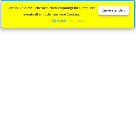
Diese Seite wird nicht mehr aktualisiert.
Zur neuen Seite
Wenn Sie diese Seite besuchen empfängt Ihr Computer
Einverstanden
eventuell ein oder mehrere Cookies.
Mehr Informationen