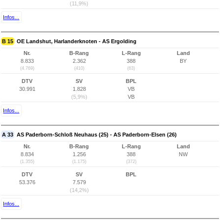
(11,9%)
Infos...
B 15
OE Landshut, Harlanderknoten - AS Ergolding
Nr.
B-Rang
L-Rang
Land
8.833
2.362
388
BY
(4.769)
(410)
(63)
DTV
SV
BPL
30.991
1.828
VB
(5,9%)
VB
Infos...
A 33
AS Paderborn-Schloß Neuhaus (25) - AS Paderborn-Elsen (26)
Nr.
B-Rang
L-Rang
Land
8.834
1.256
388
NW
(1.355)
(1.175)
(372)
DTV
SV
BPL
53.376
7.579
(14,2%)
Infos...