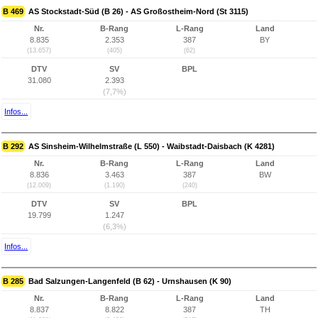
B 469
AS Stockstadt-Süd (B 26) - AS Großostheim-Nord (St 3115)
Nr.
B-Rang
L-Rang
Land
8.835
2.353
387
BY
(13.657)
(405)
(62)
DTV
SV
BPL
31.080
2.393
(7,7%)
Infos...
B 292
AS Sinsheim-Wilhelmstraße (L 550) - Waibstadt-Daisbach (K 4281)
Nr.
B-Rang
L-Rang
Land
8.836
3.463
387
BW
(12.009)
(1.190)
(240)
DTV
SV
BPL
19.799
1.247
(6,3%)
Infos...
B 285
Bad Salzungen-Langenfeld (B 62) - Urnshausen (K 90)
Nr.
B-Rang
L-Rang
Land
8.837
8.822
387
TH