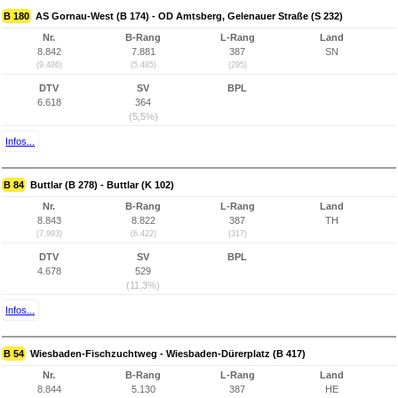
B 180
AS Gornau-West (B 174) - OD Amtsberg, Gelenauer Straße (S 232)
Nr.
B-Rang
L-Rang
Land
8.842
7.881
387
SN
(9.486)
(5.485)
(295)
DTV
SV
BPL
6.618
364
(5,5%)
Infos...
B 84
Buttlar (B 278) - Buttlar (K 102)
Nr.
B-Rang
L-Rang
Land
8.843
8.822
387
TH
(7.993)
(6.422)
(317)
DTV
SV
BPL
4.678
529
(11,3%)
Infos...
B 54
Wiesbaden-Fischzuchtweg - Wiesbaden-Dürerplatz (B 417)
Nr.
B-Rang
L-Rang
Land
8.844
5.130
387
HE