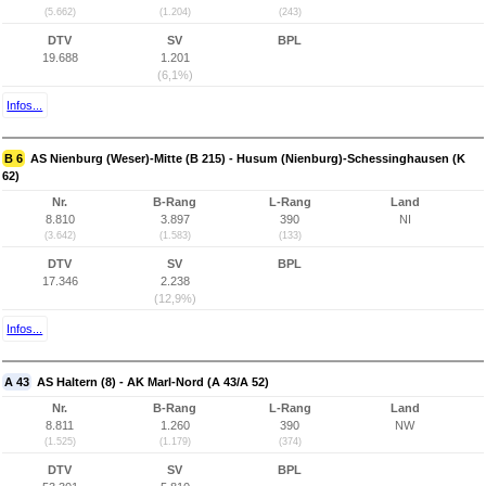
(5.662)
(1.204)
(243)
DTV
SV
BPL
19.688
1.201
(6,1%)
Infos...
B 6
AS Nienburg (Weser)-Mitte (B 215) - Husum (Nienburg)-Schessinghausen (K
62)
Nr.
B-Rang
L-Rang
Land
8.810
3.897
390
NI
(3.642)
(1.583)
(133)
DTV
SV
BPL
17.346
2.238
(12,9%)
Infos...
A 43
AS Haltern (8) - AK Marl-Nord (A 43/A 52)
Nr.
B-Rang
L-Rang
Land
8.811
1.260
390
NW
(1.525)
(1.179)
(374)
DTV
SV
BPL