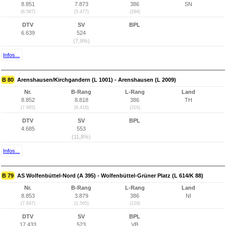
8.851
7.873
386
SN
(8.587)
(5.477)
(294)
DTV
SV
BPL
6.639
524
(7,9%)
Infos...
B 80
Arenshausen/Kirchgandern (L 1001) - Arenshausen (L 2009)
Nr.
B-Rang
L-Rang
Land
8.852
8.818
386
TH
(7.885)
(6.418)
(316)
DTV
SV
BPL
4.685
553
(11,8%)
Infos...
B 79
AS Wolfenbüttel-Nord (A 395) - Wolfenbüttel-Grüner Platz (L 614/K 88)
Nr.
B-Rang
L-Rang
Land
8.853
3.879
386
NI
(7.847)
(1.565)
(129)
DTV
SV
BPL
17.433
523
VB