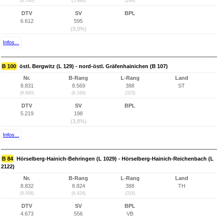
(8.700)
(5.486)
(296)
DTV
SV
BPL
6.612
595
(9,0%)
Infos...
B 100
östl. Bergwitz (L 129) - nord-östl. Gräfenhainichen (B 107)
Nr.
B-Rang
L-Rang
Land
8.831
8.569
388
ST
(8.660)
(6.169)
(323)
DTV
SV
BPL
5.219
198
(3,8%)
Infos...
B 84
Hörselberg-Hainich-Behringen (L 1029) - Hörselberg-Hainich-Reichenbach (L
2122)
Nr.
B-Rang
L-Rang
Land
8.832
8.824
388
TH
(8.008)
(6.424)
(318)
DTV
SV
BPL
4.673
556
VB