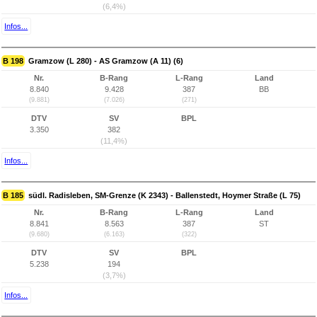
(6,4%)
Infos...
B 198
Gramzow (L 280) - AS Gramzow (A 11) (6)
Nr.
B-Rang
L-Rang
Land
8.840
9.428
387
BB
(9.881)
(7.026)
(271)
DTV
SV
BPL
3.350
382
(11,4%)
Infos...
B 185
südl. Radisleben, SM-Grenze (K 2343) - Ballenstedt, Hoymer Straße (L 75)
Nr.
B-Rang
L-Rang
Land
8.841
8.563
387
ST
(9.680)
(6.163)
(322)
DTV
SV
BPL
5.238
194
(3,7%)
Infos...