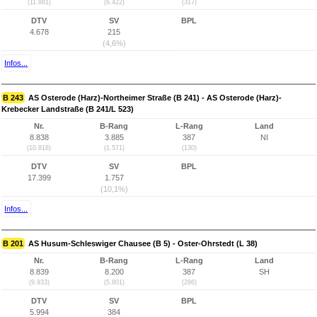
(11.881)
(6.422)
(317)
DTV
SV
BPL
4.678
215
(4,6%)
Infos...
B 243
AS Osterode (Harz)-Northeimer Straße (B 241) - AS Osterode (Harz)-
Krebecker Landstraße (B 241/L 523)
Nr.
B-Rang
L-Rang
Land
8.838
3.885
387
NI
(10.818)
(1.571)
(130)
DTV
SV
BPL
17.399
1.757
(10,1%)
Infos...
B 201
AS Husum-Schleswiger Chausee (B 5) - Oster-Ohrstedt (L 38)
Nr.
B-Rang
L-Rang
Land
8.839
8.200
387
SH
(9.933)
(5.801)
(286)
DTV
SV
BPL
5.994
384