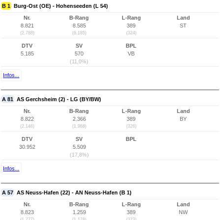
B 1
Burg-Ost (OE) - Hohenseeden (L 54)
Nr.
B-Rang
L-Rang
Land
8.821
8.585
389
ST
(2.788)
(6.185)
(324)
DTV
SV
BPL
5.185
570
VB
(11,0%)
Infos...
A 81
AS Gerchsheim (2) - LG (BY/BW)
Nr.
B-Rang
L-Rang
Land
8.822
2.366
389
BY
(2.146)
(1.968)
(326)
DTV
SV
BPL
30.952
5.509
(17,8%)
Infos...
A 57
AS Neuss-Hafen (22) - AN Neuss-Hafen (B 1)
Nr.
B-Rang
L-Rang
Land
8.823
1.259
389
NW
(1.777)
(1.178)
(373)