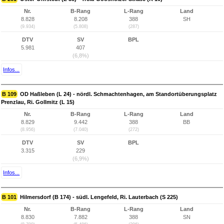
Nr.
B-Rang
L-Rang
Land
8.828
8.208
388
SH
(9.934)
(5.808)
(287)
DTV
SV
BPL
5.981
407
(6,8%)
Infos...
B 109
OD Haßleben (L 24) - nördl. Schmachtenhagen, am Standortüberungsplatz
Prenzlau, Ri. Gollmitz (L 15)
Nr.
B-Rang
L-Rang
Land
8.829
9.442
388
BB
(8.956)
(7.040)
(272)
DTV
SV
BPL
3.315
229
(6,9%)
Infos...
B 101
Hilmersdorf (B 174) - südl. Lengefeld, Ri. Lauterbach (S 225)
Nr.
B-Rang
L-Rang
Land
8.830
7.882
388
SN