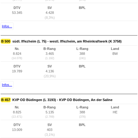
DTV
SV
BPL
53.345
4.428
(8,3%)
Infos...
B 500
südl. Iffezheim (L 75) - westl. Iffezheim, am Rheinkraftwerk (K 3758)
Nr.
B-Rang
L-Rang
Land
8.824
3.465
388
BW
(14.078)
(1.192)
(241)
DTV
SV
BPL
19.789
4.136
(20,9%)
Infos...
B 457
KVP OD Büdingen (L 3193) - KVP OD Büdingen, An der Saline
Nr.
B-Rang
L-Rang
Land
8.825
5.135
388
HE
(13.471)
(2.769)
(376)
DTV
SV
BPL
13.009
403
(3,1%)