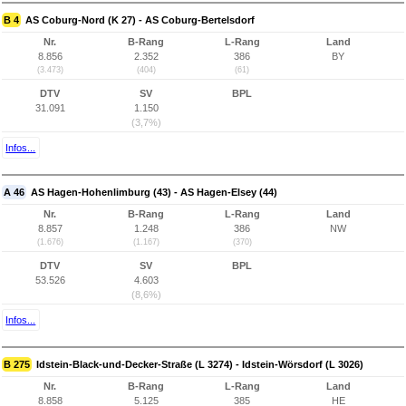
B 4
AS Coburg-Nord (K 27) - AS Coburg-Bertelsdorf
Nr.
B-Rang
L-Rang
Land
8.856
2.352
386
BY
(3.473)
(404)
(61)
DTV
SV
BPL
31.091
1.150
(3,7%)
Infos...
A 46
AS Hagen-Hohenlimburg (43) - AS Hagen-Elsey (44)
Nr.
B-Rang
L-Rang
Land
8.857
1.248
386
NW
(1.676)
(1.167)
(370)
DTV
SV
BPL
53.526
4.603
(8,6%)
Infos...
B 275
Idstein-Black-und-Decker-Straße (L 3274) - Idstein-Wörsdorf (L 3026)
Nr.
B-Rang
L-Rang
Land
8.858
5.125
385
HE