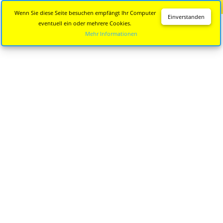
Diese Seite wird nicht mehr aktualisiert.
Zur neuen Seite
Wenn Sie diese Seite besuchen empfängt Ihr Computer
Einverstanden
eventuell ein oder mehrere Cookies.
Mehr Informationen