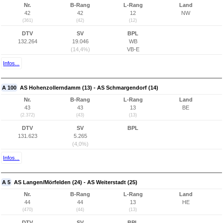
Nr.
B-Rang
L-Rang
Land
42
42
12
NW
(361)
(42)
(12)
DTV
SV
BPL
132.264
19.046
WB
(14,4%)
VB-E
Infos...
A 100
AS Hohenzollerndamm (13) - AS Schmargendorf (14)
Nr.
B-Rang
L-Rang
Land
43
43
13
BE
(2.372)
(43)
(13)
DTV
SV
BPL
131.623
5.265
(4,0%)
Infos...
A 5
AS Langen/Mörfelden (24) - AS Weiterstadt (25)
Nr.
B-Rang
L-Rang
Land
44
44
13
HE
(470)
(44)
(13)
DTV
SV
BPL