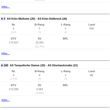
Infos...
A 3
AS Köln-Mülheim (25) - AS Köln-Dellbrück (26)
Nr.
B-Rang
L-Rang
Land
5
5
4
NW
(243)
(5)
(4)
DTV
SV
BPL
173.627
22.051
(12,7%)
Infos...
A 100
AS Tempelhofer Damm (20) - AS Oberlandstraße (21)
Nr.
B-Rang
L-Rang
Land
6
6
2
BE
(2.379)
(6)
(2)
DTV
SV
BPL
173.265
6.064
(3,5%)
Infos...