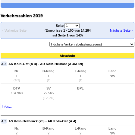
Verkehrszahlen 2019
Seite
< Vorherige Seite
(Ergebnisse
1
-
100
von
14.284
Nächste Seite >
auf
Seite 1 von 143
)
Abschnitt
A 3
AK Köln-Ost (A 4) - AD Köln-Heumar (A 4/A 59)
Nr.
B-Rang
L-Rang
Land
1
1
1
NW
(245)
(1)
(1)
DTV
SV
BPL
184.960
22.565
(12,2%)
Infos...
A 3
AS Köln-Dellbrück (26) - AK Köln-Ost (A 4)
Nr.
B-Rang
L-Rang
Land
2
2
2
NW