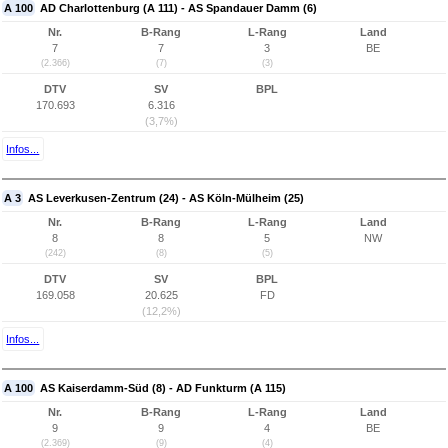
A 100
AD Charlottenburg (A 111) - AS Spandauer Damm (6)
Nr.
B-Rang
L-Rang
Land
7
7
3
BE
(2.366)
(7)
(3)
DTV
SV
BPL
170.693
6.316
(3,7%)
Infos...
A 3
AS Leverkusen-Zentrum (24) - AS Köln-Mülheim (25)
Nr.
B-Rang
L-Rang
Land
8
8
5
NW
(242)
(8)
(5)
DTV
SV
BPL
169.058
20.625
FD
(12,2%)
Infos...
A 100
AS Kaiserdamm-Süd (8) - AD Funkturm (A 115)
Nr.
B-Rang
L-Rang
Land
9
9
4
BE
(2.369)
(9)
(4)