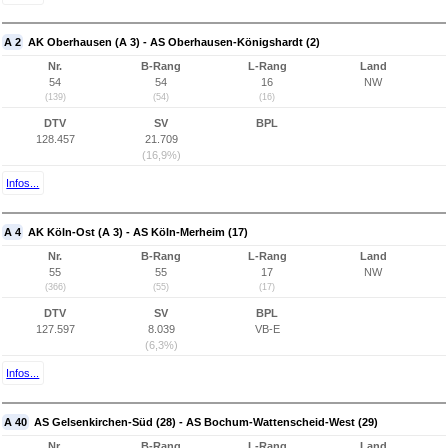
A 2
AK Oberhausen (A 3) - AS Oberhausen-Königshardt (2)
Nr.
B-Rang
L-Rang
Land
54
54
16
NW
(139)
(54)
(16)
DTV
SV
BPL
128.457
21.709
(16,9%)
Infos...
A 4
AK Köln-Ost (A 3) - AS Köln-Merheim (17)
Nr.
B-Rang
L-Rang
Land
55
55
17
NW
(366)
(55)
(17)
DTV
SV
BPL
127.597
8.039
VB-E
(6,3%)
Infos...
A 40
AS Gelsenkirchen-Süd (28) - AS Bochum-Wattenscheid-West (29)
Nr.
B-Rang
L-Rang
Land