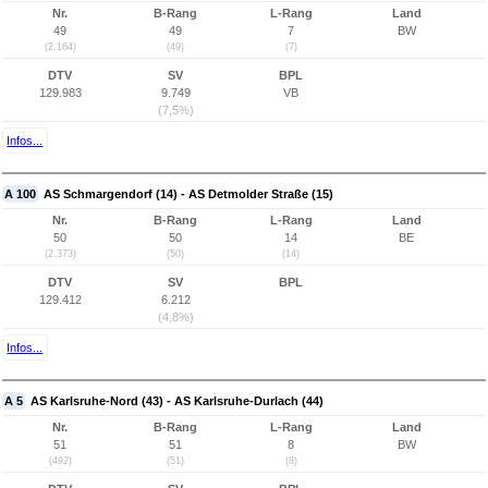
Nr.
B-Rang
L-Rang
Land
49
49
7
BW
(2.164)
(49)
(7)
DTV
SV
BPL
129.983
9.749
VB
(7,5%)
Infos...
A 100
AS Schmargendorf (14) - AS Detmolder Straße (15)
Nr.
B-Rang
L-Rang
Land
50
50
14
BE
(2.373)
(50)
(14)
DTV
SV
BPL
129.412
6.212
(4,8%)
Infos...
A 5
AS Karlsruhe-Nord (43) - AS Karlsruhe-Durlach (44)
Nr.
B-Rang
L-Rang
Land
51
51
8
BW
(492)
(51)
(8)