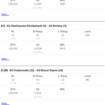
DTV
SV
BPL
129.333
21.987
WB*
(17,0%)
Infos...
A 2
AS Oberhausen-Königshardt (2) - AS Bottrop (3)
Nr.
B-Rang
L-Rang
Land
52
52
15
NW
(140)
(52)
(15)
DTV
SV
BPL
128.902
19.206
VB-E
(14,9%)
Infos...
A 100
AS Gradestraße (22) - AS Britzer Damm (23)
Nr.
B-Rang
L-Rang
Land
53
53
15
BE
(2.380)
(53)
(15)
DTV
SV
BPL
128.636
6.818
(5,3%)
Infos...