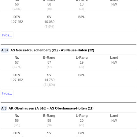
56
56
18
NW
(1.481)
(56)
(18)
DTV
SV
BPL
127.452
10.069
(7,9%)
Infos...
A 57
AS Neuss-Reuschenberg (21) - AS Neuss-Hafen (22)
Nr.
B-Rang
L-Rang
Land
57
57
19
NW
(1.776)
(57)
(19)
DTV
SV
BPL
127.152
14.750
(11,6%)
Infos...
A 3
AK Oberhausen (A 516) - AS Oberhausen-Holten (11)
Nr.
B-Rang
L-Rang
Land
58
58
20
NW
(228)
(58)
(20)
DTV
SV
BPL