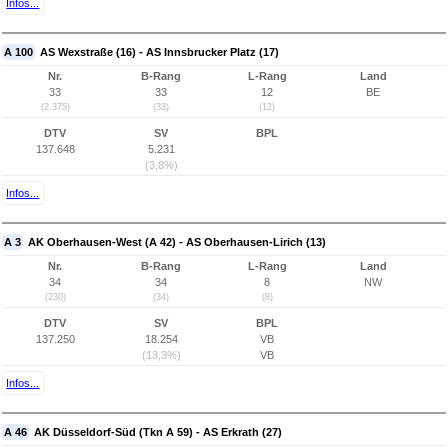
Infos...
A 100
AS Wexstraße (16) - AS Innsbrucker Platz (17)
Nr.
B-Rang
L-Rang
Land
33
33
12
BE
(2.375)
(33)
(12)
DTV
SV
BPL
137.648
5.231
(3,8%)
Infos...
A 3
AK Oberhausen-West (A 42) - AS Oberhausen-Lirich (13)
Nr.
B-Rang
L-Rang
Land
34
34
8
NW
(230)
(34)
(8)
DTV
SV
BPL
137.250
18.254
VB
(13,3%)
VB
Infos...
A 46
AK Düsseldorf-Süd (Tkn A 59) - AS Erkrath (27)