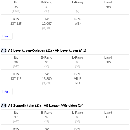
Nr.
B-Rang
L-Rang
Land
35
35
9
NW
(1.660)
(35)
(9)
DTV
SV
BPL
137.125
12.067
WB*
(8,8%)
Infos...
A 3
AS Leverkusen-Opladen (22) - AK Leverkusen (A 1)
Nr.
B-Rang
L-Rang
Land
36
36
10
NW
(240)
(36)
(10)
DTV
SV
BPL
137.115
13.300
VB-E
(9,7%)
FD
Infos...
A 5
AS Zeppelinheim (23) - AS Langen/Mörfelden (24)
Nr.
B-Rang
L-Rang
Land
37
37
10
HE
(469)
(37)
(10)
DTV
SV
BPL