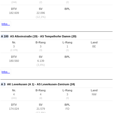
(244)
(2)
(2)
DTV
SV
BPL
182.609
22.096
(12,1%)
Infos...
A 100
AS Alboinstraße (19) - AS Tempelhofer Damm (20)
Nr.
B-Rang
L-Rang
Land
3
3
1
BE
(2.378)
(3)
(1)
DTV
SV
BPL
180.560
6.139
(3,4%)
Infos...
A 3
AK Leverkusen (A 1) - AS Leverkusen-Zentrum (24)
Nr.
B-Rang
L-Rang
Land
4
4
3
NW
(241)
(4)
(3)
DTV
SV
BPL
174.024
21.579
FD
(12,4%)