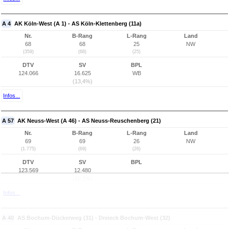
A 4
AK Köln-West (A 1) - AS Köln-Klettenberg (11a)
Nr.
B-Rang
L-Rang
Land
68
68
25
NW
(359)
(68)
(25)
DTV
SV
BPL
124.066
16.625
WB
(13,4%)
Infos...
A 57
AK Neuss-West (A 46) - AS Neuss-Reuschenberg (21)
Nr.
B-Rang
L-Rang
Land
69
69
26
NW
(1.775)
(69)
(26)
DTV
SV
BPL
123.569
12.480
(10,1%)
Infos...
A 40
AS Bochum-Dückerweg (31) - Dreieck Bochum-West (32)