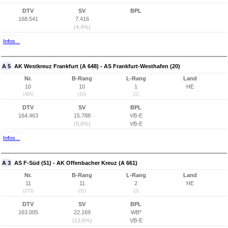
DTV
SV
BPL
168.541
7.416
(4,4%)
Infos...
A 5
AK Westkreuz Frankfurt (A 648) - AS Frankfurt-Westhafen (20)
Nr.
B-Rang
L-Rang
Land
10
10
1
HE
(465)
(10)
(1)
DTV
SV
BPL
164.463
15.788
VB-E
(9,6%)
VB-E
Infos...
A 3
AS F-Süd (51) - AK Offenbacher Kreuz (A 661)
Nr.
B-Rang
L-Rang
Land
11
11
2
HE
(273)
(11)
(2)
DTV
SV
BPL
163.005
22.169
WB*
(13,6%)
VB-E