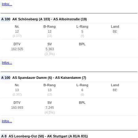
Infos...
A 100
AK Schöneberg (A 103) - AS Alboinstraße (19)
Nr.
B-Rang
L-Rang
Land
12
12
5
BE
(2.377)
(12)
(5)
DTV
SV
BPL
162.505
5.363
(3,3%)
Infos...
A 100
AS Spandauer Damm (6) - AS Kaiserdamm (7)
Nr.
B-Rang
L-Rang
Land
13
13
6
BE
(2.367)
(13)
(6)
DTV
SV
BPL
160.993
7.245
(4,5%)
Infos...
A 8
AS Leonberg-Ost (50) - AK Stuttgart (A 81/A 831)