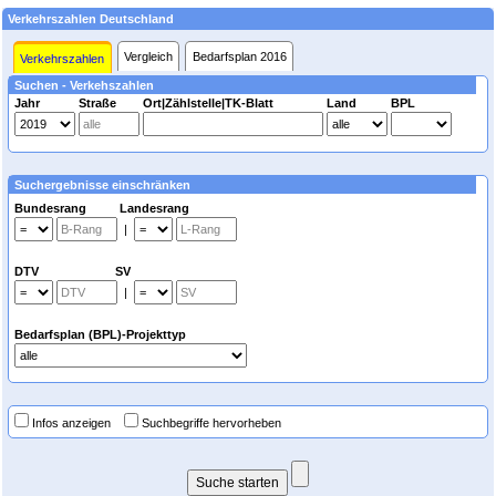
Verkehrszahlen Deutschland
Vergleich
Bedarfsplan 2016
Verkehrszahlen
Suchen - Verkehszahlen
Jahr
Straße
Ort|Zählstelle|TK-Blatt
Land
BPL
Suchergebnisse einschränken
Bundesrang Landesrang
|
DTV SV
|
Bedarfsplan (BPL)-Projekttyp
Infos anzeigen
Suchbegriffe hervorheben