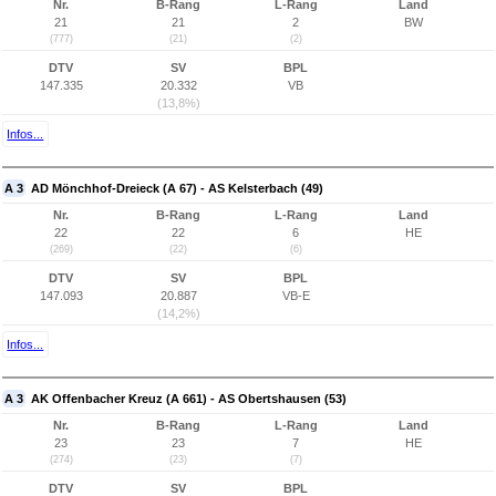
Nr.
B-Rang
L-Rang
Land
21
21
2
BW
(777)
(21)
(2)
DTV
SV
BPL
147.335
20.332
VB
(13,8%)
Infos...
A 3
AD Mönchhof-Dreieck (A 67) - AS Kelsterbach (49)
Nr.
B-Rang
L-Rang
Land
22
22
6
HE
(269)
(22)
(6)
DTV
SV
BPL
147.093
20.887
VB-E
(14,2%)
Infos...
A 3
AK Offenbacher Kreuz (A 661) - AS Obertshausen (53)
Nr.
B-Rang
L-Rang
Land
23
23
7
HE
(274)
(23)
(7)
DTV
SV
BPL