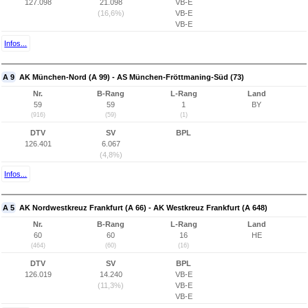
127.098
21.098
VB-E
(16,6%)
VB-E
VB-E
Infos...
A 9
AK München-Nord (A 99) - AS München-Fröttmaning-Süd (73)
Nr.
B-Rang
L-Rang
Land
59
59
1
BY
(916)
(59)
(1)
DTV
SV
BPL
126.401
6.067
(4,8%)
Infos...
A 5
AK Nordwestkreuz Frankfurt (A 66) - AK Westkreuz Frankfurt (A 648)
Nr.
B-Rang
L-Rang
Land
60
60
16
HE
(464)
(60)
(16)
DTV
SV
BPL
126.019
14.240
VB-E
(11,3%)
VB-E
VB-E