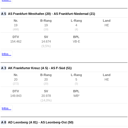
A 5
AS Frankfurt-Westhafen (20) - AS Frankfurt-Niederrad (21)
Nr.
B-Rang
L-Rang
Land
19
19
4
HE
(466)
(19)
(4)
DTV
SV
BPL
154.462
14.674
VB-E
(9,5%)
Infos...
A 3
AK Frankfurter Kreuz (A 5) - AS F-Süd (51)
Nr.
B-Rang
L-Rang
Land
20
20
5
HE
(272)
(20)
(5)
DTV
SV
BPL
149.843
20.978
WB*
(14,0%)
Infos...
A 8
AD Leonberg (A 81) - AS Leonberg-Ost (50)