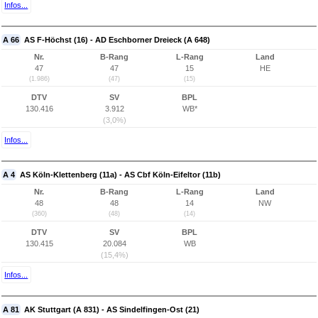
Infos...
A 66
AS F-Höchst (16) - AD Eschborner Dreieck (A 648)
Nr.
B-Rang
L-Rang
Land
47
47
15
HE
(1.986)
(47)
(15)
DTV
SV
BPL
130.416
3.912
WB*
(3,0%)
Infos...
A 4
AS Köln-Klettenberg (11a) - AS Cbf Köln-Eifeltor (11b)
Nr.
B-Rang
L-Rang
Land
48
48
14
NW
(360)
(48)
(14)
DTV
SV
BPL
130.415
20.084
WB
(15,4%)
Infos...
A 81
AK Stuttgart (A 831) - AS Sindelfingen-Ost (21)