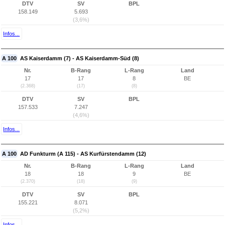
DTV
SV
BPL
158.149
5.693
(3,6%)
Infos...
A 100
AS Kaiserdamm (7) - AS Kaiserdamm-Süd (8)
Nr.
B-Rang
L-Rang
Land
17
17
8
BE
(2.368)
(17)
(8)
DTV
SV
BPL
157.533
7.247
(4,6%)
Infos...
A 100
AD Funkturm (A 115) - AS Kurfürstendamm (12)
Nr.
B-Rang
L-Rang
Land
18
18
9
BE
(2.370)
(18)
(9)
DTV
SV
BPL
155.221
8.071
(5,2%)
Infos...