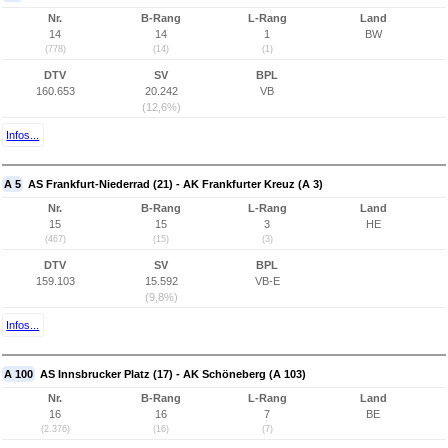
Nr.
B-Rang
L-Rang
Land
14
14
1
BW
(778)
(14)
(1)
DTV
SV
BPL
160.653
20.242
VB
(12,6%)
Infos...
A 5
AS Frankfurt-Niederrad (21) - AK Frankfurter Kreuz (A 3)
Nr.
B-Rang
L-Rang
Land
15
15
3
HE
(467)
(15)
(3)
DTV
SV
BPL
159.103
15.592
VB-E
(9,8%)
Infos...
A 100
AS Innsbrucker Platz (17) - AK Schöneberg (A 103)
Nr.
B-Rang
L-Rang
Land
16
16
7
BE
(2.376)
(16)
(7)