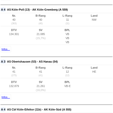
A 4
AS Köln-Poll (13) - AK Köln-Gremberg (A 559)
Nr.
B-Rang
L-Rang
Land
40
40
11
NW
(363)
(40)
(11)
DTV
SV
BPL
134.301
21.085
VB
(15,7%)
VB
VB
Infos...
A 3
AS Obertshausen (53) - AS Hanau (54)
Nr.
B-Rang
L-Rang
Land
41
41
12
HE
(275)
(41)
(12)
DTV
SV
BPL
132.879
21.261
VB-E
(16,0%)
Infos...
A 4
AS Cbf Köln-Eifeltor (11b) - AK Köln-Süd (A 555)