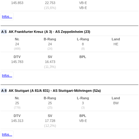
145.853
22.753
VB-E
(15,6%)
VB-E
Infos...
A 5
AK Frankfurter Kreuz (A 3) - AS Zeppelinheim (23)
Nr.
B-Rang
L-Rang
Land
24
24
8
HE
(468)
(24)
(8)
DTV
SV
BPL
145.783
16.473
(11,3%)
Infos...
A 8
AK Stuttgart (A 81/A 831) - AS Stuttgart-Möhringen (52a)
Nr.
B-Rang
L-Rang
Land
25
25
3
BW
(779)
(25)
(3)
DTV
SV
BPL
145.313
17.728
VB-E
(12,2%)
Infos...