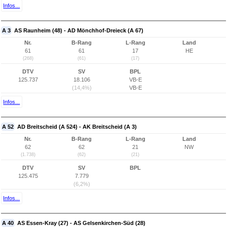
Infos...
A 3
AS Raunheim (48) - AD Mönchhof-Dreieck (A 67)
Nr.
B-Rang
L-Rang
Land
61
61
17
HE
(268)
(61)
(17)
DTV
SV
BPL
125.737
18.106
VB-E
(14,4%)
VB-E
Infos...
A 52
AD Breitscheid (A 524) - AK Breitscheid (A 3)
Nr.
B-Rang
L-Rang
Land
62
62
21
NW
(1.738)
(62)
(21)
DTV
SV
BPL
125.475
7.779
(6,2%)
Infos...
A 40
AS Essen-Kray (27) - AS Gelsenkirchen-Süd (28)