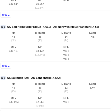
131.614
15.267
(11,6%)
Infos...
A 5
AK Bad Homburger Kreuz (A 661) - AK Nordwestkreuz Frankfurt (A 66)
Nr.
B-Rang
L-Rang
Land
45
45
14
HE
(463)
(45)
(14)
DTV
SV
BPL
131.427
18.137
VB-E
(13,8%)
VB-E
VB-E
Infos...
A 3
AS Solingen (20) - AD Langenfeld (A 542)
Nr.
B-Rang
L-Rang
Land
46
46
13
NW
(238)
(46)
(13)
DTV
SV
BPL
130.933
12.962
VB-E
(9,9%)