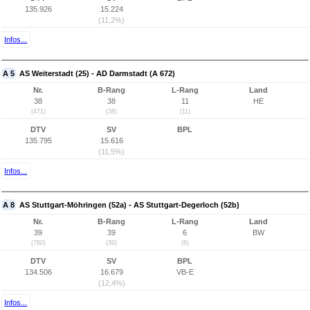
135.926
15.224
(11,2%)
Infos...
A 5
AS Weiterstadt (25) - AD Darmstadt (A 672)
Nr.
B-Rang
L-Rang
Land
38
38
11
HE
(471)
(38)
(11)
DTV
SV
BPL
135.795
15.616
(11,5%)
Infos...
A 8
AS Stuttgart-Möhringen (52a) - AS Stuttgart-Degerloch (52b)
Nr.
B-Rang
L-Rang
Land
39
39
6
BW
(780)
(39)
(6)
DTV
SV
BPL
134.506
16.679
VB-E
(12,4%)
Infos...