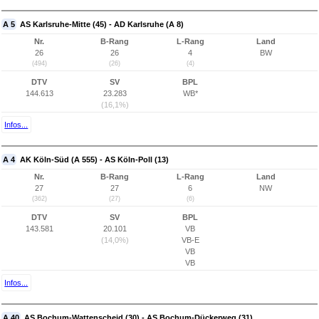
A 5
AS Karlsruhe-Mitte (45) - AD Karlsruhe (A 8)
Nr.
B-Rang
L-Rang
Land
26
26
4
BW
(494)
(26)
(4)
DTV
SV
BPL
144.613
23.283
WB*
(16,1%)
Infos...
A 4
AK Köln-Süd (A 555) - AS Köln-Poll (13)
Nr.
B-Rang
L-Rang
Land
27
27
6
NW
(362)
(27)
(6)
DTV
SV
BPL
143.581
20.101
VB
(14,0%)
VB-E
VB
VB
Infos...
A 40
AS Bochum-Wattenscheid (30) - AS Bochum-Dückerweg (31)