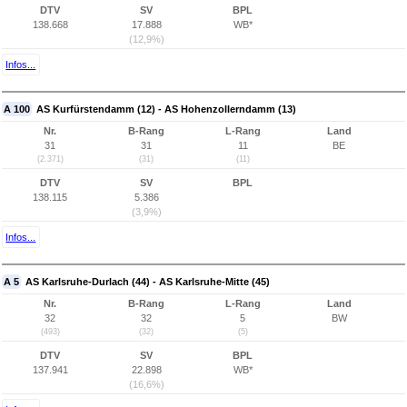
DTV
SV
BPL
138.668
17.888
WB*
(12,9%)
Infos...
A 100
AS Kurfürstendamm (12) - AS Hohenzollerndamm (13)
Nr.
B-Rang
L-Rang
Land
31
31
11
BE
(2.371)
(31)
(11)
DTV
SV
BPL
138.115
5.386
(3,9%)
Infos...
A 5
AS Karlsruhe-Durlach (44) - AS Karlsruhe-Mitte (45)
Nr.
B-Rang
L-Rang
Land
32
32
5
BW
(493)
(32)
(5)
DTV
SV
BPL
137.941
22.898
WB*
(16,6%)