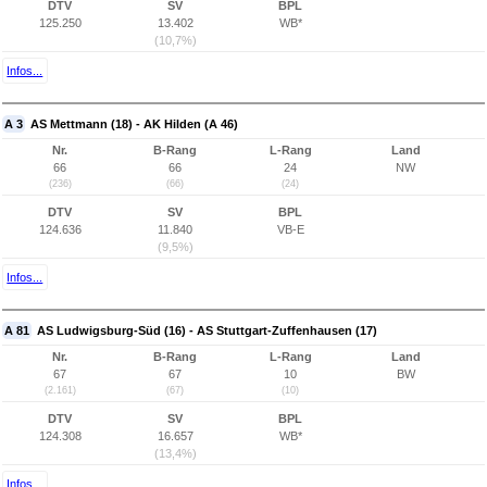
DTV
SV
BPL
125.250
13.402
WB*
(10,7%)
Infos...
A 3
AS Mettmann (18) - AK Hilden (A 46)
Nr.
B-Rang
L-Rang
Land
66
66
24
NW
(236)
(66)
(24)
DTV
SV
BPL
124.636
11.840
VB-E
(9,5%)
Infos...
A 81
AS Ludwigsburg-Süd (16) - AS Stuttgart-Zuffenhausen (17)
Nr.
B-Rang
L-Rang
Land
67
67
10
BW
(2.161)
(67)
(10)
DTV
SV
BPL
124.308
16.657
WB*
(13,4%)
Infos...