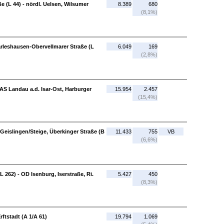
e (L 44) - nördl. Uelsen, Wilsumer
8.389
680
(8,1%)
arleshausen-Obervellmarer Straße (L
6.049
169
(2,8%)
 AS Landau a.d. Isar-Ost, Harburger
15.954
2.457
(15,4%)
Geislingen/Steige, Überkinger Straße (B
11.433
755
VB
(6,6%)
 262) - OD Isenburg, Iserstraße, Ri.
5.427
450
(8,3%)
rftstadt (A 1/A 61)
19.794
1.069