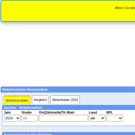
Wenn Sie die
Verkehrszahlen Deutschland
Vergleich
Bedarfsplan 2016
Verkehrszahlen
Suchen - Verkehszahlen
Jahr
Straße
Ort|Zählstelle|TK-Blatt
Land
BPL
Suchergebnisse einschränken