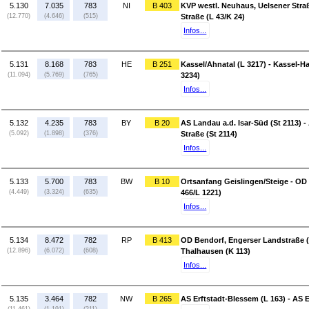
5.130
7.035
783
NI
B 403
KVP westl. Neuhaus, Uelsener Straß
(12.770)
(4.646)
(515)
Straße (L 43/K 24)
Infos...
5.131
8.168
783
HE
B 251
Kassel/Ahnatal (L 3217) - Kassel-H
(11.094)
(5.769)
(765)
3234)
Infos...
5.132
4.235
783
BY
B 20
AS Landau a.d. Isar-Süd (St 2113) -
(5.092)
(1.898)
(376)
Straße (St 2114)
Infos...
5.133
5.700
783
BW
B 10
Ortsanfang Geislingen/Steige - OD 
(4.449)
(3.324)
(635)
466/L 1221)
Infos...
5.134
8.472
782
RP
B 413
OD Bendorf, Engerser Landstraße (L
(12.896)
(6.072)
(608)
Thalhausen (K 113)
Infos...
5.135
3.464
782
NW
B 265
AS Erftstadt-Blessem (L 163) - AS E