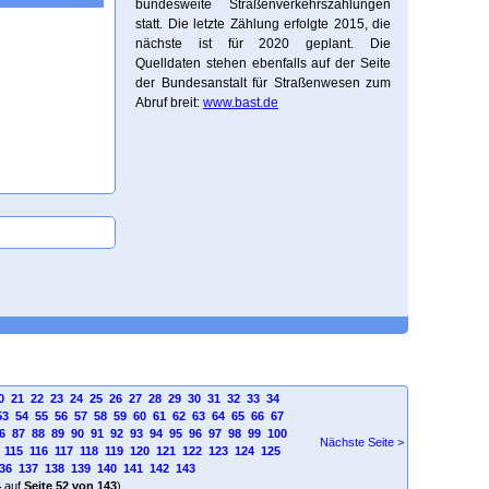
bundesweite Straßenverkehrszählungen
statt. Die letzte Zählung erfolgte 2015, die
nächste ist für 2020 geplant. Die
Quelldaten stehen ebenfalls auf der Seite
der Bundesanstalt für Straßenwesen zum
Abruf breit:
www.bast.de
0
21
22
23
24
25
26
27
28
29
30
31
32
33
34
53
54
55
56
57
58
59
60
61
62
63
64
65
66
67
6
87
88
89
90
91
92
93
94
95
96
97
98
99
100
Nächste Seite >
115
116
117
118
119
120
121
122
123
124
125
36
137
138
139
140
141
142
143
4
auf
Seite 52 von 143
)