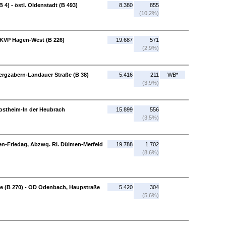
 4) - östl. Oldenstadt (B 493)
8.380
855
(10,2%)
 KVP Hagen-West (B 226)
19.687
571
(2,9%)
ergzabern-Landauer Straße (B 38)
5.416
211
WB*
(3,9%)
nostheim-In der Heubrach
15.899
556
(3,5%)
lmen-Friedag, Abzwg. Ri. Dülmen-Merfeld
19.788
1.702
(8,6%)
e (B 270) - OD Odenbach, Haupstraße
5.420
304
(5,6%)