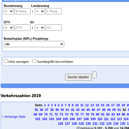
Bundesrang Landesrang
|
DTV SV
|
Bedarfsplan (BPL)-Projekttyp
Infos anzeigen
Suchbegriffe hervorheben
Verkehrszahlen 2019
Seite
1
2
3
4
5
6
7
8
9
10
11
12
13
14
15
16
17
18
19
2
35
36
37
38
39
40
41
42
43
44
45
46
47
48
49
50
51
52
68
69
70
71
72
73
74
75
76
77
78
79
80
81
82
83
84
85
8
< Vorherige Seite
101
102
103
104
105
106
107
108
109
110
111
112
113
114
126
127
128
129
130
131
132
133
134
135
1
(Ergebnisse
5.101
-
5.200
von
14.28