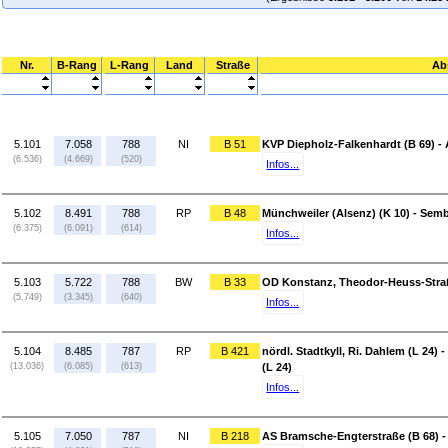
Nr.
B-Rang
L-Rang
Land
Straße
Ab
5.101
7.058
788
NI
B 51
KVP Diepholz-Falkenhardt (B 69) -
(6.536)
(4.669)
(520)
Infos...
5.102
8.491
788
RP
B 48
Münchweiler (Alsenz) (K 10) - Semb
(6.375)
(6.091)
(614)
Infos...
5.103
5.722
788
BW
B 33
OD Konstanz, Theodor-Heuss-Straß
(5.749)
(3.345)
(640)
Infos...
5.104
8.485
787
RP
B 421
nördl. Stadtkyll, Ri. Dahlem (L 24) 
(13.036)
(6.085)
(613)
(L 24)
Infos...
5.105
7.050
787
NI
B 218
AS Bramsche-Engterstraße (B 68) -