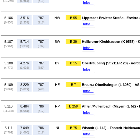
(10.255)
(4.661)
(519)
Infos...
5.106
3.516
787
NW
B 55
Lippstadt-Erwitter Straße - Erwitte
(6.854)
(1.239)
(216)
Infos...
5.107
5.714
787
BW
B 39
Heilbronn-Kirchhausen (K 9558) - 
(5.964)
(3.337)
(639)
Infos...
5.108
4.276
787
BY
B 15
Obertraubling (St 2111/R 20) - nord
(4.779)
(1.936)
(380)
Infos...
5.109
8.229
787
HE
B 7
Breuna-Oberlistingen (L 3080) - AS
(3.891)
(5.829)
(768)
Infos...
5.110
8.484
786
RP
B 259
Alflen/Müllenbach (Mayen) (L 52) - B
(11.388)
(6.084)
(612)
Infos...
5.111
7.049
786
NI
B 75
Wistedt (L 142) - Tostedt-Heidenaue
(7.761)
(4.660)
(518)
Infos...