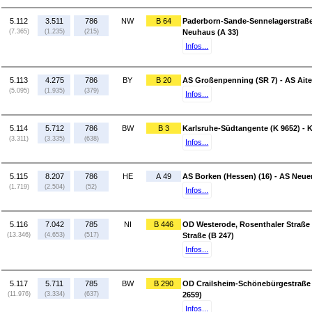
5.112
3.511
786
NW
B 64
Paderborn-Sande-Sennelagerstraße 
(7.365)
(1.235)
(215)
Neuhaus (A 33)
Infos...
5.113
4.275
786
BY
B 20
AS Großenpenning (SR 7) - AS Aite
(5.095)
(1.935)
(379)
Infos...
5.114
5.712
786
BW
B 3
Karlsruhe-Südtangente (K 9652) - K
(3.311)
(3.335)
(638)
Infos...
5.115
8.207
786
HE
A 49
AS Borken (Hessen) (16) - AS Neuen
(1.719)
(2.504)
(52)
Infos...
5.116
7.042
785
NI
B 446
OD Westerode, Rosenthaler Straße 
(13.346)
(4.653)
(517)
Straße (B 247)
Infos...
5.117
5.711
785
BW
B 290
OD Crailsheim-Schönebürgestraße 
(11.976)
(3.334)
(637)
2659)
Infos...