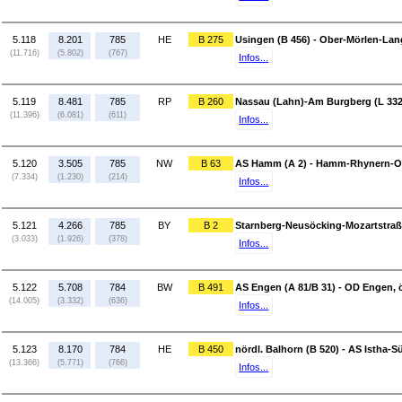
5.118
8.201
785
HE
B 275
Usingen (B 456) - Ober-Mörlen-Lan
(11.716)
(5.802)
(767)
Infos...
5.119
8.481
785
RP
B 260
Nassau (Lahn)-Am Burgberg (L 332)
(11.396)
(6.081)
(611)
Infos...
5.120
3.505
785
NW
B 63
AS Hamm (A 2) - Hamm-Rhynern-Ob
(7.334)
(1.230)
(214)
Infos...
5.121
4.266
785
BY
B 2
Starnberg-Neusöcking-Mozartstraße
(3.033)
(1.926)
(378)
Infos...
5.122
5.708
784
BW
B 491
AS Engen (A 81/B 31) - OD Engen, ö
(14.005)
(3.332)
(636)
Infos...
5.123
8.170
784
HE
B 450
nördl. Balhorn (B 520) - AS Istha-S
(13.366)
(5.771)
(766)
Infos...