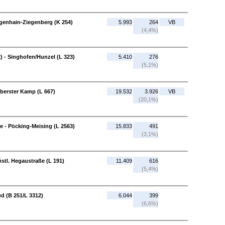
genhain-Ziegenberg (K 254)
5.993
264
VB
(4,4%)
 - Singhofen/Hunzel (L 323)
5.410
276
(5,1%)
erster Kamp (L 667)
19.532
3.926
VB
(20,1%)
 - Pöcking-Meising (L 2563)
15.833
491
(3,1%)
stl. Hegaustraße (L 191)
11.409
616
(5,4%)
üd (B 251/L 3312)
6.044
399
(6,6%)