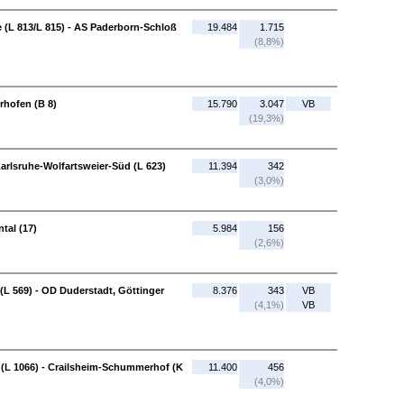
(L 813/L 815) - AS Paderborn-Schloß
19.484
1.715
(8,8%)
rhofen (B 8)
15.790
3.047
VB
(19,3%)
arlsruhe-Wolfartsweier-Süd (L 623)
11.394
342
(3,0%)
tal (17)
5.984
156
(2,6%)
(L 569) - OD Duderstadt, Göttinger
8.376
343
VB
(4,1%)
VB
(L 1066) - Crailsheim-Schummerhof (K
11.400
456
(4,0%)