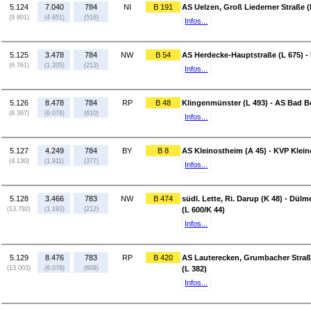
5.124
7.040
784
NI
B 191
AS Uelzen, Groß Liederner Straße (B
(9.801)
(4.651)
(516)
Infos...
5.125
3.478
784
NW
B 54
AS Herdecke-Hauptstraße (L 675) -
(6.761)
(1.205)
(213)
Infos...
5.126
8.478
784
RP
B 48
Klingenmünster (L 493) - AS Bad B
(6.397)
(6.078)
(610)
Infos...
5.127
4.249
784
BY
B 8
AS Kleinostheim (A 45) - KVP Klei
(4.130)
(1.911)
(377)
Infos...
5.128
3.466
783
NW
B 474
südl. Lette, Ri. Darup (K 48) - Dü
(13.792)
(1.193)
(212)
(L 600/K 44)
Infos...
5.129
8.476
783
RP
B 420
AS Lauterecken, Grumbacher Straß
(13.003)
(6.076)
(609)
(L 382)
Infos...