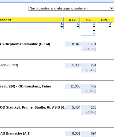
schnitt
DTV
SV
BPL
 AS Diepholz-Dustmühle (B 214)
8.348
1.761
(21,1%)
ach (L 393)
5.383
291
(5,4%)
e (L 220) - OD Konstanz, Fähre
11.365
432
(3,8%)
- OD Stadtkyll, Prümer Straße, Ri. AS B 51
5.404
265
(4,9%)
 AS Bramsche (A 1)
8.361
694