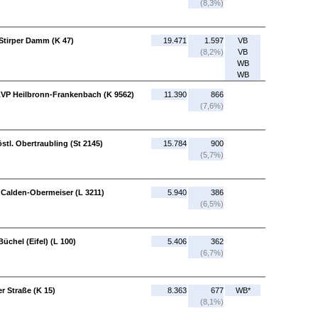
(8,3%)
-Stirper Damm (K 47)
19.471
1.597
VB
(8,2%)
VB
WB
WB
KVP Heilbronn-Frankenbach (K 9562)
11.390
866
(7,6%)
östl. Obertraubling (St 2145)
15.784
900
(5,7%)
 Calden-Obermeiser (L 3211)
5.940
386
(6,5%)
üchel (Eifel) (L 100)
5.406
362
(6,7%)
r Straße (K 15)
8.363
677
WB*
(8,1%)